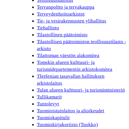
Teollisuushallitus
Tervanpoltto ja tervakauppa
Terveydenhoitoarkistot
Tie- ja vesirakennusten ylihallitus
Tiehallinto
Tilastollinen päätoimisto
Tilastollisen päätoimiston teollisuustilasto -
arkisto
Tilattoman väestön alakomitea
Tomskin alueen kulttuuri- ja
turismidepartementin arkistokomitea
Tšetšenian tasavallan hallituksen
arkistolaitos
Tulan alueen kulttuuri- ja turismiministeriö
Tullikamarit
Tuntolevyt
Tuomioistuinlaitos ja alioikeudet
Tuomiokapitulit
Tuomiokirjakortisto (Tuokko)