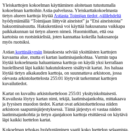
Yleiskarttojen kokoelman käyttäminen aloitetaan tutustumalla
kokoelman karttoihin Astia-palvelussa. Yleiskarttakokoelmasta
tietyn alueen karttoja löytää
Astiasta Toimijan tiedot -välilehdeltä
hyödyntämällä “Toimijaan liittyvät aineistot” ja “Etsi aineistoista”
hakuominaisuutta. Hakukentässä voi käyttää hakusanana vaikkapa
paikkakunnan tai tietyn alueen nimeä. Huomioithan, että osa
kartoista on ruotsinkielisiä, joten kannattaa kokeilla hakusanoja
myös ruotsiksi.
Astian
korttinäkymän
listauksesta selviää yksittäisten karttojen
kuvaama alue, mutta ei kartan laatimisajankohtaa. Varmin tapa
löytää kokoelmasta haluamiansa karttoja on käydä yksi kerrallaan
huolellisesti läpi kaikki hakutulokseen sisältyvät kartat. Jos haluaa
löytää tietyn aikakauden karttoja, on suunnattava arkistoon, jossa
olevasta arkistoluettelosta 255:01 löytyvät tarkemmat karttojen
kuvailutiedot.
Kartat on kuvailtu arkistoluetteloon 255:01 yksityiskohtaisesti.
Kuvailusta löytyy kartan nimi, tekijä, laatimisajankohta, mittakaava
ja fyysisen muodon tiedot. Kartat ovat arkistoluettelossa niiden
arkistoon saapumisjärjestyksessä. Tämä järjestys ei vastaa niiden
laatimisajankohtia ja tietyn ajanjakson karttoja etsittäessä on käytävä
läpi kaikki luettelon kartat.
Kokoelman tehokas hyödyntäminen vaatii koko luettelon selaamista,