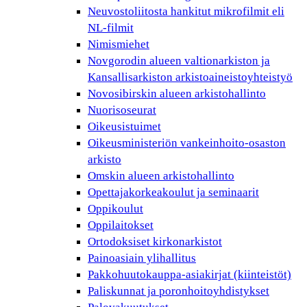
Neuvostoliitosta hankitut mikrofilmit eli
NL-filmit
Nimismiehet
Novgorodin alueen valtionarkiston ja
Kansallisarkiston arkistoaineistoyhteistyö
Novosibirskin alueen arkistohallinto
Nuorisoseurat
Oikeusistuimet
Oikeusministeriön vankeinhoito-osaston
arkisto
Omskin alueen arkistohallinto
Opettajakorkeakoulut ja seminaarit
Oppikoulut
Oppilaitokset
Ortodoksiset kirkonarkistot
Painoasiain ylihallitus
Pakkohuutokauppa-asiakirjat (kiinteistöt)
Paliskunnat ja poronhoitoyhdistykset