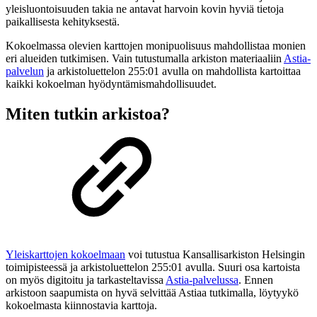
yleisluontoisuuden takia ne antavat harvoin kovin hyviä tietoja
paikallisesta kehityksestä.
Kokoelmassa olevien karttojen monipuolisuus mahdollistaa monien
eri alueiden tutkimisen. Vain tutustumalla arkiston materiaaliin
Astia-
palvelun
ja arkistoluettelon 255:01 avulla on mahdollista kartoittaa
kaikki kokoelman hyödyntämismahdollisuudet.
Miten tutkin arkistoa?
Yleiskarttojen kokoelmaan
voi tutustua Kansallisarkiston Helsingin
toimipisteessä ja arkistoluettelon 255:01 avulla. Suuri osa kartoista
on myös digitoitu ja tarkasteltavissa
Astia-palvelussa
. Ennen
arkistoon saapumista on hyvä selvittää Astiaa tutkimalla, löytyykö
kokoelmasta kiinnostavia karttoja.