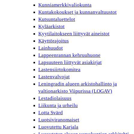
Kunniamerkkivaliokunta
Kuntakokoukset ja kunnanvaltuustot
Kutsuntaluettelot
Kyläarkistot
Kyytilaitokseen liittyvät aineistot
Käyttörajoitus
Lainhuudot
Lappeenrannan kehruuhuone
Lapsuuteen liittyvät asiakirjat
Lastensiirtokomitea
Lastenvalvojat
Leningradin alueen arkistohallinto ja
valtionarkisto Viipurissa (LOGAV)
Lestadiolaisuus
Liikunta ja urheilu
Lotta Svärd
Luotsiviranomaiset
Luovutettu Karjala