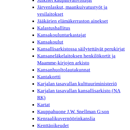
Julkiset kaupanvahvistajat
Järvenlaskut, maankuivatustyöt ja
vesilaitokset
Jääkärien elämäkerraston ainekset
Kalastushallitus
Kansakouluntarkastajat
Kansakoulut
Kansallisarkistossa säilytettävät perukirjat
Kansaneläkelaitoksen henkilökortit ja
Maamme-kirjojen arkisto
Kansanhuoltolautakunnat
Kantakortti
Karjalan tasavallan kulttuuriministeriö
Karjalan tasavallan kansallisarkisto (NA
RK)
Kartat
Kauppahuone J.W. Snellman G:son
Kenraalikuvernöörinkanslia
Kenttäoikeudet