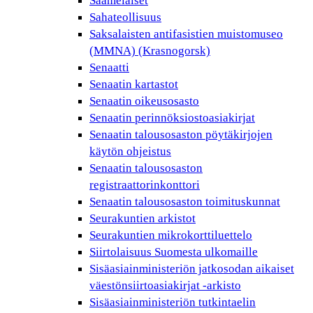
Saamelaiset
Sahateollisuus
Saksalaisten antifasistien muistomuseo
(MMNA) (Krasnogorsk)
Senaatti
Senaatin kartastot
Senaatin oikeusosasto
Senaatin perinnöksiostoasiakirjat
Senaatin talousosaston pöytäkirjojen
käytön ohjeistus
Senaatin talousosaston
registraattorinkonttori
Senaatin talousosaston toimituskunnat
Seurakuntien arkistot
Seurakuntien mikrokorttiluettelo
Siirtolaisuus Suomesta ulkomaille
Sisäasiainministeriön jatkosodan aikaiset
väestönsiirtoasiakirjat -arkisto
Sisäasiainministeriön tutkintaelin