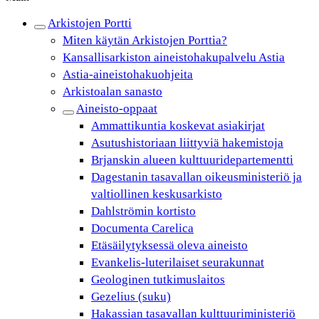
Arkistojen Portti
Miten käytän Arkistojen Porttia?
Kansallisarkiston aineistohakupalvelu Astia
Astia-aineistohakuohjeita
Arkistoalan sanasto
Aineisto-oppaat
Ammattikuntia koskevat asiakirjat
Asutushistoriaan liittyviä hakemistoja
Brjanskin alueen kulttuuridepartementti
Dagestanin tasavallan oikeusministeriö ja
valtiollinen keskusarkisto
Dahlströmin kortisto
Documenta Carelica
Etäsäilytyksessä oleva aineisto
Evankelis-luterilaiset seurakunnat
Geologinen tutkimuslaitos
Gezelius (suku)
Hakassian tasavallan kulttuuriministeriö