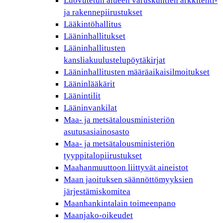
Luovutetun alueen varuskuntien arkkitehti-
ja rakennepiirustukset
Lääkintöhallitus
Lääninhallitukset
Lääninhallitusten
kansliakuulustelupöytäkirjat
Lääninhallitusten määräaikaisilmoitukset
Lääninlääkärit
Läänintilit
Lääninvankilat
Maa- ja metsätalousministeriön
asutusasiainosasto
Maa- ja metsätalousministeriön
tyyppitalopiirustukset
Maahanmuuttoon liittyvät aineistot
Maan jaoituksen säännöttömyyksien
järjestämiskomitea
Maanhankintalain toimeenpano
Maanjako-oikeudet