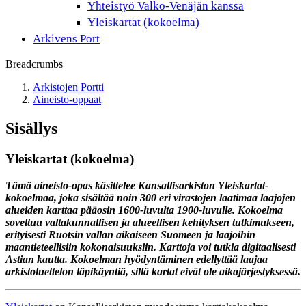
Yhteistyö Valko-Venäjän kanssa
Yleiskartat (kokoelma)
Arkivens Port
Breadcrumbs
Arkistojen Portti
Aineisto-oppaat
Sisällys
Yleiskartat (kokoelma)
Tämä aineisto-opas käsittelee Kansallisarkiston Yleiskartat-
kokoelmaa, joka sisältää noin 300 eri virastojen laatimaa laajojen
alueiden karttaa pääosin 1600-luvulta 1900-luvulle. Kokoelma
soveltuu valtakunnallisen ja alueellisen kehityksen tutkimukseen,
erityisesti Ruotsin vallan aikaiseen Suomeen ja laajoihin
maantieteellisiin kokonaisuuksiin. Karttoja voi tutkia digitaalisesti
Astian kautta. Kokoelman hyödyntäminen edellyttää laajaa
arkistoluettelon läpikäyntiä, sillä kartat eivät ole aikajärjestyksessä.