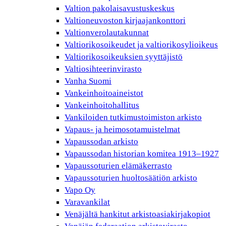
Valtion pakolaisavustuskeskus
Valtioneuvoston kirjaajankonttori
Valtionverolautakunnat
Valtiorikosoikeudet ja valtiorikosylioikeus
Valtiorikosoikeuksien syyttäjistö
Valtiosihteerinvirasto
Vanha Suomi
Vankeinhoitoaineistot
Vankeinhoitohallitus
Vankiloiden tutkimustoimiston arkisto
Vapaus- ja heimosotamuistelmat
Vapaussodan arkisto
Vapaussodan historian komitea 1913–1927
Vapaussoturien elämäkerrasto
Vapaussoturien huoltosäätiön arkisto
Vapo Oy
Varavankilat
Venäjältä hankitut arkistoasiakirjakopiot