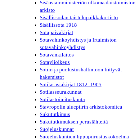
Sisäasiainministeriön ulkomaalaistoimiston
arkisto
Sisällissodan taistelupaikkakortisto
Sisällissota 1918
Sotapäiväkirjat
Sotavahinkoyhdistys ja Irtaimiston
sotavahinkoyhdistys
Sotavankilaitos
Sotaylioikeus
Sotiin ja puolustushallintoon liittyvät
hakemistot
Sotilasasiakirjat 1812–1905
Sotilasseurakunnat
Sotilastoimituskunta
Stavropolin aluepiirin arkistokomitea
Sukututkimus
Sukututkimuksen peruslähteitä
Suojeluskunnat
Suojeluskuntien lippupiirustuskokoelma