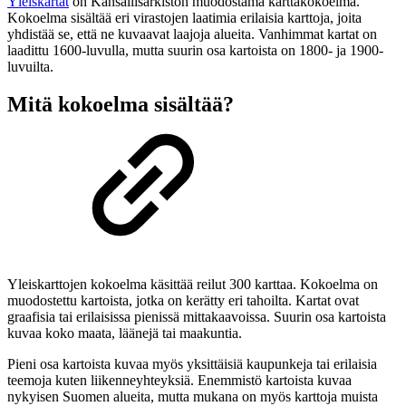
Yleiskartat
on Kansallisarkiston muodostama karttakokoelma.
Kokoelma sisältää eri virastojen laatimia erilaisia karttoja, joita
yhdistää se, että ne kuvaavat laajoja alueita. Vanhimmat kartat on
laadittu 1600-luvulla, mutta suurin osa kartoista on 1800- ja 1900-
luvuilta.
Mitä kokoelma sisältää?
Yleiskarttojen kokoelma käsittää reilut 300 karttaa. Kokoelma on
muodostettu kartoista, jotka on kerätty eri tahoilta. Kartat ovat
graafisia tai erilaisissa pienissä mittakaavoissa. Suurin osa kartoista
kuvaa koko maata, läänejä tai maakuntia.
Pieni osa kartoista kuvaa myös yksittäisiä kaupunkeja tai erilaisia
teemoja kuten liikenneyhteyksiä. Enemmistö kartoista kuvaa
nykyisen Suomen alueita, mutta mukana on myös karttoja muista