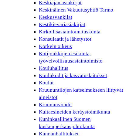
Keskiajan asiakirjat
Keskinäinen Vakuutusyhtiö Tarmo
Keskusvankilat
Kestikievariasiakirjat
Kirkollisasiaintoimituskunta
Konsulaatit ja lähetystöt
Korkein oikeus
Kotijoukkojen esikunta,
työvelvollisuusasiaintoimisto
Kouluhallitus
Koulukodit ja kasvatuslaitokset
Koulut
Kruununtilojen katselmukseen liittyvät
aineistot
Kruununvoudit
Kultaesineiden keräystoimikunta
Kuninkaallinen Suomen
koskenperkausjohtokunta
Kunnanhallitukset