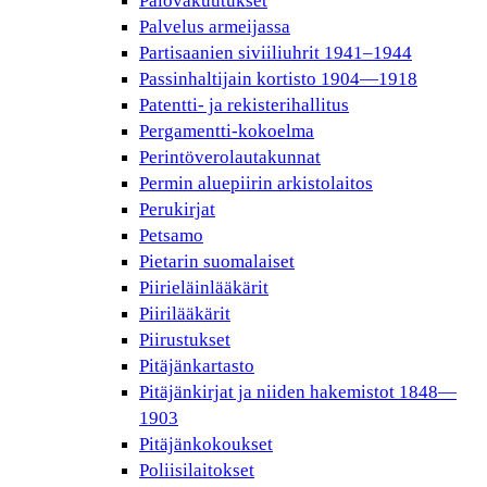
Palovakuutukset
Palvelus armeijassa
Partisaanien siviiliuhrit 1941–1944
Passinhaltijain kortisto 1904—1918
Patentti- ja rekisterihallitus
Pergamentti-kokoelma
Perintöverolautakunnat
Permin aluepiirin arkistolaitos
Perukirjat
Petsamo
Pietarin suomalaiset
Piirieläinlääkärit
Piirilääkärit
Piirustukset
Pitäjänkartasto
Pitäjänkirjat ja niiden hakemistot 1848—
1903
Pitäjänkokoukset
Poliisilaitokset