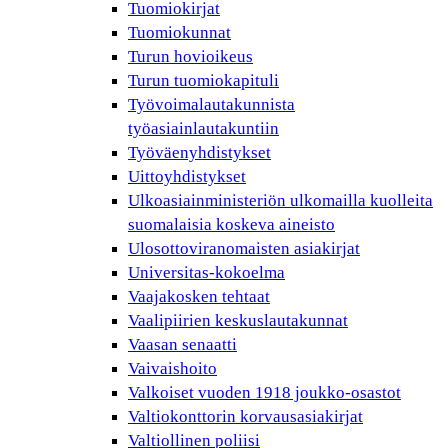
Tuomiokirjat
Tuomiokunnat
Turun hovioikeus
Turun tuomiokapituli
Työvoimalautakunnista
työasiainlautakuntiin
Työväenyhdistykset
Uittoyhdistykset
Ulkoasiainministeriön ulkomailla kuolleita
suomalaisia koskeva aineisto
Ulosottoviranomaisten asiakirjat
Universitas-kokoelma
Vaajakosken tehtaat
Vaalipiirien keskuslautakunnat
Vaasan senaatti
Vaivaishoito
Valkoiset vuoden 1918 joukko-osastot
Valtiokonttorin korvausasiakirjat
Valtiollinen poliisi