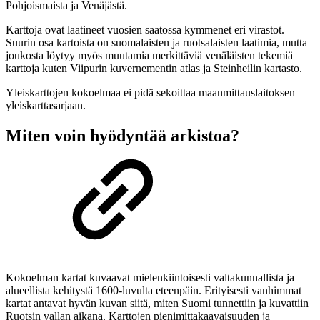
Pohjoismaista ja Venäjästä.
Karttoja ovat laatineet vuosien saatossa kymmenet eri virastot.
Suurin osa kartoista on suomalaisten ja ruotsalaisten laatimia, mutta
joukosta löytyy myös muutamia merkittäviä venäläisten tekemiä
karttoja kuten Viipurin kuvernementin atlas ja Steinheilin kartasto.
Yleiskarttojen kokoelmaa ei pidä sekoittaa maanmittauslaitoksen
yleiskarttasarjaan.
Miten voin hyödyntää arkistoa?
Kokoelman kartat kuvaavat mielenkiintoisesti valtakunnallista ja
alueellista kehitystä 1600-luvulta eteenpäin. Erityisesti vanhimmat
kartat antavat hyvän kuvan siitä, miten Suomi tunnettiin ja kuvattiin
Ruotsin vallan aikana. Karttojen pienimittakaavaisuuden ja