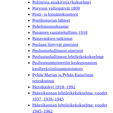
Poliittisia asiakirjoja (kokoelma)
Porvoon valtiopäivät 1809
Posti- ja lennätinkonttorit
Postihistorian lähteet
Puhelinosuuskunnat
Punainen rautatiehallinto 1918
Punavankien tutkinnat
Puolaan liittyvät aineistot
Puolustushallinnon aineistot
Puolustushallinnon lehtileikekokoelmat
Puolustusministeriön keskusosaston
kuolleeksijulistamistoimisto
Pyhän Marian ja Pyhän Katariinan
seurakunnat
Päiväkäskyt 1918–1992
Pääesikunnan lehtileikekokoelma: vuodet
1937, 1939–1945
Pääesikunnan lehtileikekokoelma: vuodet
1945–1962