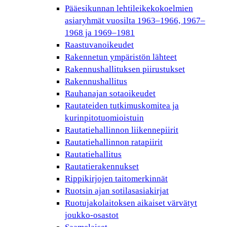
Pääesikunnan lehtileikekokoelmien
asiaryhmät vuosilta 1963–1966, 1967–
1968 ja 1969–1981
Raastuvanoikeudet
Rakennetun ympäristön lähteet
Rakennushallituksen piirustukset
Rakennushallitus
Rauhanajan sotaoikeudet
Rautateiden tutkimuskomitea ja
kurinpitotuomioistuin
Rautatiehallinnon liikennepiirit
Rautatiehallinnon ratapiirit
Rautatiehallitus
Rautatierakennukset
Rippikirjojen taitomerkinnät
Ruotsin ajan sotilasasiakirjat
Ruotujakolaitoksen aikaiset värvätyt
joukko-osastot