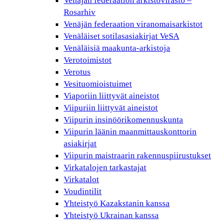
Venäjän federaation arkistovirasto –
Rosarhiv
Venäjän federaation viranomaisarkistot
Venäläiset sotilasasiakirjat VeSA
Venäläisiä maakunta-arkistoja
Verotoimistot
Verotus
Vesituomioistuimet
Viaporiin liittyvät aineistot
Viipuriin liittyvät aineistot
Viipurin insinöörikomennuskunta
Viipurin läänin maanmittauskonttorin
asiakirjat
Viipurin maistraarin rakennuspiirustukset
Virkatalojen tarkastajat
Virkatalot
Voudintilit
Yhteistyö Kazakstanin kanssa
Yhteistyö Ukrainan kanssa