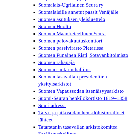
Suomalais-Ugrilainen Seura ry
Suomalaisille annetut passit Venäjälle
Suomen asutuksen yleisluettelo
Suomen Huolto
Suomen Maantieteellinen Seura
Suomen palovakuutuskonttori
Suomen passivirasto Pietarissa
Suomen Punainen Risti, Sotavankitoimisto
Suomen rahapaja
Suomen santarmihallitus
Suomen tasavallan presidenttien
yksityisarkistot
Suomen Vapaussodan itsenäisyysarkisto
Suomi-Seuran henkilökortisto 1819–1858
Suuri adressi
Talvi- ja jatkosodan henkilöhistorialliset
lähteet
Tatarstanin tasavallan arkistokomitea