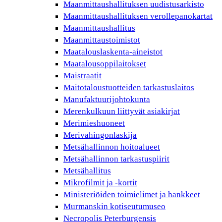
Maanmittaushallituksen uudistusarkisto
Maanmittaushallituksen verollepanokartat
Maanmittaushallitus
Maanmittaustoimistot
Maatalouslaskenta-aineistot
Maatalousoppilaitokset
Maistraatit
Maitotaloustuotteiden tarkastuslaitos
Manufaktuurijohtokunta
Merenkulkuun liittyvät asiakirjat
Merimieshuoneet
Merivahingonlaskija
Metsähallinnon hoitoalueet
Metsähallinnon tarkastuspiirit
Metsähallitus
Mikrofilmit ja -kortit
Ministeriöiden toimielimet ja hankkeet
Murmanskin kotiseutumuseo
Necropolis Peterburgensis