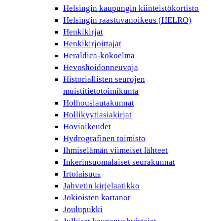
Helsingin kaupungin kiinteistökortisto
Helsingin raastuvanoikeus (HELRO)
Henkikirjat
Henkikirjoittajat
Heraldica-kokoelma
Hevoshoidonneuvoja
Historiallisten seurojen
muistitietotoimikunta
Holhouslautakunnat
Hollikyytiasiakirjat
Hovioikeudet
Hydrografinen toimisto
Ihmiselämän viimeiset lähteet
Inkerinsuomalaiset seurakunnat
Irtolaisuus
Jahvetin kirjelaatikko
Jokioisten kartanot
Joulupukki