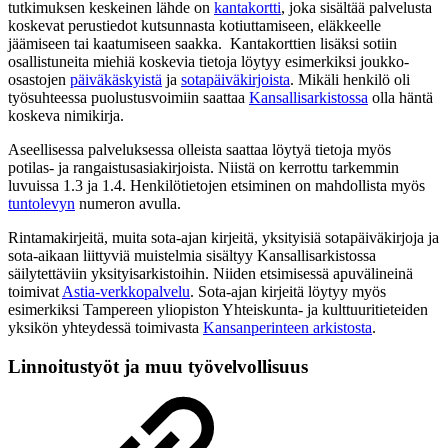
tutkimuksen keskeinen lähde on
kantakortti
, joka sisältää palvelusta
koskevat perustiedot kutsunnasta kotiuttamiseen, eläkkeelle
jäämiseen tai kaatumiseen saakka. Kantakorttien lisäksi sotiin
osallistuneita miehiä koskevia tietoja löytyy esimerkiksi joukko-
osastojen
päiväkäskyistä
ja
sotapäiväkirjoista
. Mikäli henkilö oli
työsuhteessa puolustusvoimiin saattaa
Kansallisarkistossa
olla häntä
koskeva nimikirja.
Aseellisessa palveluksessa olleista saattaa löytyä tietoja myös
potilas- ja rangaistusasiakirjoista. Niistä on kerrottu tarkemmin
luvuissa 1.3 ja 1.4. Henkilötietojen etsiminen on mahdollista myös
tuntolevyn
numeron avulla.
Rintamakirjeitä, muita sota-ajan kirjeitä, yksityisiä sotapäiväkirjoja ja
sota-aikaan liittyviä muistelmia sisältyy Kansallisarkistossa
säilytettäviin yksityisarkistoihin. Niiden etsimisessä apuvälineinä
toimivat
Astia-verkkopalvelu
. Sota-ajan kirjeitä löytyy myös
esimerkiksi Tampereen yliopiston Yhteiskunta- ja kulttuuritieteiden
yksikön yhteydessä toimivasta
Kansanperinteen arkistosta
.
Linnoitustyöt ja muu työvelvollisuus