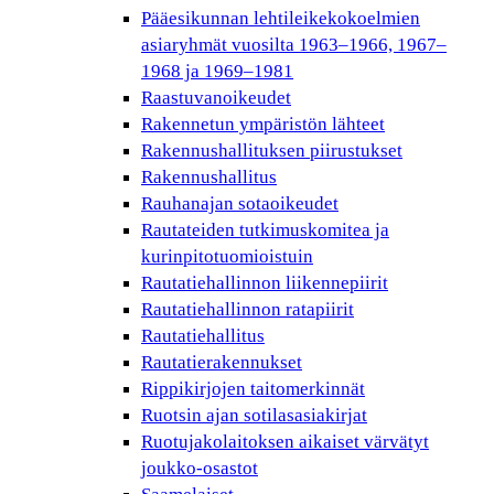
Pääesikunnan lehtileikekokoelmien
asiaryhmät vuosilta 1963–1966, 1967–
1968 ja 1969–1981
Raastuvanoikeudet
Rakennetun ympäristön lähteet
Rakennushallituksen piirustukset
Rakennushallitus
Rauhanajan sotaoikeudet
Rautateiden tutkimuskomitea ja
kurinpitotuomioistuin
Rautatiehallinnon liikennepiirit
Rautatiehallinnon ratapiirit
Rautatiehallitus
Rautatierakennukset
Rippikirjojen taitomerkinnät
Ruotsin ajan sotilasasiakirjat
Ruotujakolaitoksen aikaiset värvätyt
joukko-osastot