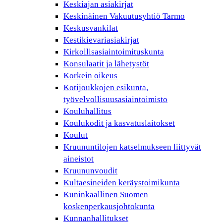
Keskiajan asiakirjat
Keskinäinen Vakuutusyhtiö Tarmo
Keskusvankilat
Kestikievariasiakirjat
Kirkollisasiaintoimituskunta
Konsulaatit ja lähetystöt
Korkein oikeus
Kotijoukkojen esikunta,
työvelvollisuusasiaintoimisto
Kouluhallitus
Koulukodit ja kasvatuslaitokset
Koulut
Kruununtilojen katselmukseen liittyvät
aineistot
Kruununvoudit
Kultaesineiden keräystoimikunta
Kuninkaallinen Suomen
koskenperkausjohtokunta
Kunnanhallitukset