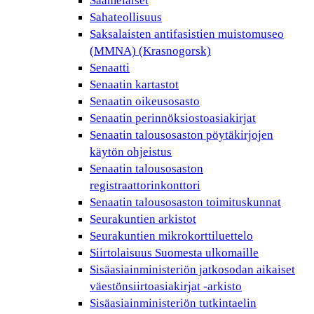
Saamelaiset
Sahateollisuus
Saksalaisten antifasistien muistomuseo
(MMNA) (Krasnogorsk)
Senaatti
Senaatin kartastot
Senaatin oikeusosasto
Senaatin perinnöksiostoasiakirjat
Senaatin talousosaston pöytäkirjojen
käytön ohjeistus
Senaatin talousosaston
registraattorinkonttori
Senaatin talousosaston toimituskunnat
Seurakuntien arkistot
Seurakuntien mikrokorttiluettelo
Siirtolaisuus Suomesta ulkomaille
Sisäasiainministeriön jatkosodan aikaiset
väestönsiirtoasiakirjat -arkisto
Sisäasiainministeriön tutkintaelin