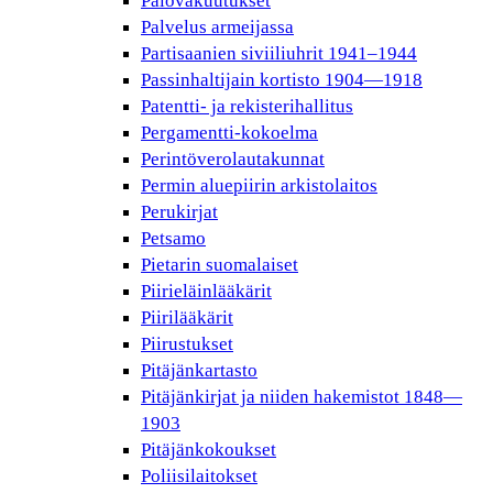
Palovakuutukset
Palvelus armeijassa
Partisaanien siviiliuhrit 1941–1944
Passinhaltijain kortisto 1904—1918
Patentti- ja rekisterihallitus
Pergamentti-kokoelma
Perintöverolautakunnat
Permin aluepiirin arkistolaitos
Perukirjat
Petsamo
Pietarin suomalaiset
Piirieläinlääkärit
Piirilääkärit
Piirustukset
Pitäjänkartasto
Pitäjänkirjat ja niiden hakemistot 1848—
1903
Pitäjänkokoukset
Poliisilaitokset