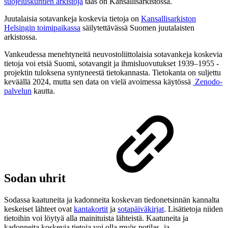
suojeluskuntien arkistoja
taas on Kansallisarkistossa.
Juutalaisia sotavankeja koskevia tietoja on
Kansallisarkiston
Helsingin toimipaikassa
säilytettävässä Suomen juutalaisten
arkistossa.
Vankeudessa menehtyneitä neuvostoliittolaisia sotavankeja koskevia
tietoja voi etsiä Suomi, sotavangit ja ihmisluovutukset 1939–1955 -
projektin tuloksena syntyneestä tietokannasta. Tietokanta on suljettu
keväällä 2024, mutta sen data on vielä avoimessa käytössä
Zenodo-
palvelun
kautta.
Sodan uhrit
Sodassa kaatuneita ja kadonneita koskevan tiedonetsinnän kannalta
keskeiset lähteet ovat
kantakortit
ja
sotapäiväkirjat
. Lisätietoja niiden
tietoihin voi löytyä alla mainituista lähteistä. Kaatuneita ja
kadonneita koskevia tietoja voi olla myös potilas- ja