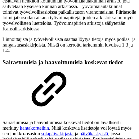
etsittävän henkilön kotikunnan työvoimalautakunnan arkisto, jota
säilytetään kyseisen kunnan arkistossa. Työvoimalautakunnat
toimivat työvelvollisasioissa paikallistason viranomaisina. Piiritasolla
toimi jatkosodan aikana työvoimapiirejä, joiden arkistoissa on myös
työvelvollisten luetteloita. Työvoimapiirien arkistoja säilytetään
Kansallisarkistossa.
Linnoittajista ja työvelvollisista saattaa löytyä tietoja myös potilas- ja
rangaistusasiakirjoista. Niistä on kerrottu tarkemmin luvuissa 1.3 ja
1.4.
Sairastumisia ja haavoittumisia koskevat tiedot
Sairastumisia ja haavoittumisia koskevat tiedot on tavallisesti
merkitty
kantakortteihin
. Niitä koskevia lisätietoja voi löytää myös
sen joukko-osaston
sotapäiväkirjasta
ja
päiväkäskyistä
, jossa