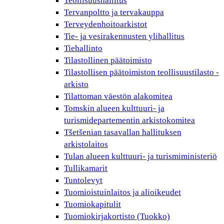
Teollisuushallitus
Tervanpoltto ja tervakauppa
Terveydenhoitoarkistot
Tie- ja vesirakennusten ylihallitus
Tiehallinto
Tilastollinen päätoimisto
Tilastollisen päätoimiston teollisuustilasto -
arkisto
Tilattoman väestön alakomitea
Tomskin alueen kulttuuri- ja
turismidepartementin arkistokomitea
Tšetšenian tasavallan hallituksen
arkistolaitos
Tulan alueen kulttuuri- ja turismiministeriö
Tullikamarit
Tuntolevyt
Tuomioistuinlaitos ja alioikeudet
Tuomiokapitulit
Tuomiokirjakortisto (Tuokko)