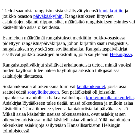
Tiedot saaduista rangaistuksista sisältyvät yleensä
kantakorttiin
ja
joukko-osaston
päiväkäskyihin
. Rangaistukseen liittyvien
asiakirjojen sijainti riippuu siitä, määräsikö rangaistuksen esimies vai
käsiteltiinkö asiaa oikeudessa.
Esimiehen määräämät rangaistukset merkittiin joukko-osastossa
pidettyyn rangaistuspäiväkirjaan, johon kirjattiin saatu rangaistus,
rangaistuksen syy sekä sen sovittamisaika. Rangaistuspäiväkirjat
sisältyvät joukko-osastojen arkistoihin, joita säilytetään
Helsingissä
.
Rangaistuspäiväkirjat sisältävät arkaluonteista tietoa, minkä vuoksi
niiden käyttöön tulee hakea käyttölupa arkiston tutkijasalissa
asiakirjoja tilattaessa.
Sodanaikaisina alioikeuksina toimivat
kenttäoikeudet
, joista asia
saattoi edetä
sotaylioikeuteen
. Sen päätöksistä oli joissakin
tapauksissa mahdollista hakea valituslupaa
korkeimmalta oikeudelta
.
Asiakirjat löytääkseen tulee tietää, missä oikeudessa ja milloin asiaa
käsiteltiin. Tämä ilmenee yleensä kantakortista tai päiväkäskyistä.
Mikäli asiaa käsiteltiin useissa oikeusasteissa, ovat asiakirjat sen
oikeuden arkistossa, mikä käsitteli asiaa viimeksi. Yllä mainittujen
oikeuksien asiakirjoja säilytetään Kansallisarkiston Helsingin
toimipisteessä.