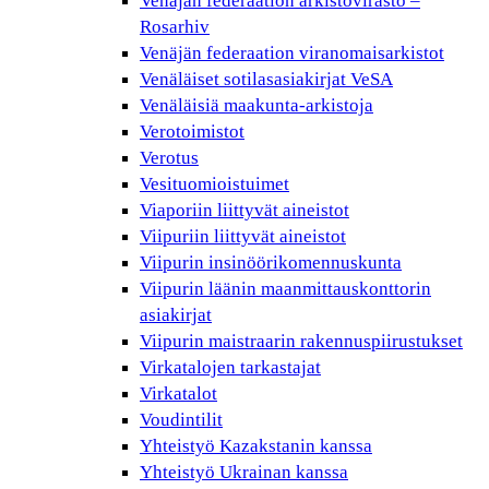
Venäjän federaation arkistovirasto –
Rosarhiv
Venäjän federaation viranomaisarkistot
Venäläiset sotilasasiakirjat VeSA
Venäläisiä maakunta-arkistoja
Verotoimistot
Verotus
Vesituomioistuimet
Viaporiin liittyvät aineistot
Viipuriin liittyvät aineistot
Viipurin insinöörikomennuskunta
Viipurin läänin maanmittauskonttorin
asiakirjat
Viipurin maistraarin rakennuspiirustukset
Virkatalojen tarkastajat
Virkatalot
Voudintilit
Yhteistyö Kazakstanin kanssa
Yhteistyö Ukrainan kanssa