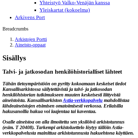
Yhteistyö Valko-Venäjän kanssa
Yleiskartat (kokoelma)
Arkivens Port
Breadcrumbs
Arkistojen Portti
Aineisto-oppaat
Sisällys
Talvi- ja jatkosodan henkilöhistorialliset lähteet
Tähän tietoympäristöön on pyritty kokoamaan keskeiset tiedot
Kansallisarkistossa säilytettävistä ja talvi- ja jatkosodan
henkilöhistorian tutkimukseen muuten keskeisesti liittyvistä
aineistoista. Kansallisarkiston
Astia-verkkopalvelu
mahdollistaa
lähdeaineistojen etsimisen omatoimisesti verkossa. Erilaisilla
hakusanoilla hakua voi laajentaa tai kaventaa.
Osalle aineistoa on alla ilmoitettu sen yksilöivä arkistotunnus
(esim. T 20408). Tarkempi arkistoluettelo löytyy tällöin Astia-
verkkopalvelusta mainittua arkistotunnusta hakuehtona käyttäen.