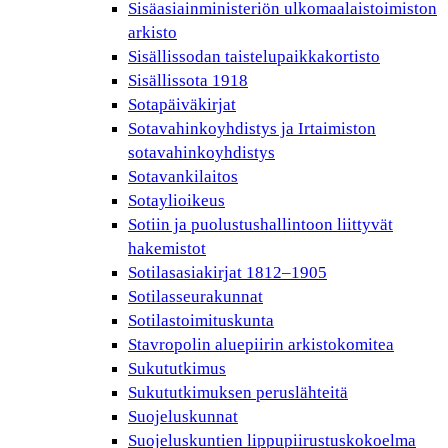
Sisäasiainministeriön ulkomaalaistoimiston
arkisto
Sisällissodan taistelupaikkakortisto
Sisällissota 1918
Sotapäiväkirjat
Sotavahinkoyhdistys ja Irtaimiston
sotavahinkoyhdistys
Sotavankilaitos
Sotaylioikeus
Sotiin ja puolustushallintoon liittyvät
hakemistot
Sotilasasiakirjat 1812–1905
Sotilasseurakunnat
Sotilastoimituskunta
Stavropolin aluepiirin arkistokomitea
Sukututkimus
Sukututkimuksen peruslähteitä
Suojeluskunnat
Suojeluskuntien lippupiirustuskokoelma