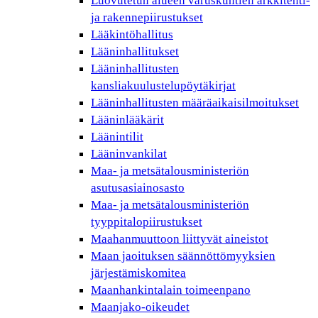
Luovutetun alueen varuskuntien arkkitehti-
ja rakennepiirustukset
Lääkintöhallitus
Lääninhallitukset
Lääninhallitusten
kansliakuulustelupöytäkirjat
Lääninhallitusten määräaikaisilmoitukset
Lääninlääkärit
Läänintilit
Lääninvankilat
Maa- ja metsätalousministeriön
asutusasiainosasto
Maa- ja metsätalousministeriön
tyyppitalopiirustukset
Maahanmuuttoon liittyvät aineistot
Maan jaoituksen säännöttömyyksien
järjestämiskomitea
Maanhankintalain toimeenpano
Maanjako-oikeudet