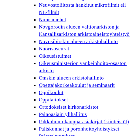
Neuvostoliitosta hankitut mikrofilmit eli
NL-filmit
Nimismiehet
Novgorodin alueen valtionarkiston ja
Kansallisarkiston arkistoaineistoyhteistyö
Novosibirskin alueen arkistohallinto
Nuorisoseurat
Oikeusistuimet
Oikeusministeriön vankeinhoito-osaston
arkisto
Omskin alueen arkistohallinto
Opettajakorkeakoulut ja seminaarit
Oppikoulut
Oppilaitokset
Ortodoksiset kirkonarkistot
Painoasiain ylihallitus
Pakkohuutokauppa-asiakirjat (kiinteistöt)
Paliskunnat ja poronhoitoyhdistykset