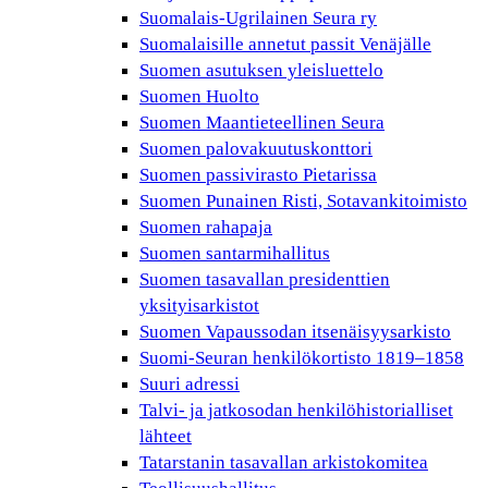
Suomalais-Ugrilainen Seura ry
Suomalaisille annetut passit Venäjälle
Suomen asutuksen yleisluettelo
Suomen Huolto
Suomen Maantieteellinen Seura
Suomen palovakuutuskonttori
Suomen passivirasto Pietarissa
Suomen Punainen Risti, Sotavankitoimisto
Suomen rahapaja
Suomen santarmihallitus
Suomen tasavallan presidenttien
yksityisarkistot
Suomen Vapaussodan itsenäisyysarkisto
Suomi-Seuran henkilökortisto 1819–1858
Suuri adressi
Talvi- ja jatkosodan henkilöhistorialliset
lähteet
Tatarstanin tasavallan arkistokomitea