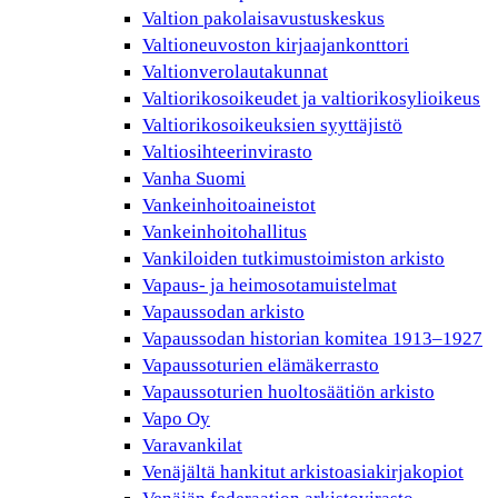
Valtion pakolaisavustuskeskus
Valtioneuvoston kirjaajankonttori
Valtionverolautakunnat
Valtiorikosoikeudet ja valtiorikosylioikeus
Valtiorikosoikeuksien syyttäjistö
Valtiosihteerinvirasto
Vanha Suomi
Vankeinhoitoaineistot
Vankeinhoitohallitus
Vankiloiden tutkimustoimiston arkisto
Vapaus- ja heimosotamuistelmat
Vapaussodan arkisto
Vapaussodan historian komitea 1913–1927
Vapaussoturien elämäkerrasto
Vapaussoturien huoltosäätiön arkisto
Vapo Oy
Varavankilat
Venäjältä hankitut arkistoasiakirjakopiot