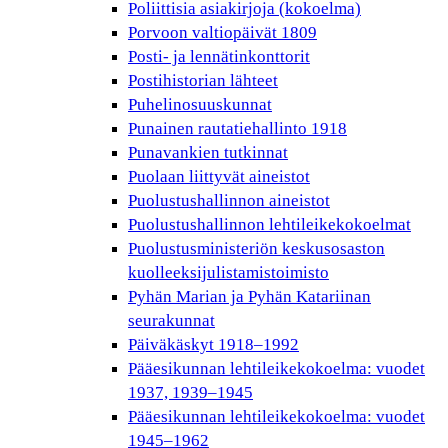
Poliittisia asiakirjoja (kokoelma)
Porvoon valtiopäivät 1809
Posti- ja lennätinkonttorit
Postihistorian lähteet
Puhelinosuuskunnat
Punainen rautatiehallinto 1918
Punavankien tutkinnat
Puolaan liittyvät aineistot
Puolustushallinnon aineistot
Puolustushallinnon lehtileikekokoelmat
Puolustusministeriön keskusosaston
kuolleeksijulistamistoimisto
Pyhän Marian ja Pyhän Katariinan
seurakunnat
Päiväkäskyt 1918–1992
Pääesikunnan lehtileikekokoelma: vuodet
1937, 1939–1945
Pääesikunnan lehtileikekokoelma: vuodet
1945–1962