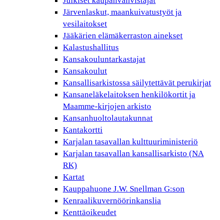
Julkiset kaupanvahvistajat
Järvenlaskut, maankuivatustyöt ja
vesilaitokset
Jääkärien elämäkerraston ainekset
Kalastushallitus
Kansakouluntarkastajat
Kansakoulut
Kansallisarkistossa säilytettävät perukirjat
Kansaneläkelaitoksen henkilökortit ja
Maamme-kirjojen arkisto
Kansanhuoltolautakunnat
Kantakortti
Karjalan tasavallan kulttuuriministeriö
Karjalan tasavallan kansallisarkisto (NA
RK)
Kartat
Kauppahuone J.W. Snellman G:son
Kenraalikuvernöörinkanslia
Kenttäoikeudet