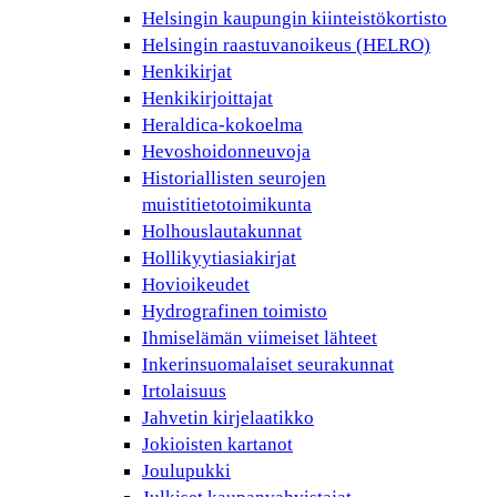
Helsingin kaupungin kiinteistökortisto
Helsingin raastuvanoikeus (HELRO)
Henkikirjat
Henkikirjoittajat
Heraldica-kokoelma
Hevoshoidonneuvoja
Historiallisten seurojen
muistitietotoimikunta
Holhouslautakunnat
Hollikyytiasiakirjat
Hovioikeudet
Hydrografinen toimisto
Ihmiselämän viimeiset lähteet
Inkerinsuomalaiset seurakunnat
Irtolaisuus
Jahvetin kirjelaatikko
Jokioisten kartanot
Joulupukki