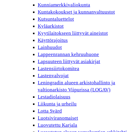
Kunniamerkkivaliokunta
Kuntakokoukset ja kunnanvaltuustot
Kutsuntaluettelot
Kyläarkistot
Kyytilaitokseen liittyvät aineistot
Käyttörajoitus
Lainhuudot
Lappeenrannan kehruuhuone
Lapsuuteen liittyvät asiakirjat
Lastensiirtokomitea
Lastenvalvojat
Leningradin alueen arkistohallinto ja
valtionarkisto Viipurissa (LOGAV)
Lestadiolaisuus
Liikunta ja urheilu
Lotta Svärd
Luotsiviranomaiset
Luovutettu Karjala