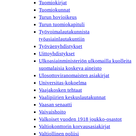
Tuomiokirjat
Tuomiokunnat
Turun hovioikeus
Turun tuomiokapituli
Työvoimalautakunnista
työasiainlautakuntiin
Työväenyhdistykset
Uittoyhdistykset
Ulkoasiainministeriön ulkomailla kuolleita
suomalaisia koskeva aineisto
Ulosottoviranomaisten asiakirjat
Universitas-kokoelma
Vaajakosken tehtaat
Vaalipiirien keskuslautakunnat
Vaasan senaatti
Vaivaishoito
Valkoiset vuoden 1918 joukko-osastot
Valtiokonttorin korvausasiakirjat
Valtiollinen poliisi