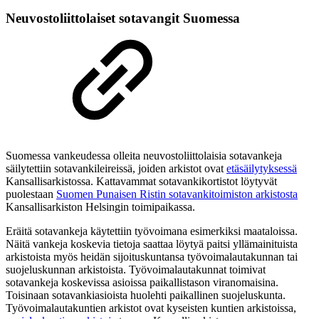
Neuvostoliittolaiset sotavangit Suomessa
Suomessa vankeudessa olleita neuvostoliittolaisia sotavankeja
säilytettiin sotavankileireissä, joiden arkistot ovat
etäsäilytyksessä
Kansallisarkistossa. Kattavammat sotavankikortistot löytyvät
puolestaan
Suomen Punaisen Ristin sotavankitoimiston arkistosta
Kansallisarkiston Helsingin toimipaikassa.
Eräitä sotavankeja käytettiin työvoimana esimerkiksi maataloissa.
Näitä vankeja koskevia tietoja saattaa löytyä paitsi yllämainituista
arkistoista myös heidän sijoituskuntansa työvoimalautakunnan tai
suojeluskunnan arkistoista. Työvoimalautakunnat toimivat
sotavankeja koskevissa asioissa paikallistason viranomaisina.
Toisinaan sotavankiasioista huolehti paikallinen suojeluskunta.
Työvoimalautakuntien arkistot ovat kyseisten kuntien arkistoissa,