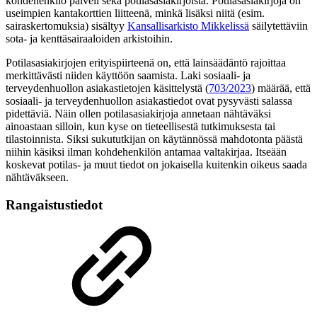
kohdehenkilö palveli sekä potilasasiakirjoista. Potilasasiakirjoja on
useimpien kantakorttien liitteenä, minkä lisäksi niitä (esim.
sairaskertomuksia) sisältyy
Kansallisarkisto Mikkelissä
säilytettäviin
sota- ja kenttäsairaaloiden arkistoihin.
Potilasasiakirjojen erityispiirteenä on, että lainsäädäntö rajoittaa
merkittävästi niiden käyttöön saamista. Laki sosiaali- ja
terveydenhuollon asiakastietojen käsittelystä (
703/2023
) määrää, että
sosiaali- ja terveydenhuollon asiakastiedot ovat pysyvästi salassa
pidettäviä. Näin ollen potilasasiakirjoja annetaan nähtäväksi
ainoastaan silloin, kun kyse on tieteellisestä tutkimuksesta tai
tilastoinnista. Siksi sukututkijan on käytännössä mahdotonta päästä
niihin käsiksi ilman kohdehenkilön antamaa valtakirjaa. Itseään
koskevat potilas- ja muut tiedot on jokaisella kuitenkin oikeus saada
nähtäväkseen.
Rangaistustiedot