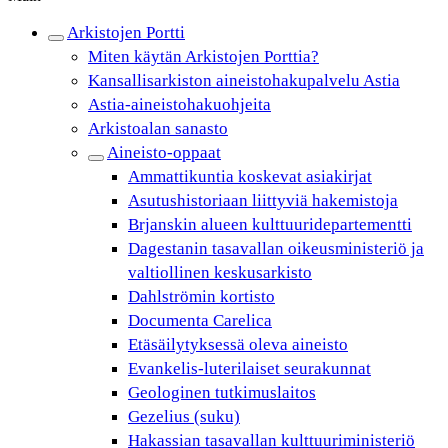
Arkistojen Portti
Miten käytän Arkistojen Porttia?
Kansallisarkiston aineistohakupalvelu Astia
Astia-aineistohakuohjeita
Arkistoalan sanasto
Aineisto-oppaat
Ammattikuntia koskevat asiakirjat
Asutushistoriaan liittyviä hakemistoja
Brjanskin alueen kulttuuridepartementti
Dagestanin tasavallan oikeusministeriö ja
valtiollinen keskusarkisto
Dahlströmin kortisto
Documenta Carelica
Etäsäilytyksessä oleva aineisto
Evankelis-luterilaiset seurakunnat
Geologinen tutkimuslaitos
Gezelius (suku)
Hakassian tasavallan kulttuuriministeriö