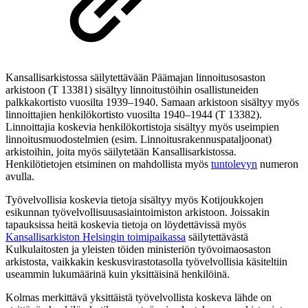
Kansallisarkistossa säilytettävään Päämajan linnoitusosaston
arkistoon (T 13381) sisältyy linnoitustöihin osallistuneiden
palkkakortisto vuosilta 1939–1940. Samaan arkistoon sisältyy myös
linnoittajien henkilökortisto vuosilta 1940–1944 (T 13382).
Linnoittajia koskevia henkilökortistoja sisältyy myös useimpien
linnoitusmuodostelmien (esim. Linnoitusrakennuspataljoonat)
arkistoihin, joita myös säilytetään Kansallisarkistossa.
Henkilötietojen etsiminen on mahdollista myös
tuntolevyn
numeron
avulla.
Työvelvollisia koskevia tietoja sisältyy myös Kotijoukkojen
esikunnan työvelvollisuusasiaintoimiston arkistoon. Joissakin
tapauksissa heitä koskevia tietoja on löydettävissä myös
Kansallisarkiston Helsingin toimipaikassa
säilytettävästä
Kulkulaitosten ja yleisten töiden ministeriön työvoimaosaston
arkistosta, vaikkakin keskusvirastotasolla työvelvollisia käsiteltiin
useammin lukumäärinä kuin yksittäisinä henkilöinä.
Kolmas merkittävä yksittäistä työvelvollista koskeva lähde on