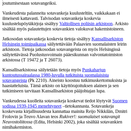
joutumisestaan sotavangeiksi.
Vankeudesta palanneita sotavankeja kuulusteltiin, vaikkakaan ei
ilmeisesti kattavasti. Talvisodan sotavankeja koskevia
kuulustelupöytäkirjoja sisältyy
Valtiollisen poliisin arkistoon
. Arkisto
sisältää myös palautettujen sotavankien valokuvat hakemistoineen.
Jatkosodan sotavankeja koskevia tietoja sisältyy
Kansallisarkiston
Helsingin toimipaikassa
säilytettävään Palaavien suomalaisten leirin
arkistoon. Tietoja jatkosodan sotavangeista on myös Helsingissä
säilytettävässä Puolustusvoimain pääesikunnan valvontatoimiston
arkistossa (T 19472 ja T 26073).
Kansallisarkistossa säilytetään tietoja myös
Punkaharjun
kuntoutussairaalassa 1980-luvulla tutkituista suomalaisista
sotavangeista
(Pk 2210). Aineisto koostuu tutkimuskertomuksista ja
haastatteluista. Tämä arkisto on käyttörajoituksen alainen ja sen
tutkimiseen tarvitaan Kansallisarkiston pääjohtajan lupa.
Vankeudessa kuolleita sotavankeja koskevat tiedot löytyvät
Suomen
sodissa 1939-1945 menehtyneet
–tietokannasta. Sotavankeja
koskevasta kirjallisuudesta kannattaa mainita Reijo Nikkilän, Dmitri
Frolovin ja Teuvo Alavan teos
Rukiver!: suomalaiset sotavangit
Neuvostoliitossa
(Edita, Helsinki 2002), joka sisältää sotavankien
nimihakemiston.