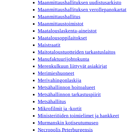
Maanmittaushallituksen uudistusarkisto
Maanmittaushallituksen verollepanokartat
Maanmittaushallitus
Maanmittaustoimistot
Maatalouslaskenta-aineistot
Maatalousoppilaitokset
Maistraatit
Maitotaloustuotteiden tarkastuslaitos
Manufaktuurijohtokunta
Merenkulkuun liittyvät asiakirjat
Merimieshuoneet
Merivahingonlaskija
Metsähallinnon hoitoalueet
Metsähallinnon tarkastuspiirit
Metsähallitus
Mikrofilmit ja -kortit
Ministeriöiden toimielimet ja hankkeet
Murmanskin kotiseutumuseo
Necropolis Peterburgensis