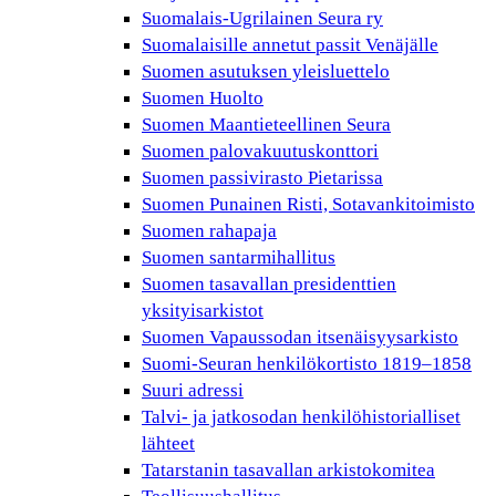
Suomalais-Ugrilainen Seura ry
Suomalaisille annetut passit Venäjälle
Suomen asutuksen yleisluettelo
Suomen Huolto
Suomen Maantieteellinen Seura
Suomen palovakuutuskonttori
Suomen passivirasto Pietarissa
Suomen Punainen Risti, Sotavankitoimisto
Suomen rahapaja
Suomen santarmihallitus
Suomen tasavallan presidenttien
yksityisarkistot
Suomen Vapaussodan itsenäisyysarkisto
Suomi-Seuran henkilökortisto 1819–1858
Suuri adressi
Talvi- ja jatkosodan henkilöhistorialliset
lähteet
Tatarstanin tasavallan arkistokomitea