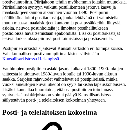
postivaunupiirin. Piirijakoon tehtiin myöhemmin joitakin muutoksia.
Piirihallinnon syntyyn vaikutti postiliikenteen jatkuva kasvu ja
maalaiskirjeenkannon alkaminen vuonna 1890. Postipiirin
päällikkönä toimi postitarkastaja, jonka tehtävänä oli valmistella
muun muassa maalaiskirjeenkantoon ja postipysäkkeihin liittyviä
asioita, neuvoa postinhoitajia ja ilmoittaa postihallitukseen
postioloissa havaitsemistaan epäkohdista. Lisäksi postitarkastajat
tekivät tarkastuksia piirinsä postitoimistoissa ja postiasemilla.
Postipiirien arkistot sijaitsevat Kansallisarkiston eri toimipaikoissa.
Valtakunnallisen postivaunupiirin arkistoa säilytetään
Kansallisarkistossa Helsingissä
.
Vanhimpien postipiirien asiakirjasarjat alkavat 1800–1900-lukujen
taitteesta ja ulottuvat 1980-luvun lopulle tai 1990-luvun alkuun
saakka. Sarjojen rajavuodet vaihtelevat eri postipiireissä, minkä
vuoksi aineistojen kuvailutiedot on syytä tarkistaa tapauskohtaisesti.
Lisäksi kannattaa huomioida, että osa postipiirien toiminnassa
syntyneistä asiakirjoista on voinut päätyä Kansallisarkistossa
säilytettävän posti- ja telelaitoksen kokoelman yhteyteen.
Posti- ja telelaitoksen kokoelma