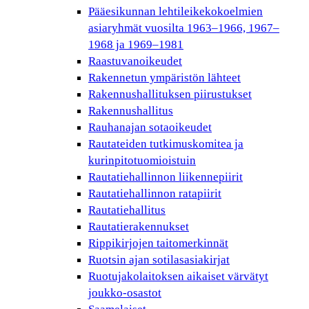
Pääesikunnan lehtileikekokoelmien
asiaryhmät vuosilta 1963–1966, 1967–
1968 ja 1969–1981
Raastuvanoikeudet
Rakennetun ympäristön lähteet
Rakennushallituksen piirustukset
Rakennushallitus
Rauhanajan sotaoikeudet
Rautateiden tutkimuskomitea ja
kurinpitotuomioistuin
Rautatiehallinnon liikennepiirit
Rautatiehallinnon ratapiirit
Rautatiehallitus
Rautatierakennukset
Rippikirjojen taitomerkinnät
Ruotsin ajan sotilasasiakirjat
Ruotujakolaitoksen aikaiset värvätyt
joukko-osastot