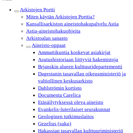
Arkistojen Portti
Miten käytän Arkistojen Porttia?
Kansallisarkiston aineistohakupalvelu Astia
Astia-aineistohakuohjeita
Arkistoalan sanasto
Aineisto-oppaat
Ammattikuntia koskevat asiakirjat
Asutushistoriaan liittyviä hakemistoja
Brjanskin alueen kulttuuridepartementti
Dagestanin tasavallan oikeusministeriö ja
valtiollinen keskusarkisto
Dahlströmin kortisto
Documenta Carelica
Etäsäilytyksessä oleva aineisto
Evankelis-luterilaiset seurakunnat
Geologinen tutkimuslaitos
Gezelius (suku)
Hakassian tasavallan kulttuuriministeriö