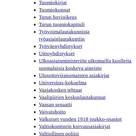
Tuomiokirjat
Tuomiokunnat
Turun hovioikeus
Turun tuomiokapituli
Työvoimalautakunnista
työasiainlautakuntiin
Työväenyhdistykset
Uittoyhdistykset
Ulkoasiainministeriön ulkomailla kuolleita
suomalaisia koskeva aineisto
Ulosottoviranomaisten asiakirjat
Universitas-kokoelma
Vaajakosken tehtaat
Vaalipiirien keskuslautakunnat
Vaasan senaatti
Vaivaishoito
Valkoiset vuoden 1918 joukko-osastot
Valtiokonttorin korvausasiakirjat
Valtiollinen poliisi