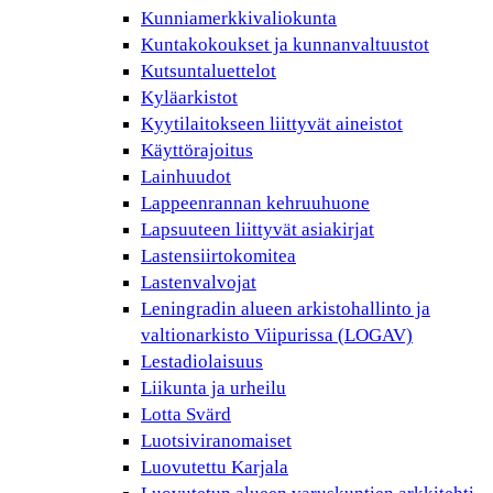
Kunniamerkkivaliokunta
Kuntakokoukset ja kunnanvaltuustot
Kutsuntaluettelot
Kyläarkistot
Kyytilaitokseen liittyvät aineistot
Käyttörajoitus
Lainhuudot
Lappeenrannan kehruuhuone
Lapsuuteen liittyvät asiakirjat
Lastensiirtokomitea
Lastenvalvojat
Leningradin alueen arkistohallinto ja
valtionarkisto Viipurissa (LOGAV)
Lestadiolaisuus
Liikunta ja urheilu
Lotta Svärd
Luotsiviranomaiset
Luovutettu Karjala