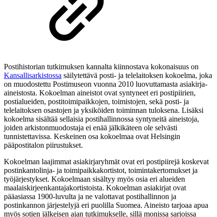
Postihistorian tutkimuksen kannalta kiinnostava kokonaisuus on
Kansallisarkistossa
säilytettävä posti- ja telelaitoksen kokoelma, joka
on muodostettu Postimuseon vuonna 2010 luovuttamasta asiakirja-
aineistosta. Kokoelman aineistot ovat syntyneet eri postipiirien,
postialueiden, postitoimipaikkojen, toimistojen, sekä posti- ja
telelaitoksen osastojen ja yksiköiden toiminnan tuloksena. Lisäksi
kokoelma sisältää sellaisia postihallinnossa syntyneitä aineistoja,
joiden arkistonmuodostaja ei enää jälkikäteen ole selvästi
tunnistettavissa. Keskeinen osa kokoelmaa ovat Helsingin
pääpostitalon piirustukset.
Kokoelman laajimmat asiakirjaryhmät ovat eri postipiirejä koskevat
postinkantolinja- ja toimipaikkakortistot, toimintakertomukset ja
työjärjestykset. Kokoelmaan sisältyy myös osia eri alueiden
maalaiskirjeenkantajakortistoista. Kokoelman asiakirjat ovat
pääasiassa 1900-luvulta ja ne valottavat postihallinnon ja
postinkannon järjestelyjä eri puolilla Suomea. Aineisto tarjoaa apua
myös sotien jälkeisen ajan tutkimukselle, sillä monissa sarjoissa