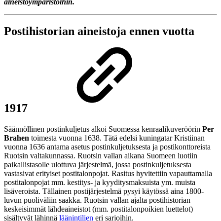
aineistoympäristöihin.
Postihistorian aineistoja ennen vuotta
1917
Säännöllinen postinkuljetus alkoi Suomessa kenraalikuveröörin
Per
Brahen
toimesta vuonna 1638. Tätä edelsi kuningatar Kristiinan
vuonna 1636 antama asetus postinkuljetuksesta ja postikonttoreista
Ruotsin valtakunnassa. Ruotsin vallan aikana Suomeen luotiin
paikallistasolle ulottuva järjestelmä, jossa postinkuljetuksesta
vastasivat erityiset postitalonpojat. Rasitus hyvitettiin vapauttamalla
postitalonpojat mm. kestitys- ja kyyditysmaksuista ym. muista
lisäveroista. Tällainen postijärjestelmä pysyi käytössä aina 1800-
luvun puoliväliin saakka. Ruotsin vallan ajalta postihistorian
keskeisimmät lähdeaineistot (mm. postitalonpoikien luettelot)
sisältyvät lähinnä
läänintilien
eri sarjoihin.