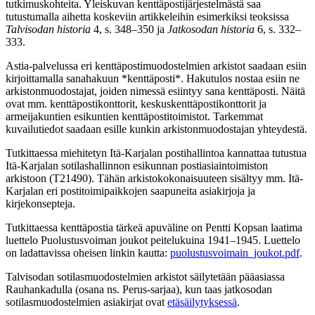
tutkimuskohteita. Yleiskuvan kenttäpostijärjestelmästä saa
tutustumalla aihetta koskeviin artikkeleihin esimerkiksi teoksissa
Talvisodan historia
4, s. 348–350 ja
Jatkosodan historia
6, s. 332–
333.
Astia-palvelussa eri kenttäpostimuodostelmien arkistot saadaan esiin
kirjoittamalla sanahakuun *kenttäposti*. Hakutulos nostaa esiin ne
arkistonmuodostajat, joiden nimessä esiintyy sana kenttäposti. Näitä
ovat mm. kenttäpostikonttorit, keskuskenttäpostikonttorit ja
armeijakuntien esikuntien kenttäpostitoimistot. Tarkemmat
kuvailutiedot saadaan esille kunkin arkistonmuodostajan yhteydestä.
Tutkittaessa miehitetyn Itä-Karjalan postihallintoa kannattaa tutustua
Itä-Karjalan sotilashallinnon esikunnan postiasiaintoimiston
arkistoon (T21490). Tähän arkistokokonaisuuteen sisältyy mm. Itä-
Karjalan eri postitoimipaikkojen saapuneita asiakirjoja ja
kirjekonsepteja.
Tutkittaessa kenttäpostia tärkeä apuväline on Pentti Kopsan laatima
luettelo Puolustusvoiman joukot peitelukuina 1941–1945. Luettelo
on ladattavissa oheisen linkin kautta:
puolustusvoimain_joukot.pdf
.
Talvisodan sotilasmuodostelmien arkistot säilytetään pääasiassa
Rauhankadulla (osana ns. Perus-sarjaa), kun taas jatkosodan
sotilasmuodostelmien asiakirjat ovat
etäsäilytyksessä
.