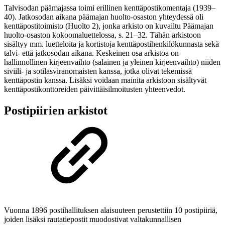
Talvisodan päämajassa toimi erillinen kenttäpostikomentaja (1939–
40). Jatkosodan aikana päämajan huolto-osaston yhteydessä oli
kenttäpostitoimisto (Huolto 2), jonka arkisto on kuvailtu Päämajan
huolto-osaston kokoomaluettelossa, s. 21–32. Tähän arkistoon
sisältyy mm. luetteloita ja kortistoja kenttäpostihenkilökunnasta sekä
talvi- että jatkosodan aikana. Keskeinen osa arkistoa on
hallinnollinen kirjeenvaihto (salainen ja yleinen kirjeenvaihto) niiden
siviili- ja sotilasviranomaisten kanssa, jotka olivat tekemissä
kenttäpostin kanssa. Lisäksi voidaan mainita arkistoon sisältyvät
kenttäpostikonttoreiden päivittäisilmoitusten yhteenvedot.
Postipiirien arkistot
Vuonna 1896 postihallituksen alaisuuteen perustettiin 10 postipiiriä,
joiden lisäksi rautatiepostit muodostivat valtakunnallisen