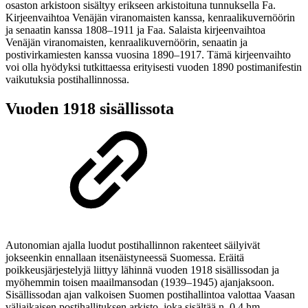
osaston arkistoon sisältyy erikseen arkistoituna tunnuksella Fa.
Kirjeenvaihtoa Venäjän viranomaisten kanssa, kenraalikuvernöörin
ja senaatin kanssa 1808–1911 ja Faa. Salaista kirjeenvaihtoa
Venäjän viranomaisten, kenraalikuvernöörin, senaatin ja
postivirkamiesten kanssa vuosina 1890–1917. Tämä kirjeenvaihto
voi olla hyödyksi tutkittaessa erityisesti vuoden 1890 postimanifestin
vaikutuksia postihallinnossa.
Vuoden 1918 sisällissota
Autonomian ajalla luodut postihallinnon rakenteet säilyivät
jokseenkin ennallaan itsenäistyneessä Suomessa. Eräitä
poikkeusjärjestelyjä liittyy lähinnä vuoden 1918 sisällissodan ja
myöhemmin toisen maailmansodan (1939–1945) ajanjaksoon.
Sisällissodan ajan valkoisen Suomen postihallintoa valottaa Vaasan
väliaikaisen postihallituksen arkisto, joka sisältää n. 0,4 hm