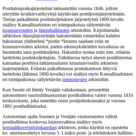
Postitalonpoikajärjestelmä lakkautettiin vuonna 1846, jolloin
siirryttiin kestikievarikyytejä käyttävään postiljoonijärjestelmään.
Tietoja paikallisista postinkuljetuksen järjestelyistä 1800-luvulla
sisältyy Kansallisarkiston eri toimipaikoissa säilytettäviin
kruununvoutien
ja
lääninhallitusten
arkistoihin. Kirjoittamalla
sähköisen tilausjärjestelmän hakukenttään esimerkiksi kahden
hakusanan yhdistelmä *postin *kruunu saadaan esiin ne
kruununvoutien arkistot, joiden arkistoyksiköiden kuvailussa on
huomioitu sana postinkuljetus. Hakutulos nostaa esiin mm. erilaisia
luetteloita postinkuljettajista. Tutkittaessa tietyn alueen postihistoriaa
kannattaa perehtyä tutkimusalueen kruununvoudin arkistoon
laajemminkin. Erilaisia paikallistason postinkantoon liittyviä
luetteloita (lähinnä 1800-luvulta) voi sisältyä myös Kansallisarkiston
eri toimipaikoissa säilytettäviin
nimismiesten
arkistoihin.
Kun Suomi oli liitetty Venäjän valtakuntaan, perustettiin
autonomisen suuriruhtinaskunnan postihallintoa varten vuonna 1816
keskusvirasto, joka nimettiin ensin postijohtokunnaksi ja vuonna
1881 postihallitukseksi.
Autonomian ajalta Suomen ja Venäjän viranomaisten välistä
postihallintoa koskevaa kirjeenvaihtoa sisältyy myös
kenraalikuvernöörinkanslian
arkistoon, jonka käyttöä on opastettu
ko. aineistoesittelyn luvussa 5. Lisäksi posti- ja telelaitoksen hallinto-