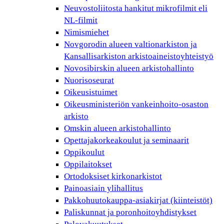
Neuvostoliitosta hankitut mikrofilmit eli
NL-filmit
Nimismiehet
Novgorodin alueen valtionarkiston ja
Kansallisarkiston arkistoaineistoyhteistyö
Novosibirskin alueen arkistohallinto
Nuorisoseurat
Oikeusistuimet
Oikeusministeriön vankeinhoito-osaston
arkisto
Omskin alueen arkistohallinto
Opettajakorkeakoulut ja seminaarit
Oppikoulut
Oppilaitokset
Ortodoksiset kirkonarkistot
Painoasiain ylihallitus
Pakkohuutokauppa-asiakirjat (kiinteistöt)
Paliskunnat ja poronhoitoyhdistykset