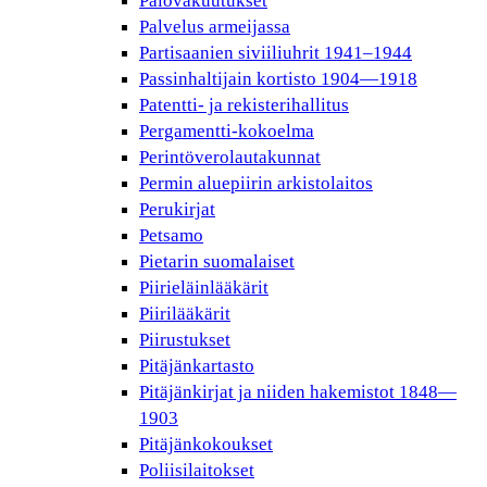
Palovakuutukset
Palvelus armeijassa
Partisaanien siviiliuhrit 1941–1944
Passinhaltijain kortisto 1904—1918
Patentti- ja rekisterihallitus
Pergamentti-kokoelma
Perintöverolautakunnat
Permin aluepiirin arkistolaitos
Perukirjat
Petsamo
Pietarin suomalaiset
Piirieläinlääkärit
Piirilääkärit
Piirustukset
Pitäjänkartasto
Pitäjänkirjat ja niiden hakemistot 1848—
1903
Pitäjänkokoukset
Poliisilaitokset