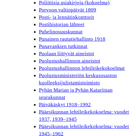
Poliittisia asiakirjoja (kokoelma)
Porvoon valtiopäivät 1809
Posti- ja lennätinkonttorit
Postihistorian lähteet
Puhelinosuuskunnat
Punainen rautatiehallinto 1918
Punavankien tutkinnat
Puolaan liittyvät aineistot
Puolustushallinnon aineistot
Puolustushallinnon lehtileikekokoelmat
Puolustusministeriön keskusosaston
kuolleeksijulistamistoimisto
Pyhän Marian ja Pyhän Katariinan
seurakunnat
Päiväkäskyt 1918–1992
Pääesikunnan lehtileikekokoelma: vuodet
1937, 1939–1945
Pääesikunnan lehtileikekokoelma: vuodet
1945–1962