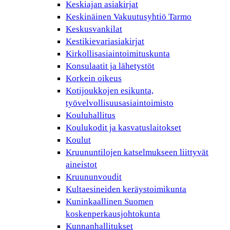
Keskiajan asiakirjat
Keskinäinen Vakuutusyhtiö Tarmo
Keskusvankilat
Kestikievariasiakirjat
Kirkollisasiaintoimituskunta
Konsulaatit ja lähetystöt
Korkein oikeus
Kotijoukkojen esikunta,
työvelvollisuusasiaintoimisto
Kouluhallitus
Koulukodit ja kasvatuslaitokset
Koulut
Kruununtilojen katselmukseen liittyvät
aineistot
Kruununvoudit
Kultaesineiden keräystoimikunta
Kuninkaallinen Suomen
koskenperkausjohtokunta
Kunnanhallitukset