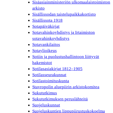
Sisäasiainministeriön ulkomaalaistoimiston
arkisto
Sisällissodan taistelupaikkakortisto
Sisällissota 1918
Sotapäiväkirjat
Sotavahinkoyhdistys ja Irtaimiston
sotavahinkoyhdistys
Sotavankilaitos
Sotaylioikeus
Sotiin ja puolustushallintoon liittyvät
hakemistot
Sotilasasiakirjat 1812–1905
Sotilasseurakunnat
Sotilastoimituskunta
Stavropolin aluepiirin arkistokomitea
Sukututkimus
Sukututkimuksen peruslähteitä
Suojeluskunnat
Suojeluskuntien lippupiirustuskokoelma