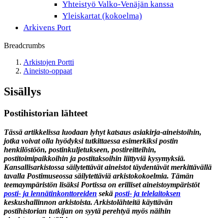
Yhteistyö Valko-Venäjän kanssa
Yleiskartat (kokoelma)
Arkivens Port
Breadcrumbs
Arkistojen Portti
Aineisto-oppaat
Sisällys
Postihistorian lähteet
Tässä artikkelissa luodaan lyhyt katsaus asiakirja-aineistoihin,
jotka voivat olla hyödyksi tutkittaessa esimerkiksi postin
henkilöstöön, postinkuljetukseen, postireitteihin,
postitoimipaikkoihin ja postitaksoihin liittyviä kysymyksiä.
Kansallisarkistossa säilytettävät aineistot täydentävät merkittävällä
tavalla Postimuseossa säilytettäviä arkistokokoelmia. Tämän
teemaympäristön lisäksi Portissa on erilliset aineistoympäristöt
posti- ja lennätinkonttoreiden
sekä
posti- ja telelaitoksen
keskushallinnon arkistoista. Arkistolähteitä käyttävän
postihistorian tutkijan on syytä perehtyä myös näihin