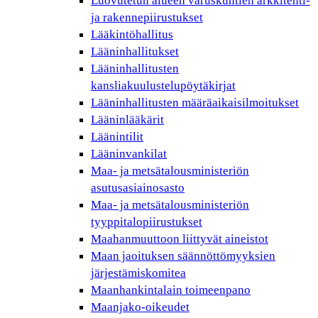
Luovutetun alueen varuskuntien arkkitehti-
ja rakennepiirustukset
Lääkintöhallitus
Lääninhallitukset
Lääninhallitusten
kansliakuulustelupöytäkirjat
Lääninhallitusten määräaikaisilmoitukset
Lääninlääkärit
Läänintilit
Lääninvankilat
Maa- ja metsätalousministeriön
asutusasiainosasto
Maa- ja metsätalousministeriön
tyyppitalopiirustukset
Maahanmuuttoon liittyvät aineistot
Maan jaoituksen säännöttömyyksien
järjestämiskomitea
Maanhankintalain toimeenpano
Maanjako-oikeudet