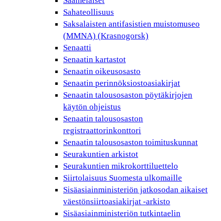
Saamelaiset
Sahateollisuus
Saksalaisten antifasistien muistomuseo
(MMNA) (Krasnogorsk)
Senaatti
Senaatin kartastot
Senaatin oikeusosasto
Senaatin perinnöksiostoasiakirjat
Senaatin talousosaston pöytäkirjojen
käytön ohjeistus
Senaatin talousosaston
registraattorinkonttori
Senaatin talousosaston toimituskunnat
Seurakuntien arkistot
Seurakuntien mikrokorttiluettelo
Siirtolaisuus Suomesta ulkomaille
Sisäasiainministeriön jatkosodan aikaiset
väestönsiirtoasiakirjat -arkisto
Sisäasiainministeriön tutkintaelin