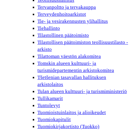
Teollisuushallitus
Tervanpoltto ja tervakauppa
Terveydenhoitoarkistot
Tie- ja vesirakennusten ylihallitus
Tiehallinto
Tilastollinen päätoimisto
Tilastollisen päätoimiston teollisuustilasto -
arkisto
Tilattoman väestön alakomitea
Tomskin alueen kulttuuri- ja
turismidepartementin arkistokomitea
Tšetšenian tasavallan hallituksen
arkistolaitos
Tulan alueen kulttuuri- ja turismiministeriö
Tullikamarit
Tuntolevyt
Tuomioistuinlaitos ja alioikeudet
Tuomiokapitulit
Tuomiokirjakortisto (Tuokko)