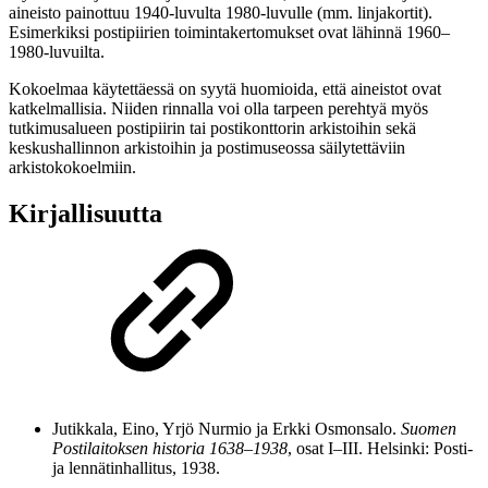
aineisto painottuu 1940-luvulta 1980-luvulle (mm. linjakortit).
Esimerkiksi postipiirien toimintakertomukset ovat lähinnä 1960–
1980-luvuilta.
Kokoelmaa käytettäessä on syytä huomioida, että aineistot ovat
katkelmallisia. Niiden rinnalla voi olla tarpeen perehtyä myös
tutkimusalueen postipiirin tai postikonttorin arkistoihin sekä
keskushallinnon arkistoihin ja postimuseossa säilytettäviin
arkistokokoelmiin.
Kirjallisuutta
Jutikkala, Eino, Yrjö Nurmio ja Erkki Osmonsalo.
Suomen
Postilaitoksen historia 1638–1938
, osat I–III. Helsinki: Posti-
ja lennätinhallitus, 1938.