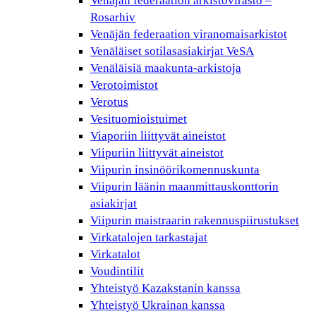
Venäjän federaation arkistovirasto –
Rosarhiv
Venäjän federaation viranomaisarkistot
Venäläiset sotilasasiakirjat VeSA
Venäläisiä maakunta-arkistoja
Verotoimistot
Verotus
Vesituomioistuimet
Viaporiin liittyvät aineistot
Viipuriin liittyvät aineistot
Viipurin insinöörikomennuskunta
Viipurin läänin maanmittauskonttorin
asiakirjat
Viipurin maistraarin rakennuspiirustukset
Virkatalojen tarkastajat
Virkatalot
Voudintilit
Yhteistyö Kazakstanin kanssa
Yhteistyö Ukrainan kanssa