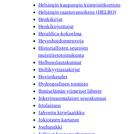
Helsingin kaupungin kiinteistökortisto
Helsingin raastuvanoikeus (HELRO)
Henkikirjat
Henkikirjoittajat
Heraldica-kokoelma
Hevoshoidonneuvoja
Historiallisten seurojen
muistitietotoimikunta
Holhouslautakunnat
Hollikyytiasiakirjat
Hovioikeudet
Hydrografinen toimisto
Ihmiselämän viimeiset lähteet
Inkerinsuomalaiset seurakunnat
Irtolaisuus
Jahvetin kirjelaatikko
Jokioisten kartanot
Joulupukki