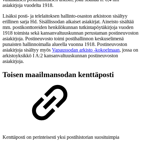
asiakirjoja vuodelta 1918.
Lisäksi posti- ja telelaitoksen hallinto-osaston arkistoon sisältyy
erillinen sarja Hd. Sisällissodan aikaiset asiakirjat. Aineisto sisältää
mm. postikonttoreiden henkilökunnan tutkintapöytäkirjoja vuoden
1918 toimista sekä kansanvaltuuskunnan perustaman postineuvoston
asiakirjoja. Postineuvosto toimi postihallinnon keskuselimenä
punaisten hallinnoimalla alueella vuonna 1918. Postineuvoston
asiakirjoja sisältyy myös
Vapaussodan arkisto -kokoelmaan
, jossa on
arkistoyksikkö I A:2 kansanvaltuuskunnan postineuvoston
asiakirjoja.
Toisen maailmansodan kenttäposti
Kenttäposti on perinteisesti yksi postihistorian suosituimpia