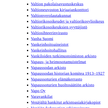
Valtion pakolaisavustuskeskus
Valtioneuvoston kirjaajankonttori
Valtionverolautakunnat
Valtiorikosoikeudet ja valtiorikosylioikeus
Valtiorikosoikeuksien syyttäjistö
Valtiosihteerinvirasto
Vanha Suomi
Vankeinhoitoaineistot
Vankeinhoitohallitus
Vankiloiden tutkimustoimiston arkisto
Vapaus- ja heimosotamuistelmat
Vapaussodan arkisto
Vapaussodan historian komitea 1913–1927
Vapaussoturien elämäkerrasto
Vapaussoturien huoltosäätiön arkisto
Vapo Oy
Varavankilat
Venäjältä hankitut arkistoasiakirjakopiot