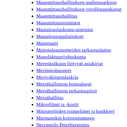
Maanmittaushallituksen uudistusarkisto
Maanmittaushallituksen verollepanokartat
Maanmittaushallitus
Maanmittaustoimistot
Maatalouslaskenta-aineistot
Maatalousoppilaitokset
Maistraatit
Maitotaloustuotteiden tarkastuslaitos
Manufaktuurijohtokunta
Merenkulkuun liittyvät asiakirjat
Merimieshuoneet
Merivahingonlaskija
Metsähallinnon hoitoalueet
Metsähallinnon tarkastuspiirit
Metsähallitus
Mikrofilmit ja -kortit
Ministeriöiden toimielimet ja hankkeet
Murmanskin kotiseutumuseo
Necropolis Peterburgensis