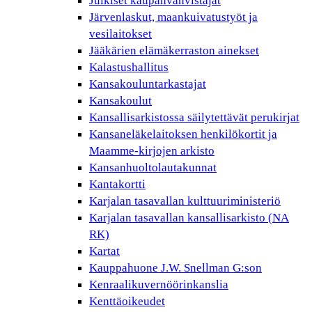
Julkiset kaupanvahvistajat
Järvenlaskut, maankuivatustyöt ja
vesilaitokset
Jääkärien elämäkerraston ainekset
Kalastushallitus
Kansakouluntarkastajat
Kansakoulut
Kansallisarkistossa säilytettävät perukirjat
Kansaneläkelaitoksen henkilökortit ja
Maamme-kirjojen arkisto
Kansanhuoltolautakunnat
Kantakortti
Karjalan tasavallan kulttuuriministeriö
Karjalan tasavallan kansallisarkisto (NA
RK)
Kartat
Kauppahuone J.W. Snellman G:son
Kenraalikuvernöörinkanslia
Kenttäoikeudet