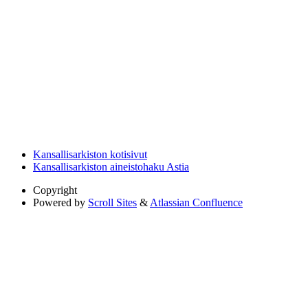
Kansallisarkiston kotisivut
Kansallisarkiston aineistohaku Astia
Copyright
Powered by
Scroll Sites
&
Atlassian Confluence