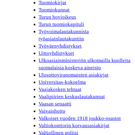
Tuomiokirjat
Tuomiokunnat
Turun hovioikeus
Turun tuomiokapituli
Työvoimalautakunnista
työasiainlautakuntiin
Työväenyhdistykset
Uittoyhdistykset
Ulkoasiainministeriön ulkomailla kuolleita
suomalaisia koskeva aineisto
Ulosottoviranomaisten asiakirjat
Universitas-kokoelma
Vaajakosken tehtaat
Vaalipiirien keskuslautakunnat
Vaasan senaatti
Vaivaishoito
Valkoiset vuoden 1918 joukko-osastot
Valtiokonttorin korvausasiakirjat
Valtiollinen poliisi