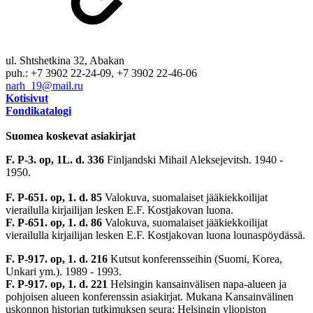
ul. Shtshetkina 32, Abakan
puh.: +7 3902 22‑24-09, +7 3902 22‑46-06
narh_19@mail.ru
Kotisivut
Fondikatalogi
Suomea koskevat asiakirjat
F. P-3. op, 1L. d. 336
Finljandski Mihail Aleksejevitsh. 1940 -
1950.
F. Р-651. op, 1. d. 85
Valokuva, suomalaiset jääkiekkoilijat
vierailulla kirjailijan lesken E.F. Kostjakovan luona.
F. Р-651. op, 1. d. 86
Valokuva, suomalaiset jääkiekkoilijat
vierailulla kirjailijan lesken E.F. Kostjakovan luona lounaspöydässä.
F. P-917. op, 1. d. 216
Kutsut konferensseihin (Suomi, Korea,
Unkari ym.). 1989 - 1993.
F. P-917. op, 1. d. 221
Helsingin kansainvälisen napa-alueen ja
pohjoisen alueen konferenssin asiakirjat. Mukana Kansainvälinen
uskonnon historian tutkimuksen seura: Helsingin yliopiston