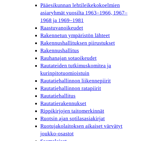
Pääesikunnan lehtileikekokoelmien
asiaryhmät vuosilta 1963–1966, 1967–
1968 ja 1969–1981
Raastuvanoikeudet
Rakennetun ympäristön lähteet
Rakennushallituksen piirustukset
Rakennushallitus
Rauhanajan sotaoikeudet
Rautateiden tutkimuskomitea ja
kurinpitotuomioistuin
Rautatiehallinnon liikennepiirit
Rautatiehallinnon ratapiirit
Rautatiehallitus
Rautatierakennukset
Rippikirjojen taitomerkinnät
Ruotsin ajan sotilasasiakirjat
Ruotujakolaitoksen aikaiset värvätyt
joukko-osastot