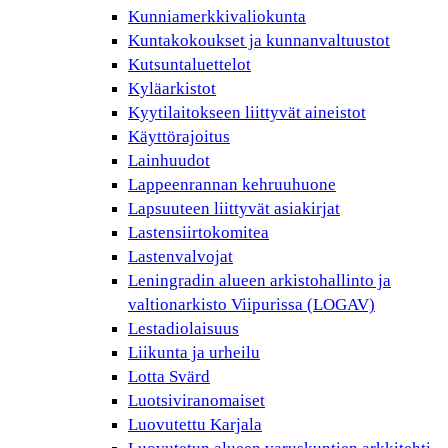
Kunniamerkkivaliokunta
Kuntakokoukset ja kunnanvaltuustot
Kutsuntaluettelot
Kyläarkistot
Kyytilaitokseen liittyvät aineistot
Käyttörajoitus
Lainhuudot
Lappeenrannan kehruuhuone
Lapsuuteen liittyvät asiakirjat
Lastensiirtokomitea
Lastenvalvojat
Leningradin alueen arkistohallinto ja
valtionarkisto Viipurissa (LOGAV)
Lestadiolaisuus
Liikunta ja urheilu
Lotta Svärd
Luotsiviranomaiset
Luovutettu Karjala