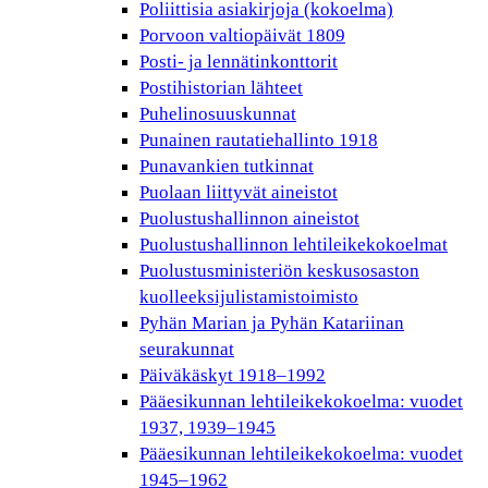
Poliittisia asiakirjoja (kokoelma)
Porvoon valtiopäivät 1809
Posti- ja lennätinkonttorit
Postihistorian lähteet
Puhelinosuuskunnat
Punainen rautatiehallinto 1918
Punavankien tutkinnat
Puolaan liittyvät aineistot
Puolustushallinnon aineistot
Puolustushallinnon lehtileikekokoelmat
Puolustusministeriön keskusosaston
kuolleeksijulistamistoimisto
Pyhän Marian ja Pyhän Katariinan
seurakunnat
Päiväkäskyt 1918–1992
Pääesikunnan lehtileikekokoelma: vuodet
1937, 1939–1945
Pääesikunnan lehtileikekokoelma: vuodet
1945–1962