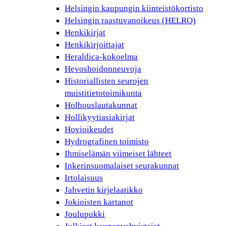
Helsingin kaupungin kiinteistökortisto
Helsingin raastuvanoikeus (HELRO)
Henkikirjat
Henkikirjoittajat
Heraldica-kokoelma
Hevoshoidonneuvoja
Historiallisten seurojen
muistitietotoimikunta
Holhouslautakunnat
Hollikyytiasiakirjat
Hovioikeudet
Hydrografinen toimisto
Ihmiselämän viimeiset lähteet
Inkerinsuomalaiset seurakunnat
Irtolaisuus
Jahvetin kirjelaatikko
Jokioisten kartanot
Joulupukki