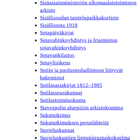
Sisäasiainministeriön ulkomaalaistoimiston
arkisto
Sisällissodan taistelupaikkakortisto
Sisällissota 1918
Sotapäiväkirjat
Sotavahinkoyhdistys ja Irtaimiston
sotavahinkoyhdistys
Sotavankilaitos
Sotaylioikeus
Sotiin ja puolustushallintoon liittyvät
hakemistot
Sotilasasiakirjat 1812–1905
Sotilasseurakunnat
Sotilastoimituskunta
Stavropolin aluepiirin arkistokomitea
Sukututkimus
Sukututkimuksen peruslähteitä
Suojeluskunnat
Suojeluskuntien lippupiirustuskokoelma