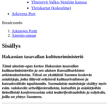
Yhteistyö Valko-Venäjän kanssa
Yleiskartat (kokoelma)
Arkivens Port
Breadcrumbs
Arkistojen Portti
Aineisto-oppaat
Sisällys
Hakassian tasavallan kulttuuriministeriö
Tämä aineisto-opas kertoo Hakassian tasavallan
kulttuuriministeriön ja sen alaisen Kansallisarkiston
arkistoaineistoista. Niissä on yksittäisiä Suomea koskevia
asiakirjoja, jotka liittyvät erityisesti kulttuurivaihtoon ja
kansainvälisiin tapahtumiin. Suomalaisia mainintoja sisältyy myös
esim. valokuviin urheilijavierailuista, kutsuihin ja asiakirjoihin
tieteellisistä konferensseista sekä teatterifestivaaleihin ja esityksiin,
joilla on yhteys Suomeen.