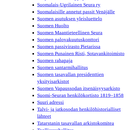
Suomalais-Ugrilainen Seura ry
Suomalaisille annetut passit Venäjälle
Suomen asutuksen yleisluettelo
Suomen Huolto
Suomen Maantieteellinen Seura
Suomen palovakuutuskonttori
Suomen passivirasto Pietarissa
Suomen Punainen Risti, Sotavankitoimisto
Suomen rahapaja
Suomen santarmihallitus
Suomen tasavallan presidenttien
yksityisarkistot
Suomen Vapaussodan itsenäisyysarkisto
Suomi-Seuran henkilökortisto 1819–1858
Suuri adressi
Talvi- ja jatkosodan henkilöhistorialliset
lähteet
Tatarstanin tasavallan arkistokomitea