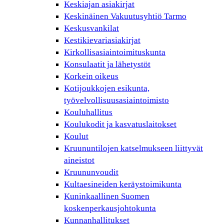
Keskiajan asiakirjat
Keskinäinen Vakuutusyhtiö Tarmo
Keskusvankilat
Kestikievariasiakirjat
Kirkollisasiaintoimituskunta
Konsulaatit ja lähetystöt
Korkein oikeus
Kotijoukkojen esikunta,
työvelvollisuusasiaintoimisto
Kouluhallitus
Koulukodit ja kasvatuslaitokset
Koulut
Kruununtilojen katselmukseen liittyvät
aineistot
Kruununvoudit
Kultaesineiden keräystoimikunta
Kuninkaallinen Suomen
koskenperkausjohtokunta
Kunnanhallitukset