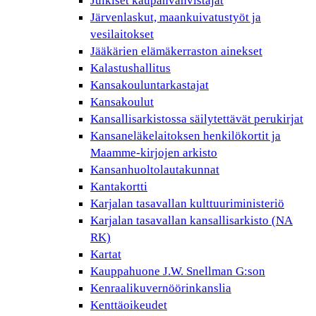
Julkiset kaupanvahvistajat
Järvenlaskut, maankuivatustyöt ja
vesilaitokset
Jääkärien elämäkerraston ainekset
Kalastushallitus
Kansakouluntarkastajat
Kansakoulut
Kansallisarkistossa säilytettävät perukirjat
Kansaneläkelaitoksen henkilökortit ja
Maamme-kirjojen arkisto
Kansanhuoltolautakunnat
Kantakortti
Karjalan tasavallan kulttuuriministeriö
Karjalan tasavallan kansallisarkisto (NA
RK)
Kartat
Kauppahuone J.W. Snellman G:son
Kenraalikuvernöörinkanslia
Kenttäoikeudet