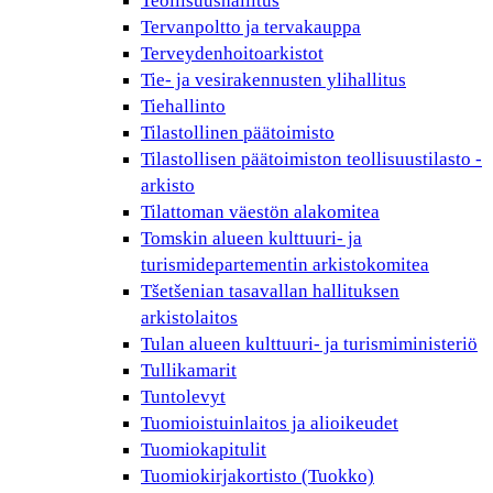
Teollisuushallitus
Tervanpoltto ja tervakauppa
Terveydenhoitoarkistot
Tie- ja vesirakennusten ylihallitus
Tiehallinto
Tilastollinen päätoimisto
Tilastollisen päätoimiston teollisuustilasto -
arkisto
Tilattoman väestön alakomitea
Tomskin alueen kulttuuri- ja
turismidepartementin arkistokomitea
Tšetšenian tasavallan hallituksen
arkistolaitos
Tulan alueen kulttuuri- ja turismiministeriö
Tullikamarit
Tuntolevyt
Tuomioistuinlaitos ja alioikeudet
Tuomiokapitulit
Tuomiokirjakortisto (Tuokko)