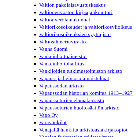
Valtion pakolaisavustuskeskus
Valtioneuvoston kirjaajankonttori
Valtionverolautakunnat
Valtiorikosoikeudet ja valtiorikosylioikeus
Valtiorikosoikeuksien syyttäjistö
Valtiosihteerinvirasto
Vanha Suomi
Vankeinhoitoaineistot
Vankeinhoitohallitus
Vankiloiden tutkimustoimiston arkisto
Vapaus- ja heimosotamuistelmat
Vapaussodan arkisto
Vapaussodan historian komitea 1913–1927
Vapaussoturien elämäkerrasto
Vapaussoturien huoltosäätiön arkisto
Vapo Oy
Varavankilat
Venäjältä hankitut arkistoasiakirjakopiot