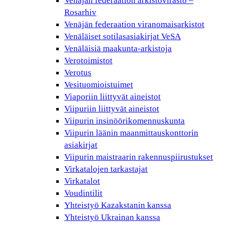
Venäjän federaation arkistovirasto –
Rosarhiv
Venäjän federaation viranomaisarkistot
Venäläiset sotilasasiakirjat VeSA
Venäläisiä maakunta-arkistoja
Verotoimistot
Verotus
Vesituomioistuimet
Viaporiin liittyvät aineistot
Viipuriin liittyvät aineistot
Viipurin insinöörikomennuskunta
Viipurin läänin maanmittauskonttorin
asiakirjat
Viipurin maistraarin rakennuspiirustukset
Virkatalojen tarkastajat
Virkatalot
Voudintilit
Yhteistyö Kazakstanin kanssa
Yhteistyö Ukrainan kanssa