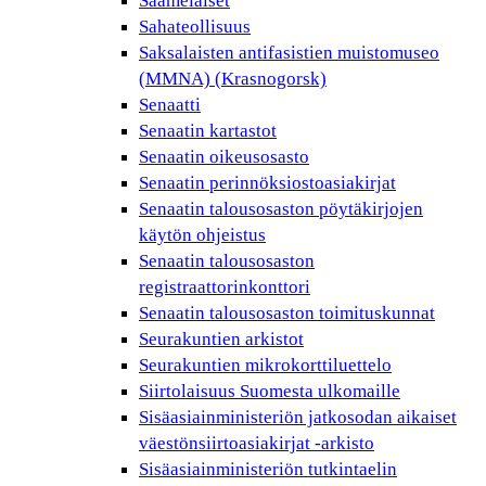
Saamelaiset
Sahateollisuus
Saksalaisten antifasistien muistomuseo
(MMNA) (Krasnogorsk)
Senaatti
Senaatin kartastot
Senaatin oikeusosasto
Senaatin perinnöksiostoasiakirjat
Senaatin talousosaston pöytäkirjojen
käytön ohjeistus
Senaatin talousosaston
registraattorinkonttori
Senaatin talousosaston toimituskunnat
Seurakuntien arkistot
Seurakuntien mikrokorttiluettelo
Siirtolaisuus Suomesta ulkomaille
Sisäasiainministeriön jatkosodan aikaiset
väestönsiirtoasiakirjat -arkisto
Sisäasiainministeriön tutkintaelin