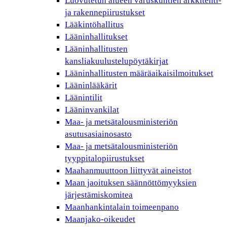
Luovutetun alueen varuskuntien arkkitehti-
ja rakennepiirustukset
Lääkintöhallitus
Lääninhallitukset
Lääninhallitusten
kansliakuulustelupöytäkirjat
Lääninhallitusten määräaikaisilmoitukset
Lääninlääkärit
Läänintilit
Lääninvankilat
Maa- ja metsätalousministeriön
asutusasiainosasto
Maa- ja metsätalousministeriön
tyyppitalopiirustukset
Maahanmuuttoon liittyvät aineistot
Maan jaoituksen säännöttömyyksien
järjestämiskomitea
Maanhankintalain toimeenpano
Maanjako-oikeudet