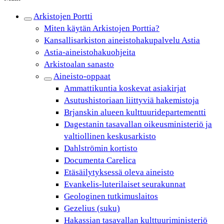
Arkistojen Portti
Miten käytän Arkistojen Porttia?
Kansallisarkiston aineistohakupalvelu Astia
Astia-aineistohakuohjeita
Arkistoalan sanasto
Aineisto-oppaat
Ammattikuntia koskevat asiakirjat
Asutushistoriaan liittyviä hakemistoja
Brjanskin alueen kulttuuridepartementti
Dagestanin tasavallan oikeusministeriö ja
valtiollinen keskusarkisto
Dahlströmin kortisto
Documenta Carelica
Etäsäilytyksessä oleva aineisto
Evankelis-luterilaiset seurakunnat
Geologinen tutkimuslaitos
Gezelius (suku)
Hakassian tasavallan kulttuuriministeriö