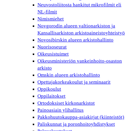
Neuvostoliitosta hankitut mikrofilmit eli
NL-filmit
Nimismiehet
Novgorodin alueen valtionarkiston ja
Kansallisarkiston arkistoaineistoyhteistyö
Novosibirskin alueen arkistohallinto
Nuorisoseurat
Oikeusistuimet
Oikeusministeriön vankeinhoito-osaston
arkisto
Omskin alueen arkistohallinto
Opettajakorkeakoulut ja seminaarit
Oppikoulut
Oppilaitokset
Ortodoksiset kirkonarkistot
Painoasiain ylihallitus
Pakkohuutokauppa-asiakirjat (kiinteistöt)
Paliskunnat ja poronhoitoyhdistykset