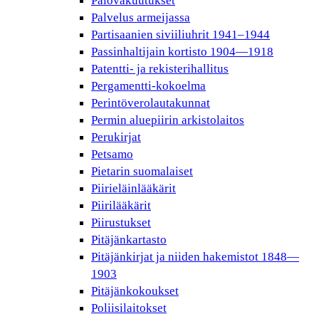
Palovakuutukset
Palvelus armeijassa
Partisaanien siviiliuhrit 1941–1944
Passinhaltijain kortisto 1904—1918
Patentti- ja rekisterihallitus
Pergamentti-kokoelma
Perintöverolautakunnat
Permin aluepiirin arkistolaitos
Perukirjat
Petsamo
Pietarin suomalaiset
Piirieläinlääkärit
Piirilääkärit
Piirustukset
Pitäjänkartasto
Pitäjänkirjat ja niiden hakemistot 1848—
1903
Pitäjänkokoukset
Poliisilaitokset