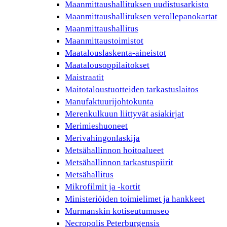
Maanmittaushallituksen uudistusarkisto
Maanmittaushallituksen verollepanokartat
Maanmittaushallitus
Maanmittaustoimistot
Maatalouslaskenta-aineistot
Maatalousoppilaitokset
Maistraatit
Maitotaloustuotteiden tarkastuslaitos
Manufaktuurijohtokunta
Merenkulkuun liittyvät asiakirjat
Merimieshuoneet
Merivahingonlaskija
Metsähallinnon hoitoalueet
Metsähallinnon tarkastuspiirit
Metsähallitus
Mikrofilmit ja -kortit
Ministeriöiden toimielimet ja hankkeet
Murmanskin kotiseutumuseo
Necropolis Peterburgensis