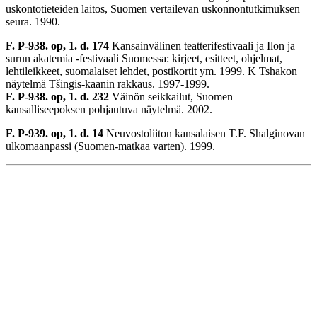
uskontotieteiden laitos, Suomen vertailevan uskonnontutkimuksen
seura. 1990.
F. P-938. op, 1. d. 174
Kansainvälinen teatterifestivaali ja Ilon ja
surun akatemia -festivaali Suomessa: kirjeet, esitteet, ohjelmat,
lehtileikkeet, suomalaiset lehdet, postikortit ym. 1999. K Tshakon
näytelmä Tšingis-kaanin rakkaus. 1997-1999.
F. P-938. op, 1. d. 232
Väinön seikkailut, Suomen
kansalliseepoksen pohjautuva näytelmä. 2002.
F. P-939. op, 1. d. 14
Neuvostoliiton kansalaisen T.F. Shalginovan
ulkomaanpassi (Suomen-matkaa varten). 1999.