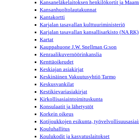
Kansaneläkelaitoksen henkilökortit ja Maam
Kansanhuoltolautakunnat
Kantakortti
Karjalan tasavallan kulttuuriministeriö
Karjalan tasavallan kansallisarkisto (NA RK)
Kartat
Kauppahuone J.W. Snellman G:son
Kenraalikuvernöörinkanslia
Kenttäoikeudet
Keskiajan asiakirjat
Keskinäinen Vakuutusyhtiö Tarmo
Keskusvankilat
Kestikievariasiakirjat
Kirkollisasiaintoimituskunta
Konsulaatit ja lähetystöt
Korkein oikeus
Kotijoukkojen esikunta, työvelvollisuusasiai
Kouluhallitus
Koulukodit ja kasvatuslaitokset