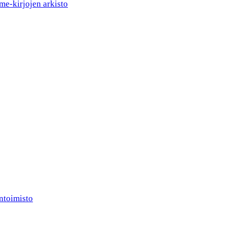
me-kirjojen arkisto
ntoimisto