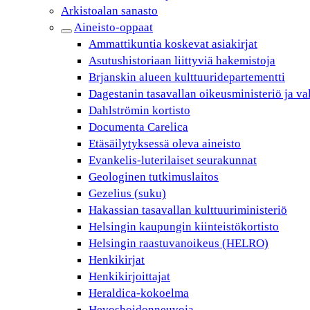
Arkistoalan sanasto
Aineisto-oppaat
Ammattikuntia koskevat asiakirjat
Asutushistoriaan liittyviä hakemistoja
Brjanskin alueen kulttuuridepartementti
Dagestanin tasavallan oikeusministeriö ja va
Dahlströmin kortisto
Documenta Carelica
Etäsäilytyksessä oleva aineisto
Evankelis-luterilaiset seurakunnat
Geologinen tutkimuslaitos
Gezelius (suku)
Hakassian tasavallan kulttuuriministeriö
Helsingin kaupungin kiinteistökortisto
Helsingin raastuvanoikeus (HELRO)
Henkikirjat
Henkikirjoittajat
Heraldica-kokoelma
Hevoshoidonneuvoja