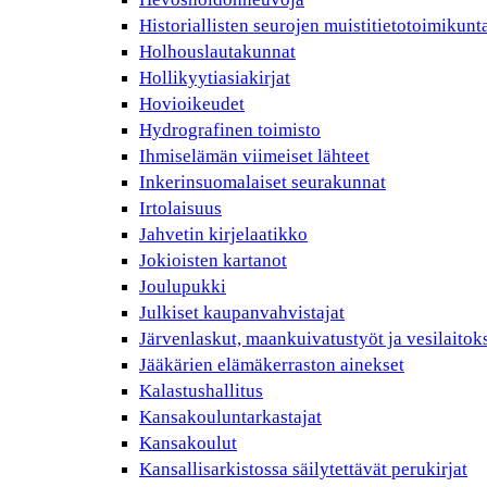
Historiallisten seurojen muistitietotoimikunt
Holhouslautakunnat
Hollikyytiasiakirjat
Hovioikeudet
Hydrografinen toimisto
Ihmiselämän viimeiset lähteet
Inkerinsuomalaiset seurakunnat
Irtolaisuus
Jahvetin kirjelaatikko
Jokioisten kartanot
Joulupukki
Julkiset kaupanvahvistajat
Järvenlaskut, maankuivatustyöt ja vesilaitok
Jääkärien elämäkerraston ainekset
Kalastushallitus
Kansakouluntarkastajat
Kansakoulut
Kansallisarkistossa säilytettävät perukirjat