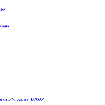
stot
kunta
narkisto Viipurissa (LOGAV)