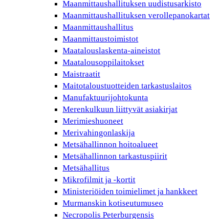
Maanmittaushallituksen uudistusarkisto
Maanmittaushallituksen verollepanokartat
Maanmittaushallitus
Maanmittaustoimistot
Maatalouslaskenta-aineistot
Maatalousoppilaitokset
Maistraatit
Maitotaloustuotteiden tarkastuslaitos
Manufaktuurijohtokunta
Merenkulkuun liittyvät asiakirjat
Merimieshuoneet
Merivahingonlaskija
Metsähallinnon hoitoalueet
Metsähallinnon tarkastuspiirit
Metsähallitus
Mikrofilmit ja -kortit
Ministeriöiden toimielimet ja hankkeet
Murmanskin kotiseutumuseo
Necropolis Peterburgensis