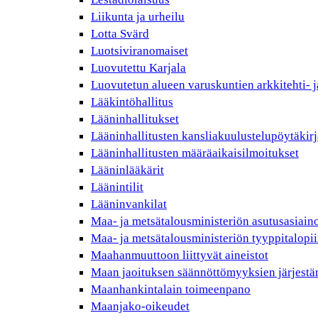
Liikunta ja urheilu
Lotta Svärd
Luotsiviranomaiset
Luovutettu Karjala
Luovutetun alueen varuskuntien arkkitehti- j
Lääkintöhallitus
Lääninhallitukset
Lääninhallitusten kansliakuulustelupöytäkirj
Lääninhallitusten määräaikaisilmoitukset
Lääninlääkärit
Läänintilit
Lääninvankilat
Maa- ja metsätalousministeriön asutusasiain
Maa- ja metsätalousministeriön tyyppitalopii
Maahanmuuttoon liittyvät aineistot
Maan jaoituksen säännöttömyyksien järjest
Maanhankintalain toimeenpano
Maanjako-oikeudet