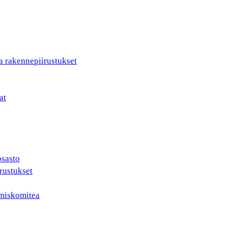
a rakennepiirustukset
at
osasto
rustukset
ämiskomitea