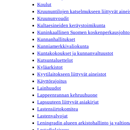
Koulut
Kruununtilojen katselmukseen liittyvät ainei
Kruununvoudit
Kultaesineiden keräystoimikunta
Kuninkaallinen Suomen koskenperkausjohto
Kunnanhallitukset
Kunniamerkkivaliokunta
Kuntakokoukset ja kunnanvaltuustot
Kutsuntaluettelot
Kyläarkistot
Kyytilaitokseen liittyvät aineistot
Käyttörajoitus
Lainhuudot
Lappeenrannan kehruuhuone
Lapsuuteen liittyvät asiakirjat
Lastensiirtokomitea
Lastenvalvojat
Leningradin alueen arkistohallinto ja valtio
Lestadiolaisuus