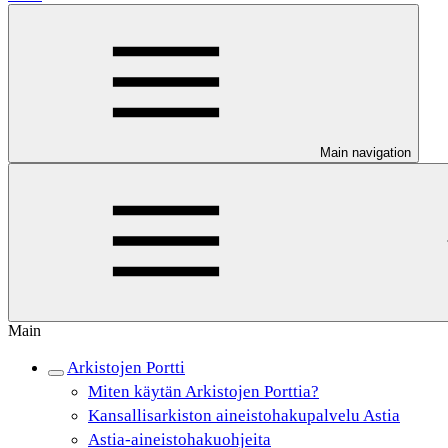
Main navigation
Main
Arkistojen Portti
Miten käytän Arkistojen Porttia?
Kansallisarkiston aineistohakupalvelu Astia
Astia-aineistohakuohjeita