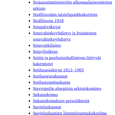
Sisäasiainministeriön ulkomaalaistoimiston
arkisto
Sisällissodan taistelupaikkakortisto
Sisällissota 1918
Sotapäiväkirjat
Sotavahinkoyhdistys ja Irtaimiston
sotavahinkoyhdistys
Sotavankilaitos
Sotaylioikeus
Sotiin ja puolustushallintoon liittyvät
hakemistot
Sotilasasiakirjat 1812–1905
Sotilasseurakunnat
Sotilastoimituskunta
Stavropolin aluepiirin arkistokomitea
Sukututkimus
Sukututkimuksen peruslähteitä
Suojeluskunnat
Suojeluskuntien lippupiirustuskokoelma