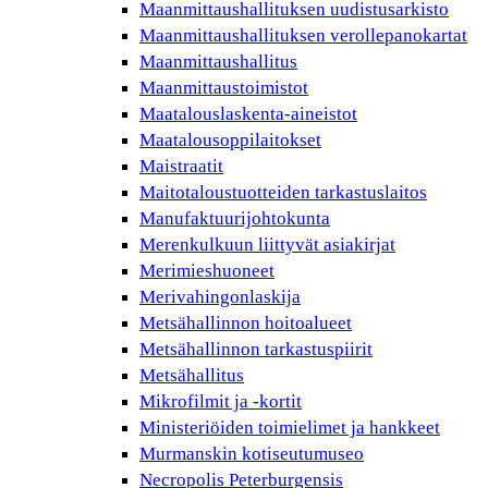
Maanmittaushallituksen uudistusarkisto
Maanmittaushallituksen verollepanokartat
Maanmittaushallitus
Maanmittaustoimistot
Maatalouslaskenta-aineistot
Maatalousoppilaitokset
Maistraatit
Maitotaloustuotteiden tarkastuslaitos
Manufaktuurijohtokunta
Merenkulkuun liittyvät asiakirjat
Merimieshuoneet
Merivahingonlaskija
Metsähallinnon hoitoalueet
Metsähallinnon tarkastuspiirit
Metsähallitus
Mikrofilmit ja -kortit
Ministeriöiden toimielimet ja hankkeet
Murmanskin kotiseutumuseo
Necropolis Peterburgensis