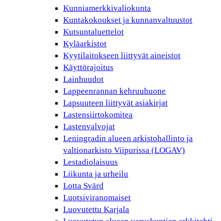
Kunniamerkkivaliokunta
Kuntakokoukset ja kunnanvaltuustot
Kutsuntaluettelot
Kyläarkistot
Kyytilaitokseen liittyvät aineistot
Käyttörajoitus
Lainhuudot
Lappeenrannan kehruuhuone
Lapsuuteen liittyvät asiakirjat
Lastensiirtokomitea
Lastenvalvojat
Leningradin alueen arkistohallinto ja
valtionarkisto Viipurissa (LOGAV)
Lestadiolaisuus
Liikunta ja urheilu
Lotta Svärd
Luotsiviranomaiset
Luovutettu Karjala