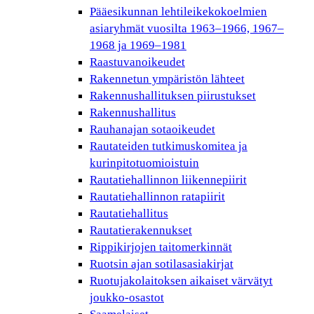
Pääesikunnan lehtileikekokoelmien
asiaryhmät vuosilta 1963–1966, 1967–
1968 ja 1969–1981
Raastuvanoikeudet
Rakennetun ympäristön lähteet
Rakennushallituksen piirustukset
Rakennushallitus
Rauhanajan sotaoikeudet
Rautateiden tutkimuskomitea ja
kurinpitotuomioistuin
Rautatiehallinnon liikennepiirit
Rautatiehallinnon ratapiirit
Rautatiehallitus
Rautatierakennukset
Rippikirjojen taitomerkinnät
Ruotsin ajan sotilasasiakirjat
Ruotujakolaitoksen aikaiset värvätyt
joukko-osastot