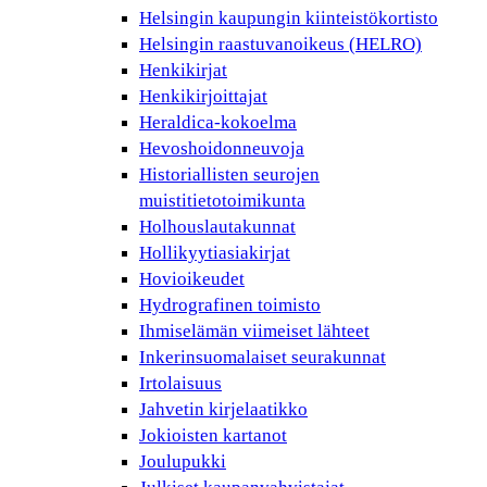
Helsingin kaupungin kiinteistökortisto
Helsingin raastuvanoikeus (HELRO)
Henkikirjat
Henkikirjoittajat
Heraldica-kokoelma
Hevoshoidonneuvoja
Historiallisten seurojen
muistitietotoimikunta
Holhouslautakunnat
Hollikyytiasiakirjat
Hovioikeudet
Hydrografinen toimisto
Ihmiselämän viimeiset lähteet
Inkerinsuomalaiset seurakunnat
Irtolaisuus
Jahvetin kirjelaatikko
Jokioisten kartanot
Joulupukki