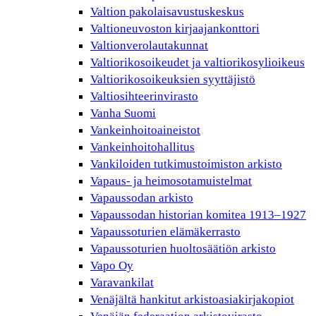
Valtion pakolaisavustuskeskus
Valtioneuvoston kirjaajankonttori
Valtionverolautakunnat
Valtiorikosoikeudet ja valtiorikosylioikeus
Valtiorikosoikeuksien syyttäjistö
Valtiosihteerinvirasto
Vanha Suomi
Vankeinhoitoaineistot
Vankeinhoitohallitus
Vankiloiden tutkimustoimiston arkisto
Vapaus- ja heimosotamuistelmat
Vapaussodan arkisto
Vapaussodan historian komitea 1913–1927
Vapaussoturien elämäkerrasto
Vapaussoturien huoltosäätiön arkisto
Vapo Oy
Varavankilat
Venäjältä hankitut arkistoasiakirjakopiot