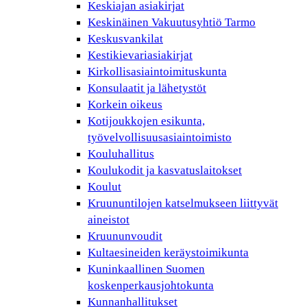
Keskiajan asiakirjat
Keskinäinen Vakuutusyhtiö Tarmo
Keskusvankilat
Kestikievariasiakirjat
Kirkollisasiaintoimituskunta
Konsulaatit ja lähetystöt
Korkein oikeus
Kotijoukkojen esikunta,
työvelvollisuusasiaintoimisto
Kouluhallitus
Koulukodit ja kasvatuslaitokset
Koulut
Kruununtilojen katselmukseen liittyvät
aineistot
Kruununvoudit
Kultaesineiden keräystoimikunta
Kuninkaallinen Suomen
koskenperkausjohtokunta
Kunnanhallitukset