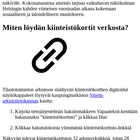
tutkiville. Kokonaisuutena aineisto tarjoaa vaikuttavan näkökulman
Helsingin kahden viimeisen vuosisadan aikana kokemaan
sosiaaliseen ja taloudelliseen muutokseen.
Miten löydän kiinteistökortit verkosta?
Tilastotoimiston arkistoon sisältyvän kiinteistökorttien digitoidut
näyttökappaleet löytyvät kaupunginarkiston
Sinetti-
arkistotietokannan
kautta:
Kirjoita tietojärjestelmän hakulomakkeen Vapaateksti-kenttään
hakusanaksi ”kiinteistökortisto” ja klikkaa
Hae
Klikkaa hakutuloksista ylimmäistä kiinteistökortisto-linkkiä
Näkyviin tulevat kiinteistökortiston 32 arkistoyksikköä, joista 28