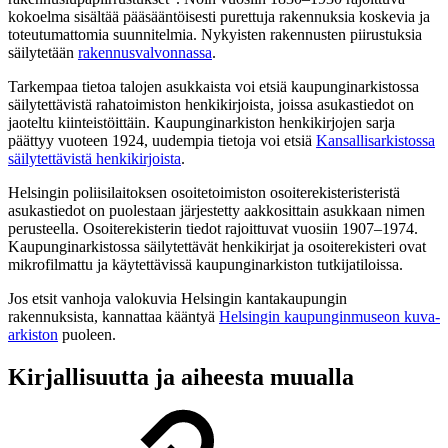
kokoelma sisältää pääsääntöisesti purettuja rakennuksia koskevia ja
toteutumattomia suunnitelmia. Nykyisten rakennusten piirustuksia
säilytetään
rakennusvalvonnassa
.
Tarkempaa tietoa talojen asukkaista voi etsiä kaupunginarkistossa
säilytettävistä rahatoimiston henkikirjoista, joissa asukastiedot on
jaoteltu kiinteistöittäin. Kaupunginarkiston henkikirjojen sarja
päättyy vuoteen 1924, uudempia tietoja voi etsiä
Kansallisarkistossa
säilytettävistä henkikirjoista
.
Helsingin poliisilaitoksen osoitetoimiston osoiterekisteristeristä
asukastiedot on puolestaan järjestetty aakkosittain asukkaan nimen
perusteella. Osoiterekisterin tiedot rajoittuvat vuosiin 1907–1974.
Kaupunginarkistossa säilytettävät henkikirjat ja osoiterekisteri ovat
mikrofilmattu ja käytettävissä kaupunginarkiston tutkijatiloissa.
Jos etsit vanhoja valokuvia Helsingin kantakaupungin
rakennuksista, kannattaa kääntyä
Helsingin kaupunginmuseon kuva-
arkiston
puoleen.
Kirjallisuutta ja aiheesta muualla