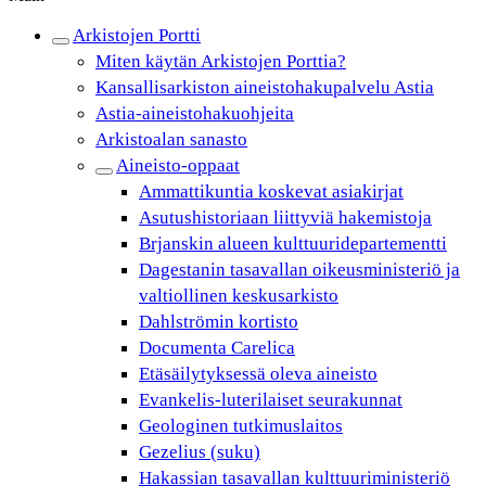
Arkistojen Portti
Miten käytän Arkistojen Porttia?
Kansallisarkiston aineistohakupalvelu Astia
Astia-aineistohakuohjeita
Arkistoalan sanasto
Aineisto-oppaat
Ammattikuntia koskevat asiakirjat
Asutushistoriaan liittyviä hakemistoja
Brjanskin alueen kulttuuridepartementti
Dagestanin tasavallan oikeusministeriö ja
valtiollinen keskusarkisto
Dahlströmin kortisto
Documenta Carelica
Etäsäilytyksessä oleva aineisto
Evankelis-luterilaiset seurakunnat
Geologinen tutkimuslaitos
Gezelius (suku)
Hakassian tasavallan kulttuuriministeriö