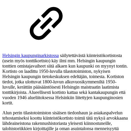
Helsingin kaupunginarkistossa
säilytettävästä kiinteistökortistosta
(usein myös tonttikortisto) käy ilmi mm. Helsingin kaupungin
tonttien omistajavaiheet siitä alkaen kun kaupunki on myynyt tontin.
Kortisto on laadittu 1950-luvulla tilastotoimiston, nykyisen
Helsingin kaupungin tietokeskuksen edeltäjän, toimesta. Kortiston
tiedot, jotka ulottuvat 1800-luvun alkuvuosikymmeniltä 1950-
luvulle, kerättiin pääsääntöisesti Helsingin maistraatin laatimista
tonttikirjoista. Alueellisesti kortisto kattaa sekä kantakaupungin että
vuoden 1946 alueliitoksessa Helsinkiin liitettyjen kaupunginosien
kortit.
Alun perin tilastotoimiston sisäisen tiedonhaun ja asiakaspalvelun
tehostamiseksi koottu kiinteistökortisto toimii tätä nykyä arvokkaana
lähdeaineistona rakennushistoriasta yleisesti kiinnostuneille,
talohistoriikkien kirjoittajille ja oman asuintalonsa menneisyyttä