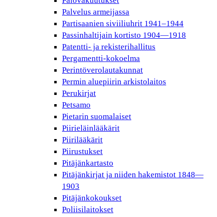
Palovakuutukset
Palvelus armeijassa
Partisaanien siviiliuhrit 1941–1944
Passinhaltijain kortisto 1904—1918
Patentti- ja rekisterihallitus
Pergamentti-kokoelma
Perintöverolautakunnat
Permin aluepiirin arkistolaitos
Perukirjat
Petsamo
Pietarin suomalaiset
Piirieläinlääkärit
Piirilääkärit
Piirustukset
Pitäjänkartasto
Pitäjänkirjat ja niiden hakemistot 1848—
1903
Pitäjänkokoukset
Poliisilaitokset