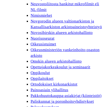
Neuvostoliitosta hankitut mikrofilmit eli
NL-filmit
Nimismiehet
Novgorodin alueen valtionarkiston ja
Kansallisarkiston arkistoaineistoyhteistyö
Novosibirskin alueen arkistohallinto
Nuorisoseurat
Oikeusistuimet
Oikeusministeriön vankeinhoito-osaston
arkisto
Omskin alueen arkistohallinto
Opettajakorkeakoulut ja seminaarit
Oppikoulut
Oppilaitokset
Ortodoksiset kirkonarkistot
Painoasiain ylihallitus
Pakkohuutokauppa-asiakirjat (kiinteistöt)
Paliskunnat ja poronhoitoyhdistykset