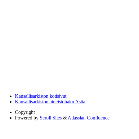
Kansallisarkiston kotisivut
Kansallisarkiston aineistohaku Astia
Copyright
Powered by
Scroll Sites
&
Atlassian Confluence