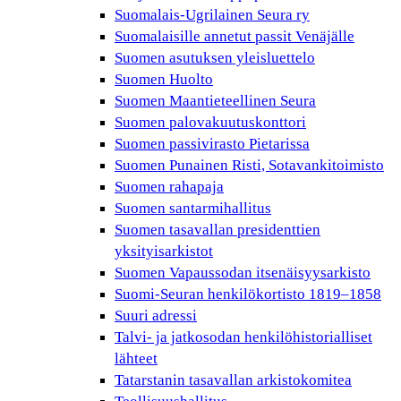
Suomalais-Ugrilainen Seura ry
Suomalaisille annetut passit Venäjälle
Suomen asutuksen yleisluettelo
Suomen Huolto
Suomen Maantieteellinen Seura
Suomen palovakuutuskonttori
Suomen passivirasto Pietarissa
Suomen Punainen Risti, Sotavankitoimisto
Suomen rahapaja
Suomen santarmihallitus
Suomen tasavallan presidenttien
yksityisarkistot
Suomen Vapaussodan itsenäisyysarkisto
Suomi-Seuran henkilökortisto 1819–1858
Suuri adressi
Talvi- ja jatkosodan henkilöhistorialliset
lähteet
Tatarstanin tasavallan arkistokomitea