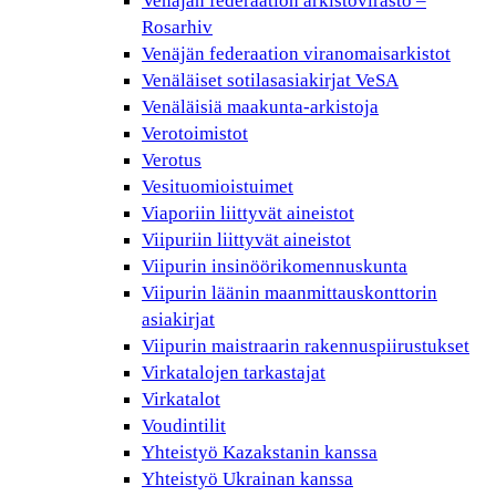
Venäjän federaation arkistovirasto –
Rosarhiv
Venäjän federaation viranomaisarkistot
Venäläiset sotilasasiakirjat VeSA
Venäläisiä maakunta-arkistoja
Verotoimistot
Verotus
Vesituomioistuimet
Viaporiin liittyvät aineistot
Viipuriin liittyvät aineistot
Viipurin insinöörikomennuskunta
Viipurin läänin maanmittauskonttorin
asiakirjat
Viipurin maistraarin rakennuspiirustukset
Virkatalojen tarkastajat
Virkatalot
Voudintilit
Yhteistyö Kazakstanin kanssa
Yhteistyö Ukrainan kanssa