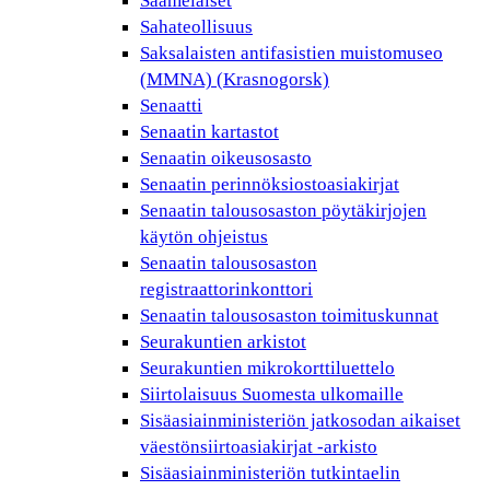
Saamelaiset
Sahateollisuus
Saksalaisten antifasistien muistomuseo
(MMNA) (Krasnogorsk)
Senaatti
Senaatin kartastot
Senaatin oikeusosasto
Senaatin perinnöksiostoasiakirjat
Senaatin talousosaston pöytäkirjojen
käytön ohjeistus
Senaatin talousosaston
registraattorinkonttori
Senaatin talousosaston toimituskunnat
Seurakuntien arkistot
Seurakuntien mikrokorttiluettelo
Siirtolaisuus Suomesta ulkomaille
Sisäasiainministeriön jatkosodan aikaiset
väestönsiirtoasiakirjat -arkisto
Sisäasiainministeriön tutkintaelin