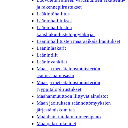
Luovutetun alueen varuskuntien arkkitehti-
ja rakennepiirustukset
Lääkintöhallitus
Lääninhallitukset
Lääninhallitusten
kansliakuulustelupöytäkirjat
Lääninhallitusten määräaikaisilmoitukset
Lääninlääkärit
Läänintilit
Lääninvankilat
Maa- ja metsätalousministeriön
asutusasiainosasto
Maa- ja metsätalousministeriön
tyyppitalopiirustukset
Maahanmuuttoon liittyvät aineistot
Maan jaoituksen säännöttömyyksien
järjestämiskomitea
Maanhankintalain toimeenpano
Maanjako-oikeudet