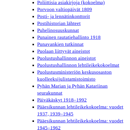
Poliittisia asiakirjoja (kokoelma)
Porvoon valtiopäivät 1809
Posti- ja lennätinkonttorit
Postihistorian lähteet
Puhelinosuuskunnat
Punainen rautatiehallinto 1918
Punavankien tutkinnat
Puolaan liittyvät aineistot
Puolustushallinnon aineistot
Puolustushallinnon lehtileikekokoelmat
Puolustusministeriön keskusosaston
kuolleeksijulistamistoimisto
Pyhän Marian ja Pyhän Katariinan
seurakunnat
Päiväkäskyt 1918–1992
Pääesikunnan lehtileikekokoelma: vuodet
1937, 1939–1945
Pääesikunnan lehtileikekokoelma: vuodet
1945–1962