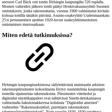
asessori Carl Bäck osti tontin Helsingin kaupungilta 526 ruplalla.
Monien vaiheiden jälkeen tontti päätyi Henkivakuutusyhtiö Suomen
omistukseen, jonka rakennuttama, vuonna 1900 valmistunut kivitalo
kohoaa tontilla tänäkin päivänä. Asunto-osakeyhtiö Uudenmaankatu
25:n perustaminen ajoittuu 1920-luvun osakeyhtiömuotoisen
omistamisen murrosaikaan.
Miten edetä tutkimuksissa?
Helsingin kaupunginarkistossa säilytettävästä maistraatin arkiston
rakennuspiirustusten kokoelmasta löytyy suunnitelmia kaupungin
tonteilla sijainneista rakennuksista. Piirustusten viitetiedot ja
digitoidut näyttökappaleet ovat nähtävissä Sinetti-tietokannassa
valitsemalla hakulomakkeessa kohdasta "Digitoidut aineistot"
vaihtoehto "Rakennuskonttori, purettujen rakennuksien
rakennuslupapiirrustukset". Noin vuosiin 1830–1930 rajoittuva