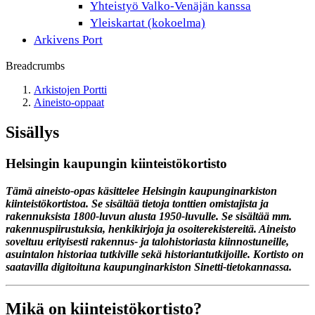
Yhteistyö Valko-Venäjän kanssa
Yleiskartat (kokoelma)
Arkivens Port
Breadcrumbs
Arkistojen Portti
Aineisto-oppaat
Sisällys
Helsingin kaupungin kiinteistökortisto
Tämä aineisto-opas käsittelee Helsingin kaupunginarkiston
kiinteistökortistoa. Se sisältää tietoja tonttien omistajista ja
rakennuksista 1800-luvun alusta 1950-luvulle. Se sisältää mm.
rakennuspiirustuksia, henkikirjoja ja osoiterekistereitä. Aineisto
soveltuu erityisesti rakennus- ja talohistoriasta kiinnostuneille,
asuintalon historiaa tutkiville sekä historiantutkijoille. Kortisto on
saatavilla digitoituna kaupunginarkiston Sinetti-tietokannassa.
Mikä on kiinteistökortisto?