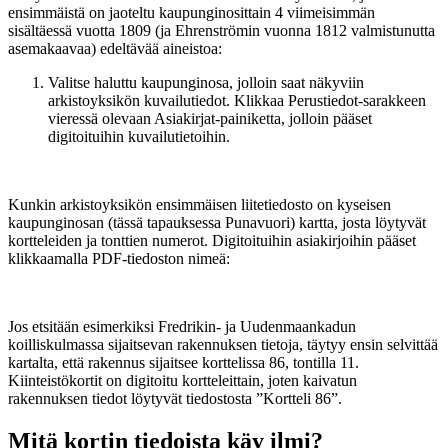
ensimmäistä on jaoteltu kaupunginosittain 4 viimeisimmän
sisältäessä vuotta 1809 (ja Ehrenströmin vuonna 1812 valmistunutta
asemakaavaa) edeltävää aineistoa:
Valitse haluttu kaupunginosa, jolloin saat näkyviin
arkistoyksikön kuvailutiedot. Klikkaa Perustiedot-sarakkeen
vieressä olevaan Asiakirjat-painiketta, jolloin pääset
digitoituihin kuvailutietoihin.
Kunkin arkistoyksikön ensimmäisen liitetiedosto on kyseisen
kaupunginosan (tässä tapauksessa Punavuori) kartta, josta löytyvät
kortteleiden ja tonttien numerot. Digitoituihin asiakirjoihin pääset
klikkaamalla PDF-tiedoston nimeä:
Jos etsitään esimerkiksi Fredrikin- ja Uudenmaankadun
koilliskulmassa sijaitsevan rakennuksen tietoja, täytyy ensin selvittää
kartalta, että rakennus sijaitsee korttelissa 86, tontilla 11.
Kiinteistökortit on digitoitu kortteleittain, joten kaivatun
rakennuksen tiedot löytyvät tiedostosta ”Kortteli 86”.
Mitä kortin tiedoista käy ilmi?