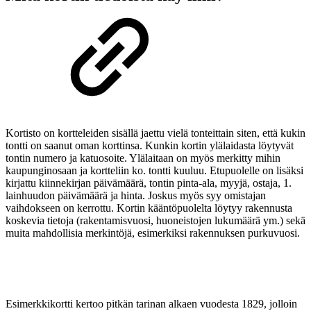
Kortisto on kortteleiden sisällä jaettu vielä tonteittain siten, että kukin
tontti on saanut oman korttinsa. Kunkin kortin ylälaidasta löytyvät
tontin numero ja katuosoite. Ylälaitaan on myös merkitty mihin
kaupunginosaan ja kortteliin ko. tontti kuuluu. Etupuolelle on lisäksi
kirjattu kiinnekirjan päivämäärä, tontin pinta-ala, myyjä, ostaja, 1.
lainhuudon päivämäärä ja hinta. Joskus myös syy omistajan
vaihdokseen on kerrottu. Kortin kääntöpuolelta löytyy rakennusta
koskevia tietoja (rakentamisvuosi, huoneistojen lukumäärä ym.) sekä
muita mahdollisia merkintöjä, esimerkiksi rakennuksen purkuvuosi.
Esimerkkikortti kertoo pitkän tarinan alkaen vuodesta 1829, jolloin