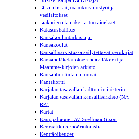
Julkiset kaupanvahvistajat
Järvenlaskut, maankuivatustyöt ja
vesilaitokset
Jääkärien elämäkerraston ainekset
Kalastushallitus
Kansakouluntarkastajat
Kansakoulut
Kansallisarkistossa säilytettävät perukirjat
Kansaneläkelaitoksen henkilökortit ja
Maamme-kirjojen arkisto
Kansanhuoltolautakunnat
Kantakortti
Karjalan tasavallan kulttuuriministeriö
Karjalan tasavallan kansallisarkisto (NA
RK)
Kartat
Kauppahuone J.W. Snellman G:son
Kenraalikuvernöörinkanslia
Kenttäoikeudet