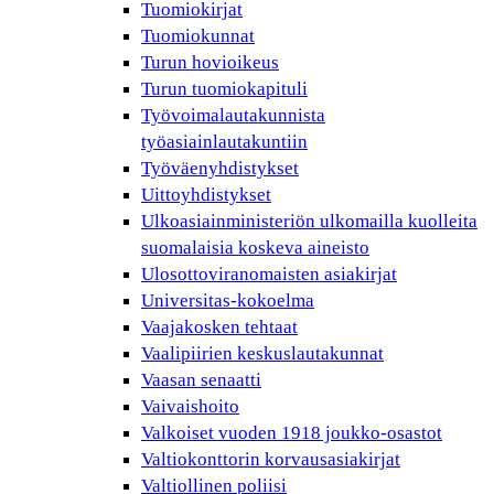
Tuomiokirjat
Tuomiokunnat
Turun hovioikeus
Turun tuomiokapituli
Työvoimalautakunnista
työasiainlautakuntiin
Työväenyhdistykset
Uittoyhdistykset
Ulkoasiainministeriön ulkomailla kuolleita
suomalaisia koskeva aineisto
Ulosottoviranomaisten asiakirjat
Universitas-kokoelma
Vaajakosken tehtaat
Vaalipiirien keskuslautakunnat
Vaasan senaatti
Vaivaishoito
Valkoiset vuoden 1918 joukko-osastot
Valtiokonttorin korvausasiakirjat
Valtiollinen poliisi