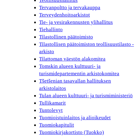
Teollisuushallitus
Tervanpoltto ja tervakauppa
Terveydenhoitoarkistot
Tie- ja vesirakennusten ylihallitus
Tiehallinto
Tilastollinen päätoimisto
Tilastollisen päätoimiston teollisuustilasto -
arkisto
Tilattoman väestön alakomitea
Tomskin alueen kulttuuri- ja
turismidepartementin arkistokomitea
Tšetšenian tasavallan hallituksen
arkistolaitos
Tulan alueen kulttuuri- ja turismiministeriö
Tullikamarit
Tuntolevyt
Tuomioistuinlaitos ja alioikeudet
Tuomiokapitulit
Tuomiokirjakortisto (Tuokko)