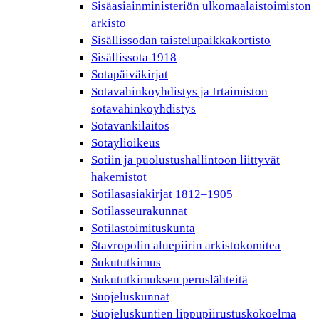
Sisäasiainministeriön ulkomaalaistoimiston
arkisto
Sisällissodan taistelupaikkakortisto
Sisällissota 1918
Sotapäiväkirjat
Sotavahinkoyhdistys ja Irtaimiston
sotavahinkoyhdistys
Sotavankilaitos
Sotaylioikeus
Sotiin ja puolustushallintoon liittyvät
hakemistot
Sotilasasiakirjat 1812–1905
Sotilasseurakunnat
Sotilastoimituskunta
Stavropolin aluepiirin arkistokomitea
Sukututkimus
Sukututkimuksen peruslähteitä
Suojeluskunnat
Suojeluskuntien lippupiirustuskokoelma