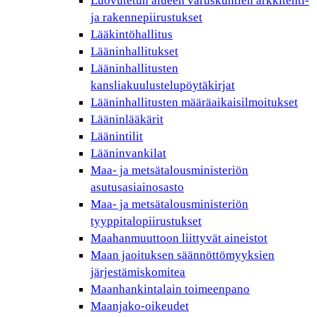
Luovutetun alueen varuskuntien arkkitehti-
ja rakennepiirustukset
Lääkintöhallitus
Lääninhallitukset
Lääninhallitusten
kansliakuulustelupöytäkirjat
Lääninhallitusten määräaikaisilmoitukset
Lääninlääkärit
Läänintilit
Lääninvankilat
Maa- ja metsätalousministeriön
asutusasiainosasto
Maa- ja metsätalousministeriön
tyyppitalopiirustukset
Maahanmuuttoon liittyvät aineistot
Maan jaoituksen säännöttömyyksien
järjestämiskomitea
Maanhankintalain toimeenpano
Maanjako-oikeudet