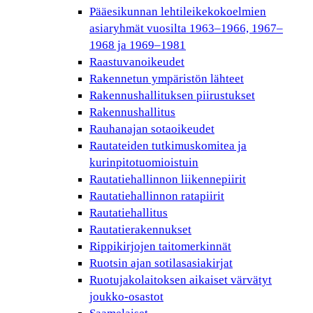
Pääesikunnan lehtileikekokoelmien
asiaryhmät vuosilta 1963–1966, 1967–
1968 ja 1969–1981
Raastuvanoikeudet
Rakennetun ympäristön lähteet
Rakennushallituksen piirustukset
Rakennushallitus
Rauhanajan sotaoikeudet
Rautateiden tutkimuskomitea ja
kurinpitotuomioistuin
Rautatiehallinnon liikennepiirit
Rautatiehallinnon ratapiirit
Rautatiehallitus
Rautatierakennukset
Rippikirjojen taitomerkinnät
Ruotsin ajan sotilasasiakirjat
Ruotujakolaitoksen aikaiset värvätyt
joukko-osastot