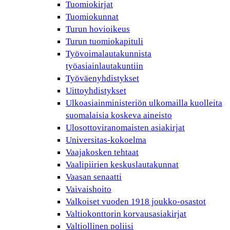
Tuomiokirjat
Tuomiokunnat
Turun hovioikeus
Turun tuomiokapituli
Työvoimalautakunnista
työasiainlautakuntiin
Työväenyhdistykset
Uittoyhdistykset
Ulkoasiainministeriön ulkomailla kuolleita
suomalaisia koskeva aineisto
Ulosottoviranomaisten asiakirjat
Universitas-kokoelma
Vaajakosken tehtaat
Vaalipiirien keskuslautakunnat
Vaasan senaatti
Vaivaishoito
Valkoiset vuoden 1918 joukko-osastot
Valtiokonttorin korvausasiakirjat
Valtiollinen poliisi