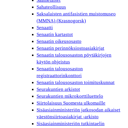
Saamelaiset
Sahateollisuus
Saksalaisten antifasistien muistomuseo
(MMNA) (Krasnogorsk)
Senaatti
Senaatin kartastot
Senaatin oikeusosasto
Senaatin perinnöksiostoasiakirjat
Senaatin talousosaston pöytäkirjojen
käytön ohjeistus
Senaatin talousosaston
registraattorinkonttori
Senaatin talousosaston toimituskunnat
Seurakuntien arkistot
Seurakuntien mikrokorttiluettelo
Siirtolaisuus Suomesta ulkomaille
Sisäasiainministeriön jatkosodan aikaiset
väestönsiirtoasiakirjat -arkisto
Sisäasiainministeriön tutkintaelin