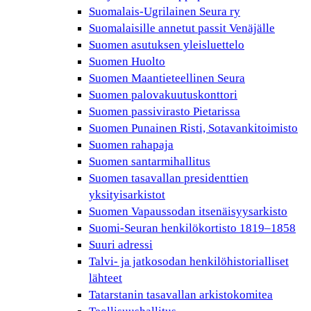
Suomalais-Ugrilainen Seura ry
Suomalaisille annetut passit Venäjälle
Suomen asutuksen yleisluettelo
Suomen Huolto
Suomen Maantieteellinen Seura
Suomen palovakuutuskonttori
Suomen passivirasto Pietarissa
Suomen Punainen Risti, Sotavankitoimisto
Suomen rahapaja
Suomen santarmihallitus
Suomen tasavallan presidenttien
yksityisarkistot
Suomen Vapaussodan itsenäisyysarkisto
Suomi-Seuran henkilökortisto 1819–1858
Suuri adressi
Talvi- ja jatkosodan henkilöhistorialliset
lähteet
Tatarstanin tasavallan arkistokomitea