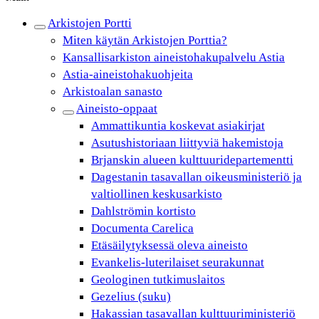
Arkistojen Portti
Miten käytän Arkistojen Porttia?
Kansallisarkiston aineistohakupalvelu Astia
Astia-aineistohakuohjeita
Arkistoalan sanasto
Aineisto-oppaat
Ammattikuntia koskevat asiakirjat
Asutushistoriaan liittyviä hakemistoja
Brjanskin alueen kulttuuridepartementti
Dagestanin tasavallan oikeusministeriö ja
valtiollinen keskusarkisto
Dahlströmin kortisto
Documenta Carelica
Etäsäilytyksessä oleva aineisto
Evankelis-luterilaiset seurakunnat
Geologinen tutkimuslaitos
Gezelius (suku)
Hakassian tasavallan kulttuuriministeriö