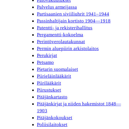
Palovakuutukset
Palvelus armeijassa
Partisaanien siviiliuhrit 1941–1944
Passinhaltijain kortisto 1904—1918
Patentti- ja rekisterihallitus
Pergamentti-kokoelma
Perintöverolautakunnat
Permin aluepiirin arkistolaitos
Perukirjat
Petsamo
Pietarin suomalaiset
Piirieläinlääkärit
Piirilääkärit
Piirustukset
Pitäjänkartasto
Pitäjänkirjat ja niiden hakemistot 1848—
1903
Pitäjänkokoukset
Poliisilaitokset