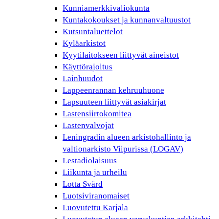
Kunniamerkkivaliokunta
Kuntakokoukset ja kunnanvaltuustot
Kutsuntaluettelot
Kyläarkistot
Kyytilaitokseen liittyvät aineistot
Käyttörajoitus
Lainhuudot
Lappeenrannan kehruuhuone
Lapsuuteen liittyvät asiakirjat
Lastensiirtokomitea
Lastenvalvojat
Leningradin alueen arkistohallinto ja
valtionarkisto Viipurissa (LOGAV)
Lestadiolaisuus
Liikunta ja urheilu
Lotta Svärd
Luotsiviranomaiset
Luovutettu Karjala