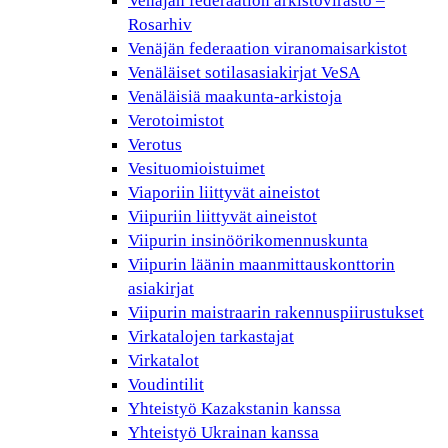
Venäjän federaation arkistovirasto –
Rosarhiv
Venäjän federaation viranomaisarkistot
Venäläiset sotilasasiakirjat VeSA
Venäläisiä maakunta-arkistoja
Verotoimistot
Verotus
Vesituomioistuimet
Viaporiin liittyvät aineistot
Viipuriin liittyvät aineistot
Viipurin insinöörikomennuskunta
Viipurin läänin maanmittauskonttorin
asiakirjat
Viipurin maistraarin rakennuspiirustukset
Virkatalojen tarkastajat
Virkatalot
Voudintilit
Yhteistyö Kazakstanin kanssa
Yhteistyö Ukrainan kanssa