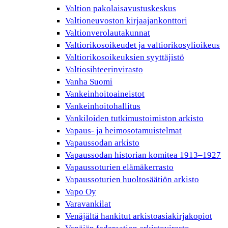
Valtion pakolaisavustuskeskus
Valtioneuvoston kirjaajankonttori
Valtionverolautakunnat
Valtiorikosoikeudet ja valtiorikosylioikeus
Valtiorikosoikeuksien syyttäjistö
Valtiosihteerinvirasto
Vanha Suomi
Vankeinhoitoaineistot
Vankeinhoitohallitus
Vankiloiden tutkimustoimiston arkisto
Vapaus- ja heimosotamuistelmat
Vapaussodan arkisto
Vapaussodan historian komitea 1913–1927
Vapaussoturien elämäkerrasto
Vapaussoturien huoltosäätiön arkisto
Vapo Oy
Varavankilat
Venäjältä hankitut arkistoasiakirjakopiot