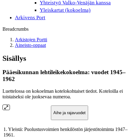
Yhteistyö Valko-Venäjän kanssa
Yleiskartat (kokoelma)
Arkivens Port
Breadcrumbs
Arkistojen Portti
Aineisto-oppaat
Sisällys
Pääesikunnan lehtileikekokoelma: vuodet 1945–
1962
Luettelossa on kokoelman kotelokohtaiset tiedot. Koteloilla ei
toistaiseksi ole juoksevaa numeroa.
Aihe ja rajavuodet
1. Yleistä: Puolustusvoimien henkilöstön järjestötoiminta 1947–
1961.