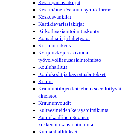
Keskiajan asiakirjat
Keskinäinen Vakuutusyhtiö Tarmo
Keskusvankilat
Kestikievariasiakirjat
Kirkollisasiaintoimituskunta
Konsulaatit ja lähetystöt
Korkein oikeus
Kotijoukkojen esikunta,
työvelvollisuusasiaintoimisto
Kouluhallitus
Koulukodit ja kasvatuslaitokset
Koulut
Kruununtilojen katselmukseen liittyvät
aineistot
Kruununvoudit
Kultaesineiden keräystoimikunta
Kuninkaallinen Suomen
koskenperkausjohtokunta
Kunnanhallitukset