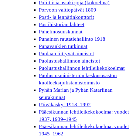
Poliittisia asiakirjoja (kokoelma)
Porvoon valtiopäivät 1809
Posti- ja lennätinkonttorit
Postihistorian lähteet
Puhelinosuuskunnat
Punainen rautatiehallinto 1918
Punavankien tutkinnat
Puolaan liittyvät aineistot
Puolustushallinnon aineistot
Puolustushallinnon lehtileikekokoelmat
Puolustusministeriön keskusosaston
kuolleeksijulistamistoimisto
Pyhän Marian ja Pyhän Katariinan
seurakunnat
Päiväkäskyt 1918–1992
Pääesikunnan lehtileikekokoelma: vuodet
1937, 1939–1945
Pääesikunnan lehtileikekokoelma: vuodet
1945–1962