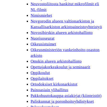
Neuvostoliitosta hankitut mikrofilmit eli
NL-filmit
Nimismiehet
Novgorodin alueen valtionarkiston ja
Kansallisarkiston arkistoaineistoyhteistyö
Novosibirskin alueen arkistohallinto
Nuorisoseurat
Oikeusistuimet
Oikeusministeriön vankeinhoito-osaston
arkisto
Omskin alueen arkistohallinto
Opettajakorkeakoulut ja seminaarit
Oppikoulut
Oppilaitokset
Ortodoksiset kirkonarkistot
Painoasiain ylihallitus
Pakkohuutokauppa-asiakirjat (kiinteistöt)
Paliskunnat ja poronhoitoyhdistykset