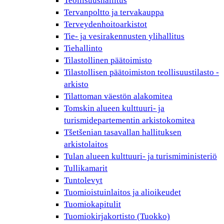
Teollisuushallitus
Tervanpoltto ja tervakauppa
Terveydenhoitoarkistot
Tie- ja vesirakennusten ylihallitus
Tiehallinto
Tilastollinen päätoimisto
Tilastollisen päätoimiston teollisuustilasto -
arkisto
Tilattoman väestön alakomitea
Tomskin alueen kulttuuri- ja
turismidepartementin arkistokomitea
Tšetšenian tasavallan hallituksen
arkistolaitos
Tulan alueen kulttuuri- ja turismiministeriö
Tullikamarit
Tuntolevyt
Tuomioistuinlaitos ja alioikeudet
Tuomiokapitulit
Tuomiokirjakortisto (Tuokko)