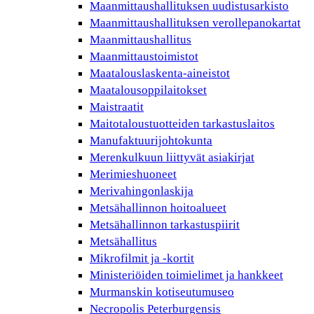
Maanmittaushallituksen uudistusarkisto
Maanmittaushallituksen verollepanokartat
Maanmittaushallitus
Maanmittaustoimistot
Maatalouslaskenta-aineistot
Maatalousoppilaitokset
Maistraatit
Maitotaloustuotteiden tarkastuslaitos
Manufaktuurijohtokunta
Merenkulkuun liittyvät asiakirjat
Merimieshuoneet
Merivahingonlaskija
Metsähallinnon hoitoalueet
Metsähallinnon tarkastuspiirit
Metsähallitus
Mikrofilmit ja -kortit
Ministeriöiden toimielimet ja hankkeet
Murmanskin kotiseutumuseo
Necropolis Peterburgensis