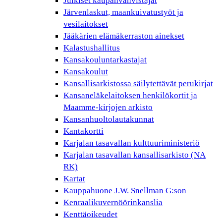
Julkiset kaupanvahvistajat
Järvenlaskut, maankuivatustyöt ja
vesilaitokset
Jääkärien elämäkerraston ainekset
Kalastushallitus
Kansakouluntarkastajat
Kansakoulut
Kansallisarkistossa säilytettävät perukirjat
Kansaneläkelaitoksen henkilökortit ja
Maamme-kirjojen arkisto
Kansanhuoltolautakunnat
Kantakortti
Karjalan tasavallan kulttuuriministeriö
Karjalan tasavallan kansallisarkisto (NA
RK)
Kartat
Kauppahuone J.W. Snellman G:son
Kenraalikuvernöörinkanslia
Kenttäoikeudet