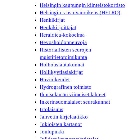
Helsingin kaupungin kiinteistökortisto
Helsingin raastuvanoikeus (HELRO)
Henkikirjat
Henkikirjoittajat
Heraldica-kokoelma
Hevoshoidonneuvoja
Historiallisten seurojen
muistitietotoimikunta
Holhouslautakunnat
Hollikyytiasiakirjat
Hovioikeudet
Hydrografinen toimisto
Ihmiselämän viimeiset lähteet
Inkerinsuomalaiset seurakunnat
Irtolaisuus
Jahvetin kirjelaatikko
Jokioisten kartanot
Joulupukki