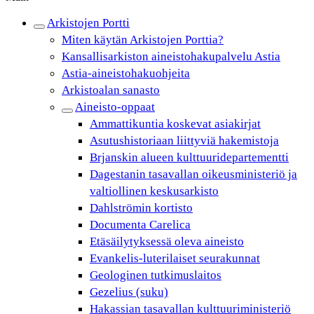
Arkistojen Portti
Miten käytän Arkistojen Porttia?
Kansallisarkiston aineistohakupalvelu Astia
Astia-aineistohakuohjeita
Arkistoalan sanasto
Aineisto-oppaat
Ammattikuntia koskevat asiakirjat
Asutushistoriaan liittyviä hakemistoja
Brjanskin alueen kulttuuridepartementti
Dagestanin tasavallan oikeusministeriö ja
valtiollinen keskusarkisto
Dahlströmin kortisto
Documenta Carelica
Etäsäilytyksessä oleva aineisto
Evankelis-luterilaiset seurakunnat
Geologinen tutkimuslaitos
Gezelius (suku)
Hakassian tasavallan kulttuuriministeriö