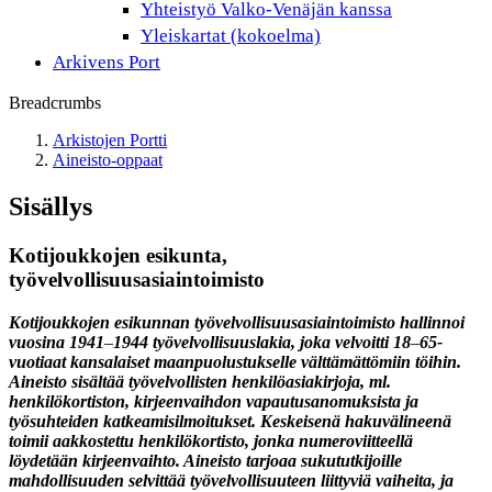
Yhteistyö Valko-Venäjän kanssa
Yleiskartat (kokoelma)
Arkivens Port
Breadcrumbs
Arkistojen Portti
Aineisto-oppaat
Sisällys
Kotijoukkojen esikunta,
työvelvollisuusasiaintoimisto
Kotijoukkojen esikunnan työvelvollisuusasiaintoimisto hallinnoi
vuosina 1941
–
1944 työvelvollisuuslakia, joka velvoitti 18
–
65-
vuotiaat kansalaiset maanpuolustukselle välttämättömiin töihin.
Aineisto sisältää työvelvollisten henkilöasiakirjoja, ml.
henkilökortiston, kirjeenvaihdon vapautusanomuksista ja
työsuhteiden katkeamisilmoitukset. Keskeisenä hakuvälineenä
toimii aakkostettu henkilökortisto, jonka numeroviitteellä
löydetään kirjeenvaihto. Aineisto tarjoaa sukututkijoille
mahdollisuuden selvittää työvelvollisuuteen liittyviä vaiheita, ja