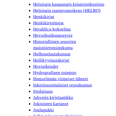
Helsingin kaupungin kiinteistökortisto
Helsingin raastuvanoikeus (HELRO)
Henkikirjat
Henkikirjoittajat
Heraldica-kokoelma
Hevoshoidonneuvoja
Historiallisten seurojen
muistitietotoimikunta
Holhouslautakunnat
Hollikyytiasiakirjat
Hovioikeudet
Hydrografinen toimisto
Ihmiselämän viimeiset lähteet
Inkerinsuomalaiset seurakunnat
Irtolaisuus
Jahvetin kirjelaatikko
Jokioisten kartanot
Joulupukki