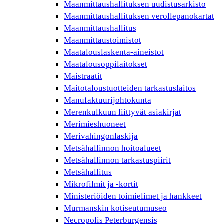
Maanmittaushallituksen uudistusarkisto
Maanmittaushallituksen verollepanokartat
Maanmittaushallitus
Maanmittaustoimistot
Maatalouslaskenta-aineistot
Maatalousoppilaitokset
Maistraatit
Maitotaloustuotteiden tarkastuslaitos
Manufaktuurijohtokunta
Merenkulkuun liittyvät asiakirjat
Merimieshuoneet
Merivahingonlaskija
Metsähallinnon hoitoalueet
Metsähallinnon tarkastuspiirit
Metsähallitus
Mikrofilmit ja -kortit
Ministeriöiden toimielimet ja hankkeet
Murmanskin kotiseutumuseo
Necropolis Peterburgensis