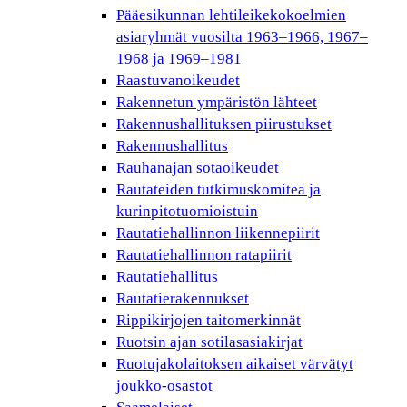
Pääesikunnan lehtileikekokoelmien
asiaryhmät vuosilta 1963–1966, 1967–
1968 ja 1969–1981
Raastuvanoikeudet
Rakennetun ympäristön lähteet
Rakennushallituksen piirustukset
Rakennushallitus
Rauhanajan sotaoikeudet
Rautateiden tutkimuskomitea ja
kurinpitotuomioistuin
Rautatiehallinnon liikennepiirit
Rautatiehallinnon ratapiirit
Rautatiehallitus
Rautatierakennukset
Rippikirjojen taitomerkinnät
Ruotsin ajan sotilasasiakirjat
Ruotujakolaitoksen aikaiset värvätyt
joukko-osastot