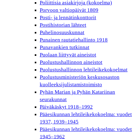
Poliittisia asiakirjoja (kokoelma)
Porvoon valtiopäivät 1809
Posti- ja lennätinkonttorit
Postihistorian lähteet
Puhelinosuuskunnat
Punainen rautatiehallinto 1918
Punavankien tutkinnat
Puolaan liittyvät aineistot
Puolustushallinnon aineistot
Puolustushallinnon lehtileikekokoelmat
Puolustusministeriön keskusosaston
kuolleeksijulistamistoimisto
Pyhän Marian ja Pyhän Katariinan
seurakunnat
Päiväkäskyt 1918–1992
Pääesikunnan lehtileikekokoelma: vuodet
1937, 1939–1945
Pääesikunnan lehtileikekokoelma: vuodet
1945–1962