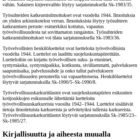
vähän. Salainen kirjeenvaihto löytyy sarjatunnuksella Sk-1983/35.
Työsuhteiden katkeamisilmoitukset ovat vuodelta 1944. Ilmoituksia
on yhden arkistokotelon verran. Ilmoituksista löytyy työsuhteen
katkeamisen peruste: esimerkiksi kotiutus, vapautus
työvelvollisuudesta tai sovittamaton rangaistus. Työsuhteiden
katkeamisilmoitukset voi tilata sarjatunnuksella Sk-1983/36.
Työvelvollisten henkilöluettelot ovat luetteloita työvelvollisista
vuodelta 1944. Luettelot on laadittu suojeluskuntapiireittäin.
Luetteloihin on kirjattu työvelvollisen suku- ja etunimet,
syntymäaika, syntymäpaikka, kotikunta, siviiliammatti, palvelukseen
saapumisaika, palvelussuhde ja onko tullut palvelukseen
työvelvollisuuden perusteella vai vapaaehtoisena. Henkilöluettelot
löytyvät sarjatunnuksilla Sk-1990/5–Sk-1990/8.
Työvelvollisuuskarkuritilastot ovat suojeluskuntapiirien esikuntien
kotijoukkojen esikunnalle lähettämiä luetteloita
työvelvollisuuskarkureista vuosilta 1942–1944. Luettelot sisältävät
tietoja ilmoitetuista karkureista ja selvitetyiksi tulleista karkureista.
Työvelvollisuuskarkuritilastot löytyvät sarjatunnuksilla Sk-1985/23–
Sk-1985/27.
Kirjallisuutta ja aiheesta muualla