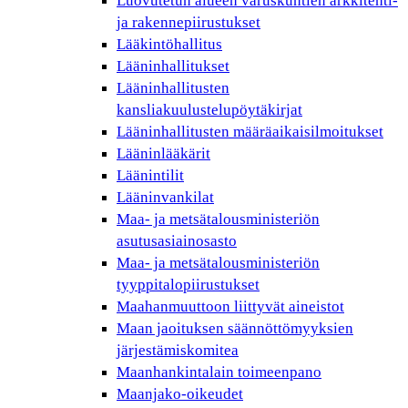
Luovutetun alueen varuskuntien arkkitehti-
ja rakennepiirustukset
Lääkintöhallitus
Lääninhallitukset
Lääninhallitusten
kansliakuulustelupöytäkirjat
Lääninhallitusten määräaikaisilmoitukset
Lääninlääkärit
Läänintilit
Lääninvankilat
Maa- ja metsätalousministeriön
asutusasiainosasto
Maa- ja metsätalousministeriön
tyyppitalopiirustukset
Maahanmuuttoon liittyvät aineistot
Maan jaoituksen säännöttömyyksien
järjestämiskomitea
Maanhankintalain toimeenpano
Maanjako-oikeudet