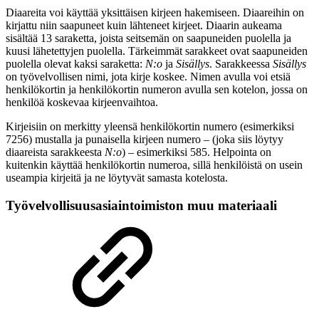
Diaareita voi käyttää yksittäisen kirjeen hakemiseen. Diaareihin on
kirjattu niin saapuneet kuin lähteneet kirjeet. Diaarin aukeama
sisältää 13 saraketta, joista seitsemän on saapuneiden puolella ja
kuusi lähetettyjen puolella. Tärkeimmät sarakkeet ovat saapuneiden
puolella olevat kaksi saraketta:
N:o
ja
Sisällys
. Sarakkeessa
Sisällys
on työvelvollisen nimi, jota kirje koskee. Nimen avulla voi etsiä
henkilökortin ja henkilökortin numeron avulla sen kotelon, jossa on
henkilöä koskevaa kirjeenvaihtoa.
Kirjeisiin on merkitty yleensä henkilökortin numero (esimerkiksi
7256) mustalla ja punaisella kirjeen numero – (joka siis löytyy
diaareista sarakkeesta
N:o
) – esimerkiksi 585. Helpointa on
kuitenkin käyttää henkilökortin numeroa, sillä henkilöistä on usein
useampia kirjeitä ja ne löytyvät samasta kotelosta.
Työvelvollisuusasiaintoimiston muu materiaali