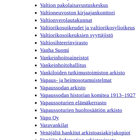
Valtion pakolaisavustuskeskus
Valtioneuvoston kirjaajankonttori
Valtionverolautakunnat
Valtiorikosoikeudet ja valtiorikosylioikeus
Valtiorikosoikeuksien syyttäjistö
Valtiosihteerinvirasto
Vanha Suomi
Vankeinhoitoaineistot
Vankeinhoitohallitus
Vankiloiden tutkimustoimiston arkisto
Vapaus- ja heimosotamuistelmat
Vapaussodan arkisto
Vapaussodan historian komitea 1913–1927
Vapaussoturien elämäkerrasto
Vapaussoturien huoltosäätiön arkisto
Vapo Oy
Varavankilat
Venäjältä hankitut arkistoasiakirjakopiot