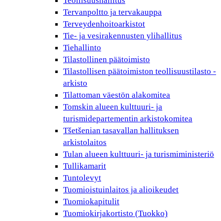
Teollisuushallitus
Tervanpoltto ja tervakauppa
Terveydenhoitoarkistot
Tie- ja vesirakennusten ylihallitus
Tiehallinto
Tilastollinen päätoimisto
Tilastollisen päätoimiston teollisuustilasto -
arkisto
Tilattoman väestön alakomitea
Tomskin alueen kulttuuri- ja
turismidepartementin arkistokomitea
Tšetšenian tasavallan hallituksen
arkistolaitos
Tulan alueen kulttuuri- ja turismiministeriö
Tullikamarit
Tuntolevyt
Tuomioistuinlaitos ja alioikeudet
Tuomiokapitulit
Tuomiokirjakortisto (Tuokko)