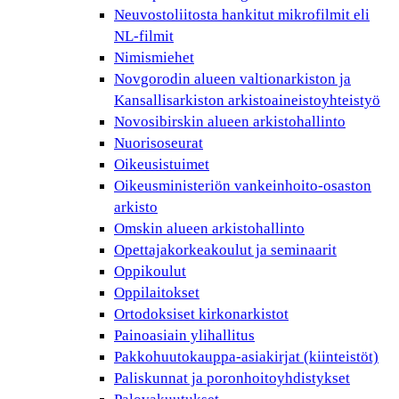
Neuvostoliitosta hankitut mikrofilmit eli
NL-filmit
Nimismiehet
Novgorodin alueen valtionarkiston ja
Kansallisarkiston arkistoaineistoyhteistyö
Novosibirskin alueen arkistohallinto
Nuorisoseurat
Oikeusistuimet
Oikeusministeriön vankeinhoito-osaston
arkisto
Omskin alueen arkistohallinto
Opettajakorkeakoulut ja seminaarit
Oppikoulut
Oppilaitokset
Ortodoksiset kirkonarkistot
Painoasiain ylihallitus
Pakkohuutokauppa-asiakirjat (kiinteistöt)
Paliskunnat ja poronhoitoyhdistykset