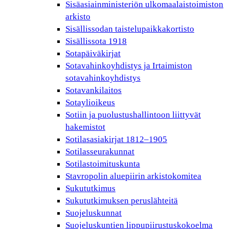
Sisäasiainministeriön ulkomaalaistoimiston
arkisto
Sisällissodan taistelupaikkakortisto
Sisällissota 1918
Sotapäiväkirjat
Sotavahinkoyhdistys ja Irtaimiston
sotavahinkoyhdistys
Sotavankilaitos
Sotaylioikeus
Sotiin ja puolustushallintoon liittyvät
hakemistot
Sotilasasiakirjat 1812–1905
Sotilasseurakunnat
Sotilastoimituskunta
Stavropolin aluepiirin arkistokomitea
Sukututkimus
Sukututkimuksen peruslähteitä
Suojeluskunnat
Suojeluskuntien lippupiirustuskokoelma