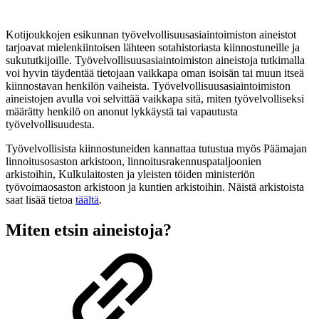
Kotijoukkojen esikunnan työvelvollisuusasiaintoimiston aineistot
tarjoavat mielenkiintoisen lähteen sotahistoriasta kiinnostuneille ja
sukututkijoille. Työvelvollisuusasiaintoimiston aineistoja tutkimalla
voi hyvin täydentää tietojaan vaikkapa oman isoisän tai muun itseä
kiinnostavan henkilön vaiheista. Työvelvollisuusasiaintoimiston
aineistojen avulla voi selvittää vaikkapa sitä, miten työvelvolliseksi
määrätty henkilö on anonut lykkäystä tai vapautusta
työvelvollisuudesta.
Työvelvollisista kiinnostuneiden kannattaa tutustua myös Päämajan
linnoitusosaston arkistoon, linnoitusrakennuspataljoonien
arkistoihin, Kulkulaitosten ja yleisten töiden ministeriön
työvoimaosaston arkistoon ja kuntien arkistoihin. Näistä arkistoista
saat lisää tietoa
täältä
.
Miten etsin aineistoja?