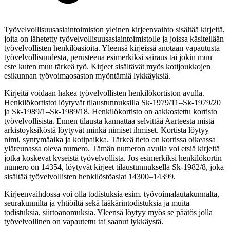
Työvelvollisuusasiaintoimiston yleinen kirjeenvaihto sisältää kirjeitä,
joita on lähetetty työvelvollisuusasiaintoimistolle ja joissa käsitellään
työvelvollisten henkilöasioita. Yleensä kirjeissä anotaan vapautusta
työvelvollisuudesta, perusteena esimerkiksi sairaus tai jokin muu
este kuten muu tärkeä työ. Kirjeet sisältävät myös kotijoukkojen
esikunnan työvoimaosaston myöntämiä lykkäyksiä.
Kirjeitä voidaan hakea työvelvollisten henkilökortiston avulla.
Henkilökortistot löytyvät tilaustunnuksilla Sk-1979/11–Sk-1979/20
ja Sk-1989/1–Sk-1989/18. Henkilökortisto on aakkostettu kortisto
työvelvollisista. Ennen tilausta kannattaa selvittää Aarteesta mistä
arkistoyksiköstä löytyvät minkä nimiset ihmiset. Kortista löytyy
nimi, syntymäaika ja kotipaikka. Tärkeä tieto on kortissa oikeassa
yläreunassa oleva numero. Tämän numeron avulla voi etsiä kirjeitä
jotka koskevat kyseistä työvelvollista. Jos esimerkiksi henkilökortin
numero on 14354, löytyvät kirjeet tilaustunnuksella Sk-1982/8, joka
sisältää työvelvollisten henkilöstöasiat 14300–14399.
Kirjeenvaihdossa voi olla todistuksia esim. työvoimalautakunnalta,
seurakunnilta ja yhtiöiltä sekä lääkärintodistuksia ja muita
todistuksia, siirtoanomuksia. Yleensä löytyy myös se päätös jolla
työvelvollinen on vapautettu tai saanut lykkäystä.