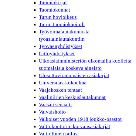
Tuomiokirjat
Tuomiokunnat
Turun hovioikeus
Turun tuomiokapituli
Työvoimalautakunnista
työasiainlautakuntiin
Työväenyhdistykset
Uittoyhdistykset
Ulkoasiainministeriön ulkomailla kuolleita
suomalaisia koskeva aineisto
Ulosottoviranomaisten asiakirjat
Universitas-kokoelma
Vaajakosken tehtaat
Vaalipiirien keskuslautakunnat
Vaasan senaatti
Vaivaishoito
Valkoiset vuoden 1918 joukko-osastot
Valtiokonttorin korvausasiakirjat
Valtiollinen poliisi