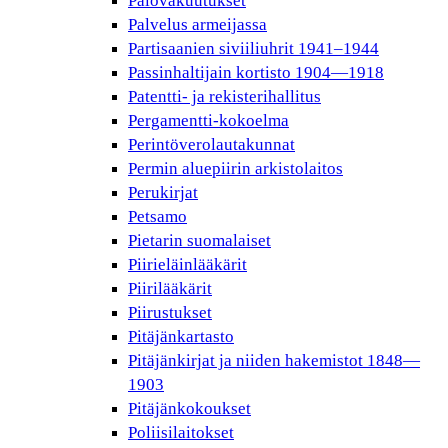
Palovakuutukset
Palvelus armeijassa
Partisaanien siviiliuhrit 1941–1944
Passinhaltijain kortisto 1904—1918
Patentti- ja rekisterihallitus
Pergamentti-kokoelma
Perintöverolautakunnat
Permin aluepiirin arkistolaitos
Perukirjat
Petsamo
Pietarin suomalaiset
Piirieläinlääkärit
Piirilääkärit
Piirustukset
Pitäjänkartasto
Pitäjänkirjat ja niiden hakemistot 1848—
1903
Pitäjänkokoukset
Poliisilaitokset