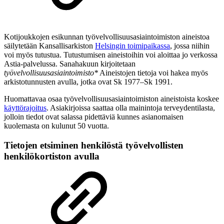
Kotijoukkojen esikunnan työvelvollisuusasiaintoimiston aineistoa
säilytetään Kansallisarkiston
Helsingin toimipaikassa
, jossa niihin
voi myös tutustua. Tutustumisen aineistoihin voi aloittaa jo verkossa
Astia-palvelussa. Sanahakuun kirjoitetaan
työvelvollisuusasiaintoimisto*
Aineistojen tietoja voi hakea myös
arkistotunnusten avulla, jotka ovat Sk 1977–Sk 1991.
Huomattavaa osaa työvelvollisuusasiaintoimiston aineistoista koskee
käyttörajoitus
. Asiakirjoissa saattaa olla mainintoja terveydentilasta,
jolloin tiedot ovat salassa pidettäviä kunnes asianomaisen
kuolemasta on kulunut 50 vuotta.
Tietojen etsiminen henkilöstä työvelvollisten
henkilökortiston avulla