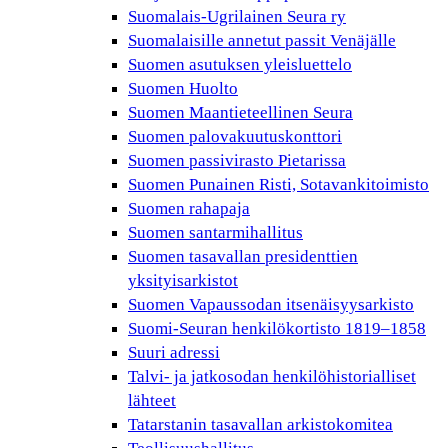
Suomalais-Ugrilainen Seura ry
Suomalaisille annetut passit Venäjälle
Suomen asutuksen yleisluettelo
Suomen Huolto
Suomen Maantieteellinen Seura
Suomen palovakuutuskonttori
Suomen passivirasto Pietarissa
Suomen Punainen Risti, Sotavankitoimisto
Suomen rahapaja
Suomen santarmihallitus
Suomen tasavallan presidenttien
yksityisarkistot
Suomen Vapaussodan itsenäisyysarkisto
Suomi-Seuran henkilökortisto 1819–1858
Suuri adressi
Talvi- ja jatkosodan henkilöhistorialliset
lähteet
Tatarstanin tasavallan arkistokomitea