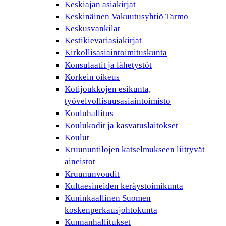
Keskiajan asiakirjat
Keskinäinen Vakuutusyhtiö Tarmo
Keskusvankilat
Kestikievariasiakirjat
Kirkollisasiaintoimituskunta
Konsulaatit ja lähetystöt
Korkein oikeus
Kotijoukkojen esikunta,
työvelvollisuusasiaintoimisto
Kouluhallitus
Koulukodit ja kasvatuslaitokset
Koulut
Kruununtilojen katselmukseen liittyvät
aineistot
Kruununvoudit
Kultaesineiden keräystoimikunta
Kuninkaallinen Suomen
koskenperkausjohtokunta
Kunnanhallitukset