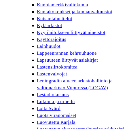
Kunniamerkkivaliokunta
Kuntakokoukset ja kunnanvaltuustot
Kutsuntaluettelot
Kyläarkistot
Kyytilaitokseen liittyvät aineistot
Käyttörajoitus
Lainhuudot
Lappeenrannan kehruuhuone
Lapsuuteen liittyvät asiakirjat
Lastensiirtokomitea
Lastenvalvojat
Leningradin alueen arkistohallinto ja
valtionarkisto Viipurissa (LOGAV)
Lestadiolaisuus
Liikunta ja urheilu
Lotta Svärd
Luotsiviranomaiset
Luovutettu Karjala