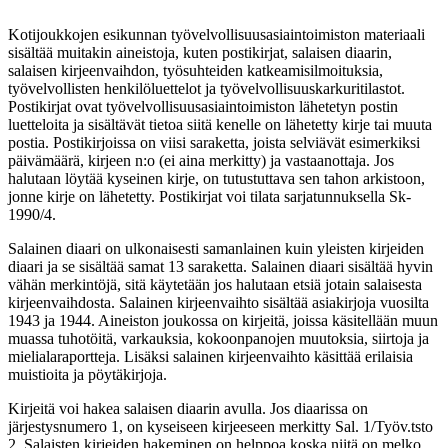
Kotijoukkojen esikunnan työvelvollisuusasiaintoimiston materiaali
sisältää muitakin aineistoja, kuten postikirjat, salaisen diaarin,
salaisen kirjeenvaihdon, työsuhteiden katkeamisilmoituksia,
työvelvollisten henkilöluettelot ja työvelvollisuuskarkuritilastot.
Postikirjat ovat työvelvollisuusasiaintoimiston lähetetyn postin
luetteloita ja sisältävät tietoa siitä kenelle on lähetetty kirje tai muuta
postia. Postikirjoissa on viisi saraketta, joista selviävät esimerkiksi
päivämäärä, kirjeen n:o (ei aina merkitty) ja vastaanottaja. Jos
halutaan löytää kyseinen kirje, on tutustuttava sen tahon arkistoon,
jonne kirje on lähetetty. Postikirjat voi tilata sarjatunnuksella Sk-
1990/4.
Salainen diaari on ulkonaisesti samanlainen kuin yleisten kirjeiden
diaari ja se sisältää samat 13 saraketta. Salainen diaari sisältää hyvin
vähän merkintöjä, sitä käytetään jos halutaan etsiä jotain salaisesta
kirjeenvaihdosta. Salainen kirjeenvaihto sisältää asiakirjoja vuosilta
1943 ja 1944. Aineiston joukossa on kirjeitä, joissa käsitellään muun
muassa tuhotöitä, varkauksia, kokoonpanojen muutoksia, siirtoja ja
mielialaraportteja. Lisäksi salainen kirjeenvaihto käsittää erilaisia
muistioita ja pöytäkirjoja.
Kirjeitä voi hakea salaisen diaarin avulla. Jos diaarissa on
järjestysnumero 1, on kyseiseen kirjeeseen merkitty Sal. 1/Työv.tsto
2. Salaisten kirjeiden hakeminen on helppoa koska niitä on melko