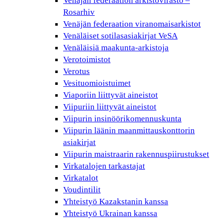
Venäjän federaation arkistovirasto –
Rosarhiv
Venäjän federaation viranomaisarkistot
Venäläiset sotilasasiakirjat VeSA
Venäläisiä maakunta-arkistoja
Verotoimistot
Verotus
Vesituomioistuimet
Viaporiin liittyvät aineistot
Viipuriin liittyvät aineistot
Viipurin insinöörikomennuskunta
Viipurin läänin maanmittauskonttorin
asiakirjat
Viipurin maistraarin rakennuspiirustukset
Virkatalojen tarkastajat
Virkatalot
Voudintilit
Yhteistyö Kazakstanin kanssa
Yhteistyö Ukrainan kanssa