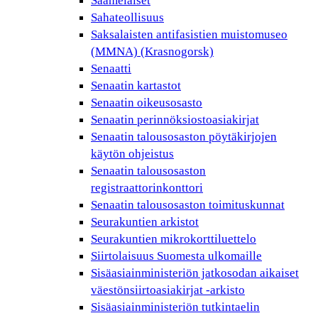
Saamelaiset
Sahateollisuus
Saksalaisten antifasistien muistomuseo
(MMNA) (Krasnogorsk)
Senaatti
Senaatin kartastot
Senaatin oikeusosasto
Senaatin perinnöksiostoasiakirjat
Senaatin talousosaston pöytäkirjojen
käytön ohjeistus
Senaatin talousosaston
registraattorinkonttori
Senaatin talousosaston toimituskunnat
Seurakuntien arkistot
Seurakuntien mikrokorttiluettelo
Siirtolaisuus Suomesta ulkomaille
Sisäasiainministeriön jatkosodan aikaiset
väestönsiirtoasiakirjat -arkisto
Sisäasiainministeriön tutkintaelin