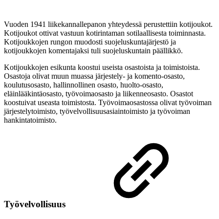
Vuoden 1941 liikekannallepanon yhteydessä perustettiin kotijoukot.
Kotijoukot ottivat vastuun kotirintaman sotilaallisesta toiminnasta.
Kotijoukkojen rungon muodosti suojeluskuntajärjestö ja
kotijoukkojen komentajaksi tuli suojeluskuntain päällikkö.
Kotijoukkojen esikunta koostui useista osastoista ja toimistoista.
Osastoja olivat muun muassa järjestely- ja komento-osasto,
koulutusosasto, hallinnollinen osasto, huolto-osasto,
eläinlääkintäosasto, työvoimaosasto ja liikenneosasto. Osastot
koostuivat useasta toimistosta. Työvoimaosastossa olivat työvoiman
järjestelytoimisto, työvelvollisuusasiaintoimisto ja työvoiman
hankintatoimisto.
Työvelvollisuus