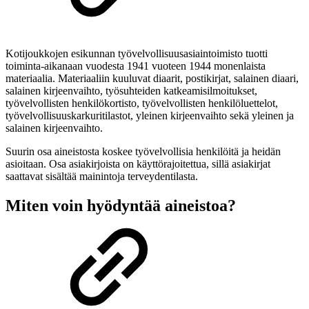
Kotijoukkojen esikunnan työvelvollisuusasiaintoimisto tuotti
toiminta-aikanaan vuodesta 1941 vuoteen 1944 monenlaista
materiaalia. Materiaaliin kuuluvat diaarit, postikirjat, salainen diaari,
salainen kirjeenvaihto, työsuhteiden katkeamisilmoitukset,
työvelvollisten henkilökortisto, työvelvollisten henkilöluettelot,
työvelvollisuuskarkuritilastot, yleinen kirjeenvaihto sekä yleinen ja
salainen kirjeenvaihto.
Suurin osa aineistosta koskee työvelvollisia henkilöitä ja heidän
asioitaan. Osa asiakirjoista on käyttörajoitettua, sillä asiakirjat
saattavat sisältää mainintoja terveydentilasta.
Miten voin hyödyntää aineistoa?