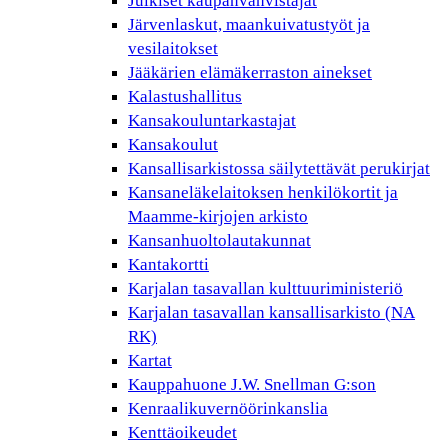
Julkiset kaupanvahvistajat
Järvenlaskut, maankuivatustyöt ja
vesilaitokset
Jääkärien elämäkerraston ainekset
Kalastushallitus
Kansakouluntarkastajat
Kansakoulut
Kansallisarkistossa säilytettävät perukirjat
Kansaneläkelaitoksen henkilökortit ja
Maamme-kirjojen arkisto
Kansanhuoltolautakunnat
Kantakortti
Karjalan tasavallan kulttuuriministeriö
Karjalan tasavallan kansallisarkisto (NA
RK)
Kartat
Kauppahuone J.W. Snellman G:son
Kenraalikuvernöörinkanslia
Kenttäoikeudet