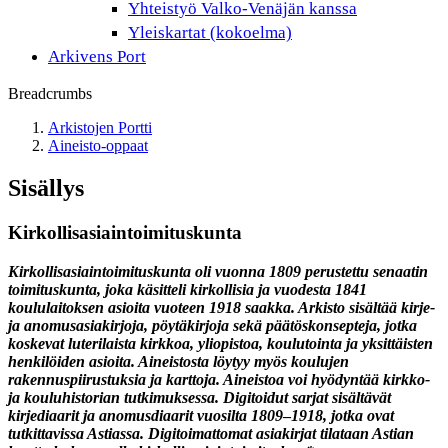
Yhteistyö Valko-Venäjän kanssa
Yleiskartat (kokoelma)
Arkivens Port
Breadcrumbs
Arkistojen Portti
Aineisto-oppaat
Sisällys
Kirkollisasiaintoimituskunta
Kirkollisasiaintoimituskunta oli vuonna 1809 perustettu senaatin
toimituskunta, joka käsitteli kirkollisia ja vuodesta 1841
koululaitoksen asioita vuoteen 1918 saakka. Arkisto sisältää kirje-
ja anomusasiakirjoja, pöytäkirjoja sekä päätöskonsepteja, jotka
koskevat luterilaista kirkkoa, yliopistoa, koulutointa ja yksittäisten
henkilöiden asioita. Aineistosta löytyy myös koulujen
rakennuspiirustuksia ja karttoja. Aineistoa voi hyödyntää kirkko-
ja kouluhistorian tutkimuksessa. Digitoidut sarjat sisältävät
kirjediaarit ja anomusdiaarit vuosilta 1809
–
1918, jotka ovat
tutkittavissa Astiassa. Digitoimattomat asiakirjat tilataan Astian