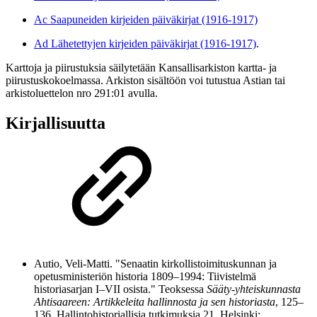
Ac Saapuneiden kirjeiden päiväkirjat (1916-1917)
Ad Lähetettyjen kirjeiden päiväkirjat (1916-1917)
.
Karttoja ja piirustuksia säilytetään Kansallisarkiston kartta- ja
piirustuskokoelmassa. Arkiston sisältöön voi tutustua Astian tai
arkistoluettelon nro 291:01 avulla.
Kirjallisuutta
Autio, Veli-Matti. "Senaatin kirkollistoimituskunnan ja
opetusministeriön historia 1809–1994: Tiivistelmä
historiasarjan I–VII osista." Teoksessa
Sääty-yhteiskunnasta
Ahtisaareen: Artikkeleita hallinnosta ja sen historiasta
, 125–
136. Hallintohistoriallisia tutkimuksia 21. Helsinki: