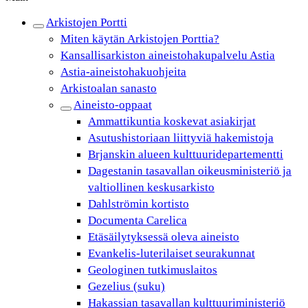
Arkistojen Portti
Miten käytän Arkistojen Porttia?
Kansallisarkiston aineistohakupalvelu Astia
Astia-aineistohakuohjeita
Arkistoalan sanasto
Aineisto-oppaat
Ammattikuntia koskevat asiakirjat
Asutushistoriaan liittyviä hakemistoja
Brjanskin alueen kulttuuridepartementti
Dagestanin tasavallan oikeusministeriö ja
valtiollinen keskusarkisto
Dahlströmin kortisto
Documenta Carelica
Etäsäilytyksessä oleva aineisto
Evankelis-luterilaiset seurakunnat
Geologinen tutkimuslaitos
Gezelius (suku)
Hakassian tasavallan kulttuuriministeriö