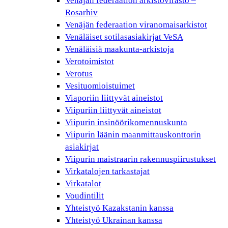
Venäjän federaation arkistovirasto –
Rosarhiv
Venäjän federaation viranomaisarkistot
Venäläiset sotilasasiakirjat VeSA
Venäläisiä maakunta-arkistoja
Verotoimistot
Verotus
Vesituomioistuimet
Viaporiin liittyvät aineistot
Viipuriin liittyvät aineistot
Viipurin insinöörikomennuskunta
Viipurin läänin maanmittauskonttorin
asiakirjat
Viipurin maistraarin rakennuspiirustukset
Virkatalojen tarkastajat
Virkatalot
Voudintilit
Yhteistyö Kazakstanin kanssa
Yhteistyö Ukrainan kanssa