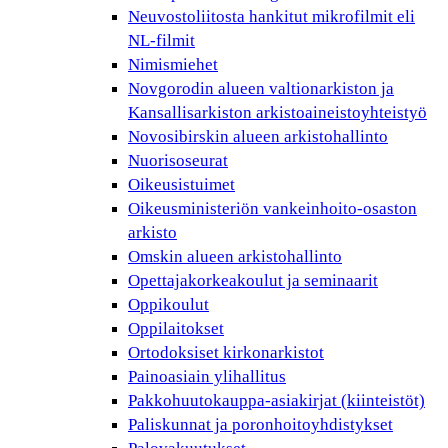
Neuvostoliitosta hankitut mikrofilmit eli
NL-filmit
Nimismiehet
Novgorodin alueen valtionarkiston ja
Kansallisarkiston arkistoaineistoyhteistyö
Novosibirskin alueen arkistohallinto
Nuorisoseurat
Oikeusistuimet
Oikeusministeriön vankeinhoito-osaston
arkisto
Omskin alueen arkistohallinto
Opettajakorkeakoulut ja seminaarit
Oppikoulut
Oppilaitokset
Ortodoksiset kirkonarkistot
Painoasiain ylihallitus
Pakkohuutokauppa-asiakirjat (kiinteistöt)
Paliskunnat ja poronhoitoyhdistykset