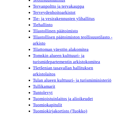
Teollisuushallitus
Tervanpoltto ja tervakauppa
Terveydenhoitoarkistot
Tie- ja vesirakennusten ylihallitus
Tiehallinto
Tilastollinen päätoimisto
Tilastollisen päätoimiston teollisuustilasto -
arkisto
Tilattoman väestön alakomitea
Tomskin alueen kulttuuri- ja
turismidepartementin arkistokomitea
Tšetšenian tasavallan hallituksen
arkistolaitos
Tulan alueen kulttuuri- ja turismiministeriö
Tullikamarit
Tuntolevyt
Tuomioistuinlaitos ja alioikeudet
Tuomiokapitulit
Tuomiokirjakortisto (Tuokko)