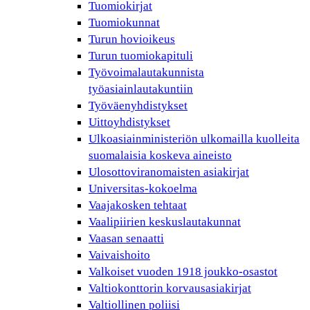
Tuomiokirjat
Tuomiokunnat
Turun hovioikeus
Turun tuomiokapituli
Työvoimalautakunnista
työasiainlautakuntiin
Työväenyhdistykset
Uittoyhdistykset
Ulkoasiainministeriön ulkomailla kuolleita
suomalaisia koskeva aineisto
Ulosottoviranomaisten asiakirjat
Universitas-kokoelma
Vaajakosken tehtaat
Vaalipiirien keskuslautakunnat
Vaasan senaatti
Vaivaishoito
Valkoiset vuoden 1918 joukko-osastot
Valtiokonttorin korvausasiakirjat
Valtiollinen poliisi