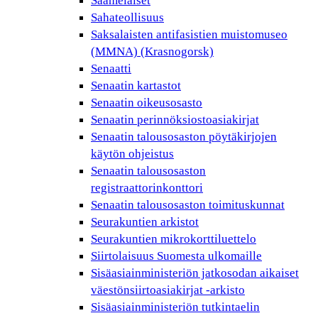
Saamelaiset
Sahateollisuus
Saksalaisten antifasistien muistomuseo
(MMNA) (Krasnogorsk)
Senaatti
Senaatin kartastot
Senaatin oikeusosasto
Senaatin perinnöksiostoasiakirjat
Senaatin talousosaston pöytäkirjojen
käytön ohjeistus
Senaatin talousosaston
registraattorinkonttori
Senaatin talousosaston toimituskunnat
Seurakuntien arkistot
Seurakuntien mikrokorttiluettelo
Siirtolaisuus Suomesta ulkomaille
Sisäasiainministeriön jatkosodan aikaiset
väestönsiirtoasiakirjat -arkisto
Sisäasiainministeriön tutkintaelin