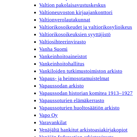
Valtion pakolaisavustuskeskus
Valtioneuvoston kirjaajankonttori
Valtionverolautakunnat
Valtiorikosoikeudet ja valtiorikosylioikeus
Valtiorikosoikeuksien syyttäjistö
Valtiosihteerinvirasto
Vanha Suomi
Vankeinhoitoaineistot
Vankeinhoitohallitus
Vankiloiden tutkimustoimiston arkisto
Vapaus- ja heimosotamuistelmat
Vapaussodan arkisto
Vapaussodan historian komitea 1913–1927
Vapaussoturien elämäkerrasto
Vapaussoturien huoltosäätiön arkisto
Vapo Oy
Varavankilat
Venäjältä hankitut arkistoasiakirjakopiot