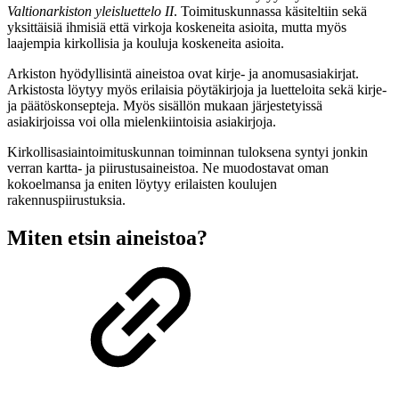
Valtionarkiston yleisluettelo II
. Toimituskunnassa käsiteltiin sekä
yksittäisiä ihmisiä että virkoja koskeneita asioita, mutta myös
laajempia kirkollisia ja kouluja koskeneita asioita.
Arkiston hyödyllisintä aineistoa ovat kirje- ja anomusasiakirjat.
Arkistosta löytyy myös erilaisia pöytäkirjoja ja luetteloita sekä kirje-
ja päätöskonsepteja. Myös sisällön mukaan järjestetyissä
asiakirjoissa voi olla mielenkiintoisia asiakirjoja.
Kirkollisasiaintoimituskunnan toiminnan tuloksena syntyi jonkin
verran kartta- ja piirustusaineistoa. Ne muodostavat oman
kokoelmansa ja eniten löytyy erilaisten koulujen
rakennuspiirustuksia.
Miten etsin aineistoa?