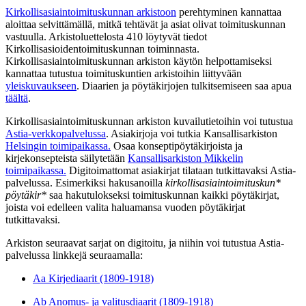
Kirkollisasiaintoimituskunnan arkistoon
perehtyminen kannattaa
aloittaa selvittämällä, mitkä tehtävät ja asiat olivat toimituskunnan
vastuulla. Arkistoluettelosta 410 löytyvät tiedot
Kirkollisasioidentoimituskunnan toiminnasta.
Kirkollisasiaintoimituskunnan arkiston käytön helpottamiseksi
kannattaa tutustua toimituskuntien arkistoihin liittyvään
yleiskuvaukseen
. Diaarien ja pöytäkirjojen tulkitsemiseen saa apua
täältä
.
Kirkollisasiaintoimituskunnan arkiston kuvailutietoihin voi tutustua
Astia-verkkopalvelussa
. Asiakirjoja voi tutkia Kansallisarkiston
Helsingin toimipaikassa.
Osaa konseptipöytäkirjoista ja
kirjekonsepteista säilytetään
Kansallisarkiston Mikkelin
toimipaikassa.
Digitoimattomat asiakirjat tilataan tutkittavaksi Astia-
palvelussa. Esimerkiksi hakusanoilla
kirkollisasiaintoimituskun*
pöytäkir*
saa hakutulokseksi toimituskunnan kaikki pöytäkirjat,
joista voi edelleen valita haluamansa vuoden pöytäkirjat
tutkittavaksi.
Arkiston seuraavat sarjat on digitoitu, ja niihin voi tutustua Astia-
palvelussa linkkejä seuraamalla:
Aa Kirjediaarit (1809-1918)
Ab Anomus- ja valitusdiaarit (1809-1918)