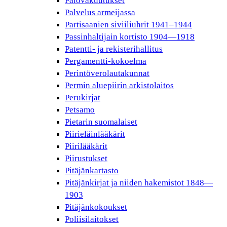
Palovakuutukset
Palvelus armeijassa
Partisaanien siviiliuhrit 1941–1944
Passinhaltijain kortisto 1904—1918
Patentti- ja rekisterihallitus
Pergamentti-kokoelma
Perintöverolautakunnat
Permin aluepiirin arkistolaitos
Perukirjat
Petsamo
Pietarin suomalaiset
Piirieläinlääkärit
Piirilääkärit
Piirustukset
Pitäjänkartasto
Pitäjänkirjat ja niiden hakemistot 1848—
1903
Pitäjänkokoukset
Poliisilaitokset