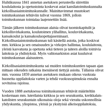
Huhtikuussa 1841 annetun asetuksen perusteella siirrettiin
koululaitosta ja opetustointa koskevat asiat kansliatoimituskunnalta
kirkollisasiaintoimituskunnalle. Mainittavimmat muutokset
toimituskunnan tehtäviin tulivat vuonna 1869, jolloin
toimituskunnan toimialaa laajennettiin lisää.
Tämän jälkeen toimituskunnan alaisia olivat tuomiokapitulit ja
kirkollisvirkakunta, koulutoimen ylihallitus, kouluvirkakunta,
kansakoulut ja kansakouluopettajaseminaari.
Kirkollisasiaintoimituskunnan tuli käsitellä asioita, jotka koskivat
mm. kirkkoa ja sen omaisuuden ja virkojen hallintaa, koululaitosta,
yleistä kasvatusta ja opetusta sekä tieteen ja taiteen aloilla toimivia
laitoksia ja yhdistyksiä. Myös valtionarkiston asiat kuuluivat
toimituskunnan alaisuuteen.
Kirkollisasiaintoimituskunta sai muiden toimituskuntien tapaan ajan
mittaan oikeuden ratkaista itsenäisesti tiettyjä asioita. Tällaisia olivat
mm. vuonna 1859 annetun asetuksen mukaan oikeus vuokrata
huoneita oppilaitoksia varten ja tehdä vuokrasopimuksia ennalta
sovituissa rajoissa.
Vuoden 1888 asetuksessa toimituskunnan tehtävät määriteltiin
koskemaan mm. luterilaista kirkkoa ja sen seurakuntia, kreikkalais-
katolisten seurakuntain ulkonaisia oloja sekä vieraita uskonnollisia
yhdyskuntia, yliopistoa, yleisiä ja yksityisiä alkeisoppilaitoksia,