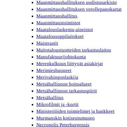
Maanmittaushallituksen uudistusarkisto
Maanmittaushallituksen verollepanokartat
Maanmittaushallitus
Maanmittaustoimistot
Maatalouslaskenta-aineistot
Maatalousoppilaitokset
Maistraatit
Maitotaloustuotteiden tarkastuslaitos
Manufaktuurijohtokunta
Merenkulkuun liittyvät asiakirjat
Merimieshuoneet
Merivahingonlaskija
Metsähallinnon hoitoalueet
Metsähallinnon tarkastuspiirit
Metsähallitus
Mikrofilmit ja -kortit
Ministeriöiden toimielimet ja hankkeet
Murmanskin kotiseutumuseo
Necropolis Peterburgensis