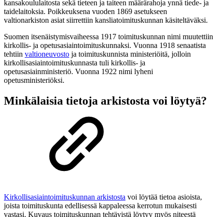
kansakoululaitosta sekä tieteen ja taiteen määrärahoja ynnä tiede- ja
taidelaitoksia. Poikkeuksena vuoden 1869 asetukseen
valtionarkiston asiat siirrettiin kansliatoimituskunnan käsiteltäväksi.
Suomen itsenäistymisvaiheessa 1917 toimituskunnan nimi muutettiin
kirkollis- ja opetusasiaintoimituskunnaksi. Vuonna 1918 senaatista
tehtiin
valtioneuvosto
ja toimituskunnista ministeriöitä, jolloin
kirkollisasiaintoimituskunnasta tuli kirkollis- ja
opetusasiainministeriö. Vuonna 1922 nimi lyheni
opetusministeriöksi.
Minkälaisia tietoja arkistosta voi löytyä?
Kirkollisasiaintoimituskunnan arkistosta
voi löytää tietoa asioista,
joista toimituskunta edellisessä kappaleessa kerrotun mukaisesti
vastasi. Kuvaus toimituskunnan tehtävistä löytyy myös niteestä