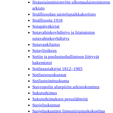
Sisäasiainministeriön ulkomaalaistoimiston
arkisto
Sisällissodan taistelupaikkakortisto
Sisällissota 1918
Sotapäiväkirjat
Sotavahinkoyhdistys ja Irtaimiston
sotavahinkoyhdistys
Sotavankilaitos
Sotaylioikeus
Sotiin ja puolustushallintoon liittyvät
hakemistot
Sotilasasiakirjat 1812–1905
Sotilasseurakunnat
Sotilastoimituskunta
Stavropolin aluepiirin arkistokomitea
Sukututkimus
Sukututkimuksen peruslähteitä
Suojeluskunnat
Suojeluskuntien lippupiirustuskokoelma