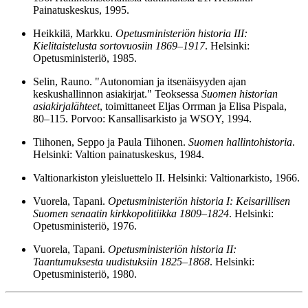
Painatuskeskus, 1995.
Heikkilä, Markku.
Opetusministeriön historia III:
Kielitaistelusta sortovuosiin 1869–1917
. Helsinki:
Opetusministeriö, 1985.
Selin, Rauno. "Autonomian ja itsenäisyyden ajan
keskushallinnon asiakirjat." Teoksessa
Suomen historian
asiakirjalähteet
, toimittaneet Eljas Orrman ja Elisa Pispala,
80–115. Porvoo: Kansallisarkisto ja WSOY, 1994.
Tiihonen, Seppo ja Paula Tiihonen.
Suomen hallintohistoria
.
Helsinki: Valtion painatuskeskus, 1984.
Valtionarkiston yleisluettelo II. Helsinki: Valtionarkisto, 1966.
Vuorela, Tapani.
Opetusministeriön historia I: Keisarillisen
Suomen senaatin kirkkopolitiikka 1809–1824
. Helsinki:
Opetusministeriö, 1976.
Vuorela, Tapani.
Opetusministeriön historia II:
Taantumuksesta uudistuksiin 1825–1868
. Helsinki:
Opetusministeriö, 1980.