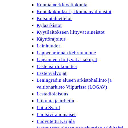
Kunniamerkkivaliokunta
Kuntakokoukset ja kunnanvaltuustot
Kutsuntaluettelot
Kyläarkistot
Kyytilaitokseen liittyvät aineistot
Käyttörajoitus
Lainhuudot
Lappeenrannan kehruuhuone
Lapsuuteen liittyvät asiakirjat
Lastensiirtokomitea
Lastenvalvojat
Leningradin alueen arkistohallinto ja
valtionarkisto Viipurissa (LOGAV)
Lestadiolaisuus
Liikunta ja urheilu
Lotta Svärd
Luotsiviranomaiset
Luovutettu Karjala