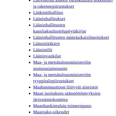
Luovutetun alueen varuskuntien arkkitehti-
ja rakennepiirustukset
Lääkintöhallitus
Lääninhallitukset
Lääninhallitusten
kansliakuulustelupöytäkirjat
Lääninhallitusten määräaikaisilmoitukset
Lääninlääkärit
Läänintilit
Lääninvankilat
Maa- ja metsätalousministeriön
asutusasiainosasto
Maa- ja metsätalousministeriön
tyyppitalopiirustukset
Maahanmuuttoon liittyvät aineistot
Maan jaoituksen säännöttömyyksien
järjestämiskomitea
Maanhankintalain toimeenpano
Maanjako-oikeudet