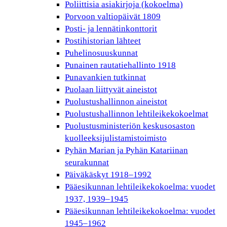
Poliittisia asiakirjoja (kokoelma)
Porvoon valtiopäivät 1809
Posti- ja lennätinkonttorit
Postihistorian lähteet
Puhelinosuuskunnat
Punainen rautatiehallinto 1918
Punavankien tutkinnat
Puolaan liittyvät aineistot
Puolustushallinnon aineistot
Puolustushallinnon lehtileikekokoelmat
Puolustusministeriön keskusosaston
kuolleeksijulistamistoimisto
Pyhän Marian ja Pyhän Katariinan
seurakunnat
Päiväkäskyt 1918–1992
Pääesikunnan lehtileikekokoelma: vuodet
1937, 1939–1945
Pääesikunnan lehtileikekokoelma: vuodet
1945–1962