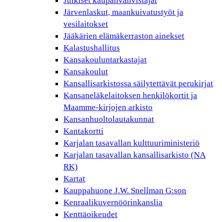
Julkiset kaupanvahvistajat
Järvenlaskut, maankuivatustyöt ja
vesilaitokset
Jääkärien elämäkerraston ainekset
Kalastushallitus
Kansakouluntarkastajat
Kansakoulut
Kansallisarkistossa säilytettävät perukirjat
Kansaneläkelaitoksen henkilökortit ja
Maamme-kirjojen arkisto
Kansanhuoltolautakunnat
Kantakortti
Karjalan tasavallan kulttuuriministeriö
Karjalan tasavallan kansallisarkisto (NA
RK)
Kartat
Kauppahuone J.W. Snellman G:son
Kenraalikuvernöörinkanslia
Kenttäoikeudet