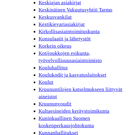
Keskiajan asiakirjat
Keskinäinen Vakuutusyhtiö Tarmo
Keskusvankilat
Kestikievariasiakirjat
Kirkollisasiaintoimituskunta
Konsulaatit ja lähetystöt
Korkein oikeus
Kotijoukkojen esikunta,
työvelvollisuusasiaintoimisto
Kouluhallitus
Koulukodit ja kasvatuslaitokset
Koulut
Kruununtilojen katselmukseen liittyvät
aineistot
Kruununvoudit
Kultaesineiden keräystoimikunta
Kuninkaallinen Suomen
koskenperkausjohtokunta
Kunnanhallitukset