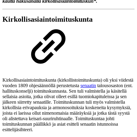
kautta hakusanalla kirkollisasiaintoimituskun*.
Kirkollisasiaintoimituskunta
Kirkollisasiaintoimituskunta (kirkollistoimituskunta) oli yksi viidestä
vuoden 1809 ohjesäännöllä perustetusta
senaatin
talousosaston (ent.
hallituskonselji) toimituskunnasta. Sen tuli valmistella ja käsitellä
sellaisia asioita, jotka olivat olleet esillä tuomiokapituleissa ja sen
jälkeen siirretty senaatille. Toimituskunnan tuli myös valmistella
kirkollisia erivapauksia ja armonosoituksia koskeneita kysymyksiä,
joista ei laeissa ollut nimenomaisia määräyksiä ja jotka tästä syystä
oli alistettava keisari-suuriruhtinaalle. Toimituskuntaa johti
toimituskunnan päällikkö ja asiat esitteli senaatin istunnoissa
esittelijäsihteeri.