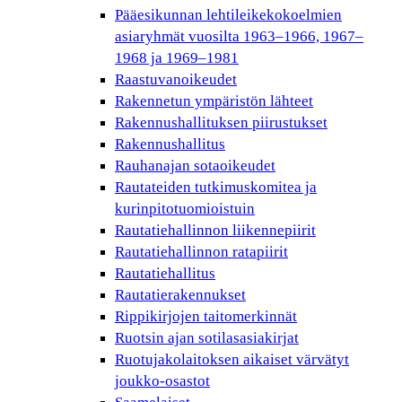
Pääesikunnan lehtileikekokoelmien
asiaryhmät vuosilta 1963–1966, 1967–
1968 ja 1969–1981
Raastuvanoikeudet
Rakennetun ympäristön lähteet
Rakennushallituksen piirustukset
Rakennushallitus
Rauhanajan sotaoikeudet
Rautateiden tutkimuskomitea ja
kurinpitotuomioistuin
Rautatiehallinnon liikennepiirit
Rautatiehallinnon ratapiirit
Rautatiehallitus
Rautatierakennukset
Rippikirjojen taitomerkinnät
Ruotsin ajan sotilasasiakirjat
Ruotujakolaitoksen aikaiset värvätyt
joukko-osastot