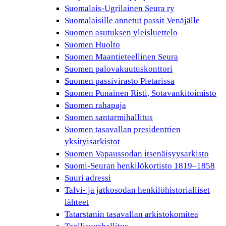
Suomalais-Ugrilainen Seura ry
Suomalaisille annetut passit Venäjälle
Suomen asutuksen yleisluettelo
Suomen Huolto
Suomen Maantieteellinen Seura
Suomen palovakuutuskonttori
Suomen passivirasto Pietarissa
Suomen Punainen Risti, Sotavankitoimisto
Suomen rahapaja
Suomen santarmihallitus
Suomen tasavallan presidenttien
yksityisarkistot
Suomen Vapaussodan itsenäisyysarkisto
Suomi-Seuran henkilökortisto 1819–1858
Suuri adressi
Talvi- ja jatkosodan henkilöhistorialliset
lähteet
Tatarstanin tasavallan arkistokomitea