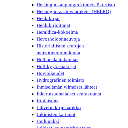
Helsingin kaupungin kiinteistökortisto
Helsingin raastuvanoikeus (HELRO)
Henkikirjat
Henkikirjoittajat
Heraldica-kokoelma
Hevoshoidonneuvoja
Historiallisten seurojen
muistitietotoimikunta
Holhouslautakunnat
Hollikyytiasiakirjat
Hovioikeudet
Hydrografinen toimisto
Ihmiselämän viimeiset lähteet
Inkerinsuomalaiset seurakunnat
Irtolaisuus
Jahvetin kirjelaatikko
Jokioisten kartanot
Joulupukki