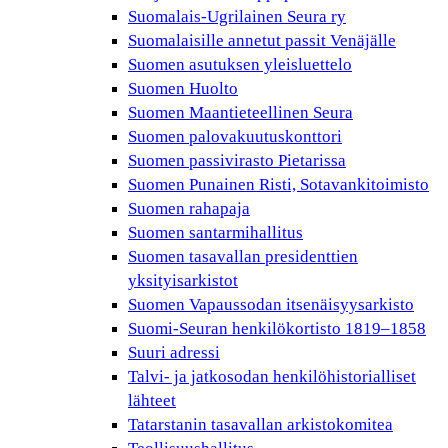
Suomalais-Ugrilainen Seura ry
Suomalaisille annetut passit Venäjälle
Suomen asutuksen yleisluettelo
Suomen Huolto
Suomen Maantieteellinen Seura
Suomen palovakuutuskonttori
Suomen passivirasto Pietarissa
Suomen Punainen Risti, Sotavankitoimisto
Suomen rahapaja
Suomen santarmihallitus
Suomen tasavallan presidenttien
yksityisarkistot
Suomen Vapaussodan itsenäisyysarkisto
Suomi-Seuran henkilökortisto 1819–1858
Suuri adressi
Talvi- ja jatkosodan henkilöhistorialliset
lähteet
Tatarstanin tasavallan arkistokomitea