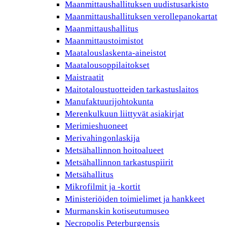
Maanmittaushallituksen uudistusarkisto
Maanmittaushallituksen verollepanokartat
Maanmittaushallitus
Maanmittaustoimistot
Maatalouslaskenta-aineistot
Maatalousoppilaitokset
Maistraatit
Maitotaloustuotteiden tarkastuslaitos
Manufaktuurijohtokunta
Merenkulkuun liittyvät asiakirjat
Merimieshuoneet
Merivahingonlaskija
Metsähallinnon hoitoalueet
Metsähallinnon tarkastuspiirit
Metsähallitus
Mikrofilmit ja -kortit
Ministeriöiden toimielimet ja hankkeet
Murmanskin kotiseutumuseo
Necropolis Peterburgensis