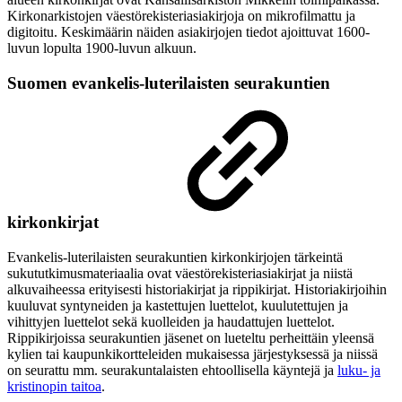
Kirkonarkistojen väestörekisteriasiakirjoja on mikrofilmattu ja
digitoitu. Keskimäärin näiden asiakirjojen tiedot ajoittuvat 1600-
luvun lopulta 1900-luvun alkuun.
Suomen evankelis-luterilaisten seurakuntien
kirkonkirjat
Evankelis-luterilaisten seurakuntien kirkonkirjojen tärkeintä
sukututkimusmateriaalia ovat väestörekisteriasiakirjat ja niistä
alkuvaiheessa erityisesti historiakirjat ja rippikirjat. Historiakirjoihin
kuuluvat syntyneiden ja kastettujen luettelot, kuulutettujen ja
vihittyjen luettelot sekä kuolleiden ja haudattujen luettelot.
Rippikirjoissa seurakuntien jäsenet on lueteltu perheittäin yleensä
kylien tai kaupunkikortteleiden mukaisessa järjestyksessä ja niissä
on seurattu mm. seurakuntalaisten ehtoollisella käyntejä ja
luku- ja
kristinopin taitoa
.