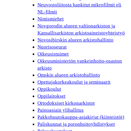
Neuvostoliitosta hankitut mikrofilmit eli
NL-filmit
Nimismiehet
Novgorodin alueen valtionarkiston ja
Kansallisarkiston arkistoaineistoyhteistyö
Novosibirskin alueen arkistohallinto
Nuorisoseurat
Oikeusistuimet
Oikeusministeriön vankeinhoito-osaston
arkisto
Omskin alueen arkistohallinto
Opettajakorkeakoulut ja seminaarit
Oppikoulut
Oppilaitokset
Ortodoksiset kirkonarkistot
Painoasiain ylihallitus
Pakkohuutokauppa-asiakirjat (kiinteistöt)
Paliskunnat ja poronhoitoyhdistykset