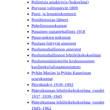
Poliittisia asiakirjoja (kokoelma)
Porvoon valtiopäivät 1809
Posti- ja lennätinkonttorit
Postihistorian lähteet
Puhelinosuuskunnat
Punainen rautatiehallinto 1918
Punavankien tutkinnat
Puolaan liittyvät aineistot
Puolustushallinnon aineistot
Puolustushallinnon lehtileikekokoelmat
Puolustusministeriön keskusosaston
kuolleeksijulistamistoimisto
Pyhän Marian ja Pyhän Katariinan
seurakunnat
Päiväkäskyt 1918–1992
Pääesikunnan lehtileikekokoelma: vuodet
1937, 1939–1945
Pääesikunnan lehtileikekokoelma: vuodet
1945–1962