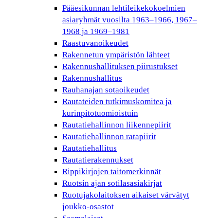
Pääesikunnan lehtileikekokoelmien
asiaryhmät vuosilta 1963–1966, 1967–
1968 ja 1969–1981
Raastuvanoikeudet
Rakennetun ympäristön lähteet
Rakennushallituksen piirustukset
Rakennushallitus
Rauhanajan sotaoikeudet
Rautateiden tutkimuskomitea ja
kurinpitotuomioistuin
Rautatiehallinnon liikennepiirit
Rautatiehallinnon ratapiirit
Rautatiehallitus
Rautatierakennukset
Rippikirjojen taitomerkinnät
Ruotsin ajan sotilasasiakirjat
Ruotujakolaitoksen aikaiset värvätyt
joukko-osastot