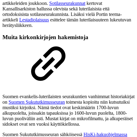
artikkeleiden joukkoon.
Sotilasseurakunnat
kertovat
Kansallisarkiston hallussa olevista sekä luterilaisista että
ortodoksisista sotilasseurakunnista. Lisäksi vielä Portin teema-
artikkeli
Lestadiolaisuus
esittelee tämän luterilaisuuteen lukeutuvan
herätysliikkeen.
Muita kirkonkirjojen hakemistoja
Suomen evankelis-luterilaisten seurakuntien vanhimmat historiakirjat
on
Suomen Sukututkimusseuran
toimesta kopioitu niin kutsutuiksi
mustiksi kirjoiksi. Nämä tiedot ovat keskimäärin 1700-luvun
alkupuolelta, joissakin tapauksissa jo 1600-luvun puolelta, 1800-
luvun puoliväliin asti. Mustat kirjat on mikrofilmattu, ja alkuperäiset
sidokset ovat sen vuoksi käyttökiellossa.
Suomen Sukututkimusseuran sähköisessä
HisKi-hakuohjelmassa