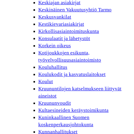
Keskiajan asiakirjat
Keskinäinen Vakuutusyhtiö Tarmo
Keskusvankilat
Kestikievariasiakirjat
Kirkollisasiaintoimituskunta
Konsulaatit ja lähetystöt
Korkein oikeus
Kotijoukkojen esikunta,
työvelvollisuusasiaintoimisto
Kouluhallitus
Koulukodit ja kasvatuslaitokset
Koulut
Kruununtilojen katselmukseen liittyvät
aineistot
Kruununvoudit
Kultaesineiden keräystoimikunta
Kuninkaallinen Suomen
koskenperkausjohtokunta
Kunnanhallitukset