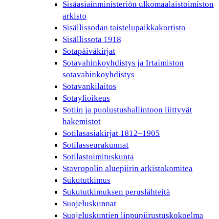
Sisäasiainministeriön ulkomaalaistoimiston
arkisto
Sisällissodan taistelupaikkakortisto
Sisällissota 1918
Sotapäiväkirjat
Sotavahinkoyhdistys ja Irtaimiston
sotavahinkoyhdistys
Sotavankilaitos
Sotaylioikeus
Sotiin ja puolustushallintoon liittyvät
hakemistot
Sotilasasiakirjat 1812–1905
Sotilasseurakunnat
Sotilastoimituskunta
Stavropolin aluepiirin arkistokomitea
Sukututkimus
Sukututkimuksen peruslähteitä
Suojeluskunnat
Suojeluskuntien lippupiirustuskokoelma