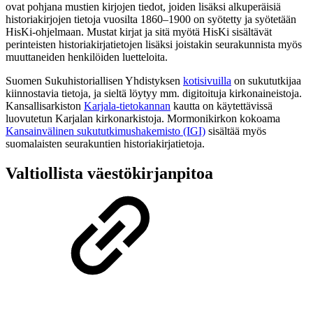
ovat pohjana mustien kirjojen tiedot, joiden lisäksi alkuperäisiä
historiakirjojen tietoja vuosilta 1860–1900 on syötetty ja syötetään
HisKi-ohjelmaan. Mustat kirjat ja sitä myötä HisKi sisältävät
perinteisten historiakirjatietojen lisäksi joistakin seurakunnista myös
muuttaneiden henkilöiden luetteloita.
Suomen Sukuhistoriallisen Yhdistyksen
kotisivuilla
on sukututkijaa
kiinnostavia tietoja, ja sieltä löytyy mm. digitoituja kirkonaineistoja.
Kansallisarkiston
Karjala-tietokannan
kautta on käytettävissä
luovutetun Karjalan kirkonarkistoja. Mormonikirkon kokoama
Kansainvälinen sukututkimushakemisto (IGI)
sisältää myös
suomalaisten seurakuntien historiakirjatietoja.
Valtiollista väestökirjanpitoa