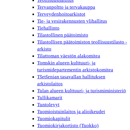
Teollisuushallitus
Tervanpoltto ja tervakauppa
Terveydenhoitoarkistot
Tie- ja vesirakennusten ylihallitus
Tiehallinto
Tilastollinen päätoimisto
Tilastollisen päätoimiston teollisuustilasto -
arkisto
Tilattoman väestön alakomitea
Tomskin alueen kulttuuri- ja
turismidepartementin arkistokomitea
Tšetšenian tasavallan hallituksen
arkistolaitos
Tulan alueen kulttuuri- ja turismiministeriö
Tullikamarit
Tuntolevyt
Tuomioistuinlaitos ja alioikeudet
Tuomiokapitulit
Tuomiokirjakortisto (Tuokko)