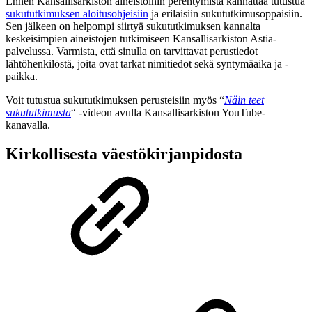
Ennen Kansallisarkiston aineistoihin perehtymistä kannattaa tutustua
sukututkimuksen aloitusohjeisiin
ja erilaisiin sukututkimusoppaisiin.
Sen jälkeen on helpompi siirtyä sukututkimuksen kannalta
keskeisimpien aineistojen tutkimiseen Kansallisarkiston Astia-
palvelussa. Varmista, että sinulla on tarvittavat perustiedot
lähtöhenkilöstä, joita ovat tarkat nimitiedot sekä syntymäaika ja -
paikka.
Voit tutustua sukututkimuksen perusteisiin myös “
Näin teet
sukututkimusta
“ -videon avulla Kansallisarkiston YouTube-
kanavalla.
Kirkollisesta väestökirjanpidosta