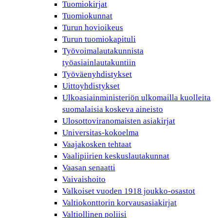
Tuomiokirjat
Tuomiokunnat
Turun hovioikeus
Turun tuomiokapituli
Työvoimalautakunnista
työasiainlautakuntiin
Työväenyhdistykset
Uittoyhdistykset
Ulkoasiainministeriön ulkomailla kuolleita
suomalaisia koskeva aineisto
Ulosottoviranomaisten asiakirjat
Universitas-kokoelma
Vaajakosken tehtaat
Vaalipiirien keskuslautakunnat
Vaasan senaatti
Vaivaishoito
Valkoiset vuoden 1918 joukko-osastot
Valtiokonttorin korvausasiakirjat
Valtiollinen poliisi