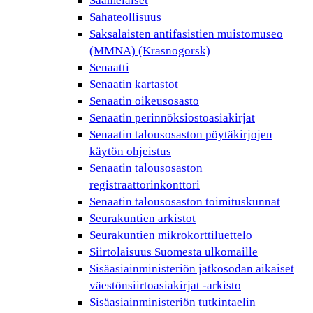
Saamelaiset
Sahateollisuus
Saksalaisten antifasistien muistomuseo
(MMNA) (Krasnogorsk)
Senaatti
Senaatin kartastot
Senaatin oikeusosasto
Senaatin perinnöksiostoasiakirjat
Senaatin talousosaston pöytäkirjojen
käytön ohjeistus
Senaatin talousosaston
registraattorinkonttori
Senaatin talousosaston toimituskunnat
Seurakuntien arkistot
Seurakuntien mikrokorttiluettelo
Siirtolaisuus Suomesta ulkomaille
Sisäasiainministeriön jatkosodan aikaiset
väestönsiirtoasiakirjat -arkisto
Sisäasiainministeriön tutkintaelin