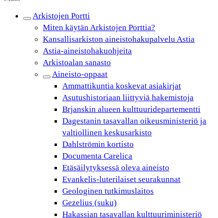
Arkistojen Portti
Miten käytän Arkistojen Porttia?
Kansallisarkiston aineistohakupalvelu Astia
Astia-aineistohakuohjeita
Arkistoalan sanasto
Aineisto-oppaat
Ammattikuntia koskevat asiakirjat
Asutushistoriaan liittyviä hakemistoja
Brjanskin alueen kulttuuridepartementti
Dagestanin tasavallan oikeusministeriö ja
valtiollinen keskusarkisto
Dahlströmin kortisto
Documenta Carelica
Etäsäilytyksessä oleva aineisto
Evankelis-luterilaiset seurakunnat
Geologinen tutkimuslaitos
Gezelius (suku)
Hakassian tasavallan kulttuuriministeriö