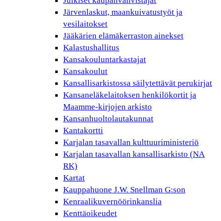
Julkiset kaupanvahvistajat
Järvenlaskut, maankuivatustyöt ja
vesilaitokset
Jääkärien elämäkerraston ainekset
Kalastushallitus
Kansakouluntarkastajat
Kansakoulut
Kansallisarkistossa säilytettävät perukirjat
Kansaneläkelaitoksen henkilökortit ja
Maamme-kirjojen arkisto
Kansanhuoltolautakunnat
Kantakortti
Karjalan tasavallan kulttuuriministeriö
Karjalan tasavallan kansallisarkisto (NA
RK)
Kartat
Kauppahuone J.W. Snellman G:son
Kenraalikuvernöörinkanslia
Kenttäoikeudet