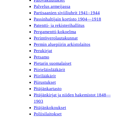
Palovakuutukset
Palvelus armeijassa
Partisaanien siviiliuhrit 1941–1944
Passinhaltijain kortisto 1904—1918
Patentti- ja rekisterihallitus
Pergamentti-kokoelma
Perintöverolautakunnat
Permin aluepiirin arkistolaitos
Perukirjat
Petsamo
Pietarin suomalaiset
Piirieläinlääkärit
Piirilääkärit
Piirustukset
Pitäjänkartasto
Pitäjänkirjat ja niiden hakemistot 1848—
1903
Pitäjänkokoukset
Poliisilaitokset