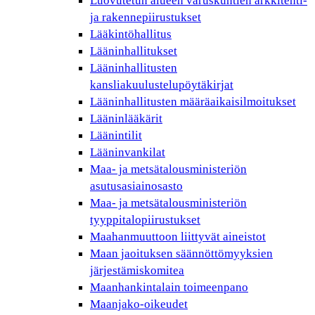
Luovutetun alueen varuskuntien arkkitehti-
ja rakennepiirustukset
Lääkintöhallitus
Lääninhallitukset
Lääninhallitusten
kansliakuulustelupöytäkirjat
Lääninhallitusten määräaikaisilmoitukset
Lääninlääkärit
Läänintilit
Lääninvankilat
Maa- ja metsätalousministeriön
asutusasiainosasto
Maa- ja metsätalousministeriön
tyyppitalopiirustukset
Maahanmuuttoon liittyvät aineistot
Maan jaoituksen säännöttömyyksien
järjestämiskomitea
Maanhankintalain toimeenpano
Maanjako-oikeudet