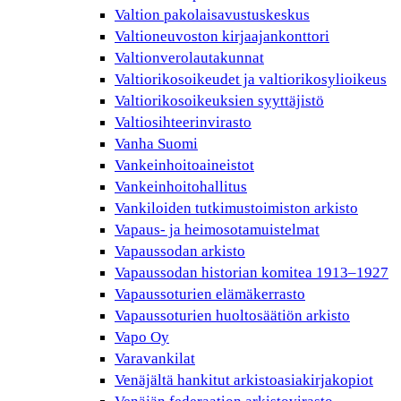
Valtion pakolaisavustuskeskus
Valtioneuvoston kirjaajankonttori
Valtionverolautakunnat
Valtiorikosoikeudet ja valtiorikosylioikeus
Valtiorikosoikeuksien syyttäjistö
Valtiosihteerinvirasto
Vanha Suomi
Vankeinhoitoaineistot
Vankeinhoitohallitus
Vankiloiden tutkimustoimiston arkisto
Vapaus- ja heimosotamuistelmat
Vapaussodan arkisto
Vapaussodan historian komitea 1913–1927
Vapaussoturien elämäkerrasto
Vapaussoturien huoltosäätiön arkisto
Vapo Oy
Varavankilat
Venäjältä hankitut arkistoasiakirjakopiot