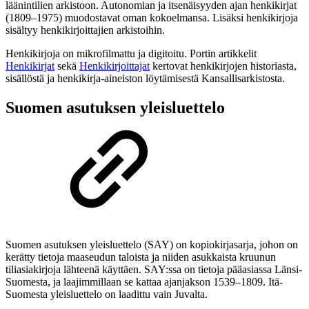
läänintilien arkistoon. Autonomian ja itsenäisyyden ajan henkikirjat
(1809–1975) muodostavat oman kokoelmansa. Lisäksi henkikirjoja
sisältyy henkikirjoittajien arkistoihin.
Henkikirjoja on mikrofilmattu ja digitoitu. Portin artikkelit
Henkikirjat
sekä
Henkikirjoittajat
kertovat henkikirjojen historiasta,
sisällöstä ja henkikirja-aineiston löytämisestä Kansallisarkistosta.
Suomen asutuksen yleisluettelo
Suomen asutuksen yleisluettelo (SAY) on kopiokirjasarja, johon on
kerätty tietoja maaseudun taloista ja niiden asukkaista kruunun
tiliasiakirjoja lähteenä käyttäen. SAY:ssa on tietoja pääasiassa Länsi-
Suomesta, ja laajimmillaan se kattaa ajanjakson 1539–1809. Itä-
Suomesta yleisluettelo on laadittu vain Juvalta.