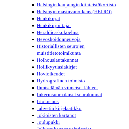
Helsingin kaupungin kiinteistökortisto
Helsingin raastuvanoikeus (HELRO)
Henkikirjat
Henkikirjoittajat
Heraldica-kokoelma
Hevoshoidonneuvoja
Historiallisten seurojen
muistitietotoimikunta
Holhouslautakunnat
Hollikyytiasiakirjat
Hovioikeudet
Hydrografinen toimisto
Ihmiselämän viimeiset lähteet
Inkerinsuomalaiset seurakunnat
Irtolaisuus
Jahvetin kirjelaatikko
Jokioisten kartanot
Joulupukki