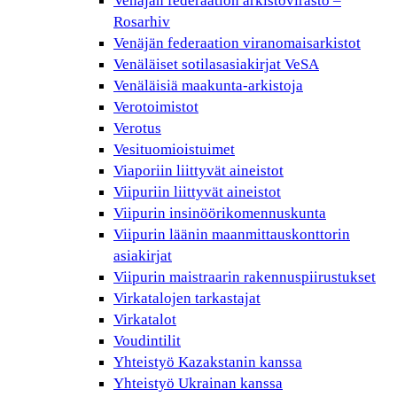
Venäjän federaation arkistovirasto –
Rosarhiv
Venäjän federaation viranomaisarkistot
Venäläiset sotilasasiakirjat VeSA
Venäläisiä maakunta-arkistoja
Verotoimistot
Verotus
Vesituomioistuimet
Viaporiin liittyvät aineistot
Viipuriin liittyvät aineistot
Viipurin insinöörikomennuskunta
Viipurin läänin maanmittauskonttorin
asiakirjat
Viipurin maistraarin rakennuspiirustukset
Virkatalojen tarkastajat
Virkatalot
Voudintilit
Yhteistyö Kazakstanin kanssa
Yhteistyö Ukrainan kanssa