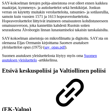
SAY-kokoelman tietojen pohja-aineistona ovat olleet ennen kaikkea
maakirjat, kymmenys- ja autioluettelot sekä henkikirjat. Jonkun
verran on käytetty muitakin veroluetteloita, ratsumies- ja sotilasrullia,
samoin kuin vuosien 1571 ja 1613 hopeaveroluetteloita.
Hopeaveroluettelot liittyivät irtaimeen omaisuuteen kohdistuneeseen
omaisuusveroon, joka kannettiin kahdesti Ruotsin sotien
seurauksena Älvsborgin linnan lunastamiseksi takaisin tanskalaisilta.
SAY-kokoelman aineistoja on mikrofilmattu ja digitoitu. SAY:sta on
olemassa Eljas Orrmanin kirjoittama
Suomen asutuksen
yleisluettelon opas (1975)
(
say_opas.pdf
).
Suomen asutuksen yleisluettelosta löytyy myös oma
Suomen
asutuksen yleisluettelo
-artikkelinsa.
Etsivä keskuspoliisi ja Valtiollinen poliisi
(EK-Valpo)