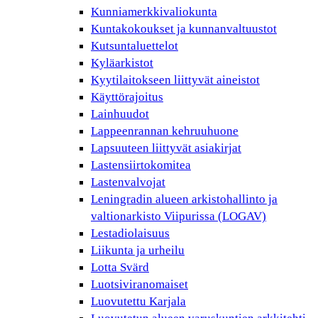
Kunniamerkkivaliokunta
Kuntakokoukset ja kunnanvaltuustot
Kutsuntaluettelot
Kyläarkistot
Kyytilaitokseen liittyvät aineistot
Käyttörajoitus
Lainhuudot
Lappeenrannan kehruuhuone
Lapsuuteen liittyvät asiakirjat
Lastensiirtokomitea
Lastenvalvojat
Leningradin alueen arkistohallinto ja
valtionarkisto Viipurissa (LOGAV)
Lestadiolaisuus
Liikunta ja urheilu
Lotta Svärd
Luotsiviranomaiset
Luovutettu Karjala