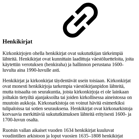
Henkikirjat
Kirkonkirjojen ohella henkikirjat ovat sukututkijan tärkeimpiä
lähteitä. Henkikirjat ovat kunnittain laadittuja väestöluetteloita, joita
käytettiin verotuksen (henkiraha) ja hallinnon perustana 1600-
luvulta aina 1990-luvulle asti.
Henkikirjat ja kirkonkirjat täydentävät usein toisiaan. Kirkonkirjat
ovat monesti henkikirjoja tarkempia väestökirjanpidon lähteitä,
mutta toisaalta on seurakuntia, joista kirkonkirjoja ei ole lainkaan
joiltakin tietyiltä ajanjaksoilta tai joiden kirkollisessa aineistossa on
muutoin aukkoja. Kirkonarkistoja on voinut hävitä esimerkiksi
tulipaloissa tai sotien seurauksena. Henkikirjat ovat kirkonarkistoja
korvaavia merkittäviä sukututkimuksen lähteitä erityisesti 1600- ja
1700-luvun osalta.
Ruotsin vallan aikaiset vuoden 1634 henkikirjat kuuluvat
voudintilien arkistoon ja loput vuosien 1635–1808 henkikirjat