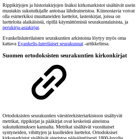
Rippikirjojen ja historiakirjojen lisäksi kirkonarkistot sisältävät usein
muutakin sukututkijalle antoisaa lähdeaineistoa. Kiinnostavia voivat
olla esimerkiksi muuttaneiden luettelot, lastenkirjat, joissa on
luetteloita alaikäisistä, ripillä käymättömistä seurakuntalaisista, ja
perukirja-asiakirjat
.
Evankelisluterilaisten seurakuntien arkistoista löytyy myös oma
kattava
Evankelis-luterilaiset seurakunnat
-artikkelinsa.
Suomen ortodoksisten seurakuntien kirkonkirjat
Ortodoksisten seurakuntien väestörekisteriarkistoon sisältyvät
metrikat, rippikirjat ja pääkirjat
ovat keskeistä aineistoa
sukututkimuksen kannalta. Metrikat sisältävät vuosittaiset
syntyneiden, vihittyjen ja kuolleiden luettelot. Ortodoksiset
kirkonarkistot sisältävät aineistoa pääsääntöisesti 1800-luvulta