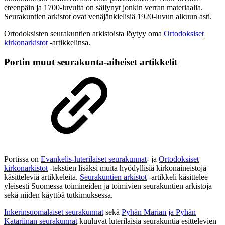
eteenpäin ja 1700-luvulta on säilynyt jonkin verran materiaalia.
Seurakuntien arkistot ovat venäjänkielisiä 1920-luvun alkuun asti.
Ortodoksisten seurakuntien arkistoista löytyy oma
Ortodoksiset
kirkonarkistot
-artikkelinsa.
Portin muut seurakunta-aiheiset artikkelit
Portissa on
Evankelis-luterilaiset seurakunnat
- ja
Ortodoksiset
kirkonarkistot
-tekstien lisäksi muita hyödyllisiä kirkonaineistoja
käsitteleviä artikkeleita.
Seurakuntien arkistot
-artikkeli käsittelee
yleisesti Suomessa toimineiden ja toimivien seurakuntien arkistoja
sekä niiden käyttöä tutkimuksessa.
Inkerinsuomalaiset seurakunnat
sekä
Pyhän Marian ja Pyhän
Katariinan seurakunnat
kuuluvat luterilaisia seurakuntia esittelevien