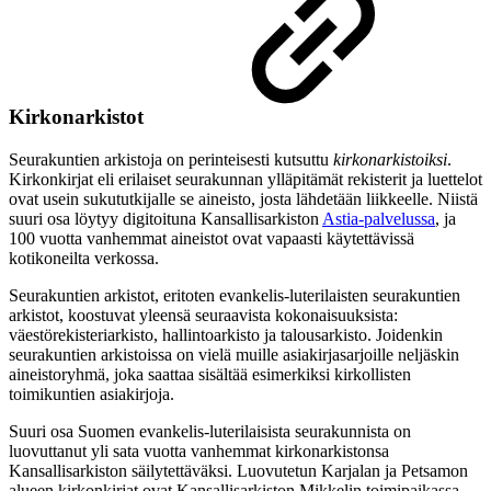
Kirkonarkistot
Seurakuntien arkistoja on perinteisesti kutsuttu
kirkonarkistoiksi
.
Kirkonkirjat eli erilaiset seurakunnan ylläpitämät rekisterit ja luettelot
ovat usein sukututkijalle se aineisto, josta lähdetään liikkeelle. Niistä
suuri osa löytyy digitoituna Kansallisarkiston
Astia-palvelussa
,
ja
100 vuotta vanhemmat aineistot ovat vapaasti käytettävissä
kotikoneilta verkossa.
Seurakuntien arkistot, eritoten evankelis-luterilaisten seurakuntien
arkistot, koostuvat yleensä seuraavista kokonaisuuksista:
väestörekisteriarkisto, hallintoarkisto ja talousarkisto. Joidenkin
seurakuntien arkistoissa on vielä muille asiakirjasarjoille neljäskin
aineistoryhmä, joka saattaa sisältää esimerkiksi kirkollisten
toimikuntien asiakirjoja.
Suuri osa Suomen evankelis-luterilaisista seurakunnista on
luovuttanut yli sata vuotta vanhemmat kirkonarkistonsa
Kansallisarkiston säilytettäväksi. Luovutetun Karjalan ja Petsamon
alueen kirkonkirjat ovat Kansallisarkiston Mikkelin toimipaikassa.