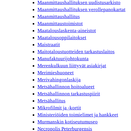
Maanmittaushallituksen uudistusarkisto
Maanmittaushallituksen verollepanokartat
Maanmittaushallitus
Maanmittaustoimistot
Maatalouslaskenta-aineistot
Maatalousoppilaitokset
Maistraatit
Maitotaloustuotteiden tarkastuslaitos
Manufaktuurijohtokunta
Merenkulkuun liittyvät asiakirjat
Merimieshuoneet
Merivahingonlaskija
Metsähallinnon hoitoalueet
Metsähallinnon tarkastuspiirit
Metsähallitus
Mikrofilmit ja -kortit
Ministeriöiden toimielimet ja hankkeet
Murmanskin kotiseutumuseo
Necropolis Peterburgensis