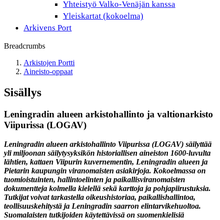
Yhteistyö Valko-Venäjän kanssa
Yleiskartat (kokoelma)
Arkivens Port
Breadcrumbs
Arkistojen Portti
Aineisto-oppaat
Sisällys
Leningradin alueen arkistohallinto ja valtionarkisto
Viipurissa (LOGAV)
Leningradin alueen arkistohallinto Viipurissa (LOGAV) säilyttää
yli miljoonan säilytysyksikön historiallisen aineiston 1600-luvulta
lähtien, kattaen Viipurin kuvernementin, Leningradin alueen ja
Pietarin kaupungin viranomaisten asiakirjoja. Kokoelmassa on
tuomioistuinten, hallintoelinten ja paikallisviranomaisten
dokumentteja kolmella kielellä sekä karttoja ja pohjapiirustuksia.
Tutkijat voivat tarkastella oikeushistoriaa, paikallishallintoa,
teollisuuskehitystä ja Leningradin saarron elintarvikehuoltoa.
Suomalaisten tutkijoiden käytettävissä on suomenkielisiä