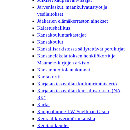
Julkiset kaupanvahvistajat
Järvenlaskut, maankuivatustyöt ja
vesilaitokset
Jääkärien elämäkerraston ainekset
Kalastushallitus
Kansakouluntarkastajat
Kansakoulut
Kansallisarkistossa säilytettävät perukirjat
Kansaneläkelaitoksen henkilökortit ja
Maamme-kirjojen arkisto
Kansanhuoltolautakunnat
Kantakortti
Karjalan tasavallan kulttuuriministeriö
Karjalan tasavallan kansallisarkisto (NA
RK)
Kartat
Kauppahuone J.W. Snellman G:son
Kenraalikuvernöörinkanslia
Kenttäoikeudet