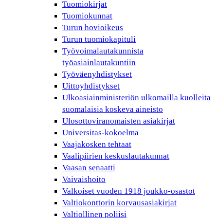
Tuomiokirjat
Tuomiokunnat
Turun hovioikeus
Turun tuomiokapituli
Työvoimalautakunnista
työasiainlautakuntiin
Työväenyhdistykset
Uittoyhdistykset
Ulkoasiainministeriön ulkomailla kuolleita
suomalaisia koskeva aineisto
Ulosottoviranomaisten asiakirjat
Universitas-kokoelma
Vaajakosken tehtaat
Vaalipiirien keskuslautakunnat
Vaasan senaatti
Vaivaishoito
Valkoiset vuoden 1918 joukko-osastot
Valtiokonttorin korvausasiakirjat
Valtiollinen poliisi