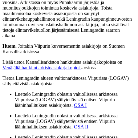
vuosina. Arkistossa on myös Punakaartin järjestöä ja
muonitusjoukkojen toimintaa koskevia asiakirjoja. Toista
maailmansotaa koskevista asiakirjoista on säilynyt
elintarvikekauppahallinnon sekä Leningradin kaupunginneuvoston
toimikunnan ravitsemuslaitoshallinnon asiakirjoja, jotka sisältävät
tietoja elintarvikehuollon järjestämisestä Leningradin saarron
aikana.
Huom.
Joitakin Viipurin kuvernementin asiakirjoja on Suomen
Kansallisarkistossa.
Lisää tietoa Kansallisarkiston hankituista asiakirjakopioista on
Venäjältä hankitut arkistoasiakirjakopiot
- osiossa.
Tietoa Leningradin alueen valtionarkistossa Viipurissa (LOGAV)
säilytettävistä asiakirjoista:
Luettelo Leningradin oblastin valtiollisessa arkistossa
Viipurissa (LOGAV) säilytettävistä entisen Viipurin
lääninhallituksen asiakirjoista.
OSA I
Luettelo Leningradin oblastin valtiollisessa arkistossa
Viipurissa (LOGAV) säilytettävistä entisen Viipurin
lääninhallituksen asiakirjoista.
OSA II
Luettelo Leningradin oblastin valtiollisessa arkistossa