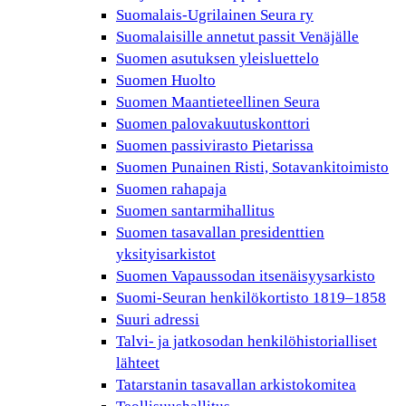
Suomalais-Ugrilainen Seura ry
Suomalaisille annetut passit Venäjälle
Suomen asutuksen yleisluettelo
Suomen Huolto
Suomen Maantieteellinen Seura
Suomen palovakuutuskonttori
Suomen passivirasto Pietarissa
Suomen Punainen Risti, Sotavankitoimisto
Suomen rahapaja
Suomen santarmihallitus
Suomen tasavallan presidenttien
yksityisarkistot
Suomen Vapaussodan itsenäisyysarkisto
Suomi-Seuran henkilökortisto 1819–1858
Suuri adressi
Talvi- ja jatkosodan henkilöhistorialliset
lähteet
Tatarstanin tasavallan arkistokomitea