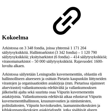
Kokoelma
Arkistossa on 3 348 fondia, joissa yhteensä 1 171 204
säilytysyksikköä. Hallintoarkistot (3 342 fondia) – 1 120 790
säilytysyksikköä; yksityisarkistot (6 fondia) – 414 säilytysyksikköä;
viranomaisarkistot – 50 000 säilytysyksikköä. Rajavuodet: 1600-
luvulta alkaen.
Arkistossa säilytetään Leningradin kuvernementtiin, oblastiin eli
hallinnolliseen alueeseen ja osittain Pietarin kaupunkiin liittyneiden
virastojen ja organisaatioiden asiakirjoja (mm. Pietarissa sijainneet
aluevirastot) vallankumousta edeltävältä ja vallankumouksen
jälkeiseltä ajalta sekä suurinta osaa Viipurin kuvernementin
asiakirjoista. Vallankumousta edeltävää aikaa edustavat Viipurin
kuvernementtihallinnon, kruununvoutien ja nimismiesten,
poliisilaitosten, Viipurin hovioikeuden, laamanninoikeuksien ja
kihlakunnanoikeuksien asiakirjafondit, jotka sisältävät alueen