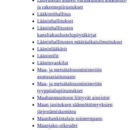
Luovutetun alueen varuskuntien arkkitehti-
ja rakennepiirustukset
Lääkintöhallitus
Lääninhallitukset
Lääninhallitusten
kansliakuulustelupöytäkirjat
Lääninhallitusten määräaikaisilmoitukset
Lääninlääkärit
Läänintilit
Lääninvankilat
Maa- ja metsätalousministeriön
asutusasiainosasto
Maa- ja metsätalousministeriön
tyyppitalopiirustukset
Maahanmuuttoon liittyvät aineistot
Maan jaoituksen säännöttömyyksien
järjestämiskomitea
Maanhankintalain toimeenpano
Maanjako-oikeudet