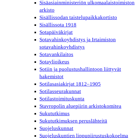
Sisäasiainministeriön ulkomaalaistoimiston
arkisto
Sisällissodan taistelupaikkakortisto
Sisällissota 1918
Sotapäiväkirjat
Sotavahinkoyhdistys ja Irtaimiston
sotavahinkoyhdistys
Sotavankilaitos
Sotaylioikeus
Sotiin ja puolustushallintoon liittyvät
hakemistot
Sotilasasiakirjat 1812–1905
Sotilasseurakunnat
Sotilastoimituskunta
Stavropolin aluepiirin arkistokomitea
Sukututkimus
Sukututkimuksen peruslähteitä
Suojeluskunnat
Suojeluskuntien lippupiirustuskokoelma