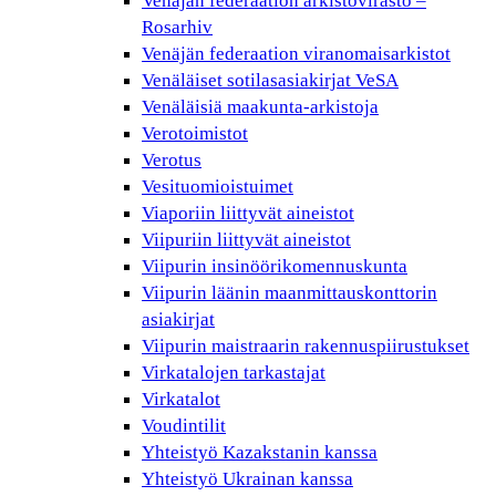
Venäjän federaation arkistovirasto –
Rosarhiv
Venäjän federaation viranomaisarkistot
Venäläiset sotilasasiakirjat VeSA
Venäläisiä maakunta-arkistoja
Verotoimistot
Verotus
Vesituomioistuimet
Viaporiin liittyvät aineistot
Viipuriin liittyvät aineistot
Viipurin insinöörikomennuskunta
Viipurin läänin maanmittauskonttorin
asiakirjat
Viipurin maistraarin rakennuspiirustukset
Virkatalojen tarkastajat
Virkatalot
Voudintilit
Yhteistyö Kazakstanin kanssa
Yhteistyö Ukrainan kanssa