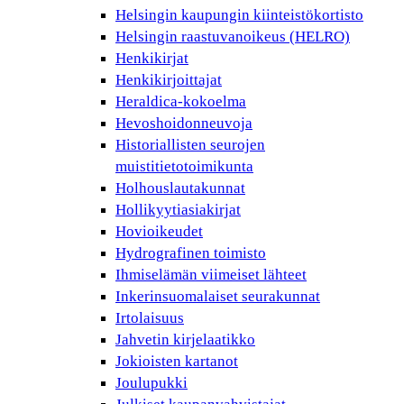
Helsingin kaupungin kiinteistökortisto
Helsingin raastuvanoikeus (HELRO)
Henkikirjat
Henkikirjoittajat
Heraldica-kokoelma
Hevoshoidonneuvoja
Historiallisten seurojen
muistitietotoimikunta
Holhouslautakunnat
Hollikyytiasiakirjat
Hovioikeudet
Hydrografinen toimisto
Ihmiselämän viimeiset lähteet
Inkerinsuomalaiset seurakunnat
Irtolaisuus
Jahvetin kirjelaatikko
Jokioisten kartanot
Joulupukki