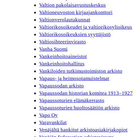
Valtion pakolaisavustuskeskus
Valtioneuvoston kirjaajankonttori
Valtionverolautakunnat
Valtiorikosoikeudet ja valtiorikosylioikeus
Valtiorikosoikeuksien syyttäjistö
Valtiosihteerinvirasto
Vanha Suomi
Vankeinhoitoaineistot
Vankeinhoitohallitus
Vankiloiden tutkimustoimiston arkisto
Vapaus- ja heimosotamuistelmat
Vapaussodan arkisto
Vapaussodan historian komitea 1913–1927
Vapaussoturien elämäkerrasto
Vapaussoturien huoltosäätiön arkisto
Vapo Oy
Varavankilat
Venäjältä hankitut arkistoasiakirjakopiot