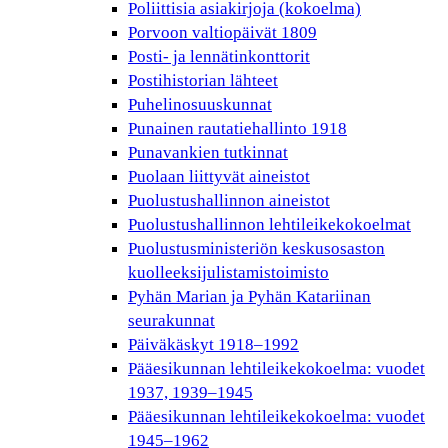
Poliittisia asiakirjoja (kokoelma)
Porvoon valtiopäivät 1809
Posti- ja lennätinkonttorit
Postihistorian lähteet
Puhelinosuuskunnat
Punainen rautatiehallinto 1918
Punavankien tutkinnat
Puolaan liittyvät aineistot
Puolustushallinnon aineistot
Puolustushallinnon lehtileikekokoelmat
Puolustusministeriön keskusosaston
kuolleeksijulistamistoimisto
Pyhän Marian ja Pyhän Katariinan
seurakunnat
Päiväkäskyt 1918–1992
Pääesikunnan lehtileikekokoelma: vuodet
1937, 1939–1945
Pääesikunnan lehtileikekokoelma: vuodet
1945–1962