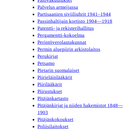
Palovakuutukset
Palvelus armeijassa
Partisaanien siviiliuhrit 1941–1944
Passinhaltijain kortisto 1904—1918
Patentti- ja rekisterihallitus
Pergamentti-kokoelma
Perintöverolautakunnat
Permin aluepiirin arkistolaitos
Perukirjat
Petsamo
Pietarin suomalaiset
Piirieläinlääkärit
Piirilääkärit
Piirustukset
Pitäjänkartasto
Pitäjänkirjat ja niiden hakemistot 1848—
1903
Pitäjänkokoukset
Poliisilaitokset