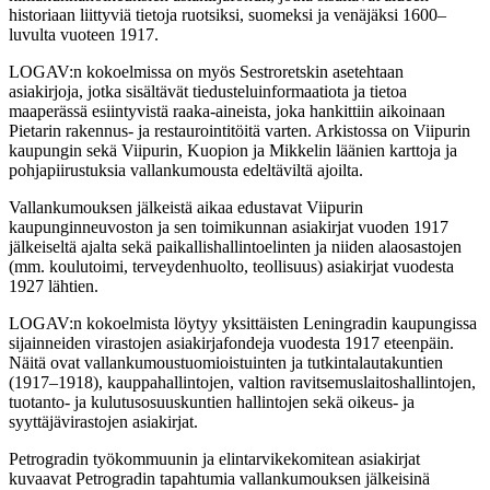
historiaan liittyviä tietoja ruotsiksi, suomeksi ja venäjäksi 1600–
luvulta vuoteen 1917.
LOGAV:n kokoelmissa on myös Sestroretskin asetehtaan
asiakirjoja, jotka sisältävät tiedusteluinformaatiota ja tietoa
maaperässä esiintyvistä raaka-aineista, joka hankittiin aikoinaan
Pietarin rakennus- ja restaurointitöitä varten. Arkistossa on Viipurin
kaupungin sekä Viipurin, Kuopion ja Mikkelin läänien karttoja ja
pohjapiirustuksia vallankumousta edeltäviltä ajoilta.
Vallankumouksen jälkeistä aikaa edustavat Viipurin
kaupunginneuvoston ja sen toimikunnan asiakirjat vuoden 1917
jälkeiseltä ajalta sekä paikallishallintoelinten ja niiden alaosastojen
(mm. koulutoimi, terveydenhuolto, teollisuus) asiakirjat vuodesta
1927 lähtien.
LOGAV:n kokoelmista löytyy yksittäisten Leningradin kaupungissa
sijainneiden virastojen asiakirjafondeja vuodesta 1917 eteenpäin.
Näitä ovat vallankumoustuomioistuinten ja tutkintalautakuntien
(1917–1918), kauppahallintojen, valtion ravitsemuslaitoshallintojen,
tuotanto- ja kulutusosuuskuntien hallintojen sekä oikeus- ja
syyttäjävirastojen asiakirjat.
Petrogradin työkommuunin ja elintarvikekomitean asiakirjat
kuvaavat Petrogradin tapahtumia vallankumouksen jälkeisinä