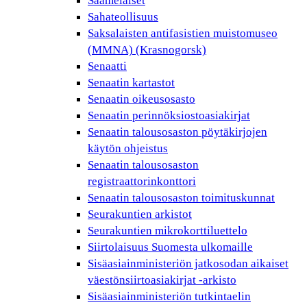
Saamelaiset
Sahateollisuus
Saksalaisten antifasistien muistomuseo
(MMNA) (Krasnogorsk)
Senaatti
Senaatin kartastot
Senaatin oikeusosasto
Senaatin perinnöksiostoasiakirjat
Senaatin talousosaston pöytäkirjojen
käytön ohjeistus
Senaatin talousosaston
registraattorinkonttori
Senaatin talousosaston toimituskunnat
Seurakuntien arkistot
Seurakuntien mikrokorttiluettelo
Siirtolaisuus Suomesta ulkomaille
Sisäasiainministeriön jatkosodan aikaiset
väestönsiirtoasiakirjat -arkisto
Sisäasiainministeriön tutkintaelin