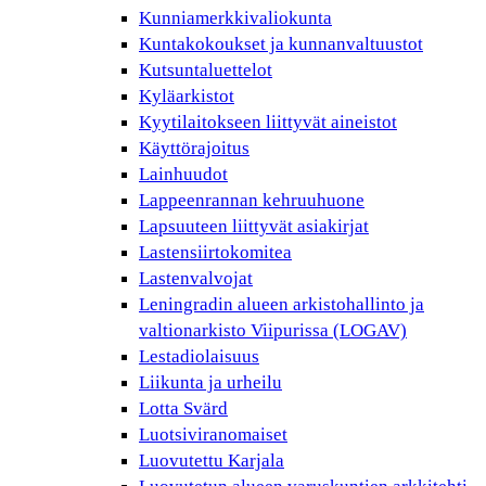
Kunniamerkkivaliokunta
Kuntakokoukset ja kunnanvaltuustot
Kutsuntaluettelot
Kyläarkistot
Kyytilaitokseen liittyvät aineistot
Käyttörajoitus
Lainhuudot
Lappeenrannan kehruuhuone
Lapsuuteen liittyvät asiakirjat
Lastensiirtokomitea
Lastenvalvojat
Leningradin alueen arkistohallinto ja
valtionarkisto Viipurissa (LOGAV)
Lestadiolaisuus
Liikunta ja urheilu
Lotta Svärd
Luotsiviranomaiset
Luovutettu Karjala