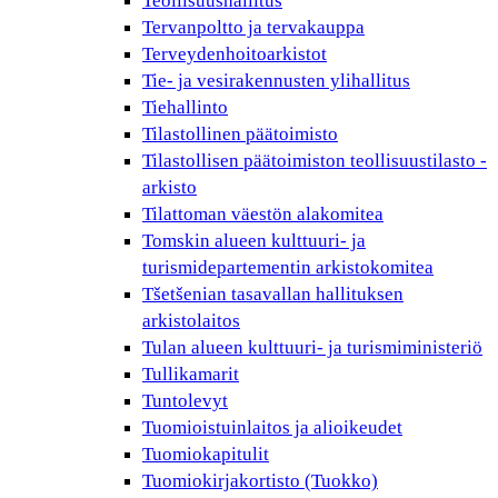
Teollisuushallitus
Tervanpoltto ja tervakauppa
Terveydenhoitoarkistot
Tie- ja vesirakennusten ylihallitus
Tiehallinto
Tilastollinen päätoimisto
Tilastollisen päätoimiston teollisuustilasto -
arkisto
Tilattoman väestön alakomitea
Tomskin alueen kulttuuri- ja
turismidepartementin arkistokomitea
Tšetšenian tasavallan hallituksen
arkistolaitos
Tulan alueen kulttuuri- ja turismiministeriö
Tullikamarit
Tuntolevyt
Tuomioistuinlaitos ja alioikeudet
Tuomiokapitulit
Tuomiokirjakortisto (Tuokko)