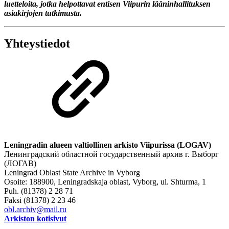
luetteloita, jotka helpottavat entisen Viipurin lääninhallituksen
asiakirjojen tutkimusta.
Yhteystiedot
Leningradin alueen valtiollinen arkisto Viipurissa (LOGAV)
Ленинградский областной государственный архив г. Выборг
(ЛОГАВ)
Leningrad Oblast State Archive in Vyborg
Osoite: 188900, Leningradskaja oblast, Vyborg, ul. Shturma, 1
Puh. (81378) 2 28 71
Faksi (81378) 2 23 46
obl.archiv@mail.ru
Arkiston kotisivut