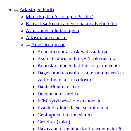
Arkistojen Portti
Miten käytän Arkistojen Porttia?
Kansallisarkiston aineistohakupalvelu Astia
Astia-aineistohakuohjeita
Arkistoalan sanasto
Aineisto-oppaat
Ammattikuntia koskevat asiakirjat
Asutushistoriaan liittyviä hakemistoja
Brjanskin alueen kulttuuridepartementti
Dagestanin tasavallan oikeusministeriö ja
valtiollinen keskusarkisto
Dahlströmin kortisto
Documenta Carelica
Etäsäilytyksessä oleva aineisto
Evankelis-luterilaiset seurakunnat
Geologinen tutkimuslaitos
Gezelius (suku)
Hakassian tasavallan kulttuuriministeriö