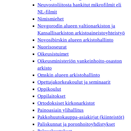
Neuvostoliitosta hankitut mikrofilmit eli
NL-filmit
Nimismiehet
Novgorodin alueen valtionarkiston ja
Kansallisarkiston arkistoaineistoyhteistyö
Novosibirskin alueen arkistohallinto
Nuorisoseurat
Oikeusistuimet
Oikeusministeriön vankeinhoito-osaston
arkisto
Omskin alueen arkistohallinto
Opettajakorkeakoulut ja seminaarit
Oppikoulut
Oppilaitokset
Ortodoksiset kirkonarkistot
Painoasiain ylihallitus
Pakkohuutokauppa-asiakirjat (kiinteistöt)
Paliskunnat ja poronhoitoyhdistykset