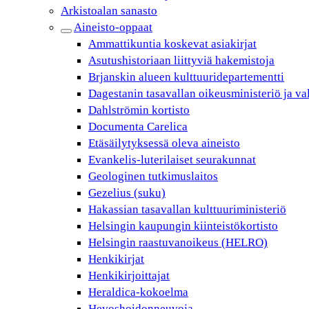
Arkistoalan sanasto
Aineisto-oppaat
Ammattikuntia koskevat asiakirjat
Asutushistoriaan liittyviä hakemistoja
Brjanskin alueen kulttuuridepartementti
Dagestanin tasavallan oikeusministeriö ja va
Dahlströmin kortisto
Documenta Carelica
Etäsäilytyksessä oleva aineisto
Evankelis-luterilaiset seurakunnat
Geologinen tutkimuslaitos
Gezelius (suku)
Hakassian tasavallan kulttuuriministeriö
Helsingin kaupungin kiinteistökortisto
Helsingin raastuvanoikeus (HELRO)
Henkikirjat
Henkikirjoittajat
Heraldica-kokoelma
Hevoshoidonneuvoja