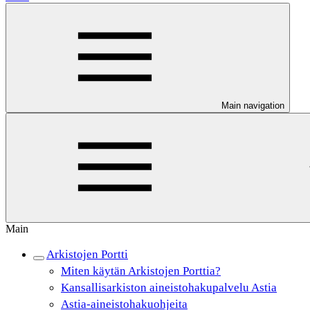
Main navigation
Main
Arkistojen Portti
Miten käytän Arkistojen Porttia?
Kansallisarkiston aineistohakupalvelu Astia
Astia-aineistohakuohjeita