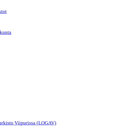
stot
kunta
narkisto Viipurissa (LOGAV)