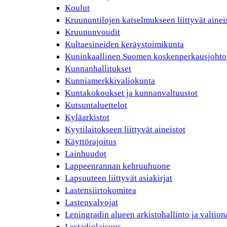
Koulut
Kruununtilojen katselmukseen liittyvät ainei
Kruununvoudit
Kultaesineiden keräystoimikunta
Kuninkaallinen Suomen koskenperkausjohto
Kunnanhallitukset
Kunniamerkkivaliokunta
Kuntakokoukset ja kunnanvaltuustot
Kutsuntaluettelot
Kyläarkistot
Kyytilaitokseen liittyvät aineistot
Käyttörajoitus
Lainhuudot
Lappeenrannan kehruuhuone
Lapsuuteen liittyvät asiakirjat
Lastensiirtokomitea
Lastenvalvojat
Leningradin alueen arkistohallinto ja valtio
Lestadiolaisuus