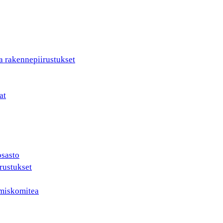
a rakennepiirustukset
at
osasto
rustukset
ämiskomitea