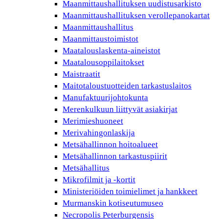
Maanmittaushallituksen uudistusarkisto
Maanmittaushallituksen verollepanokartat
Maanmittaushallitus
Maanmittaustoimistot
Maatalouslaskenta-aineistot
Maatalousoppilaitokset
Maistraatit
Maitotaloustuotteiden tarkastuslaitos
Manufaktuurijohtokunta
Merenkulkuun liittyvät asiakirjat
Merimieshuoneet
Merivahingonlaskija
Metsähallinnon hoitoalueet
Metsähallinnon tarkastuspiirit
Metsähallitus
Mikrofilmit ja -kortit
Ministeriöiden toimielimet ja hankkeet
Murmanskin kotiseutumuseo
Necropolis Peterburgensis