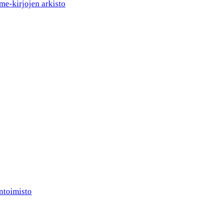
me-kirjojen arkisto
ntoimisto