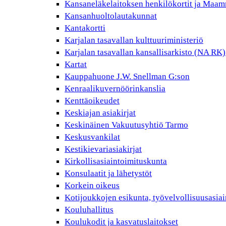
Kansaneläkelaitoksen henkilökortit ja Maam
Kansanhuoltolautakunnat
Kantakortti
Karjalan tasavallan kulttuuriministeriö
Karjalan tasavallan kansallisarkisto (NA RK)
Kartat
Kauppahuone J.W. Snellman G:son
Kenraalikuvernöörinkanslia
Kenttäoikeudet
Keskiajan asiakirjat
Keskinäinen Vakuutusyhtiö Tarmo
Keskusvankilat
Kestikievariasiakirjat
Kirkollisasiaintoimituskunta
Konsulaatit ja lähetystöt
Korkein oikeus
Kotijoukkojen esikunta, työvelvollisuusasiai
Kouluhallitus
Koulukodit ja kasvatuslaitokset