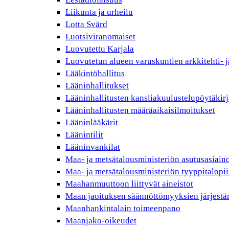
Liikunta ja urheilu
Lotta Svärd
Luotsiviranomaiset
Luovutettu Karjala
Luovutetun alueen varuskuntien arkkitehti- j
Lääkintöhallitus
Lääninhallitukset
Lääninhallitusten kansliakuulustelupöytäkirj
Lääninhallitusten määräaikaisilmoitukset
Lääninlääkärit
Läänintilit
Lääninvankilat
Maa- ja metsätalousministeriön asutusasiain
Maa- ja metsätalousministeriön tyyppitalopii
Maahanmuuttoon liittyvät aineistot
Maan jaoituksen säännöttömyyksien järjest
Maanhankintalain toimeenpano
Maanjako-oikeudet