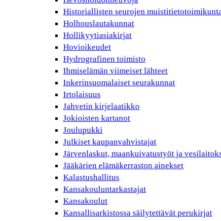
Historiallisten seurojen muistitietotoimikunt
Holhouslautakunnat
Hollikyytiasiakirjat
Hovioikeudet
Hydrografinen toimisto
Ihmiselämän viimeiset lähteet
Inkerinsuomalaiset seurakunnat
Irtolaisuus
Jahvetin kirjelaatikko
Jokioisten kartanot
Joulupukki
Julkiset kaupanvahvistajat
Järvenlaskut, maankuivatustyöt ja vesilaitok
Jääkärien elämäkerraston ainekset
Kalastushallitus
Kansakouluntarkastajat
Kansakoulut
Kansallisarkistossa säilytettävät perukirjat