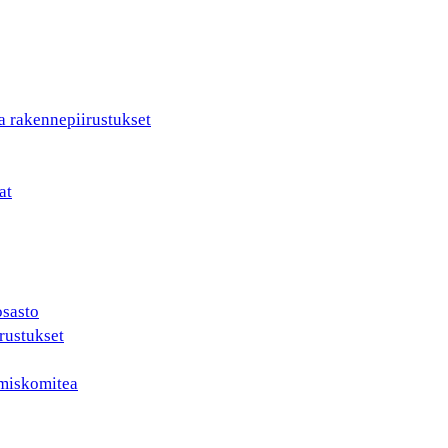
a rakennepiirustukset
at
osasto
rustukset
ämiskomitea