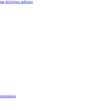
me-kirjojen arkisto
ntoimisto