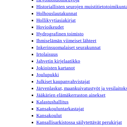
Historiallisten seurojen muistitietotoimikunt
Holhouslautakunnat
Hollikyytiasiakirjat
Hovioikeudet
Hydrografinen toimisto
Ihmiselämän viimeiset lähteet
Inkerinsuomalaiset seurakunnat
Irtolaisuus
Jahvetin kirjelaatikko
Jokioisten kartanot
Joulupukki
Julkiset kaupanvahvistajat
Järvenlaskut, maankuivatustyöt ja vesilaitok
Jääkärien elämäkerraston ainekset
Kalastushallitus
Kansakouluntarkastajat
Kansakoulut
Kansallisarkistossa säilytettävät perukirjat