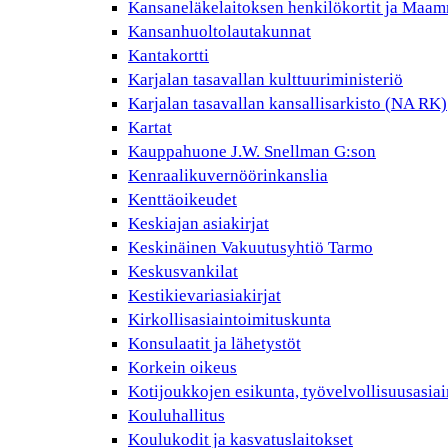
Kansaneläkelaitoksen henkilökortit ja Maam
Kansanhuoltolautakunnat
Kantakortti
Karjalan tasavallan kulttuuriministeriö
Karjalan tasavallan kansallisarkisto (NA RK)
Kartat
Kauppahuone J.W. Snellman G:son
Kenraalikuvernöörinkanslia
Kenttäoikeudet
Keskiajan asiakirjat
Keskinäinen Vakuutusyhtiö Tarmo
Keskusvankilat
Kestikievariasiakirjat
Kirkollisasiaintoimituskunta
Konsulaatit ja lähetystöt
Korkein oikeus
Kotijoukkojen esikunta, työvelvollisuusasiai
Kouluhallitus
Koulukodit ja kasvatuslaitokset