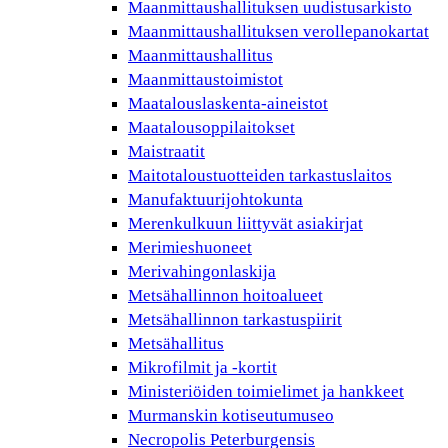
Maanmittaushallituksen uudistusarkisto
Maanmittaushallituksen verollepanokartat
Maanmittaushallitus
Maanmittaustoimistot
Maatalouslaskenta-aineistot
Maatalousoppilaitokset
Maistraatit
Maitotaloustuotteiden tarkastuslaitos
Manufaktuurijohtokunta
Merenkulkuun liittyvät asiakirjat
Merimieshuoneet
Merivahingonlaskija
Metsähallinnon hoitoalueet
Metsähallinnon tarkastuspiirit
Metsähallitus
Mikrofilmit ja -kortit
Ministeriöiden toimielimet ja hankkeet
Murmanskin kotiseutumuseo
Necropolis Peterburgensis