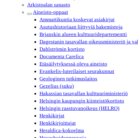
Arkistoalan sanasto
Aineisto-oppaat
Ammattikuntia koskevat asiakirjat
Asutushistoriaan liittyviä hakemistoja
Brjanskin alueen kulttuuridepartementti
Dagestanin tasavallan oikeusministeriö ja va
Dahlströmin kortisto
Documenta Carelica
Etäsäilytyksessä oleva aineisto
Evankelis-luterilaiset seurakunnat
Geologinen tutkimuslaitos
Gezelius (suku)
Hakassian tasavallan kulttuuriministeriö
Helsingin kaupungin kiinteistökortisto
Helsingin raastuvanoikeus (HELRO)
Henkikirjat
Henkikirjoittajat
Heraldica-kokoelma
Hevoshoidonneuvoja