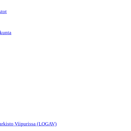
stot
kunta
narkisto Viipurissa (LOGAV)