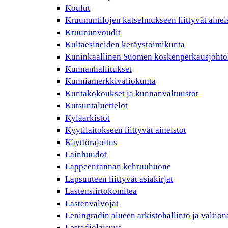
Koulut
Kruununtilojen katselmukseen liittyvät ainei
Kruununvoudit
Kultaesineiden keräystoimikunta
Kuninkaallinen Suomen koskenperkausjohto
Kunnanhallitukset
Kunniamerkkivaliokunta
Kuntakokoukset ja kunnanvaltuustot
Kutsuntaluettelot
Kyläarkistot
Kyytilaitokseen liittyvät aineistot
Käyttörajoitus
Lainhuudot
Lappeenrannan kehruuhuone
Lapsuuteen liittyvät asiakirjat
Lastensiirtokomitea
Lastenvalvojat
Leningradin alueen arkistohallinto ja valtio
Lestadiolaisuus