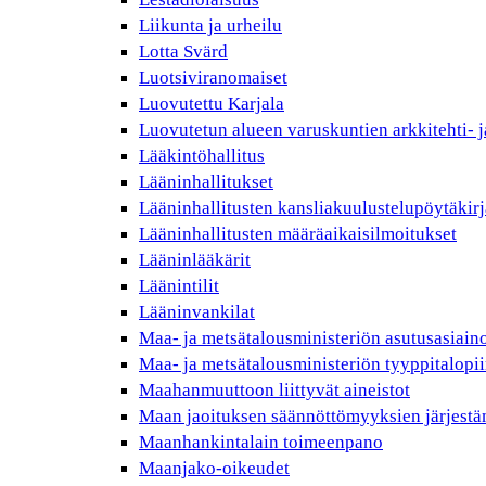
Liikunta ja urheilu
Lotta Svärd
Luotsiviranomaiset
Luovutettu Karjala
Luovutetun alueen varuskuntien arkkitehti- j
Lääkintöhallitus
Lääninhallitukset
Lääninhallitusten kansliakuulustelupöytäkirj
Lääninhallitusten määräaikaisilmoitukset
Lääninlääkärit
Läänintilit
Lääninvankilat
Maa- ja metsätalousministeriön asutusasiain
Maa- ja metsätalousministeriön tyyppitalopii
Maahanmuuttoon liittyvät aineistot
Maan jaoituksen säännöttömyyksien järjest
Maanhankintalain toimeenpano
Maanjako-oikeudet