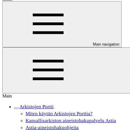
Main navigation
Main
Arkistojen Portti
Miten käytän Arkistojen Porttia?
Kansallisarkiston aineistohakupalvelu Astia
Astia-aineistohakuohjeita