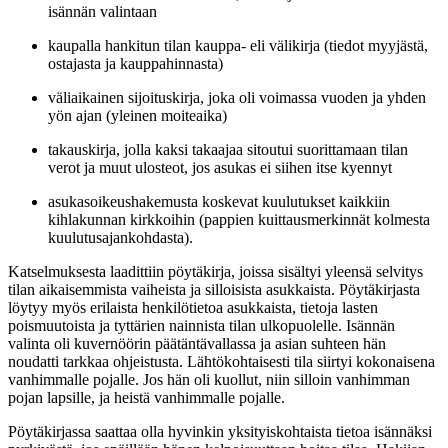
isännän valintaan
kaupalla hankitun tilan kauppa- eli välikirja (tiedot myyjästä,
ostajasta ja kauppahinnasta)
väliaikainen sijoituskirja, joka oli voimassa vuoden ja yhden
yön ajan (yleinen moiteaika)
takauskirja, jolla kaksi takaajaa sitoutui suorittamaan tilan
verot ja muut ulosteot, jos asukas ei siihen itse kyennyt
asukasoikeushakemusta koskevat kuulutukset kaikkiin
kihlakunnan kirkkoihin (pappien kuittausmerkinnät kolmesta
kuulutusajankohdasta).
Katselmuksesta laadittiin pöytäkirja, joissa sisältyi yleensä selvitys
tilan aikaisemmista vaiheista ja silloisista asukkaista. Pöytäkirjasta
löytyy myös erilaista henkilötietoa asukkaista, tietoja lasten
poismuutoista ja tyttärien nainnista tilan ulkopuolelle. Isännän
valinta oli kuvernöörin päätäntävallassa ja asian suhteen hän
noudatti tarkkaa ohjeistusta. Lähtökohtaisesti tila siirtyi kokonaisena
vanhimmalle pojalle. Jos hän oli kuollut, niin silloin vanhimman
pojan lapsille, ja heistä vanhimmalle pojalle.
Pöytäkirjassa saattaa olla hyvinkin yksityiskohtaista tietoa isännäksi