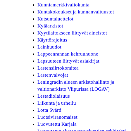
Kunniamerkkivaliokunta
Kuntakokoukset ja kunnanvaltuustot
Kutsuntaluettelot
Kyläarkistot
Kyytilaitokseen liittyvät aineistot
Käyttörajoitus
Lainhuudot
Lappeenrannan kehruuhuone
Lapsuuteen liittyvät asiakirjat
Lastensiirtokomitea
Lastenvalvojat
Leningradin alueen arkistohallinto ja
valtionarkisto Viipurissa (LOGAV)
Lestadiolaisuus
Liikunta ja urheilu
Lotta Svärd
Luotsiviranomaiset
Luovutettu Karjala