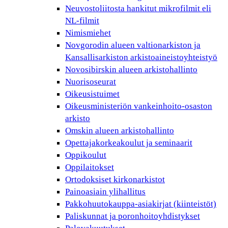
Neuvostoliitosta hankitut mikrofilmit eli
NL-filmit
Nimismiehet
Novgorodin alueen valtionarkiston ja
Kansallisarkiston arkistoaineistoyhteistyö
Novosibirskin alueen arkistohallinto
Nuorisoseurat
Oikeusistuimet
Oikeusministeriön vankeinhoito-osaston
arkisto
Omskin alueen arkistohallinto
Opettajakorkeakoulut ja seminaarit
Oppikoulut
Oppilaitokset
Ortodoksiset kirkonarkistot
Painoasiain ylihallitus
Pakkohuutokauppa-asiakirjat (kiinteistöt)
Paliskunnat ja poronhoitoyhdistykset