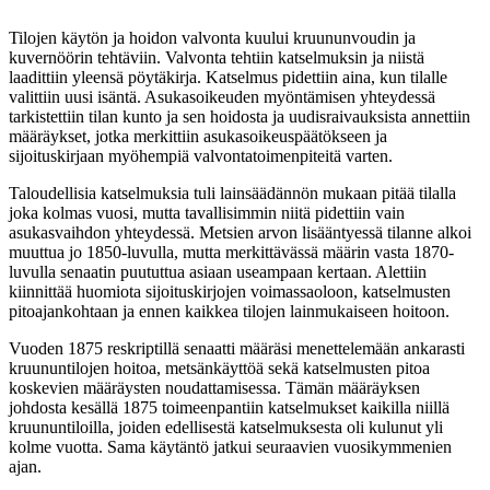
Tilojen käytön ja hoidon valvonta kuului kruununvoudin ja
kuvernöörin tehtäviin. Valvonta tehtiin katselmuksin ja niistä
laadittiin yleensä pöytäkirja. Katselmus pidettiin aina, kun tilalle
valittiin uusi isäntä. Asukasoikeuden myöntämisen yhteydessä
tarkistettiin tilan kunto ja sen hoidosta ja uudisraivauksista annettiin
määräykset, jotka merkittiin asukasoikeuspäätökseen ja
sijoituskirjaan myöhempiä valvontatoimenpiteitä varten.
Taloudellisia katselmuksia tuli lainsäädännön mukaan pitää tilalla
joka kolmas vuosi, mutta tavallisimmin niitä pidettiin vain
asukasvaihdon yhteydessä. Metsien arvon lisääntyessä tilanne alkoi
muuttua jo 1850-luvulla, mutta merkittävässä määrin vasta 1870-
luvulla senaatin puututtua asiaan useampaan kertaan. Alettiin
kiinnittää huomiota sijoituskirjojen voimassaoloon, katselmusten
pitoajankohtaan ja ennen kaikkea tilojen lainmukaiseen hoitoon.
Vuoden 1875 reskriptillä senaatti määräsi menettelemään ankarasti
kruununtilojen hoitoa, metsänkäyttöä sekä katselmusten pitoa
koskevien määräysten noudattamisessa. Tämän määräyksen
johdosta kesällä 1875 toimeenpantiin katselmukset kaikilla niillä
kruununtiloilla, joiden edellisestä katselmuksesta oli kulunut yli
kolme vuotta. Sama käytäntö jatkui seuraavien vuosikymmenien
ajan.