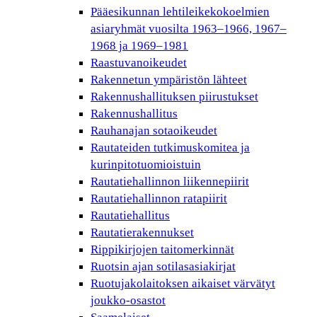
Pääesikunnan lehtileikekokoelmien
asiaryhmät vuosilta 1963–1966, 1967–
1968 ja 1969–1981
Raastuvanoikeudet
Rakennetun ympäristön lähteet
Rakennushallituksen piirustukset
Rakennushallitus
Rauhanajan sotaoikeudet
Rautateiden tutkimuskomitea ja
kurinpitotuomioistuin
Rautatiehallinnon liikennepiirit
Rautatiehallinnon ratapiirit
Rautatiehallitus
Rautatierakennukset
Rippikirjojen taitomerkinnät
Ruotsin ajan sotilasasiakirjat
Ruotujakolaitoksen aikaiset värvätyt
joukko-osastot