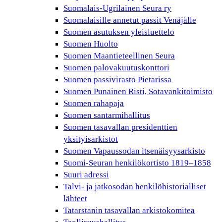
Suomalais-Ugrilainen Seura ry
Suomalaisille annetut passit Venäjälle
Suomen asutuksen yleisluettelo
Suomen Huolto
Suomen Maantieteellinen Seura
Suomen palovakuutuskonttori
Suomen passivirasto Pietarissa
Suomen Punainen Risti, Sotavankitoimisto
Suomen rahapaja
Suomen santarmihallitus
Suomen tasavallan presidenttien
yksityisarkistot
Suomen Vapaussodan itsenäisyysarkisto
Suomi-Seuran henkilökortisto 1819–1858
Suuri adressi
Talvi- ja jatkosodan henkilöhistorialliset
lähteet
Tatarstanin tasavallan arkistokomitea