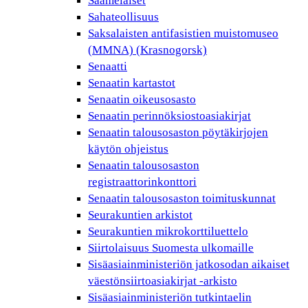
Saamelaiset
Sahateollisuus
Saksalaisten antifasistien muistomuseo
(MMNA) (Krasnogorsk)
Senaatti
Senaatin kartastot
Senaatin oikeusosasto
Senaatin perinnöksiostoasiakirjat
Senaatin talousosaston pöytäkirjojen
käytön ohjeistus
Senaatin talousosaston
registraattorinkonttori
Senaatin talousosaston toimituskunnat
Seurakuntien arkistot
Seurakuntien mikrokorttiluettelo
Siirtolaisuus Suomesta ulkomaille
Sisäasiainministeriön jatkosodan aikaiset
väestönsiirtoasiakirjat -arkisto
Sisäasiainministeriön tutkintaelin