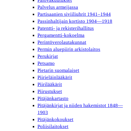
Palovakuutukset
Palvelus armeijassa
Partisaanien siviiliuhrit 1941–1944
Passinhaltijain kortisto 1904—1918
Patentti- ja rekisterihallitus
Pergamentti-kokoelma
Perintöverolautakunnat
Permin aluepiirin arkistolaitos
Perukirjat
Petsamo
Pietarin suomalaiset
Piirieläinlääkärit
Piirilääkärit
Piirustukset
Pitäjänkartasto
Pitäjänkirjat ja niiden hakemistot 1848—
1903
Pitäjänkokoukset
Poliisilaitokset