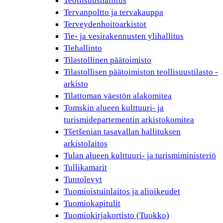
Teollisuushallitus
Tervanpoltto ja tervakauppa
Terveydenhoitoarkistot
Tie- ja vesirakennusten ylihallitus
Tiehallinto
Tilastollinen päätoimisto
Tilastollisen päätoimiston teollisuustilasto -
arkisto
Tilattoman väestön alakomitea
Tomskin alueen kulttuuri- ja
turismidepartementin arkistokomitea
Tšetšenian tasavallan hallituksen
arkistolaitos
Tulan alueen kulttuuri- ja turismiministeriö
Tullikamarit
Tuntolevyt
Tuomioistuinlaitos ja alioikeudet
Tuomiokapitulit
Tuomiokirjakortisto (Tuokko)