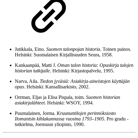
Jutikkala, Eino.
Suomen talonpojan historia
. Toinen painos.
Helsinki: Suomalaisen Kirjallisuuden Seura, 1958.
Kankaanpää, Matti J.
Oman talon historia: Opaskirja talojen
historian tutkijalle
. Helsinki: Kirjastopalvelu, 1995.
Narva, Aila.
Tiedon jyväsiä: Asiakirja-aineistojen käyttäjän
opas
. Helsinki: Kansallisarkisto, 2002.
Orrman, Eljas ja Elisa Pispala, toim.
Suomen historian
asiakirjalähteet
. Helsinki: WSOY, 1994.
Puumalainen, Jorma.
Kruununtilojen perinnöksiosto
Ilomantsin kihlakunnassa vuosina 1793–1905
. Pro gradu -
tutkielma, Joensuun yliopisto, 1990.