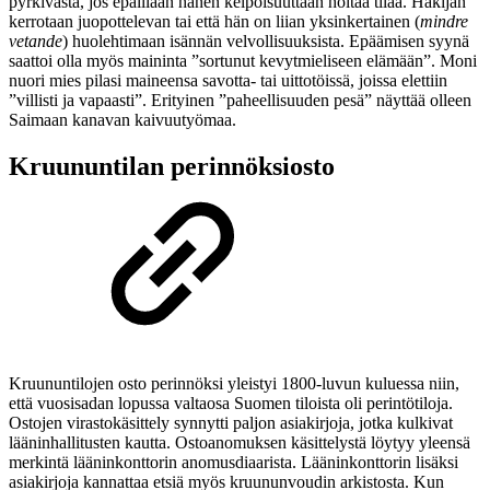
pyrkivästä, jos epäillään hänen kelpoisuuttaan hoitaa tilaa. Hakijan
kerrotaan juopottelevan tai että hän on liian yksinkertainen (
mindre
vetande
) huolehtimaan isännän velvollisuuksista. Epäämisen syynä
saattoi olla myös maininta ”sortunut kevytmieliseen elämään”. Moni
nuori mies pilasi maineensa savotta- tai uittotöissä, joissa elettiin
”villisti ja vapaasti”. Erityinen ”paheellisuuden pesä” näyttää olleen
Saimaan kanavan kaivuutyömaa.
Kruununtilan perinnöksiosto
Kruununtilojen osto perinnöksi yleistyi 1800-luvun kuluessa niin,
että vuosisadan lopussa valtaosa Suomen tiloista oli perintötiloja.
Ostojen virastokäsittely synnytti paljon asiakirjoja, jotka kulkivat
lääninhallitusten kautta. Ostoanomuksen käsittelystä löytyy yleensä
merkintä lääninkonttorin anomusdiaarista. Lääninkonttorin lisäksi
asiakirjoja kannattaa etsiä myös kruununvoudin arkistosta. Kun