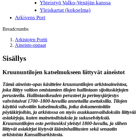
Yhteistyö Valko-Venäjän kanssa
Yleiskartat (kokoelma)
Arkivens Port
Breadcrumbs
Arkistojen Portti
Aineisto-oppaat
Sisällys
Kruununtilojen katselmukseen liittyvät aineistot
Tämä aineisto-opas käsittelee kruununtilojen arkistoaineistoa,
joka liittyy valtion omistamien tilojen hallintaan sijoituskirjojen
perusteella. Hallintaoikeuden perusteet ja perimysjärjestys
vahvistuivat 1700–1800-luvuilla annetuilla asetuksilla. Tilojen
käyttöä valvottiin katselmuksilla, jotka dokumentoitiin
pöytäkirjoihin, ja arkistossa on myös asukkaanvaihdoksiin liittyviä
asiakirjoja, kuten mainetodistuksia ja sukuselvityksiä.
Kruununtilojen osto perinnöksi yleistyi 1800-luvulla, ja siihen
liittyvät asiakirjat löytyvät lääninhallitusten sekä senaatin
arkistoista Kansallisarkistosta.