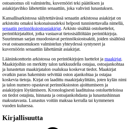
ostoanomus oli valmisteltu, kuvernööri teki päätöksen ja
asiakirjavihko lähetettiin senaattiin, joka vahvisti lunastuksen.
Kansallisarkistossa säilytettävässä senaatin arkistossa asiakirjat on
arkistoitu omaksi kokonaisuudeksi helposti tunnistettavalla nimellä,
senaatin perinnöksiostoasiakirjat
. Arkisto sisältää ostoluettelot,
perintökirjataltiot, jotka vastaavat tietosisällöltään perintökirjoja.
Suurimman sarjan muodostavat perinnöksiostoaktit, joiden sisältönä
ovat ostoanomuksen valmistelun yhteydessä syntyneet ja
kuvernöörin senaattiin lähettämät asiakirjat.
Lääninkonttorin arkistossa on perintökirjojen luettelot ja
maakirjat
.
Maakirjoihin on merkitty talon tarkkuudella ostajaa, ostoajankohtaa
ja lunastetun maakirjatalon osalukua koskevat tiedot. Maakirjat
ovatkin paras hakemisto selvittää oston ajankohtaa ja ostajaa
koskevia tietoja. Kirjat on laadittu maakirjakylittäin, joten kylän nimi
ja talon numero opastavat perinnöksioston ajoittumiseen ja
asiakirjojen löytämiseen. Kronologisesti laadituissa ostoluetteloissa
on tiedot ostajista, hinnasta ja ostoajankohdasta ja lunastushinnan
maksutavasta. Lunastus voitiin maksaa kerralla tai kymmenen
vuoden kuluessa.
Kirjallisuutta