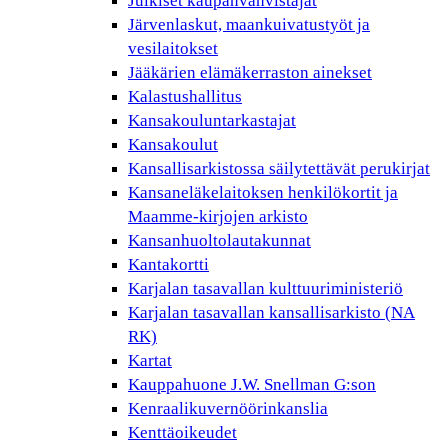
Julkiset kaupanvahvistajat
Järvenlaskut, maankuivatustyöt ja
vesilaitokset
Jääkärien elämäkerraston ainekset
Kalastushallitus
Kansakouluntarkastajat
Kansakoulut
Kansallisarkistossa säilytettävät perukirjat
Kansaneläkelaitoksen henkilökortit ja
Maamme-kirjojen arkisto
Kansanhuoltolautakunnat
Kantakortti
Karjalan tasavallan kulttuuriministeriö
Karjalan tasavallan kansallisarkisto (NA
RK)
Kartat
Kauppahuone J.W. Snellman G:son
Kenraalikuvernöörinkanslia
Kenttäoikeudet