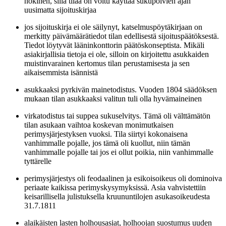
nokinen, sillä tilaa on voitu käyttää sukupolvien ajan
uusimatta sijoituskirjaa
jos sijoituskirja ei ole säilynyt, katselmuspöytäkirjaan on
merkitty päivämäärätiedot tilan edellisestä sijoituspäätöksestä.
Tiedot löytyvät lääninkonttorin päätöskonseptista. Mikäli
asiakirjallisia tietoja ei ole, silloin on kirjoitettu asukkaiden
muistinvarainen kertomus tilan perustamisesta ja sen
aikaisemmista isännistä
asukkaaksi pyrkivän mainetodistus. Vuoden 1804 säädöksen
mukaan tilan asukkaaksi valitun tuli olla hyvämaineinen
virkatodistus tai suppea sukuselvitys. Tämä oli välttämätön
tilan asukaan vaihtoa koskevan monimutkaisen
perimysjärjestyksen vuoksi. Tila siirtyi kokonaisena
vanhimmalle pojalle, jos tämä oli kuollut, niin tämän
vanhimmalle pojalle tai jos ei ollut poikia, niin vanhimmalle
tyttärelle
perimysjärjestys oli feodaalinen ja esikoisoikeus oli dominoiva
periaate kaikissa perimyskysymyksissä. Asia vahvistettiin
keisarillisella julistuksella kruununtilojen asukasoikeudesta
31.7.1811
alaikäisten lasten holhousasiat, holhoojan suostumus uuden