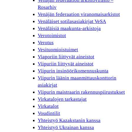
Venäjän federaation arkistovirasto –
Rosarhiv
Venäjän federaation viranomaisarkistot
Venäläiset sotilasasiakirjat VeSA
Venäläisiä maakunta-arkistoja
Verotoimistot
Verotus
Vesituomioistuimet
Viaporiin liittyvät aineistot
Viipuriin liittyvät aineistot
Viipurin insinöörikomennuskunta
Viipurin läänin maanmittauskonttorin
asiakirjat
Viipurin maistraarin rakennuspiirustukset
Virkatalojen tarkastajat
Virkatalot
Voudintilit
Yhteistyö Kazakstanin kanssa
Yhteistyö Ukrainan kanssa