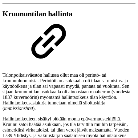
Kruununtilan hallinta
Talonpoikaisväestön hallussa ollut maa oli perintö- tai
kruununluontoista. Perintötilan asukkaalla oli tilaansa omistus- ja
käyttöoikeus ja tilan sai vapaasti myydä, pantata tai vuokrata. Sen
sijaan kruununtilan asukkaalla oli ainoastaan maaherran (vuodesta
1837 kuvernöörin) myöntämä hallintaoikeus tilan käyttöön.
Hallintaoikeusasiakirja tunnetaan nimellä sijoituskirja
(
immissionsbref
).
Hallintaoikeuteen sisältyi pitkään monia epävarmuustekijöitä.
Kruunu satoi häätää asukkaan, jos tila tarvittiin muihin tarpeisiin,
esimerkiksi virkataloksi, tai tilan verot jäivät maksamatta. Vuoden
1789 Yhdistys- ja vakuuskirjan säätämisen myötä hallintaoikeus