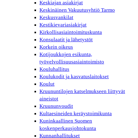
Keskiajan asiakirjat
Keskinäinen Vakuutusyhtiö Tarmo
Keskusvankilat
Kestikievariasiakirjat
Kirkollisasiaintoimituskunta
Konsulaatit ja lähetystöt
Korkein oikeus
Kotijoukkojen esikunta,
työvelvollisuusasiaintoimisto
Kouluhallitus
Koulukodit ja kasvatuslaitokset
Koulut
Kruununtilojen katselmukseen liittyvät
aineistot
Kruununvoudit
Kultaesineiden keräystoimikunta
Kuninkaallinen Suomen
koskenperkausjohtokunta
Kunnanhallitukset