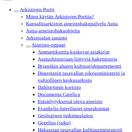
Arkistojen Portti
Miten käytän Arkistojen Porttia?
Kansallisarkiston aineistohakupalvelu Astia
Astia-aineistohakuohjeita
Arkistoalan sanasto
Aineisto-oppaat
Ammattikuntia koskevat asiakirjat
Asutushistoriaan liittyviä hakemistoja
Brjanskin alueen kulttuuridepartementti
Dagestanin tasavallan oikeusministeriö ja
valtiollinen keskusarkisto
Dahlströmin kortisto
Documenta Carelica
Etäsäilytyksessä oleva aineisto
Evankelis-luterilaiset seurakunnat
Geologinen tutkimuslaitos
Gezelius (suku)
Hakassian tasavallan kulttuuriministeriö