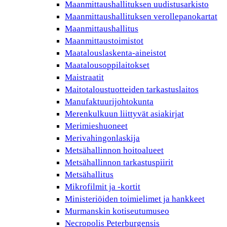
Maanmittaushallituksen uudistusarkisto
Maanmittaushallituksen verollepanokartat
Maanmittaushallitus
Maanmittaustoimistot
Maatalouslaskenta-aineistot
Maatalousoppilaitokset
Maistraatit
Maitotaloustuotteiden tarkastuslaitos
Manufaktuurijohtokunta
Merenkulkuun liittyvät asiakirjat
Merimieshuoneet
Merivahingonlaskija
Metsähallinnon hoitoalueet
Metsähallinnon tarkastuspiirit
Metsähallitus
Mikrofilmit ja -kortit
Ministeriöiden toimielimet ja hankkeet
Murmanskin kotiseutumuseo
Necropolis Peterburgensis