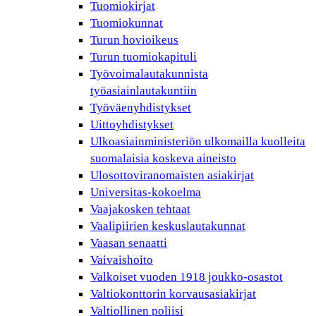
Tuomiokirjat
Tuomiokunnat
Turun hovioikeus
Turun tuomiokapituli
Työvoimalautakunnista
työasiainlautakuntiin
Työväenyhdistykset
Uittoyhdistykset
Ulkoasiainministeriön ulkomailla kuolleita
suomalaisia koskeva aineisto
Ulosottoviranomaisten asiakirjat
Universitas-kokoelma
Vaajakosken tehtaat
Vaalipiirien keskuslautakunnat
Vaasan senaatti
Vaivaishoito
Valkoiset vuoden 1918 joukko-osastot
Valtiokonttorin korvausasiakirjat
Valtiollinen poliisi