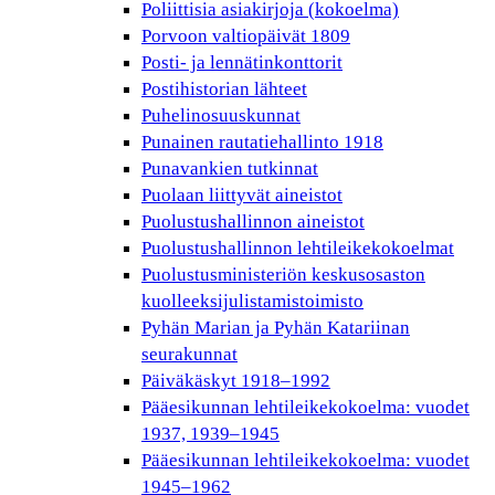
Poliittisia asiakirjoja (kokoelma)
Porvoon valtiopäivät 1809
Posti- ja lennätinkonttorit
Postihistorian lähteet
Puhelinosuuskunnat
Punainen rautatiehallinto 1918
Punavankien tutkinnat
Puolaan liittyvät aineistot
Puolustushallinnon aineistot
Puolustushallinnon lehtileikekokoelmat
Puolustusministeriön keskusosaston
kuolleeksijulistamistoimisto
Pyhän Marian ja Pyhän Katariinan
seurakunnat
Päiväkäskyt 1918–1992
Pääesikunnan lehtileikekokoelma: vuodet
1937, 1939–1945
Pääesikunnan lehtileikekokoelma: vuodet
1945–1962