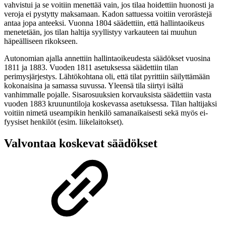
vahvistui ja se voitiin menettää vain, jos tilaa hoidettiin huonosti ja
veroja ei pystytty maksamaan. Kadon sattuessa voitiin verorästejä
antaa jopa anteeksi. Vuonna 1804 säädettiin, että hallintaoikeus
menetetään, jos tilan haltija syyllistyy varkauteen tai muuhun
häpeälliseen rikokseen.
Autonomian ajalla annettiin hallintaoikeudesta säädökset vuosina
1811 ja 1883. Vuoden 1811 asetuksessa säädettiin tilan
perimysjärjestys. Lähtökohtana oli, että tilat pyrittiin säilyttämään
kokonaisina ja samassa suvussa. Yleensä tila siirtyi isältä
vanhimmalle pojalle. Sisarosuuksien korvauksista säädettiin vasta
vuoden 1883 kruununtiloja koskevassa asetuksessa. Tilan haltijaksi
voitiin nimetä useampikin henkilö samanaikaisesti sekä myös ei-
fyysiset henkilöt (esim. liikelaitokset).
Valvontaa koskevat säädökset