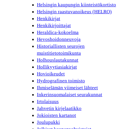
Helsingin kaupungin kiinteistökortisto
Helsingin raastuvanoikeus (HELRO)
Henkikirjat
Henkikirjoittajat
Heraldica-kokoelma
Hevoshoidonneuvoja
Historiallisten seurojen
muistitietotoimikunta
Holhouslautakunnat
Hollikyytiasiakirjat
Hovioikeudet
Hydrografinen toimisto
Ihmiselämän viimeiset lähteet
Inkerinsuomalaiset seurakunnat
Irtolaisuus
Jahvetin kirjelaatikko
Jokioisten kartanot
Joulupukki