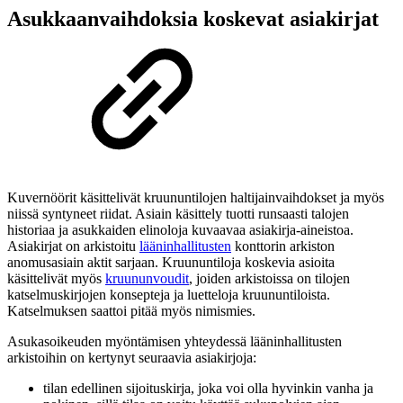
Asukkaanvaihdoksia koskevat asiakirjat
Kuvernöörit käsittelivät kruununtilojen haltijainvaihdokset ja myös
niissä syntyneet riidat. Asiain käsittely tuotti runsaasti talojen
historiaa ja asukkaiden elinoloja kuvaavaa asiakirja-aineistoa.
Asiakirjat on arkistoitu
lääninhallitusten
konttorin arkiston
anomusasiain aktit sarjaan. Kruununtiloja koskevia asioita
käsittelivät myös
kruununvoudit
, joiden arkistoissa on tilojen
katselmuskirjojen konsepteja ja luetteloja kruununtiloista.
Katselmuksen saattoi pitää myös nimismies.
Asukasoikeuden myöntämisen yhteydessä lääninhallitusten
arkistoihin on kertynyt seuraavia asiakirjoja:
tilan edellinen sijoituskirja, joka voi olla hyvinkin vanha ja