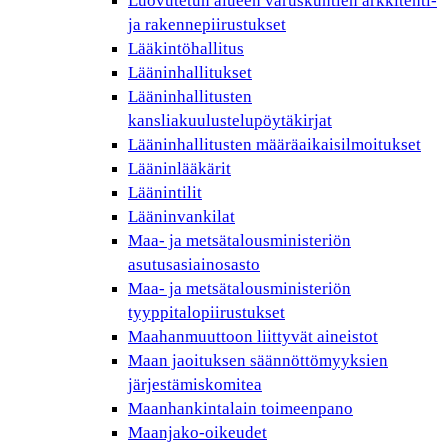
Luovutetun alueen varuskuntien arkkitehti-
ja rakennepiirustukset
Lääkintöhallitus
Lääninhallitukset
Lääninhallitusten
kansliakuulustelupöytäkirjat
Lääninhallitusten määräaikaisilmoitukset
Lääninlääkärit
Läänintilit
Lääninvankilat
Maa- ja metsätalousministeriön
asutusasiainosasto
Maa- ja metsätalousministeriön
tyyppitalopiirustukset
Maahanmuuttoon liittyvät aineistot
Maan jaoituksen säännöttömyyksien
järjestämiskomitea
Maanhankintalain toimeenpano
Maanjako-oikeudet