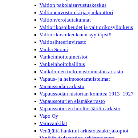
Valtion pakolaisavustuskeskus
Valtioneuvoston kirjaajankonttori
Valtionverolautakunnat
Valtiorikosoikeudet ja valtiorikosylioikeus
Valtiorikosoikeuksien syyttäjistö
Valtiosihteerinvirasto
Vanha Suomi
Vankeinhoitoaineistot
Vankeinhoitohallitus
Vankiloiden tutkimustoimiston arkisto
Vapaus- ja heimosotamuistelmat
Vapaussodan arkisto
Vapaussodan historian komitea 1913–1927
Vapaussoturien elämäkerrasto
Vapaussoturien huoltosäätiön arkisto
Vapo Oy
Varavankilat
Venäjältä hankitut arkistoasiakirjakopiot