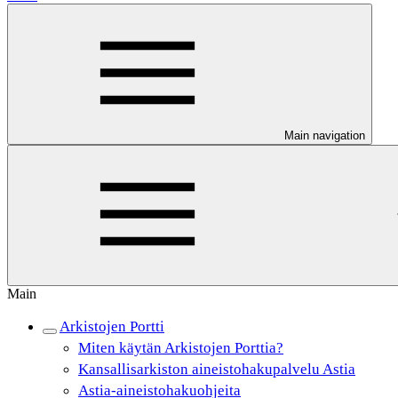
Main navigation
Main
Arkistojen Portti
Miten käytän Arkistojen Porttia?
Kansallisarkiston aineistohakupalvelu Astia
Astia-aineistohakuohjeita