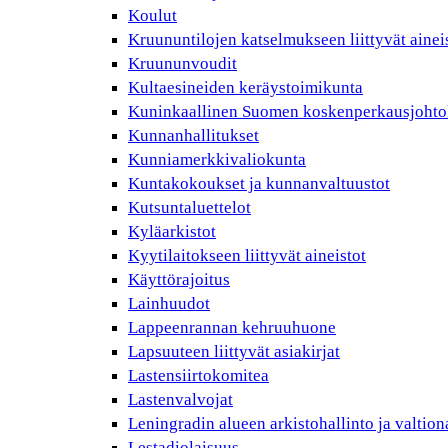
Koulut
Kruununtilojen katselmukseen liittyvät ainei
Kruununvoudit
Kultaesineiden keräystoimikunta
Kuninkaallinen Suomen koskenperkausjohto
Kunnanhallitukset
Kunniamerkkivaliokunta
Kuntakokoukset ja kunnanvaltuustot
Kutsuntaluettelot
Kyläarkistot
Kyytilaitokseen liittyvät aineistot
Käyttörajoitus
Lainhuudot
Lappeenrannan kehruuhuone
Lapsuuteen liittyvät asiakirjat
Lastensiirtokomitea
Lastenvalvojat
Leningradin alueen arkistohallinto ja valtio
Lestadiolaisuus