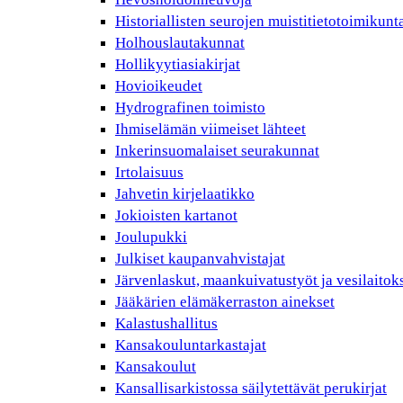
Historiallisten seurojen muistitietotoimikunt
Holhouslautakunnat
Hollikyytiasiakirjat
Hovioikeudet
Hydrografinen toimisto
Ihmiselämän viimeiset lähteet
Inkerinsuomalaiset seurakunnat
Irtolaisuus
Jahvetin kirjelaatikko
Jokioisten kartanot
Joulupukki
Julkiset kaupanvahvistajat
Järvenlaskut, maankuivatustyöt ja vesilaitok
Jääkärien elämäkerraston ainekset
Kalastushallitus
Kansakouluntarkastajat
Kansakoulut
Kansallisarkistossa säilytettävät perukirjat