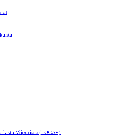
stot
kunta
narkisto Viipurissa (LOGAV)