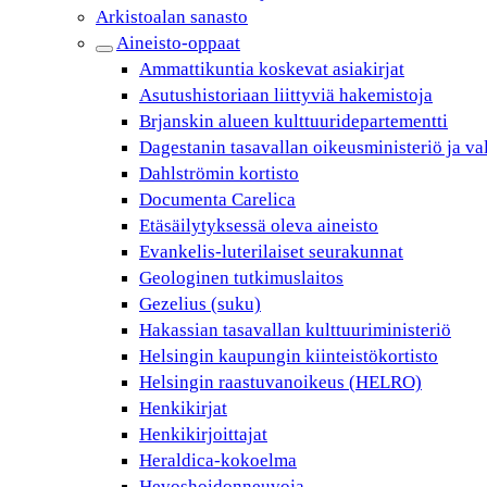
Arkistoalan sanasto
Aineisto-oppaat
Ammattikuntia koskevat asiakirjat
Asutushistoriaan liittyviä hakemistoja
Brjanskin alueen kulttuuridepartementti
Dagestanin tasavallan oikeusministeriö ja va
Dahlströmin kortisto
Documenta Carelica
Etäsäilytyksessä oleva aineisto
Evankelis-luterilaiset seurakunnat
Geologinen tutkimuslaitos
Gezelius (suku)
Hakassian tasavallan kulttuuriministeriö
Helsingin kaupungin kiinteistökortisto
Helsingin raastuvanoikeus (HELRO)
Henkikirjat
Henkikirjoittajat
Heraldica-kokoelma
Hevoshoidonneuvoja