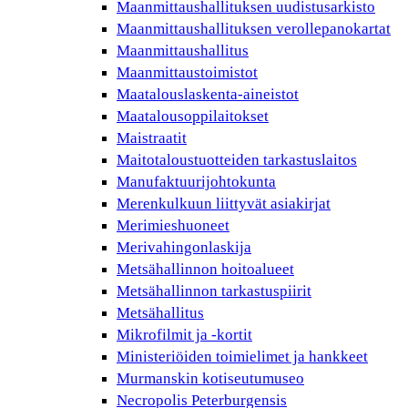
Maanmittaushallituksen uudistusarkisto
Maanmittaushallituksen verollepanokartat
Maanmittaushallitus
Maanmittaustoimistot
Maatalouslaskenta-aineistot
Maatalousoppilaitokset
Maistraatit
Maitotaloustuotteiden tarkastuslaitos
Manufaktuurijohtokunta
Merenkulkuun liittyvät asiakirjat
Merimieshuoneet
Merivahingonlaskija
Metsähallinnon hoitoalueet
Metsähallinnon tarkastuspiirit
Metsähallitus
Mikrofilmit ja -kortit
Ministeriöiden toimielimet ja hankkeet
Murmanskin kotiseutumuseo
Necropolis Peterburgensis