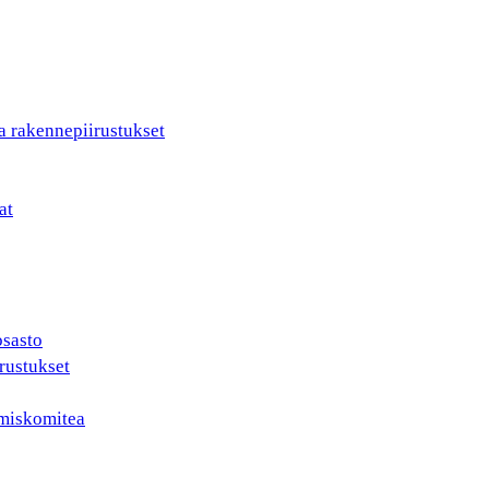
a rakennepiirustukset
at
osasto
rustukset
ämiskomitea