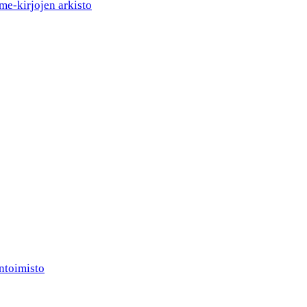
me-kirjojen arkisto
ntoimisto