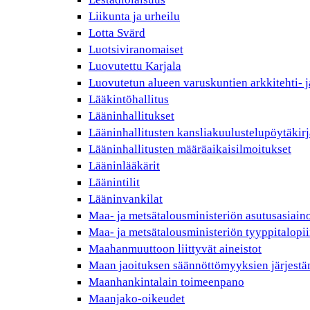
Liikunta ja urheilu
Lotta Svärd
Luotsiviranomaiset
Luovutettu Karjala
Luovutetun alueen varuskuntien arkkitehti- j
Lääkintöhallitus
Lääninhallitukset
Lääninhallitusten kansliakuulustelupöytäkirj
Lääninhallitusten määräaikaisilmoitukset
Lääninlääkärit
Läänintilit
Lääninvankilat
Maa- ja metsätalousministeriön asutusasiain
Maa- ja metsätalousministeriön tyyppitalopii
Maahanmuuttoon liittyvät aineistot
Maan jaoituksen säännöttömyyksien järjest
Maanhankintalain toimeenpano
Maanjako-oikeudet