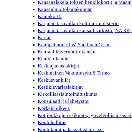
Kansaneläkelaitoksen henkilökortit ja Maam
Kansanhuoltolautakunnat
Kantakortti
Karjalan tasavallan kulttuuriministeriö
Karjalan tasavallan kansallisarkisto (NA RK)
Kartat
Kauppahuone J.W. Snellman G:son
Kenraalikuvernöörinkanslia
Kenttäoikeudet
Keskiajan asiakirjat
Keskinäinen Vakuutusyhtiö Tarmo
Keskusvankilat
Kestikievariasiakirjat
Kirkollisasiaintoimituskunta
Konsulaatit ja lähetystöt
Korkein oikeus
Kotijoukkojen esikunta, työvelvollisuusasiai
Kouluhallitus
Koulukodit ja kasvatuslaitokset