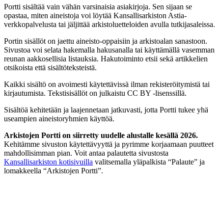
Portti sisältää vain vähän varsinaisia asiakirjoja. Sen sijaan se
opastaa, miten aineistoja voi löytää Kansallisarkiston Astia-
verkkopalvelusta tai jäljittää arkistoluetteloiden avulla tutkijasaleissa.
Portin sisällöt on jaettu aineisto-oppaisiin ja arkistoalan sanastoon.
Sivustoa voi selata hakemalla hakusanalla tai käyttämällä vasemman
reunan aakkosellisia listauksia. Hakutoiminto etsii sekä artikkelien
otsikoista että sisältöteksteistä.
Kaikki sisältö on avoimesti käytettävissä ilman rekisteröitymistä tai
kirjautumista. Tekstisisällöt on julkaistu CC BY -lisenssillä.
Sisältöä kehitetään ja laajennetaan jatkuvasti, jotta Portti tukee yhä
useampien aineistoryhmien käyttöä.
Arkistojen Portti on siirretty uudelle alustalle kesällä 2026.
Kehitämme sivuston käytettävyyttä ja pyrimme korjaamaan puutteet
mahdollisimman pian. Voit antaa palautetta sivustosta
Kansallisarkiston kotisivuilla
valitsemalla yläpalkista “Palaute” ja
lomakkeella “Arkistojen Portti”.