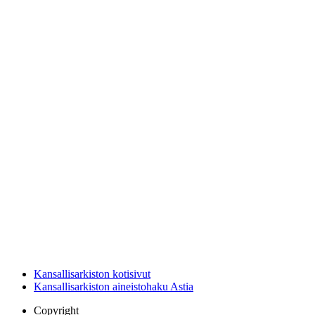
Kansallisarkiston kotisivut
Kansallisarkiston aineistohaku Astia
Copyright