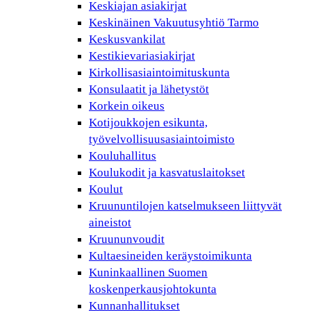
Keskiajan asiakirjat
Keskinäinen Vakuutusyhtiö Tarmo
Keskusvankilat
Kestikievariasiakirjat
Kirkollisasiaintoimituskunta
Konsulaatit ja lähetystöt
Korkein oikeus
Kotijoukkojen esikunta,
työvelvollisuusasiaintoimisto
Kouluhallitus
Koulukodit ja kasvatuslaitokset
Koulut
Kruununtilojen katselmukseen liittyvät
aineistot
Kruununvoudit
Kultaesineiden keräystoimikunta
Kuninkaallinen Suomen
koskenperkausjohtokunta
Kunnanhallitukset