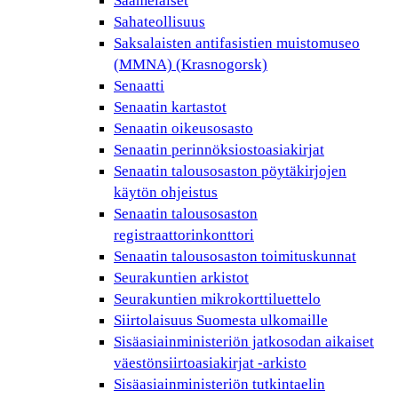
Saamelaiset
Sahateollisuus
Saksalaisten antifasistien muistomuseo
(MMNA) (Krasnogorsk)
Senaatti
Senaatin kartastot
Senaatin oikeusosasto
Senaatin perinnöksiostoasiakirjat
Senaatin talousosaston pöytäkirjojen
käytön ohjeistus
Senaatin talousosaston
registraattorinkonttori
Senaatin talousosaston toimituskunnat
Seurakuntien arkistot
Seurakuntien mikrokorttiluettelo
Siirtolaisuus Suomesta ulkomaille
Sisäasiainministeriön jatkosodan aikaiset
väestönsiirtoasiakirjat -arkisto
Sisäasiainministeriön tutkintaelin