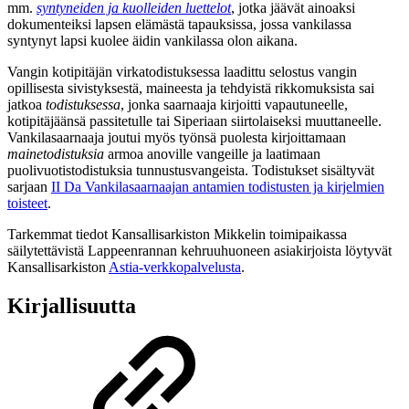
mm.
syntyneiden ja kuolleiden luettelot
, jotka jäävät ainoaksi
dokumenteiksi lapsen elämästä tapauksissa, jossa vankilassa
syntynyt lapsi kuolee äidin vankilassa olon aikana.
Vangin kotipitäjän virkatodistuksessa laadittu selostus vangin
opillisesta sivistyksestä, maineesta ja tehdyistä rikkomuksista sai
jatkoa
todistuksessa
, jonka saarnaaja kirjoitti vapautuneelle,
kotipitäjäänsä passitetulle tai Siperiaan siirtolaiseksi muuttaneelle.
Vankilasaarnaaja joutui myös työnsä puolesta kirjoittamaan
mainetodistuksia
armoa anoville vangeille ja laatimaan
puolivuotistodistuksia tunnustusvangeista. Todistukset sisältyvät
sarjaan
II Da Vankilasaarnaajan antamien todistusten ja kirjelmien
toisteet
.
Tarkemmat tiedot Kansallisarkiston Mikkelin toimipaikassa
säilytettävistä Lappeenrannan kehruuhuoneen asiakirjoista löytyvät
Kansallisarkiston
Astia-verkkopalvelusta
.
Kirjallisuutta