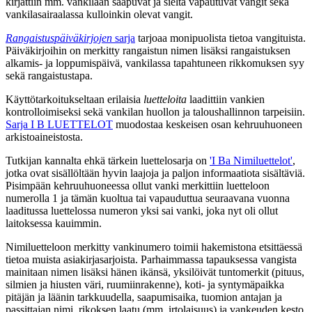
kirjattiin mm. vankilaan saapuvat ja sieltä vapautuvat vangit sekä
vankilasairaalassa kulloinkin olevat vangit.
Rangaistuspäiväkirjojen
sarja
tarjoaa monipuolista tietoa vangituista.
Päiväkirjoihin on merkitty rangaistun nimen lisäksi rangaistuksen
alkamis- ja loppumispäivä, vankilassa tapahtuneen rikkomuksen syy
sekä rangaistustapa.
Käyttötarkoitukseltaan erilaisia
luetteloita
laadittiin vankien
kontrolloimiseksi sekä vankilan huollon ja taloushallinnon tarpeisiin.
Sarja I B LUETTELOT
muodostaa keskeisen osan kehruuhuoneen
arkistoaineistosta.
Tutkijan kannalta ehkä tärkein luettelosarja on
'I Ba Nimiluettelot'
,
jotka ovat sisällöltään hyvin laajoja ja paljon informaatiota sisältäviä.
Pisimpään kehruuhuoneessa ollut vanki merkittiin luetteloon
numerolla 1 ja tämän kuoltua tai vapauduttua seuraavana vuonna
laaditussa luettelossa numeron yksi sai vanki, joka nyt oli ollut
laitoksessa kauimmin.
Nimiluetteloon merkitty vankinumero toimii hakemistona etsittäessä
tietoa muista asiakirjasarjoista. Parhaimmassa tapauksessa vangista
mainitaan nimen lisäksi hänen ikänsä, yksilöivät tuntomerkit (pituus,
silmien ja hiusten väri, ruumiinrakenne), koti- ja syntymäpaikka
pitäjän ja läänin tarkkuudella, saapumisaika, tuomion antajan ja
passittajan nimi, rikoksen laatu (mm. irtolaisuus) ja vankeuden kesto.