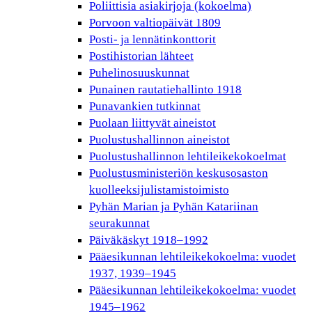
Poliittisia asiakirjoja (kokoelma)
Porvoon valtiopäivät 1809
Posti- ja lennätinkonttorit
Postihistorian lähteet
Puhelinosuuskunnat
Punainen rautatiehallinto 1918
Punavankien tutkinnat
Puolaan liittyvät aineistot
Puolustushallinnon aineistot
Puolustushallinnon lehtileikekokoelmat
Puolustusministeriön keskusosaston
kuolleeksijulistamistoimisto
Pyhän Marian ja Pyhän Katariinan
seurakunnat
Päiväkäskyt 1918–1992
Pääesikunnan lehtileikekokoelma: vuodet
1937, 1939–1945
Pääesikunnan lehtileikekokoelma: vuodet
1945–1962