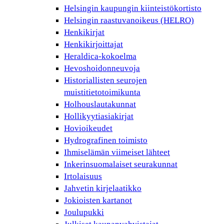
Helsingin kaupungin kiinteistökortisto
Helsingin raastuvanoikeus (HELRO)
Henkikirjat
Henkikirjoittajat
Heraldica-kokoelma
Hevoshoidonneuvoja
Historiallisten seurojen
muistitietotoimikunta
Holhouslautakunnat
Hollikyytiasiakirjat
Hovioikeudet
Hydrografinen toimisto
Ihmiselämän viimeiset lähteet
Inkerinsuomalaiset seurakunnat
Irtolaisuus
Jahvetin kirjelaatikko
Jokioisten kartanot
Joulupukki