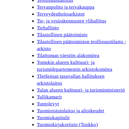
Teollisuushallitus
Tervanpoltto ja tervakauppa
Terveydenhoitoarkistot
Tie- ja vesirakennusten ylihallitus
Tiehallinto
Tilastollinen päätoimisto
Tilastollisen päätoimiston teollisuustilasto -
arkisto
Tilattoman väestön alakomitea
Tomskin alueen kulttuuri- ja
turismidepartementin arkistokomitea
Tšetšenian tasavallan hallituksen
arkistolaitos
Tulan alueen kulttuuri- ja turismiministeriö
Tullikamarit
Tuntolevyt
Tuomioistuinlaitos ja alioikeudet
Tuomiokapitulit
Tuomiokirjakortisto (Tuokko)