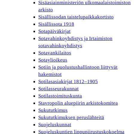
Sisäasiainministeriön ulkomaalaistoimiston
arkisto
Sisällissodan taistelupaikkakortisto
Sisällissota 1918
Sotapäiväkirjat
Sotavahinkoyhdistys ja Irtaimiston
sotavahinkoyhdistys
Sotavankilaitos
Sotaylioikeus
Sotiin ja puolustushallintoon liittyvät
hakemistot
Sotilasasiakirjat 1812–1905
Sotilasseurakunnat
Sotilastoimituskunta
Stavropolin aluepiirin arkistokomitea
Sukututkimus
Sukututkimuksen peruslähteitä
Suojeluskunnat
Suojeluskuntien lippupiirustuskokoelma