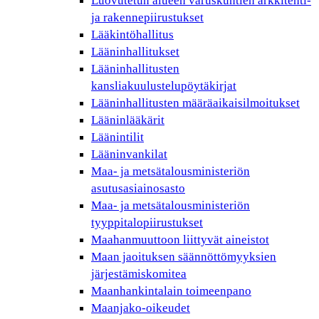
Luovutetun alueen varuskuntien arkkitehti-
ja rakennepiirustukset
Lääkintöhallitus
Lääninhallitukset
Lääninhallitusten
kansliakuulustelupöytäkirjat
Lääninhallitusten määräaikaisilmoitukset
Lääninlääkärit
Läänintilit
Lääninvankilat
Maa- ja metsätalousministeriön
asutusasiainosasto
Maa- ja metsätalousministeriön
tyyppitalopiirustukset
Maahanmuuttoon liittyvät aineistot
Maan jaoituksen säännöttömyyksien
järjestämiskomitea
Maanhankintalain toimeenpano
Maanjako-oikeudet