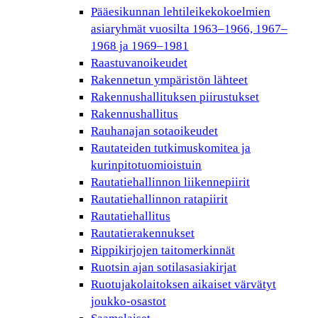
Pääesikunnan lehtileikekokoelmien
asiaryhmät vuosilta 1963–1966, 1967–
1968 ja 1969–1981
Raastuvanoikeudet
Rakennetun ympäristön lähteet
Rakennushallituksen piirustukset
Rakennushallitus
Rauhanajan sotaoikeudet
Rautateiden tutkimuskomitea ja
kurinpitotuomioistuin
Rautatiehallinnon liikennepiirit
Rautatiehallinnon ratapiirit
Rautatiehallitus
Rautatierakennukset
Rippikirjojen taitomerkinnät
Ruotsin ajan sotilasasiakirjat
Ruotujakolaitoksen aikaiset värvätyt
joukko-osastot