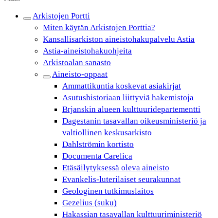
Arkistojen Portti
Miten käytän Arkistojen Porttia?
Kansallisarkiston aineistohakupalvelu Astia
Astia-aineistohakuohjeita
Arkistoalan sanasto
Aineisto-oppaat
Ammattikuntia koskevat asiakirjat
Asutushistoriaan liittyviä hakemistoja
Brjanskin alueen kulttuuridepartementti
Dagestanin tasavallan oikeusministeriö ja
valtiollinen keskusarkisto
Dahlströmin kortisto
Documenta Carelica
Etäsäilytyksessä oleva aineisto
Evankelis-luterilaiset seurakunnat
Geologinen tutkimuslaitos
Gezelius (suku)
Hakassian tasavallan kulttuuriministeriö