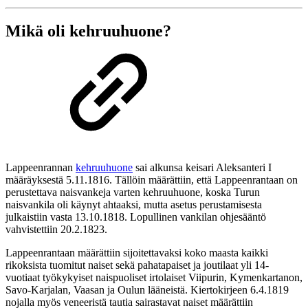
Mikä oli kehruuhuone?
Lappeenrannan
kehruuhuone
sai alkunsa keisari Aleksanteri I
määräyksestä 5.11.1816. Tällöin määrättiin, että Lappeenrantaan on
perustettava naisvankeja varten kehruuhuone, koska Turun
naisvankila oli käynyt ahtaaksi, mutta asetus perustamisesta
julkaistiin vasta 13.10.1818. Lopullinen vankilan ohjesääntö
vahvistettiin 20.2.1823.
Lappeenrantaan määrättiin sijoitettavaksi koko maasta kaikki
rikoksista tuomitut naiset sekä pahatapaiset ja joutilaat yli 14-
vuotiaat työkykyiset naispuoliset irtolaiset Viipurin, Kymenkartanon,
Savo-Karjalan, Vaasan ja Oulun lääneistä. Kiertokirjeen 6.4.1819
nojalla myös veneeristä tautia sairastavat naiset määrättiin