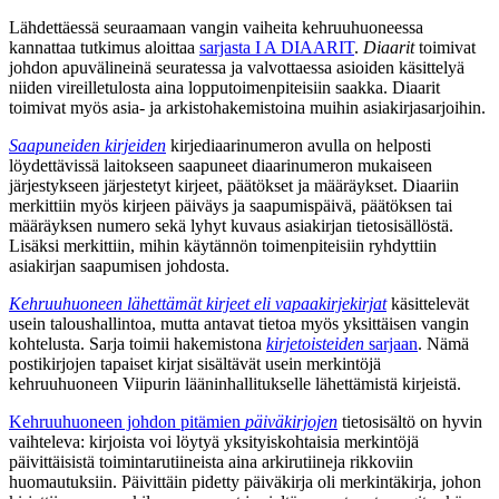
Lähdettäessä seuraamaan vangin vaiheita kehruuhuoneessa
kannattaa tutkimus aloittaa
sarjasta I A DIAARIT
.
Diaarit
toimivat
johdon apuvälineinä seuratessa ja valvottaessa asioiden käsittelyä
niiden vireilletulosta aina lopputoimenpiteisiin saakka. Diaarit
toimivat myös asia- ja arkistohakemistoina muihin asiakirjasarjoihin.
Saapuneiden kirjeiden
kirjediaarinumeron avulla on helposti
löydettävissä laitokseen saapuneet diaarinumeron mukaiseen
järjestykseen järjestetyt kirjeet, päätökset ja määräykset. Diaariin
merkittiin myös kirjeen päiväys ja saapumispäivä, päätöksen tai
määräyksen numero sekä lyhyt kuvaus asiakirjan tietosisällöstä.
Lisäksi merkittiin, mihin käytännön toimenpiteisiin ryhdyttiin
asiakirjan saapumisen johdosta.
Kehruuhuoneen lähettämät kirjeet eli vapaakirjekirjat
käsittelevät
usein taloushallintoa, mutta antavat tietoa myös yksittäisen vangin
kohtelusta. Sarja toimii hakemistona
kirjetoisteiden
sarjaan
. Nämä
postikirjojen tapaiset kirjat sisältävät usein merkintöjä
kehruuhuoneen Viipurin lääninhallitukselle lähettämistä kirjeistä.
Kehruuhuoneen johdon pitämien
päiväkirjojen
tietosisältö on hyvin
vaihteleva: kirjoista voi löytyä yksityiskohtaisia merkintöjä
päivittäisistä toimintarutiineista aina arkirutiineja rikkoviin
huomautuksiin. Päivittäin pidetty päiväkirja oli merkintäkirja, johon