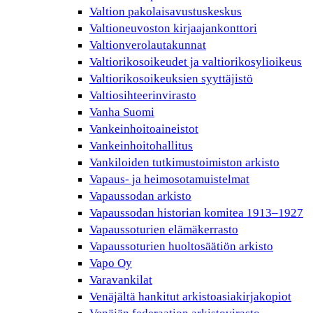
Valtion pakolaisavustuskeskus
Valtioneuvoston kirjaajankonttori
Valtionverolautakunnat
Valtiorikosoikeudet ja valtiorikosylioikeus
Valtiorikosoikeuksien syyttäjistö
Valtiosihteerinvirasto
Vanha Suomi
Vankeinhoitoaineistot
Vankeinhoitohallitus
Vankiloiden tutkimustoimiston arkisto
Vapaus- ja heimosotamuistelmat
Vapaussodan arkisto
Vapaussodan historian komitea 1913–1927
Vapaussoturien elämäkerrasto
Vapaussoturien huoltosäätiön arkisto
Vapo Oy
Varavankilat
Venäjältä hankitut arkistoasiakirjakopiot