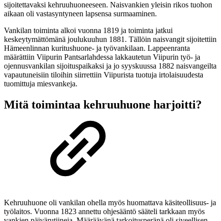
sijoitettavaksi kehruuhuoneeseen. Naisvankien yleisin rikos tuohon
aikaan oli vastasyntyneen lapsensa surmaaminen.
Vankilan toiminta alkoi vuonna 1819 ja toiminta jatkui
keskeytymättömänä joulukuuhun 1881. Tällöin naisvangit sijoitettiin
Hämeenlinnan kuritushuone- ja työvankilaan. Lappeenranta
määrättiin Viipurin Pantsarlahdessa lakkautetun Viipurin työ- ja
ojennusvankilan sijoituspaikaksi ja jo syyskuussa 1882 naisvangeilta
vapautuneisiin tiloihin siirrettiin Viipurista tuotuja irtolaisuudesta
tuomittuja miesvankeja.
Mitä toimintaa kehruuhuone harjoitti?
Kehruuhuone oli vankilan ohella myös huomattava käsiteollisuus- ja
työlaitos. Vuonna 1823 annettu ohjesääntö sääteli tarkkaan myös
vankien päivärutiineja. Määräävänä tarkoitusperänä oli siveellisen