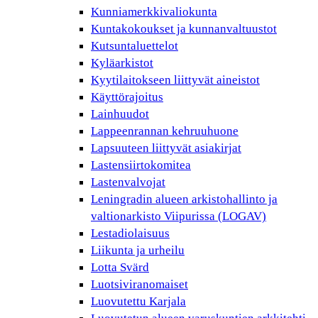
Kunniamerkkivaliokunta
Kuntakokoukset ja kunnanvaltuustot
Kutsuntaluettelot
Kyläarkistot
Kyytilaitokseen liittyvät aineistot
Käyttörajoitus
Lainhuudot
Lappeenrannan kehruuhuone
Lapsuuteen liittyvät asiakirjat
Lastensiirtokomitea
Lastenvalvojat
Leningradin alueen arkistohallinto ja
valtionarkisto Viipurissa (LOGAV)
Lestadiolaisuus
Liikunta ja urheilu
Lotta Svärd
Luotsiviranomaiset
Luovutettu Karjala