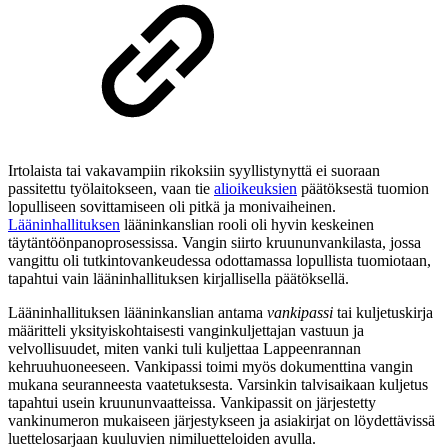
Irtolaista tai vakavampiin rikoksiin syyllistynyttä ei suoraan
passitettu työlaitokseen, vaan tie
alioikeuksien
päätöksestä tuomion
lopulliseen sovittamiseen oli pitkä ja monivaiheinen.
Lääninhallituksen
lääninkanslian rooli oli hyvin keskeinen
täytäntöönpanoprosessissa. Vangin siirto kruununvankilasta, jossa
vangittu oli tutkintovankeudessa odottamassa lopullista tuomiotaan,
tapahtui vain lääninhallituksen kirjallisella päätöksellä.
Lääninhallituksen lääninkanslian antama
vankipassi
tai kuljetuskirja
määritteli yksityiskohtaisesti vanginkuljettajan vastuun ja
velvollisuudet, miten vanki tuli kuljettaa Lappeenrannan
kehruuhuoneeseen. Vankipassi toimi myös dokumenttina vangin
mukana seuranneesta vaatetuksesta. Varsinkin talvisaikaan kuljetus
tapahtui usein kruununvaatteissa. Vankipassit on järjestetty
vankinumeron mukaiseen järjestykseen ja asiakirjat on löydettävissä
luettelosarjaan kuuluvien nimiluetteloiden avulla.