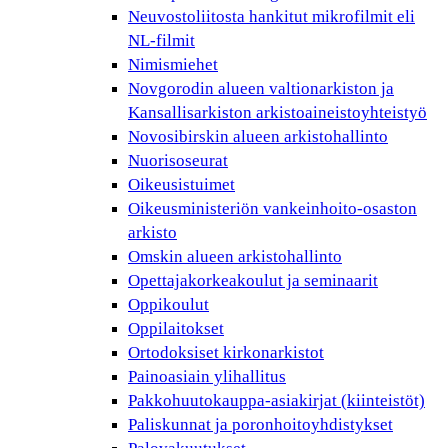
Neuvostoliitosta hankitut mikrofilmit eli
NL-filmit
Nimismiehet
Novgorodin alueen valtionarkiston ja
Kansallisarkiston arkistoaineistoyhteistyö
Novosibirskin alueen arkistohallinto
Nuorisoseurat
Oikeusistuimet
Oikeusministeriön vankeinhoito-osaston
arkisto
Omskin alueen arkistohallinto
Opettajakorkeakoulut ja seminaarit
Oppikoulut
Oppilaitokset
Ortodoksiset kirkonarkistot
Painoasiain ylihallitus
Pakkohuutokauppa-asiakirjat (kiinteistöt)
Paliskunnat ja poronhoitoyhdistykset