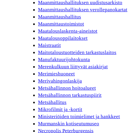
Maanmittaushallituksen uudistusarkisto
Maanmittaushallituksen verollepanokartat
Maanmittaushallitus
Maanmittaustoimistot
Maatalouslaskenta-aineistot
Maatalousoppilaitokset
Maistraatit
Maitotaloustuotteiden tarkastuslaitos
Manufaktuurijohtokunta
Merenkulkuun liittyvät asiakirjat
Merimieshuoneet
Merivahingonlaskija
Metsähallinnon hoitoalueet
Metsähallinnon tarkastuspiirit
Metsähallitus
Mikrofilmit ja -kortit
Ministeriöiden toimielimet ja hankkeet
Murmanskin kotiseutumuseo
Necropolis Peterburgensis