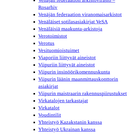
Venäjän federaation arkistovirasto –
Rosarhiv
Venäjän federaation viranomaisarkistot
Venäläiset sotilasasiakirjat VeSA
Venäläisiä maakunta-arkistoja
Verotoimistot
Verotus
Vesituomioistuimet
Viaporiin liittyvät aineistot
Viipuriin liittyvät aineistot
Viipurin insinöörikomennuskunta
Viipurin läänin maanmittauskonttorin
asiakirjat
Viipurin maistraarin rakennuspiirustukset
Virkatalojen tarkastajat
Virkatalot
Voudintilit
Yhteistyö Kazakstanin kanssa
Yhteistyö Ukrainan kanssa