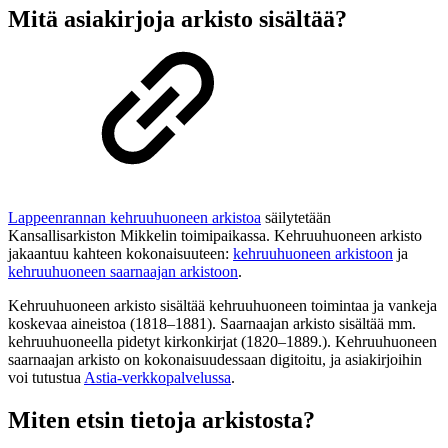
Mitä asiakirjoja arkisto sisältää?
Lappeenrannan kehruuhuoneen arkistoa
säilytetään
Kansallisarkiston Mikkelin toimipaikassa. Kehruuhuoneen arkisto
jakaantuu kahteen kokonaisuuteen:
kehruuhuoneen arkistoon
ja
kehruuhuoneen saarnaajan arkistoon
.
Kehruuhuoneen arkisto sisältää kehruuhuoneen toimintaa ja vankeja
koskevaa aineistoa (1818
–
1881). Saarnaajan arkisto sisältää mm.
kehruuhuoneella pidetyt kirkonkirjat (1820
–
1889.). Kehruuhuoneen
saarnaajan arkisto on kokonaisuudessaan digitoitu, ja asiakirjoihin
voi tutustua
Astia-verkkopalvelussa
.
Miten etsin tietoja arkistosta?