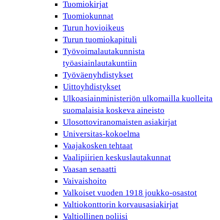
Tuomiokirjat
Tuomiokunnat
Turun hovioikeus
Turun tuomiokapituli
Työvoimalautakunnista
työasiainlautakuntiin
Työväenyhdistykset
Uittoyhdistykset
Ulkoasiainministeriön ulkomailla kuolleita
suomalaisia koskeva aineisto
Ulosottoviranomaisten asiakirjat
Universitas-kokoelma
Vaajakosken tehtaat
Vaalipiirien keskuslautakunnat
Vaasan senaatti
Vaivaishoito
Valkoiset vuoden 1918 joukko-osastot
Valtiokonttorin korvausasiakirjat
Valtiollinen poliisi