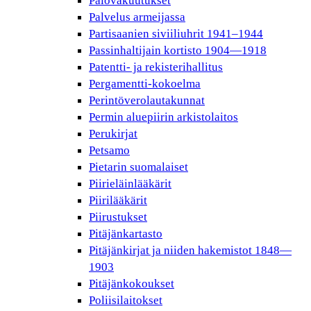
Palovakuutukset
Palvelus armeijassa
Partisaanien siviiliuhrit 1941–1944
Passinhaltijain kortisto 1904—1918
Patentti- ja rekisterihallitus
Pergamentti-kokoelma
Perintöverolautakunnat
Permin aluepiirin arkistolaitos
Perukirjat
Petsamo
Pietarin suomalaiset
Piirieläinlääkärit
Piirilääkärit
Piirustukset
Pitäjänkartasto
Pitäjänkirjat ja niiden hakemistot 1848—
1903
Pitäjänkokoukset
Poliisilaitokset