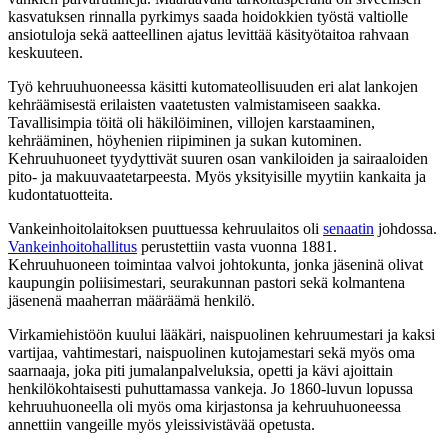
kasvatuksen rinnalla pyrkimys saada hoidokkien työstä valtiolle
ansiotuloja sekä aatteellinen ajatus levittää käsityötaitoa rahvaan
keskuuteen.
Työ kehruuhuoneessa käsitti kutomateollisuuden eri alat lankojen
kehräämisestä erilaisten vaatetusten valmistamiseen saakka.
Tavallisimpia töitä oli häkilöiminen, villojen karstaaminen,
kehrääminen, höyhenien riipiminen ja sukan kutominen.
Kehruuhuoneet tyydyttivät suuren osan vankiloiden ja sairaaloiden
pito- ja makuuvaatetarpeesta. Myös yksityisille myytiin kankaita ja
kudontatuotteita.
Vankeinhoitolaitoksen puuttuessa kehruulaitos oli
senaatin
johdossa.
Vankeinhoitohallitus
perustettiin vasta vuonna 1881.
Kehruuhuoneen toimintaa valvoi johtokunta, jonka jäseninä olivat
kaupungin poliisimestari, seurakunnan pastori sekä kolmantena
jäsenenä maaherran määräämä henkilö.
Virkamiehistöön kuului lääkäri, naispuolinen kehruumestari ja kaksi
vartijaa, vahtimestari, naispuolinen kutojamestari sekä myös oma
saarnaaja, joka piti jumalanpalveluksia, opetti ja kävi ajoittain
henkilökohtaisesti puhuttamassa vankeja. Jo 1860-luvun lopussa
kehruuhuoneella oli myös oma kirjastonsa ja kehruuhuoneessa
annettiin vangeille myös yleissivistävää opetusta.