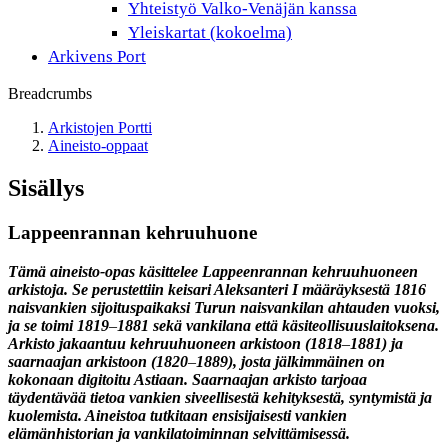
Yhteistyö Valko-Venäjän kanssa
Yleiskartat (kokoelma)
Arkivens Port
Breadcrumbs
Arkistojen Portti
Aineisto-oppaat
Sisällys
Lappeenrannan kehruuhuone
Tämä aineisto-opas käsittelee Lappeenrannan kehruuhuoneen
arkistoja. Se perustettiin keisari Aleksanteri I määräyksestä 1816
naisvankien sijoituspaikaksi Turun naisvankilan ahtauden vuoksi,
ja se toimi 1819
–
1881 sekä vankilana että käsiteollisuuslaitoksena.
Arkisto jakaantuu kehruuhuoneen arkistoon (1818
–
1881) ja
saarnaajan arkistoon (1820
–
1889), josta jälkimmäinen on
kokonaan digitoitu Astiaan. Saarnaajan arkisto tarjoaa
täydentävää tietoa vankien siveellisestä kehityksestä, syntymistä ja
kuolemista. Aineistoa tutkitaan ensisijaisesti vankien
elämänhistorian ja vankilatoiminnan selvittämisessä.