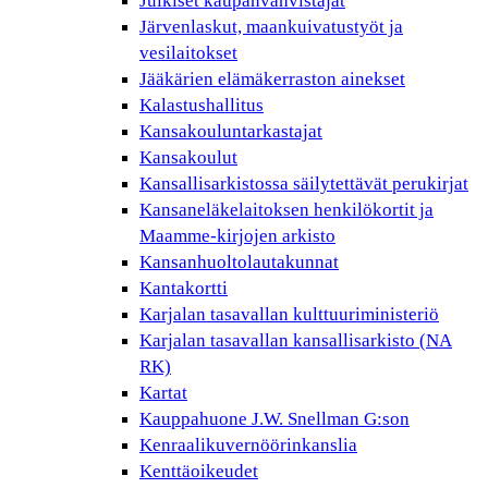
Julkiset kaupanvahvistajat
Järvenlaskut, maankuivatustyöt ja
vesilaitokset
Jääkärien elämäkerraston ainekset
Kalastushallitus
Kansakouluntarkastajat
Kansakoulut
Kansallisarkistossa säilytettävät perukirjat
Kansaneläkelaitoksen henkilökortit ja
Maamme-kirjojen arkisto
Kansanhuoltolautakunnat
Kantakortti
Karjalan tasavallan kulttuuriministeriö
Karjalan tasavallan kansallisarkisto (NA
RK)
Kartat
Kauppahuone J.W. Snellman G:son
Kenraalikuvernöörinkanslia
Kenttäoikeudet