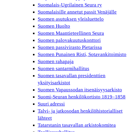
Suomalais-Ugrilainen Seura ry
Suomalaisille annetut passit Venäjälle
Suomen asutuksen yleisluettelo
Suomen Huolto
Suomen Maantieteellinen Seura
Suomen palovakuutuskonttori
Suomen passivirasto Pietarissa
Suomen Punainen Risti, Sotavankitoimisto
Suomen rahapaja
Suomen santarmihallitus
Suomen tasavallan presidenttien
yksityisarkistot
Suomen Vapaussodan itsenäisyysarkisto
Suomi-Seuran henkilökortisto 1819–1858
Suuri adressi
Talvi- ja jatkosodan henkilöhistorialliset
lähteet
Tatarstanin tasavallan arkistokomitea