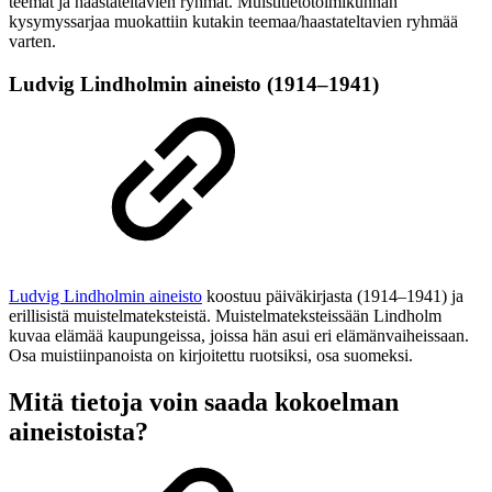
teemat ja haastateltavien ryhmät. Muistitietotoimikunnan
kysymyssarjaa muokattiin kutakin teemaa/haastateltavien ryhmää
varten.
Ludvig Lindholmin aineisto (1914
–
1941)
Ludvig Lindholmin aineisto
koostuu päiväkirjasta (1914–1941) ja
erillisistä muistelmateksteistä. Muistelmateksteissään Lindholm
kuvaa elämää kaupungeissa, joissa hän asui eri elämänvaiheissaan.
Osa muistiinpanoista on kirjoitettu ruotsiksi, osa suomeksi.
Mitä tietoja voin saada kokoelman
aineistoista?