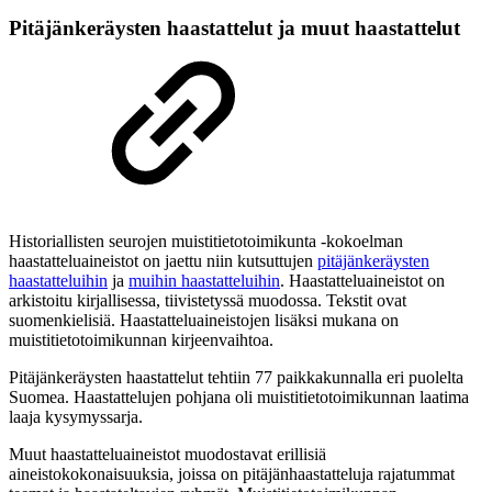
Pitäjänkeräysten haastattelut ja muut haastattelut
Historiallisten seurojen muistitietotoimikunta -kokoelman
haastatteluaineistot on jaettu niin kutsuttujen
pitäjänkeräysten
haastatteluihin
ja
muihin haastatteluihin
. Haastatteluaineistot on
arkistoitu kirjallisessa, tiivistetyssä muodossa. Tekstit ovat
suomenkielisiä. Haastatteluaineistojen lisäksi mukana on
muistitietotoimikunnan kirjeenvaihtoa.
Pitäjänkeräysten haastattelut tehtiin 77 paikkakunnalla eri puolelta
Suomea. Haastattelujen pohjana oli muistitietotoimikunnan laatima
laaja kysymyssarja.
Muut haastatteluaineistot muodostavat erillisiä
aineistokokonaisuuksia, joissa on pitäjänhaastatteluja rajatummat