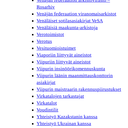
Venäjän federaation arkistovirasto –
Rosarhiv
Venäjän federaation viranomaisarkistot
Venäläiset sotilasasiakirjat VeSA
Venäläisiä maakunta-arkistoja
Verotoimistot
Verotus
Vesituomioistuimet
Viaporiin liittyvät aineistot
Viipuriin liittyvät aineistot
Viipurin insinöörikomennuskunta
Viipurin läänin maanmittauskonttorin
asiakirjat
Viipurin maistraarin rakennuspiirustukset
Virkatalojen tarkastajat
Virkatalot
Voudintilit
Yhteistyö Kazakstanin kanssa
Yhteistyö Ukrainan kanssa