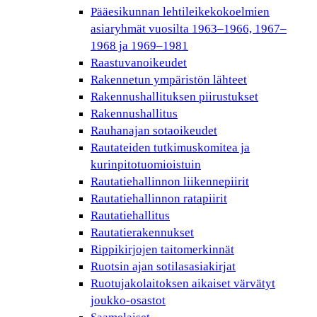
Pääesikunnan lehtileikekokoelmien
asiaryhmät vuosilta 1963–1966, 1967–
1968 ja 1969–1981
Raastuvanoikeudet
Rakennetun ympäristön lähteet
Rakennushallituksen piirustukset
Rakennushallitus
Rauhanajan sotaoikeudet
Rautateiden tutkimuskomitea ja
kurinpitotuomioistuin
Rautatiehallinnon liikennepiirit
Rautatiehallinnon ratapiirit
Rautatiehallitus
Rautatierakennukset
Rippikirjojen taitomerkinnät
Ruotsin ajan sotilasasiakirjat
Ruotujakolaitoksen aikaiset värvätyt
joukko-osastot