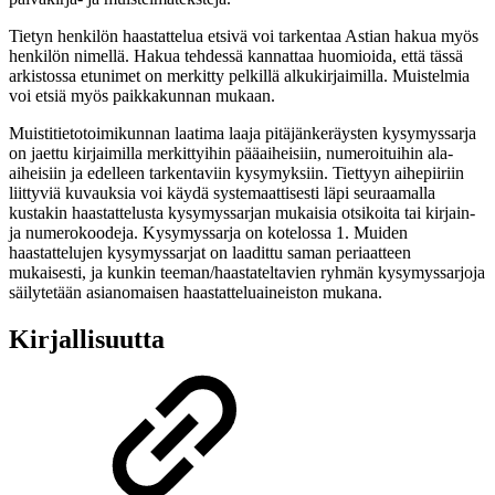
Tietyn henkilön haastattelua etsivä voi tarkentaa Astian hakua myös
henkilön nimellä. Hakua tehdessä kannattaa huomioida, että tässä
arkistossa etunimet on merkitty pelkillä alkukirjaimilla. Muistelmia
voi etsiä myös paikkakunnan mukaan.
Muistitietotoimikunnan laatima laaja pitäjänkeräysten kysymyssarja
on jaettu kirjaimilla merkittyihin pääaiheisiin, numeroituihin ala-
aiheisiin ja edelleen tarkentaviin kysymyksiin. Tiettyyn aihepiiriin
liittyviä kuvauksia voi käydä systemaattisesti läpi seuraamalla
kustakin haastattelusta kysymyssarjan mukaisia otsikoita tai kirjain-
ja numerokoodeja. Kysymyssarja on kotelossa 1. Muiden
haastattelujen kysymyssarjat on laadittu saman periaatteen
mukaisesti, ja kunkin teeman/haastateltavien ryhmän kysymyssarjoja
säilytetään asianomaisen haastatteluaineiston mukana.
Kirjallisuutta