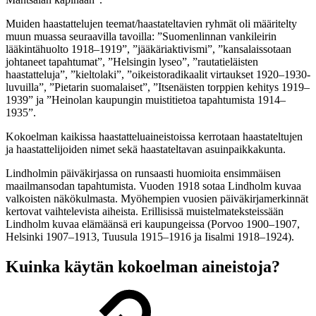
Muiden haastattelujen teemat/haastateltavien ryhmät oli määritelty
muun muassa seuraavilla tavoilla: ”Suomenlinnan vankileirin
lääkintähuolto 1918–1919”, ”jääkäriaktivismi”, ”kansalaissotaan
johtaneet tapahtumat”, ”Helsingin lyseo”, ”rautatieläisten
haastatteluja”, ”kieltolaki”, ”oikeistoradikaalit virtaukset 1920–1930-
luvuilla”, ”Pietarin suomalaiset”, ”Itsenäisten torppien kehitys 1919–
1939” ja ”Heinolan kaupungin muistitietoa tapahtumista 1914–
1935”.
Kokoelman kaikissa haastatteluaineistoissa kerrotaan haastateltujen
ja haastattelijoiden nimet sekä haastateltavan asuinpaikkakunta.
Lindholmin päiväkirjassa on runsaasti huomioita ensimmäisen
maailmansodan tapahtumista. Vuoden 1918 sotaa Lindholm kuvaa
valkoisten näkökulmasta. Myöhempien vuosien päiväkirjamerkinnät
kertovat vaihtelevista aiheista. Erillisissä muistelmateksteissään
Lindholm kuvaa elämäänsä eri kaupungeissa (Porvoo 1900–1907,
Helsinki 1907–1913, Tuusula 1915–1916 ja Iisalmi 1918–1924).
Kuinka käytän kokoelman aineistoja?