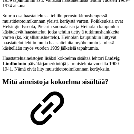
1939 tapahtumiin asti. Valtaosa haastatteluista tehtiin vuosien 1969–
1974 aikana.
Suurin osa haastatteluista tehtiin perustutkimushengessä
muistitietotoimikunnan yleistä keräystä varten. Poikkeuksia ovat
Helsingin lyseota, Pietarin suomalaisia ja Heinolan kaupunkia
käsittelevät haastattelut, jotka tehtiin tiettyjä tutkimushankkeita
varten (ks. kirjallisuusluettelo). Heinolan kaupunkiin liittyvät
haastattelut tehtiin muita haastatteluita myöhemmin ja niissä
käsitellään myös vuoden 1939 jälkeisiä tapahtumia.
Haastatteluaineistojen lisäksi kokoelma sisältää lehtori
Ludvig
Lindholmin
päiväkirjamerkintöjä ja muistelmia vuosilta 1900–
1941. Nämä eivät liity muistitietotoimikunnan keräyksiin.
Mitä aineistoja kokoelma sisältää?