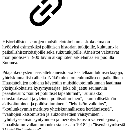
Historiallisten seurojen muistitietotoimikunta -kokoelma on
hyödyksi esimerkiksi poliittisen historian tutkijoille, kulttuuri- ja
paikallishistorioitsijoille sekä sukututkijoille. Aineistot valottavat
monipuolisesti 1900-luvun alkupuolen arkielämää eri puolilla
Suomea.
Pitäjänkeräysten haastatteluaineistoissa käsitellään lukuisia laajoja,
yhteiskunnallisia aiheita. Näkökulma on enimmäkseen paikallinen.
Haastattelujen pohjana käytettiin muistitietotoimikunnan laatimaa
yksityiskohtaista kysymyssarjaa, joka oli jaettu seuraaviin
pääaiheisiin: ”suuret poliittiset tapahtumat”, ”suurlakko,
eduskuntavaalit ja yleinen politisoituminen”, ”kunnalliselämän
aktivoituminen ja politisoituminen”, ”lehdistön vaikutus”,
”koulunkäynnin merkitys yhteiskunnallisessa heräämisessä”,
”vanhojen katsomusten ja auktoriteettien väistyminen”,
”yhdistyselämän syntyminen ja merkitys kansan valveuttajana”,
”maaliskuun vallankumouksesta kesään 1918” ja ”itsenäistymisestä
Mäntsälän kapinaan”.