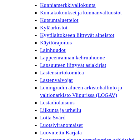
Kunniamerkkivaliokunta
Kuntakokoukset ja kunnanvaltuustot
Kutsuntaluettelot
Kyläarkistot
Kyytilaitokseen liittyvät aineistot
Käyttörajoitus
Lainhuudot
Lappeenrannan kehruuhuone
Lapsuuteen liittyvät asiakirjat
Lastensiirtokomitea
Lastenvalvojat
Leningradin alueen arkistohallinto ja
valtionarkisto Viipurissa (LOGAV)
Lestadiolaisuus
Liikunta ja urheilu
Lotta Svärd
Luotsiviranomaiset
Luovutettu Karjala