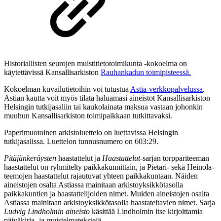
Historiallisten seurojen muistitietotoimikunta -kokoelma on
käytettävissä Kansallisarkiston
Rauhankadun toimipisteessä.
Kokoelman kuvailutietoihin voi tutustua
Astia-verkkopalvelussa
.
Astian kautta voit myös tilata haluamasi aineistot Kansallisarkiston
Helsingin tutkijasaliin tai kaukolainata maksua vastaan johonkin
muuhun Kansallisarkiston toimipaikkaan tutkittavaksi.
Paperimuotoinen arkistoluettelo on luettavissa Helsingin
tutkijasalissa. Luettelon tunnusnumero on 603:29.
Pitäjänkeräysten
haastattelut ja
Haastattelut
-sarjan torppariteeman
haastattelut on ryhmitelty paikkakunnittain, ja Pietari- sekä Heinola-
teemojen haastattelut rajautuvat yhteen paikkakuntaan. Näiden
aineistojen osalta Astiassa mainitaan arkistoyksikkötasolla
paikkakuntien ja haastattelijoiden nimet. Muiden aineistojen osalta
Astiassa mainitaan arkistoyksikkötasolla haastateltavien nimet. Sarja
Ludvig Lindholmin aineisto
käsittää Lindholmin itse kirjoittamia
päiväkirja- ja muistelmatekstejä.