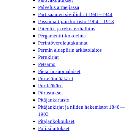
Palovakuutukset
Palvelus armeijassa
Partisaanien siviiliuhrit 1941–1944
Passinhaltijain kortisto 1904—1918
Patentti- ja rekisterihallitus
Pergamentti-kokoelma
Perintöverolautakunnat
Permin aluepiirin arkistolaitos
Perukirjat
Petsamo
Pietarin suomalaiset
Piirieläinlääkärit
Piirilääkärit
Piirustukset
Pitäjänkartasto
Pitäjänkirjat ja niiden hakemistot 1848—
1903
Pitäjänkokoukset
Poliisilaitokset