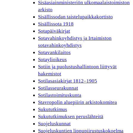
Sisäasiainministeriön ulkomaalaistoimiston
arkisto
Sisällissodan taistelupaikkakortisto
Sisällissota 1918
Sotapäiväkirjat
Sotavahinkoyhdistys ja Irtaimiston
sotavahinkoyhdistys
Sotavankilaitos
Sotaylioikeus
Sotiin ja puolustushallintoon liittyvät
hakemistot
Sotilasasiakirjat 1812–1905
Sotilasseurakunnat
Sotilastoimituskunta
Stavropolin aluepiirin arkistokomitea
Sukututkimus
Sukututkimuksen peruslähteitä
Suojeluskunnat
Suojeluskuntien lippupiirustuskokoelma