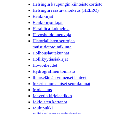
Helsingin kaupungin kiinteistökortisto
Helsingin raastuvanoikeus (HELRO)
Henkikirjat
Henkikirjoittajat
Heraldica-kokoelma
Hevoshoidonneuvoja
Historiallisten seurojen
muistitietotoimikunta
Holhouslautakunnat
Hollikyytiasiakirjat
Hovioikeudet
Hydrografinen toimisto
Ihmiselämän viimeiset lähteet
Inkerinsuomalaiset seurakunnat
Irtolaisuus
Jahvetin kirjelaatikko
Jokioisten kartanot
Joulupukki