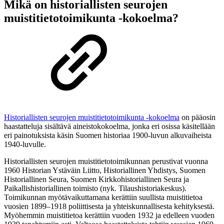
Mikä on historiallisten seurojen
muistitietotoimikunta -kokoelma?
Historiallisten seurojen muistitietotoimikunta -kokoelma
on pääosin
haastatteluja sisältävä aineistokokoelma, jonka eri osissa käsitellään
eri painotuksista käsin Suomen historiaa 1900-luvun alkuvaiheista
1940-luvulle.
Historiallisten seurojen muistitietotoimikunnan perustivat vuonna
1960 Historian Ystäväin Liitto, Historiallinen Yhdistys, Suomen
Historiallinen Seura, Suomen Kirkkohistoriallinen Seura ja
Paikallishistoriallinen toimisto (nyk. Tilaushistoriakeskus).
Toimikunnan myötävaikuttamana kerättiin suullista muistitietoa
vuosien 1899–1918 poliittisesta ja yhteiskunnallisesta kehityksestä.
Myöhemmin muistitietoa kerättiin vuoden 1932 ja edelleen vuoden