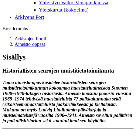
Yhteistyö Valko-Venäjän kanssa
Yleiskartat (kokoelma)
Arkivens Port
Breadcrumbs
Arkistojen Portti
Aineisto-oppaat
Sisällys
Historiallisten seurojen muistitietotoimikunta
Tämä aineisto-opas käsittelee historiallisten seurojen
muistitietotoimikunnan kokoamaa haastatteluaineistoa Suomen
1900–1940-lukujen historiasta. Aineisto koostuu pääosin vuosina
1969–1974 tehdyistä haastatteluista 77 paikkakunnalta sekä
erikoisteemahaastatteluista jääkäriliikkeestä ja kieltolaista.
Mukana on myös Ludvig Lindholmin päiväkirjoja ja
muistelmatekstejä vuosilta 1900–1941. Aineisto soveltuu poliittisen
ja paikallishistorian sekä sukututkimuksen käyttöön.