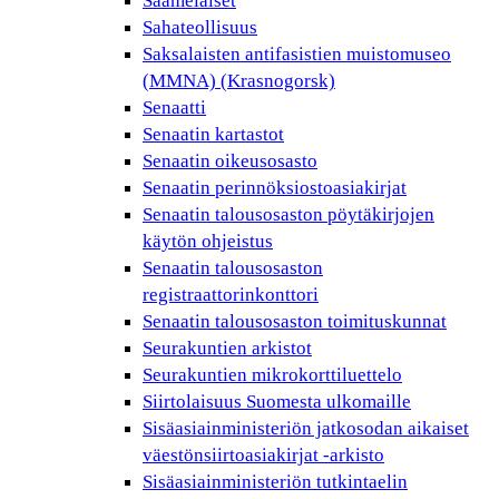
Saamelaiset
Sahateollisuus
Saksalaisten antifasistien muistomuseo
(MMNA) (Krasnogorsk)
Senaatti
Senaatin kartastot
Senaatin oikeusosasto
Senaatin perinnöksiostoasiakirjat
Senaatin talousosaston pöytäkirjojen
käytön ohjeistus
Senaatin talousosaston
registraattorinkonttori
Senaatin talousosaston toimituskunnat
Seurakuntien arkistot
Seurakuntien mikrokorttiluettelo
Siirtolaisuus Suomesta ulkomaille
Sisäasiainministeriön jatkosodan aikaiset
väestönsiirtoasiakirjat -arkisto
Sisäasiainministeriön tutkintaelin