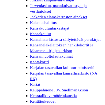
Julkiset kaupanvahvistajat
Järvenlaskut, maankuivatustyöt ja
vesilaitokset
Jääkärien elämäkerraston ainekset
Kalastushallitus
Kansakouluntarkastajat
Kansakoulut
Kansallisarkistossa säilytettävät perukirjat
Kansaneläkelaitoksen henkilökortit ja
Maamme-kirjojen arkisto
Kansanhuoltolautakunnat
Kantakortti
Karjalan tasavallan kulttuuriministeriö
Karjalan tasavallan kansallisarkisto (NA
RK)
Kartat
Kauppahuone J.W. Snellman G:son
Kenraalikuvernöörinkanslia
Kenttäoikeudet