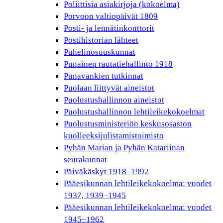
Poliittisia asiakirjoja (kokoelma)
Porvoon valtiopäivät 1809
Posti- ja lennätinkonttorit
Postihistorian lähteet
Puhelinosuuskunnat
Punainen rautatiehallinto 1918
Punavankien tutkinnat
Puolaan liittyvät aineistot
Puolustushallinnon aineistot
Puolustushallinnon lehtileikekokoelmat
Puolustusministeriön keskusosaston
kuolleeksijulistamistoimisto
Pyhän Marian ja Pyhän Katariinan
seurakunnat
Päiväkäskyt 1918–1992
Pääesikunnan lehtileikekokoelma: vuodet
1937, 1939–1945
Pääesikunnan lehtileikekokoelma: vuodet
1945–1962