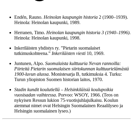
Endén, Rauno.
Heinolan kaupungin historia
2 (1900–1939).
Heinola: Heinolan kaupunki, 1989.
Herranen, Timo.
Heinolan kaupungin historia
3 (1940–1996)
.
Heinola: Heinolan kaupunki, 1998.
Inkeriläisten yhdistys ry. ”Pietarin suomalaiset
tutkimuskohteena.”
Inkeriläisten viesti
10, 1969.
Juntunen, Alpo.
Suomalaista kulttuuria Nevan rannoilla:
Piirteitä Pietarin suomalaisen siirtokunnan kulttuurielämästä
1900-luvun alussa
. Monistesarja B, tutkimuksia 4. Turku:
Turun yliopiston Suomen historian laitos, 1970.
Stadin kundit koulutiellä – Helsinkiläisiä koulupoikia
vuosisadan vaihteessa
. Porvoo: WSOY, 1966. (Teos on
nykyisen Ressun lukion 75-vuotisjuhlajulkaisu. Koulun
aiemmat nimet ovat Helsingin Suomalainen Reaalilyseo ja
Helsingin suomalainen lyseo.)