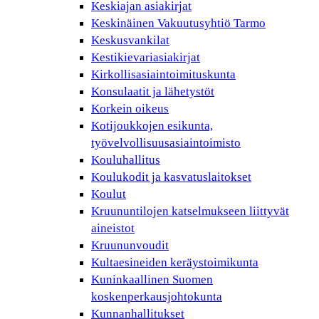
Keskiajan asiakirjat
Keskinäinen Vakuutusyhtiö Tarmo
Keskusvankilat
Kestikievariasiakirjat
Kirkollisasiaintoimituskunta
Konsulaatit ja lähetystöt
Korkein oikeus
Kotijoukkojen esikunta,
työvelvollisuusasiaintoimisto
Kouluhallitus
Koulukodit ja kasvatuslaitokset
Koulut
Kruununtilojen katselmukseen liittyvät
aineistot
Kruununvoudit
Kultaesineiden keräystoimikunta
Kuninkaallinen Suomen
koskenperkausjohtokunta
Kunnanhallitukset