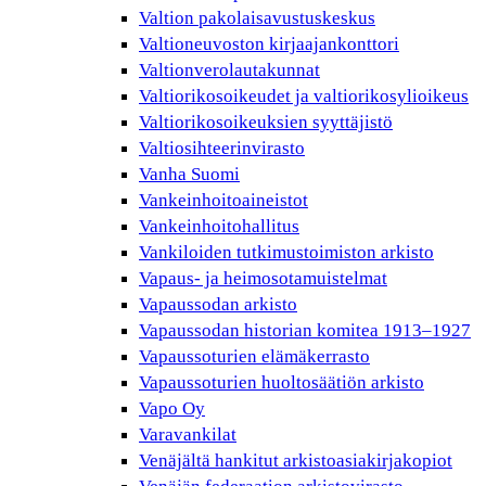
Valtion pakolaisavustuskeskus
Valtioneuvoston kirjaajankonttori
Valtionverolautakunnat
Valtiorikosoikeudet ja valtiorikosylioikeus
Valtiorikosoikeuksien syyttäjistö
Valtiosihteerinvirasto
Vanha Suomi
Vankeinhoitoaineistot
Vankeinhoitohallitus
Vankiloiden tutkimustoimiston arkisto
Vapaus- ja heimosotamuistelmat
Vapaussodan arkisto
Vapaussodan historian komitea 1913–1927
Vapaussoturien elämäkerrasto
Vapaussoturien huoltosäätiön arkisto
Vapo Oy
Varavankilat
Venäjältä hankitut arkistoasiakirjakopiot