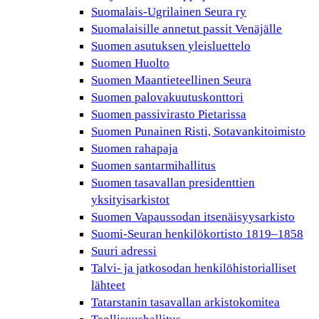
Suomalais-Ugrilainen Seura ry
Suomalaisille annetut passit Venäjälle
Suomen asutuksen yleisluettelo
Suomen Huolto
Suomen Maantieteellinen Seura
Suomen palovakuutuskonttori
Suomen passivirasto Pietarissa
Suomen Punainen Risti, Sotavankitoimisto
Suomen rahapaja
Suomen santarmihallitus
Suomen tasavallan presidenttien
yksityisarkistot
Suomen Vapaussodan itsenäisyysarkisto
Suomi-Seuran henkilökortisto 1819–1858
Suuri adressi
Talvi- ja jatkosodan henkilöhistorialliset
lähteet
Tatarstanin tasavallan arkistokomitea