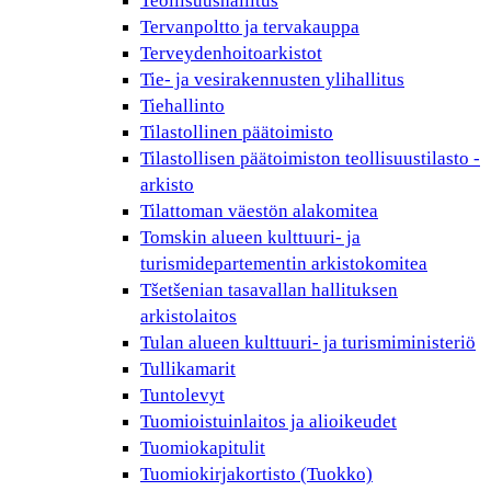
Teollisuushallitus
Tervanpoltto ja tervakauppa
Terveydenhoitoarkistot
Tie- ja vesirakennusten ylihallitus
Tiehallinto
Tilastollinen päätoimisto
Tilastollisen päätoimiston teollisuustilasto -
arkisto
Tilattoman väestön alakomitea
Tomskin alueen kulttuuri- ja
turismidepartementin arkistokomitea
Tšetšenian tasavallan hallituksen
arkistolaitos
Tulan alueen kulttuuri- ja turismiministeriö
Tullikamarit
Tuntolevyt
Tuomioistuinlaitos ja alioikeudet
Tuomiokapitulit
Tuomiokirjakortisto (Tuokko)