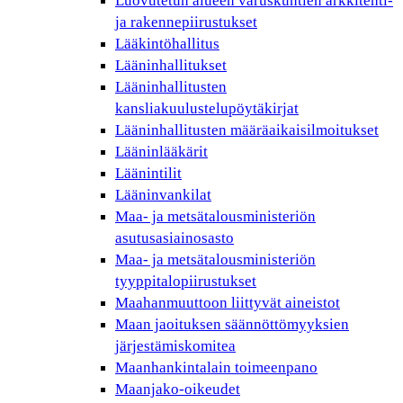
Luovutetun alueen varuskuntien arkkitehti-
ja rakennepiirustukset
Lääkintöhallitus
Lääninhallitukset
Lääninhallitusten
kansliakuulustelupöytäkirjat
Lääninhallitusten määräaikaisilmoitukset
Lääninlääkärit
Läänintilit
Lääninvankilat
Maa- ja metsätalousministeriön
asutusasiainosasto
Maa- ja metsätalousministeriön
tyyppitalopiirustukset
Maahanmuuttoon liittyvät aineistot
Maan jaoituksen säännöttömyyksien
järjestämiskomitea
Maanhankintalain toimeenpano
Maanjako-oikeudet