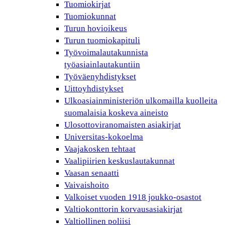
Tuomiokirjat
Tuomiokunnat
Turun hovioikeus
Turun tuomiokapituli
Työvoimalautakunnista
työasiainlautakuntiin
Työväenyhdistykset
Uittoyhdistykset
Ulkoasiainministeriön ulkomailla kuolleita
suomalaisia koskeva aineisto
Ulosottoviranomaisten asiakirjat
Universitas-kokoelma
Vaajakosken tehtaat
Vaalipiirien keskuslautakunnat
Vaasan senaatti
Vaivaishoito
Valkoiset vuoden 1918 joukko-osastot
Valtiokonttorin korvausasiakirjat
Valtiollinen poliisi