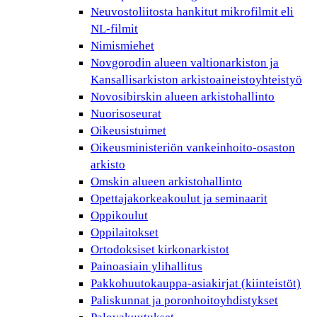
Neuvostoliitosta hankitut mikrofilmit eli
NL-filmit
Nimismiehet
Novgorodin alueen valtionarkiston ja
Kansallisarkiston arkistoaineistoyhteistyö
Novosibirskin alueen arkistohallinto
Nuorisoseurat
Oikeusistuimet
Oikeusministeriön vankeinhoito-osaston
arkisto
Omskin alueen arkistohallinto
Opettajakorkeakoulut ja seminaarit
Oppikoulut
Oppilaitokset
Ortodoksiset kirkonarkistot
Painoasiain ylihallitus
Pakkohuutokauppa-asiakirjat (kiinteistöt)
Paliskunnat ja poronhoitoyhdistykset