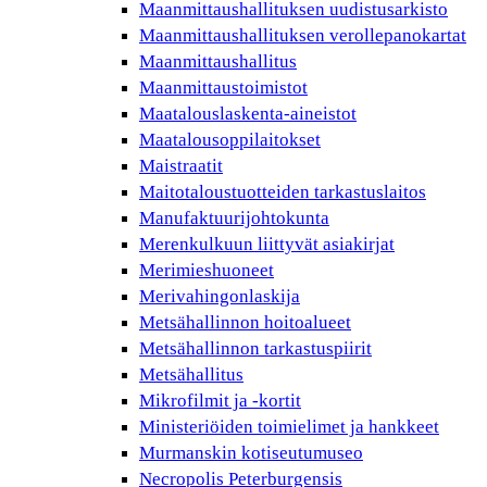
Maanmittaushallituksen uudistusarkisto
Maanmittaushallituksen verollepanokartat
Maanmittaushallitus
Maanmittaustoimistot
Maatalouslaskenta-aineistot
Maatalousoppilaitokset
Maistraatit
Maitotaloustuotteiden tarkastuslaitos
Manufaktuurijohtokunta
Merenkulkuun liittyvät asiakirjat
Merimieshuoneet
Merivahingonlaskija
Metsähallinnon hoitoalueet
Metsähallinnon tarkastuspiirit
Metsähallitus
Mikrofilmit ja -kortit
Ministeriöiden toimielimet ja hankkeet
Murmanskin kotiseutumuseo
Necropolis Peterburgensis