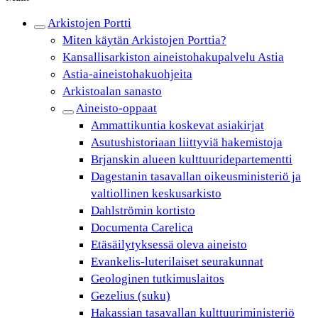
Arkistojen Portti
Miten käytän Arkistojen Porttia?
Kansallisarkiston aineistohakupalvelu Astia
Astia-aineistohakuohjeita
Arkistoalan sanasto
Aineisto-oppaat
Ammattikuntia koskevat asiakirjat
Asutushistoriaan liittyviä hakemistoja
Brjanskin alueen kulttuuridepartementti
Dagestanin tasavallan oikeusministeriö ja
valtiollinen keskusarkisto
Dahlströmin kortisto
Documenta Carelica
Etäsäilytyksessä oleva aineisto
Evankelis-luterilaiset seurakunnat
Geologinen tutkimuslaitos
Gezelius (suku)
Hakassian tasavallan kulttuuriministeriö