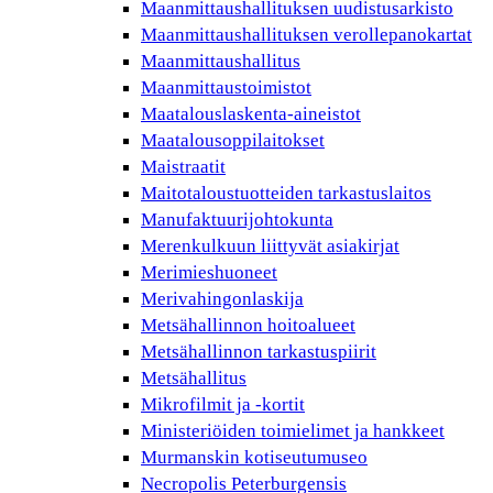
Maanmittaushallituksen uudistusarkisto
Maanmittaushallituksen verollepanokartat
Maanmittaushallitus
Maanmittaustoimistot
Maatalouslaskenta-aineistot
Maatalousoppilaitokset
Maistraatit
Maitotaloustuotteiden tarkastuslaitos
Manufaktuurijohtokunta
Merenkulkuun liittyvät asiakirjat
Merimieshuoneet
Merivahingonlaskija
Metsähallinnon hoitoalueet
Metsähallinnon tarkastuspiirit
Metsähallitus
Mikrofilmit ja -kortit
Ministeriöiden toimielimet ja hankkeet
Murmanskin kotiseutumuseo
Necropolis Peterburgensis