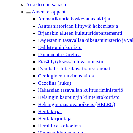
Arkistoalan sanasto
Aineisto-oppaat
Ammattikuntia koskevat asiakirjat
Asutushistoriaan liittyviä hakemistoja
Brjanskin alueen kulttuuridepartementti
Dagestanin tasavallan oikeusministeriö ja va
Dahlströmin kortisto
Documenta Carelica
Etäsäilytyksessä oleva aineisto
Evankelis-luterilaiset seurakunnat
Geologinen tutkimuslaitos
Gezelius (suku)
Hakassian tasavallan kulttuuriministeriö
Helsingin kaupungin kiinteistökortisto
Helsingin raastuvanoikeus (HELRO)
Henkikirjat
Henkikirjoittajat
Heraldica-kokoelma
Hevoshoidonneuvoja