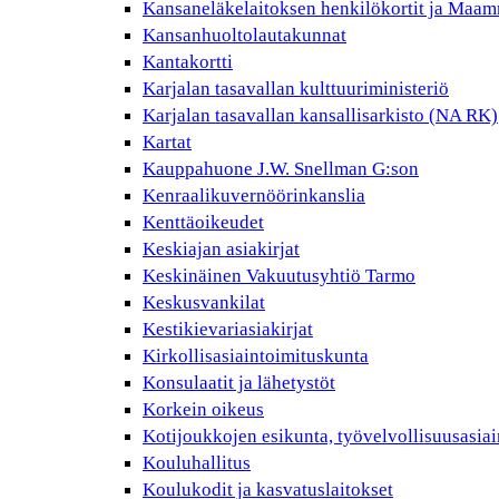
Kansaneläkelaitoksen henkilökortit ja Maam
Kansanhuoltolautakunnat
Kantakortti
Karjalan tasavallan kulttuuriministeriö
Karjalan tasavallan kansallisarkisto (NA RK)
Kartat
Kauppahuone J.W. Snellman G:son
Kenraalikuvernöörinkanslia
Kenttäoikeudet
Keskiajan asiakirjat
Keskinäinen Vakuutusyhtiö Tarmo
Keskusvankilat
Kestikievariasiakirjat
Kirkollisasiaintoimituskunta
Konsulaatit ja lähetystöt
Korkein oikeus
Kotijoukkojen esikunta, työvelvollisuusasiai
Kouluhallitus
Koulukodit ja kasvatuslaitokset