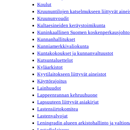
Koulut
Kruununtilojen katselmukseen liittyvät ainei
Kruununvoudit
Kultaesineiden keräystoimikunta
Kuninkaallinen Suomen koskenperkausjohto
Kunnanhallitukset
Kunniamerkkivaliokunta
Kuntakokoukset ja kunnanvaltuustot
Kutsuntaluettelot
Kyläarkistot
Kyytilaitokseen liittyvät aineistot
Käyttörajoitus
Lainhuudot
Lappeenrannan kehruuhuone
Lapsuuteen liittyvät asiakirjat
Lastensiirtokomitea
Lastenvalvojat
Leningradin alueen arkistohallinto ja valtio
Lestadiolaisuus