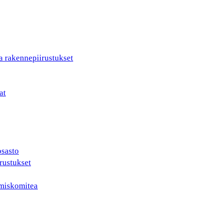
a rakennepiirustukset
at
osasto
rustukset
ämiskomitea