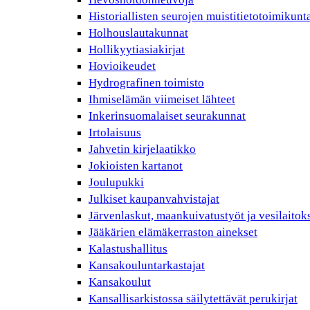
Historiallisten seurojen muistitietotoimikunt
Holhouslautakunnat
Hollikyytiasiakirjat
Hovioikeudet
Hydrografinen toimisto
Ihmiselämän viimeiset lähteet
Inkerinsuomalaiset seurakunnat
Irtolaisuus
Jahvetin kirjelaatikko
Jokioisten kartanot
Joulupukki
Julkiset kaupanvahvistajat
Järvenlaskut, maankuivatustyöt ja vesilaitok
Jääkärien elämäkerraston ainekset
Kalastushallitus
Kansakouluntarkastajat
Kansakoulut
Kansallisarkistossa säilytettävät perukirjat