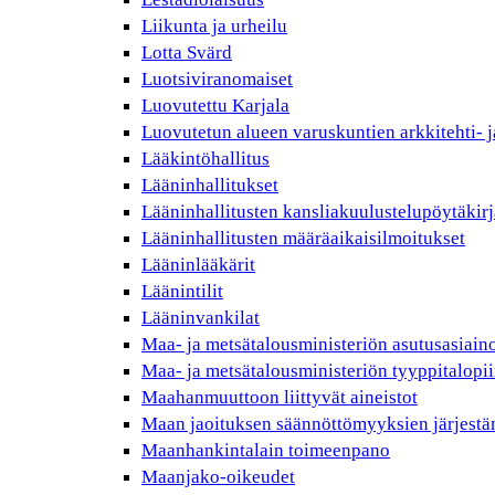
Liikunta ja urheilu
Lotta Svärd
Luotsiviranomaiset
Luovutettu Karjala
Luovutetun alueen varuskuntien arkkitehti- j
Lääkintöhallitus
Lääninhallitukset
Lääninhallitusten kansliakuulustelupöytäkirj
Lääninhallitusten määräaikaisilmoitukset
Lääninlääkärit
Läänintilit
Lääninvankilat
Maa- ja metsätalousministeriön asutusasiain
Maa- ja metsätalousministeriön tyyppitalopii
Maahanmuuttoon liittyvät aineistot
Maan jaoituksen säännöttömyyksien järjest
Maanhankintalain toimeenpano
Maanjako-oikeudet