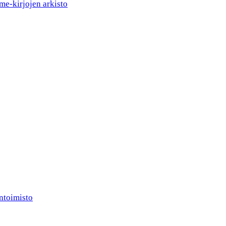
me-kirjojen arkisto
ntoimisto