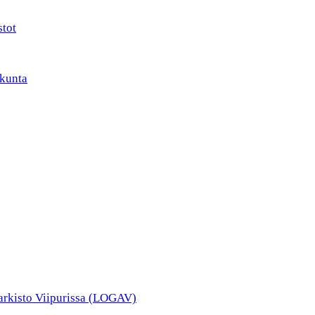
stot
kunta
narkisto Viipurissa (LOGAV)