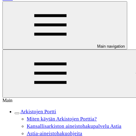
Main navigation
Main
Arkistojen Portti
Miten käytän Arkistojen Porttia?
Kansallisarkiston aineistohakupalvelu Astia
Astia-aineistohakuohjeita