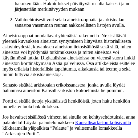
hakukenttään. Hakutulokset päivittyvät reaaliaikaisesti ja ne
järjestetään merkittävyyden mukaan.
Vaihtoehtoisesti voit selata aineisto-oppaita ja arkistoalan
sanastoa vasemman reunan aakkosellisten listojen avulla.
Aineisto-oppaat noudattavat yhtenäistä rakennetta. Ne sisältävät
yleensä kuvauksen aineiston syntymiseen liittyvästä historiallisesta
asiayhteydestä, kuvauksen aineiston tietosisällöstä sekä siitä, miten
aineistoa voi hyödyntää tutkimuksessa ja miten aineistoa voi
käytännössä tutkia. Digitaalisissa aineistoissa on yleensä suora linkki
aineiston korttinäkymään Astia-palvelussa. Osa artikkeleista esittelee
myös erilaisia historiallisia tapahtumia, aikakausia tai teemoja sekä
niihin liittyviä arkistoaineistoja.
Sanasto sisältää arkistoalan erikoissanastoa, jonka avulla löydät
haluamasi aineiston Kansallisarkiston kokoelmista helpommin.
Portti ei sisällä tietoja yksittäisistä henkilöistä, joten haku henkilön
nimellä ei tuota hakutuloksia.
Jos havaitset sisällössä virheen tai sinulla on kehitysehdotuksia, anna
palautetta! Löydät palautelomakkeen
Kansallisarkiston kotisivuilta
klikkaamalla yläpalkista “Palaute” ja valitsemalla lomakkeella
“Arkistojen Portti”.