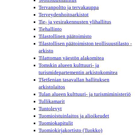
Teollisuushallitus
Tervanpoltto ja tervakauppa
Terveydenhoitoarkistot
Tie- ja vesirakennusten ylihallitus
Tiehallinto
Tilastollinen päätoimisto
Tilastollisen päätoimiston teollisuustilasto -
arkisto
Tilattoman väestön alakomitea
Tomskin alueen kulttuuri- ja
turismidepartementin arkistokomitea
Tšetšenian tasavallan hallituksen
arkistolaitos
Tulan alueen kulttuuri- ja turismiministeriö
Tullikamarit
Tuntolevyt
Tuomioistuinlaitos ja alioikeudet
Tuomiokapitulit
Tuomiokirjakortisto (Tuokko)