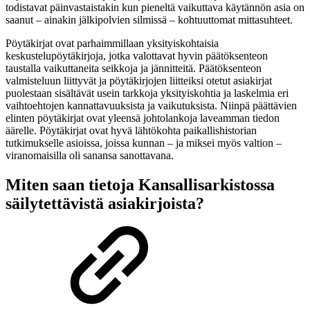
todistavat päinvastaistakin kun pieneltä vaikuttava käytännön asia on
saanut – ainakin jälkipolvien silmissä – kohtuuttomat mittasuhteet.
Pöytäkirjat ovat parhaimmillaan yksityiskohtaisia
keskustelupöytäkirjoja, jotka valottavat hyvin päätöksenteon
taustalla vaikuttaneita seikkoja ja jännitteitä. Päätöksenteon
valmisteluun liittyvät ja pöytäkirjojen liitteiksi otetut asiakirjat
puolestaan sisältävät usein tarkkoja yksityiskohtia ja laskelmia eri
vaihtoehtojen kannattavuuksista ja vaikutuksista. Niinpä päättävien
elinten pöytäkirjat ovat yleensä johtolankoja laveamman tiedon
äärelle. Pöytäkirjat ovat hyvä lähtökohta paikallishistorian
tutkimukselle asioissa, joissa kunnan – ja miksei myös valtion –
viranomaisilla oli sanansa sanottavana.
Miten saan tietoja Kansallisarkistossa
säilytettävistä asiakirjoista?