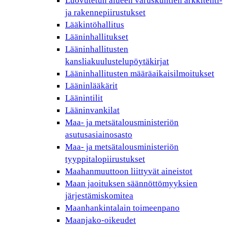
Luovutetun alueen varuskuntien arkkitehti-
ja rakennepiirustukset
Lääkintöhallitus
Lääninhallitukset
Lääninhallitusten
kansliakuulustelupöytäkirjat
Lääninhallitusten määräaikaisilmoitukset
Lääninlääkärit
Läänintilit
Lääninvankilat
Maa- ja metsätalousministeriön
asutusasiainosasto
Maa- ja metsätalousministeriön
tyyppitalopiirustukset
Maahanmuuttoon liittyvät aineistot
Maan jaoituksen säännöttömyyksien
järjestämiskomitea
Maanhankintalain toimeenpano
Maanjako-oikeudet