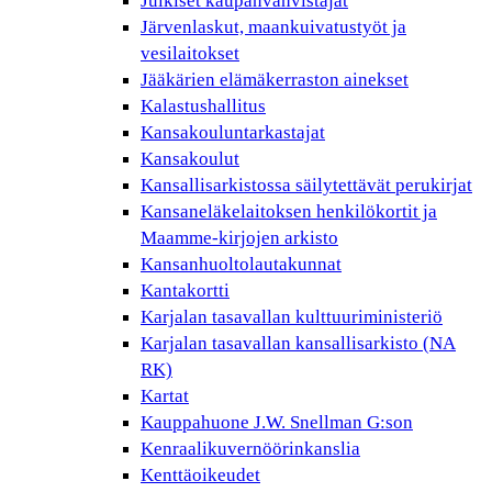
Julkiset kaupanvahvistajat
Järvenlaskut, maankuivatustyöt ja
vesilaitokset
Jääkärien elämäkerraston ainekset
Kalastushallitus
Kansakouluntarkastajat
Kansakoulut
Kansallisarkistossa säilytettävät perukirjat
Kansaneläkelaitoksen henkilökortit ja
Maamme-kirjojen arkisto
Kansanhuoltolautakunnat
Kantakortti
Karjalan tasavallan kulttuuriministeriö
Karjalan tasavallan kansallisarkisto (NA
RK)
Kartat
Kauppahuone J.W. Snellman G:son
Kenraalikuvernöörinkanslia
Kenttäoikeudet