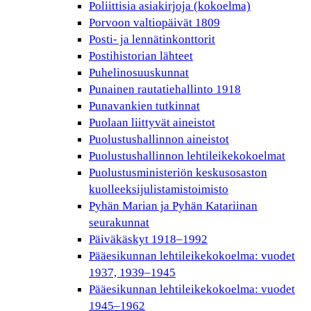
Poliittisia asiakirjoja (kokoelma)
Porvoon valtiopäivät 1809
Posti- ja lennätinkonttorit
Postihistorian lähteet
Puhelinosuuskunnat
Punainen rautatiehallinto 1918
Punavankien tutkinnat
Puolaan liittyvät aineistot
Puolustushallinnon aineistot
Puolustushallinnon lehtileikekokoelmat
Puolustusministeriön keskusosaston
kuolleeksijulistamistoimisto
Pyhän Marian ja Pyhän Katariinan
seurakunnat
Päiväkäskyt 1918–1992
Pääesikunnan lehtileikekokoelma: vuodet
1937, 1939–1945
Pääesikunnan lehtileikekokoelma: vuodet
1945–1962