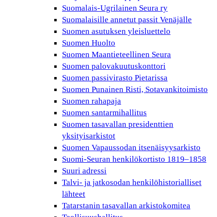
Suomalais-Ugrilainen Seura ry
Suomalaisille annetut passit Venäjälle
Suomen asutuksen yleisluettelo
Suomen Huolto
Suomen Maantieteellinen Seura
Suomen palovakuutuskonttori
Suomen passivirasto Pietarissa
Suomen Punainen Risti, Sotavankitoimisto
Suomen rahapaja
Suomen santarmihallitus
Suomen tasavallan presidenttien
yksityisarkistot
Suomen Vapaussodan itsenäisyysarkisto
Suomi-Seuran henkilökortisto 1819–1858
Suuri adressi
Talvi- ja jatkosodan henkilöhistorialliset
lähteet
Tatarstanin tasavallan arkistokomitea