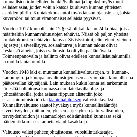
kunnallisten toimielinten henkilövalinnat ja lopuksi myös muut
sellaiset asiat, joiden voitiin katsoa kuuluvan kunnan yhteisten
asioiden piiriin. Kuntakokous antoi myös lausuntoja asioista, joista
kuvernööri tai muut viranomaiset sellaisia pyysivät.
Vuoden 1917 kunnallislain 15 §:ssä oli kaikkiaan 24 kohtaa, joissa
määriteltiin kunnanvaltuustojen tehtävät. Niissä oli paljon yhteistä
kuntakokousten tehtävien kanssa. Sivistystoimi, elinkeinot, yleinen
järjestys ja siveellisyys, sosiaaliturva ja kunnan talous olivat
keskeisiä alueita, joissa valtuustolla oli ylin päätäntävalta.
Toimeenpanovalta ja hallinto olivat edelleen kunnallislautakunnilla
ja muilla lautakunnilla.
Vuoden 1948 laki ei muuttanut kunnallisvaltuustojen, ts. kunnan-,
kaupungin- ja kauppalanvaltuustojen asemaa ylimpänä kunnallisena
päätösvallan käyttäjänä. Lain mukaan kukin kunta sai tarkemmin
järjestää hallintonsa kunnassa noudatettavilla ohje- ja
johtosäännöillä, jotka asiasta riippuen alistettiin joko
sisäasiainministeriön tai
lääninhallituksen
vahvistettavaksi.
Kunnallisvaltuusto saattoi hyväksyä myös kunnallissääntöjä
siveellisyyden, raittiuden, yleisen järjestyksen ja turvallisuuden,
terveydenhoidon ja satamaolojen edistämiseksi kunnassa sekä
näiden rikkomisesta annettavia uhkasakkoja.
Valtuusto valitsi puheenjohtajistonsa, vuositilintarkastajat,