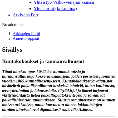
Yhteistyö Valko-Venäjän kanssa
Yleiskartat (kokoelma)
Arkivens Port
Breadcrumbs
Arkistojen Portti
Aineisto-oppaat
Sisällys
Kuntakokoukset ja kunnanvaltuustot
Tämä aineisto-opas käsittelee kuntakokouksia ja
kunnanvaltuustoja koskevia asiakirjoja, joiden perusteet juontavat
vuoden 1865 kunnallisasetukseen. Kuntakokoukset ja valtuustot
käsittelivät paikallishallinnon keskeisiä tehtäviä, kuten koulutusta,
terveydenhoitoa ja talousasioita. Pöytäkirjat ja liitteet tarjoavat
yksityiskohtaista tietoa paikallispäätöksenteosta ja soveltuvat
paikallishistorian tutkimukseen. Suurin osa aineistosta on kuntien
omissa arkistoissa, mutta luovutetun alueen lakkautettujen
kuntien aineistot ovat digitaalisesti saatavilla Astiassa.