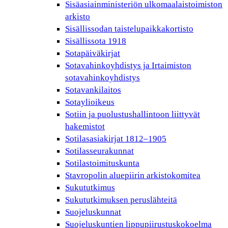
Sisäasiainministeriön ulkomaalaistoimiston
arkisto
Sisällissodan taistelupaikkakortisto
Sisällissota 1918
Sotapäiväkirjat
Sotavahinkoyhdistys ja Irtaimiston
sotavahinkoyhdistys
Sotavankilaitos
Sotaylioikeus
Sotiin ja puolustushallintoon liittyvät
hakemistot
Sotilasasiakirjat 1812–1905
Sotilasseurakunnat
Sotilastoimituskunta
Stavropolin aluepiirin arkistokomitea
Sukututkimus
Sukututkimuksen peruslähteitä
Suojeluskunnat
Suojeluskuntien lippupiirustuskokoelma