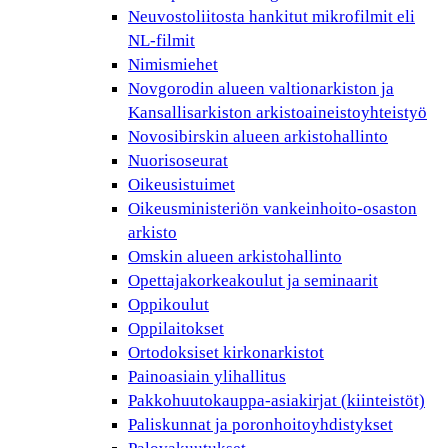
Neuvostoliitosta hankitut mikrofilmit eli
NL-filmit
Nimismiehet
Novgorodin alueen valtionarkiston ja
Kansallisarkiston arkistoaineistoyhteistyö
Novosibirskin alueen arkistohallinto
Nuorisoseurat
Oikeusistuimet
Oikeusministeriön vankeinhoito-osaston
arkisto
Omskin alueen arkistohallinto
Opettajakorkeakoulut ja seminaarit
Oppikoulut
Oppilaitokset
Ortodoksiset kirkonarkistot
Painoasiain ylihallitus
Pakkohuutokauppa-asiakirjat (kiinteistöt)
Paliskunnat ja poronhoitoyhdistykset