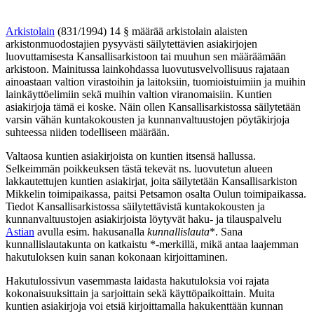
Arkistolain
(831/1994) 14 § määrää arkistolain alaisten
arkistonmuodostajien pysyvästi säilytettävien asiakirjojen
luovuttamisesta Kansallisarkistoon tai muuhun sen määräämään
arkistoon. Mainitussa lainkohdassa luovutusvelvollisuus rajataan
ainoastaan valtion virastoihin ja laitoksiin, tuomioistuimiin ja muihin
lainkäyttöelimiin sekä muihin valtion viranomaisiin. Kuntien
asiakirjoja tämä ei koske. Näin ollen Kansallisarkistossa säilytetään
varsin vähän kuntakokousten ja kunnanvaltuustojen pöytäkirjoja
suhteessa niiden todelliseen määrään.
Valtaosa kuntien asiakirjoista on kuntien itsensä hallussa.
Selkeimmän poikkeuksen tästä tekevät ns. luovutetun alueen
lakkautettujen kuntien asiakirjat, joita säilytetään Kansallisarkiston
Mikkelin toimipaikassa, paitsi Petsamon osalta Oulun toimipaikassa.
Tiedot Kansallisarkistossa säilytettävistä kuntakokousten ja
kunnanvaltuustojen asiakirjoista löytyvät haku- ja tilauspalvelu
Astian
avulla esim. hakusanalla
kunnallislauta
*. Sana
kunnallislautakunta on katkaistu *-merkillä, mikä antaa laajemman
hakutuloksen kuin sanan kokonaan kirjoittaminen.
Hakutulossivun vasemmasta laidasta hakutuloksia voi rajata
kokonaisuuksittain ja sarjoittain sekä käyttöpaikoittain. Muita
kuntien asiakirjoja voi etsiä kirjoittamalla hakukenttään kunnan