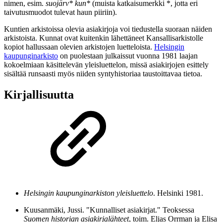
nimen, esim.
suojärv* kun*
(muista katkaisumerkki *, jotta eri
taivutusmuodot tulevat haun piiriin).
Kuntien arkistoissa olevia asiakirjoja voi tiedustella suoraan näiden
arkistoista. Kunnat ovat kuitenkin lähettäneet Kansallisarkistolle
kopiot hallussaan olevien arkistojen luetteloista.
Helsingin
kaupunginarkisto
on puolestaan julkaissut vuonna 1981 laajan
kokoelmiaan käsittelevän yleisluettelon, missä asiakirjojen esittely
sisältää runsaasti myös niiden syntyhistoriaa taustoittavaa tietoa.
Kirjallisuutta
Helsingin kaupunginarkiston yleisluettelo
. Helsinki 1981.
Kuusanmäki, Jussi. "Kunnalliset asiakirjat." Teoksessa
Suomen historian asiakirjalähteet
, toim. Eljas Orrman ja Elisa