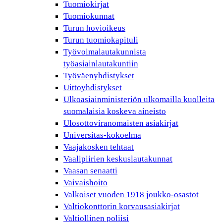
Tuomiokirjat
Tuomiokunnat
Turun hovioikeus
Turun tuomiokapituli
Työvoimalautakunnista
työasiainlautakuntiin
Työväenyhdistykset
Uittoyhdistykset
Ulkoasiainministeriön ulkomailla kuolleita
suomalaisia koskeva aineisto
Ulosottoviranomaisten asiakirjat
Universitas-kokoelma
Vaajakosken tehtaat
Vaalipiirien keskuslautakunnat
Vaasan senaatti
Vaivaishoito
Valkoiset vuoden 1918 joukko-osastot
Valtiokonttorin korvausasiakirjat
Valtiollinen poliisi