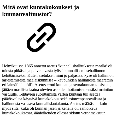
Mitä ovat kuntakokoukset ja
kunnanvaltuustot?
Helmikuussa 1865 annettu asetus ’kunnallishallituksesta maalla’ oli
tulosta pitkästä ja polveilevasta työstä kunnallisen itsehallinnon
kehittämiseksi. Kuten asetuksen nimi jo paljastaa, kyse oli hallinnon
järjestämisestä maalaiskunnissa – kaupunkien hallinnosta määrättiin
eri lainsäädännöllä. Asetus erotti kunnan ja seurakunnan toisistaan,
jättäen maallista laatua olevien asioiden hoitamisen ensiksi mainitun
vastuulle. Tehtävien suorittamista varten kuntaan tuli asettaa
päätösvaltaa käyttävä kuntakokous sekä toimeenpanovallasta ja
hallinnosta vastaava kunnallislautakunta. Asetus määräsi tarkoin
myös siitä, kuka oli kunnan jäsen ja kenellä oli äänioikeus
kuntakokouksessa, äänioikeuden ollessa sidottu veronmaksuun.