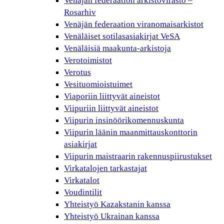
Venäjän federaation arkistovirasto –
Rosarhiv
Venäjän federaation viranomaisarkistot
Venäläiset sotilasasiakirjat VeSA
Venäläisiä maakunta-arkistoja
Verotoimistot
Verotus
Vesituomioistuimet
Viaporiin liittyvät aineistot
Viipuriin liittyvät aineistot
Viipurin insinöörikomennuskunta
Viipurin läänin maanmittauskonttorin
asiakirjat
Viipurin maistraarin rakennuspiirustukset
Virkatalojen tarkastajat
Virkatalot
Voudintilit
Yhteistyö Kazakstanin kanssa
Yhteistyö Ukrainan kanssa