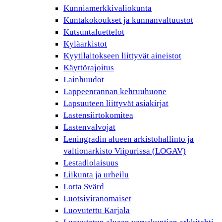
Kunniamerkkivaliokunta
Kuntakokoukset ja kunnanvaltuustot
Kutsuntaluettelot
Kyläarkistot
Kyytilaitokseen liittyvät aineistot
Käyttörajoitus
Lainhuudot
Lappeenrannan kehruuhuone
Lapsuuteen liittyvät asiakirjat
Lastensiirtokomitea
Lastenvalvojat
Leningradin alueen arkistohallinto ja
valtionarkisto Viipurissa (LOGAV)
Lestadiolaisuus
Liikunta ja urheilu
Lotta Svärd
Luotsiviranomaiset
Luovutettu Karjala