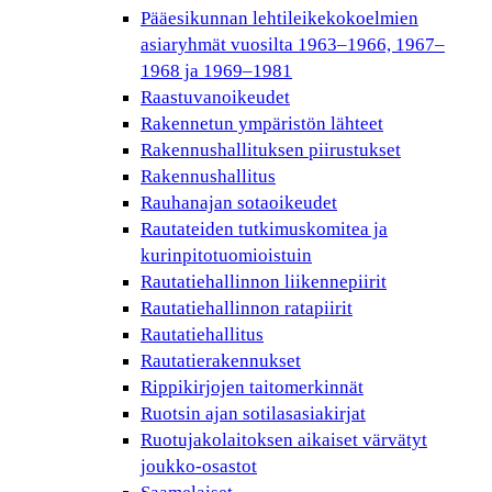
Pääesikunnan lehtileikekokoelmien
asiaryhmät vuosilta 1963–1966, 1967–
1968 ja 1969–1981
Raastuvanoikeudet
Rakennetun ympäristön lähteet
Rakennushallituksen piirustukset
Rakennushallitus
Rauhanajan sotaoikeudet
Rautateiden tutkimuskomitea ja
kurinpitotuomioistuin
Rautatiehallinnon liikennepiirit
Rautatiehallinnon ratapiirit
Rautatiehallitus
Rautatierakennukset
Rippikirjojen taitomerkinnät
Ruotsin ajan sotilasasiakirjat
Ruotujakolaitoksen aikaiset värvätyt
joukko-osastot