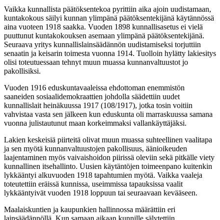
Vaikka kunnallista päätöksentekoa pyrittiin aika ajoin uudistamaan,
kuntakokous säilyi kunnan ylimpänä päätöksentekijänä käytännössä
aina vuoteen 1918 saakka. Vuoden 1898 kunnallisasetus ei vielä
puuttunut kuntakokouksen asemaan ylimpänä päätöksentekijänä.
Seuraava yritys kunnallislainsäädännön uudistamiseksi torjuttiin
senaatin ja keisarin toimesta vuonna 1914. Tuolloin hylätty lakiesitys
olisi toteutuessaan tehnyt muun muassa kunnanvaltuustot jo
pakollisiksi.
Vuoden 1916 eduskuntavaaleissa ehdottoman enemmistön
saaneiden sosiaalidemokraattien johdolla säädettiin uudet
kunnallislait heinäkuussa 1917 (108/1917), jotka tosin voitiin
vahvistaa vasta sen jälkeen kun eduskunta oli marraskuussa samana
vuonna julistautunut maan korkeimmaksi vallankäyttäjäksi.
Lakien keskeisiä piirteitä olivat muun muassa suhteellinen vaalitapa
ja sen myötä kunnanvaltuustojen pakollisuus, äänioikeuden
laajentaminen myös vaivaishoidon piirissä oleviin sekä pitkälle viety
kunnallinen itsehallinto. Uusien käytäntöjen toimeenpano kuitenkin
lykkääntyi alkuvuoden 1918 tapahtumien myötä. Vaikka vaaleja
toteutettiin eräissä kunnissa, useimmissa tapauksissa vaalit
lykkääntyivät vuoden 1918 loppuun tai seuraavaan kevääseen.
Maalaiskuntien ja kaupunkien hallinnossa määrättiin eri
lainsäädännöllä. Kun samaan aikaan kunnille sälytettiin