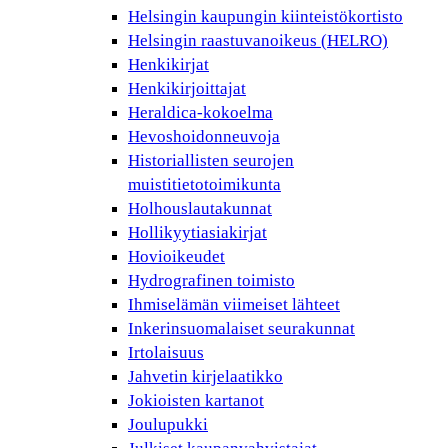
Helsingin kaupungin kiinteistökortisto
Helsingin raastuvanoikeus (HELRO)
Henkikirjat
Henkikirjoittajat
Heraldica-kokoelma
Hevoshoidonneuvoja
Historiallisten seurojen
muistitietotoimikunta
Holhouslautakunnat
Hollikyytiasiakirjat
Hovioikeudet
Hydrografinen toimisto
Ihmiselämän viimeiset lähteet
Inkerinsuomalaiset seurakunnat
Irtolaisuus
Jahvetin kirjelaatikko
Jokioisten kartanot
Joulupukki