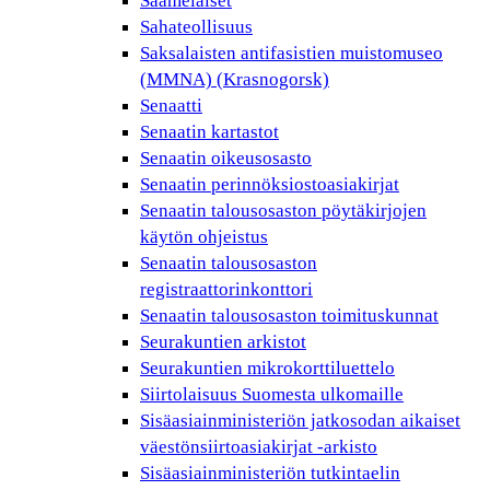
Saamelaiset
Sahateollisuus
Saksalaisten antifasistien muistomuseo
(MMNA) (Krasnogorsk)
Senaatti
Senaatin kartastot
Senaatin oikeusosasto
Senaatin perinnöksiostoasiakirjat
Senaatin talousosaston pöytäkirjojen
käytön ohjeistus
Senaatin talousosaston
registraattorinkonttori
Senaatin talousosaston toimituskunnat
Seurakuntien arkistot
Seurakuntien mikrokorttiluettelo
Siirtolaisuus Suomesta ulkomaille
Sisäasiainministeriön jatkosodan aikaiset
väestönsiirtoasiakirjat -arkisto
Sisäasiainministeriön tutkintaelin