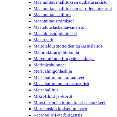
Maanmittaushallituksen uudistusarkisto
Maanmittaushallituksen verollepanokartat
Maanmittaushallitus
Maanmittaustoimistot
Maatalouslaskenta-aineistot
Maatalousoppilaitokset
Maistraatit
Maitotaloustuotteiden tarkastuslaitos
Manufaktuurijohtokunta
Merenkulkuun liittyvät asiakirjat
Merimieshuoneet
Merivahingonlaskija
Metsähallinnon hoitoalueet
Metsähallinnon tarkastuspiirit
Metsähallitus
Mikrofilmit ja -kortit
Ministeriöiden toimielimet ja hankkeet
Murmanskin kotiseutumuseo
Necropolis Peterburgensis