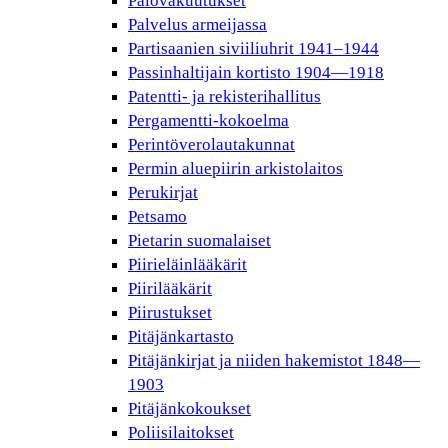
Palovakuutukset
Palvelus armeijassa
Partisaanien siviiliuhrit 1941–1944
Passinhaltijain kortisto 1904—1918
Patentti- ja rekisterihallitus
Pergamentti-kokoelma
Perintöverolautakunnat
Permin aluepiirin arkistolaitos
Perukirjat
Petsamo
Pietarin suomalaiset
Piirieläinlääkärit
Piirilääkärit
Piirustukset
Pitäjänkartasto
Pitäjänkirjat ja niiden hakemistot 1848—
1903
Pitäjänkokoukset
Poliisilaitokset