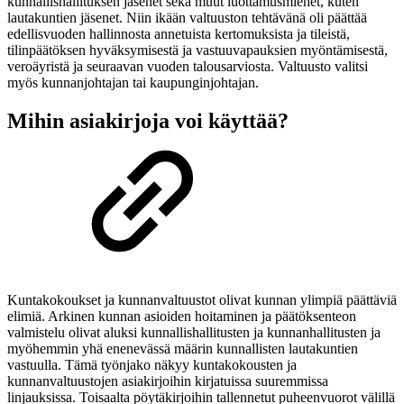
kunnallishallituksen jäsenet sekä muut luottamusmiehet, kuten
lautakuntien jäsenet. Niin ikään valtuuston tehtävänä oli päättää
edellisvuoden hallinnosta annetuista kertomuksista ja tileistä,
tilinpäätöksen hyväksymisestä ja vastuuvapauksien myöntämisestä,
veroäyristä ja seuraavan vuoden talousarviosta. Valtuusto valitsi
myös kunnanjohtajan tai kaupunginjohtajan.
Mihin asiakirjoja voi käyttää?
Kuntakokoukset ja kunnanvaltuustot olivat kunnan ylimpiä päättäviä
elimiä. Arkinen kunnan asioiden hoitaminen ja päätöksenteon
valmistelu olivat aluksi kunnallishallitusten ja kunnanhallitusten ja
myöhemmin yhä enenevässä määrin kunnallisten lautakuntien
vastuulla. Tämä työnjako näkyy kuntakokousten ja
kunnanvaltuustojen asiakirjoihin kirjatuissa suuremmissa
linjauksissa. Toisaalta pöytäkirjoihin tallennetut puheenvuorot välillä