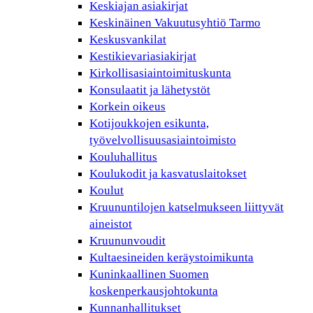
Keskiajan asiakirjat
Keskinäinen Vakuutusyhtiö Tarmo
Keskusvankilat
Kestikievariasiakirjat
Kirkollisasiaintoimituskunta
Konsulaatit ja lähetystöt
Korkein oikeus
Kotijoukkojen esikunta,
työvelvollisuusasiaintoimisto
Kouluhallitus
Koulukodit ja kasvatuslaitokset
Koulut
Kruununtilojen katselmukseen liittyvät
aineistot
Kruununvoudit
Kultaesineiden keräystoimikunta
Kuninkaallinen Suomen
koskenperkausjohtokunta
Kunnanhallitukset