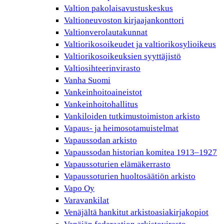
Valtion pakolaisavustuskeskus
Valtioneuvoston kirjaajankonttori
Valtionverolautakunnat
Valtiorikosoikeudet ja valtiorikosylioikeus
Valtiorikosoikeuksien syyttäjistö
Valtiosihteerinvirasto
Vanha Suomi
Vankeinhoitoaineistot
Vankeinhoitohallitus
Vankiloiden tutkimustoimiston arkisto
Vapaus- ja heimosotamuistelmat
Vapaussodan arkisto
Vapaussodan historian komitea 1913–1927
Vapaussoturien elämäkerrasto
Vapaussoturien huoltosäätiön arkisto
Vapo Oy
Varavankilat
Venäjältä hankitut arkistoasiakirjakopiot