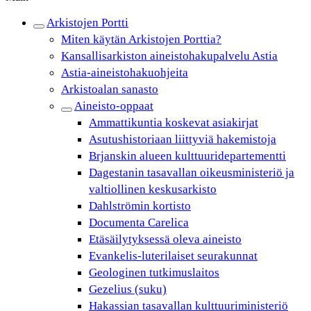
Arkistojen Portti
Miten käytän Arkistojen Porttia?
Kansallisarkiston aineistohakupalvelu Astia
Astia-aineistohakuohjeita
Arkistoalan sanasto
Aineisto-oppaat
Ammattikuntia koskevat asiakirjat
Asutushistoriaan liittyviä hakemistoja
Brjanskin alueen kulttuuridepartementti
Dagestanin tasavallan oikeusministeriö ja
valtiollinen keskusarkisto
Dahlströmin kortisto
Documenta Carelica
Etäsäilytyksessä oleva aineisto
Evankelis-luterilaiset seurakunnat
Geologinen tutkimuslaitos
Gezelius (suku)
Hakassian tasavallan kulttuuriministeriö