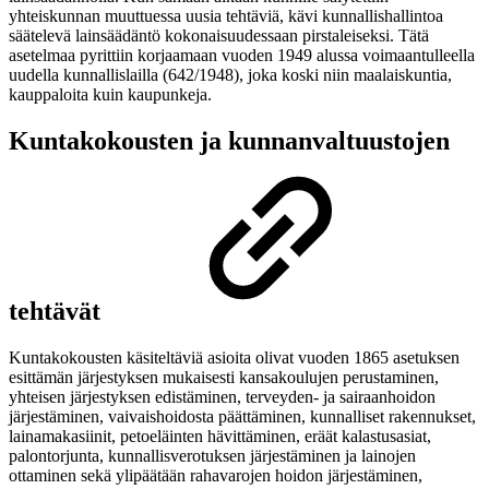
yhteiskunnan muuttuessa uusia tehtäviä, kävi kunnallishallintoa
säätelevä lainsäädäntö kokonaisuudessaan pirstaleiseksi. Tätä
asetelmaa pyrittiin korjaamaan vuoden 1949 alussa voimaantulleella
uudella kunnallislailla (642/1948), joka koski niin maalaiskuntia,
kauppaloita kuin kaupunkeja.
Kuntakokousten ja kunnanvaltuustojen
tehtävät
Kuntakokousten käsiteltäviä asioita olivat vuoden 1865 asetuksen
esittämän järjestyksen mukaisesti kansakoulujen perustaminen,
yhteisen järjestyksen edistäminen, terveyden- ja sairaanhoidon
järjestäminen, vaivaishoidosta päättäminen, kunnalliset rakennukset,
lainamakasiinit, petoeläinten hävittäminen, eräät kalastusasiat,
palontorjunta, kunnallisverotuksen järjestäminen ja lainojen
ottaminen sekä ylipäätään rahavarojen hoidon järjestäminen,