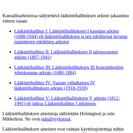
Kansallisarkistossa säilytettävä lääkintöhallituksen arkisto jakaantuu
viiteen osaan:
Lääkintöhallitus I: Lääkintöhallituksen I kanslian arkisto
(1688-1944) eli lääkintöhallituksen ja sen edellisessä luvussa
mainittujen edeltäjien arkistot
Lääkintöhallitus II: Lääkintöhallituksen II talousosaston
arkisto (1807-1941)
Lääkintöhallitus III: Lääkintöhallituksen III houruinhoidon
johtokunnan arkisto (1680-1884)
Lääkintöhallitus IV: Vaasan väliaikaisen IV
lääkintöhallituksen arkisto (1918-1918)
Lääkintöhallitus V: Lääkintöhallituksen V arkisto (1812-
1991) eli jatkoa Lääkintöhallitus I arkistoon
.
Lääkintöhallituksen aineistoja säilytetään Helsingissä ja osin
Mikkelissä. Ne ovat
etäsäilytyksessä
.
Lääkintöhallituksen aineistot ovat osittain käyttörajoitettuja niihin