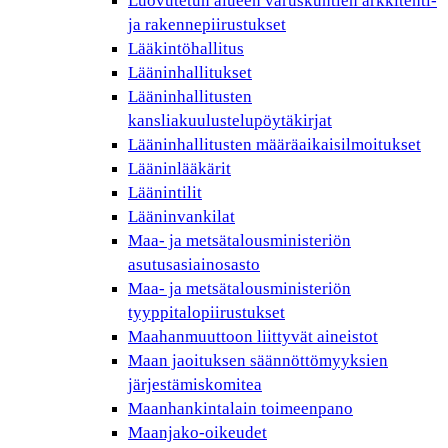
Luovutetun alueen varuskuntien arkkitehti-
ja rakennepiirustukset
Lääkintöhallitus
Lääninhallitukset
Lääninhallitusten
kansliakuulustelupöytäkirjat
Lääninhallitusten määräaikaisilmoitukset
Lääninlääkärit
Läänintilit
Lääninvankilat
Maa- ja metsätalousministeriön
asutusasiainosasto
Maa- ja metsätalousministeriön
tyyppitalopiirustukset
Maahanmuuttoon liittyvät aineistot
Maan jaoituksen säännöttömyyksien
järjestämiskomitea
Maanhankintalain toimeenpano
Maanjako-oikeudet