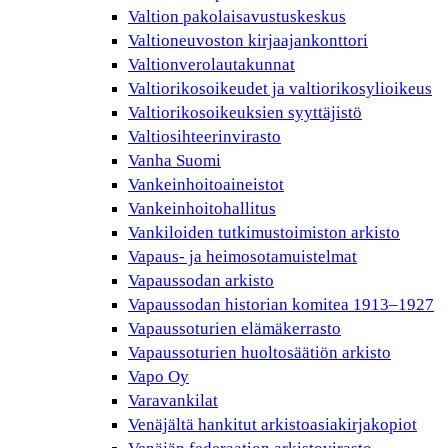
Valtion pakolaisavustuskeskus
Valtioneuvoston kirjaajankonttori
Valtionverolautakunnat
Valtiorikosoikeudet ja valtiorikosylioikeus
Valtiorikosoikeuksien syyttäjistö
Valtiosihteerinvirasto
Vanha Suomi
Vankeinhoitoaineistot
Vankeinhoitohallitus
Vankiloiden tutkimustoimiston arkisto
Vapaus- ja heimosotamuistelmat
Vapaussodan arkisto
Vapaussodan historian komitea 1913–1927
Vapaussoturien elämäkerrasto
Vapaussoturien huoltosäätiön arkisto
Vapo Oy
Varavankilat
Venäjältä hankitut arkistoasiakirjakopiot