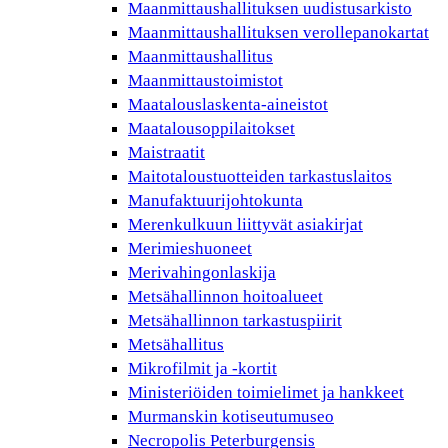
Maanmittaushallituksen uudistusarkisto
Maanmittaushallituksen verollepanokartat
Maanmittaushallitus
Maanmittaustoimistot
Maatalouslaskenta-aineistot
Maatalousoppilaitokset
Maistraatit
Maitotaloustuotteiden tarkastuslaitos
Manufaktuurijohtokunta
Merenkulkuun liittyvät asiakirjat
Merimieshuoneet
Merivahingonlaskija
Metsähallinnon hoitoalueet
Metsähallinnon tarkastuspiirit
Metsähallitus
Mikrofilmit ja -kortit
Ministeriöiden toimielimet ja hankkeet
Murmanskin kotiseutumuseo
Necropolis Peterburgensis