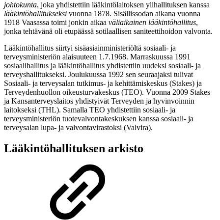
johtokunta
, joka yhdistettiin lääkintölaitoksen ylihallituksen kanssa
lääkintöhallitukseksi
vuonna 1878. Sisällissodan aikana vuonna
1918 Vaasassa toimi jonkin aikaa
väliaikainen lääkintöhallitus
,
jonka tehtävänä oli etupäässä sotilaallisen saniteettihoidon valvonta.
Lääkintöhallitus siirtyi sisäasiainministeriöltä sosiaali- ja
terveysministeriön alaisuuteen 1.7.1968. Marraskuussa 1991
sosiaalihallitus ja lääkintöhallitus yhdistettiin uudeksi sosiaali- ja
terveyshallitukseksi. Joulukuussa 1992 sen seuraajaksi tulivat
Sosiaali- ja terveysalan tutkimus- ja kehittämiskeskus (Stakes) ja
Terveydenhuollon oikeusturvakeskus (TEO). Vuonna 2009 Stakes
ja Kansanterveyslaitos yhdistyivät Terveyden ja hyvinvoinnin
laitokseksi (THL). Samalla TEO yhdistettiin sosiaali- ja
terveysministeriön tuotevalvontakeskuksen kanssa sosiaali- ja
terveysalan lupa- ja valvontavirastoksi (Valvira).
Lääkintöhallituksen arkisto