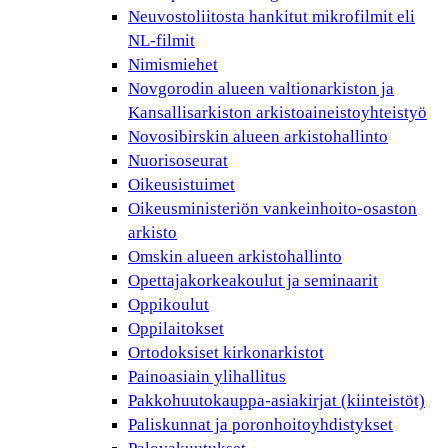
Neuvostoliitosta hankitut mikrofilmit eli
NL-filmit
Nimismiehet
Novgorodin alueen valtionarkiston ja
Kansallisarkiston arkistoaineistoyhteistyö
Novosibirskin alueen arkistohallinto
Nuorisoseurat
Oikeusistuimet
Oikeusministeriön vankeinhoito-osaston
arkisto
Omskin alueen arkistohallinto
Opettajakorkeakoulut ja seminaarit
Oppikoulut
Oppilaitokset
Ortodoksiset kirkonarkistot
Painoasiain ylihallitus
Pakkohuutokauppa-asiakirjat (kiinteistöt)
Paliskunnat ja poronhoitoyhdistykset