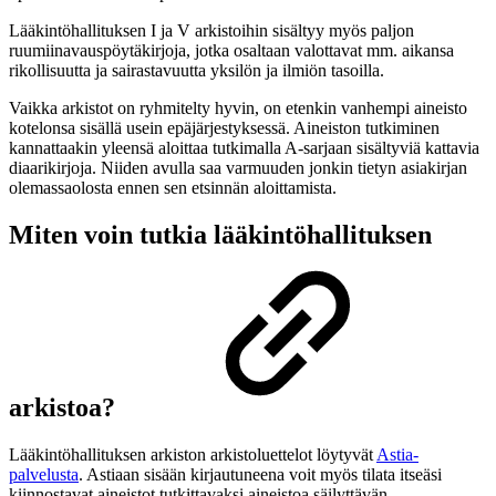
Lääkintöhallituksen I ja V arkistoihin sisältyy myös paljon
ruumiinavauspöytäkirjoja, jotka osaltaan valottavat mm. aikansa
rikollisuutta ja sairastavuutta yksilön ja ilmiön tasoilla.
Vaikka arkistot on ryhmitelty hyvin, on etenkin vanhempi aineisto
kotelonsa sisällä usein epäjärjestyksessä. Aineiston tutkiminen
kannattaakin yleensä aloittaa tutkimalla A-sarjaan sisältyviä kattavia
diaarikirjoja. Niiden avulla saa varmuuden jonkin tietyn asiakirjan
olemassaolosta ennen sen etsinnän aloittamista.
Miten voin tutkia lääkintöhallituksen
arkistoa?
Lääkintöhallituksen arkiston arkistoluettelot löytyvät
Astia-
palvelusta
. Astiaan sisään kirjautuneena voit myös tilata itseäsi
kiinnostavat aineistot tutkittavaksi aineistoa säilyttävän