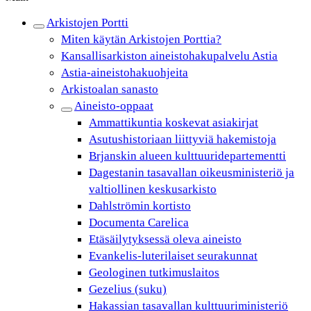
Arkistojen Portti
Miten käytän Arkistojen Porttia?
Kansallisarkiston aineistohakupalvelu Astia
Astia-aineistohakuohjeita
Arkistoalan sanasto
Aineisto-oppaat
Ammattikuntia koskevat asiakirjat
Asutushistoriaan liittyviä hakemistoja
Brjanskin alueen kulttuuridepartementti
Dagestanin tasavallan oikeusministeriö ja
valtiollinen keskusarkisto
Dahlströmin kortisto
Documenta Carelica
Etäsäilytyksessä oleva aineisto
Evankelis-luterilaiset seurakunnat
Geologinen tutkimuslaitos
Gezelius (suku)
Hakassian tasavallan kulttuuriministeriö