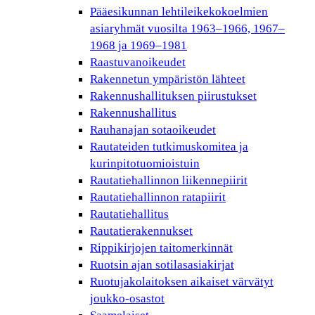
Pääesikunnan lehtileikekokoelmien
asiaryhmät vuosilta 1963–1966, 1967–
1968 ja 1969–1981
Raastuvanoikeudet
Rakennetun ympäristön lähteet
Rakennushallituksen piirustukset
Rakennushallitus
Rauhanajan sotaoikeudet
Rautateiden tutkimuskomitea ja
kurinpitotuomioistuin
Rautatiehallinnon liikennepiirit
Rautatiehallinnon ratapiirit
Rautatiehallitus
Rautatierakennukset
Rippikirjojen taitomerkinnät
Ruotsin ajan sotilasasiakirjat
Ruotujakolaitoksen aikaiset värvätyt
joukko-osastot