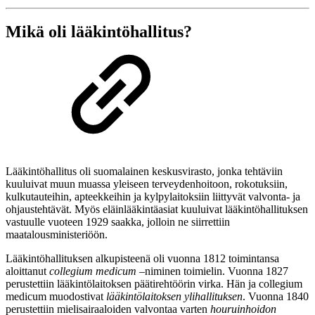
Mikä oli lääkintöhallitus?
Lääkintöhallitus oli suomalainen keskusvirasto, jonka tehtäviin
kuuluivat muun muassa yleiseen terveydenhoitoon, rokotuksiin,
kulkutauteihin, apteekkeihin ja kylpylaitoksiin liittyvät valvonta- ja
ohjaustehtävät. Myös eläinlääkintäasiat kuuluivat lääkintöhallituksen
vastuulle vuoteen 1929 saakka, jolloin ne siirrettiin
maatalousministeriöön.
Lääkintöhallituksen alkupisteenä oli vuonna 1812 toimintansa
aloittanut
collegium medicum
–niminen toimielin. Vuonna 1827
perustettiin lääkintölaitoksen päätirehtöörin virka. Hän ja collegium
medicum muodostivat
lääkintölaitoksen ylihallituksen
. Vuonna 1840
perustettiin mielisairaaloiden valvontaa varten
houruinhoidon