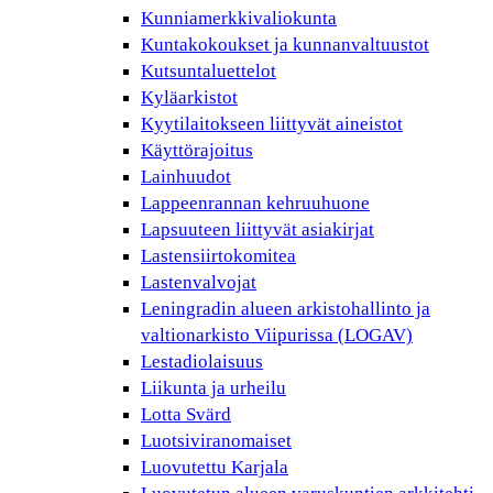
Kunniamerkkivaliokunta
Kuntakokoukset ja kunnanvaltuustot
Kutsuntaluettelot
Kyläarkistot
Kyytilaitokseen liittyvät aineistot
Käyttörajoitus
Lainhuudot
Lappeenrannan kehruuhuone
Lapsuuteen liittyvät asiakirjat
Lastensiirtokomitea
Lastenvalvojat
Leningradin alueen arkistohallinto ja
valtionarkisto Viipurissa (LOGAV)
Lestadiolaisuus
Liikunta ja urheilu
Lotta Svärd
Luotsiviranomaiset
Luovutettu Karjala