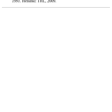
1991
. Helsinki: THL, 2009.