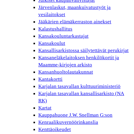
Julkiset kaupanvahvistajat
Järvenlaskut, maankuivatustyöt ja
vesilaitokset
Jääkärien elämäkerraston ainekset
Kalastushallitus
Kansakouluntarkastajat
Kansakoulut
Kansallisarkistossa säilytettävät perukirjat
Kansaneläkelaitoksen henkilökortit ja
Maamme-kirjojen arkisto
Kansanhuoltolautakunnat
Kantakortti
Karjalan tasavallan kulttuuriministeriö
Karjalan tasavallan kansallisarkisto (NA
RK)
Kartat
Kauppahuone J.W. Snellman G:son
Kenraalikuvernöörinkanslia
Kenttäoikeudet