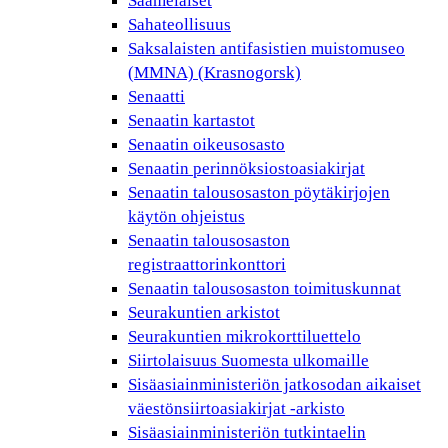
Saamelaiset
Sahateollisuus
Saksalaisten antifasistien muistomuseo
(MMNA) (Krasnogorsk)
Senaatti
Senaatin kartastot
Senaatin oikeusosasto
Senaatin perinnöksiostoasiakirjat
Senaatin talousosaston pöytäkirjojen
käytön ohjeistus
Senaatin talousosaston
registraattorinkonttori
Senaatin talousosaston toimituskunnat
Seurakuntien arkistot
Seurakuntien mikrokorttiluettelo
Siirtolaisuus Suomesta ulkomaille
Sisäasiainministeriön jatkosodan aikaiset
väestönsiirtoasiakirjat -arkisto
Sisäasiainministeriön tutkintaelin