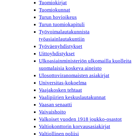
Tuomiokirjat
Tuomiokunnat
Turun hovioikeus
Turun tuomiokapituli
Työvoimalautakunnista
työasiainlautakuntiin
Työväenyhdistykset
Uittoyhdistykset
Ulkoasiainministeriön ulkomailla kuolleita
suomalaisia koskeva aineisto
Ulosottoviranomaisten asiakirjat
Universitas-kokoelma
Vaajakosken tehtaat
Vaalipiirien keskuslautakunnat
Vaasan senaatti
Vaivaishoito
Valkoiset vuoden 1918 joukko-osastot
Valtiokonttorin korvausasiakirjat
Valtiollinen poliisi