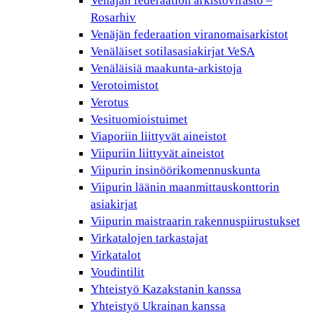
Venäjän federaation arkistovirasto –
Rosarhiv
Venäjän federaation viranomaisarkistot
Venäläiset sotilasasiakirjat VeSA
Venäläisiä maakunta-arkistoja
Verotoimistot
Verotus
Vesituomioistuimet
Viaporiin liittyvät aineistot
Viipuriin liittyvät aineistot
Viipurin insinöörikomennuskunta
Viipurin läänin maanmittauskonttorin
asiakirjat
Viipurin maistraarin rakennuspiirustukset
Virkatalojen tarkastajat
Virkatalot
Voudintilit
Yhteistyö Kazakstanin kanssa
Yhteistyö Ukrainan kanssa