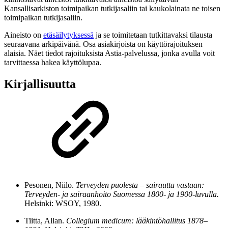
Kansallisarkiston toimipaikan tutkijasaliin tai kaukolainata ne toisen
toimipaikan tutkijasaliin.
Aineisto on
etäsäilytyksessä
ja se toimitetaan tutkittavaksi tilausta
seuraavana arkipäivänä. Osa asiakirjoista on käyttörajoituksen
alaisia. Näet tiedot rajoituksista Astia-palvelussa, jonka avulla voit
tarvittaessa hakea käyttölupaa.
Kirjallisuutta
Pesonen, Niilo.
Terveyden puolesta – sairautta vastaan:
Terveyden- ja sairaanhoito Suomessa 1800- ja 1900-luvulla.
Helsinki: WSOY, 1980.
Tiitta, Allan.
Collegium medicum: lääkintöhallitus 1878–