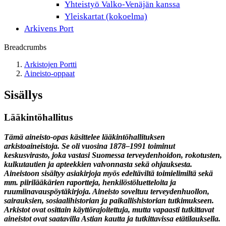
Yhteistyö Valko-Venäjän kanssa
Yleiskartat (kokoelma)
Arkivens Port
Breadcrumbs
Arkistojen Portti
Aineisto-oppaat
Sisällys
Lääkintöhallitus
Tämä aineisto-opas käsittelee lääkintöhallituksen
arkistoaineistoja. Se oli vuosina 1878–1991 toiminut
keskusvirasto, joka vastasi Suomessa terveydenhoidon, rokotusten,
kulkutautien ja apteekkien valvonnasta sekä ohjauksesta.
Aineistoon sisältyy asiakirjoja myös edeltäviltä toimielimiltä sekä
mm. piirilääkärien raportteja, henkilöstöluetteloita ja
ruumiinavauspöytäkirjoja. Aineisto soveltuu terveydenhuollon,
sairauksien, sosiaalihistorian ja paikallishistorian tutkimukseen.
Arkistot ovat osittain käyttörajoitettuja, mutta vapaasti tutkittavat
aineistot ovat saatavilla Astian kautta ja tutkittavissa etätilauksella.