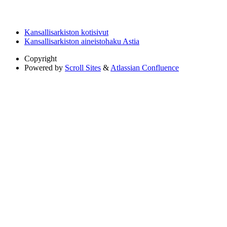
Kansallisarkiston kotisivut
Kansallisarkiston aineistohaku Astia
Copyright
Powered by
Scroll Sites
&
Atlassian Confluence