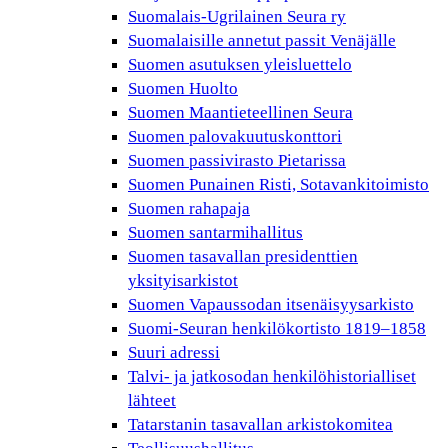
Suomalais-Ugrilainen Seura ry
Suomalaisille annetut passit Venäjälle
Suomen asutuksen yleisluettelo
Suomen Huolto
Suomen Maantieteellinen Seura
Suomen palovakuutuskonttori
Suomen passivirasto Pietarissa
Suomen Punainen Risti, Sotavankitoimisto
Suomen rahapaja
Suomen santarmihallitus
Suomen tasavallan presidenttien
yksityisarkistot
Suomen Vapaussodan itsenäisyysarkisto
Suomi-Seuran henkilökortisto 1819–1858
Suuri adressi
Talvi- ja jatkosodan henkilöhistorialliset
lähteet
Tatarstanin tasavallan arkistokomitea