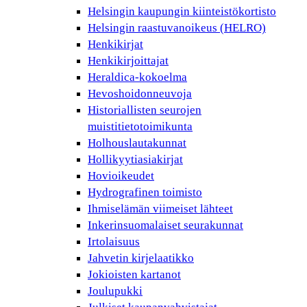
Helsingin kaupungin kiinteistökortisto
Helsingin raastuvanoikeus (HELRO)
Henkikirjat
Henkikirjoittajat
Heraldica-kokoelma
Hevoshoidonneuvoja
Historiallisten seurojen
muistitietotoimikunta
Holhouslautakunnat
Hollikyytiasiakirjat
Hovioikeudet
Hydrografinen toimisto
Ihmiselämän viimeiset lähteet
Inkerinsuomalaiset seurakunnat
Irtolaisuus
Jahvetin kirjelaatikko
Jokioisten kartanot
Joulupukki