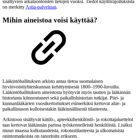
sisältyvien arkaluontoisten tietojen vuoksi. Tiedot käyttörajoituksista
on merkitty
Astia-palveluun
.
Mihin aineistoa voisi käyttää?
Lääkintöhallituksen arkisto antaa tietoa suomalaisen
hyvinvointiyhteiskunnan kehittymisestä 1800
–
1990-luvuilta.
Lääkintöhallituksen aineistosta hyötyvät myös tautien ja lääkinnän
historiasta kiinnostuneet sekä paikallishistorian tutkijat. Piiri- ja
kunnanlääkärien vuosikertomukset esimerkiksi kertovat alue- ja
paikallistason kulloisestakin lääkinnällisestä tilanteesta.
Arkistoon sisältyvät kätilö-, apteekkihenkilöstö- ja rokottajaluettelot
taas kertovat lääkinnän parissa työskennelleistä henkilöistä. Lisäksi
muun muassa kulkutaudeista, rokotustilanteesta ja ulkomaisista
opintomatkoista on raportoitu erikseen.