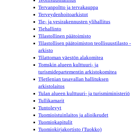
Teollisuushallitus
Tervanpoltto ja tervakauppa
Terveydenhoitoarkistot
Tie- ja vesirakennusten ylihallitus
Tiehallinto
Tilastollinen päätoimisto
Tilastollisen päätoimiston teollisuustilasto -
arkisto
Tilattoman väestön alakomitea
Tomskin alueen kulttuuri- ja
turismidepartementin arkistokomitea
Tšetšenian tasavallan hallituksen
arkistolaitos
Tulan alueen kulttuuri- ja turismiministeriö
Tullikamarit
Tuntolevyt
Tuomioistuinlaitos ja alioikeudet
Tuomiokapitulit
Tuomiokirjakortisto (Tuokko)