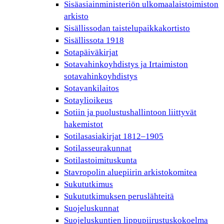
Sisäasiainministeriön ulkomaalaistoimiston
arkisto
Sisällissodan taistelupaikkakortisto
Sisällissota 1918
Sotapäiväkirjat
Sotavahinkoyhdistys ja Irtaimiston
sotavahinkoyhdistys
Sotavankilaitos
Sotaylioikeus
Sotiin ja puolustushallintoon liittyvät
hakemistot
Sotilasasiakirjat 1812–1905
Sotilasseurakunnat
Sotilastoimituskunta
Stavropolin aluepiirin arkistokomitea
Sukututkimus
Sukututkimuksen peruslähteitä
Suojeluskunnat
Suojeluskuntien lippupiirustuskokoelma