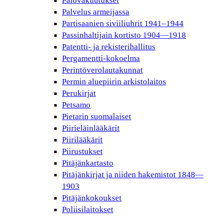
Palovakuutukset
Palvelus armeijassa
Partisaanien siviiliuhrit 1941–1944
Passinhaltijain kortisto 1904—1918
Patentti- ja rekisterihallitus
Pergamentti-kokoelma
Perintöverolautakunnat
Permin aluepiirin arkistolaitos
Perukirjat
Petsamo
Pietarin suomalaiset
Piirieläinlääkärit
Piirilääkärit
Piirustukset
Pitäjänkartasto
Pitäjänkirjat ja niiden hakemistot 1848—
1903
Pitäjänkokoukset
Poliisilaitokset