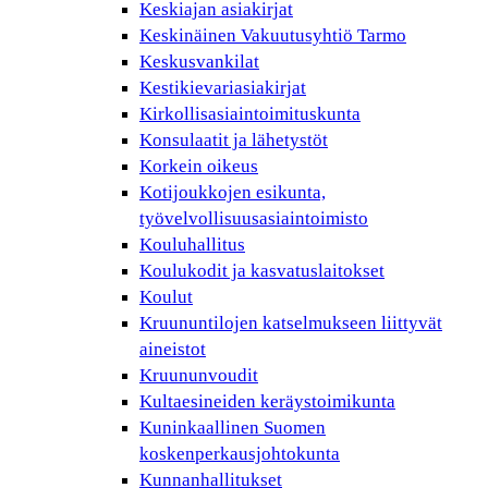
Keskiajan asiakirjat
Keskinäinen Vakuutusyhtiö Tarmo
Keskusvankilat
Kestikievariasiakirjat
Kirkollisasiaintoimituskunta
Konsulaatit ja lähetystöt
Korkein oikeus
Kotijoukkojen esikunta,
työvelvollisuusasiaintoimisto
Kouluhallitus
Koulukodit ja kasvatuslaitokset
Koulut
Kruununtilojen katselmukseen liittyvät
aineistot
Kruununvoudit
Kultaesineiden keräystoimikunta
Kuninkaallinen Suomen
koskenperkausjohtokunta
Kunnanhallitukset