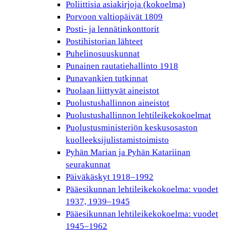
Poliittisia asiakirjoja (kokoelma)
Porvoon valtiopäivät 1809
Posti- ja lennätinkonttorit
Postihistorian lähteet
Puhelinosuuskunnat
Punainen rautatiehallinto 1918
Punavankien tutkinnat
Puolaan liittyvät aineistot
Puolustushallinnon aineistot
Puolustushallinnon lehtileikekokoelmat
Puolustusministeriön keskusosaston
kuolleeksijulistamistoimisto
Pyhän Marian ja Pyhän Katariinan
seurakunnat
Päiväkäskyt 1918–1992
Pääesikunnan lehtileikekokoelma: vuodet
1937, 1939–1945
Pääesikunnan lehtileikekokoelma: vuodet
1945–1962