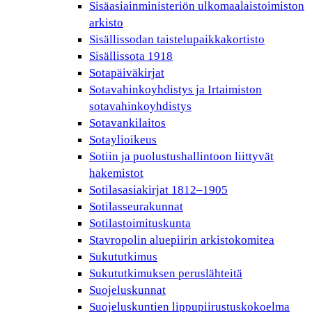
Sisäasiainministeriön ulkomaalaistoimiston
arkisto
Sisällissodan taistelupaikkakortisto
Sisällissota 1918
Sotapäiväkirjat
Sotavahinkoyhdistys ja Irtaimiston
sotavahinkoyhdistys
Sotavankilaitos
Sotaylioikeus
Sotiin ja puolustushallintoon liittyvät
hakemistot
Sotilasasiakirjat 1812–1905
Sotilasseurakunnat
Sotilastoimituskunta
Stavropolin aluepiirin arkistokomitea
Sukututkimus
Sukututkimuksen peruslähteitä
Suojeluskunnat
Suojeluskuntien lippupiirustuskokoelma