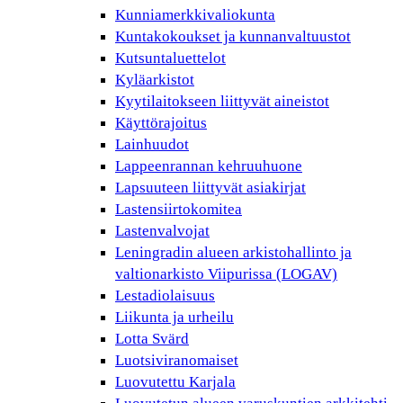
Kunniamerkkivaliokunta
Kuntakokoukset ja kunnanvaltuustot
Kutsuntaluettelot
Kyläarkistot
Kyytilaitokseen liittyvät aineistot
Käyttörajoitus
Lainhuudot
Lappeenrannan kehruuhuone
Lapsuuteen liittyvät asiakirjat
Lastensiirtokomitea
Lastenvalvojat
Leningradin alueen arkistohallinto ja
valtionarkisto Viipurissa (LOGAV)
Lestadiolaisuus
Liikunta ja urheilu
Lotta Svärd
Luotsiviranomaiset
Luovutettu Karjala