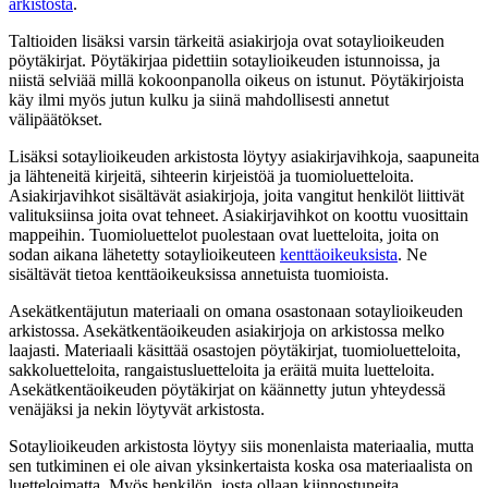
arkistosta
.
Taltioiden lisäksi varsin tärkeitä asiakirjoja ovat sotaylioikeuden
pöytäkirjat. Pöytäkirjaa pidettiin sotaylioikeuden istunnoissa, ja
niistä selviää millä kokoonpanolla oikeus on istunut. Pöytäkirjoista
käy ilmi myös jutun kulku ja siinä mahdollisesti annetut
välipäätökset.
Lisäksi sotaylioikeuden arkistosta löytyy asiakirjavihkoja, saapuneita
ja lähteneitä kirjeitä, sihteerin kirjeistöä ja tuomioluetteloita.
Asiakirjavihkot sisältävät asiakirjoja, joita vangitut henkilöt liittivät
valituksiinsa joita ovat tehneet. Asiakirjavihkot on koottu vuosittain
mappeihin. Tuomioluettelot puolestaan ovat luetteloita, joita on
sodan aikana lähetetty sotaylioikeuteen
kenttäoikeuksista
. Ne
sisältävät tietoa kenttäoikeuksissa annetuista tuomioista.
Asekätkentäjutun materiaali on omana osastonaan sotaylioikeuden
arkistossa. Asekätkentäoikeuden asiakirjoja on arkistossa melko
laajasti. Materiaali käsittää osastojen pöytäkirjat, tuomioluetteloita,
sakkoluetteloita, rangaistusluetteloita ja eräitä muita luetteloita.
Asekätkentäoikeuden pöytäkirjat on käännetty jutun yhteydessä
venäjäksi ja nekin löytyvät arkistosta.
Sotaylioikeuden arkistosta löytyy siis monenlaista materiaalia, mutta
sen tutkiminen ei ole aivan yksinkertaista koska osa materiaalista on
luetteloimatta. Myös henkilön, josta ollaan kiinnostuneita,