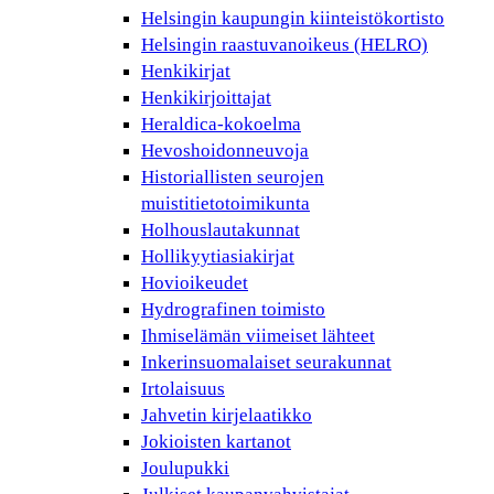
Helsingin kaupungin kiinteistökortisto
Helsingin raastuvanoikeus (HELRO)
Henkikirjat
Henkikirjoittajat
Heraldica-kokoelma
Hevoshoidonneuvoja
Historiallisten seurojen
muistitietotoimikunta
Holhouslautakunnat
Hollikyytiasiakirjat
Hovioikeudet
Hydrografinen toimisto
Ihmiselämän viimeiset lähteet
Inkerinsuomalaiset seurakunnat
Irtolaisuus
Jahvetin kirjelaatikko
Jokioisten kartanot
Joulupukki