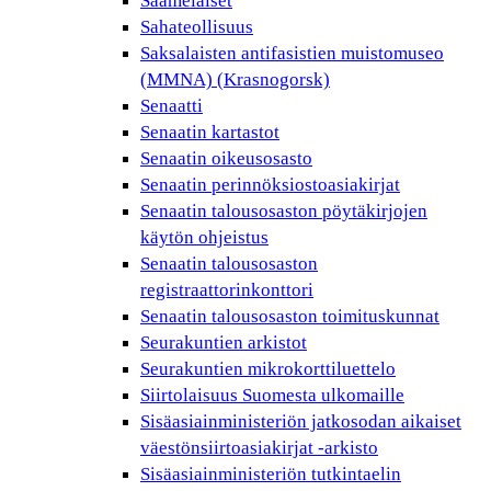
Saamelaiset
Sahateollisuus
Saksalaisten antifasistien muistomuseo
(MMNA) (Krasnogorsk)
Senaatti
Senaatin kartastot
Senaatin oikeusosasto
Senaatin perinnöksiostoasiakirjat
Senaatin talousosaston pöytäkirjojen
käytön ohjeistus
Senaatin talousosaston
registraattorinkonttori
Senaatin talousosaston toimituskunnat
Seurakuntien arkistot
Seurakuntien mikrokorttiluettelo
Siirtolaisuus Suomesta ulkomaille
Sisäasiainministeriön jatkosodan aikaiset
väestönsiirtoasiakirjat -arkisto
Sisäasiainministeriön tutkintaelin