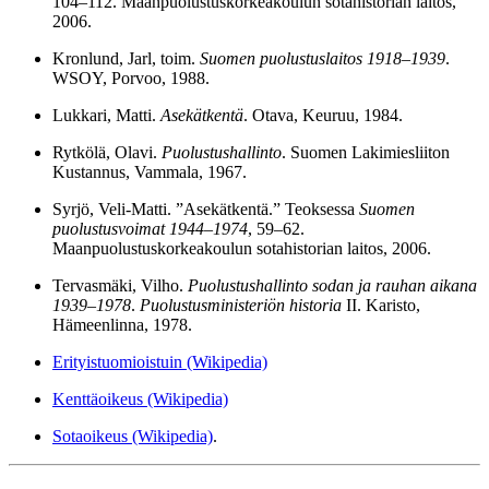
104–112. Maanpuolustuskorkeakoulun sotahistorian laitos,
2006.
Kronlund, Jarl, toim.
Suomen puolustuslaitos 1918–1939
.
WSOY, Porvoo, 1988.
Lukkari, Matti.
Asekätkentä
. Otava, Keuruu, 1984.
Rytkölä, Olavi.
Puolustushallinto
. Suomen Lakimiesliiton
Kustannus, Vammala, 1967.
Syrjö, Veli-Matti. ”Asekätkentä.” Teoksessa
Suomen
puolustusvoimat 1944–1974
, 59–62.
Maanpuolustuskorkeakoulun sotahistorian laitos, 2006.
Tervasmäki, Vilho.
Puolustushallinto sodan ja rauhan aikana
1939–1978
.
Puolustusministeriön historia
II. Karisto,
Hämeenlinna, 1978.
Erityistuomioistuin (Wikipedia)
Kenttäoikeus (Wikipedia)
Sotaoikeus (Wikipedia)
.