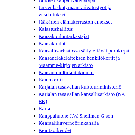
Julkiset kaupanvahvistajat
Järvenlaskut, maankuivatustyöt ja
vesilaitokset
Jääkärien elämäkerraston ainekset
Kalastushallitus
Kansakouluntarkastajat
Kansakoulut
Kansallisarkistossa säilytettävät perukirjat
Kansaneläkelaitoksen henkilökortit ja
Maamme-kirjojen arkisto
Kansanhuoltolautakunnat
Kantakortti
Karjalan tasavallan kulttuuriministeriö
Karjalan tasavallan kansallisarkisto (NA
RK)
Kartat
Kauppahuone J.W. Snellman G:son
Kenraalikuvernöörinkanslia
Kenttäoikeudet