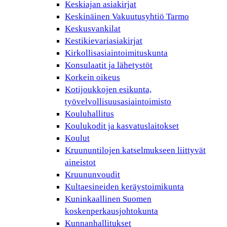
Keskiajan asiakirjat
Keskinäinen Vakuutusyhtiö Tarmo
Keskusvankilat
Kestikievariasiakirjat
Kirkollisasiaintoimituskunta
Konsulaatit ja lähetystöt
Korkein oikeus
Kotijoukkojen esikunta,
työvelvollisuusasiaintoimisto
Kouluhallitus
Koulukodit ja kasvatuslaitokset
Koulut
Kruununtilojen katselmukseen liittyvät
aineistot
Kruununvoudit
Kultaesineiden keräystoimikunta
Kuninkaallinen Suomen
koskenperkausjohtokunta
Kunnanhallitukset