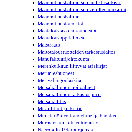
Maanmittaushallituksen uudistusarkisto
Maanmittaushallituksen verollepanokartat
Maanmittaushallitus
Maanmittaustoimistot
Maatalouslaskenta-aineistot
Maatalousoppilaitokset
Maistraatit
Maitotaloustuotteiden tarkastuslaitos
Manufaktuurijohtokunta
Merenkulkuun liittyvät asiakirjat
Merimieshuoneet
Merivahingonlaskija
Metsähallinnon hoitoalueet
Metsähallinnon tarkastuspiirit
Metsähallitus
Mikrofilmit ja -kortit
Ministeriöiden toimielimet ja hankkeet
Murmanskin kotiseutumuseo
Necropolis Peterburgensis