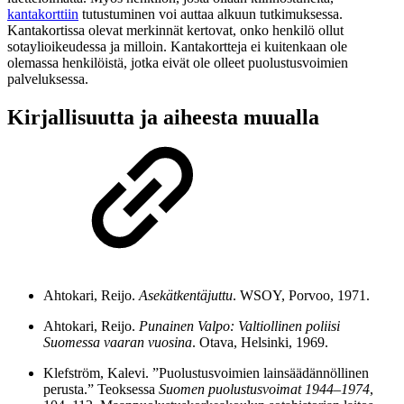
kantakorttiin
tutustuminen voi auttaa alkuun tutkimuksessa.
Kantakortissa olevat merkinnät kertovat, onko henkilö ollut
sotaylioikeudessa ja milloin. Kantakortteja ei kuitenkaan ole
olemassa henkilöistä, jotka eivät ole olleet puolustusvoimien
palveluksessa.
Kirjallisuutta ja aiheesta muualla
Ahtokari, Reijo.
Asekätkentäjuttu
. WSOY, Porvoo, 1971.
Ahtokari, Reijo.
Punainen Valpo: Valtiollinen poliisi
Suomessa vaaran vuosina
. Otava, Helsinki, 1969.
Klefström, Kalevi. ”Puolustusvoimien lainsäädännöllinen
perusta.” Teoksessa
Suomen puolustusvoimat 1944–1974
,