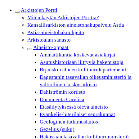
Arkistojen Portti
Miten käytän Arkistojen Porttia?
Kansallisarkiston aineistohakupalvelu Astia
Astia-aineistohakuohjeita
Arkistoalan sanasto
Aineisto-oppaat
Ammattikuntia koskevat asiakirjat
Asutushistoriaan liittyviä hakemistoja
Brjanskin alueen kulttuuridepartementti
Dagestanin tasavallan oikeusministeriö ja
valtiollinen keskusarkisto
Dahlströmin kortisto
Documenta Carelica
Etäsäilytyksessä oleva aineisto
Evankelis-luterilaiset seurakunnat
Geologinen tutkimuslaitos
Gezelius (suku)
Hakassian tasavallan kulttuuriministeriö