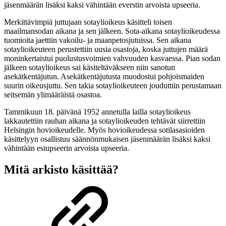
jäsenmäärän lisäksi kaksi vähintään everstin arvoista upseeria.
Merkittävimpiä juttujaan sotaylioikeus käsitteli toisen
maailmansodan aikana ja sen jälkeen. Sota-aikana sotaylioikeudessa
tuomioita jaettiin vakoilu- ja maanpetosjutuissa. Sen aikana
sotaylioikeuteen perustettiin uusia osastoja, koska juttujen määrä
moninkertaistui puolustusvoimien vahvuuden kasvaessa. Pian sodan
jälkeen sotaylioikeus sai käsiteltäväkseen niin sanotun
asekätkentäjutun. Asekätkentäjutusta muodostui pohjoismaiden
suurin oikeusjuttu. Sen takia sotaylioikeuteen jouduttiin perustamaan
seitsemän ylimääräistä osastoa.
Tammikuun 18. päivänä 1952 annetulla lailla sotaylioikeus
lakkautettiin rauhan aikana ja sotaylioikeuden tehtävät siirrettiin
Helsingin hovioikeudelle. Myös hovioikeudessa sotilasasioiden
käsittelyyn osallistuu säännönmukaisen jäsenmäärän lisäksi kaksi
vähintään esiupseerin arvoista upseeria.
Mitä arkisto käsittää?