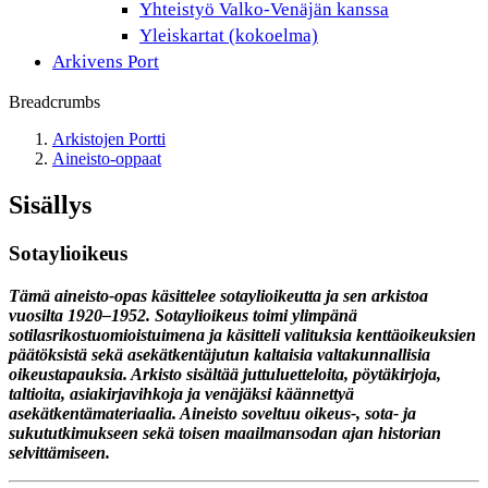
Yhteistyö Valko-Venäjän kanssa
Yleiskartat (kokoelma)
Arkivens Port
Breadcrumbs
Arkistojen Portti
Aineisto-oppaat
Sisällys
Sotaylioikeus
Tämä aineisto-opas käsittelee sotaylioikeutta ja sen arkistoa
vuosilta 1920–1952. Sotaylioikeus toimi ylimpänä
sotilasrikostuomioistuimena ja käsitteli valituksia kenttäoikeuksien
päätöksistä sekä asekätkentäjutun kaltaisia valtakunnallisia
oikeustapauksia. Arkisto sisältää juttuluetteloita, pöytäkirjoja,
taltioita, asiakirjavihkoja ja venäjäksi käännettyä
asekätkentämateriaalia. Aineisto soveltuu oikeus-, sota- ja
sukututkimukseen sekä toisen maailmansodan ajan historian
selvittämiseen.