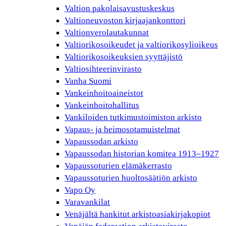
Valtion pakolaisavustuskeskus
Valtioneuvoston kirjaajankonttori
Valtionverolautakunnat
Valtiorikosoikeudet ja valtiorikosylioikeus
Valtiorikosoikeuksien syyttäjistö
Valtiosihteerinvirasto
Vanha Suomi
Vankeinhoitoaineistot
Vankeinhoitohallitus
Vankiloiden tutkimustoimiston arkisto
Vapaus- ja heimosotamuistelmat
Vapaussodan arkisto
Vapaussodan historian komitea 1913–1927
Vapaussoturien elämäkerrasto
Vapaussoturien huoltosäätiön arkisto
Vapo Oy
Varavankilat
Venäjältä hankitut arkistoasiakirjakopiot