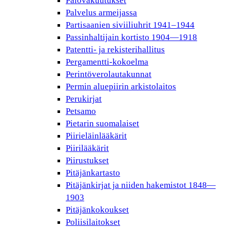
Palovakuutukset
Palvelus armeijassa
Partisaanien siviiliuhrit 1941–1944
Passinhaltijain kortisto 1904—1918
Patentti- ja rekisterihallitus
Pergamentti-kokoelma
Perintöverolautakunnat
Permin aluepiirin arkistolaitos
Perukirjat
Petsamo
Pietarin suomalaiset
Piirieläinlääkärit
Piirilääkärit
Piirustukset
Pitäjänkartasto
Pitäjänkirjat ja niiden hakemistot 1848—
1903
Pitäjänkokoukset
Poliisilaitokset