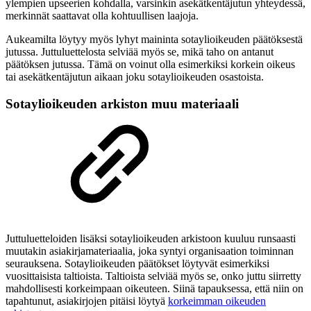
ylempien upseerien kohdalla, varsinkin asekätkentäjutun yhteydessä,
merkinnät saattavat olla kohtuullisen laajoja.
Aukeamilta löytyy myös lyhyt maininta sotaylioikeuden päätöksestä
jutussa. Juttuluettelosta selviää myös se, mikä taho on antanut
päätöksen jutussa. Tämä on voinut olla esimerkiksi korkein oikeus
tai asekätkentäjutun aikaan joku sotaylioikeuden osastoista.
Sotaylioikeuden arkiston muu materiaali
Juttuluetteloiden lisäksi sotaylioikeuden arkistoon kuuluu runsaasti
muutakin asiakirjamateriaalia, joka syntyi organisaation toiminnan
seurauksena. Sotaylioikeuden päätökset löytyvät esimerkiksi
vuosittaisista taltioista. Taltioista selviää myös se, onko juttu siirretty
mahdollisesti korkeimpaan oikeuteen. Siinä tapauksessa, että niin on
tapahtunut, asiakirjojen pitäisi löytyä
korkeimman oikeuden