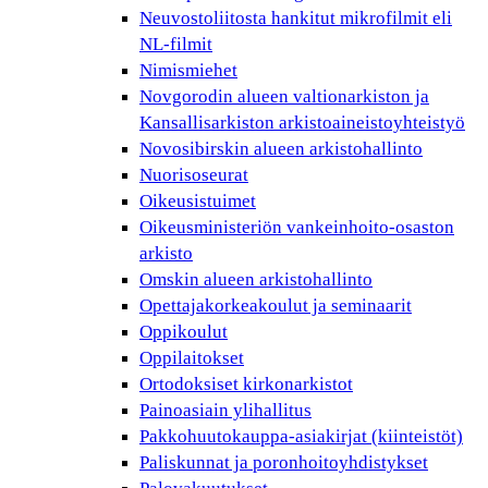
Neuvostoliitosta hankitut mikrofilmit eli
NL-filmit
Nimismiehet
Novgorodin alueen valtionarkiston ja
Kansallisarkiston arkistoaineistoyhteistyö
Novosibirskin alueen arkistohallinto
Nuorisoseurat
Oikeusistuimet
Oikeusministeriön vankeinhoito-osaston
arkisto
Omskin alueen arkistohallinto
Opettajakorkeakoulut ja seminaarit
Oppikoulut
Oppilaitokset
Ortodoksiset kirkonarkistot
Painoasiain ylihallitus
Pakkohuutokauppa-asiakirjat (kiinteistöt)
Paliskunnat ja poronhoitoyhdistykset