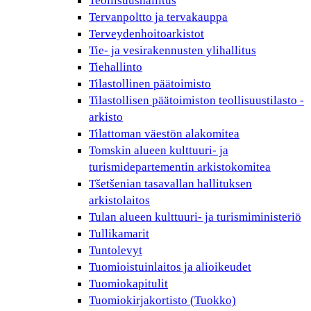
Teollisuushallitus
Tervanpoltto ja tervakauppa
Terveydenhoitoarkistot
Tie- ja vesirakennusten ylihallitus
Tiehallinto
Tilastollinen päätoimisto
Tilastollisen päätoimiston teollisuustilasto -
arkisto
Tilattoman väestön alakomitea
Tomskin alueen kulttuuri- ja
turismidepartementin arkistokomitea
Tšetšenian tasavallan hallituksen
arkistolaitos
Tulan alueen kulttuuri- ja turismiministeriö
Tullikamarit
Tuntolevyt
Tuomioistuinlaitos ja alioikeudet
Tuomiokapitulit
Tuomiokirjakortisto (Tuokko)