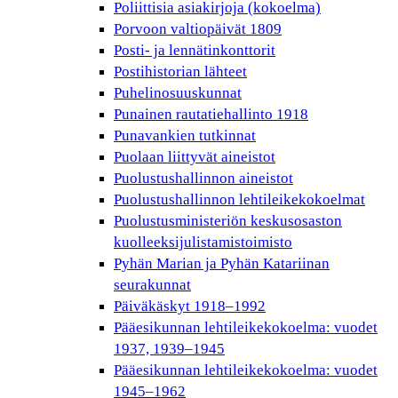
Poliittisia asiakirjoja (kokoelma)
Porvoon valtiopäivät 1809
Posti- ja lennätinkonttorit
Postihistorian lähteet
Puhelinosuuskunnat
Punainen rautatiehallinto 1918
Punavankien tutkinnat
Puolaan liittyvät aineistot
Puolustushallinnon aineistot
Puolustushallinnon lehtileikekokoelmat
Puolustusministeriön keskusosaston
kuolleeksijulistamistoimisto
Pyhän Marian ja Pyhän Katariinan
seurakunnat
Päiväkäskyt 1918–1992
Pääesikunnan lehtileikekokoelma: vuodet
1937, 1939–1945
Pääesikunnan lehtileikekokoelma: vuodet
1945–1962