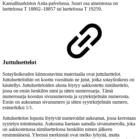
Kansallisarkiston Astia-palvelussa. Suuri osa aineistossa on
luettelossa T 18802–18857 tai luettelossa T 19259.
Juttuluettelot
Sotaylioikeuden kiinnostavinta materiaalia ovat juttuluettelot.
Juttuluetteloihin on koottu vuosittain ne jutut, jotka sotaylioikeus on
käsitellyt. Juttuluetteloiden alusta löytyy aakkostettu nimiluettelo,
jossa on ensin henkilön nimi ja sitten numerosarja. Tämä
numerosarja koostuu sivunumerosta ja syytekirjelmän numerosta.
Ensin on aukeaman sivunumero ja sitten syytekirjelmän numero,
esimerkiksi 1/1.
Juttuluettelon lopusta löytyvät numeroidut aukeamat, jossa kerrotaan
syytetyn toiminnasta. Aukeama haetaan samalla sivunumerolla, joka
on aakkostetussa nimiluettelossa henkilön nimen jälkeen
ensimmäisenä. Yleensä merkinnät ovat melko lyhyitä, mutta