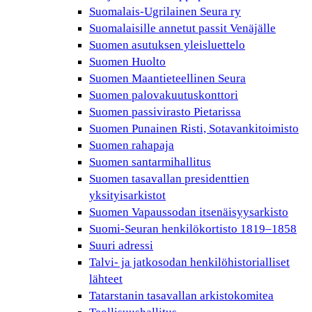
Suomalais-Ugrilainen Seura ry
Suomalaisille annetut passit Venäjälle
Suomen asutuksen yleisluettelo
Suomen Huolto
Suomen Maantieteellinen Seura
Suomen palovakuutuskonttori
Suomen passivirasto Pietarissa
Suomen Punainen Risti, Sotavankitoimisto
Suomen rahapaja
Suomen santarmihallitus
Suomen tasavallan presidenttien
yksityisarkistot
Suomen Vapaussodan itsenäisyysarkisto
Suomi-Seuran henkilökortisto 1819–1858
Suuri adressi
Talvi- ja jatkosodan henkilöhistorialliset
lähteet
Tatarstanin tasavallan arkistokomitea