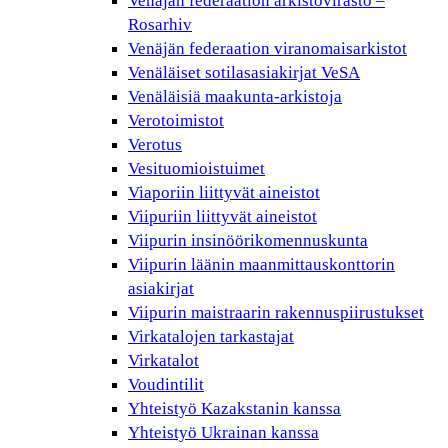
Venäjän federaation arkistovirasto –
Rosarhiv
Venäjän federaation viranomaisarkistot
Venäläiset sotilasasiakirjat VeSA
Venäläisiä maakunta-arkistoja
Verotoimistot
Verotus
Vesituomioistuimet
Viaporiin liittyvät aineistot
Viipuriin liittyvät aineistot
Viipurin insinöörikomennuskunta
Viipurin läänin maanmittauskonttorin
asiakirjat
Viipurin maistraarin rakennuspiirustukset
Virkatalojen tarkastajat
Virkatalot
Voudintilit
Yhteistyö Kazakstanin kanssa
Yhteistyö Ukrainan kanssa