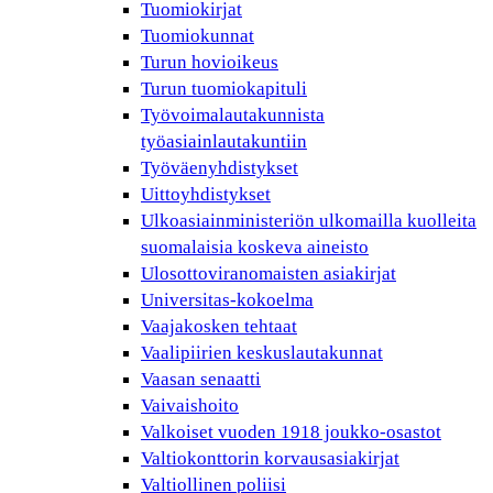
Tuomiokirjat
Tuomiokunnat
Turun hovioikeus
Turun tuomiokapituli
Työvoimalautakunnista
työasiainlautakuntiin
Työväenyhdistykset
Uittoyhdistykset
Ulkoasiainministeriön ulkomailla kuolleita
suomalaisia koskeva aineisto
Ulosottoviranomaisten asiakirjat
Universitas-kokoelma
Vaajakosken tehtaat
Vaalipiirien keskuslautakunnat
Vaasan senaatti
Vaivaishoito
Valkoiset vuoden 1918 joukko-osastot
Valtiokonttorin korvausasiakirjat
Valtiollinen poliisi