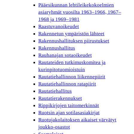
Pääesikunnan lehtileikekokoelmien
asiaryhmät vuosilta 1963–1966, 1967–
1968 ja 1969–1981
Raastuvanoikeudet
Rakennetun ympäristön lähteet
Rakennushallituksen piirustukset
Rakennushallitus
Rauhanajan sotaoikeudet
Rautateiden tutkimuskomitea ja
kurinpitotuomioistuin
Rautatiehallinnon liikennepiirit
Rautatiehallinnon ratapiirit
Rautatiehallitus
Rautatierakennukset
Rippikirjojen taitomerkinnät
Ruotsin ajan sotilasasiakirjat
Ruotujakolaitoksen aikaiset värvätyt
joukko-osastot