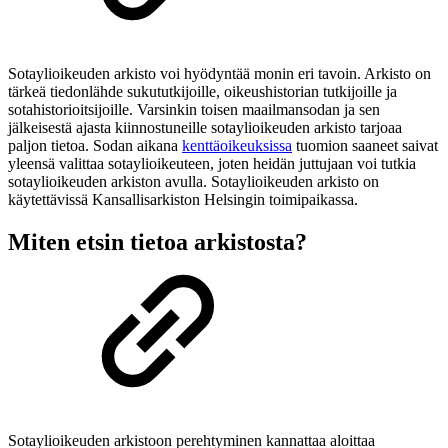
Sotaylioikeuden arkisto voi hyödyntää monin eri tavoin. Arkisto on
tärkeä tiedonlähde sukututkijoille, oikeushistorian tutkijoille ja
sotahistorioitsijoille. Varsinkin toisen maailmansodan ja sen
jälkeisestä ajasta kiinnostuneille sotaylioikeuden arkisto tarjoaa
paljon tietoa. Sodan aikana
kenttäoikeuksissa
tuomion saaneet saivat
yleensä valittaa sotaylioikeuteen, joten heidän juttujaan voi tutkia
sotaylioikeuden arkiston avulla. Sotaylioikeuden arkisto on
käytettävissä Kansallisarkiston Helsingin toimipaikassa.
Miten etsin tietoa arkistosta?
Sotaylioikeuden arkistoon perehtyminen kannattaa aloittaa