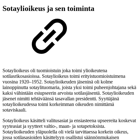
Sotaylioikeus ja sen toiminta
Sotaylioikeus oli tuomioistuin joka toimi ylioikeutena
sotilasrikosasioissa. Sotaylioikeus toimi erityistuomioistuimena
vuosina 1920–1952. Sotaylioikeuden jäseninä oli kolme
lainoppinutta sotaylituomaria, joista yksi toimi puheenjohtajana sekä
kaksi vähintään esiupseerin arvoista sotilasjäsentä. Sotaylioikeuden
jäsenet nimitti tehtäväänsä tasavallan presidentti. Syyttäjänä
sotaylioikeudessa toimi korkeimman oikeuden nimittämä
sotaviskaali.
Sotaylioikeus käsitteli valitusasiat ja ensiasteena upseereita koskevat
syyteasiat ja syytteet valtio-, maan- ja sotapetoksista.
Sotaylioikeuden yläpuolella oli vielä tarvittaessa korkein oikeus,
jossa sotilasasioiden käsittelyyn osallistui säännönmukaisen