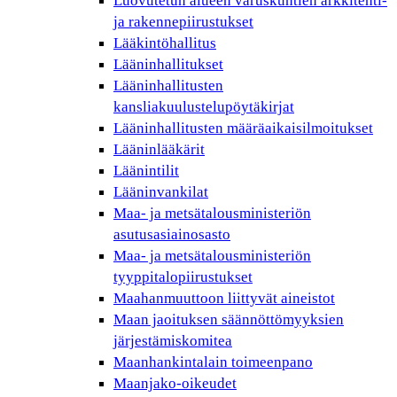
Luovutetun alueen varuskuntien arkkitehti-
ja rakennepiirustukset
Lääkintöhallitus
Lääninhallitukset
Lääninhallitusten
kansliakuulustelupöytäkirjat
Lääninhallitusten määräaikaisilmoitukset
Lääninlääkärit
Läänintilit
Lääninvankilat
Maa- ja metsätalousministeriön
asutusasiainosasto
Maa- ja metsätalousministeriön
tyyppitalopiirustukset
Maahanmuuttoon liittyvät aineistot
Maan jaoituksen säännöttömyyksien
järjestämiskomitea
Maanhankintalain toimeenpano
Maanjako-oikeudet