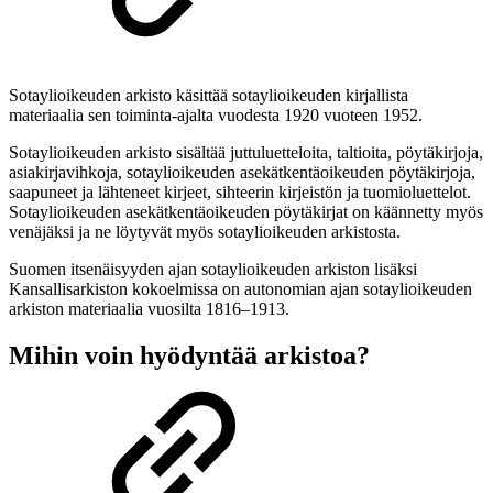
Sotaylioikeuden arkisto käsittää sotaylioikeuden kirjallista
materiaalia sen toiminta-ajalta vuodesta 1920 vuoteen 1952.
Sotaylioikeuden arkisto sisältää juttuluetteloita, taltioita, pöytäkirjoja,
asiakirjavihkoja, sotaylioikeuden asekätkentäoikeuden pöytäkirjoja,
saapuneet ja lähteneet kirjeet, sihteerin kirjeistön ja tuomioluettelot.
Sotaylioikeuden asekätkentäoikeuden pöytäkirjat on käännetty myös
venäjäksi ja ne löytyvät myös sotaylioikeuden arkistosta.
Suomen itsenäisyyden ajan sotaylioikeuden arkiston lisäksi
Kansallisarkiston kokoelmissa on autonomian ajan sotaylioikeuden
arkiston materiaalia vuosilta 1816–1913.
Mihin voin hyödyntää arkistoa?