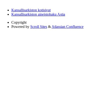
Kansallisarkiston kotisivut
Kansallisarkiston aineistohaku Astia
Copyright
Powered by
Scroll Sites
&
Atlassian Confluence