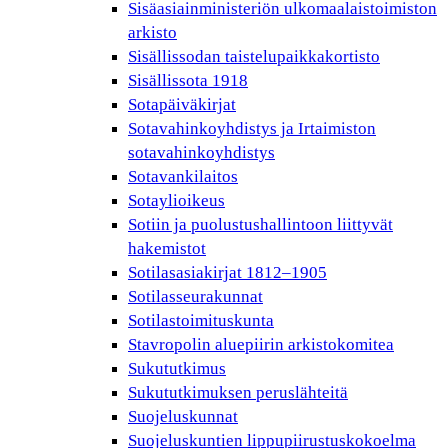
Sisäasiainministeriön ulkomaalaistoimiston
arkisto
Sisällissodan taistelupaikkakortisto
Sisällissota 1918
Sotapäiväkirjat
Sotavahinkoyhdistys ja Irtaimiston
sotavahinkoyhdistys
Sotavankilaitos
Sotaylioikeus
Sotiin ja puolustushallintoon liittyvät
hakemistot
Sotilasasiakirjat 1812–1905
Sotilasseurakunnat
Sotilastoimituskunta
Stavropolin aluepiirin arkistokomitea
Sukututkimus
Sukututkimuksen peruslähteitä
Suojeluskunnat
Suojeluskuntien lippupiirustuskokoelma