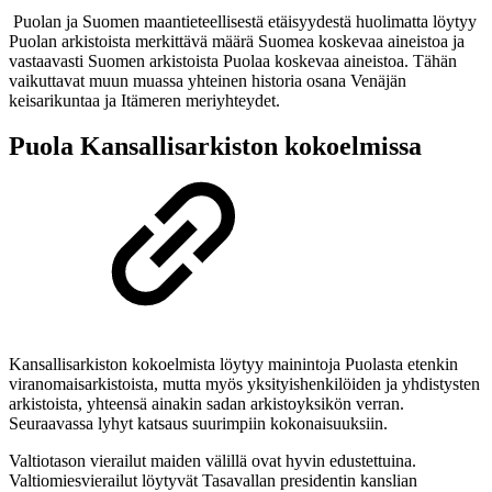
Puolan ja Suomen maantieteellisestä etäisyydestä huolimatta löytyy
Puolan arkistoista merkittävä määrä Suomea koskevaa aineistoa ja
vastaavasti Suomen arkistoista Puolaa koskevaa aineistoa. Tähän
vaikuttavat muun muassa yhteinen historia osana Venäjän
keisarikuntaa ja Itämeren meriyhteydet.
Puola Kansallisarkiston kokoelmissa
Kansallisarkiston kokoelmista löytyy mainintoja Puolasta etenkin
viranomaisarkistoista, mutta myös yksityishenkilöiden ja yhdistysten
arkistoista, yhteensä ainakin sadan arkistoyksikön verran.
Seuraavassa lyhyt katsaus suurimpiin kokonaisuuksiin.
Valtiotason vierailut maiden välillä ovat hyvin edustettuina.
Valtiomiesvierailut löytyvät Tasavallan presidentin kanslian