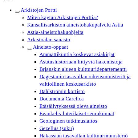
Arkistojen Portti
Miten käytän Arkistojen Porttia?
Kansallisarkiston aineistohakupalvelu Astia
Astia-aineistohakuohjeita
Arkistoalan sanasto
Aineisto-oppaat
Ammattikuntia koskevat asiakirjat
Asutushistoriaan liittyviä hakemistoja
Brjanskin alueen kulttuuridepartementti
Dagestanin tasavallan oikeusministeriö ja
valtiollinen keskusarkisto
Dahlströmin kortisto
Documenta Carelica
Etäsäilytyksessä oleva aineisto
Evankelis-luterilaiset seurakunnat
Geologinen tutkimuslaitos
Gezelius (suku)
Hakassian tasavallan kulttuuriministeriö