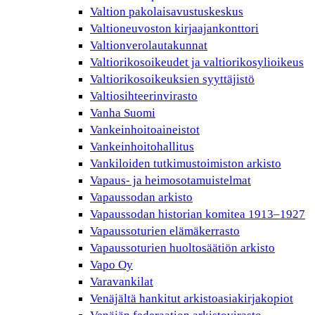
Valtion pakolaisavustuskeskus
Valtioneuvoston kirjaajankonttori
Valtionverolautakunnat
Valtiorikosoikeudet ja valtiorikosylioikeus
Valtiorikosoikeuksien syyttäjistö
Valtiosihteerinvirasto
Vanha Suomi
Vankeinhoitoaineistot
Vankeinhoitohallitus
Vankiloiden tutkimustoimiston arkisto
Vapaus- ja heimosotamuistelmat
Vapaussodan arkisto
Vapaussodan historian komitea 1913–1927
Vapaussoturien elämäkerrasto
Vapaussoturien huoltosäätiön arkisto
Vapo Oy
Varavankilat
Venäjältä hankitut arkistoasiakirjakopiot