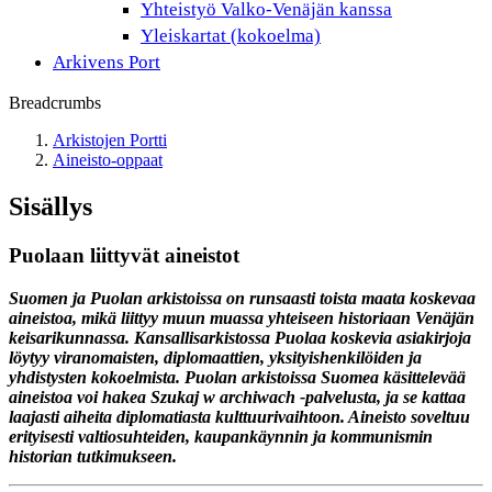
Yhteistyö Valko-Venäjän kanssa
Yleiskartat (kokoelma)
Arkivens Port
Breadcrumbs
Arkistojen Portti
Aineisto-oppaat
Sisällys
Puolaan liittyvät aineistot
Suomen ja Puolan arkistoissa on runsaasti toista maata koskevaa
aineistoa, mikä liittyy muun muassa yhteiseen historiaan Venäjän
keisarikunnassa. Kansallisarkistossa Puolaa koskevia asiakirjoja
löytyy viranomaisten, diplomaattien, yksityishenkilöiden ja
yhdistysten kokoelmista. Puolan arkistoissa Suomea käsittelevää
aineistoa voi hakea Szukaj w archiwach -palvelusta, ja se kattaa
laajasti aiheita diplomatiasta kulttuurivaihtoon. Aineisto soveltuu
erityisesti valtiosuhteiden, kaupankäynnin ja kommunismin
historian tutkimukseen.