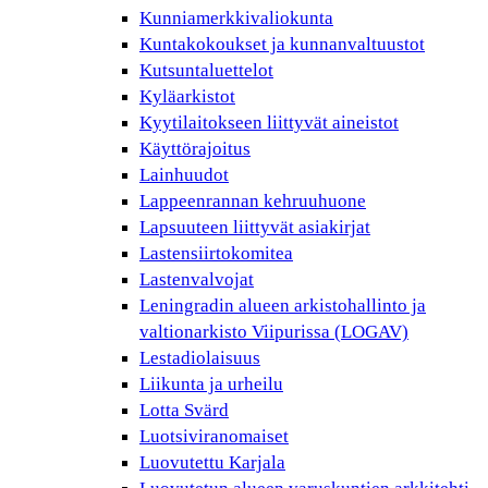
Kunniamerkkivaliokunta
Kuntakokoukset ja kunnanvaltuustot
Kutsuntaluettelot
Kyläarkistot
Kyytilaitokseen liittyvät aineistot
Käyttörajoitus
Lainhuudot
Lappeenrannan kehruuhuone
Lapsuuteen liittyvät asiakirjat
Lastensiirtokomitea
Lastenvalvojat
Leningradin alueen arkistohallinto ja
valtionarkisto Viipurissa (LOGAV)
Lestadiolaisuus
Liikunta ja urheilu
Lotta Svärd
Luotsiviranomaiset
Luovutettu Karjala