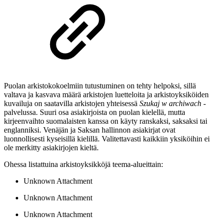
Puolan arkistokokoelmiin tutustuminen on tehty helpoksi, sillä
valtava ja kasvava määrä arkistojen luetteloita ja arkistoyksiköiden
kuvailuja on saatavilla arkistojen yhteisessä
Szukaj w archiwach
-
palvelussa. Suuri osa asiakirjoista on puolan kielellä, mutta
kirjeenvaihto suomalaisten kanssa on käyty ranskaksi, saksaksi tai
englanniksi. Venäjän ja Saksan hallinnon asiakirjat ovat
luonnollisesti kyseisillä kielillä. Valitettavasti kaikkiin yksiköihin ei
ole merkitty asiakirjojen kieltä.
Ohessa listattuina arkistoyksikköjä teema-alueittain:
Unknown Attachment
Unknown Attachment
Unknown Attachment