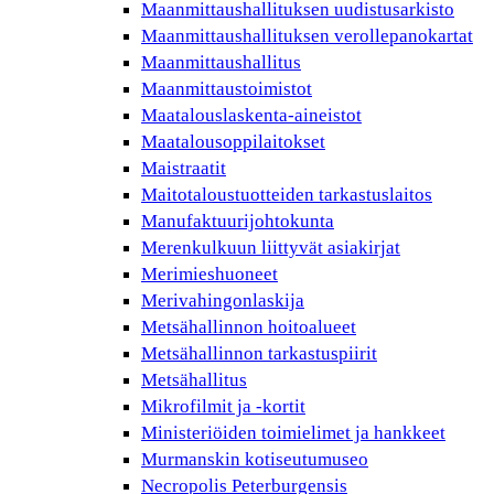
Maanmittaushallituksen uudistusarkisto
Maanmittaushallituksen verollepanokartat
Maanmittaushallitus
Maanmittaustoimistot
Maatalouslaskenta-aineistot
Maatalousoppilaitokset
Maistraatit
Maitotaloustuotteiden tarkastuslaitos
Manufaktuurijohtokunta
Merenkulkuun liittyvät asiakirjat
Merimieshuoneet
Merivahingonlaskija
Metsähallinnon hoitoalueet
Metsähallinnon tarkastuspiirit
Metsähallitus
Mikrofilmit ja -kortit
Ministeriöiden toimielimet ja hankkeet
Murmanskin kotiseutumuseo
Necropolis Peterburgensis