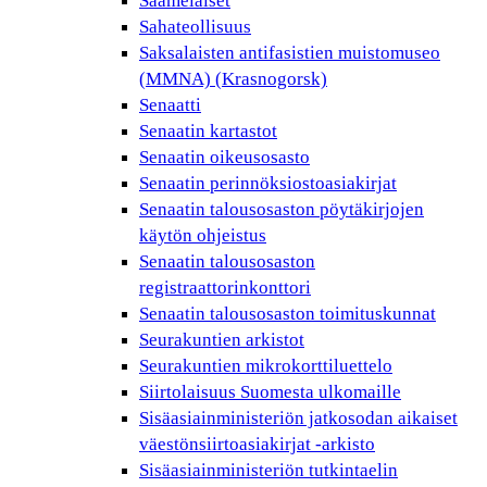
Saamelaiset
Sahateollisuus
Saksalaisten antifasistien muistomuseo
(MMNA) (Krasnogorsk)
Senaatti
Senaatin kartastot
Senaatin oikeusosasto
Senaatin perinnöksiostoasiakirjat
Senaatin talousosaston pöytäkirjojen
käytön ohjeistus
Senaatin talousosaston
registraattorinkonttori
Senaatin talousosaston toimituskunnat
Seurakuntien arkistot
Seurakuntien mikrokorttiluettelo
Siirtolaisuus Suomesta ulkomaille
Sisäasiainministeriön jatkosodan aikaiset
väestönsiirtoasiakirjat -arkisto
Sisäasiainministeriön tutkintaelin