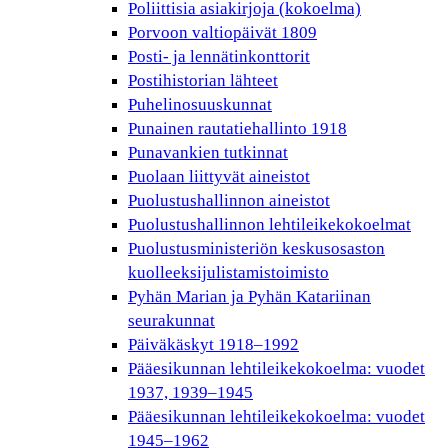
Poliittisia asiakirjoja (kokoelma)
Porvoon valtiopäivät 1809
Posti- ja lennätinkonttorit
Postihistorian lähteet
Puhelinosuuskunnat
Punainen rautatiehallinto 1918
Punavankien tutkinnat
Puolaan liittyvät aineistot
Puolustushallinnon aineistot
Puolustushallinnon lehtileikekokoelmat
Puolustusministeriön keskusosaston
kuolleeksijulistamistoimisto
Pyhän Marian ja Pyhän Katariinan
seurakunnat
Päiväkäskyt 1918–1992
Pääesikunnan lehtileikekokoelma: vuodet
1937, 1939–1945
Pääesikunnan lehtileikekokoelma: vuodet
1945–1962