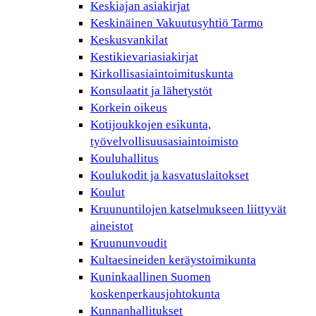
Keskiajan asiakirjat
Keskinäinen Vakuutusyhtiö Tarmo
Keskusvankilat
Kestikievariasiakirjat
Kirkollisasiaintoimituskunta
Konsulaatit ja lähetystöt
Korkein oikeus
Kotijoukkojen esikunta,
työvelvollisuusasiaintoimisto
Kouluhallitus
Koulukodit ja kasvatuslaitokset
Koulut
Kruununtilojen katselmukseen liittyvät
aineistot
Kruununvoudit
Kultaesineiden keräystoimikunta
Kuninkaallinen Suomen
koskenperkausjohtokunta
Kunnanhallitukset