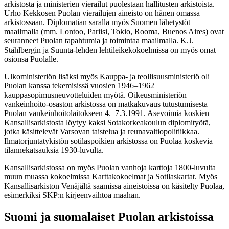
arkistosta ja ministerien vierailut puolestaan hallitusten arkistoista.
Urho Kekkosen Puolan vierailujen aineisto on hänen omassa
arkistossaan. Diplomatian saralla myös Suomen lähetystöt
maailmalla (mm. Lontoo, Pariisi, Tokio, Rooma, Buenos Aires) ovat
seuranneet Puolan tapahtumia ja toimintaa maailmalla. K.J.
Ståhlbergin ja Suunta-lehden lehtileikekokoelmissa on myös omat
osionsa Puolalle.
Ulkoministeriön lisäksi myös Kauppa- ja teollisuusministeriö oli
Puolan kanssa tekemisissä vuosien 1946–1962
kauppasopimusneuvotteluiden myötä. Oikeusministeriön
vankeinhoito-osaston arkistossa on matkakuvaus tutustumisesta
Puolan vankeinhoitolaitokseen 4.–7.3.1991. Asevoimia koskien
Kansallisarkistosta löytyy kaksi Sotakorkeakoulun diplomityötä,
jotka käsittelevät Varsovan taistelua ja reunavaltiopolitiikkaa.
Ilmatorjuntatykistön sotilaspoikien arkistossa on Puolaa koskevia
tilannekatsauksia 1930-luvulta.
Kansallisarkistossa on myös Puolan vanhoja karttoja 1800-luvulta
muun muassa kokoelmissa Karttakokoelmat ja Sotilaskartat. Myös
Kansallisarkiston Venäjältä saamissa aineistoissa on käsitelty Puolaa,
esimerkiksi SKP:n kirjeenvaihtoa maahan.
Suomi ja suomalaiset Puolan arkistoissa