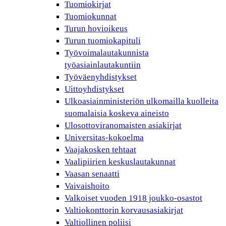
Tuomiokirjat
Tuomiokunnat
Turun hovioikeus
Turun tuomiokapituli
Työvoimalautakunnista
työasiainlautakuntiin
Työväenyhdistykset
Uittoyhdistykset
Ulkoasiainministeriön ulkomailla kuolleita
suomalaisia koskeva aineisto
Ulosottoviranomaisten asiakirjat
Universitas-kokoelma
Vaajakosken tehtaat
Vaalipiirien keskuslautakunnat
Vaasan senaatti
Vaivaishoito
Valkoiset vuoden 1918 joukko-osastot
Valtiokonttorin korvausasiakirjat
Valtiollinen poliisi