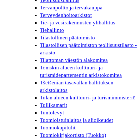
Teollisuushallitus
Tervanpoltto ja tervakauppa
Terveydenhoitoarkistot
Tie- ja vesirakennusten ylihallitus
Tiehallinto
Tilastollinen päätoimisto
Tilastollisen päätoimiston teollisuustilasto -
arkisto
Tilattoman väestön alakomitea
Tomskin alueen kulttuuri- ja
turismidepartementin arkistokomitea
Tšetšenian tasavallan hallituksen
arkistolaitos
Tulan alueen kulttuuri- ja turismiministeriö
Tullikamarit
Tuntolevyt
Tuomioistuinlaitos ja alioikeudet
Tuomiokapitulit
Tuomiokirjakortisto (Tuokko)