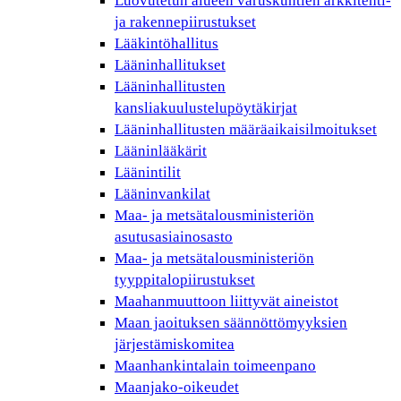
Luovutetun alueen varuskuntien arkkitehti-
ja rakennepiirustukset
Lääkintöhallitus
Lääninhallitukset
Lääninhallitusten
kansliakuulustelupöytäkirjat
Lääninhallitusten määräaikaisilmoitukset
Lääninlääkärit
Läänintilit
Lääninvankilat
Maa- ja metsätalousministeriön
asutusasiainosasto
Maa- ja metsätalousministeriön
tyyppitalopiirustukset
Maahanmuuttoon liittyvät aineistot
Maan jaoituksen säännöttömyyksien
järjestämiskomitea
Maanhankintalain toimeenpano
Maanjako-oikeudet