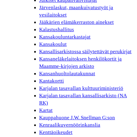
Julkiset kaupanvahvistajat
Järvenlaskut, maankuivatustyöt ja
vesilaitokset
Jääkärien elämäkerraston ainekset
Kalastushallitus
Kansakouluntarkastajat
Kansakoulut
Kansallisarkistossa säilytettävät perukirjat
Kansaneläkelaitoksen henkilökortit ja
Maamme-kirjojen arkisto
Kansanhuoltolautakunnat
Kantakortti
Karjalan tasavallan kulttuuriministeriö
Karjalan tasavallan kansallisarkisto (NA
RK)
Kartat
Kauppahuone J.W. Snellman G:son
Kenraalikuvernöörinkanslia
Kenttäoikeudet