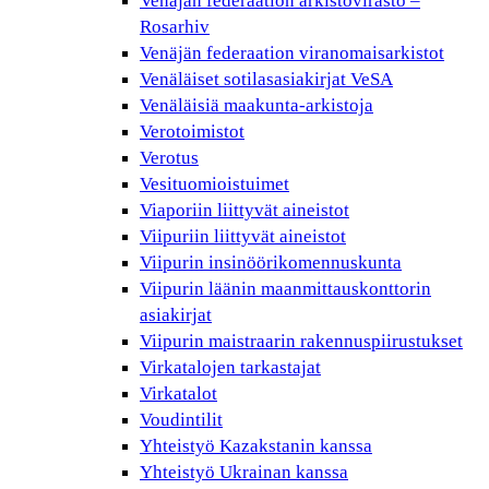
Venäjän federaation arkistovirasto –
Rosarhiv
Venäjän federaation viranomaisarkistot
Venäläiset sotilasasiakirjat VeSA
Venäläisiä maakunta-arkistoja
Verotoimistot
Verotus
Vesituomioistuimet
Viaporiin liittyvät aineistot
Viipuriin liittyvät aineistot
Viipurin insinöörikomennuskunta
Viipurin läänin maanmittauskonttorin
asiakirjat
Viipurin maistraarin rakennuspiirustukset
Virkatalojen tarkastajat
Virkatalot
Voudintilit
Yhteistyö Kazakstanin kanssa
Yhteistyö Ukrainan kanssa