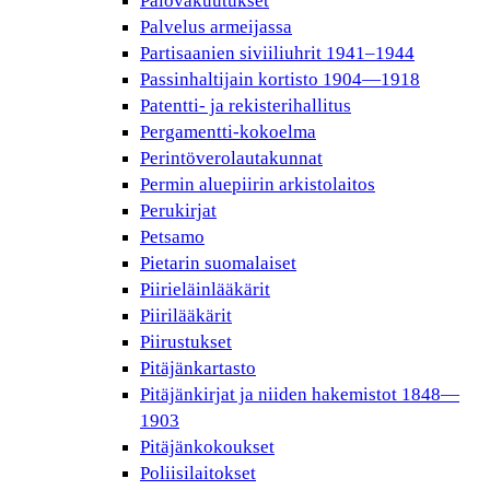
Palovakuutukset
Palvelus armeijassa
Partisaanien siviiliuhrit 1941–1944
Passinhaltijain kortisto 1904—1918
Patentti- ja rekisterihallitus
Pergamentti-kokoelma
Perintöverolautakunnat
Permin aluepiirin arkistolaitos
Perukirjat
Petsamo
Pietarin suomalaiset
Piirieläinlääkärit
Piirilääkärit
Piirustukset
Pitäjänkartasto
Pitäjänkirjat ja niiden hakemistot 1848—
1903
Pitäjänkokoukset
Poliisilaitokset