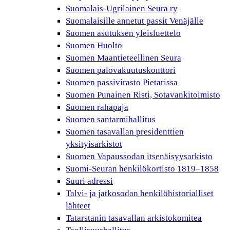
Suomalais-Ugrilainen Seura ry
Suomalaisille annetut passit Venäjälle
Suomen asutuksen yleisluettelo
Suomen Huolto
Suomen Maantieteellinen Seura
Suomen palovakuutuskonttori
Suomen passivirasto Pietarissa
Suomen Punainen Risti, Sotavankitoimisto
Suomen rahapaja
Suomen santarmihallitus
Suomen tasavallan presidenttien
yksityisarkistot
Suomen Vapaussodan itsenäisyysarkisto
Suomi-Seuran henkilökortisto 1819–1858
Suuri adressi
Talvi- ja jatkosodan henkilöhistorialliset
lähteet
Tatarstanin tasavallan arkistokomitea