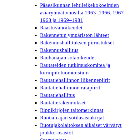
Pääesikunnan lehtileikekokoelmien
asiaryhmät vuosilta 1963–1966, 1967–
1968 ja 1969–1981
Raastuvanoikeudet
Rakennetun ympäristön lähteet
Rakennushallituksen piirustukset
Rakennushallitus
Rauhanajan sotaoikeudet
Rautateiden tutkimuskomitea ja
kurinpitotuomioistuin
Rautatiehallinnon liikennepiirit
Rautatiehallinnon ratapiirit
Rautatiehallitus
Rautatierakennukset
Rippikirjojen taitomerkinnät
Ruotsin ajan sotilasasiakirjat
Ruotujakolaitoksen aikaiset värvätyt
joukko-osastot