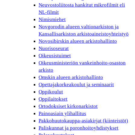
Neuvostoliitosta hankitut mikrofilmit eli
NL-filmit
Nimismiehet
Novgorodin alueen valtionarkiston ja
Kansallisarkiston arkistoaineistoyhteistyö
Novosibirskin alueen arkistohallinto
Nuorisoseurat
Oikeusistuimet
Oikeusministeriön vankeinhoito-osaston
arkisto
Omskin alueen arkistohallinto
Opettajakorkeakoulut ja seminaarit
Oppikoulut
Oppilaitokset
Ortodoksiset kirkonarkistot
Painoasiain ylihallitus
Pakkohuutokauppa-asiakirjat (kiinteistöt)
Paliskunnat ja poronhoitoyhdistykset