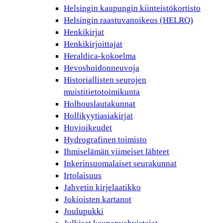
Helsingin kaupungin kiinteistökortisto
Helsingin raastuvanoikeus (HELRO)
Henkikirjat
Henkikirjoittajat
Heraldica-kokoelma
Hevoshoidonneuvoja
Historiallisten seurojen
muistitietotoimikunta
Holhouslautakunnat
Hollikyytiasiakirjat
Hovioikeudet
Hydrografinen toimisto
Ihmiselämän viimeiset lähteet
Inkerinsuomalaiset seurakunnat
Irtolaisuus
Jahvetin kirjelaatikko
Jokioisten kartanot
Joulupukki