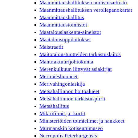
Maanmittaushallituksen uudistusarkisto
Maanmittaushallituksen verollepanokartat
Maanmittaushallitus
Maanmittaustoimistot
Maatalouslaskenta-aineistot
Maatalousoppilaitokset
Maistraatit
Maitotaloustuotteiden tarkastuslaitos
Manufaktuurijohtokunta
Merenkulkuun liittyvät asiakirjat
Merimieshuoneet
Merivahingonlaskija
Metsähallinnon hoitoalueet
Metsähallinnon tarkastuspiirit
Metsähallitus
Mikrofilmit ja -kortit
Ministeriöiden toimielimet ja hankkeet
Murmanskin kotiseutumuseo
Necropolis Peterburgensis