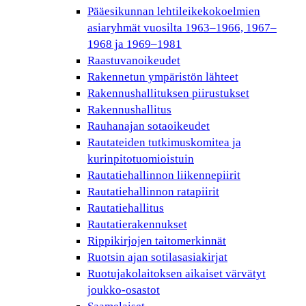
Pääesikunnan lehtileikekokoelmien
asiaryhmät vuosilta 1963–1966, 1967–
1968 ja 1969–1981
Raastuvanoikeudet
Rakennetun ympäristön lähteet
Rakennushallituksen piirustukset
Rakennushallitus
Rauhanajan sotaoikeudet
Rautateiden tutkimuskomitea ja
kurinpitotuomioistuin
Rautatiehallinnon liikennepiirit
Rautatiehallinnon ratapiirit
Rautatiehallitus
Rautatierakennukset
Rippikirjojen taitomerkinnät
Ruotsin ajan sotilasasiakirjat
Ruotujakolaitoksen aikaiset värvätyt
joukko-osastot