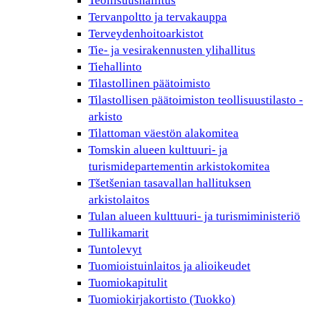
Teollisuushallitus
Tervanpoltto ja tervakauppa
Terveydenhoitoarkistot
Tie- ja vesirakennusten ylihallitus
Tiehallinto
Tilastollinen päätoimisto
Tilastollisen päätoimiston teollisuustilasto -
arkisto
Tilattoman väestön alakomitea
Tomskin alueen kulttuuri- ja
turismidepartementin arkistokomitea
Tšetšenian tasavallan hallituksen
arkistolaitos
Tulan alueen kulttuuri- ja turismiministeriö
Tullikamarit
Tuntolevyt
Tuomioistuinlaitos ja alioikeudet
Tuomiokapitulit
Tuomiokirjakortisto (Tuokko)