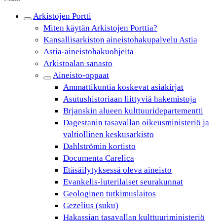
Arkistojen Portti
Miten käytän Arkistojen Porttia?
Kansallisarkiston aineistohakupalvelu Astia
Astia-aineistohakuohjeita
Arkistoalan sanasto
Aineisto-oppaat
Ammattikuntia koskevat asiakirjat
Asutushistoriaan liittyviä hakemistoja
Brjanskin alueen kulttuuridepartementti
Dagestanin tasavallan oikeusministeriö ja
valtiollinen keskusarkisto
Dahlströmin kortisto
Documenta Carelica
Etäsäilytyksessä oleva aineisto
Evankelis-luterilaiset seurakunnat
Geologinen tutkimuslaitos
Gezelius (suku)
Hakassian tasavallan kulttuuriministeriö