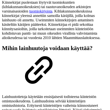
Kiinnekirjat puolestaan löytyvät tuomiokuntien
(kihlakunnanoikeuksien) tai raastuvanoikeuden arkistojen
varsinaisasioiden
tuomiokirjoista
. Kihlakunnanoikeuksissa
kiinnekirjat yleensä annettiin samoilla käräjillä, joilla kolmas
lainhuuto oli annettu. Useimmiten kiinnekirjojen antaminen
käsiteltiin käräjien päätteeksi. Kiinnekirjaa ei pidä sekoittaa
kiinnitysasioihin, joilla tarkoitetaan useimmiten kiinteistöön
kohdistuvan pantti- tai muun oikeuden virallista vahvistamista
alioikeudessa tai vuodesta 2010 lähtien Maanmittauslaitoksessa.
Mihin lainhuutoja voidaan käyttää?
Lainhuutotietoja käytetään ensisijaisesti todisteena kiinteistön
omistusoikeudesta. Lainhuudoista selviää kiinteistöjen
omistushistoria. Erityisesti kiinteistöjen vaiheista kiinnostuneet
voivat saada lisätietoja pöytäkirjojen liitteistä. Näistä tärkeimpinä