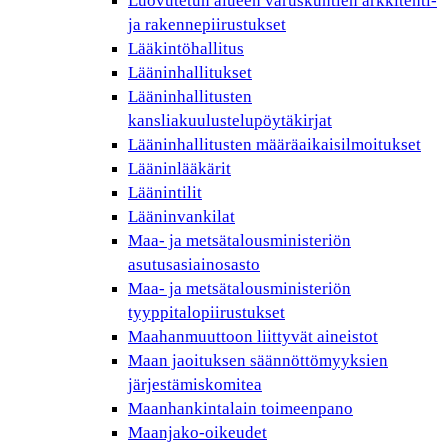
Luovutetun alueen varuskuntien arkkitehti-
ja rakennepiirustukset
Lääkintöhallitus
Lääninhallitukset
Lääninhallitusten
kansliakuulustelupöytäkirjat
Lääninhallitusten määräaikaisilmoitukset
Lääninlääkärit
Läänintilit
Lääninvankilat
Maa- ja metsätalousministeriön
asutusasiainosasto
Maa- ja metsätalousministeriön
tyyppitalopiirustukset
Maahanmuuttoon liittyvät aineistot
Maan jaoituksen säännöttömyyksien
järjestämiskomitea
Maanhankintalain toimeenpano
Maanjako-oikeudet