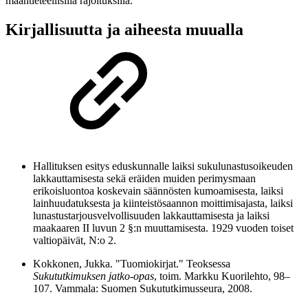
maantieteellisillä rajoituksilla.
Kirjallisuutta ja aiheesta muualla
Hallituksen esitys eduskunnalle laiksi sukulunastusoikeuden
lakkauttamisesta sekä eräiden muiden perimysmaan
erikoisluontoa koskevain säännösten kumoamisesta, laiksi
lainhuudatuksesta ja kiinteistösaannon moittimisajasta, laiksi
lunastustarjousvelvollisuuden lakkauttamisesta ja laiksi
maakaaren II luvun 2 §:n muuttamisesta. 1929 vuoden toiset
valtiopäivät, N:o 2.
Kokkonen, Jukka. "Tuomiokirjat." Teoksessa
Sukututkimuksen jatko-opas
, toim. Markku Kuorilehto, 98–
107. Vammala: Suomen Sukututkimusseura, 2008.