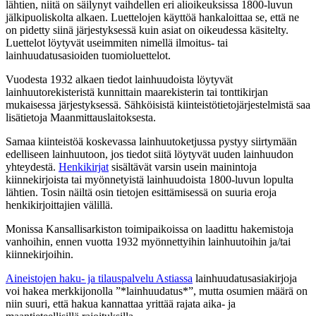
lähtien, niitä on säilynyt vaihdellen eri alioikeuksissa 1800-luvun
jälkipuoliskolta alkaen. Luettelojen käyttöä hankaloittaa se, että ne
on pidetty siinä järjestyksessä kuin asiat on oikeudessa käsitelty.
Luettelot löytyvät useimmiten nimellä ilmoitus- tai
lainhuudatusasioiden tuomioluettelot.
Vuodesta 1932 alkaen tiedot lainhuudoista löytyvät
lainhuutorekisteristä kunnittain maarekisterin tai tonttikirjan
mukaisessa järjestyksessä. Sähköisistä kiinteistötietojärjestelmistä saa
lisätietoja Maanmittauslaitoksesta.
Samaa kiinteistöä koskevassa lainhuutoketjussa pystyy siirtymään
edelliseen lainhuutoon, jos tiedot siitä löytyvät uuden lainhuudon
yhteydestä.
Henkikirjat
sisältävät varsin usein mainintoja
kiinnekirjoista tai myönnetyistä lainhuudoista 1800-luvun lopulta
lähtien. Tosin näiltä osin tietojen esittämisessä on suuria eroja
henkikirjoittajien välillä.
Monissa Kansallisarkiston toimipaikoissa on laadittu hakemistoja
vanhoihin, ennen vuotta 1932 myönnettyihin lainhuutoihin ja/tai
kiinnekirjoihin.
Aineistojen haku- ja tilauspalvelu Astiassa
lainhuudatusasiakirjoja
voi hakea merkkijonolla ”*lainhuudatus*”, mutta osumien määrä on
niin suuri, että hakua kannattaa yrittää rajata aika- ja