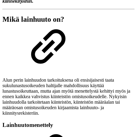
kiinnekirjoihin.
Mikä lainhuuto on?
Alun perin lainhuudon tarkoituksena oli ensisijaisesti taata
sukulunastusoikeuden haltijalle mahdollisuus käyttää
lunastusoikeuttaan, mutta ajan myötä menettelystä kehittyi myös ja
ennen kaikkea vahvistus kiinteistön omistusoikeudelle. Nykyisin
lainhuudolla tarkoitetaan kiinteistön, kiinteistön määräalan tai
määräosan omistusoikeuden kirjaamista lainhuuto- ja
kiinnitysrekisteriin.
Lainhuutomenettely