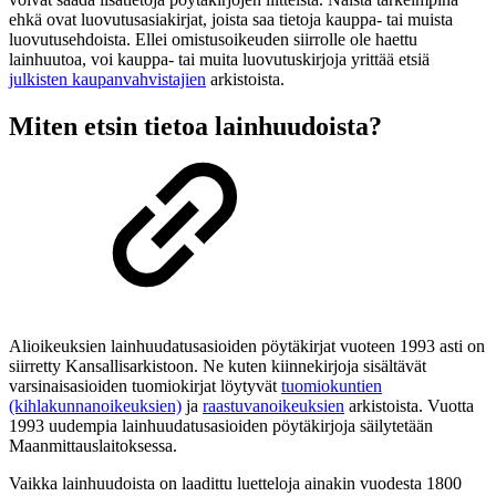
ehkä ovat luovutusasiakirjat, joista saa tietoja kauppa- tai muista
luovutusehdoista. Ellei omistusoikeuden siirrolle ole haettu
lainhuutoa, voi kauppa- tai muita luovutuskirjoja yrittää etsiä
julkisten kaupanvahvistajien
arkistoista.
Miten etsin tietoa lainhuudoista?
Alioikeuksien lainhuudatusasioiden pöytäkirjat vuoteen 1993 asti on
siirretty Kansallisarkistoon. Ne kuten kiinnekirjoja sisältävät
varsinaisasioiden tuomiokirjat löytyvät
tuomiokuntien
(kihlakunnanoikeuksien)
ja
raastuvanoikeuksien
arkistoista. Vuotta
1993 uudempia lainhuudatusasioiden pöytäkirjoja säilytetään
Maanmittauslaitoksessa.
Vaikka lainhuudoista on laadittu luetteloja ainakin vuodesta 1800