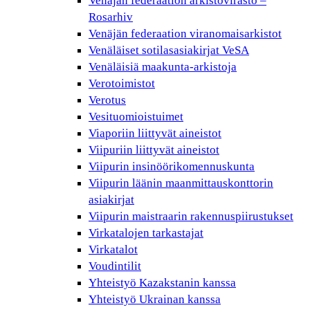
Venäjän federaation arkistovirasto –
Rosarhiv
Venäjän federaation viranomaisarkistot
Venäläiset sotilasasiakirjat VeSA
Venäläisiä maakunta-arkistoja
Verotoimistot
Verotus
Vesituomioistuimet
Viaporiin liittyvät aineistot
Viipuriin liittyvät aineistot
Viipurin insinöörikomennuskunta
Viipurin läänin maanmittauskonttorin
asiakirjat
Viipurin maistraarin rakennuspiirustukset
Virkatalojen tarkastajat
Virkatalot
Voudintilit
Yhteistyö Kazakstanin kanssa
Yhteistyö Ukrainan kanssa