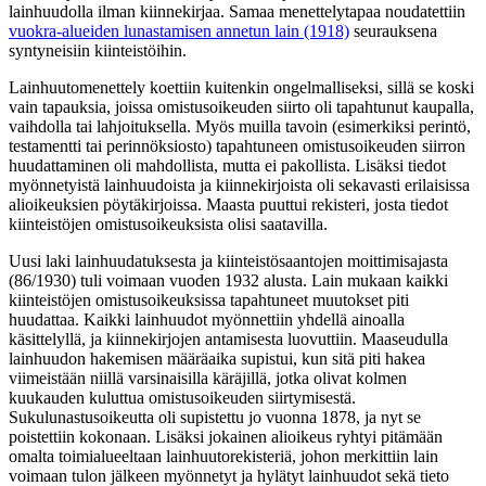
lainhuudolla ilman kiinnekirjaa. Samaa menettelytapaa noudatettiin
vuokra-alueiden lunastamisen annetun lain (1918)
seurauksena
syntyneisiin kiinteistöihin.
Lainhuutomenettely koettiin kuitenkin ongelmalliseksi, sillä se koski
vain tapauksia, joissa omistusoikeuden siirto oli tapahtunut kaupalla,
vaihdolla tai lahjoituksella. Myös muilla tavoin (esimerkiksi perintö,
testamentti tai perinnöksiosto) tapahtuneen omistusoikeuden siirron
huudattaminen oli mahdollista, mutta ei pakollista. Lisäksi tiedot
myönnetyistä lainhuudoista ja kiinnekirjoista oli sekavasti erilaisissa
alioikeuksien pöytäkirjoissa. Maasta puuttui rekisteri, josta tiedot
kiinteistöjen omistusoikeuksista olisi saatavilla.
Uusi laki lainhuudatuksesta ja kiinteistösaantojen moittimisajasta
(86/1930) tuli voimaan vuoden 1932 alusta. Lain mukaan kaikki
kiinteistöjen omistusoikeuksissa tapahtuneet muutokset piti
huudattaa. Kaikki lainhuudot myönnettiin yhdellä ainoalla
käsittelyllä, ja kiinnekirjojen antamisesta luovuttiin. Maaseudulla
lainhuudon hakemisen määräaika supistui, kun sitä piti hakea
viimeistään niillä varsinaisilla käräjillä, jotka olivat kolmen
kuukauden kuluttua omistusoikeuden siirtymisestä.
Sukulunastusoikeutta oli supistettu jo vuonna 1878, ja nyt se
poistettiin kokonaan. Lisäksi jokainen alioikeus ryhtyi pitämään
omalta toimialueeltaan lainhuutorekisteriä, johon merkittiin lain
voimaan tulon jälkeen myönnetyt ja hylätyt lainhuudot sekä tieto