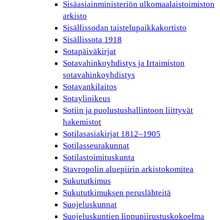
Sisäasiainministeriön ulkomaalaistoimiston
arkisto
Sisällissodan taistelupaikkakortisto
Sisällissota 1918
Sotapäiväkirjat
Sotavahinkoyhdistys ja Irtaimiston
sotavahinkoyhdistys
Sotavankilaitos
Sotaylioikeus
Sotiin ja puolustushallintoon liittyvät
hakemistot
Sotilasasiakirjat 1812–1905
Sotilasseurakunnat
Sotilastoimituskunta
Stavropolin aluepiirin arkistokomitea
Sukututkimus
Sukututkimuksen peruslähteitä
Suojeluskunnat
Suojeluskuntien lippupiirustuskokoelma