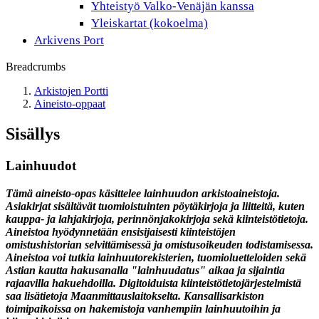
Yhteistyö Valko-Venäjän kanssa
Yleiskartat (kokoelma)
Arkivens Port
Breadcrumbs
Arkistojen Portti
Aineisto-oppaat
Sisällys
Lainhuudot
Tämä aineisto-opas käsittelee lainhuudon arkistoaineistoja.
Asiakirjat sisältävät tuomioistuinten pöytäkirjoja ja liitteitä, kuten
kauppa- ja lahjakirjoja, perinnönjakokirjoja sekä kiinteistötietoja.
Aineistoa hyödynnetään ensisijaisesti kiinteistöjen
omistushistorian selvittämisessä ja omistusoikeuden todistamisessa.
Aineistoa voi tutkia lainhuutorekisterien, tuomioluetteloiden sekä
Astian kautta hakusanalla "lainhuudatus" aikaa ja sijaintia
rajaavilla hakuehdoilla. Digitoiduista kiinteistötietojärjestelmistä
saa lisätietoja Maanmittauslaitokselta. Kansallisarkiston
toimipaikoissa on hakemistoja vanhempiin lainhuutoihin ja