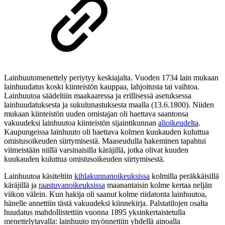
Lainhuutomenettely periytyy keskiajalta. Vuoden 1734 lain mukaan
lainhuudatus koski kiinteistön kauppaa, lahjoitusta tai vaihtoa.
Lainhuutoa säädeltiin maakaaressa ja erillisessä asetuksessa
lainhuudatuksesta ja sukulunastuksesta maalla (13.6.1800). Niiden
mukaan kiinteistön uuden omistajan oli haettava saantonsa
vakuudeksi lainhuutoa kiinteistön sijaintikunnan
alioikeudelta
.
Kaupungeissa lainhuuto oli haettava kolmen kuukauden kuluttua
omistusoikeuden siirtymisestä. Maaseudulla hakeminen tapahtui
viimeistään niillä varsinaisilla käräjillä, jotka olivat kuuden
kuukauden kuluttua omistusoikeuden siirtymisestä.
Lainhuutoa käsiteltiin
kihlakunnanoikeuksissa
kolmilla peräkkäisillä
käräjillä ja
raastuvanoikeuksissa
maanantaisin kolme kertaa neljän
viikon välein. Kun hakija oli saanut kolme riidatonta lainhuutoa,
hänelle annettiin tästä vakuudeksi kiinnekirja. Palstatilojen osalta
huudatus mahdollistettiin vuonna 1895 yksinkertaistetulla
menettelytavalla: lainhuuto myönnettiin yhdellä ainoalla