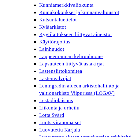
Kunniamerkkivaliokunta
Kuntakokoukset ja kunnanvaltuustot
Kutsuntaluettelot
Kyläarkistot
Kyytilaitokseen liittyvät aineistot
Käyttörajoitus
Lainhuudot
Lappeenrannan kehruuhuone
Lapsuuteen liittyvät asiakirjat
Lastensiirtokomitea
Lastenvalvojat
Leningradin alueen arkistohallinto ja
valtionarkisto Viipurissa (LOGAV)
Lestadiolaisuus
Liikunta ja urheilu
Lotta Svärd
Luotsiviranomaiset
Luovutettu Karjala