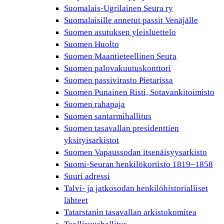
Suomalais-Ugrilainen Seura ry
Suomalaisille annetut passit Venäjälle
Suomen asutuksen yleisluettelo
Suomen Huolto
Suomen Maantieteellinen Seura
Suomen palovakuutuskonttori
Suomen passivirasto Pietarissa
Suomen Punainen Risti, Sotavankitoimisto
Suomen rahapaja
Suomen santarmihallitus
Suomen tasavallan presidenttien
yksityisarkistot
Suomen Vapaussodan itsenäisyysarkisto
Suomi-Seuran henkilökortisto 1819–1858
Suuri adressi
Talvi- ja jatkosodan henkilöhistorialliset
lähteet
Tatarstanin tasavallan arkistokomitea