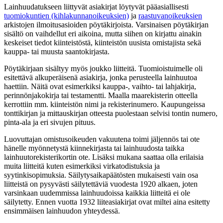
Lainhuudatukseen liittyvät asiakirjat löytyvät pääasiallisesti
tuomiokuntien (kihlakunnanoikeuksien)
ja
raastuvanoikeuksien
arkistojen ilmoitusasioiden pöytäkirjoista. Varsinaisen pöytäkirjan
sisältö on vaihdellut eri aikoina, mutta siihen on kirjattu ainakin
keskeiset tiedot kiinteistöstä, kiinteistön uusista omistajista sekä
kauppa- tai muusta saantokirjasta.
Pöytäkirjaan sisältyy myös joukko liitteitä. Tuomioistuimelle oli
esitettävä alkuperäisenä asiakirja, jonka perusteella lainhuutoa
haettiin. Näitä ovat esimerkiksi kauppa-, vaihto- tai lahjakirja,
perinnönjakokirja tai testamentti. Maalla maarekisterin otteella
kerrottiin mm. kiinteistön nimi ja rekisterinumero. Kaupungeissa
tonttikirjan ja mittauskirjan otteesta puolestaan selvisi tontin numero,
pinta-ala ja eri sivujen pituus.
Luovuttajan omistusoikeuden vakuutena toimi jäljennös tai ote
hänelle myönnetystä kiinnekirjasta tai lainhuudosta taikka
lainhuutorekisterikortin ote. Lisäksi mukana saattaa olla erilaisia
muita liitteitä kuten esimerkiksi virkatodistuksia ja
syytinkisopimuksia. Säilytysaikapäätösten mukaisesti vain osa
liitteistä on pysyvästi säilytettäviä vuodesta 1920 alkaen, joten
varsinkaan uudemmissa lainhuudoissa kaikkia liitteitä ei ole
säilytetty. Ennen vuotta 1932 liiteasiakirjat ovat miltei aina esitetty
ensimmäisen lainhuudon yhteydessä.