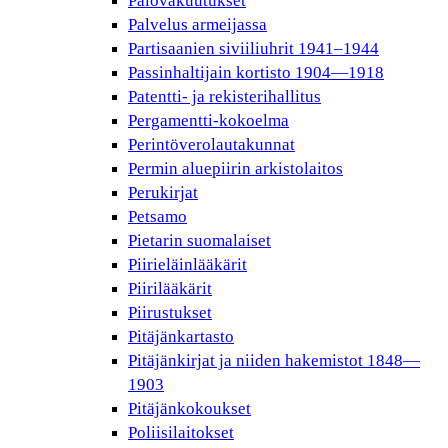
Palovakuutukset
Palvelus armeijassa
Partisaanien siviiliuhrit 1941–1944
Passinhaltijain kortisto 1904—1918
Patentti- ja rekisterihallitus
Pergamentti-kokoelma
Perintöverolautakunnat
Permin aluepiirin arkistolaitos
Perukirjat
Petsamo
Pietarin suomalaiset
Piirieläinlääkärit
Piirilääkärit
Piirustukset
Pitäjänkartasto
Pitäjänkirjat ja niiden hakemistot 1848—
1903
Pitäjänkokoukset
Poliisilaitokset