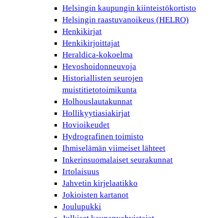
Helsingin kaupungin kiinteistökortisto
Helsingin raastuvanoikeus (HELRO)
Henkikirjat
Henkikirjoittajat
Heraldica-kokoelma
Hevoshoidonneuvoja
Historiallisten seurojen
muistitietotoimikunta
Holhouslautakunnat
Hollikyytiasiakirjat
Hovioikeudet
Hydrografinen toimisto
Ihmiselämän viimeiset lähteet
Inkerinsuomalaiset seurakunnat
Irtolaisuus
Jahvetin kirjelaatikko
Jokioisten kartanot
Joulupukki