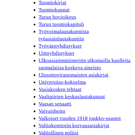
Tuomiokirjat
Tuomiokunnat
Turun hovioikeus
Turun tuomiokapituli
Työvoimalautakunnista
työasiainlautakuntiin
Työväenyhdistykset
Uittoyhdistykset
Ulkoasiainministeriön ulkomailla kuolleita
suomalaisia koskeva aineisto
Ulosottoviranomaisten asiakirjat
Universitas-kokoelma
Vaajakosken tehtaat
Vaalipiirien keskuslautakunnat
Vaasan senaatti
Vaivaishoito
Valkoiset vuoden 1918 joukko-osastot
Valtiokonttorin korvausasiakirjat
Valtiollinen poliisi