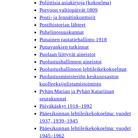
Poliittisia asiakirjoja (kokoelma)
Porvoon valtiopäivät 1809
Posti- ja lennätinkonttorit
Postihistorian lähteet
Puhelinosuuskunnat
Punainen rautatiehallinto 1918
Punavankien tutkinnat
Puolaan liittyvät aineistot
Puolustushallinnon aineistot
Puolustushallinnon lehtileikekokoelmat
Puolustusministeriön keskusosaston
kuolleeksijulistamistoimisto
Pyhän Marian ja Pyhän Katariinan
seurakunnat
Päiväkäskyt 1918–1992
Pääesikunnan lehtileikekokoelma: vuodet
1937, 1939–1945
Pääesikunnan lehtileikekokoelma: vuodet
1945–1962