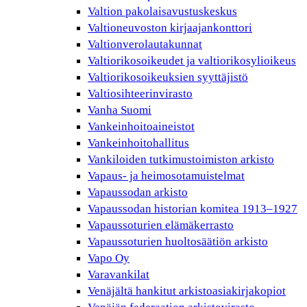
Valtion pakolaisavustuskeskus
Valtioneuvoston kirjaajankonttori
Valtionverolautakunnat
Valtiorikosoikeudet ja valtiorikosylioikeus
Valtiorikosoikeuksien syyttäjistö
Valtiosihteerinvirasto
Vanha Suomi
Vankeinhoitoaineistot
Vankeinhoitohallitus
Vankiloiden tutkimustoimiston arkisto
Vapaus- ja heimosotamuistelmat
Vapaussodan arkisto
Vapaussodan historian komitea 1913–1927
Vapaussoturien elämäkerrasto
Vapaussoturien huoltosäätiön arkisto
Vapo Oy
Varavankilat
Venäjältä hankitut arkistoasiakirjakopiot