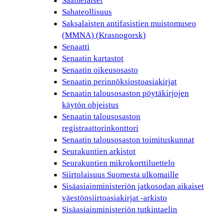
Saamelaiset
Sahateollisuus
Saksalaisten antifasistien muistomuseo
(MMNA) (Krasnogorsk)
Senaatti
Senaatin kartastot
Senaatin oikeusosasto
Senaatin perinnöksiostoasiakirjat
Senaatin talousosaston pöytäkirjojen
käytön ohjeistus
Senaatin talousosaston
registraattorinkonttori
Senaatin talousosaston toimituskunnat
Seurakuntien arkistot
Seurakuntien mikrokorttiluettelo
Siirtolaisuus Suomesta ulkomaille
Sisäasiainministeriön jatkosodan aikaiset
väestönsiirtoasiakirjat -arkisto
Sisäasiainministeriön tutkintaelin