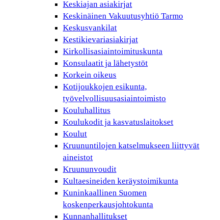
Keskiajan asiakirjat
Keskinäinen Vakuutusyhtiö Tarmo
Keskusvankilat
Kestikievariasiakirjat
Kirkollisasiaintoimituskunta
Konsulaatit ja lähetystöt
Korkein oikeus
Kotijoukkojen esikunta,
työvelvollisuusasiaintoimisto
Kouluhallitus
Koulukodit ja kasvatuslaitokset
Koulut
Kruununtilojen katselmukseen liittyvät
aineistot
Kruununvoudit
Kultaesineiden keräystoimikunta
Kuninkaallinen Suomen
koskenperkausjohtokunta
Kunnanhallitukset