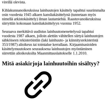
vireillä olevista.
Kihlakunnanoikeuksissa lainhuutojen käsittely tapahtui suurimmalta
osin vuodesta 1945 alkaen kansliakäsittelynä (tunnetaan myös
nimellä arkistokäsittely) ilman lautamiehiä. Raastuvanoikeuksissa
siirryttiin kokonaan kansliakäsittelyyn vuonna 1952.
Seuraava merkittävä uudistus lainhuutomenettelyssä tapahtui
vuodesta 1987 alkaen, jolloin alettiin vähitellen siirtyä lainhuutojen
sähköiseen rekisteröintiin (laki lainhuuto- ja kiinnitysrekisteristä
353/1987) alioikeus tai toimialue kerrallaan. Kirjaamisasioiden
käsittelymuutoksen seurauksena lainhuutojen myöntäminen
siirrettiin alioikeuksilta Maanmittauslaitokselle 1.1.2010.
Mitä asiakirjoja lainhuutoihin sisältyy?