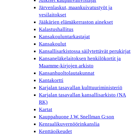
Julkiset kaupanvahvistajat
Järvenlaskut, maankuivatustyöt ja
vesilaitokset
Jääkärien elämäkerraston ainekset
Kalastushallitus
Kansakouluntarkastajat
Kansakoulut
Kansallisarkistossa säilytettävät perukirjat
Kansaneläkelaitoksen henkilökortit ja
Maamme-kirjojen arkisto
Kansanhuoltolautakunnat
Kantakortti
Karjalan tasavallan kulttuuriministeriö
Karjalan tasavallan kansallisarkisto (NA
RK)
Kartat
Kauppahuone J.W. Snellman G:son
Kenraalikuvernöörinkanslia
Kenttäoikeudet