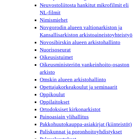
Neuvostoliitosta hankitut mikrofilmit eli
NL-filmit
Nimismiehet
Novgorodin alueen valtionarkiston ja
Kansallisarkiston arkistoaineistoyhteistyö
Novosibirskin alueen arkistohallinto
Nuorisoseurat
Oikeusistuimet
Oikeusministeriön vankeinhoito-osaston
arkisto
Omskin alueen arkistohallinto
Opettajakorkeakoulut ja seminaarit
Oppikoulut
Oppilaitokset
Ortodoksiset kirkonarkistot
Painoasiain ylihallitus
Pakkohuutokauppa-asiakirjat (kiinteistöt)
Paliskunnat ja poronhoitoyhdistykset