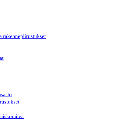
a rakennepiirustukset
at
osasto
rustukset
ämiskomitea