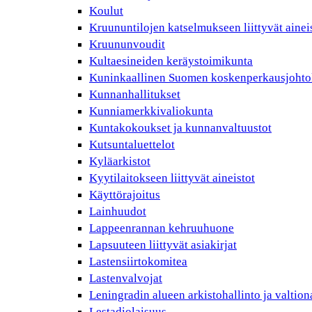
Koulut
Kruununtilojen katselmukseen liittyvät ainei
Kruununvoudit
Kultaesineiden keräystoimikunta
Kuninkaallinen Suomen koskenperkausjohto
Kunnanhallitukset
Kunniamerkkivaliokunta
Kuntakokoukset ja kunnanvaltuustot
Kutsuntaluettelot
Kyläarkistot
Kyytilaitokseen liittyvät aineistot
Käyttörajoitus
Lainhuudot
Lappeenrannan kehruuhuone
Lapsuuteen liittyvät asiakirjat
Lastensiirtokomitea
Lastenvalvojat
Leningradin alueen arkistohallinto ja valtio
Lestadiolaisuus