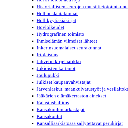
Historiallisten seurojen muistitietotoimikunt
Holhouslautakunnat
Hollikyytiasiakirjat
Hovioikeudet
Hydrografinen toimisto
Ihmiselämän viimeiset lähteet
Inkerinsuomalaiset seurakunnat
Irtolaisuus
Jahvetin kirjelaatikko
Jokioisten kartanot
Joulupukki
Julkiset kaupanvahvistajat
Järvenlaskut, maankuivatustyöt ja vesilaitok
Jääkärien elämäkerraston ainekset
Kalastushallitus
Kansakouluntarkastajat
Kansakoulut
Kansallisarkistossa säilytettävät perukirjat