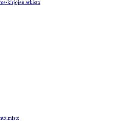
me-kirjojen arkisto
ntoimisto