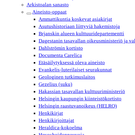
Arkistoalan sanasto
Aineisto-oppaat
Ammattikuntia koskevat asiakirjat
Asutushistoriaan liittyviä hakemistoja
Brjanskin alueen kulttuuridepartementti
Dagestanin tasavallan oikeusministeriö ja va
Dahlströmin kortisto
Documenta Carelica
Etäsäilytyksessä oleva aineisto
Evankelis-luterilaiset seurakunnat
Geologinen tutkimuslaitos
Gezelius (suku)
Hakassian tasavallan kulttuuriministeriö
Helsingin kaupungin kiinteistökortisto
Helsingin raastuvanoikeus (HELRO)
Henkikirjat
Henkikirjoittajat
Heraldica-kokoelma
Hevoshoidonneuvoja