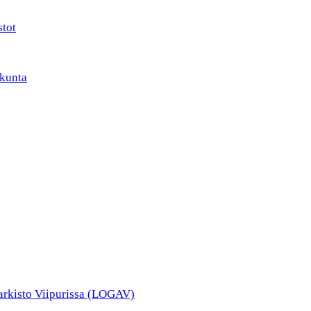
stot
kunta
narkisto Viipurissa (LOGAV)