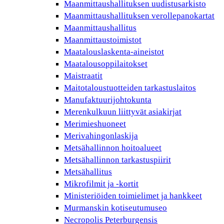
Maanmittaushallituksen uudistusarkisto
Maanmittaushallituksen verollepanokartat
Maanmittaushallitus
Maanmittaustoimistot
Maatalouslaskenta-aineistot
Maatalousoppilaitokset
Maistraatit
Maitotaloustuotteiden tarkastuslaitos
Manufaktuurijohtokunta
Merenkulkuun liittyvät asiakirjat
Merimieshuoneet
Merivahingonlaskija
Metsähallinnon hoitoalueet
Metsähallinnon tarkastuspiirit
Metsähallitus
Mikrofilmit ja -kortit
Ministeriöiden toimielimet ja hankkeet
Murmanskin kotiseutumuseo
Necropolis Peterburgensis