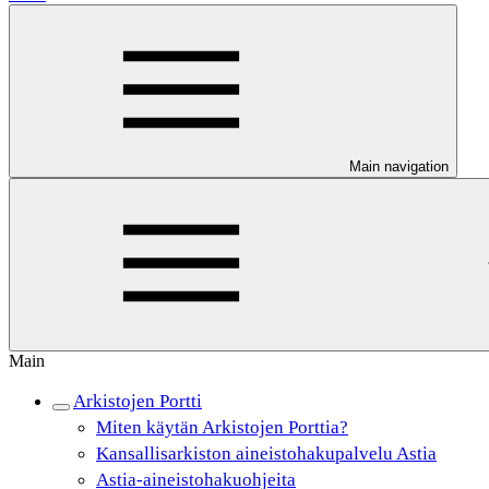
Main navigation
Main
Arkistojen Portti
Miten käytän Arkistojen Porttia?
Kansallisarkiston aineistohakupalvelu Astia
Astia-aineistohakuohjeita