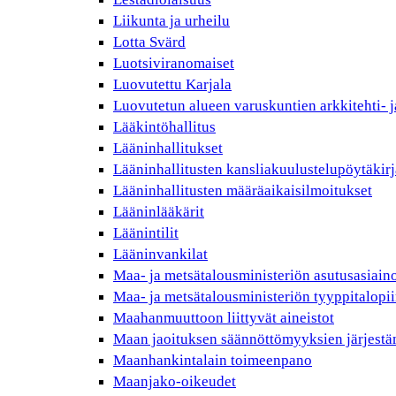
Liikunta ja urheilu
Lotta Svärd
Luotsiviranomaiset
Luovutettu Karjala
Luovutetun alueen varuskuntien arkkitehti- j
Lääkintöhallitus
Lääninhallitukset
Lääninhallitusten kansliakuulustelupöytäkirj
Lääninhallitusten määräaikaisilmoitukset
Lääninlääkärit
Läänintilit
Lääninvankilat
Maa- ja metsätalousministeriön asutusasiain
Maa- ja metsätalousministeriön tyyppitalopii
Maahanmuuttoon liittyvät aineistot
Maan jaoituksen säännöttömyyksien järjest
Maanhankintalain toimeenpano
Maanjako-oikeudet