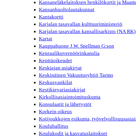
Kansaneläkelaitoksen henkilökortit ja Maam
Kansanhuoltolautakunnat
Kantakortti
Karjalan tasavallan kulttuuriministeriö
Karjalan tasavallan kansallisarkisto (NA RK)
Kartat
Kauppahuone J.W. Snellman G:son
Kenraalikuvernöörinkanslia
Kenttäoikeudet
Keskiajan asiakirjat
Keskinäinen Vakuutusyhtiö Tarmo
Keskusvankilat
Kestikievariasiakirjat
Kirkollisasiaintoimituskunta
Konsulaatit ja lähetystöt
Korkein oikeus
Kotijoukkojen esikunta, työvelvollisuusasiai
Kouluhallitus
Koulukodit ja kasvatuslaitokset