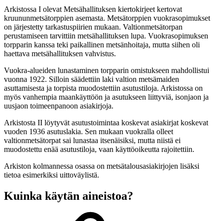
Arkistossa I olevat Metsähallituksen kiertokirjeet kertovat
kruununmetsätorppien asemasta. Metsätorppien vuokrasopimukset
on järjestetty tarkastuspiirien mukaan. Valtionmetsätorpan
perustamiseen tarvittiin metsähallituksen lupa. Vuokrasopimuksen
torpparin kanssa teki paikallinen metsänhoitaja, mutta siihen oli
haettava metsähallituksen vahvistus.
Vuokra-alueiden lunastaminen torpparin omistukseen mahdollistui
vuonna 1922. Silloin säädettiin laki valtion metsämaiden
asuttamisesta ja torpista muodostettiin asutustiloja. Arkistossa on
myös vanhempia maankäyttöön ja asutukseen liittyviä, isonjaon ja
uusjaon toimeenpanoon asiakirjoja.
Arkistosta II löytyvät asutustoimintaa koskevat asiakirjat koskevat
vuoden 1936 asutuslakia. Sen mukaan vuokralla olleet
valtionmetsätorpat sai lunastaa itsenäisiksi, mutta niistä ei
muodostettu enää asutustiloja, vaan käyttöoikeutta rajoitettiin.
Arkiston kolmannessa osassa on metsätalousasiakirjojen lisäksi
tietoa esimerkiksi uittoväylistä.
Kuinka käytän aineistoa?