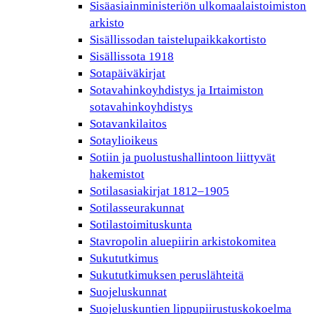
Sisäasiainministeriön ulkomaalaistoimiston
arkisto
Sisällissodan taistelupaikkakortisto
Sisällissota 1918
Sotapäiväkirjat
Sotavahinkoyhdistys ja Irtaimiston
sotavahinkoyhdistys
Sotavankilaitos
Sotaylioikeus
Sotiin ja puolustushallintoon liittyvät
hakemistot
Sotilasasiakirjat 1812–1905
Sotilasseurakunnat
Sotilastoimituskunta
Stavropolin aluepiirin arkistokomitea
Sukututkimus
Sukututkimuksen peruslähteitä
Suojeluskunnat
Suojeluskuntien lippupiirustuskokoelma