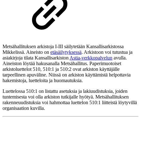
Metsähallituksen arkistoja I-III säilytetään Kansallisarkistossa
Mikkelissä. Aineisto on
etäsäilytyksessä
. Arkistoon voi tutustua ja
asiakirjoja tilata Kansallisarkiston
Astia-verkkopalvelun
avulla.
Aineiston löytää hakusanalla Metsähallitus. Paperimuotoiset
arkistoluettelot 510, 510:1 ja 510:2 ovat arkiston käyttäjälle
tarpeellinen apuväline. Niissä on arkiston käyttämistä helpottavia
hakemistoja, luetteloita ja huomautuksia.
Luettelossa 510:1 on listattu asetuksia ja lakiuudistuksia, joiden
tuntemisesta voi olla arkiston tutkijalle hyötyä. Metsähallituksen
rakenneuudistuksia voi hahmottaa luettelon 510:1 liitteistä löytyvillä
organisaation kuvilla.