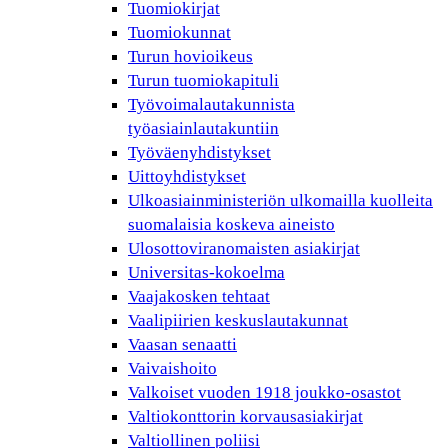
Tuomiokirjat
Tuomiokunnat
Turun hovioikeus
Turun tuomiokapituli
Työvoimalautakunnista
työasiainlautakuntiin
Työväenyhdistykset
Uittoyhdistykset
Ulkoasiainministeriön ulkomailla kuolleita
suomalaisia koskeva aineisto
Ulosottoviranomaisten asiakirjat
Universitas-kokoelma
Vaajakosken tehtaat
Vaalipiirien keskuslautakunnat
Vaasan senaatti
Vaivaishoito
Valkoiset vuoden 1918 joukko-osastot
Valtiokonttorin korvausasiakirjat
Valtiollinen poliisi