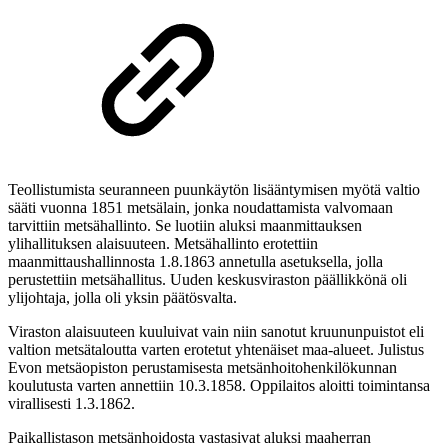
Teollistumista seuranneen puunkäytön lisääntymisen myötä valtio
sääti vuonna 1851 metsälain, jonka noudattamista valvomaan
tarvittiin metsähallinto. Se luotiin aluksi maanmittauksen
ylihallituksen alaisuuteen. Metsähallinto erotettiin
maanmittaushallinnosta 1.8.1863 annetulla asetuksella, jolla
perustettiin metsähallitus. Uuden keskusviraston päällikkönä oli
ylijohtaja, jolla oli yksin päätösvalta.
Viraston alaisuuteen kuuluivat vain niin sanotut kruununpuistot eli
valtion metsätaloutta varten erotetut yhtenäiset maa-alueet. Julistus
Evon metsäopiston perustamisesta metsänhoitohenkilökunnan
koulutusta varten annettiin 10.3.1858. Oppilaitos aloitti toimintansa
virallisesti 1.3.1862.
Paikallistason metsänhoidosta vastasivat aluksi maaherran