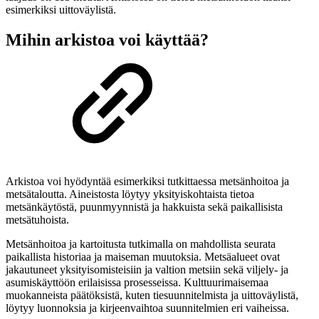
esimerkiksi uittoväylistä.
Mihin arkistoa voi käyttää?
Arkistoa voi hyödyntää esimerkiksi tutkittaessa metsänhoitoa ja
metsätaloutta. Aineistosta löytyy yksityiskohtaista tietoa
metsänkäytöstä, puunmyynnistä ja hakkuista sekä paikallisista
metsätuhoista.
Metsänhoitoa ja kartoitusta tutkimalla on mahdollista seurata
paikallista historiaa ja maiseman muutoksia. Metsäalueet ovat
jakautuneet yksityisomisteisiin ja valtion metsiin sekä viljely- ja
asumiskäyttöön erilaisissa prosesseissa. Kulttuurimaisemaa
muokanneista päätöksistä, kuten tiesuunnitelmista ja uittoväylistä,
löytyy luonnoksia ja kirjeenvaihtoa suunnitelmien eri vaiheissa.