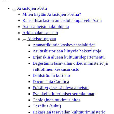
Arkistojen Portti
Miten käytän Arkistojen Porttia?
Kansallisarkiston aineistohakupalvelu Astia
Astia-aineistohakuohjeita
Arkistoalan sanasto
Aineisto-oppaat
Ammattikuntia koskevat asiakirjat
Asutushistoriaan liittyviä hakemistoja
Brjanskin alueen kulttuuridepartementti
Dagestanin tasavallan oikeusministeriö ja
valtiollinen keskusarkisto
Dahlströmin kortisto
Documenta Carelica
Etäsäilytyksessä oleva aineisto
Evankelis-luterilaiset seurakunnat
Geologinen tutkimuslaitos
Gezelius (suku)
Hakassian tasavallan kulttuuriministeriö