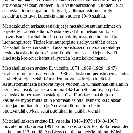
arkistonsa pääosan vuoteen 1928 valtionarkistoon. Vuoden 1922
asutuslain toimeenpanoon liittyvät, valtionarkistoon siirretyt
asiakirjat ulottuvat kuitenkin aina vuoteen 1949 saakka.
Metsätalouden tarkastusasiakirjat ja metsätaloussuunnitelmat on
järjestetty hoitoalueittain: Niistä käyvät ilmi metsän kunto ja
kasvullisuus. Karttaliitteisiin on merkitty maa-alueitten rajat ja
luonnonpiirteet. Tiedot kruununtorpista sisältyvät tähän osaan
Metsähallituksen arkistoa. Tässä arkistossa on myös virkataloja
koskevia asiakirjoja sekä seurakuntien metsäasiakirjoja. Näitä
aineistoja koskevat kartat säilytetään karttakokoelmassa.
Metsähallituksen arkisto II, vuosilta 1874–1969 (1929–1947)
sisältää muun muassa vuoden 1936 asutuslakiin perustuvien asunto-
ja viljelystilojen sekä lisämaiden luovutuskirjojen luettelot.
Asutustoiminnasta kertovat myös vuoden 1945 maanhankintalakiin
perustuvat asiakirjat sekä vuonna 1940 annettu siirtoväen pika-
asutuslakiin perustuvat asiakirjat. Osa II arkiston asiakirjoja
käsittelee myös muita kuin kotimaan asioita, esimerkiksi Saksan
armeijan puuhankintaa ja Neuvostoliittoon toimitettuja
puutavaralähetyksiä sekä puolukan ja jäkälän vientiä.
Metsähallituksen arkisto III, vuosilta 1848–1979 (1948–1967)
luovutettiin elokuussa 1991 valtionarkistoon. Arkistokokonaisuuden
laajuus on 113 metriä. Arkistossa on tietoa metsänhoidon lisäksi