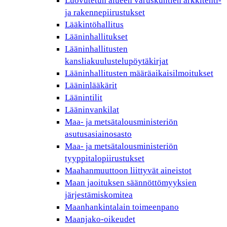
Luovutetun alueen varuskuntien arkkitehti-
ja rakennepiirustukset
Lääkintöhallitus
Lääninhallitukset
Lääninhallitusten
kansliakuulustelupöytäkirjat
Lääninhallitusten määräaikaisilmoitukset
Lääninlääkärit
Läänintilit
Lääninvankilat
Maa- ja metsätalousministeriön
asutusasiainosasto
Maa- ja metsätalousministeriön
tyyppitalopiirustukset
Maahanmuuttoon liittyvät aineistot
Maan jaoituksen säännöttömyyksien
järjestämiskomitea
Maanhankintalain toimeenpano
Maanjako-oikeudet