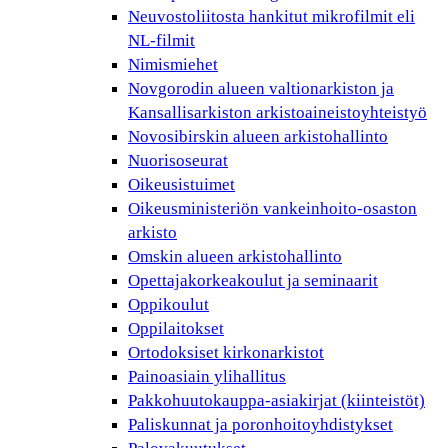
Neuvostoliitosta hankitut mikrofilmit eli
NL-filmit
Nimismiehet
Novgorodin alueen valtionarkiston ja
Kansallisarkiston arkistoaineistoyhteistyö
Novosibirskin alueen arkistohallinto
Nuorisoseurat
Oikeusistuimet
Oikeusministeriön vankeinhoito-osaston
arkisto
Omskin alueen arkistohallinto
Opettajakorkeakoulut ja seminaarit
Oppikoulut
Oppilaitokset
Ortodoksiset kirkonarkistot
Painoasiain ylihallitus
Pakkohuutokauppa-asiakirjat (kiinteistöt)
Paliskunnat ja poronhoitoyhdistykset