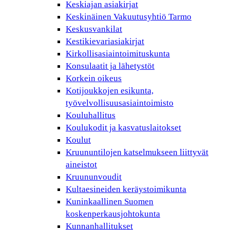
Keskiajan asiakirjat
Keskinäinen Vakuutusyhtiö Tarmo
Keskusvankilat
Kestikievariasiakirjat
Kirkollisasiaintoimituskunta
Konsulaatit ja lähetystöt
Korkein oikeus
Kotijoukkojen esikunta,
työvelvollisuusasiaintoimisto
Kouluhallitus
Koulukodit ja kasvatuslaitokset
Koulut
Kruununtilojen katselmukseen liittyvät
aineistot
Kruununvoudit
Kultaesineiden keräystoimikunta
Kuninkaallinen Suomen
koskenperkausjohtokunta
Kunnanhallitukset