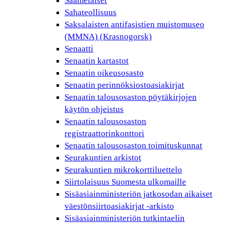
Saamelaiset
Sahateollisuus
Saksalaisten antifasistien muistomuseo
(MMNA) (Krasnogorsk)
Senaatti
Senaatin kartastot
Senaatin oikeusosasto
Senaatin perinnöksiostoasiakirjat
Senaatin talousosaston pöytäkirjojen
käytön ohjeistus
Senaatin talousosaston
registraattorinkonttori
Senaatin talousosaston toimituskunnat
Seurakuntien arkistot
Seurakuntien mikrokorttiluettelo
Siirtolaisuus Suomesta ulkomaille
Sisäasiainministeriön jatkosodan aikaiset
väestönsiirtoasiakirjat -arkisto
Sisäasiainministeriön tutkintaelin