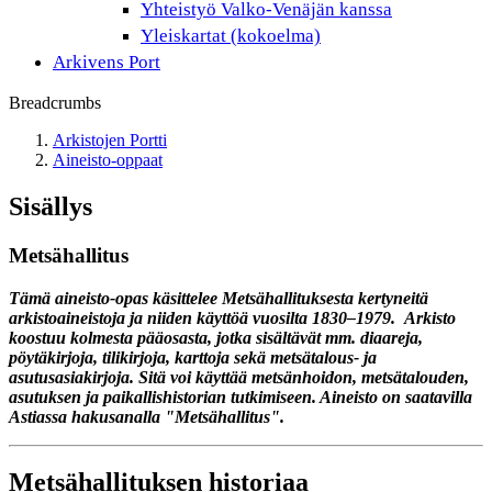
Yhteistyö Valko-Venäjän kanssa
Yleiskartat (kokoelma)
Arkivens Port
Breadcrumbs
Arkistojen Portti
Aineisto-oppaat
Sisällys
Metsähallitus
Tämä aineisto-opas käsittelee Metsähallituksesta kertyneitä
arkistoaineistoja ja niiden käyttöä vuosilta 1830–1979. Arkisto
koostuu kolmesta pääosasta, jotka sisältävät mm. diaareja,
pöytäkirjoja, tilikirjoja, karttoja sekä metsätalous- ja
asutusasiakirjoja. Sitä voi käyttää metsänhoidon, metsätalouden,
asutuksen ja paikallishistorian tutkimiseen. Aineisto on saatavilla
Astiassa hakusanalla "Metsähallitus".
Metsähallituksen historiaa