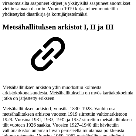
viranomaisilta saapuneet kirjeet ja yksityisiltä saapuneet anomukset
vietiin samaan diaariin. Vuonna 1919 kirjaaminen muutettiin
yhdistetyksi diaarikirja-ja korttijärjestelmäksi.
Metsähallituksen arkistot I, II ja III
Metsähallituksen arkiston ydin muodostuu kolmesta
arkistokokonaisuudesta. Metsähallituksella on myös karttakokoelmia
jotka on järjestetty erikseen.
Metsähallituksen arkisto I, vuosilta 1830–1928. Vanhin osa
metsähallituksen arkistoa vuoteen 1919 siirrettiin valtionarkistoon
1929. Vuosina 1931, 1933, 1935 ja 1937 siirrettiin metsähallituksen
tilit vuoteen 1926 saakka. Vuosien 1927–1940 tilit hävitettiin
valtionarkiston antaman luvan perusteella muutamaa poikkeusta
lukuun ottamatta. Vuosina 1959–1963 metsähallitus on siirtänyt