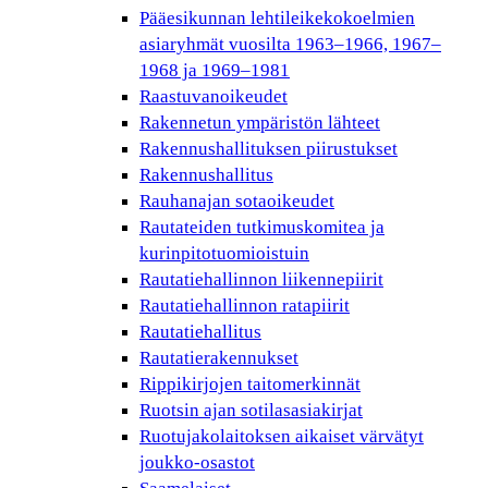
Pääesikunnan lehtileikekokoelmien
asiaryhmät vuosilta 1963–1966, 1967–
1968 ja 1969–1981
Raastuvanoikeudet
Rakennetun ympäristön lähteet
Rakennushallituksen piirustukset
Rakennushallitus
Rauhanajan sotaoikeudet
Rautateiden tutkimuskomitea ja
kurinpitotuomioistuin
Rautatiehallinnon liikennepiirit
Rautatiehallinnon ratapiirit
Rautatiehallitus
Rautatierakennukset
Rippikirjojen taitomerkinnät
Ruotsin ajan sotilasasiakirjat
Ruotujakolaitoksen aikaiset värvätyt
joukko-osastot