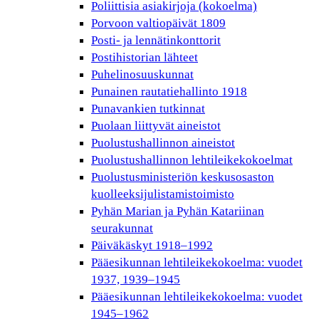
Poliittisia asiakirjoja (kokoelma)
Porvoon valtiopäivät 1809
Posti- ja lennätinkonttorit
Postihistorian lähteet
Puhelinosuuskunnat
Punainen rautatiehallinto 1918
Punavankien tutkinnat
Puolaan liittyvät aineistot
Puolustushallinnon aineistot
Puolustushallinnon lehtileikekokoelmat
Puolustusministeriön keskusosaston
kuolleeksijulistamistoimisto
Pyhän Marian ja Pyhän Katariinan
seurakunnat
Päiväkäskyt 1918–1992
Pääesikunnan lehtileikekokoelma: vuodet
1937, 1939–1945
Pääesikunnan lehtileikekokoelma: vuodet
1945–1962