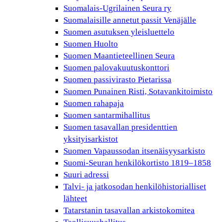
Suomalais-Ugrilainen Seura ry
Suomalaisille annetut passit Venäjälle
Suomen asutuksen yleisluettelo
Suomen Huolto
Suomen Maantieteellinen Seura
Suomen palovakuutuskonttori
Suomen passivirasto Pietarissa
Suomen Punainen Risti, Sotavankitoimisto
Suomen rahapaja
Suomen santarmihallitus
Suomen tasavallan presidenttien
yksityisarkistot
Suomen Vapaussodan itsenäisyysarkisto
Suomi-Seuran henkilökortisto 1819–1858
Suuri adressi
Talvi- ja jatkosodan henkilöhistorialliset
lähteet
Tatarstanin tasavallan arkistokomitea