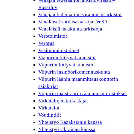
Venäjän federaation arkistovirasto –
Rosarhiv
Venäjän federaation viranomaisarkistot
Venäläiset sotilasasiakirjat VeSA
Venäläisiä maakunta-arkistoja
Verotoimistot
Verotus
Vesituomioistuimet
Viaporiin liittyvät aineistot
Viipuriin liittyvät aineistot
Viipurin insinöörikomennuskunta
Viipurin läänin maanmittauskonttorin
asiakirjat
Viipurin maistraarin rakennuspiirustukset
Virkatalojen tarkastajat
Virkatalot
Voudintilit
Yhteistyö Kazakstanin kanssa
Yhteistyö Ukrainan kanssa