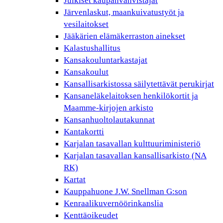
Julkiset kaupanvahvistajat
Järvenlaskut, maankuivatustyöt ja
vesilaitokset
Jääkärien elämäkerraston ainekset
Kalastushallitus
Kansakouluntarkastajat
Kansakoulut
Kansallisarkistossa säilytettävät perukirjat
Kansaneläkelaitoksen henkilökortit ja
Maamme-kirjojen arkisto
Kansanhuoltolautakunnat
Kantakortti
Karjalan tasavallan kulttuuriministeriö
Karjalan tasavallan kansallisarkisto (NA
RK)
Kartat
Kauppahuone J.W. Snellman G:son
Kenraalikuvernöörinkanslia
Kenttäoikeudet