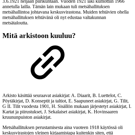
3.6.1921 neljään piirikuntaan. Vuoden 1921 laki kumottiin 1966
annetulla lailla. Tämän lain mukaan tuli metsähallituksen
metsähallintoa johtavana keskusvirastona. Muiden tehtävien ohella
metsähallituksen tehtävänä oli nyt edustaa valtakunnan
metsätaloutta.
Mitä arkistoon kuuluu?
Arkisto käsittää seuraavat asiakirjat: A. Diaarit, B. Luettelot, C.
Pöytäkirjat, D. Konseptit ja taltiot, E. Saapuneet asiakirjat, G. Tilit,
G II. Tilit vuodesta 1901, H. Sisällön mukaan järjestetyt asiakirjat, I.
Kartat ja piirustukset, J. Sekalaiset asiakirjat, K. Hovinsaaren
kruununpuiston asiakirjat.
Metsähallituksen perustamisesta aina vuoteen 1918 käytössä oli
keskusvirastojen yleinen kirjaamistapa kuitenkin siten, että