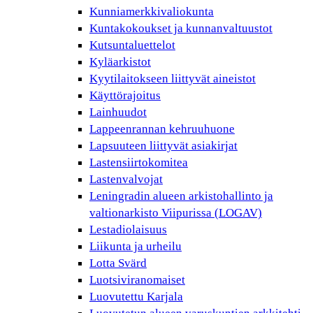
Kunniamerkkivaliokunta
Kuntakokoukset ja kunnanvaltuustot
Kutsuntaluettelot
Kyläarkistot
Kyytilaitokseen liittyvät aineistot
Käyttörajoitus
Lainhuudot
Lappeenrannan kehruuhuone
Lapsuuteen liittyvät asiakirjat
Lastensiirtokomitea
Lastenvalvojat
Leningradin alueen arkistohallinto ja
valtionarkisto Viipurissa (LOGAV)
Lestadiolaisuus
Liikunta ja urheilu
Lotta Svärd
Luotsiviranomaiset
Luovutettu Karjala