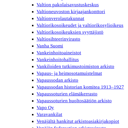
Valtion pakolaisavustuskeskus
Valtioneuvoston kirjaajankonttori
Valtionverolautakunnat
Valtiorikosoikeudet ja valtiorikosylioikeus
Valtiorikosoikeuksien syyttäjistö
Valtiosihteerinvirasto
Vanha Suomi
Vankeinhoitoaineistot
Vankeinhoitohallitus
Vankiloiden tutkimustoimiston arkisto
Vapaus- ja heimosotamuistelmat
Vapaussodan arkisto
Vapaussodan historian komitea 1913–1927
Vapaussoturien elämäkerrasto
Vapaussoturien huoltosäätiön arkisto
Vapo Oy
Varavankilat
Venäjältä hankitut arkistoasiakirjakopiot