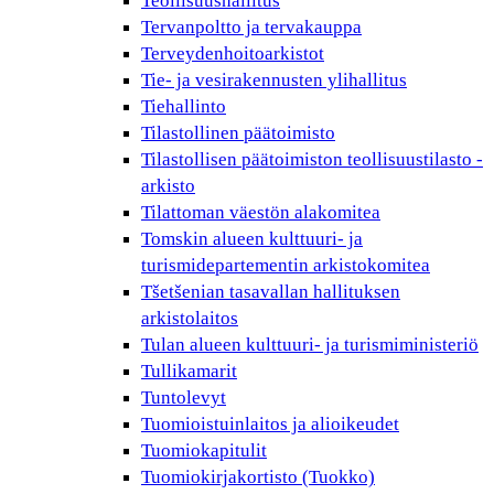
Teollisuushallitus
Tervanpoltto ja tervakauppa
Terveydenhoitoarkistot
Tie- ja vesirakennusten ylihallitus
Tiehallinto
Tilastollinen päätoimisto
Tilastollisen päätoimiston teollisuustilasto -
arkisto
Tilattoman väestön alakomitea
Tomskin alueen kulttuuri- ja
turismidepartementin arkistokomitea
Tšetšenian tasavallan hallituksen
arkistolaitos
Tulan alueen kulttuuri- ja turismiministeriö
Tullikamarit
Tuntolevyt
Tuomioistuinlaitos ja alioikeudet
Tuomiokapitulit
Tuomiokirjakortisto (Tuokko)