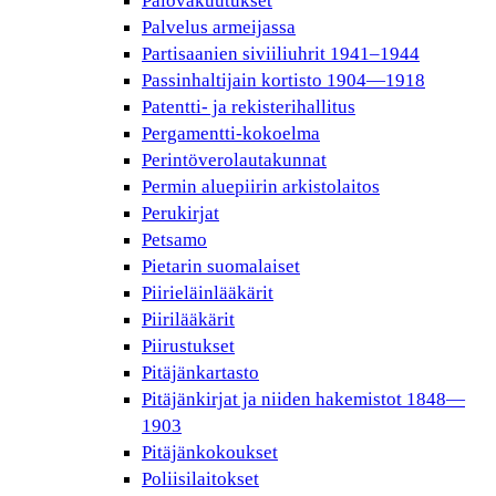
Palovakuutukset
Palvelus armeijassa
Partisaanien siviiliuhrit 1941–1944
Passinhaltijain kortisto 1904—1918
Patentti- ja rekisterihallitus
Pergamentti-kokoelma
Perintöverolautakunnat
Permin aluepiirin arkistolaitos
Perukirjat
Petsamo
Pietarin suomalaiset
Piirieläinlääkärit
Piirilääkärit
Piirustukset
Pitäjänkartasto
Pitäjänkirjat ja niiden hakemistot 1848—
1903
Pitäjänkokoukset
Poliisilaitokset