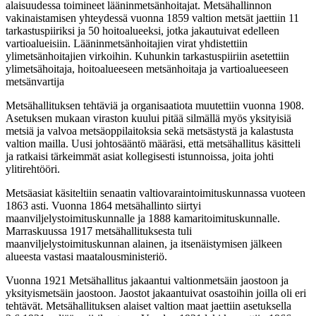
alaisuudessa toimineet lääninmetsänhoitajat. Metsähallinnon
vakinaistamisen yhteydessä vuonna 1859 valtion metsät jaettiin 11
tarkastuspiiriksi ja 50 hoitoalueeksi, jotka jakautuivat edelleen
vartioalueisiin. Lääninmetsänhoitajien virat yhdistettiin
ylimetsänhoitajien virkoihin. Kuhunkin tarkastuspiiriin asetettiin
ylimetsähoitaja, hoitoalueeseen metsänhoitaja ja vartioalueeseen
metsänvartija
Metsähallituksen tehtäviä ja organisaatiota muutettiin vuonna 1908.
Asetuksen mukaan viraston kuului pitää silmällä myös yksityisiä
metsiä ja valvoa metsäoppilaitoksia sekä metsästystä ja kalastusta
valtion mailla. Uusi johtosääntö määräsi, että metsähallitus käsitteli
ja ratkaisi tärkeimmät asiat kollegisesti istunnoissa, joita johti
ylitirehtööri.
Metsäasiat käsiteltiin senaatin valtiovaraintoimituskunnassa vuoteen
1863 asti. Vuonna 1864 metsähallinto siirtyi
maanviljelystoimituskunnalle ja 1888 kamaritoimituskunnalle.
Marraskuussa 1917 metsähallituksesta tuli
maanviljelystoimituskunnan alainen, ja itsenäistymisen jälkeen
alueesta vastasi maatalousministeriö.
Vuonna 1921 Metsähallitus jakaantui valtionmetsäin jaostoon ja
yksityismetsäin jaostoon. Jaostot jakaantuivat osastoihin joilla oli eri
tehtävät. Metsähallituksen alaiset valtion maat jaettiin asetuksella