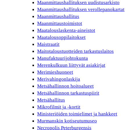
Maanmittaushallituksen uudistusarkisto
Maanmittaushallituksen verollepanokartat
Maanmittaushallitus
Maanmittaustoimistot
Maatalouslaskenta-aineistot
Maatalousoppilaitokset
Maistraatit
Maitotaloustuotteiden tarkastuslaitos
Manufaktuurijohtokunta
Merenkulkuun liittyvät asiakirjat
Merimieshuoneet
Merivahingonlaskija
Metsähallinnon hoitoalueet
Metsähallinnon tarkastuspiirit
Metsähallitus
Mikrofilmit ja -kortit
Ministeriöiden toimielimet ja hankkeet
Murmanskin kotiseutumuseo
Necropolis Peterburgensis