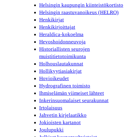
Helsingin kaupungin kiinteistökortisto
Helsingin raastuvanoikeus (HELRO)
Henkikirjat
Henkikirjoittajat
Heraldica-kokoelma
Hevoshoidonneuvoja
Historiallisten seurojen
muistitietotoimikunta
Holhouslautakunnat
Hollikyytiasiakirjat
Hovioikeudet
Hydrografinen toimisto
Ihmiselämän viimeiset lähteet
Inkerinsuomalaiset seurakunnat
Irtolaisuus
Jahvetin kirjelaatikko
Jokioisten kartanot
Joulupukki