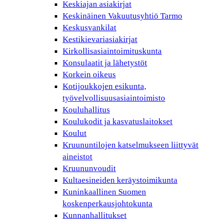
Keskiajan asiakirjat
Keskinäinen Vakuutusyhtiö Tarmo
Keskusvankilat
Kestikievariasiakirjat
Kirkollisasiaintoimituskunta
Konsulaatit ja lähetystöt
Korkein oikeus
Kotijoukkojen esikunta,
työvelvollisuusasiaintoimisto
Kouluhallitus
Koulukodit ja kasvatuslaitokset
Koulut
Kruununtilojen katselmukseen liittyvät
aineistot
Kruununvoudit
Kultaesineiden keräystoimikunta
Kuninkaallinen Suomen
koskenperkausjohtokunta
Kunnanhallitukset