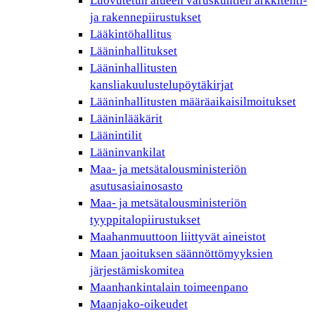
Luovutetun alueen varuskuntien arkkitehti-
ja rakennepiirustukset
Lääkintöhallitus
Lääninhallitukset
Lääninhallitusten
kansliakuulustelupöytäkirjat
Lääninhallitusten määräaikaisilmoitukset
Lääninlääkärit
Läänintilit
Lääninvankilat
Maa- ja metsätalousministeriön
asutusasiainosasto
Maa- ja metsätalousministeriön
tyyppitalopiirustukset
Maahanmuuttoon liittyvät aineistot
Maan jaoituksen säännöttömyyksien
järjestämiskomitea
Maanhankintalain toimeenpano
Maanjako-oikeudet