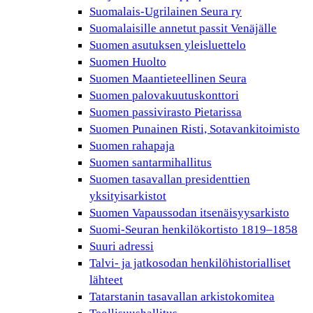
Suomalais-Ugrilainen Seura ry
Suomalaisille annetut passit Venäjälle
Suomen asutuksen yleisluettelo
Suomen Huolto
Suomen Maantieteellinen Seura
Suomen palovakuutuskonttori
Suomen passivirasto Pietarissa
Suomen Punainen Risti, Sotavankitoimisto
Suomen rahapaja
Suomen santarmihallitus
Suomen tasavallan presidenttien
yksityisarkistot
Suomen Vapaussodan itsenäisyysarkisto
Suomi-Seuran henkilökortisto 1819–1858
Suuri adressi
Talvi- ja jatkosodan henkilöhistorialliset
lähteet
Tatarstanin tasavallan arkistokomitea