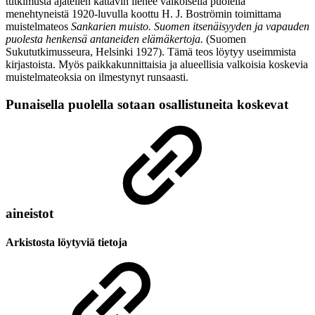
tutkimusta ajatellen kattavin lienee valkoisella puolella
menehtyneistä 1920-luvulla koottu H. J. Boströmin toimittama
muistelmateos
Sankarien muisto. Suomen itsenäisyyden ja vapauden
puolesta henkensä antaneiden elämäkertoja.
(Suomen
Sukututkimusseura, Helsinki 1927). Tämä teos löytyy useimmista
kirjastoista. Myös paikkakunnittaisia ja alueellisia valkoisia koskevia
muistelmateoksia on ilmestynyt runsaasti.
Punaisella puolella sotaan osallistuneita koskevat
aineistot
Arkistosta löytyviä tietoja