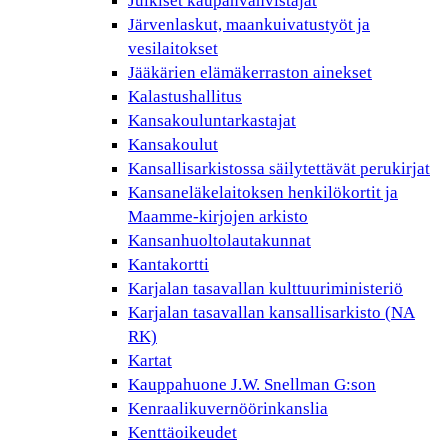
Julkiset kaupanvahvistajat
Järvenlaskut, maankuivatustyöt ja
vesilaitokset
Jääkärien elämäkerraston ainekset
Kalastushallitus
Kansakouluntarkastajat
Kansakoulut
Kansallisarkistossa säilytettävät perukirjat
Kansaneläkelaitoksen henkilökortit ja
Maamme-kirjojen arkisto
Kansanhuoltolautakunnat
Kantakortti
Karjalan tasavallan kulttuuriministeriö
Karjalan tasavallan kansallisarkisto (NA
RK)
Kartat
Kauppahuone J.W. Snellman G:son
Kenraalikuvernöörinkanslia
Kenttäoikeudet