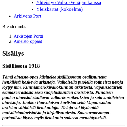
Yhteistyö Valko-Venäjän kanssa
Yleiskartat (kokoelma)
Arkivens Port
Breadcrumbs
Arkistojen Portti
Aineisto-oppaat
Sisällys
Sisällissota 1918
Tämä aineisto-opas käsittelee sisällissotaan osallistuneita
henkilöitä koskevia arkistoja. Valkoisella puolella sotineista tietoja
löytyy mm. Kunniamerkkivaliokunnan arkistosta, vapaussoturien
elämäkerrastosta sekä suojeluskuntien arkistoista. Punaisen
puolen aineistot sisältävät valtiorikosoikeuksien ja sotavankileirien
aineistoja, Jaakko Paavolaisen kortistoa sekä Vapaussodan
arkiston sähköisiä tietokantoja. Tietoja voi täydentää
muistitietoaineistoista ja kirjallisuudesta. Sotasurmasampo-
portaalista löytyy myös tietokanta sodassa menehtyneistä.