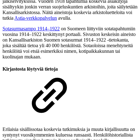
jälkiselvityksissä. Vuoden 1918 tapahtumia koskevia asiakirjoja
sisältyykin jonkin verran suojeluskuntien arkistoihin, joita säilytetään
Kansallisarkistossa. Näitä aineistoja koskevia arkistoluetteloita voi
tutkia
Astia-verkkopalvelun
avulla.
Sotasurmasampo 1914–1922
on Suomeen liittyviin sotatapahtumiin
vuosina 1914–1922 keskittynyt portaali. Sivuston keskeisin aineisto
on Kansallisarkiston Suomen sotasurmat 1914–1922 -tietokanta,
joka sisältää tietoa yli 40 000 henkilöstä. Sotaoloissa menehtyneitä
henkilöitä voi etsiä esimerkiksi nimen, kotipaikkakunnan tai
kuolinajan mukaan.
Kirjastosta löytyviä tietoja
Erilaisia sisällissotaa koskevia tutkimuksia ja muuta kirjallisuutta on
syntynyt vuosikymmenien kuluessa runsaasti. Henkilöhistoriallista