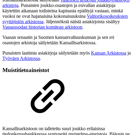
arkistoja
. Punaisten joukko-osastojen ja esivallan asiakirjoja
käytettiin aikanaan todisteina kapinasta epäiltyjä vastaan, minkä
vuoksi ne ovat hajanaisina kokonaisuuksina
Valtiorikosoikeuksien
syyttäjistön arkistossa
. Jäljennöksiä näistä asiakirjoista sisältyy
Vapaussodan historian komitean arkistoon
.
Vaasan senaatin ja Suomen kansanvaltuuskunnan ja sen eri
osastojen arkistoja säilytetään Kansallisarkistossa.
Punaisten laatimia asiakirjoja säilytetään myös
Kansan Arkistossa
ja
Työväen Arkistossa
.
Muistitietoaineistot
Kansallisarkistoon on talletettu suuri joukko erilaisissa
tiedonkeruuhankkeessa syntyneitä muistelma-aineistoja. Pääosin ne