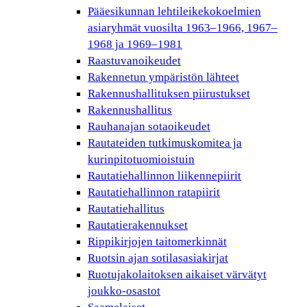
Pääesikunnan lehtileikekokoelmien
asiaryhmät vuosilta 1963–1966, 1967–
1968 ja 1969–1981
Raastuvanoikeudet
Rakennetun ympäristön lähteet
Rakennushallituksen piirustukset
Rakennushallitus
Rauhanajan sotaoikeudet
Rautateiden tutkimuskomitea ja
kurinpitotuomioistuin
Rautatiehallinnon liikennepiirit
Rautatiehallinnon ratapiirit
Rautatiehallitus
Rautatierakennukset
Rippikirjojen taitomerkinnät
Ruotsin ajan sotilasasiakirjat
Ruotujakolaitoksen aikaiset värvätyt
joukko-osastot