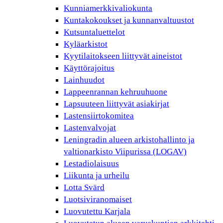
Kunniamerkkivaliokunta
Kuntakokoukset ja kunnanvaltuustot
Kutsuntaluettelot
Kyläarkistot
Kyytilaitokseen liittyvät aineistot
Käyttörajoitus
Lainhuudot
Lappeenrannan kehruuhuone
Lapsuuteen liittyvät asiakirjat
Lastensiirtokomitea
Lastenvalvojat
Leningradin alueen arkistohallinto ja
valtionarkisto Viipurissa (LOGAV)
Lestadiolaisuus
Liikunta ja urheilu
Lotta Svärd
Luotsiviranomaiset
Luovutettu Karjala