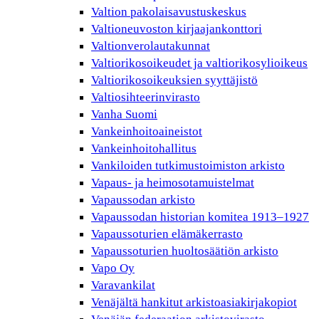
Valtion pakolaisavustuskeskus
Valtioneuvoston kirjaajankonttori
Valtionverolautakunnat
Valtiorikosoikeudet ja valtiorikosylioikeus
Valtiorikosoikeuksien syyttäjistö
Valtiosihteerinvirasto
Vanha Suomi
Vankeinhoitoaineistot
Vankeinhoitohallitus
Vankiloiden tutkimustoimiston arkisto
Vapaus- ja heimosotamuistelmat
Vapaussodan arkisto
Vapaussodan historian komitea 1913–1927
Vapaussoturien elämäkerrasto
Vapaussoturien huoltosäätiön arkisto
Vapo Oy
Varavankilat
Venäjältä hankitut arkistoasiakirjakopiot