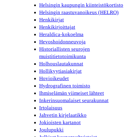
Helsingin kaupungin kiinteistökortisto
Helsingin raastuvanoikeus (HELRO)
Henkikirjat
Henkikirjoittajat
Heraldica-kokoelma
Hevoshoidonneuvoja
Historiallisten seurojen
muistitietotoimikunta
Holhouslautakunnat
Hollikyytiasiakirjat
Hovioikeudet
Hydrografinen toimisto
Ihmiselämän viimeiset lähteet
Inkerinsuomalaiset seurakunnat
Irtolaisuus
Jahvetin kirjelaatikko
Jokioisten kartanot
Joulupukki