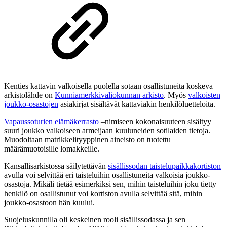
Kenties kattavin valkoisella puolella sotaan osallistuneita koskeva
arkistolähde on
Kunniamerkkivaliokunnan arkisto
. Myös
valkoisten
joukko-osastojen
asiakirjat sisältävät kattaviakin henkilöluetteloita.
Vapaussoturien elämäkerrasto
–nimiseen kokonaisuuteen sisältyy
suuri joukko valkoiseen armeijaan kuuluneiden sotilaiden tietoja.
Muodoltaan matrikkelityyppinen aineisto on tuotettu
määrämuotoisille lomakkeille.
Kansallisarkistossa säilytettävän
sisällissodan taistelupaikkakortiston
avulla voi selvittää eri taisteluihin osallistuneita valkoisia joukko-
osastoja. Mikäli tietää esimerkiksi sen, mihin taisteluihin joku tietty
henkilö on osallistunut voi kortiston avulla selvittää sitä, mihin
joukko-osastoon hän kuului.
Suojeluskunnilla oli keskeinen rooli sisällissodassa ja sen