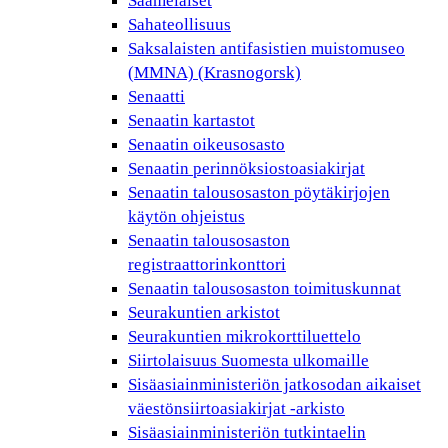
Saamelaiset
Sahateollisuus
Saksalaisten antifasistien muistomuseo
(MMNA) (Krasnogorsk)
Senaatti
Senaatin kartastot
Senaatin oikeusosasto
Senaatin perinnöksiostoasiakirjat
Senaatin talousosaston pöytäkirjojen
käytön ohjeistus
Senaatin talousosaston
registraattorinkonttori
Senaatin talousosaston toimituskunnat
Seurakuntien arkistot
Seurakuntien mikrokorttiluettelo
Siirtolaisuus Suomesta ulkomaille
Sisäasiainministeriön jatkosodan aikaiset
väestönsiirtoasiakirjat -arkisto
Sisäasiainministeriön tutkintaelin