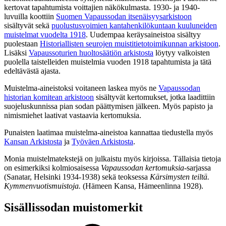
kertovat tapahtumista voittajien näkökulmasta. 1930- ja 1940-
luvuilla koottiin
Suomen Vapaussodan itsenäisyysarkistoon
sisältyvät sekä
puolustusvoimien kantahenkilökuntaan kuuluneiden
muistelmat vuodelta 1918
. Uudempaa keräysaineistoa sisältyy
puolestaan
Historiallisten seurojen muistitietotoimikunnan arkistoon
.
Lisäksi
Vapaussoturien huoltosäätiön arkistosta
löytyy valkoisten
puolella taistelleiden muistelmia vuoden 1918 tapahtumista ja tätä
edeltävästä ajasta.
Muistelma-aineistoksi voitaneen laskea myös ne
Vapaussodan
historian komitean arkistoon
sisältyvät kertomukset, jotka laadittiin
suojeluskunnissa pian sodan päättymisen jälkeen. Myös papisto ja
nimismiehet laativat vastaavia kertomuksia.
Punaisten laatimaa muistelma-aineistoa kannattaa tiedustella myös
Kansan Arkistosta
ja
Työväen Arkistosta
.
Monia muistelmatekstejä on julkaistu myös kirjoissa. Tällaisia tietoja
on esimerkiksi kolmiosaisessa
Vapaussodan kertomuksia
-sarjassa
(Sanatar, Helsinki 1934-1938) sekä teoksessa
Kärsimysten teiltä.
Kymmenvuotismuistoja.
(Hämeen Kansa, Hämeenlinna 1928).
Sisällissodan muistomerkit