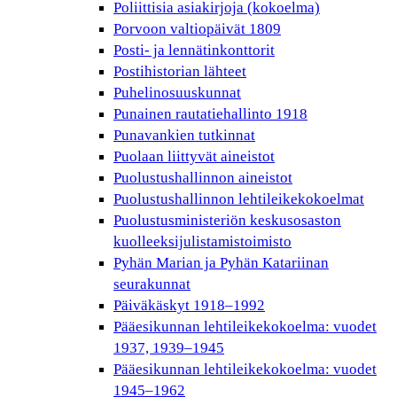
Poliittisia asiakirjoja (kokoelma)
Porvoon valtiopäivät 1809
Posti- ja lennätinkonttorit
Postihistorian lähteet
Puhelinosuuskunnat
Punainen rautatiehallinto 1918
Punavankien tutkinnat
Puolaan liittyvät aineistot
Puolustushallinnon aineistot
Puolustushallinnon lehtileikekokoelmat
Puolustusministeriön keskusosaston
kuolleeksijulistamistoimisto
Pyhän Marian ja Pyhän Katariinan
seurakunnat
Päiväkäskyt 1918–1992
Pääesikunnan lehtileikekokoelma: vuodet
1937, 1939–1945
Pääesikunnan lehtileikekokoelma: vuodet
1945–1962