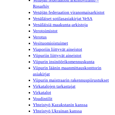
Venäjän federaation arkistovirasto –
Rosarhiv
Venäjän federaation viranomaisarkistot
Venäläiset sotilasasiakirjat VeSA
Venäläisiä maakunta-arkistoja
Verotoimistot
Verotus
Vesituomioistuimet
Viaporiin liittyvät aineistot
Viipuriin liittyvät aineistot
Viipurin insinöörikomennuskunta
Viipurin läänin maanmittauskonttorin
asiakirjat
Viipurin maistraarin rakennuspiirustukset
Virkatalojen tarkastajat
Virkatalot
Voudintilit
Yhteistyö Kazakstanin kanssa
Yhteistyö Ukrainan kanssa