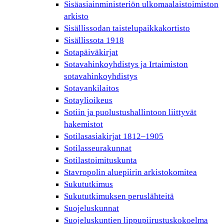
Sisäasiainministeriön ulkomaalaistoimiston
arkisto
Sisällissodan taistelupaikkakortisto
Sisällissota 1918
Sotapäiväkirjat
Sotavahinkoyhdistys ja Irtaimiston
sotavahinkoyhdistys
Sotavankilaitos
Sotaylioikeus
Sotiin ja puolustushallintoon liittyvät
hakemistot
Sotilasasiakirjat 1812–1905
Sotilasseurakunnat
Sotilastoimituskunta
Stavropolin aluepiirin arkistokomitea
Sukututkimus
Sukututkimuksen peruslähteitä
Suojeluskunnat
Suojeluskuntien lippupiirustuskokoelma