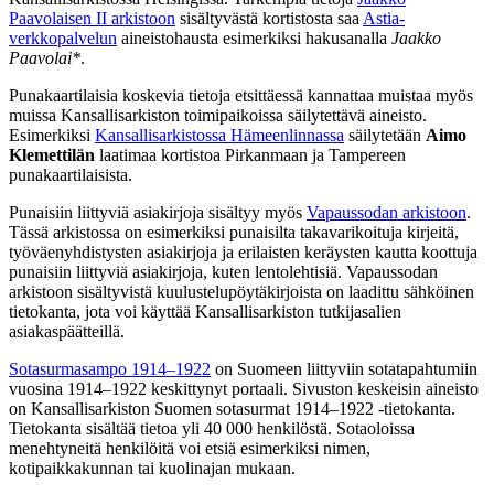
Paavolaisen II arkistoon
sisältyvästä kortistosta saa
Astia-
verkkopalvelun
aineistohausta esimerkiksi hakusanalla
Jaakko
Paavolai*
.
Punakaartilaisia koskevia tietoja etsittäessä kannattaa muistaa myös
muissa Kansallisarkiston toimipaikoissa säilytettävä aineisto.
Esimerkiksi
Kansallisarkistossa Hämeenlinnassa
säilytetään
Aimo
Klemettilän
laatimaa kortistoa Pirkanmaan ja Tampereen
punakaartilaisista.
Punaisiin liittyviä asiakirjoja sisältyy myös
Vapaussodan arkistoon
.
Tässä arkistossa on esimerkiksi punaisilta takavarikoituja kirjeitä,
työväenyhdistysten asiakirjoja ja erilaisten keräysten kautta koottuja
punaisiin liittyviä asiakirjoja, kuten lentolehtisiä. Vapaussodan
arkistoon sisältyvistä kuulustelupöytäkirjoista on laadittu sähköinen
tietokanta, jota voi käyttää Kansallisarkiston tutkijasalien
asiakaspäätteillä.
Sotasurmasampo 1914–1922
on Suomeen liittyviin sotatapahtumiin
vuosina 1914–1922 keskittynyt portaali. Sivuston keskeisin aineisto
on Kansallisarkiston Suomen sotasurmat 1914–1922 -tietokanta.
Tietokanta sisältää tietoa yli 40 000 henkilöstä. Sotaoloissa
menehtyneitä henkilöitä voi etsiä esimerkiksi nimen,
kotipaikkakunnan tai kuolinajan mukaan.