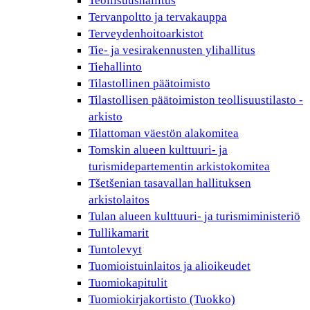
Teollisuushallitus
Tervanpoltto ja tervakauppa
Terveydenhoitoarkistot
Tie- ja vesirakennusten ylihallitus
Tiehallinto
Tilastollinen päätoimisto
Tilastollisen päätoimiston teollisuustilasto -
arkisto
Tilattoman väestön alakomitea
Tomskin alueen kulttuuri- ja
turismidepartementin arkistokomitea
Tšetšenian tasavallan hallituksen
arkistolaitos
Tulan alueen kulttuuri- ja turismiministeriö
Tullikamarit
Tuntolevyt
Tuomioistuinlaitos ja alioikeudet
Tuomiokapitulit
Tuomiokirjakortisto (Tuokko)