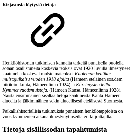
Kirjastosta löytyviä tietoja
Henkilöhistorian tutkimisen kannalta tärkeitä punaisella puolella
sotaan osallistuneita koskevia teoksia ovat 1920-luvulla ilmestyneet
kaatuneita koskevat muistelmateokset
Kuoleman kentiltä:
muistojulkaisu vuoden 1918 ajoilta
(Hämeen eteläinen sos.dem.
piiritoimikunta, Hämeenlinna 1924) ja
Kärsimysten teiltä.
Kymmenvuotismuistoja.
(Hämeen Kansa, Hämeenlinna 1928).
Näistä ensimmäinen sisältää tietoja kaatuneista Kanta-Hämeen
alueelta ja jälkimmäinen sekin alueellisesti eteläisestä Suomesta.
Paikallishistoriallisia tutkimuksia punaisten henkilötappioista on
vuosikymmenien aikana ilmestynyt useilta eri kirjoittajilta.
Tietoja sisällissodan tapahtumista