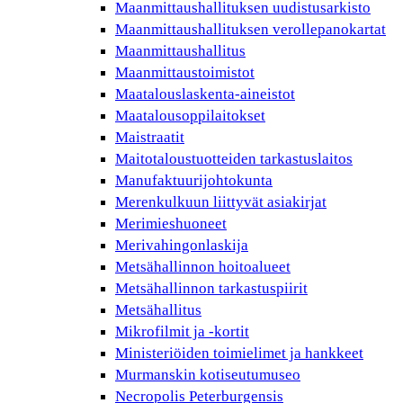
Maanmittaushallituksen uudistusarkisto
Maanmittaushallituksen verollepanokartat
Maanmittaushallitus
Maanmittaustoimistot
Maatalouslaskenta-aineistot
Maatalousoppilaitokset
Maistraatit
Maitotaloustuotteiden tarkastuslaitos
Manufaktuurijohtokunta
Merenkulkuun liittyvät asiakirjat
Merimieshuoneet
Merivahingonlaskija
Metsähallinnon hoitoalueet
Metsähallinnon tarkastuspiirit
Metsähallitus
Mikrofilmit ja -kortit
Ministeriöiden toimielimet ja hankkeet
Murmanskin kotiseutumuseo
Necropolis Peterburgensis