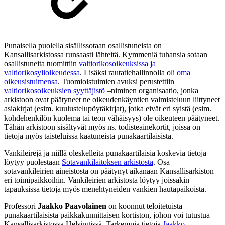
Punaisella puolella sisällissotaan osallistuneista on
Kansallisarkistossa runsaasti lähteitä. Kymmeniä tuhansia sotaan
osallistuneita tuomittiin
valtiorikosoikeuksissa ja
valtiorikosylioikeudessa
. Lisäksi rautatiehallinnolla oli
oma
oikeusistuimensa
. Tuomioistuimien avuksi perustettiin
valtiorikosoikeuksien syyttäjistö
–niminen organisaatio, jonka
arkistoon ovat päätyneet ne oikeudenkäyntien valmisteluun liittyneet
asiakirjat (esim. kuulustelupöytäkirjat), jotka eivät eri syistä (esim.
kohdehenkilön kuolema tai teon vähäisyys) ole oikeuteen päätyneet.
Tähän arkistoon sisältyvät myös ns. todisteainekortit, joissa on
tietoja myös taisteluissa kaatuneista punakaartilaisista.
Vankileirejä ja niillä oleskelleita punakaartilaisia koskevia tietoja
löytyy puolestaan
Sotavankilaitoksen arkistosta
. Osa
sotavankileirien aineistosta on päätynyt aikanaan Kansallisarkiston
eri toimipaikkoihin. Vankileirien arkistosta löytyy joissakin
tapauksissa tietoja myös menehtyneiden vankien hautapaikoista.
Professori
Jaakko Paavolainen
on koonnut teloitetuista
punakaartilaisista paikkakunnittaisen kortiston, johon voi tutustua
Kansallisarkistossa Helsingissä. Tarkempia tietoja
Jaakko