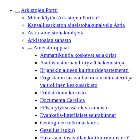
Arkistojen Portti
Miten käytän Arkistojen Porttia?
Kansallisarkiston aineistohakupalvelu Astia
Astia-aineistohakuohjeita
Arkistoalan sanasto
Aineisto-oppaat
Ammattikuntia koskevat asiakirjat
Asutushistoriaan liittyviä hakemistoja
Brjanskin alueen kulttuuridepartementti
Dagestanin tasavallan oikeusministeriö ja
valtiollinen keskusarkisto
Dahlströmin kortisto
Documenta Carelica
Etäsäilytyksessä oleva aineisto
Evankelis-luterilaiset seurakunnat
Geologinen tutkimuslaitos
Gezelius (suku)
Hakassian tasavallan kulttuuriministeriö