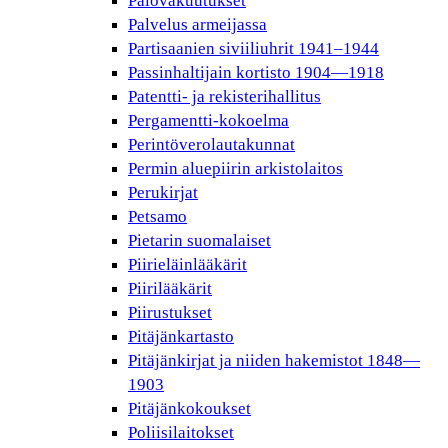
Palovakuutukset
Palvelus armeijassa
Partisaanien siviiliuhrit 1941–1944
Passinhaltijain kortisto 1904—1918
Patentti- ja rekisterihallitus
Pergamentti-kokoelma
Perintöverolautakunnat
Permin aluepiirin arkistolaitos
Perukirjat
Petsamo
Pietarin suomalaiset
Piirieläinlääkärit
Piirilääkärit
Piirustukset
Pitäjänkartasto
Pitäjänkirjat ja niiden hakemistot 1848—
1903
Pitäjänkokoukset
Poliisilaitokset