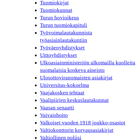
Tuomiokirjat
Tuomiokunnat
Turun hovioikeus
Turun tuomiokapituli
Työvoimalautakunnista
työasiainlautakuntiin
Työväenyhdistykset
Uittoyhdistykset
Ulkoasiainministeriön ulkomailla kuolleita
suomalaisia koskeva aineisto
Ulosottoviranomaisten asiakirjat
Universitas-kokoelma
Vaajakosken tehtaat
Vaalipiirien keskuslautakunnat
Vaasan senaatti
Vaivaishoito
Valkoiset vuoden 1918 joukko-osastot
Valtiokonttorin korvausasiakirjat
Valtiollinen poliisi