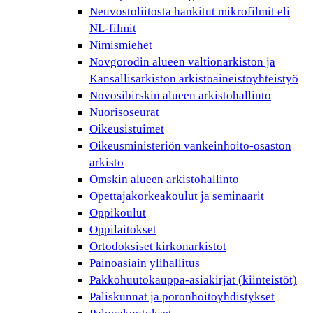
Neuvostoliitosta hankitut mikrofilmit eli
NL-filmit
Nimismiehet
Novgorodin alueen valtionarkiston ja
Kansallisarkiston arkistoaineistoyhteistyö
Novosibirskin alueen arkistohallinto
Nuorisoseurat
Oikeusistuimet
Oikeusministeriön vankeinhoito-osaston
arkisto
Omskin alueen arkistohallinto
Opettajakorkeakoulut ja seminaarit
Oppikoulut
Oppilaitokset
Ortodoksiset kirkonarkistot
Painoasiain ylihallitus
Pakkohuutokauppa-asiakirjat (kiinteistöt)
Paliskunnat ja poronhoitoyhdistykset