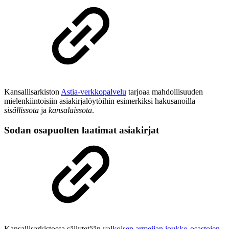
Kansallisarkiston
Astia-verkkopalvelu
tarjoaa mahdollisuuden
mielenkiintoisiin asiakirjalöytöihin esimerkiksi hakusanoilla
sisällissota
ja
kansalaissota
.
Sodan osapuolten laatimat asiakirjat
Kansallisarkistossa säilytetään
valkoisen armeijan joukko-osastojen