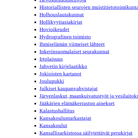
Historiallisten seurojen muistitietotoimikunt
Holhouslautakunnat
Hollikyytiasiakirjat
Hovioikeudet
Hydrografinen toimisto
Ihmiselämän viimeiset lähteet
Inkerinsuomalaiset seurakunnat
Irtolaisuus
Jahvetin kirjelaatikko
Jokioisten kartanot
Joulupukki
Julkiset kaupanvahvistajat
Järvenlaskut, maankuivatustyöt ja vesilaitok
Jääkärien elämäkerraston ainekset
Kalastushallitus
Kansakouluntarkastajat
Kansakoulut
Kansallisarkistossa säilytettävät perukirjat