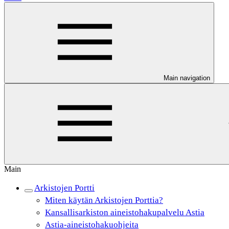
Main navigation
Main
Arkistojen Portti
Miten käytän Arkistojen Porttia?
Kansallisarkiston aineistohakupalvelu Astia
Astia-aineistohakuohjeita