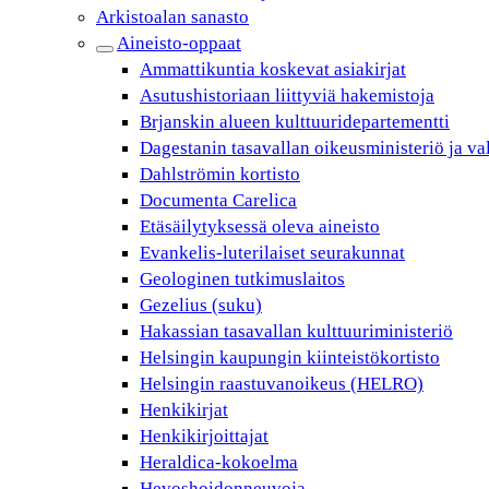
Arkistoalan sanasto
Aineisto-oppaat
Ammattikuntia koskevat asiakirjat
Asutushistoriaan liittyviä hakemistoja
Brjanskin alueen kulttuuridepartementti
Dagestanin tasavallan oikeusministeriö ja va
Dahlströmin kortisto
Documenta Carelica
Etäsäilytyksessä oleva aineisto
Evankelis-luterilaiset seurakunnat
Geologinen tutkimuslaitos
Gezelius (suku)
Hakassian tasavallan kulttuuriministeriö
Helsingin kaupungin kiinteistökortisto
Helsingin raastuvanoikeus (HELRO)
Henkikirjat
Henkikirjoittajat
Heraldica-kokoelma
Hevoshoidonneuvoja