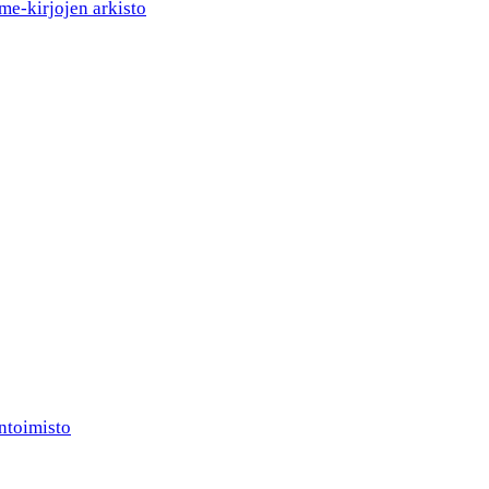
me-kirjojen arkisto
ntoimisto