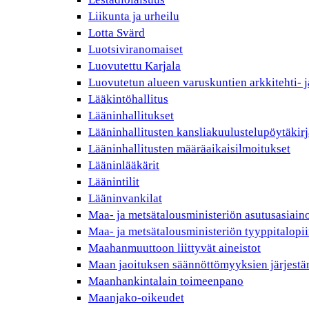
Liikunta ja urheilu
Lotta Svärd
Luotsiviranomaiset
Luovutettu Karjala
Luovutetun alueen varuskuntien arkkitehti- j
Lääkintöhallitus
Lääninhallitukset
Lääninhallitusten kansliakuulustelupöytäkirj
Lääninhallitusten määräaikaisilmoitukset
Lääninlääkärit
Läänintilit
Lääninvankilat
Maa- ja metsätalousministeriön asutusasiain
Maa- ja metsätalousministeriön tyyppitalopii
Maahanmuuttoon liittyvät aineistot
Maan jaoituksen säännöttömyyksien järjest
Maanhankintalain toimeenpano
Maanjako-oikeudet