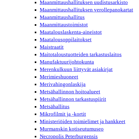
Maanmittaushallituksen uudistusarkisto
Maanmittaushallituksen verollepanokartat
Maanmittaushallitus
Maanmittaustoimistot
Maatalouslaskenta-aineistot
Maatalousoppilaitokset
Maistraatit
Maitotaloustuotteiden tarkastuslaitos
Manufaktuurijohtokunta
Merenkulkuun liittyvät asiakirjat
Merimieshuoneet
Merivahingonlaskija
Metsähallinnon hoitoalueet
Metsähallinnon tarkastuspiirit
Metsähallitus
Mikrofilmit ja -kortit
Ministeriöiden toimielimet ja hankkeet
Murmanskin kotiseutumuseo
Necropolis Peterburgensis