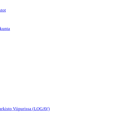
stot
kunta
narkisto Viipurissa (LOGAV)