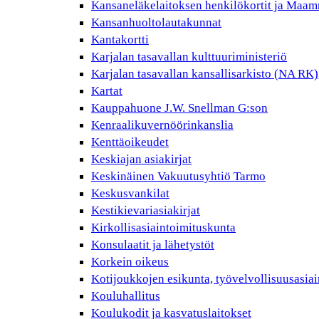
Kansaneläkelaitoksen henkilökortit ja Maam
Kansanhuoltolautakunnat
Kantakortti
Karjalan tasavallan kulttuuriministeriö
Karjalan tasavallan kansallisarkisto (NA RK)
Kartat
Kauppahuone J.W. Snellman G:son
Kenraalikuvernöörinkanslia
Kenttäoikeudet
Keskiajan asiakirjat
Keskinäinen Vakuutusyhtiö Tarmo
Keskusvankilat
Kestikievariasiakirjat
Kirkollisasiaintoimituskunta
Konsulaatit ja lähetystöt
Korkein oikeus
Kotijoukkojen esikunta, työvelvollisuusasiai
Kouluhallitus
Koulukodit ja kasvatuslaitokset