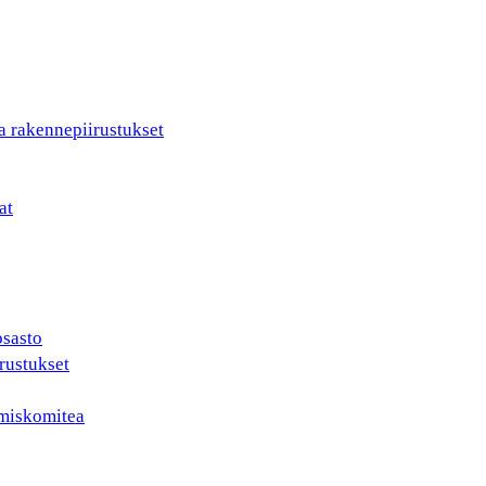
a rakennepiirustukset
at
osasto
rustukset
ämiskomitea