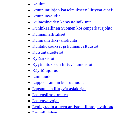
Koulut
Kruununtilojen katselmukseen liittyvät ainei
Kruununvoudit
Kultaesineiden keräystoimikunta
Kuninkaallinen Suomen koskenperkausjohto
Kunnanhallitukset
Kunniamerkkivaliokunta
Kuntakokoukset ja kunnanvaltuustot
Kutsuntaluettelot
Kyläarkistot
Kyytilaitokseen liittyvät aineistot
Käyttörajoitus
Lainhuudot
Lappeenrannan kehruuhuone
Lapsuuteen liittyvät asiakirjat
Lastensiirtokomitea
Lastenvalvojat
Leningradin alueen arkistohallinto ja valtio
Lestadiolaisuus