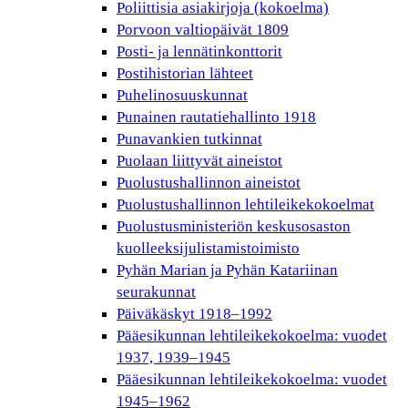
Poliittisia asiakirjoja (kokoelma)
Porvoon valtiopäivät 1809
Posti- ja lennätinkonttorit
Postihistorian lähteet
Puhelinosuuskunnat
Punainen rautatiehallinto 1918
Punavankien tutkinnat
Puolaan liittyvät aineistot
Puolustushallinnon aineistot
Puolustushallinnon lehtileikekokoelmat
Puolustusministeriön keskusosaston
kuolleeksijulistamistoimisto
Pyhän Marian ja Pyhän Katariinan
seurakunnat
Päiväkäskyt 1918–1992
Pääesikunnan lehtileikekokoelma: vuodet
1937, 1939–1945
Pääesikunnan lehtileikekokoelma: vuodet
1945–1962