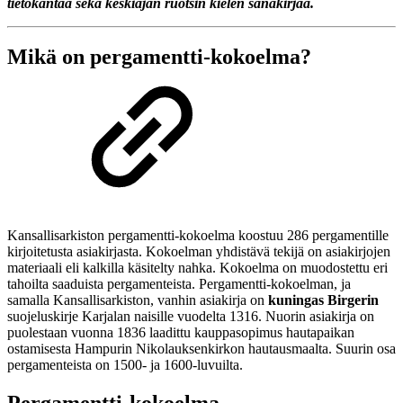
tietokantaa sekä keskiajan ruotsin kielen sanakirjaa.
Mikä on pergamentti-kokoelma?
Kansallisarkiston pergamentti-kokoelma koostuu 286 pergamentille
kirjoitetusta asiakirjasta. Kokoelman yhdistävä tekijä on asiakirjojen
materiaali eli kalkilla käsitelty nahka. Kokoelma on muodostettu eri
tahoilta saaduista pergamenteista. Pergamentti-kokoelman, ja
samalla Kansallisarkiston, vanhin asiakirja on
kuningas Birgerin
suojeluskirje Karjalan naisille vuodelta 1316. Nuorin asiakirja on
puolestaan vuonna 1836 laadittu kauppasopimus hautapaikan
ostamisesta Hampurin Nikolauksenkirkon hautausmaalta. Suurin osa
pergamenteista on 1500- ja 1600-luvuilta.