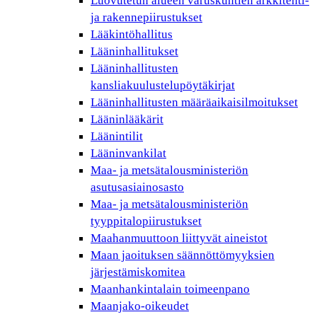
Luovutetun alueen varuskuntien arkkitehti-
ja rakennepiirustukset
Lääkintöhallitus
Lääninhallitukset
Lääninhallitusten
kansliakuulustelupöytäkirjat
Lääninhallitusten määräaikaisilmoitukset
Lääninlääkärit
Läänintilit
Lääninvankilat
Maa- ja metsätalousministeriön
asutusasiainosasto
Maa- ja metsätalousministeriön
tyyppitalopiirustukset
Maahanmuuttoon liittyvät aineistot
Maan jaoituksen säännöttömyyksien
järjestämiskomitea
Maanhankintalain toimeenpano
Maanjako-oikeudet