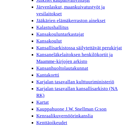
Julkiset kaupanvahvistajat
Järvenlaskut, maankuivatustyöt ja
vesilaitokset
Jääkärien elämäkerraston ainekset
Kalastushallitus
Kansakouluntarkastajat
Kansakoulut
Kansallisarkistossa säilytettävät perukirjat
Kansaneläkelaitoksen henkilökortit ja
Maamme-kirjojen arkisto
Kansanhuoltolautakunnat
Kantakortti
Karjalan tasavallan kulttuuriministeriö
Karjalan tasavallan kansallisarkisto (NA
RK)
Kartat
Kauppahuone J.W. Snellman G:son
Kenraalikuvernöörinkanslia
Kenttäoikeudet