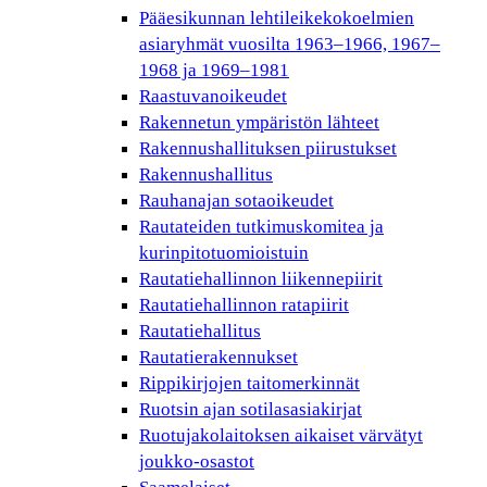
Pääesikunnan lehtileikekokoelmien
asiaryhmät vuosilta 1963–1966, 1967–
1968 ja 1969–1981
Raastuvanoikeudet
Rakennetun ympäristön lähteet
Rakennushallituksen piirustukset
Rakennushallitus
Rauhanajan sotaoikeudet
Rautateiden tutkimuskomitea ja
kurinpitotuomioistuin
Rautatiehallinnon liikennepiirit
Rautatiehallinnon ratapiirit
Rautatiehallitus
Rautatierakennukset
Rippikirjojen taitomerkinnät
Ruotsin ajan sotilasasiakirjat
Ruotujakolaitoksen aikaiset värvätyt
joukko-osastot