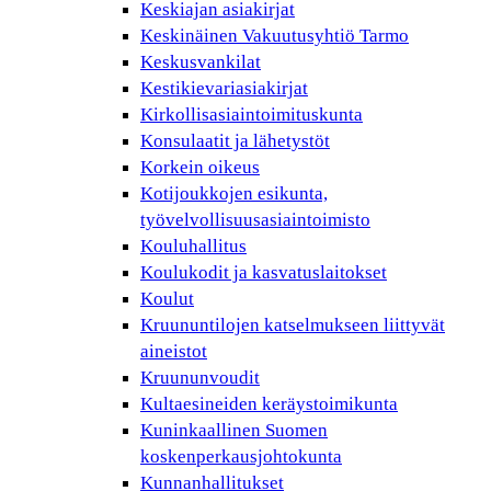
Keskiajan asiakirjat
Keskinäinen Vakuutusyhtiö Tarmo
Keskusvankilat
Kestikievariasiakirjat
Kirkollisasiaintoimituskunta
Konsulaatit ja lähetystöt
Korkein oikeus
Kotijoukkojen esikunta,
työvelvollisuusasiaintoimisto
Kouluhallitus
Koulukodit ja kasvatuslaitokset
Koulut
Kruununtilojen katselmukseen liittyvät
aineistot
Kruununvoudit
Kultaesineiden keräystoimikunta
Kuninkaallinen Suomen
koskenperkausjohtokunta
Kunnanhallitukset