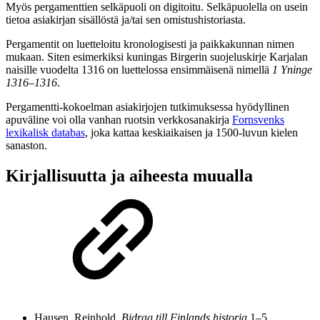
Myös pergamenttien selkäpuoli on digitoitu. Selkäpuolella on usein
tietoa asiakirjan sisällöstä ja/tai sen omistushistoriasta.
Pergamentit on luetteloitu kronologisesti ja paikkakunnan nimen
mukaan. Siten esimerkiksi kuningas Birgerin suojeluskirje Karjalan
naisille vuodelta 1316 on luettelossa ensimmäisenä nimellä
1 Yninge
1316–1316
.
Pergamentti-kokoelman asiakirjojen tutkimuksessa hyödyllinen
apuväline voi olla vanhan ruotsin verkkosanakirja
Fornsvenks
lexikalisk databas
, joka kattaa keskiaikaisen ja 1500-luvun kielen
sanaston.
Kirjallisuutta ja aiheesta muualla
Hausen, Reinhold.
Bidrag till Finlands historia
1–5.