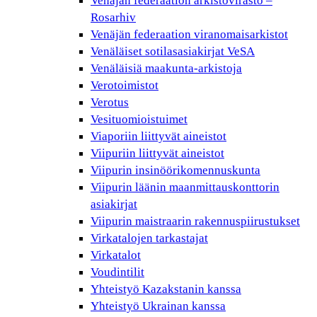
Venäjän federaation arkistovirasto –
Rosarhiv
Venäjän federaation viranomaisarkistot
Venäläiset sotilasasiakirjat VeSA
Venäläisiä maakunta-arkistoja
Verotoimistot
Verotus
Vesituomioistuimet
Viaporiin liittyvät aineistot
Viipuriin liittyvät aineistot
Viipurin insinöörikomennuskunta
Viipurin läänin maanmittauskonttorin
asiakirjat
Viipurin maistraarin rakennuspiirustukset
Virkatalojen tarkastajat
Virkatalot
Voudintilit
Yhteistyö Kazakstanin kanssa
Yhteistyö Ukrainan kanssa