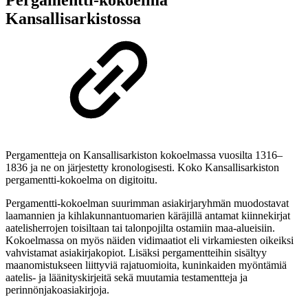
Pergamentti-kokoelma
Kansallisarkistossa
Pergamentteja on Kansallisarkiston kokoelmassa vuosilta 1316–
1836 ja ne on järjestetty kronologisesti. Koko Kansallisarkiston
pergamentti-kokoelma on digitoitu.
Pergamentti-kokoelman suurimman asiakirjaryhmän muodostavat
laamannien ja kihlakunnantuomarien käräjillä antamat kiinnekirjat
aatelisherrojen toisiltaan tai talonpojilta ostamiin maa-alueisiin.
Kokoelmassa on myös näiden vidimaatiot eli virkamiesten oikeiksi
vahvistamat asiakirjakopiot. Lisäksi pergamentteihin sisältyy
maanomistukseen liittyviä rajatuomioita, kuninkaiden myöntämiä
aatelis- ja läänityskirjeitä sekä muutamia testamentteja ja
perinnönjakoasiakirjoja.