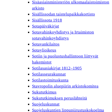
Sisäasiainministeriön ulkomaalaistoimiston
arkisto
Sisällissodan taistelupaikkakortisto
Sisällissota 1918
Sotapäiväkirjat
Sotavahinkoyhdistys ja Irtaimiston
sotavahinkoyhdistys
Sotavankilaitos
Sotaylioikeus
Sotiin ja puolustushallintoon liittyvät
hakemistot
Sotilasasiakirjat 1812–1905
Sotilasseurakunnat
Sotilastoimituskunta
Stavropolin aluepiirin arkistokomitea
Sukututkimus
Sukututkimuksen peruslähteitä
Suojeluskunnat
Suojeluskuntien lippupiirustuskokoelma