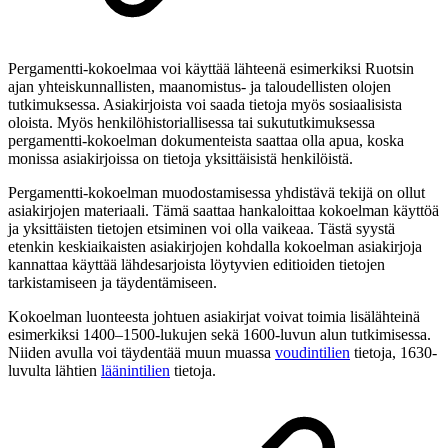
Pergamentti-kokoelmaa voi käyttää lähteenä esimerkiksi Ruotsin
ajan yhteiskunnallisten, maanomistus- ja taloudellisten olojen
tutkimuksessa. Asiakirjoista voi saada tietoja myös sosiaalisista
oloista. Myös henkilöhistoriallisessa tai sukututkimuksessa
pergamentti-kokoelman dokumenteista saattaa olla apua, koska
monissa asiakirjoissa on tietoja yksittäisistä henkilöistä.
Pergamentti-kokoelman muodostamisessa yhdistävä tekijä on ollut
asiakirjojen materiaali. Tämä saattaa hankaloittaa kokoelman käyttöä
ja yksittäisten tietojen etsiminen voi olla vaikeaa. Tästä syystä
etenkin keskiaikaisten asiakirjojen kohdalla kokoelman asiakirjoja
kannattaa käyttää lähdesarjoista löytyvien editioiden tietojen
tarkistamiseen ja täydentämiseen.
Kokoelman luonteesta johtuen asiakirjat voivat toimia lisälähteinä
esimerkiksi 1400–1500-lukujen sekä 1600-luvun alun tutkimisessa.
Niiden avulla voi täydentää muun muassa
voudintilien
tietoja, 1630-
luvulta lähtien
läänintilien
tietoja.