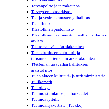
Teollisuushallitus
Tervanpoltto ja tervakauppa
Terveydenhoitoarkistot
Tie- ja vesirakennusten ylihallitus
Tiehallinto
Tilastollinen päätoimisto
Tilastollisen päätoimiston teollisuustilasto -
arkisto
Tilattoman väestön alakomitea
Tomskin alueen kulttuuri- ja
turismidepartementin arkistokomitea
Tšetšenian tasavallan hallituksen
arkistolaitos
Tulan alueen kulttuuri- ja turismiministeriö
Tullikamarit
Tuntolevyt
Tuomioistuinlaitos ja alioikeudet
Tuomiokapitulit
Tuomiokirjakortisto (Tuokko)