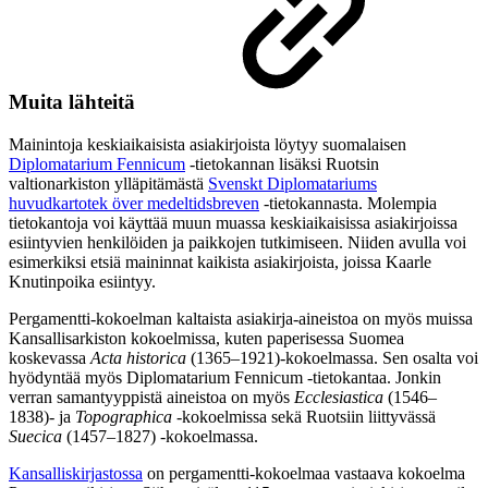
Muita lähteitä
Mainintoja keskiaikaisista asiakirjoista löytyy suomalaisen
Diplomatarium Fennicum
-tietokannan lisäksi Ruotsin
valtionarkiston ylläpitämästä
Svenskt Diplomatariums
huvudkartotek över medeltidsbreven
-tietokannasta. Molempia
tietokantoja voi käyttää muun muassa keskiaikaisissa asiakirjoissa
esiintyvien henkilöiden ja paikkojen tutkimiseen. Niiden avulla voi
esimerkiksi etsiä maininnat kaikista asiakirjoista, joissa Kaarle
Knutinpoika esiintyy.
Pergamentti-kokoelman kaltaista asiakirja-aineistoa on myös muissa
Kansallisarkiston kokoelmissa, kuten paperisessa Suomea
koskevassa
Acta historica
(1365–1921)-kokoelmassa. Sen osalta voi
hyödyntää myös Diplomatarium Fennicum -tietokantaa. Jonkin
verran samantyyppistä aineistoa on myös
Ecclesiastica
(1546–
1838)- ja
Topographica
-kokoelmissa sekä Ruotsiin liittyvässä
Suecica
(1457–1827) -kokoelmassa.
Kansalliskirjastossa
on pergamentti-kokoelmaa vastaava kokoelma