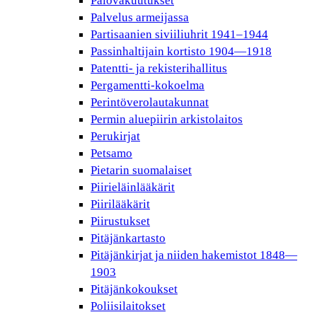
Palovakuutukset
Palvelus armeijassa
Partisaanien siviiliuhrit 1941–1944
Passinhaltijain kortisto 1904—1918
Patentti- ja rekisterihallitus
Pergamentti-kokoelma
Perintöverolautakunnat
Permin aluepiirin arkistolaitos
Perukirjat
Petsamo
Pietarin suomalaiset
Piirieläinlääkärit
Piirilääkärit
Piirustukset
Pitäjänkartasto
Pitäjänkirjat ja niiden hakemistot 1848—
1903
Pitäjänkokoukset
Poliisilaitokset