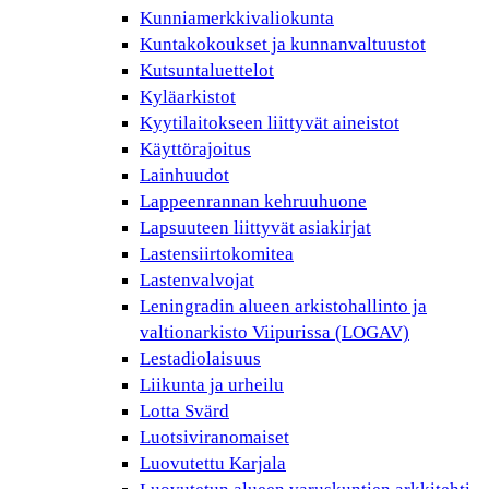
Kunniamerkkivaliokunta
Kuntakokoukset ja kunnanvaltuustot
Kutsuntaluettelot
Kyläarkistot
Kyytilaitokseen liittyvät aineistot
Käyttörajoitus
Lainhuudot
Lappeenrannan kehruuhuone
Lapsuuteen liittyvät asiakirjat
Lastensiirtokomitea
Lastenvalvojat
Leningradin alueen arkistohallinto ja
valtionarkisto Viipurissa (LOGAV)
Lestadiolaisuus
Liikunta ja urheilu
Lotta Svärd
Luotsiviranomaiset
Luovutettu Karjala