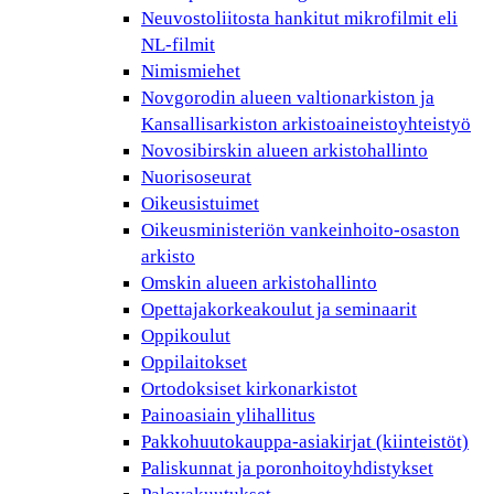
Neuvostoliitosta hankitut mikrofilmit eli
NL-filmit
Nimismiehet
Novgorodin alueen valtionarkiston ja
Kansallisarkiston arkistoaineistoyhteistyö
Novosibirskin alueen arkistohallinto
Nuorisoseurat
Oikeusistuimet
Oikeusministeriön vankeinhoito-osaston
arkisto
Omskin alueen arkistohallinto
Opettajakorkeakoulut ja seminaarit
Oppikoulut
Oppilaitokset
Ortodoksiset kirkonarkistot
Painoasiain ylihallitus
Pakkohuutokauppa-asiakirjat (kiinteistöt)
Paliskunnat ja poronhoitoyhdistykset