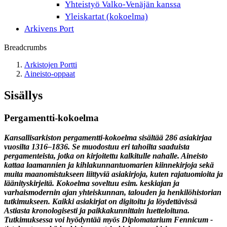
Yhteistyö Valko-Venäjän kanssa
Yleiskartat (kokoelma)
Arkivens Port
Breadcrumbs
Arkistojen Portti
Aineisto-oppaat
Sisällys
Pergamentti-kokoelma
Kansallisarkiston pergamentti-kokoelma sisältää 286 asiakirjaa
vuosilta 1316–1836. Se muodostuu eri tahoilta saaduista
pergamenteista, jotka on kirjoitettu kalkitulle nahalle. Aineisto
kattaa laamannien ja kihlakunnantuomarien kiinnekirjoja sekä
muita maanomistukseen liittyviä asiakirjoja, kuten rajatuomioita ja
läänityskirjeitä. Kokoelma soveltuu esim. keskiajan ja
varhaismodernin ajan yhteiskunnan, talouden ja henkilöhistorian
tutkimukseen. Kaikki asiakirjat on digitoitu ja löydettävissä
Astiasta kronologisesti ja paikkakunnittain luetteloituna.
Tutkimuksessa voi hyödyntää myös Diplomatarium Fennicum -