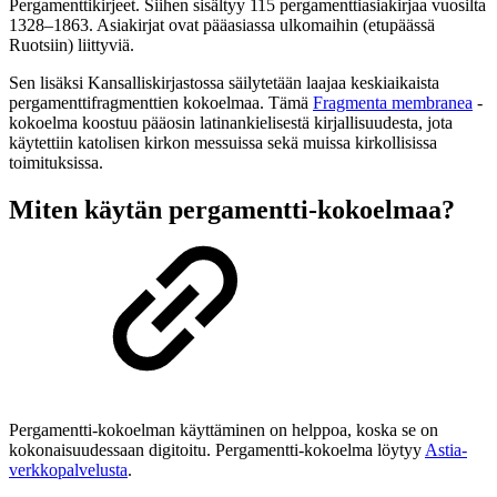
Pergamenttikirjeet. Siihen sisältyy 115 pergamenttiasiakirjaa vuosilta
1328–1863. Asiakirjat ovat pääasiassa ulkomaihin (etupäässä
Ruotsiin) liittyviä.
Sen lisäksi Kansalliskirjastossa säilytetään laajaa keskiaikaista
pergamenttifragmenttien kokoelmaa. Tämä
Fragmenta membranea
-
kokoelma koostuu pääosin latinankielisestä kirjallisuudesta, jota
käytettiin katolisen kirkon messuissa sekä muissa kirkollisissa
toimituksissa.
Miten käytän pergamentti-kokoelmaa?
Pergamentti-kokoelman käyttäminen on helppoa, koska se on
kokonaisuudessaan digitoitu. Pergamentti-kokoelma löytyy
Astia-
verkkopalvelusta
.