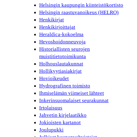
Helsingin kaupungin kiinteistökortisto
Helsingin raastuvanoikeus (HELRO)
Henkikirjat
Henkikirjoittajat
Heraldica-kokoelma
Hevoshoidonneuvoja
Historiallisten seurojen
muistitietotoimikunta
Holhouslautakunnat
Hollikyytiasiakirjat
Hovioikeudet
Hydrografinen toimisto
Ihmiselämän viimeiset lähteet
Inkerinsuomalaiset seurakunnat
Irtolaisuus
Jahvetin kirjelaatikko
Jokioisten kartanot
Joulupukki