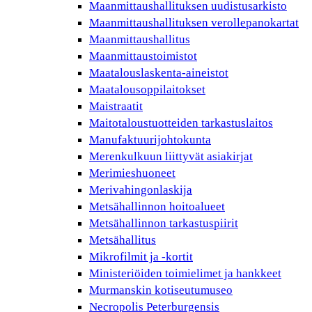
Maanmittaushallituksen uudistusarkisto
Maanmittaushallituksen verollepanokartat
Maanmittaushallitus
Maanmittaustoimistot
Maatalouslaskenta-aineistot
Maatalousoppilaitokset
Maistraatit
Maitotaloustuotteiden tarkastuslaitos
Manufaktuurijohtokunta
Merenkulkuun liittyvät asiakirjat
Merimieshuoneet
Merivahingonlaskija
Metsähallinnon hoitoalueet
Metsähallinnon tarkastuspiirit
Metsähallitus
Mikrofilmit ja -kortit
Ministeriöiden toimielimet ja hankkeet
Murmanskin kotiseutumuseo
Necropolis Peterburgensis