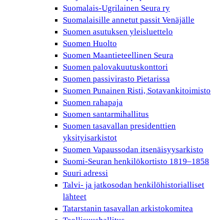
Suomalais-Ugrilainen Seura ry
Suomalaisille annetut passit Venäjälle
Suomen asutuksen yleisluettelo
Suomen Huolto
Suomen Maantieteellinen Seura
Suomen palovakuutuskonttori
Suomen passivirasto Pietarissa
Suomen Punainen Risti, Sotavankitoimisto
Suomen rahapaja
Suomen santarmihallitus
Suomen tasavallan presidenttien
yksityisarkistot
Suomen Vapaussodan itsenäisyysarkisto
Suomi-Seuran henkilökortisto 1819–1858
Suuri adressi
Talvi- ja jatkosodan henkilöhistorialliset
lähteet
Tatarstanin tasavallan arkistokomitea