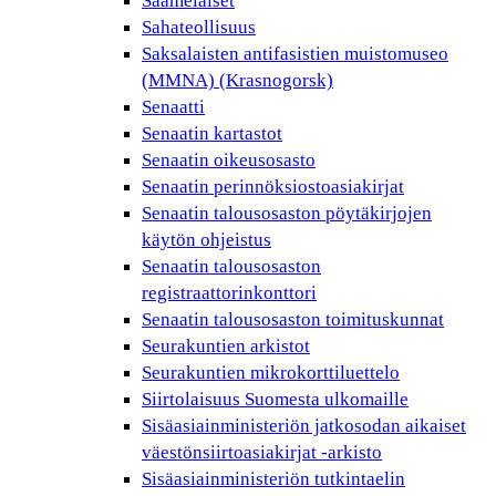
Saamelaiset
Sahateollisuus
Saksalaisten antifasistien muistomuseo
(MMNA) (Krasnogorsk)
Senaatti
Senaatin kartastot
Senaatin oikeusosasto
Senaatin perinnöksiostoasiakirjat
Senaatin talousosaston pöytäkirjojen
käytön ohjeistus
Senaatin talousosaston
registraattorinkonttori
Senaatin talousosaston toimituskunnat
Seurakuntien arkistot
Seurakuntien mikrokorttiluettelo
Siirtolaisuus Suomesta ulkomaille
Sisäasiainministeriön jatkosodan aikaiset
väestönsiirtoasiakirjat -arkisto
Sisäasiainministeriön tutkintaelin