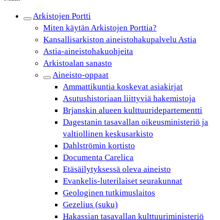
Arkistojen Portti
Miten käytän Arkistojen Porttia?
Kansallisarkiston aineistohakupalvelu Astia
Astia-aineistohakuohjeita
Arkistoalan sanasto
Aineisto-oppaat
Ammattikuntia koskevat asiakirjat
Asutushistoriaan liittyviä hakemistoja
Brjanskin alueen kulttuuridepartementti
Dagestanin tasavallan oikeusministeriö ja
valtiollinen keskusarkisto
Dahlströmin kortisto
Documenta Carelica
Etäsäilytyksessä oleva aineisto
Evankelis-luterilaiset seurakunnat
Geologinen tutkimuslaitos
Gezelius (suku)
Hakassian tasavallan kulttuuriministeriö