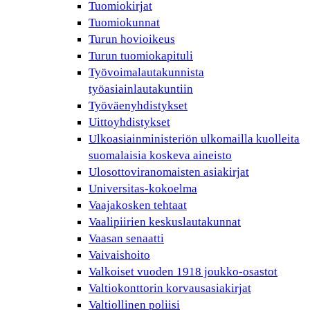
Tuomiokirjat
Tuomiokunnat
Turun hovioikeus
Turun tuomiokapituli
Työvoimalautakunnista
työasiainlautakuntiin
Työväenyhdistykset
Uittoyhdistykset
Ulkoasiainministeriön ulkomailla kuolleita
suomalaisia koskeva aineisto
Ulosottoviranomaisten asiakirjat
Universitas-kokoelma
Vaajakosken tehtaat
Vaalipiirien keskuslautakunnat
Vaasan senaatti
Vaivaishoito
Valkoiset vuoden 1918 joukko-osastot
Valtiokonttorin korvausasiakirjat
Valtiollinen poliisi