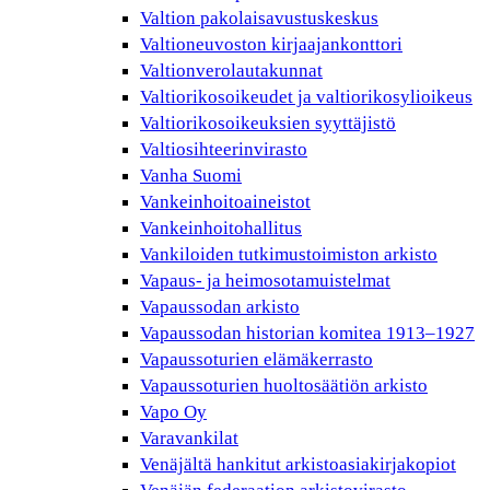
Valtion pakolaisavustuskeskus
Valtioneuvoston kirjaajankonttori
Valtionverolautakunnat
Valtiorikosoikeudet ja valtiorikosylioikeus
Valtiorikosoikeuksien syyttäjistö
Valtiosihteerinvirasto
Vanha Suomi
Vankeinhoitoaineistot
Vankeinhoitohallitus
Vankiloiden tutkimustoimiston arkisto
Vapaus- ja heimosotamuistelmat
Vapaussodan arkisto
Vapaussodan historian komitea 1913–1927
Vapaussoturien elämäkerrasto
Vapaussoturien huoltosäätiön arkisto
Vapo Oy
Varavankilat
Venäjältä hankitut arkistoasiakirjakopiot