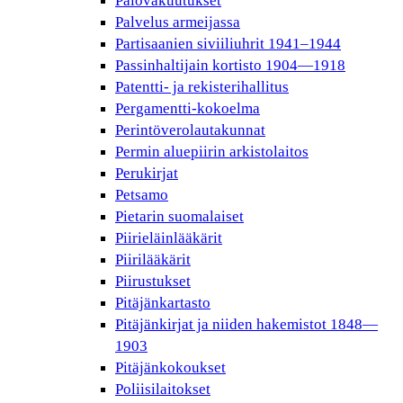
Palovakuutukset
Palvelus armeijassa
Partisaanien siviiliuhrit 1941–1944
Passinhaltijain kortisto 1904—1918
Patentti- ja rekisterihallitus
Pergamentti-kokoelma
Perintöverolautakunnat
Permin aluepiirin arkistolaitos
Perukirjat
Petsamo
Pietarin suomalaiset
Piirieläinlääkärit
Piirilääkärit
Piirustukset
Pitäjänkartasto
Pitäjänkirjat ja niiden hakemistot 1848—
1903
Pitäjänkokoukset
Poliisilaitokset