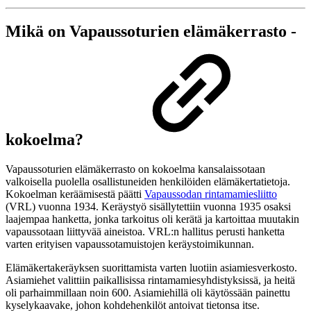
Mikä on Vapaussoturien elämäkerrasto -
kokoelma?
Vapaussoturien elämäkerrasto on kokoelma kansalaissotaan
valkoisella puolella osallistuneiden henkilöiden elämäkertatietoja.
Kokoelman keräämisestä päätti
Vapaussodan rintamamiesliitto
(VRL) vuonna 1934. Keräystyö sisällytettiin vuonna 1935 osaksi
laajempaa hanketta, jonka tarkoitus oli kerätä ja kartoittaa muutakin
vapaussotaan liittyvää aineistoa. VRL:n hallitus perusti hanketta
varten erityisen vapaussotamuistojen keräystoimikunnan.
Elämäkertakeräyksen suorittamista varten luotiin asiamiesverkosto.
Asiamiehet valittiin paikallisissa rintamamiesyhdistyksissä, ja heitä
oli parhaimmillaan noin 600. Asiamiehillä oli käytössään painettu
kyselykaavake, johon kohdehenkilöt antoivat tietonsa itse.