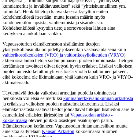
armeijassa”, ”toiminta suojeluskuntajärjestössä”, ”ylennykset,
kunniamerkit ja invalidiavustukset” sekä ”yhteiskunnallinen ym.
toiminta”. Henkilötietoja kaavakkeessa kysyttiin eniten
kohdehenkilöstä itsestään, mutta jossain määrin myös
kohdehenkilön lapsista, vanhemmista ja sisaruksista.
Kohdehenkilöstä kysyttiin tietoja sortovuosista lähtien aina
keräyksen ajankohtaan saakka.
Vapaussoturien elämäkerraston sisältämien tietojen
yksityiskohtaisuutta on pidetty jokseenkin vastaavanlaisena kuin
valtiorikosoikeuksien (VRO) ja valtiorikosylioikeuden (VRYO)
aktien sisältämiä tietoja sodan punaisen puolen toiminnasta. Tietojen
keräämisen tavoitteet olivat tietysti hyvin erilaiset. Lisäksi valkoisen
puolen aineisto kerättiin yli viisitoista vuotta tapahtumien jälkeen,
eikä kokoelma ole likimainkaan yhtä kattava kuin VRO- ja VRYO-
aktimateriaali.
Täydentäviä tietoja valkoisen armeijan puolella toimineesta
henkilöstä voi etsiä esimerkiksi
kunniamerkkivaliokunnan arkistosta
ja erilaisista valkoisen puolen muistelmakokoelmista. Lisäksi
elämäkerrastosta saatavat tiedot johdattavat tutkijan lisätiedon äärelle
esimerkiksi erilaisien järjestöjen tai
Vapaussodan arkisto -
kokoelmassa
olevien joukko-osastojen asiakirjojen pariin.
Elämäkerraston keränneen Vapaussodan rintamamiesliiton muuta
aineistoa säilytetään
Kansan Arkiston
kokoelmassa Suomen
luokkasodan 1918 arkisto.