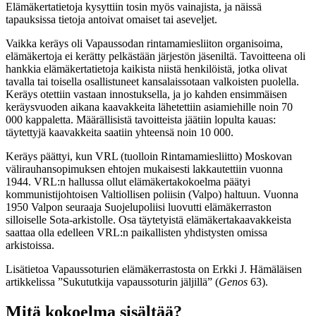
Elämäkertatietoja kysyttiin tosin myös vainajista, ja näissä
tapauksissa tietoja antoivat omaiset tai aseveljet.
Vaikka keräys oli Vapaussodan rintamamiesliiton organisoima,
elämäkertoja ei kerätty pelkästään järjestön jäseniltä. Tavoitteena oli
hankkia elämäkertatietoja kaikista niistä henkilöistä, jotka olivat
tavalla tai toisella osallistuneet kansalaissotaan valkoisten puolella.
Keräys otettiin vastaan innostuksella, ja jo kahden ensimmäisen
keräysvuoden aikana kaavakkeita lähetettiin asiamiehille noin 70
000 kappaletta. Määrällisistä tavoitteista jäätiin lopulta kauas:
täytettyjä kaavakkeita saatiin yhteensä noin 10 000.
Keräys päättyi, kun VRL (tuolloin Rintamamiesliitto) Moskovan
välirauhansopimuksen ehtojen mukaisesti lakkautettiin vuonna
1944. VRL:n hallussa ollut elämäkertakokoelma päätyi
kommunistijohtoisen Valtiollisen poliisin (Valpo) haltuun. Vuonna
1950 Valpon seuraaja Suojelupoliisi luovutti elämäkerraston
silloiselle Sota-arkistolle. Osa täytetyistä elämäkertakaavakkeista
saattaa olla edelleen VRL:n paikallisten yhdistysten omissa
arkistoissa.
Lisätietoa Vapaussoturien elämäkerrastosta on Erkki J. Hämäläisen
artikkelissa ”Sukututkija vapaussoturin jäljillä” (
Genos
63).
Mitä kokoelma sisältää?