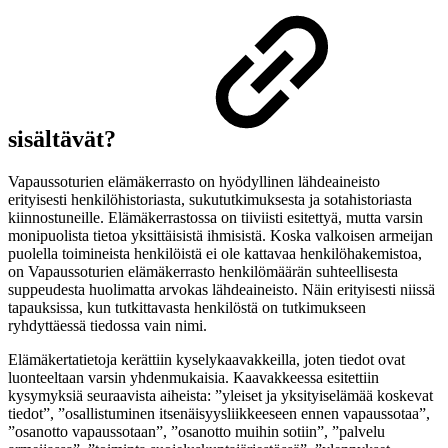
sisältävät?
Vapaussoturien elämäkerrasto on hyödyllinen lähdeaineisto
erityisesti henkilöhistoriasta, sukututkimuksesta ja sotahistoriasta
kiinnostuneille. Elämäkerrastossa on tiiviisti esitettyä, mutta varsin
monipuolista tietoa yksittäisistä ihmisistä. Koska valkoisen armeijan
puolella toimineista henkilöistä ei ole kattavaa henkilöhakemistoa,
on Vapaussoturien elämäkerrasto henkilömäärän suhteellisesta
suppeudesta huolimatta arvokas lähdeaineisto. Näin erityisesti niissä
tapauksissa, kun tutkittavasta henkilöstä on tutkimukseen
ryhdyttäessä tiedossa vain nimi.
Elämäkertatietoja kerättiin kyselykaavakkeilla, joten tiedot ovat
luonteeltaan varsin yhdenmukaisia. Kaavakkeessa esitettiin
kysymyksiä seuraavista aiheista: ”yleiset ja yksityiselämää koskevat
tiedot”, ”osallistuminen itsenäisyysliikkeeseen ennen vapaussotaa”,
”osanotto vapaussotaan”, ”osanotto muihin sotiin”, ”palvelu