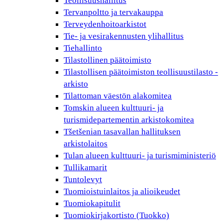
Teollisuushallitus
Tervanpoltto ja tervakauppa
Terveydenhoitoarkistot
Tie- ja vesirakennusten ylihallitus
Tiehallinto
Tilastollinen päätoimisto
Tilastollisen päätoimiston teollisuustilasto -
arkisto
Tilattoman väestön alakomitea
Tomskin alueen kulttuuri- ja
turismidepartementin arkistokomitea
Tšetšenian tasavallan hallituksen
arkistolaitos
Tulan alueen kulttuuri- ja turismiministeriö
Tullikamarit
Tuntolevyt
Tuomioistuinlaitos ja alioikeudet
Tuomiokapitulit
Tuomiokirjakortisto (Tuokko)