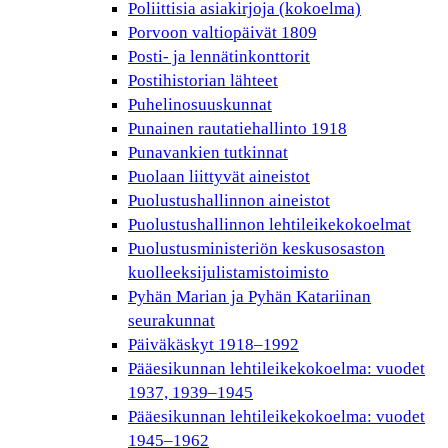
Poliittisia asiakirjoja (kokoelma)
Porvoon valtiopäivät 1809
Posti- ja lennätinkonttorit
Postihistorian lähteet
Puhelinosuuskunnat
Punainen rautatiehallinto 1918
Punavankien tutkinnat
Puolaan liittyvät aineistot
Puolustushallinnon aineistot
Puolustushallinnon lehtileikekokoelmat
Puolustusministeriön keskusosaston
kuolleeksijulistamistoimisto
Pyhän Marian ja Pyhän Katariinan
seurakunnat
Päiväkäskyt 1918–1992
Pääesikunnan lehtileikekokoelma: vuodet
1937, 1939–1945
Pääesikunnan lehtileikekokoelma: vuodet
1945–1962