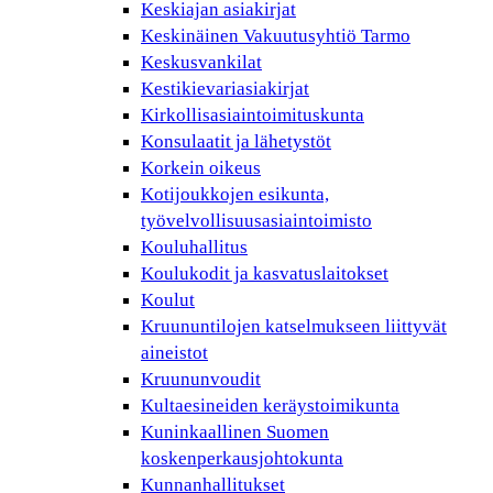
Keskiajan asiakirjat
Keskinäinen Vakuutusyhtiö Tarmo
Keskusvankilat
Kestikievariasiakirjat
Kirkollisasiaintoimituskunta
Konsulaatit ja lähetystöt
Korkein oikeus
Kotijoukkojen esikunta,
työvelvollisuusasiaintoimisto
Kouluhallitus
Koulukodit ja kasvatuslaitokset
Koulut
Kruununtilojen katselmukseen liittyvät
aineistot
Kruununvoudit
Kultaesineiden keräystoimikunta
Kuninkaallinen Suomen
koskenperkausjohtokunta
Kunnanhallitukset