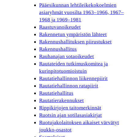
Pääesikunnan lehtileikekokoelmien
asiaryhmät vuosilta 1963–1966, 1967–
1968 ja 1969–1981
Raastuvanoikeudet
Rakennetun ympäristön lähteet
Rakennushallituksen piirustukset
Rakennushallitus
Rauhanajan sotaoikeudet
Rautateiden tutkimuskomitea ja
kurinpitotuomioistuin
Rautatiehallinnon liikennepiirit
Rautatiehallinnon ratapiirit
Rautatiehallitus
Rautatierakennukset
Rippikirjojen taitomerkinnät
Ruotsin ajan sotilasasiakirjat
Ruotujakolaitoksen aikaiset värvätyt
joukko-osastot