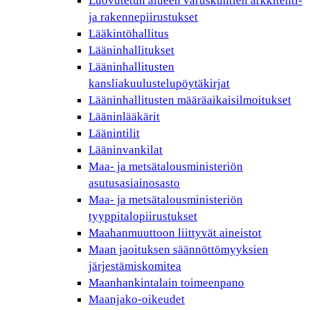
Luovutetun alueen varuskuntien arkkitehti-
ja rakennepiirustukset
Lääkintöhallitus
Lääninhallitukset
Lääninhallitusten
kansliakuulustelupöytäkirjat
Lääninhallitusten määräaikaisilmoitukset
Lääninlääkärit
Läänintilit
Lääninvankilat
Maa- ja metsätalousministeriön
asutusasiainosasto
Maa- ja metsätalousministeriön
tyyppitalopiirustukset
Maahanmuuttoon liittyvät aineistot
Maan jaoituksen säännöttömyyksien
järjestämiskomitea
Maanhankintalain toimeenpano
Maanjako-oikeudet