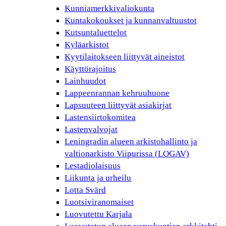
Kunniamerkkivaliokunta
Kuntakokoukset ja kunnanvaltuustot
Kutsuntaluettelot
Kyläarkistot
Kyytilaitokseen liittyvät aineistot
Käyttörajoitus
Lainhuudot
Lappeenrannan kehruuhuone
Lapsuuteen liittyvät asiakirjat
Lastensiirtokomitea
Lastenvalvojat
Leningradin alueen arkistohallinto ja
valtionarkisto Viipurissa (LOGAV)
Lestadiolaisuus
Liikunta ja urheilu
Lotta Svärd
Luotsiviranomaiset
Luovutettu Karjala