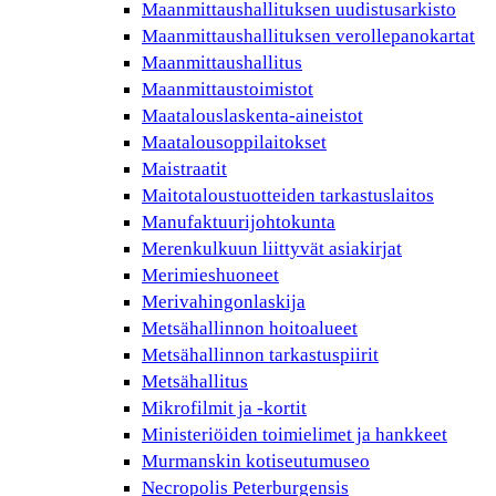
Maanmittaushallituksen uudistusarkisto
Maanmittaushallituksen verollepanokartat
Maanmittaushallitus
Maanmittaustoimistot
Maatalouslaskenta-aineistot
Maatalousoppilaitokset
Maistraatit
Maitotaloustuotteiden tarkastuslaitos
Manufaktuurijohtokunta
Merenkulkuun liittyvät asiakirjat
Merimieshuoneet
Merivahingonlaskija
Metsähallinnon hoitoalueet
Metsähallinnon tarkastuspiirit
Metsähallitus
Mikrofilmit ja -kortit
Ministeriöiden toimielimet ja hankkeet
Murmanskin kotiseutumuseo
Necropolis Peterburgensis