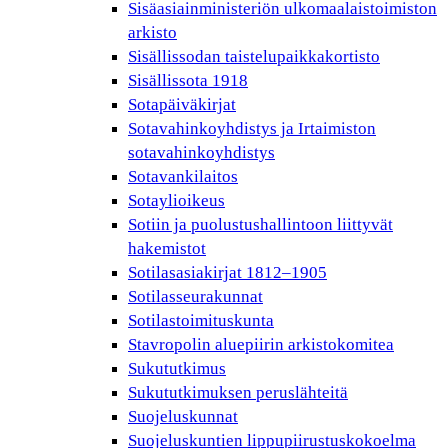
Sisäasiainministeriön ulkomaalaistoimiston
arkisto
Sisällissodan taistelupaikkakortisto
Sisällissota 1918
Sotapäiväkirjat
Sotavahinkoyhdistys ja Irtaimiston
sotavahinkoyhdistys
Sotavankilaitos
Sotaylioikeus
Sotiin ja puolustushallintoon liittyvät
hakemistot
Sotilasasiakirjat 1812–1905
Sotilasseurakunnat
Sotilastoimituskunta
Stavropolin aluepiirin arkistokomitea
Sukututkimus
Sukututkimuksen peruslähteitä
Suojeluskunnat
Suojeluskuntien lippupiirustuskokoelma