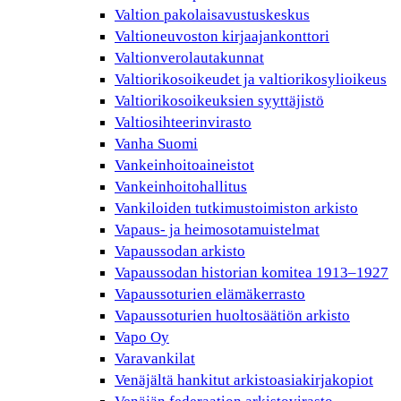
Valtion pakolaisavustuskeskus
Valtioneuvoston kirjaajankonttori
Valtionverolautakunnat
Valtiorikosoikeudet ja valtiorikosylioikeus
Valtiorikosoikeuksien syyttäjistö
Valtiosihteerinvirasto
Vanha Suomi
Vankeinhoitoaineistot
Vankeinhoitohallitus
Vankiloiden tutkimustoimiston arkisto
Vapaus- ja heimosotamuistelmat
Vapaussodan arkisto
Vapaussodan historian komitea 1913–1927
Vapaussoturien elämäkerrasto
Vapaussoturien huoltosäätiön arkisto
Vapo Oy
Varavankilat
Venäjältä hankitut arkistoasiakirjakopiot