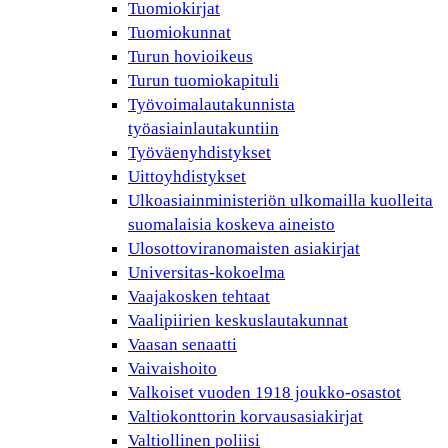
Tuomiokirjat
Tuomiokunnat
Turun hovioikeus
Turun tuomiokapituli
Työvoimalautakunnista
työasiainlautakuntiin
Työväenyhdistykset
Uittoyhdistykset
Ulkoasiainministeriön ulkomailla kuolleita
suomalaisia koskeva aineisto
Ulosottoviranomaisten asiakirjat
Universitas-kokoelma
Vaajakosken tehtaat
Vaalipiirien keskuslautakunnat
Vaasan senaatti
Vaivaishoito
Valkoiset vuoden 1918 joukko-osastot
Valtiokonttorin korvausasiakirjat
Valtiollinen poliisi