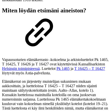
Miten löydän etsimäni aineiston?
Vapaussoturien elämäkerrasto -kokoelma ja arkistoluettelot Pk 1465,
T 16425, T 16426 ja T 16427 ovat käytettävissä Kansallisarkiston
Helsingin toimipisteessä
. Luettelot
Pk 1465
ja
T 16425 – T 16427
löytyvät myös Astia-palvelusta.
Elämäkerrat on järjestetty muistelijan sukunimen mukaan
aakkosittain, ja luetteloissa T 16425 – T 16427 niiden sijainti
mainitaan säilytyskoteloittain (esim. Aalto–Allas, kotelo 1).
Kussakin luettelossa mainituilla koteloilla on oma juoksevan
numeroinnin sarjansa. Luettelossa Pk 1465 elämäkertakokoelmaan
kuuluvat vain kokoelman nimellä yksilöidyt kotelot (kotelot 19–21).
Tästä luettelosta ei käy ilmi henkilöiden nimiä, mutta elämäkerrat on