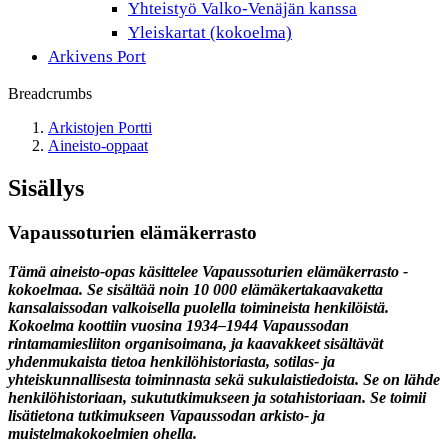
Yhteistyö Valko-Venäjän kanssa
Yleiskartat (kokoelma)
Arkivens Port
Breadcrumbs
Arkistojen Portti
Aineisto-oppaat
Sisällys
Vapaussoturien elämäkerrasto
Tämä aineisto-opas käsittelee Vapaussoturien elämäkerrasto -
kokoelmaa. Se sisältää noin 10 000 elämäkertakaavaketta
kansalaissodan valkoisella puolella toimineista henkilöistä.
Kokoelma koottiin vuosina 1934–1944 Vapaussodan
rintamamiesliiton organisoimana, ja kaavakkeet sisältävät
yhdenmukaista tietoa henkilöhistoriasta, sotilas- ja
yhteiskunnallisesta toiminnasta sekä sukulaistiedoista. Se on lähde
henkilöhistoriaan, sukututkimukseen ja sotahistoriaan. Se toimii
lisätietona tutkimukseen Vapaussodan arkisto- ja
muistelmakokoelmien ohella.