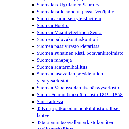
Suomalais-Ugrilainen Seura ry
Suomalaisille annetut passit Venäjälle
Suomen asutuksen yleisluettelo
Suomen Huolto
Suomen Maantieteellinen Seura
Suomen palovakuutuskonttori
Suomen passivirasto Pietarissa
Suomen Punainen Risti, Sotavankitoimisto
Suomen rahapaja
Suomen santarmihallitus
Suomen tasavallan presidenttien
yksityisarkistot
Suomen Vapaussodan itsenäisyysarkisto
Suomi-Seuran henkilökortisto 1819–1858
Suuri adressi
Talvi- ja jatkosodan henkilöhistorialliset
lähteet
Tatarstanin tasavallan arkistokomitea