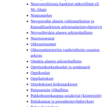
Neuvostoliitosta hankitut mikrofilmit eli
NL-filmit
Nimismiehet
Novgorodin alueen valtionarkiston ja
Kansallisarkiston arkistoaineistoyhteistyö
Novosibirskin alueen arkistohallinto
Nuorisoseurat
Oikeusistuimet
Oikeusministeriön vankeinhoito-osaston
arkisto
Omskin alueen arkistohallinto
Opettajakorkeakoulut ja seminaarit
Oppikoulut
Oppilaitokset
Ortodoksiset kirkonarkistot
Painoasiain ylihallitus
Pakkohuutokauppa-asiakirjat (kiinteistöt)
Paliskunnat ja poronhoitoyhdistykset