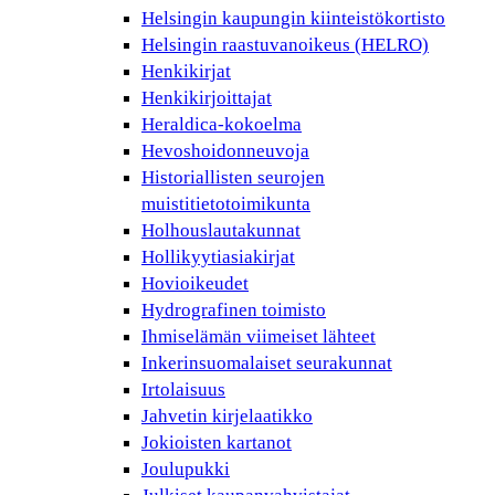
Helsingin kaupungin kiinteistökortisto
Helsingin raastuvanoikeus (HELRO)
Henkikirjat
Henkikirjoittajat
Heraldica-kokoelma
Hevoshoidonneuvoja
Historiallisten seurojen
muistitietotoimikunta
Holhouslautakunnat
Hollikyytiasiakirjat
Hovioikeudet
Hydrografinen toimisto
Ihmiselämän viimeiset lähteet
Inkerinsuomalaiset seurakunnat
Irtolaisuus
Jahvetin kirjelaatikko
Jokioisten kartanot
Joulupukki