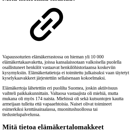
Vapaussoturien elämäkerrastossa on hieman yli 10 000
elämäkertakaavaketta, joissa kansalaissotaan valkoisella puolella
osallistuneet henkilöt vastaavat henkilöhistoriaansa koskeviin
kysymyksiin. Elämäkertatietoja ei toimitettu julkaisuksi vaan täytetyt
kyselykaavakkeet järjestettiin sellaisenaan kokoelmaksi.
Elämäkertoja lähetettiin eri puolilta Suomea, joskin aktiivisuus
vaihteli paikkakunnittain. Valtaosa vastaajista oli miehiä, mutta
mukana oli myös 174 naista. Miehissä oli sekä kutsuntojen kautta
armeijaan tulleita että vapaaehtoisia. Naiset olivat toimineet
esimerkiksi kenttäsairaalassa, muonitushuollossa tai
tiedustelupalvelussa.
Mitä tietoa elämäkertalomakkeet