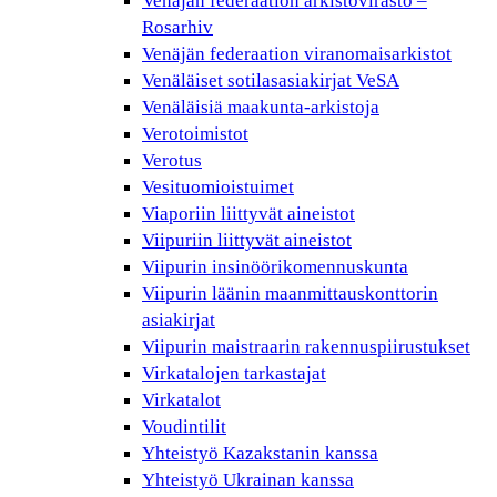
Venäjän federaation arkistovirasto –
Rosarhiv
Venäjän federaation viranomaisarkistot
Venäläiset sotilasasiakirjat VeSA
Venäläisiä maakunta-arkistoja
Verotoimistot
Verotus
Vesituomioistuimet
Viaporiin liittyvät aineistot
Viipuriin liittyvät aineistot
Viipurin insinöörikomennuskunta
Viipurin läänin maanmittauskonttorin
asiakirjat
Viipurin maistraarin rakennuspiirustukset
Virkatalojen tarkastajat
Virkatalot
Voudintilit
Yhteistyö Kazakstanin kanssa
Yhteistyö Ukrainan kanssa