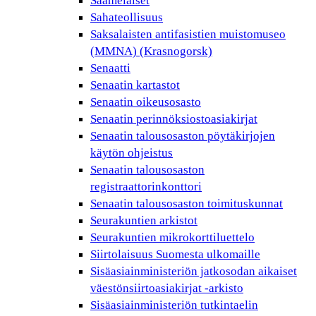
Saamelaiset
Sahateollisuus
Saksalaisten antifasistien muistomuseo
(MMNA) (Krasnogorsk)
Senaatti
Senaatin kartastot
Senaatin oikeusosasto
Senaatin perinnöksiostoasiakirjat
Senaatin talousosaston pöytäkirjojen
käytön ohjeistus
Senaatin talousosaston
registraattorinkonttori
Senaatin talousosaston toimituskunnat
Seurakuntien arkistot
Seurakuntien mikrokorttiluettelo
Siirtolaisuus Suomesta ulkomaille
Sisäasiainministeriön jatkosodan aikaiset
väestönsiirtoasiakirjat -arkisto
Sisäasiainministeriön tutkintaelin