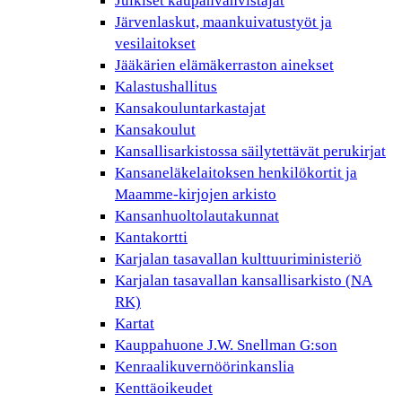
Julkiset kaupanvahvistajat
Järvenlaskut, maankuivatustyöt ja
vesilaitokset
Jääkärien elämäkerraston ainekset
Kalastushallitus
Kansakouluntarkastajat
Kansakoulut
Kansallisarkistossa säilytettävät perukirjat
Kansaneläkelaitoksen henkilökortit ja
Maamme-kirjojen arkisto
Kansanhuoltolautakunnat
Kantakortti
Karjalan tasavallan kulttuuriministeriö
Karjalan tasavallan kansallisarkisto (NA
RK)
Kartat
Kauppahuone J.W. Snellman G:son
Kenraalikuvernöörinkanslia
Kenttäoikeudet