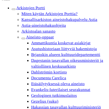
Arkistojen Portti
Miten käytän Arkistojen Porttia?
Kansallisarkiston aineistohakupalvelu Astia
Astia-aineistohakuohjeita
Arkistoalan sanasto
Aineisto-oppaat
Ammattikuntia koskevat asiakirjat
Asutushistoriaan liittyviä hakemistoja
Brjanskin alueen kulttuuridepartementti
Dagestanin tasavallan oikeusministeriö ja
valtiollinen keskusarkisto
Dahlströmin kortisto
Documenta Carelica
Etäsäilytyksessä oleva aineisto
Evankelis-luterilaiset seurakunnat
Geologinen tutkimuslaitos
Gezelius (suku)
Hakassian tasavallan kulttuuriministeriö