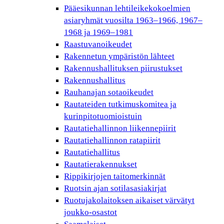
Pääesikunnan lehtileikekokoelmien
asiaryhmät vuosilta 1963–1966, 1967–
1968 ja 1969–1981
Raastuvanoikeudet
Rakennetun ympäristön lähteet
Rakennushallituksen piirustukset
Rakennushallitus
Rauhanajan sotaoikeudet
Rautateiden tutkimuskomitea ja
kurinpitotuomioistuin
Rautatiehallinnon liikennepiirit
Rautatiehallinnon ratapiirit
Rautatiehallitus
Rautatierakennukset
Rippikirjojen taitomerkinnät
Ruotsin ajan sotilasasiakirjat
Ruotujakolaitoksen aikaiset värvätyt
joukko-osastot