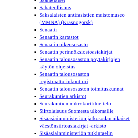
Saamelaiset
Sahateollisuus
Saksalaisten antifasistien muistomuseo
(MMNA) (Krasnogorsk)
Senaatti
Senaatin kartastot
Senaatin oikeusosasto
Senaatin perinnöksiostoasiakirjat
Senaatin talousosaston pöytäkirjojen
käytön ohjeistus
Senaatin talousosaston
registraattorinkonttori
Senaatin talousosaston toimituskunnat
Seurakuntien arkistot
Seurakuntien mikrokorttiluettelo
Siirtolaisuus Suomesta ulkomaille
Sisäasiainministeriön jatkosodan aikaiset
väestönsiirtoasiakirjat -arkisto
Sisäasiainministeriön tutkintaelin