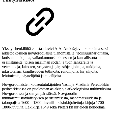
Yksityishenkilöitä edustaa kreivi A.A. Araktšejevin kokoelma sekä
arkistot koskien novgorodilaisia tilanomistajia, teollisuusharjoittajia,
kotiseutututkijoita, vallankumousliikkeeseen ja kansallissotaan
osallistuneita, toisen maailman sodan ja työn sankareita ja
veteraaneja, laitosten, yritysten ja järjestöjen johtajia, tutkijoita,
arkistolaisia, kirjallisuuden tutkijoita, runoilijoita, kirjailijoita,
lehtimiehiä, näyttelijöitä ja taiteilijoita.
Novgorodilaisten kotiseututukijoiden Vasili ja Vladimir Peredolskin
perhearkistossa on puolestaan asiakirjoja arkeologisista tutkimuksista
Novgorodissa ja sen ympäristössä, Novgorodin
muinaismuistoyhdistyksen perustamisesta, maaomaisuudesta ja
talonpojista 1600 – 1800 -luvuilla, käsinkirjoitettuja kirjoja 1700 –
1800-luvuilta, Lakikirja 1649 sekä Pietari I:n kirjeiden kokoelma.