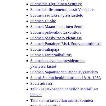
Suomalais-Ugrilainen Seura ry
Suomalaisille annetut passit Venäjälle
Suomen asutuksen yleisluettelo
Suomen Huolto
Suomen Maantieteellinen Seura
Suomen palovakuutuskonttori
Suomen passivirasto Pietarissa
Suomen Punainen Risti, Sotavankitoimisto
Suomen rahapaja
Suomen santarmihallitus
Suomen tasavallan presidenttien
yksityisarkistot
Suomen Vapaussodan itsenäisyysarkisto
Suomi-Seuran henkilökortisto 1819–1858
Suuri adressi
Talvi- ja jatkosodan henkilöhistorialliset
lähteet
Tatarstanin tasavallan arkistokomitea