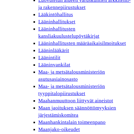
Luovutetun alueen varuskuntien arkkitehti-
ja rakennepiirustukset
Lääkintöhallitus
Lääninhallitukset
Lääninhallitusten
kansliakuulustelupöytäkirjat
Lääninhallitusten määräaikaisilmoitukset
Lääninlääkärit
Läänintilit
Lääninvankilat
Maa- ja metsätalousministeriön
asutusasiainosasto
Maa- ja metsätalousministeriön
tyyppitalopiirustukset
Maahanmuuttoon liittyvät aineistot
Maan jaoituksen säännöttömyyksien
järjestämiskomitea
Maanhankintalain toimeenpano
Maanjako-oikeudet