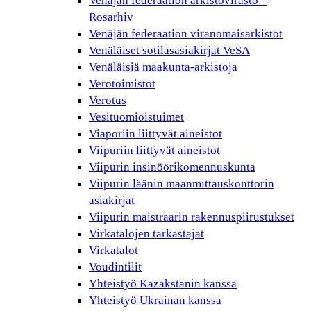
Venäjän federaation arkistovirasto –
Rosarhiv
Venäjän federaation viranomaisarkistot
Venäläiset sotilasasiakirjat VeSA
Venäläisiä maakunta-arkistoja
Verotoimistot
Verotus
Vesituomioistuimet
Viaporiin liittyvät aineistot
Viipuriin liittyvät aineistot
Viipurin insinöörikomennuskunta
Viipurin läänin maanmittauskonttorin
asiakirjat
Viipurin maistraarin rakennuspiirustukset
Virkatalojen tarkastajat
Virkatalot
Voudintilit
Yhteistyö Kazakstanin kanssa
Yhteistyö Ukrainan kanssa