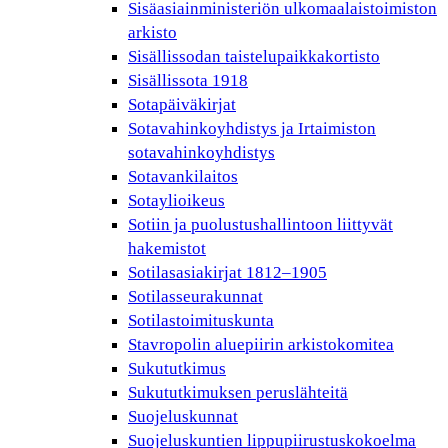
Sisäasiainministeriön ulkomaalaistoimiston
arkisto
Sisällissodan taistelupaikkakortisto
Sisällissota 1918
Sotapäiväkirjat
Sotavahinkoyhdistys ja Irtaimiston
sotavahinkoyhdistys
Sotavankilaitos
Sotaylioikeus
Sotiin ja puolustushallintoon liittyvät
hakemistot
Sotilasasiakirjat 1812–1905
Sotilasseurakunnat
Sotilastoimituskunta
Stavropolin aluepiirin arkistokomitea
Sukututkimus
Sukututkimuksen peruslähteitä
Suojeluskunnat
Suojeluskuntien lippupiirustuskokoelma