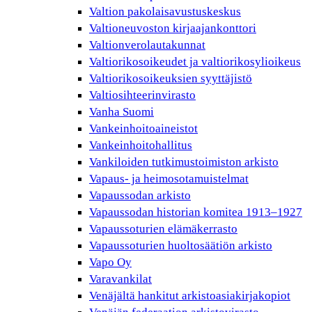
Valtion pakolaisavustuskeskus
Valtioneuvoston kirjaajankonttori
Valtionverolautakunnat
Valtiorikosoikeudet ja valtiorikosylioikeus
Valtiorikosoikeuksien syyttäjistö
Valtiosihteerinvirasto
Vanha Suomi
Vankeinhoitoaineistot
Vankeinhoitohallitus
Vankiloiden tutkimustoimiston arkisto
Vapaus- ja heimosotamuistelmat
Vapaussodan arkisto
Vapaussodan historian komitea 1913–1927
Vapaussoturien elämäkerrasto
Vapaussoturien huoltosäätiön arkisto
Vapo Oy
Varavankilat
Venäjältä hankitut arkistoasiakirjakopiot