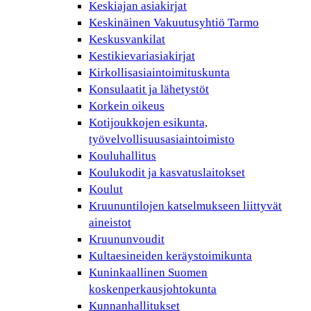
Keskiajan asiakirjat
Keskinäinen Vakuutusyhtiö Tarmo
Keskusvankilat
Kestikievariasiakirjat
Kirkollisasiaintoimituskunta
Konsulaatit ja lähetystöt
Korkein oikeus
Kotijoukkojen esikunta,
työvelvollisuusasiaintoimisto
Kouluhallitus
Koulukodit ja kasvatuslaitokset
Koulut
Kruununtilojen katselmukseen liittyvät
aineistot
Kruununvoudit
Kultaesineiden keräystoimikunta
Kuninkaallinen Suomen
koskenperkausjohtokunta
Kunnanhallitukset