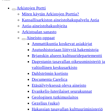
Arkistojen Portti
Miten käytän Arkistojen Porttia?
Kansallisarkiston aineistohakupalvelu Astia
Astia-aineistohakuohjeita
Arkistoalan sanasto
Aineisto-oppaat
Ammattikuntia koskevat asiakirjat
Asutushistoriaan liittyviä hakemistoja
Brjanskin alueen kulttuuridepartementti
Dagestanin tasavallan oikeusministeriö ja
valtiollinen keskusarkisto
Dahlströmin kortisto
Documenta Carelica
Etäsäilytyksessä oleva aineisto
Evankelis-luterilaiset seurakunnat
Geologinen tutkimuslaitos
Gezelius (suku)
Hakassian tasavallan kulttuuriministeriö