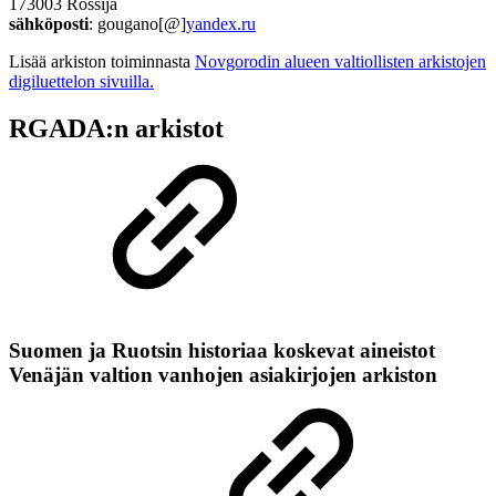
173003 Rossija
sähköposti
: gougano[@]
yandex.ru
Lisää arkiston toiminnasta
Novgorodin alueen valtiollisten arkistojen
digiluettelon sivuilla.
RGADA:n arkistot
Suomen ja Ruotsin historiaa koskevat aineistot
Venäjän valtion vanhojen asiakirjojen arkiston