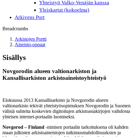
Yhteistyö Valko-Venäjän kanssa
Yleiskartat (kokoelma)
Arkivens Port
Breadcrumbs
Arkistojen Portti
Aineisto-oppaat
Sisällys
Novgorodin alueen valtionarkiston ja
Kansallisarkiston arkistoaineistoyhteistyö
Elokuussa 2013 Kansallisarkisto ja Novgorodin alueen
valtionarkisto tekivät yhteistyösopimuksen Novgorodin ja Suomen
välisiä suhteita koskevien digitoitujen arkistoasiakirjojen vaihdosta
yhteisen internet-portaalin luomiseksi.
Novgorod – Finland
-nimisen portaalin tarkoituksena oli kahden
maan julkisten arkistoaineistojen tutkimusmahdollisuuksien ja