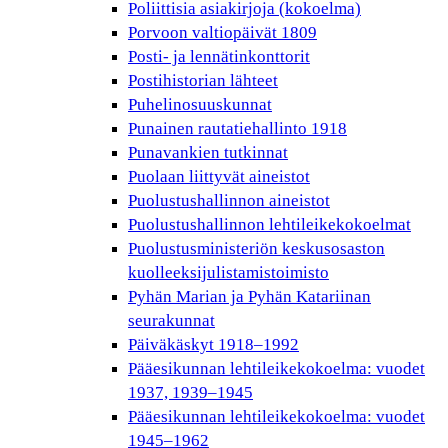
Poliittisia asiakirjoja (kokoelma)
Porvoon valtiopäivät 1809
Posti- ja lennätinkonttorit
Postihistorian lähteet
Puhelinosuuskunnat
Punainen rautatiehallinto 1918
Punavankien tutkinnat
Puolaan liittyvät aineistot
Puolustushallinnon aineistot
Puolustushallinnon lehtileikekokoelmat
Puolustusministeriön keskusosaston
kuolleeksijulistamistoimisto
Pyhän Marian ja Pyhän Katariinan
seurakunnat
Päiväkäskyt 1918–1992
Pääesikunnan lehtileikekokoelma: vuodet
1937, 1939–1945
Pääesikunnan lehtileikekokoelma: vuodet
1945–1962