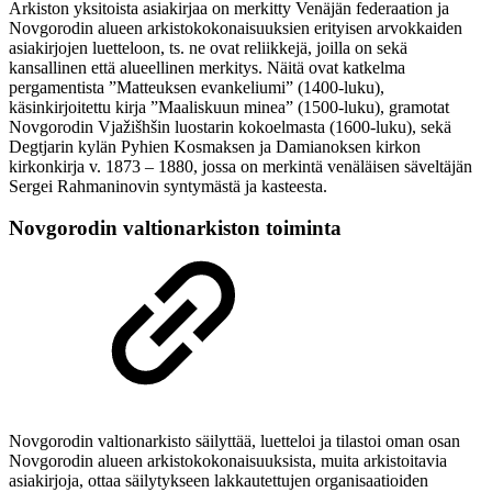
Arkiston yksitoista asiakirjaa on merkitty Venäjän federaation ja
Novgorodin alueen arkistokokonaisuuksien erityisen arvokkaiden
asiakirjojen luetteloon, ts. ne ovat reliikkejä, joilla on sekä
kansallinen että alueellinen merkitys. Näitä ovat katkelma
pergamentista ”Matteuksen evankeliumi” (1400-luku),
käsinkirjoitettu kirja ”Maaliskuun minea” (1500-luku), gramotat
Novgorodin Vjažišhšin luostarin kokoelmasta (1600-luku), sekä
Degtjarin kylän Pyhien Kosmaksen ja Damianoksen kirkon
kirkonkirja v. 1873 – 1880, jossa on merkintä venäläisen säveltäjän
Sergei Rahmaninovin syntymästä ja kasteesta.
Novgorodin valtionarkiston toiminta
Novgorodin valtionarkisto säilyttää, luetteloi ja tilastoi oman osan
Novgorodin alueen arkistokokonaisuuksista, muita arkistoitavia
asiakirjoja, ottaa säilytykseen lakkautettujen organisaatioiden