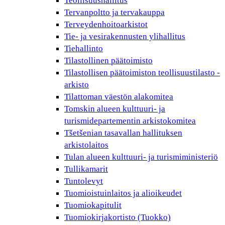
Teollisuushallitus
Tervanpoltto ja tervakauppa
Terveydenhoitoarkistot
Tie- ja vesirakennusten ylihallitus
Tiehallinto
Tilastollinen päätoimisto
Tilastollisen päätoimiston teollisuustilasto -
arkisto
Tilattoman väestön alakomitea
Tomskin alueen kulttuuri- ja
turismidepartementin arkistokomitea
Tšetšenian tasavallan hallituksen
arkistolaitos
Tulan alueen kulttuuri- ja turismiministeriö
Tullikamarit
Tuntolevyt
Tuomioistuinlaitos ja alioikeudet
Tuomiokapitulit
Tuomiokirjakortisto (Tuokko)