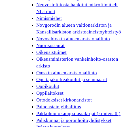
Neuvostoliitosta hankitut mikrofilmit eli
NL-filmit
Nimismiehet
Novgorodin alueen valtionarkiston ja
Kansallisarkiston arkistoaineistoyhteistyö
Novosibirskin alueen arkistohallinto
Nuorisoseurat
Oikeusistuimet
Oikeusministeriön vankeinhoito-osaston
arkisto
Omskin alueen arkistohallinto
Opettajakorkeakoulut ja seminaarit
Oppikoulut
Oppilaitokset
Ortodoksiset kirkonarkistot
Painoasiain ylihallitus
Pakkohuutokauppa-asiakirjat (kiinteistöt)
Paliskunnat ja poronhoitoyhdistykset