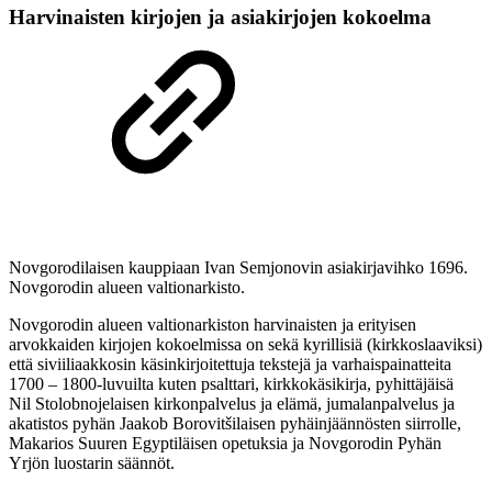
Harvinaisten kirjojen ja asiakirjojen kokoelma
Novgorodilaisen kauppiaan Ivan Semjonovin asiakirjavihko 1696.
Novgorodin alueen valtionarkisto.
Novgorodin alueen valtionarkiston harvinaisten ja erityisen
arvokkaiden kirjojen kokoelmissa on sekä kyrillisiä (kirkkoslaaviksi)
että siviiliaakkosin käsinkirjoitettuja tekstejä ja varhaispainatteita
1700 – 1800-luvuilta kuten psalttari, kirkkokäsikirja, pyhittäjäisä
Nil Stolobnojelaisen kirkonpalvelus ja elämä, jumalanpalvelus ja
akatistos pyhän Jaakob Borovitšilaisen pyhäinjäännösten siirrolle,
Makarios Suuren Egyptiläisen opetuksia ja Novgorodin Pyhän
Yrjön luostarin säännöt.