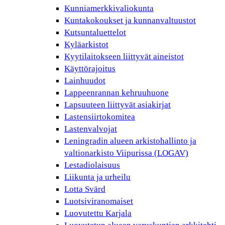
Kunniamerkkivaliokunta
Kuntakokoukset ja kunnanvaltuustot
Kutsuntaluettelot
Kyläarkistot
Kyytilaitokseen liittyvät aineistot
Käyttörajoitus
Lainhuudot
Lappeenrannan kehruuhuone
Lapsuuteen liittyvät asiakirjat
Lastensiirtokomitea
Lastenvalvojat
Leningradin alueen arkistohallinto ja
valtionarkisto Viipurissa (LOGAV)
Lestadiolaisuus
Liikunta ja urheilu
Lotta Svärd
Luotsiviranomaiset
Luovutettu Karjala