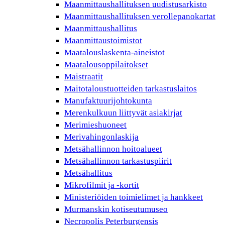
Maanmittaushallituksen uudistusarkisto
Maanmittaushallituksen verollepanokartat
Maanmittaushallitus
Maanmittaustoimistot
Maatalouslaskenta-aineistot
Maatalousoppilaitokset
Maistraatit
Maitotaloustuotteiden tarkastuslaitos
Manufaktuurijohtokunta
Merenkulkuun liittyvät asiakirjat
Merimieshuoneet
Merivahingonlaskija
Metsähallinnon hoitoalueet
Metsähallinnon tarkastuspiirit
Metsähallitus
Mikrofilmit ja -kortit
Ministeriöiden toimielimet ja hankkeet
Murmanskin kotiseutumuseo
Necropolis Peterburgensis