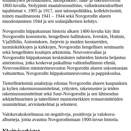
sotilaskylien perustaminen, talonpoikais-, maa- ja oikeusreformit
1860-luvulla, Stolypinin maatalousuudistus, vallankumoukselliset
tapahtumat v. 1905 ja 1917, uusi talouspolitiikka, kollektivisointi,
toinen maailmansota 1941 – 1944 sekä Novgorodin alueen
muodostaminen 1944 ja sen sodanjälkeinen kehitys.
Novgorodin hiippakunnan historia alkaen 1400-luvulta käy ilmi
Novgorodin konsistorin, hengellisen hallituksen, Iverskin, Hutinin,
Vjažišhšin, Antoniuksen, Jurjevin ja muiden luostareiden,
tuomiokirkkojen ja kirkkojen, Novgorodin hengellisen seminaarin
sekä hengellisten koulujen arkistoista. Neuvostovallan ja
Novgorodin hiippakunnan keskinäisten suhteiden historia heijastuu
aineistoissa, jotka koskevat paikallisia valtionhallinnon elimiä,
Neuvostoliiton ministerineuvoston Novgorodin alueen uskontoasian
valtuutettua, Novgorodin hiippakuntaneuvostoa ja pappiskoulua.
Tieteellisteknisiä asiakirjoja edustaa Novgorodin alueen kaupunkien
ja kylien rakennussuunnitelmat, yritysten, rakennusten ja teiden
rakennussuunnitelmat sekä Suur-Novgorodin ja sen lähiseudun
arkkitehtuuristen ja taiteellisten muistomerkkien restaurointitöiden
suunnitelmat, arviolaskelmat ja selonteot.
Valokuvakokoelmassa on negatiiveja, positiiveja ja valokuva-
albumeja, joista avautuu Novgorodinmaan 1900-luvun historia.
Yksityisarkistot