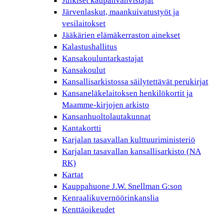
Julkiset kaupanvahvistajat
Järvenlaskut, maankuivatustyöt ja
vesilaitokset
Jääkärien elämäkerraston ainekset
Kalastushallitus
Kansakouluntarkastajat
Kansakoulut
Kansallisarkistossa säilytettävät perukirjat
Kansaneläkelaitoksen henkilökortit ja
Maamme-kirjojen arkisto
Kansanhuoltolautakunnat
Kantakortti
Karjalan tasavallan kulttuuriministeriö
Karjalan tasavallan kansallisarkisto (NA
RK)
Kartat
Kauppahuone J.W. Snellman G:son
Kenraalikuvernöörinkanslia
Kenttäoikeudet