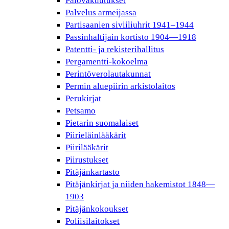
Palovakuutukset
Palvelus armeijassa
Partisaanien siviiliuhrit 1941–1944
Passinhaltijain kortisto 1904—1918
Patentti- ja rekisterihallitus
Pergamentti-kokoelma
Perintöverolautakunnat
Permin aluepiirin arkistolaitos
Perukirjat
Petsamo
Pietarin suomalaiset
Piirieläinlääkärit
Piirilääkärit
Piirustukset
Pitäjänkartasto
Pitäjänkirjat ja niiden hakemistot 1848—
1903
Pitäjänkokoukset
Poliisilaitokset