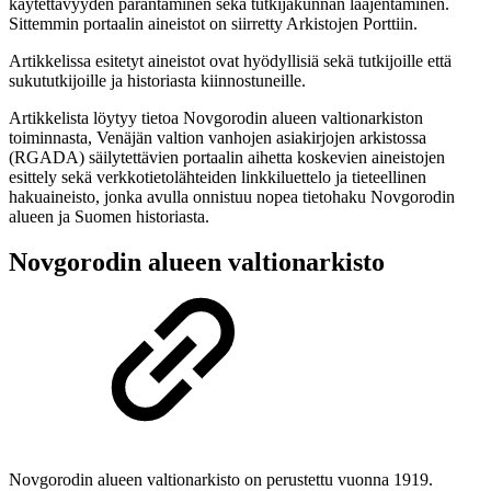
käytettävyyden parantaminen sekä tutkijakunnan laajentaminen.
Sittemmin portaalin aineistot on siirretty Arkistojen Porttiin.
Artikkelissa esitetyt aineistot ovat hyödyllisiä sekä tutkijoille että
sukututkijoille ja historiasta kiinnostuneille.
Artikkelista löytyy tietoa Novgorodin alueen valtionarkiston
toiminnasta, Venäjän valtion vanhojen asiakirjojen arkistossa
(RGADA) säilytettävien portaalin aihetta koskevien aineistojen
esittely sekä verkkotietolähteiden linkkiluettelo ja tieteellinen
hakuaineisto, jonka avulla onnistuu nopea tietohaku Novgorodin
alueen ja Suomen historiasta.
Novgorodin alueen valtionarkisto
Novgorodin alueen valtionarkisto on perustettu vuonna 1919.