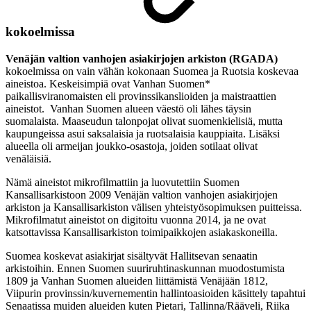
kokoelmissa
Venäjän valtion vanhojen asiakirjojen arkiston (RGADA)
kokoelmissa on vain vähän kokonaan Suomea ja Ruotsia koskevaa
aineistoa. Keskeisimpiä ovat Vanhan Suomen*
paikallisviranomaisten eli provinssikanslioiden ja maistraattien
aineistot. Vanhan Suomen alueen väestö oli lähes täysin
suomalaista. Maaseudun talonpojat olivat suomenkielisiä, mutta
kaupungeissa asui saksalaisia ja ruotsalaisia kauppiaita. Lisäksi
alueella oli armeijan joukko-osastoja, joiden sotilaat olivat
venäläisiä.
Nämä aineistot mikrofilmattiin ja luovutettiin Suomen
Kansallisarkistoon 2009 Venäjän valtion vanhojen asiakirjojen
arkiston ja Kansallisarkiston välisen yhteistyösopimuksen puitteissa.
Mikrofilmatut aineistot on digitoitu vuonna 2014, ja ne ovat
katsottavissa Kansallisarkiston toimipaikkojen asiakaskoneilla.
Suomea koskevat asiakirjat sisältyvät Hallitsevan senaatin
arkistoihin. Ennen Suomen suuriruhtinaskunnan muodostumista
1809 ja Vanhan Suomen alueiden liittämistä Venäjään 1812,
Viipurin provinssin/kuvernementin hallintoasioiden käsittely tapahtui
Senaatissa muiden alueiden kuten Pietari, Tallinna/Rääveli, Riika