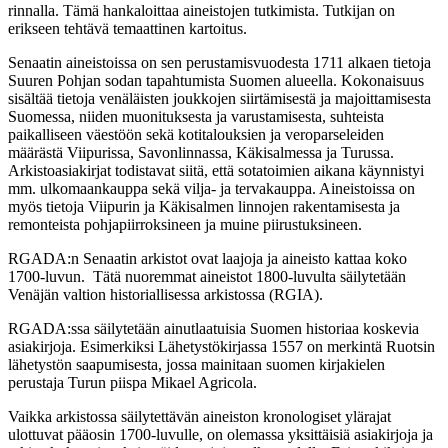
rinnalla. Tämä hankaloittaa aineistojen tutkimista. Tutkijan on
erikseen tehtävä temaattinen kartoitus.
Senaatin aineistoissa on sen perustamisvuodesta 1711 alkaen tietoja
Suuren Pohjan sodan tapahtumista Suomen alueella. Kokonaisuus
sisältää tietoja venäläisten joukkojen siirtämisestä ja majoittamisesta
Suomessa, niiden muonituksesta ja varustamisesta, suhteista
paikalliseen väestöön sekä kotitalouksien ja veroparseleiden
määrästä Viipurissa, Savonlinnassa, Käkisalmessa ja Turussa.
Arkistoasiakirjat todistavat siitä, että sotatoimien aikana käynnistyi
mm. ulkomaankauppa sekä vilja- ja tervakauppa. Aineistoissa on
myös tietoja Viipurin ja Käkisalmen linnojen rakentamisesta ja
remonteista pohjapiirroksineen ja muine piirustuksineen.
RGADA:n Senaatin arkistot ovat laajoja ja aineisto kattaa koko
1700-luvun. Tätä nuoremmat aineistot 1800-luvulta säilytetään
Venäjän valtion historiallisessa arkistossa (RGIA).
RGADA:ssa säilytetään ainutlaatuisia Suomen historiaa koskevia
asiakirjoja. Esimerkiksi Lähetystökirjassa 1557 on merkintä Ruotsin
lähetystön saapumisesta, jossa mainitaan suomen kirjakielen
perustaja Turun piispa Mikael Agricola.
Vaikka arkistossa säilytettävän aineiston kronologiset ylärajat
ulottuvat pääosin 1700-luvulle, on olemassa yksittäisiä asiakirjoja ja