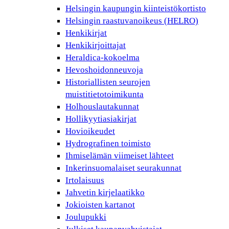
Helsingin kaupungin kiinteistökortisto
Helsingin raastuvanoikeus (HELRO)
Henkikirjat
Henkikirjoittajat
Heraldica-kokoelma
Hevoshoidonneuvoja
Historiallisten seurojen
muistitietotoimikunta
Holhouslautakunnat
Hollikyytiasiakirjat
Hovioikeudet
Hydrografinen toimisto
Ihmiselämän viimeiset lähteet
Inkerinsuomalaiset seurakunnat
Irtolaisuus
Jahvetin kirjelaatikko
Jokioisten kartanot
Joulupukki