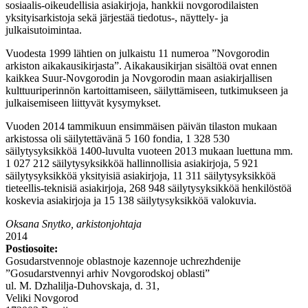
sosiaalis-oikeudellisia asiakirjoja, hankkii novgorodilaisten
yksityisarkistoja sekä järjestää tiedotus-, näyttely- ja
julkaisutoimintaa.
Vuodesta 1999 lähtien on julkaistu 11 numeroa ”Novgorodin
arkiston aikakausikirjasta”. Aikakausikirjan sisältöä ovat ennen
kaikkea Suur-Novgorodin ja Novgorodin maan asiakirjallisen
kulttuuriperinnön kartoittamiseen, säilyttämiseen, tutkimukseen ja
julkaisemiseen liittyvät kysymykset.
Vuoden 2014 tammikuun ensimmäisen päivän tilaston mukaan
arkistossa oli säilytettävänä 5 160 fondia, 1 328 530
säilytysyksikköä 1400-luvulta vuoteen 2013 mukaan luettuna mm.
1 027 212 säilytysyksikköä hallinnollisia asiakirjoja, 5 921
säilytysyksikköä yksityisiä asiakirjoja, 11 311 säilytysyksikköä
tieteellis-teknisiä asiakirjoja, 268 948 säilytysyksikköä henkilöstöä
koskevia asiakirjoja ja 15 138 säilytysyksikköä valokuvia.
Oksana Snytko, arkistonjohtaja
2014
Postiosoite:
Gosudarstvennoje oblastnoje kazennoje uchrezhdenije
”Gosudarstvennyi arhiv Novgorodskoj oblasti”
ul. М. Dzhalilja-Duhovskaja, d. 31,
Veliki Novgorod