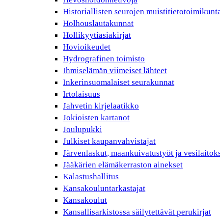
Historiallisten seurojen muistitietotoimikunt
Holhouslautakunnat
Hollikyytiasiakirjat
Hovioikeudet
Hydrografinen toimisto
Ihmiselämän viimeiset lähteet
Inkerinsuomalaiset seurakunnat
Irtolaisuus
Jahvetin kirjelaatikko
Jokioisten kartanot
Joulupukki
Julkiset kaupanvahvistajat
Järvenlaskut, maankuivatustyöt ja vesilaitok
Jääkärien elämäkerraston ainekset
Kalastushallitus
Kansakouluntarkastajat
Kansakoulut
Kansallisarkistossa säilytettävät perukirjat