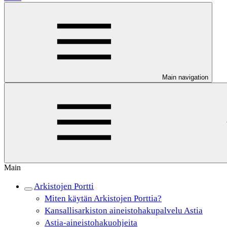
Main navigation
Main
Arkistojen Portti
Miten käytän Arkistojen Porttia?
Kansallisarkiston aineistohakupalvelu Astia
Astia-aineistohakuohjeita