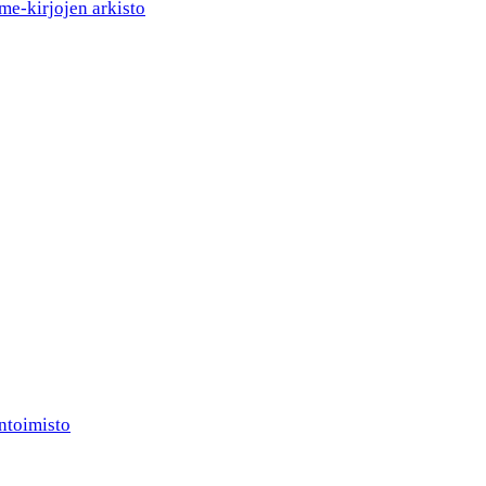
me-kirjojen arkisto
ntoimisto