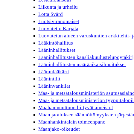
Liikunta ja urheilu
Lotta Svärd
Luotsiviranomaiset
Luovutettu Karjala
Luovutetun alueen varuskuntien arkkitehti- j
Lääkintöhallitus
Lääninhallitukset
Lääninhallitusten kansliakuulustelupöytäkirj
Lääninhallitusten määräaikaisilmoitukset
Lääninlääkärit
Läänintilit
Lääninvankilat
Maa- ja metsätalousministeriön asutusasiain
Maa- ja metsätalousministeriön tyyppitalopii
Maahanmuuttoon liittyvät aineistot
Maan jaoituksen säännöttömyyksien järjest
Maanhankintalain toimeenpano
Maanjako-oikeudet