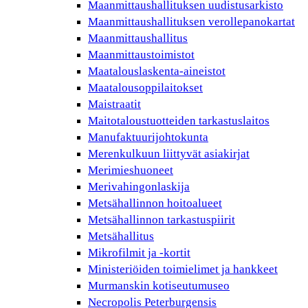
Maanmittaushallituksen uudistusarkisto
Maanmittaushallituksen verollepanokartat
Maanmittaushallitus
Maanmittaustoimistot
Maatalouslaskenta-aineistot
Maatalousoppilaitokset
Maistraatit
Maitotaloustuotteiden tarkastuslaitos
Manufaktuurijohtokunta
Merenkulkuun liittyvät asiakirjat
Merimieshuoneet
Merivahingonlaskija
Metsähallinnon hoitoalueet
Metsähallinnon tarkastuspiirit
Metsähallitus
Mikrofilmit ja -kortit
Ministeriöiden toimielimet ja hankkeet
Murmanskin kotiseutumuseo
Necropolis Peterburgensis