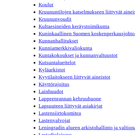
Koulut
Kruununtilojen katselmukseen liittyvät ainei
Kruununvoudit
Kultaesineiden keräystoimikunta
Kuninkaallinen Suomen koskenperkausjohto
Kunnanhallitukset
Kunniamerkkivaliokunta
Kuntakokoukset ja kunnanvaltuustot
Kutsuntaluettelot
Kyläarkistot
Kyytilaitokseen liittyvät aineistot
Käyttörajoitus
Lainhuudot
Lappeenrannan kehruuhuone
Lapsuuteen liittyvät asiakirjat
Lastensiirtokomitea
Lastenvalvojat
Leningradin alueen arkistohallinto ja valtio
Lestadiolaisuus