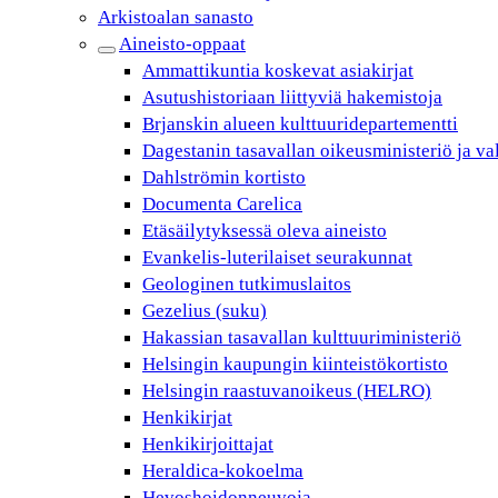
Arkistoalan sanasto
Aineisto-oppaat
Ammattikuntia koskevat asiakirjat
Asutushistoriaan liittyviä hakemistoja
Brjanskin alueen kulttuuridepartementti
Dagestanin tasavallan oikeusministeriö ja va
Dahlströmin kortisto
Documenta Carelica
Etäsäilytyksessä oleva aineisto
Evankelis-luterilaiset seurakunnat
Geologinen tutkimuslaitos
Gezelius (suku)
Hakassian tasavallan kulttuuriministeriö
Helsingin kaupungin kiinteistökortisto
Helsingin raastuvanoikeus (HELRO)
Henkikirjat
Henkikirjoittajat
Heraldica-kokoelma
Hevoshoidonneuvoja