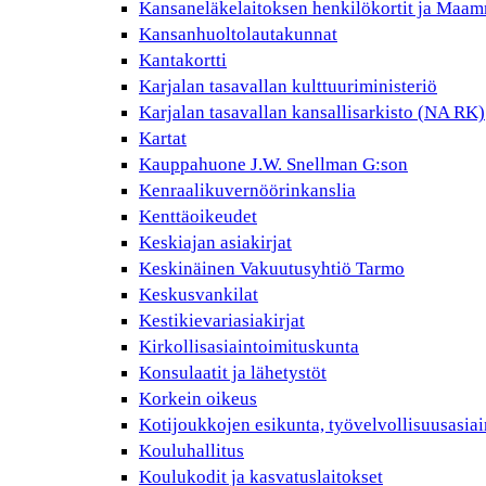
Kansaneläkelaitoksen henkilökortit ja Maam
Kansanhuoltolautakunnat
Kantakortti
Karjalan tasavallan kulttuuriministeriö
Karjalan tasavallan kansallisarkisto (NA RK)
Kartat
Kauppahuone J.W. Snellman G:son
Kenraalikuvernöörinkanslia
Kenttäoikeudet
Keskiajan asiakirjat
Keskinäinen Vakuutusyhtiö Tarmo
Keskusvankilat
Kestikievariasiakirjat
Kirkollisasiaintoimituskunta
Konsulaatit ja lähetystöt
Korkein oikeus
Kotijoukkojen esikunta, työvelvollisuusasiai
Kouluhallitus
Koulukodit ja kasvatuslaitokset