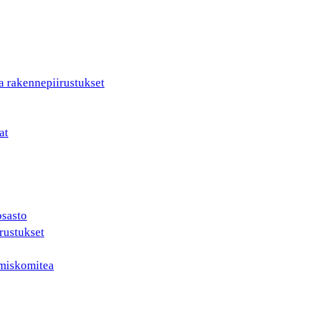
a rakennepiirustukset
at
osasto
rustukset
ämiskomitea