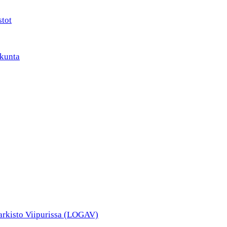
stot
kunta
narkisto Viipurissa (LOGAV)