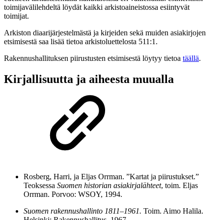
toimijavälilehdeltä löydät kaikki arkistoaineistossa esiintyvät
toimijat.
Arkiston diaarijärjestelmästä ja kirjeiden sekä muiden asiakirjojen
etsimisestä saa lisää tietoa arkistoluettelosta 511:1.
Rakennushallituksen piirustusten etsimisestä löytyy tietoa
täällä
.
Kirjallisuutta ja aiheesta muualla
Rosberg, Harri, ja Eljas Orrman. ”Kartat ja piirustukset.”
Teoksessa
Suomen historian asiakirjalähteet
, toim. Eljas
Orrman. Porvoo: WSOY, 1994.
Suomen rakennushallinto 1811–1961.
Toim. Aimo Halila.
Helsinki: Rakennushallitus, 1967.