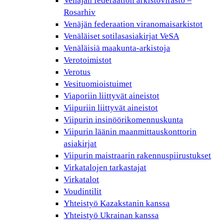
Venäjän federaation arkistovirasto –
Rosarhiv
Venäjän federaation viranomaisarkistot
Venäläiset sotilasasiakirjat VeSA
Venäläisiä maakunta-arkistoja
Verotoimistot
Verotus
Vesituomioistuimet
Viaporiin liittyvät aineistot
Viipuriin liittyvät aineistot
Viipurin insinöörikomennuskunta
Viipurin läänin maanmittauskonttorin
asiakirjat
Viipurin maistraarin rakennuspiirustukset
Virkatalojen tarkastajat
Virkatalot
Voudintilit
Yhteistyö Kazakstanin kanssa
Yhteistyö Ukrainan kanssa