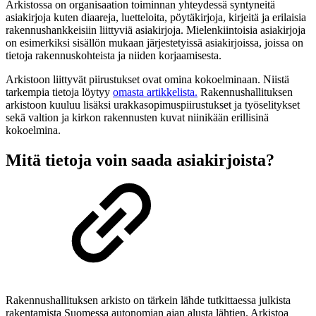
Arkistossa on organisaation toiminnan yhteydessä syntyneitä
asiakirjoja kuten diaareja, luetteloita, pöytäkirjoja, kirjeitä ja erilaisia
rakennushankkeisiin liittyviä asiakirjoja. Mielenkiintoisia asiakirjoja
on esimerkiksi sisällön mukaan järjestetyissä asiakirjoissa, joissa on
tietoja rakennuskohteista ja niiden korjaamisesta.
Arkistoon liittyvät piirustukset ovat omina kokoelminaan. Niistä
tarkempia tietoja löytyy
omasta artikkelista.
Rakennushallituksen
arkistoon kuuluu lisäksi urakkasopimuspiirustukset ja työselitykset
sekä valtion ja kirkon rakennusten kuvat niinikään erillisinä
kokoelmina.
Mitä tietoja voin saada asiakirjoista?
Rakennushallituksen arkisto on tärkein lähde tutkittaessa julkista
rakentamista Suomessa autonomian ajan alusta lähtien. Arkistoa