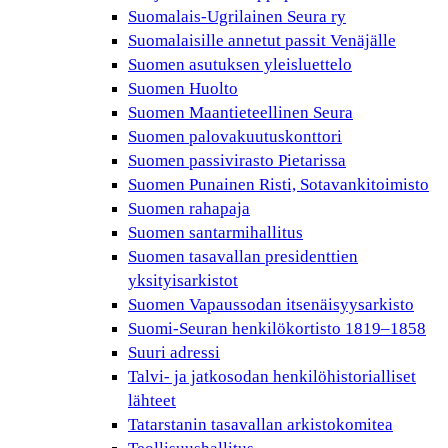
Suomalais-Ugrilainen Seura ry
Suomalaisille annetut passit Venäjälle
Suomen asutuksen yleisluettelo
Suomen Huolto
Suomen Maantieteellinen Seura
Suomen palovakuutuskonttori
Suomen passivirasto Pietarissa
Suomen Punainen Risti, Sotavankitoimisto
Suomen rahapaja
Suomen santarmihallitus
Suomen tasavallan presidenttien
yksityisarkistot
Suomen Vapaussodan itsenäisyysarkisto
Suomi-Seuran henkilökortisto 1819–1858
Suuri adressi
Talvi- ja jatkosodan henkilöhistorialliset
lähteet
Tatarstanin tasavallan arkistokomitea