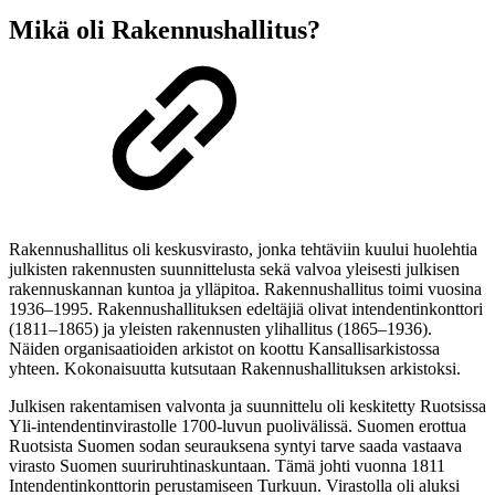
Mikä oli Rakennushallitus?
Rakennushallitus oli keskusvirasto, jonka tehtäviin kuului huolehtia
julkisten rakennusten suunnittelusta sekä valvoa yleisesti julkisen
rakennuskannan kuntoa ja ylläpitoa. Rakennushallitus toimi vuosina
1936
–
1995. Rakennushallituksen edeltäjiä olivat intendentinkonttori
(1811–1865) ja yleisten rakennusten ylihallitus (1865–1936).
Näiden organisaatioiden arkistot on koottu Kansallisarkistossa
yhteen. Kokonaisuutta kutsutaan Rakennushallituksen arkistoksi.
Julkisen rakentamisen valvonta ja suunnittelu oli keskitetty Ruotsissa
Yli-intendentinvirastolle 1700-luvun puolivälissä. Suomen erottua
Ruotsista Suomen sodan seurauksena syntyi tarve saada vastaava
virasto Suomen suuriruhtinaskuntaan. Tämä johti vuonna 1811
Intendentinkonttorin perustamiseen Turkuun. Virastolla oli aluksi