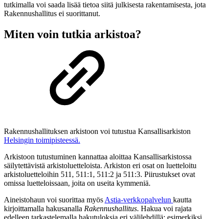
tutkimalla voi saada lisää tietoa siitä julkisesta rakentamisesta, jota
Rakennushallitus ei suorittanut.
Miten voin tutkia arkistoa?
Rakennushallituksen arkistoon voi tutustua Kansallisarkiston
Helsingin toimipisteessä.
Arkistoon tutustuminen kannattaa aloittaa Kansallisarkistossa
säilytettävistä arkistoluetteloista. Arkiston eri osat on luetteloitu
arkistoluetteloihin 511, 511:1, 511:2 ja 511:3. Piirustukset ovat
omissa luetteloissaan, joita on useita kymmeniä.
Aineistohaun voi suorittaa myös
Astia-verkkopalvelun
kautta
kirjoittamalla hakusanalla
Rakennushallitus
. Hakua voi rajata
edelleen tarkastelemalla hakutuloksia eri välilehdillä: esimerkiksi