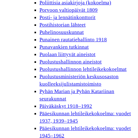
Poliittisia asiakirjoja (kokoelma)
Porvoon valtiopäivät 1809
Posti- ja lennätinkonttorit
Postihistorian lähteet
Puhelinosuuskunnat
Punainen rautatiehallinto 1918
Punavankien tutkinnat
Puolaan liittyvät aineistot
Puolustushallinnon aineistot
Puolustushallinnon lehtileikekokoelmat
Puolustusministeriön keskusosaston
kuolleeksijulistamistoimisto
Pyhän Marian ja Pyhän Katariinan
seurakunnat
Päiväkäskyt 1918–1992
Pääesikunnan lehtileikekokoelma: vuodet
1937, 1939–1945
Pääesikunnan lehtileikekokoelma: vuodet
1945–1962