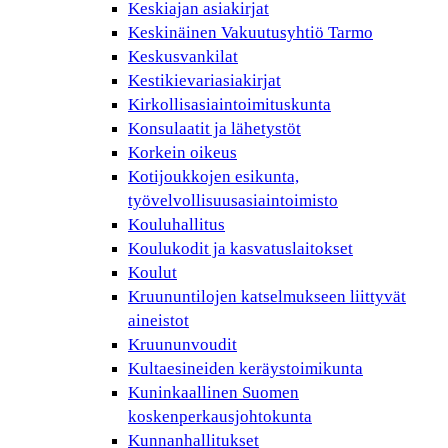
Keskiajan asiakirjat
Keskinäinen Vakuutusyhtiö Tarmo
Keskusvankilat
Kestikievariasiakirjat
Kirkollisasiaintoimituskunta
Konsulaatit ja lähetystöt
Korkein oikeus
Kotijoukkojen esikunta,
työvelvollisuusasiaintoimisto
Kouluhallitus
Koulukodit ja kasvatuslaitokset
Koulut
Kruununtilojen katselmukseen liittyvät
aineistot
Kruununvoudit
Kultaesineiden keräystoimikunta
Kuninkaallinen Suomen
koskenperkausjohtokunta
Kunnanhallitukset