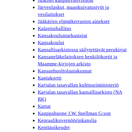
Julkiset kaupanvahvistajat
Järvenlaskut, maankuivatustyöt ja
vesilaitokset
Jääkärien elämäkerraston ainekset
Kalastushallitus
Kansakouluntarkastajat
Kansakoulut
Kansallisarkistossa säilytettävät perukirjat
Kansaneläkelaitoksen henkilökortit ja
Maamme-kirjojen arkisto
Kansanhuoltolautakunnat
Kantakortti
Karjalan tasavallan kulttuuriministeriö
Karjalan tasavallan kansallisarkisto (NA
RK)
Kartat
Kauppahuone J.W. Snellman G:son
Kenraalikuvernöörinkanslia
Kenttäoikeudet