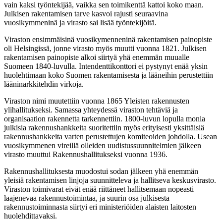
vain kaksi työntekijää, vaikka sen toimikenttä kattoi koko maan.
Julkisen rakentamisen tarve kasvoi rajusti seuraavina
vuosikymmeninä ja virasto sai lisää työntekijöitä.
Viraston ensimmäisinä vuosikymenneninä rakentamisen painopiste
oli Helsingissä, jonne virasto myös muutti vuonna 1821. Julkisen
rakentamisen painopiste alkoi siirtyä yhä enemmän muualle
Suomeen 1840-luvulla. Intendenttikonttori ei pystynyt enää yksin
huolehtimaan koko Suomen rakentamisesta ja lääneihin perustettiin
lääninarkkitehdin virkoja.
Viraston nimi muutettiin vuonna 1865 Yleisten rakennusten
ylihallitukseksi. Samassa yhteydessä viraston tehtäviä ja
organisaation rakennetta tarkennettiin. 1800-luvun lopulla monia
julkisia rakennushankkeita suoritettiin myös erityisesti yksittäisiä
rakennushankkeita varten perustettujen komiteoiden johdolla. Usean
vuosikymmenen vireillä olleiden uudistussuunnitelmien jälkeen
virasto muuttui Rakennushallitukseksi vuonna 1936.
Rakennushallituksesta muodostui sodan jälkeen yhä enemmän
yleisiä rakentamisen linjoja suunnitteleva ja hallitseva keskusvirasto.
Viraston toimivarat eivät enää riittäneet hallitsemaan nopeasti
laajenevaa rakennustoimintaa, ja suurin osa julkisesta
rakennustoiminnasta siirtyi eri ministeriöiden alaisten laitosten
huolehdittavaksi.