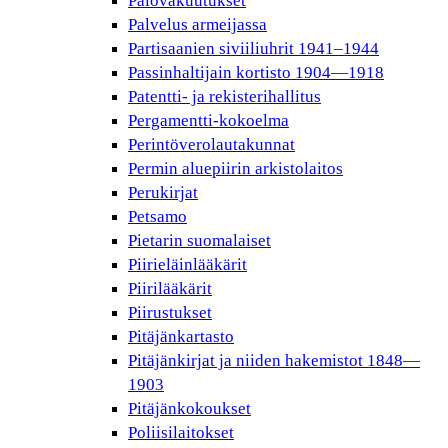
Palovakuutukset
Palvelus armeijassa
Partisaanien siviiliuhrit 1941–1944
Passinhaltijain kortisto 1904—1918
Patentti- ja rekisterihallitus
Pergamentti-kokoelma
Perintöverolautakunnat
Permin aluepiirin arkistolaitos
Perukirjat
Petsamo
Pietarin suomalaiset
Piirieläinlääkärit
Piirilääkärit
Piirustukset
Pitäjänkartasto
Pitäjänkirjat ja niiden hakemistot 1848—
1903
Pitäjänkokoukset
Poliisilaitokset