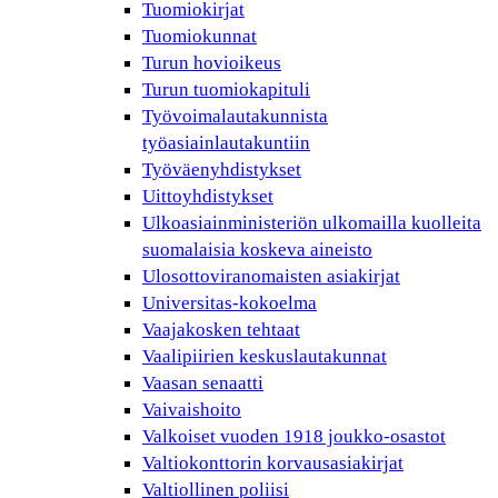
Tuomiokirjat
Tuomiokunnat
Turun hovioikeus
Turun tuomiokapituli
Työvoimalautakunnista
työasiainlautakuntiin
Työväenyhdistykset
Uittoyhdistykset
Ulkoasiainministeriön ulkomailla kuolleita
suomalaisia koskeva aineisto
Ulosottoviranomaisten asiakirjat
Universitas-kokoelma
Vaajakosken tehtaat
Vaalipiirien keskuslautakunnat
Vaasan senaatti
Vaivaishoito
Valkoiset vuoden 1918 joukko-osastot
Valtiokonttorin korvausasiakirjat
Valtiollinen poliisi