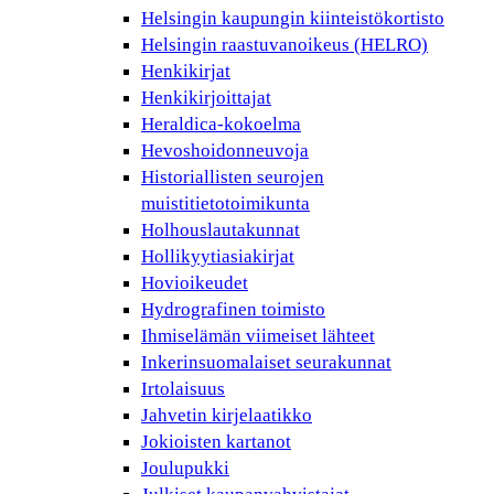
Helsingin kaupungin kiinteistökortisto
Helsingin raastuvanoikeus (HELRO)
Henkikirjat
Henkikirjoittajat
Heraldica-kokoelma
Hevoshoidonneuvoja
Historiallisten seurojen
muistitietotoimikunta
Holhouslautakunnat
Hollikyytiasiakirjat
Hovioikeudet
Hydrografinen toimisto
Ihmiselämän viimeiset lähteet
Inkerinsuomalaiset seurakunnat
Irtolaisuus
Jahvetin kirjelaatikko
Jokioisten kartanot
Joulupukki