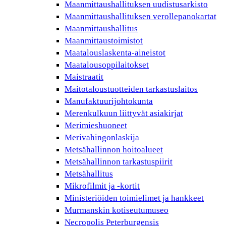
Maanmittaushallituksen uudistusarkisto
Maanmittaushallituksen verollepanokartat
Maanmittaushallitus
Maanmittaustoimistot
Maatalouslaskenta-aineistot
Maatalousoppilaitokset
Maistraatit
Maitotaloustuotteiden tarkastuslaitos
Manufaktuurijohtokunta
Merenkulkuun liittyvät asiakirjat
Merimieshuoneet
Merivahingonlaskija
Metsähallinnon hoitoalueet
Metsähallinnon tarkastuspiirit
Metsähallitus
Mikrofilmit ja -kortit
Ministeriöiden toimielimet ja hankkeet
Murmanskin kotiseutumuseo
Necropolis Peterburgensis