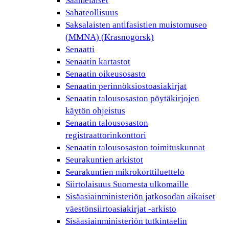
Saamelaiset
Sahateollisuus
Saksalaisten antifasistien muistomuseo
(MMNA) (Krasnogorsk)
Senaatti
Senaatin kartastot
Senaatin oikeusosasto
Senaatin perinnöksiostoasiakirjat
Senaatin talousosaston pöytäkirjojen
käytön ohjeistus
Senaatin talousosaston
registraattorinkonttori
Senaatin talousosaston toimituskunnat
Seurakuntien arkistot
Seurakuntien mikrokorttiluettelo
Siirtolaisuus Suomesta ulkomaille
Sisäasiainministeriön jatkosodan aikaiset
väestönsiirtoasiakirjat -arkisto
Sisäasiainministeriön tutkintaelin