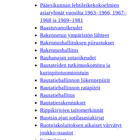
Pääesikunnan lehtileikekokoelmien
asiaryhmät vuosilta 1963–1966, 1967–
1968 ja 1969–1981
Raastuvanoikeudet
Rakennetun ympäristön lähteet
Rakennushallituksen piirustukset
Rakennushallitus
Rauhanajan sotaoikeudet
Rautateiden tutkimuskomitea ja
kurinpitotuomioistuin
Rautatiehallinnon liikennepiirit
Rautatiehallinnon ratapiirit
Rautatiehallitus
Rautatierakennukset
Rippikirjojen taitomerkinnät
Ruotsin ajan sotilasasiakirjat
Ruotujakolaitoksen aikaiset värvätyt
joukko-osastot