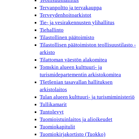
Teollisuushallitus
Tervanpoltto ja tervakauppa
Terveydenhoitoarkistot
Tie- ja vesirakennusten ylihallitus
Tiehallinto
Tilastollinen päätoimisto
Tilastollisen päätoimiston teollisuustilasto -
arkisto
Tilattoman väestön alakomitea
Tomskin alueen kulttuuri- ja
turismidepartementin arkistokomitea
Tšetšenian tasavallan hallituksen
arkistolaitos
Tulan alueen kulttuuri- ja turismiministeriö
Tullikamarit
Tuntolevyt
Tuomioistuinlaitos ja alioikeudet
Tuomiokapitulit
Tuomiokirjakortisto (Tuokko)