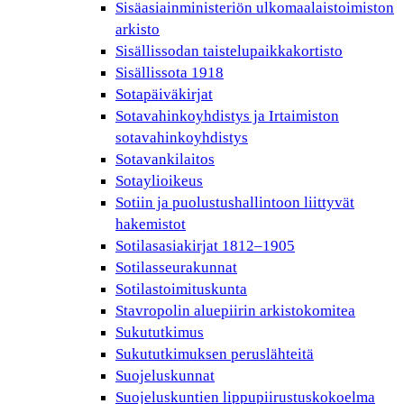
Sisäasiainministeriön ulkomaalaistoimiston
arkisto
Sisällissodan taistelupaikkakortisto
Sisällissota 1918
Sotapäiväkirjat
Sotavahinkoyhdistys ja Irtaimiston
sotavahinkoyhdistys
Sotavankilaitos
Sotaylioikeus
Sotiin ja puolustushallintoon liittyvät
hakemistot
Sotilasasiakirjat 1812–1905
Sotilasseurakunnat
Sotilastoimituskunta
Stavropolin aluepiirin arkistokomitea
Sukututkimus
Sukututkimuksen peruslähteitä
Suojeluskunnat
Suojeluskuntien lippupiirustuskokoelma