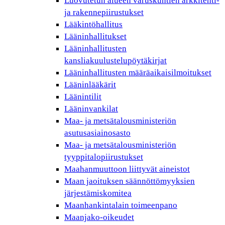
Luovutetun alueen varuskuntien arkkitehti-
ja rakennepiirustukset
Lääkintöhallitus
Lääninhallitukset
Lääninhallitusten
kansliakuulustelupöytäkirjat
Lääninhallitusten määräaikaisilmoitukset
Lääninlääkärit
Läänintilit
Lääninvankilat
Maa- ja metsätalousministeriön
asutusasiainosasto
Maa- ja metsätalousministeriön
tyyppitalopiirustukset
Maahanmuuttoon liittyvät aineistot
Maan jaoituksen säännöttömyyksien
järjestämiskomitea
Maanhankintalain toimeenpano
Maanjako-oikeudet