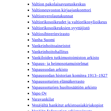
Valtion pakolaisavustuskeskus
Valtioneuvoston kirjaajankonttori
Valtionverolautakunnat
Valtiorikosoikeudet ja valtiorikosylioikeus
Valtiorikosoikeuksien syyttäjistö
Valtiosihteerinvirasto
Vanha Suomi
Vankeinhoitoaineistot
Vankeinhoitohallitus
Vankiloiden tutkimustoimiston arkisto
Vapaus- ja heimosotamuistelmat
Vapaussodan arkisto
Vapaussodan historian komitea 1913–1927
Vapaussoturien elämäkerrasto
Vapaussoturien huoltosäätiön arkisto
Vapo Oy
Varavankilat
Venäjältä hankitut arkistoasiakirjakopiot