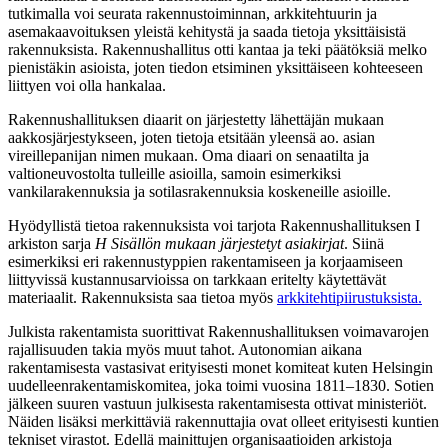
tutkimalla voi seurata rakennustoiminnan, arkkitehtuurin ja
asemakaavoituksen yleistä kehitystä ja saada tietoja yksittäisistä
rakennuksista. Rakennushallitus otti kantaa ja teki päätöksiä melko
pienistäkin asioista, joten tiedon etsiminen yksittäiseen kohteeseen
liittyen voi olla hankalaa.
Rakennushallituksen diaarit on järjestetty lähettäjän mukaan
aakkosjärjestykseen, joten tietoja etsitään yleensä ao. asian
vireillepanijan nimen mukaan. Oma diaari on senaatilta ja
valtioneuvostolta tulleille asioilla, samoin esimerkiksi
vankilarakennuksia ja sotilasrakennuksia koskeneille asioille.
Hyödyllistä tietoa rakennuksista voi tarjota Rakennushallituksen I
arkiston sarja
H Sisällön mukaan järjestetyt asiakirjat
. Siinä
esimerkiksi eri rakennustyppien rakentamiseen ja korjaamiseen
liittyvissä kustannusarvioissa on tarkkaan eritelty käytettävät
materiaalit. Rakennuksista saa tietoa myös
arkkitehtipiirustuksista.
Julkista rakentamista suorittivat Rakennushallituksen voimavarojen
rajallisuuden takia myös muut tahot. Autonomian aikana
rakentamisesta vastasivat erityisesti monet komiteat kuten Helsingin
uudelleenrakentamiskomitea, joka toimi vuosina 1811
–
1830. Sotien
jälkeen suuren vastuun julkisesta rakentamisesta ottivat ministeriöt.
Näiden lisäksi merkittäviä rakennuttajia ovat olleet erityisesti kuntien
tekniset virastot. Edellä mainittujen organisaatioiden arkistoja