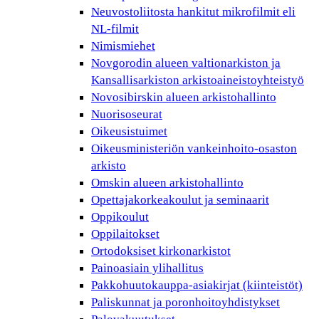
Neuvostoliitosta hankitut mikrofilmit eli
NL-filmit
Nimismiehet
Novgorodin alueen valtionarkiston ja
Kansallisarkiston arkistoaineistoyhteistyö
Novosibirskin alueen arkistohallinto
Nuorisoseurat
Oikeusistuimet
Oikeusministeriön vankeinhoito-osaston
arkisto
Omskin alueen arkistohallinto
Opettajakorkeakoulut ja seminaarit
Oppikoulut
Oppilaitokset
Ortodoksiset kirkonarkistot
Painoasiain ylihallitus
Pakkohuutokauppa-asiakirjat (kiinteistöt)
Paliskunnat ja poronhoitoyhdistykset