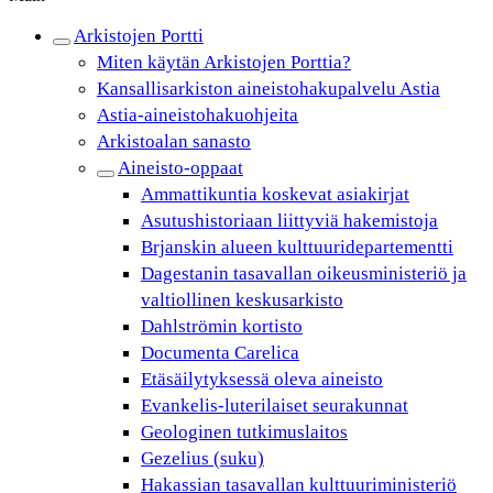
Arkistojen Portti
Miten käytän Arkistojen Porttia?
Kansallisarkiston aineistohakupalvelu Astia
Astia-aineistohakuohjeita
Arkistoalan sanasto
Aineisto-oppaat
Ammattikuntia koskevat asiakirjat
Asutushistoriaan liittyviä hakemistoja
Brjanskin alueen kulttuuridepartementti
Dagestanin tasavallan oikeusministeriö ja
valtiollinen keskusarkisto
Dahlströmin kortisto
Documenta Carelica
Etäsäilytyksessä oleva aineisto
Evankelis-luterilaiset seurakunnat
Geologinen tutkimuslaitos
Gezelius (suku)
Hakassian tasavallan kulttuuriministeriö