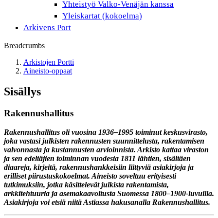
Yhteistyö Valko-Venäjän kanssa
Yleiskartat (kokoelma)
Arkivens Port
Breadcrumbs
Arkistojen Portti
Aineisto-oppaat
Sisällys
Rakennushallitus
Rakennushallitus oli vuosina 1936–1995 toiminut keskusvirasto,
joka vastasi julkisten rakennusten suunnittelusta, rakentamisen
valvonnasta ja kustannusten arvioinnista. Arkisto kattaa viraston
ja sen edeltäjien toiminnan vuodesta 1811 lähtien, sisältäen
diaareja, kirjeitä, rakennushankkeisiin liittyviä asiakirjoja ja
erilliset piirustuskokoelmat. Aineisto soveltuu erityisesti
tutkimuksiin, jotka käsittelevät julkista rakentamista,
arkkitehtuuria ja asemakaavoitusta Suomessa 1800–1900-luvuilla.
Asiakirjoja voi etsiä niitä Astiassa hakusanalla Rakennushallitus.