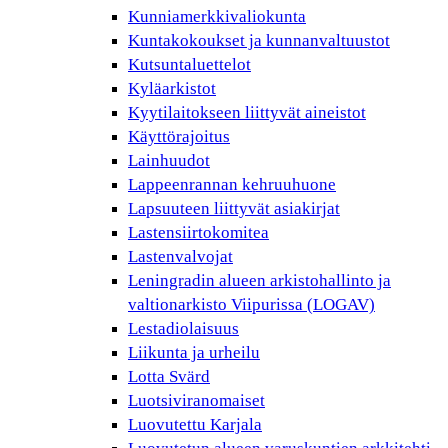
Kunniamerkkivaliokunta
Kuntakokoukset ja kunnanvaltuustot
Kutsuntaluettelot
Kyläarkistot
Kyytilaitokseen liittyvät aineistot
Käyttörajoitus
Lainhuudot
Lappeenrannan kehruuhuone
Lapsuuteen liittyvät asiakirjat
Lastensiirtokomitea
Lastenvalvojat
Leningradin alueen arkistohallinto ja
valtionarkisto Viipurissa (LOGAV)
Lestadiolaisuus
Liikunta ja urheilu
Lotta Svärd
Luotsiviranomaiset
Luovutettu Karjala