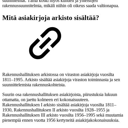
suunnitelmat. Tämä koski myös kuntien ja yhteisöjen
rakennussuunnitelmia, mikäli niihin oli oikeus saada valtionapua.
Mitä asiakirjoja arkisto sisältää?
Rakennushallituksen arkistossa on viraston asiakirjoja vuosilta
1811
–
1995. Arkisto sisältää asiakirjoja viraston toiminnasta ja sen
suunnittelemista rakennuskohteista.
Suurin osa rakennushallituksen asiakirjoista, piirustuksia lukuun
ottamatta, on jaettu kolmeen eri kokonaisuuteen.
Rakennushallituksen I arkisto sisältää asiakirjoja vuosilta 1811
–
1930, Rakennushallituksen II arkisto vuosilta 1928
–
1955 ja
Rakennushallituksen III arkisto vuosilta 1956–1995 sekä muutamia
pienempiä ennen vuotta 1956 kertyneitä asiakirjakokonaisuuksia.