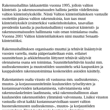
Rakennushallitus lakkautettiin vuonna 1995, jolloin valtion
kiinteistö- ja rakennusomaisuuden hallinta jaettiin viidelletoista
valtion kiinteistöyksikölle. Niistä Valtion kiinteistölaitoksen vastuulle
osoitettiin pääosa valtion rakennuksista, kun taas muut
kiinteistöyksiköt (esimerkiksi vankeinhoitolaitos, tasavallan
presidentin kanslia ja puolustushallinto) vastasivat kiinteistö- ja
rakennusomaisuuden hallinnasta vain oman toimialansa osalta.
Vuonna 2001 Valtion kiinteistölaitoksen nimi muuttui Senaatti-
kiinteistöiksi.
Rakennushallituksen organisaatio muuttui ja tehtävät lisääntyivät
vuosien varrella, mutta pääperiaatteiltaan esim. erilaiset
suunnitteluun ja arkkitehtuuriin liittyneet tehtävät säilyivät
olennaisena osana sen toimintaa. Suunnittelutehtäviin kuului mm.
uudisrakennusten ja muutostöiden suunnittelu sekä kaupunkien ja
kauppaloiden rakennustoimintaa koskeneiden asioiden käsittely.
Rakentamisen osalta virasto oli vastuussa mm. uudisrakennus-,
muutos- ja korjaussuunnitelmiin kuuluneiden työselitysten ja
kustannusarvioiden tarkastamisesta, vahvistamisesta sekä
rakennuslaskelmien laadinnasta, sekä rakennushallinnon alaan
kuuluneiden rakennustöiden ylimmästä valvonnasta. Lisäksi viraston
vastuulla olivat kaikki kustannusarvioiltaan suuret valtion
huonerakennusten uudisrakennus-, muutos- ja korjaustöiden