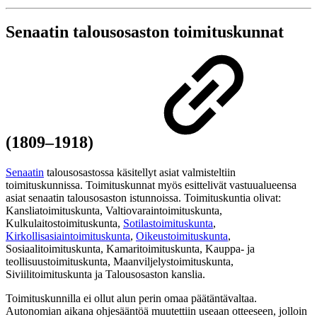
Senaatin talousosaston toimituskunnat
(1809–1918)
Senaatin
talousosastossa käsitellyt asiat valmisteltiin
toimituskunnissa. Toimituskunnat myös esittelivät vastuualueensa
asiat senaatin talousosaston istunnoissa. Toimituskuntia olivat:
Kansliatoimituskunta, Valtiovaraintoimituskunta,
Kulkulaitostoimituskunta,
Sotilastoimituskunta
,
Kirkollisasiaintoimituskunta
,
Oikeustoimituskunta
,
Sosiaalitoimituskunta, Kamaritoimituskunta, Kauppa- ja
teollisuustoimituskunta, Maanviljelystoimituskunta,
Siviilitoimituskunta ja Talousosaston kanslia.
Toimituskunnilla ei ollut alun perin omaa päätäntävaltaa.
Autonomian aikana ohjesääntöä muutettiin useaan otteeseen, jolloin