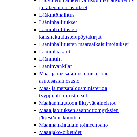
Luovutetun alueen varuskuntien arkkitehti-
ja rakennepiirustukset
Lääkintöhallitus
Lääninhallitukset
Lääninhallitusten
kansliakuulustelupöytäkirjat
Lääninhallitusten määräaikaisilmoitukset
Lääninlääkärit
Läänintilit
Lääninvankilat
Maa- ja metsätalousministeriön
asutusasiainosasto
Maa- ja metsätalousministeriön
tyyppitalopiirustukset
Maahanmuuttoon liittyvät aineistot
Maan jaoituksen säännöttömyyksien
järjestämiskomitea
Maanhankintalain toimeenpano
Maanjako-oikeudet