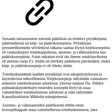
Senaatin talousosaston tekemiä päätöksiä on etsittävä pöytäkirjasta,
päätöstaltiosta tai kirje- tai päätöskonseptista. Pöytäkirjaa
perusteellisemmin selvitettynä ratkaisu saattaa löytyä kirjekonseptista
eli vastauskirjeen toistekappaleesta, anomus- ja valitusasioissa taas
päätöskonseptista. Asian ratkaisut eivät siis ilmene asiakirjavihoista
eli akteista (sarja E). Aktiin on merkitty päätöksen päivämäärä, mutta
kirje- ja päätöskonsepteja ei ole liitetty aktiin.
Toimituskunnittain laaditut pöytäkirjat ovat aikajärjestyksessä ja
käytettävissä mikrofilmeinä. Kirjekonsepteja säilytetään vastauksen
antaneen toimituskunnan arkistossa, yleensä sarjassa Da. Näiden
puhtaaksikirjoitettujen toisteiden konseptit löytyvät asiaa
valmistelleen toimituskunnan arkistosta ja niitä säilytetään
Kansallisarkiston Mikkelin toimipisteessä.
Anomus- ja valitusasioiden päätöksestä tehtiin ensin
konseptikappale asiaa valmistelleessa toimituskunnassa, joka