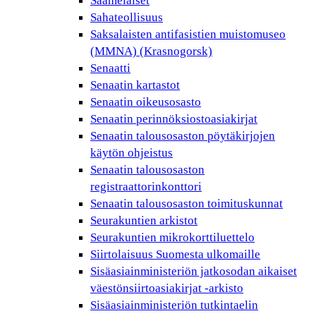
Saamelaiset
Sahateollisuus
Saksalaisten antifasistien muistomuseo
(MMNA) (Krasnogorsk)
Senaatti
Senaatin kartastot
Senaatin oikeusosasto
Senaatin perinnöksiostoasiakirjat
Senaatin talousosaston pöytäkirjojen
käytön ohjeistus
Senaatin talousosaston
registraattorinkonttori
Senaatin talousosaston toimituskunnat
Seurakuntien arkistot
Seurakuntien mikrokorttiluettelo
Siirtolaisuus Suomesta ulkomaille
Sisäasiainministeriön jatkosodan aikaiset
väestönsiirtoasiakirjat -arkisto
Sisäasiainministeriön tutkintaelin