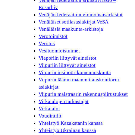
Venäjän federaation arkistovirasto –
Rosarhiv
Venäjän federaation viranomaisarkistot
Venäläiset sotilasasiakirjat VeSA
Venäläisiä maakunta-arkistoja
Verotoimistot
Verotus
Vesituomioistuimet
Viaporiin liittyvät aineistot
Viipuriin liittyvät aineistot
Viipurin insinöörikomennuskunta
Viipurin läänin maanmittauskonttorin
asiakirjat
Viipurin maistraarin rakennuspiirustukset
Virkatalojen tarkastajat
Virkatalot
Voudintilit
Yhteistyö Kazakstanin kanssa
Yhteistyö Ukrainan kanssa