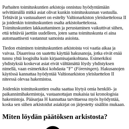
Parhaiten toimituskuntien arkistoja onnistuu hyödyntämään
selvittämällä mitkä asiat olivat kunkin toimituskunnan vastuulla.
Tehtävät ja vastuualueet on esitelty Valtionarkiston yleisluettelossa II
ja joidenkin toimituskuntien osalta arkistoluettelossa.
Toimituskuntien lakkauttaminen ja perustaminen vaikuttivat siihen,
että tehtäviä jaettiin uudelleen, joten sama toimituskunta ei aina
automaattisesti vastannut samoista asioista.
Tiedon etsiminen toimituskuntien arkistoista voi vaatia aikaa ja
vaivaa. Diaareissa on saatettu käyttää hakusanoja, jotka eivät enää
tunnu yhtä loogisilta kuin kirjaamisajankohtana. Esimerkiksi
yhdistyksiä koskevat asiat eivät välttämättä löydy yhdistyksen
nimellä, vaan esimerkiksi kohdasta "F" (
Föreningen
). Hakusanojen
käytössä kannattaa hyödyntää Valtionarkiston yleisluettelon II
niteessä olevaa hakemistoa.
Joidenkin toimituskuntien osalta saattaa löytyä omia henkilö- ja
paikannimihakemistoja, vastaanottajan mukaisia tai kronologisia
hakemistoja. Pääsarjaa H kannattaa tarvittaessa myös hyödyntää,
koska sen siihen arkistoidut asiakirjat on järjestetty sisällön mukaan.
Miten löydän päätöksen arkistosta?