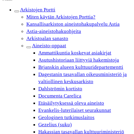
Arkistojen Portti
Miten käytän Arkistojen Porttia?
Kansallisarkiston aineistohakupalvelu Astia
Astia-aineistohakuohjeita
Arkistoalan sanasto
Aineisto-oppaat
Ammattikuntia koskevat asiakirjat
Asutushistoriaan liittyviä hakemistoja
Brjanskin alueen kulttuuridepartementti
Dagestanin tasavallan oikeusministeriö ja
valtiollinen keskusarkisto
Dahlströmin kortisto
Documenta Carelica
Etäsäilytyksessä oleva aineisto
Evankelis-luterilaiset seurakunnat
Geologinen tutkimuslaitos
Gezelius (suku)
Hakassian tasavallan kulttuuriministeriö