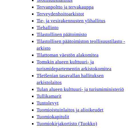
Teollisuushallitus
Tervanpoltto ja tervakauppa
Terveydenhoitoarkistot
Tie- ja vesirakennusten ylihallitus
Tiehallinto
Tilastollinen päätoimisto
Tilastollisen päätoimiston teollisuustilasto -
arkisto
Tilattoman väestön alakomitea
Tomskin alueen kulttuuri- ja
turismidepartementin arkistokomitea
Tšetšenian tasavallan hallituksen
arkistolaitos
Tulan alueen kulttuuri- ja turismiministeriö
Tullikamarit
Tuntolevyt
Tuomioistuinlaitos ja alioikeudet
Tuomiokapitulit
Tuomiokirjakortisto (Tuokko)