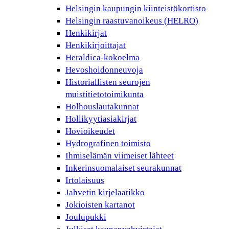
Helsingin kaupungin kiinteistökortisto
Helsingin raastuvanoikeus (HELRO)
Henkikirjat
Henkikirjoittajat
Heraldica-kokoelma
Hevoshoidonneuvoja
Historiallisten seurojen
muistitietotoimikunta
Holhouslautakunnat
Hollikyytiasiakirjat
Hovioikeudet
Hydrografinen toimisto
Ihmiselämän viimeiset lähteet
Inkerinsuomalaiset seurakunnat
Irtolaisuus
Jahvetin kirjelaatikko
Jokioisten kartanot
Joulupukki