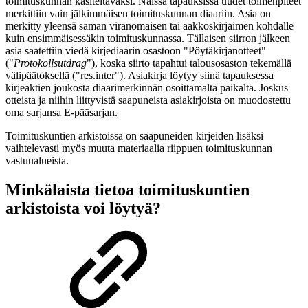
toimituskunnan käsiteltäväksi. Näissä tapauksissa uudet toimenpiteet
merkittiin vain jälkimmäisen toimituskunnan diaariin. Asia on
merkitty yleensä saman viranomaisen tai aakkoskirjaimen kohdalle
kuin ensimmäisessäkin toimituskunnassa. Tällaisen siirron jälkeen
asia saatettiin viedä kirjediaarin osastoon "Pöytäkirjanotteet"
("
Protokollsutdrag
"), koska siirto tapahtui talousosaston tekemällä
välipäätöksellä ("res.inter"). Asiakirja löytyy siinä tapauksessa
kirjeaktien joukosta diaarimerkinnän osoittamalta paikalta. Joskus
otteista ja niihin liittyvistä saapuneista asiakirjoista on muodostettu
oma sarjansa E-pääsarjan.
Toimituskuntien arkistoissa on saapuneiden kirjeiden lisäksi
vaihtelevasti myös muuta materiaalia riippuen toimituskunnan
vastuualueista.
Minkälaista tietoa toimituskuntien
arkistoista voi löytyä?