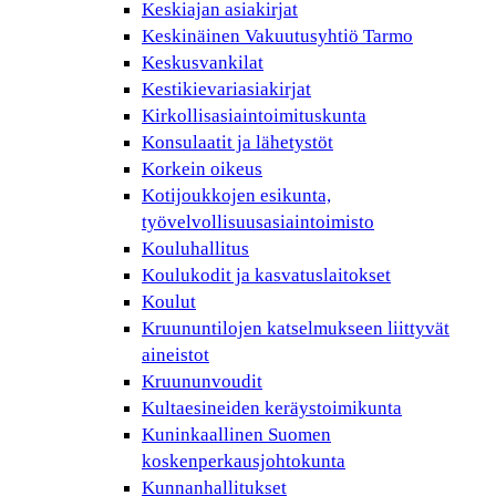
Keskiajan asiakirjat
Keskinäinen Vakuutusyhtiö Tarmo
Keskusvankilat
Kestikievariasiakirjat
Kirkollisasiaintoimituskunta
Konsulaatit ja lähetystöt
Korkein oikeus
Kotijoukkojen esikunta,
työvelvollisuusasiaintoimisto
Kouluhallitus
Koulukodit ja kasvatuslaitokset
Koulut
Kruununtilojen katselmukseen liittyvät
aineistot
Kruununvoudit
Kultaesineiden keräystoimikunta
Kuninkaallinen Suomen
koskenperkausjohtokunta
Kunnanhallitukset