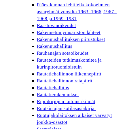
Pääesikunnan lehtileikekokoelmien
asiaryhmät vuosilta 1963–1966, 1967–
1968 ja 1969–1981
Raastuvanoikeudet
Rakennetun ympäristön lähteet
Rakennushallituksen piirustukset
Rakennushallitus
Rauhanajan sotaoikeudet
Rautateiden tutkimuskomitea ja
kurinpitotuomioistuin
Rautatiehallinnon liikennepiirit
Rautatiehallinnon ratapiirit
Rautatiehallitus
Rautatierakennukset
Rippikirjojen taitomerkinnät
Ruotsin ajan sotilasasiakirjat
Ruotujakolaitoksen aikaiset värvätyt
joukko-osastot