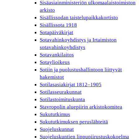
Sisäasiainministeriön ulkomaalaistoimiston
arkisto
Sisällissodan taistelupaikkakortisto
Sisällissota 1918
Sotapäiväkirjat
Sotavahinkoyhdistys ja Irtaimiston
sotavahinkoyhdistys
Sotavankilaitos
Sotaylioikeus
Sotiin ja puolustushallintoon liittyvät
hakemistot
Sotilasasiakirjat 1812–1905
Sotilasseurakunnat
Sotilastoimituskunta
Stavropolin aluepiirin arkistokomitea
Sukututkimus
Sukututkimuksen peruslähteitä
Suojeluskunnat
Suojeluskuntien lippupiirustuskokoelma