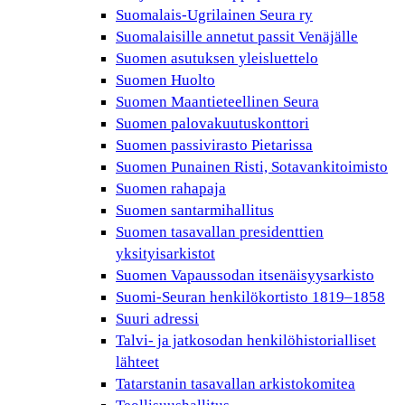
Suomalais-Ugrilainen Seura ry
Suomalaisille annetut passit Venäjälle
Suomen asutuksen yleisluettelo
Suomen Huolto
Suomen Maantieteellinen Seura
Suomen palovakuutuskonttori
Suomen passivirasto Pietarissa
Suomen Punainen Risti, Sotavankitoimisto
Suomen rahapaja
Suomen santarmihallitus
Suomen tasavallan presidenttien
yksityisarkistot
Suomen Vapaussodan itsenäisyysarkisto
Suomi-Seuran henkilökortisto 1819–1858
Suuri adressi
Talvi- ja jatkosodan henkilöhistorialliset
lähteet
Tatarstanin tasavallan arkistokomitea