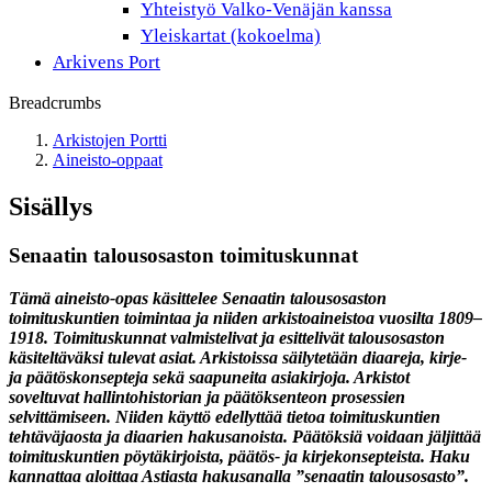
Yhteistyö Valko-Venäjän kanssa
Yleiskartat (kokoelma)
Arkivens Port
Breadcrumbs
Arkistojen Portti
Aineisto-oppaat
Sisällys
Senaatin talousosaston toimituskunnat
Tämä aineisto-opas käsittelee Senaatin talousosaston
toimituskuntien toimintaa ja niiden arkistoaineistoa vuosilta 1809–
1918. Toimituskunnat valmistelivat ja esittelivät talousosaston
käsiteltäväksi tulevat asiat. Arkistoissa säilytetään diaareja, kirje-
ja päätöskonsepteja sekä saapuneita asiakirjoja. Arkistot
soveltuvat hallintohistorian ja päätöksenteon prosessien
selvittämiseen. Niiden käyttö edellyttää tietoa toimituskuntien
tehtäväjaosta ja diaarien hakusanoista. Päätöksiä voidaan jäljittää
toimituskuntien pöytäkirjoista, päätös- ja kirjekonsepteista. Haku
kannattaa aloittaa Astiasta hakusanalla ”senaatin talousosasto”.