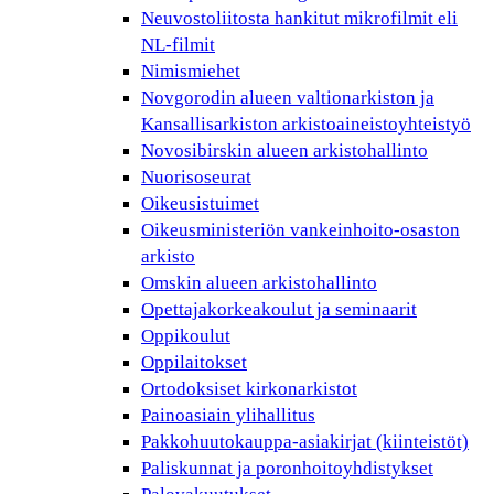
Neuvostoliitosta hankitut mikrofilmit eli
NL-filmit
Nimismiehet
Novgorodin alueen valtionarkiston ja
Kansallisarkiston arkistoaineistoyhteistyö
Novosibirskin alueen arkistohallinto
Nuorisoseurat
Oikeusistuimet
Oikeusministeriön vankeinhoito-osaston
arkisto
Omskin alueen arkistohallinto
Opettajakorkeakoulut ja seminaarit
Oppikoulut
Oppilaitokset
Ortodoksiset kirkonarkistot
Painoasiain ylihallitus
Pakkohuutokauppa-asiakirjat (kiinteistöt)
Paliskunnat ja poronhoitoyhdistykset