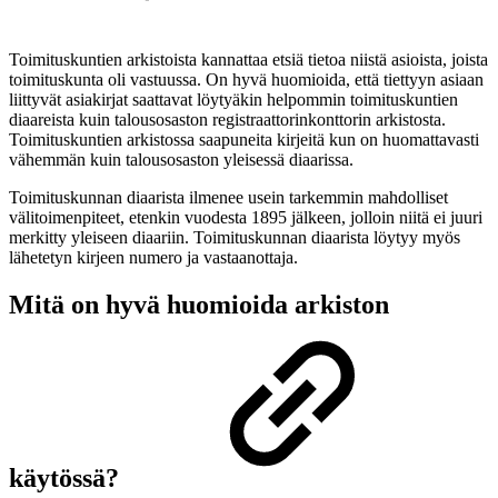
Toimituskuntien arkistoista kannattaa etsiä tietoa niistä asioista, joista
toimituskunta oli vastuussa. On hyvä huomioida, että tiettyyn asiaan
liittyvät asiakirjat saattavat löytyäkin helpommin toimituskuntien
diaareista kuin talousosaston registraattorinkonttorin arkistosta.
Toimituskuntien arkistossa saapuneita kirjeitä kun on huomattavasti
vähemmän kuin talousosaston yleisessä diaarissa.
Toimituskunnan diaarista ilmenee usein tarkemmin mahdolliset
välitoimenpiteet, etenkin vuodesta 1895 jälkeen, jolloin niitä ei juuri
merkitty yleiseen diaariin. Toimituskunnan diaarista löytyy myös
lähetetyn kirjeen numero ja vastaanottaja.
Mitä on hyvä huomioida arkiston
käytössä?