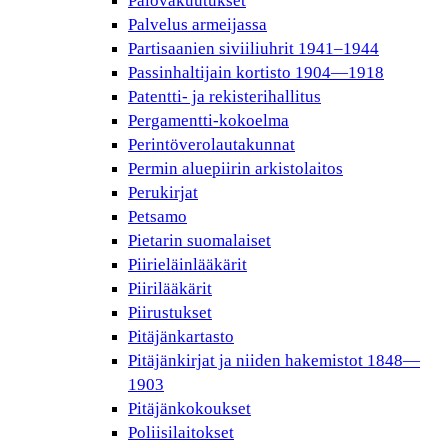
Palovakuutukset
Palvelus armeijassa
Partisaanien siviiliuhrit 1941–1944
Passinhaltijain kortisto 1904—1918
Patentti- ja rekisterihallitus
Pergamentti-kokoelma
Perintöverolautakunnat
Permin aluepiirin arkistolaitos
Perukirjat
Petsamo
Pietarin suomalaiset
Piirieläinlääkärit
Piirilääkärit
Piirustukset
Pitäjänkartasto
Pitäjänkirjat ja niiden hakemistot 1848—
1903
Pitäjänkokoukset
Poliisilaitokset