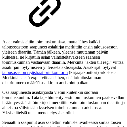
Asiat valmisteltiin toimituskunnissa, mutta lähes kaikki
talousosastoon saapuneet asiakirjat merkittiin ensin talousosaston
yleiseen diaariin. Tämän jälkeen, yleensä muutaman päivän
kuluessa, ne kirjattiin asian valmisteltavakseen saaneen
toimituskunnan vastaavaan diaariin. Merkintä "akten till reg." viittaa
asiakirjan löytymiseen yhteisestä aktisarjasta. Asiakirjat löytyvät
talousosaston registraattorinkonttorin
(kirjaajakonttori) arkistosta.
Merkintä "act å exp." viittaa siihen, että toimituskunnan
diaarinumero määrää asiakirjan arkistointipaikan.
Osa saapuneista asiakirjoista vietiin kuitenkin suoraan
toimituskuntiin. Tätä tapahtui erityisesti toimituskuntien päätösvallan
lisääntyessä. Tällöin kirjeet merkittiin vain toimituskunnan diaariin ja
aineistoa säilytetään kyseisen toimituskunnan arkistossa.
Yksiselitteistä rajaa menettelyssä ei ollut.
Senaattiin saapunut asia saatettiin valmisteluvaiheessa siirtää toisen