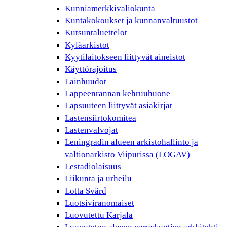
Kunniamerkkivaliokunta
Kuntakokoukset ja kunnanvaltuustot
Kutsuntaluettelot
Kyläarkistot
Kyytilaitokseen liittyvät aineistot
Käyttörajoitus
Lainhuudot
Lappeenrannan kehruuhuone
Lapsuuteen liittyvät asiakirjat
Lastensiirtokomitea
Lastenvalvojat
Leningradin alueen arkistohallinto ja
valtionarkisto Viipurissa (LOGAV)
Lestadiolaisuus
Liikunta ja urheilu
Lotta Svärd
Luotsiviranomaiset
Luovutettu Karjala