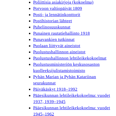
Poliittisia asiakirjoja (kokoelma)
Porvoon valtiopäivät 1809
Posti- ja lennätinkonttorit
Postihistorian lähteet
Puhelinosuuskunnat
Punainen rautatiehallinto 1918
Punavankien tutkinnat
Puolaan liittyvät aineistot
Puolustushallinnon aineistot
Puolustushallinnon lehtileikekokoelmat
Puolustusministeriön keskusosaston
kuolleeksijulistamistoimisto
Pyhän Marian ja Pyhän Katariinan
seurakunnat
Päiväkäskyt 1918–1992
Pääesikunnan lehtileikekokoelma: vuodet
1937, 1939–1945
Pääesikunnan lehtileikekokoelma: vuodet
1945–1962