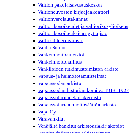
Valtion pakolaisavustuskeskus
Valtioneuvoston kirjaajankonttori
Valtionverolautakunnat
Valtiorikosoikeudet ja valtiorikosylioikeus
Valtiorikosoikeuksien syyttäjistö
Valtiosihteerinvirasto
Vanha Suomi
Vankeinhoitoaineistot
Vankeinhoitohallitus
Vankiloiden tutkimustoimiston arkisto
Vapaus- ja heimosotamuistelmat
Vapaussodan arkisto
Vapaussodan historian komitea 1913–1927
Vapaussoturien elämäkerrasto
Vapaussoturien huoltosäätiön arkisto
Vapo Oy
Varavankilat
Venäjältä hankitut arkistoasiakirjakopiot