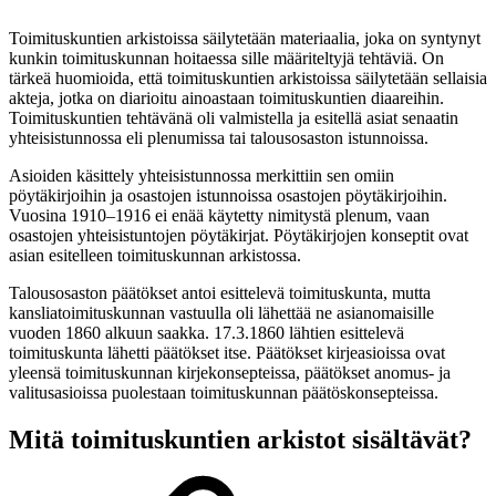
Toimituskuntien arkistoissa säilytetään materiaalia, joka on syntynyt
kunkin toimituskunnan hoitaessa sille määriteltyjä tehtäviä. On
tärkeä huomioida, että toimituskuntien arkistoissa säilytetään sellaisia
akteja, jotka on diarioitu ainoastaan toimituskuntien diaareihin.
Toimituskuntien tehtävänä oli valmistella ja esitellä asiat senaatin
yhteisistunnossa eli plenumissa tai talousosaston istunnoissa.
Asioiden käsittely yhteisistunnossa merkittiin sen omiin
pöytäkirjoihin ja osastojen istunnoissa osastojen pöytäkirjoihin.
Vuosina 1910–1916 ei enää käytetty nimitystä plenum, vaan
osastojen yhteisistuntojen pöytäkirjat. Pöytäkirjojen konseptit ovat
asian esitelleen toimituskunnan arkistossa.
Talousosaston päätökset antoi esittelevä toimituskunta, mutta
kansliatoimituskunnan vastuulla oli lähettää ne asianomaisille
vuoden 1860 alkuun saakka. 17.3.1860 lähtien esittelevä
toimituskunta lähetti päätökset itse. Päätökset kirjeasioissa ovat
yleensä toimituskunnan kirjekonsepteissa, päätökset anomus- ja
valitusasioissa puolestaan toimituskunnan päätöskonsepteissa.
Mitä toimituskuntien arkistot sisältävät?