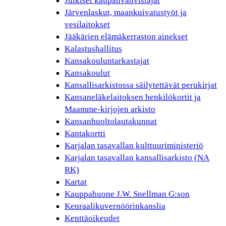
Julkiset kaupanvahvistajat
Järvenlaskut, maankuivatustyöt ja
vesilaitokset
Jääkärien elämäkerraston ainekset
Kalastushallitus
Kansakouluntarkastajat
Kansakoulut
Kansallisarkistossa säilytettävät perukirjat
Kansaneläkelaitoksen henkilökortit ja
Maamme-kirjojen arkisto
Kansanhuoltolautakunnat
Kantakortti
Karjalan tasavallan kulttuuriministeriö
Karjalan tasavallan kansallisarkisto (NA
RK)
Kartat
Kauppahuone J.W. Snellman G:son
Kenraalikuvernöörinkanslia
Kenttäoikeudet