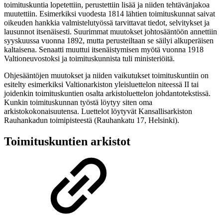
toimituskuntia lopetettiin, perustettiin lisää ja niiden tehtävänjakoa
muutettiin. Esimerkiksi vuodesta 1814 lähtien toimituskunnat saivat
oikeuden hankkia valmistelutyössä tarvittavat tiedot, selvitykset ja
lausunnot itsenäisesti. Suurimmat muutokset johtosääntöön annettiin
syyskuussa vuonna 1892, mutta perusteiltaan se säilyi alkuperäisen
kaltaisena. Senaatti muuttui itsenäistymisen myötä vuonna 1918
Valtioneuvostoksi ja toimituskunnista tuli ministeriöitä.
Ohjesääntöjen muutokset ja niiden vaikutukset toimituskuntiin on
esitelty esimerkiksi Valtionarkiston yleisluettelon niteessä II tai
joidenkin toimituskuntien osalta arkistoluettelon johdantotekstissä.
Kunkin toimituskunnan työstä löytyy siten oma
arkistokokonaisuutensa. Luettelot löytyvät Kansallisarkiston
Rauhankadun toimipisteestä (Rauhankatu 17, Helsinki).
Toimituskuntien arkistot