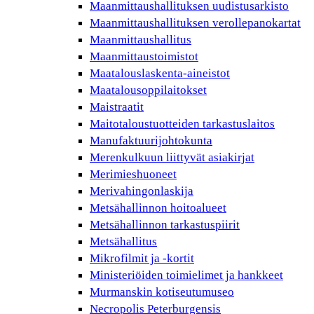
Maanmittaushallituksen uudistusarkisto
Maanmittaushallituksen verollepanokartat
Maanmittaushallitus
Maanmittaustoimistot
Maatalouslaskenta-aineistot
Maatalousoppilaitokset
Maistraatit
Maitotaloustuotteiden tarkastuslaitos
Manufaktuurijohtokunta
Merenkulkuun liittyvät asiakirjat
Merimieshuoneet
Merivahingonlaskija
Metsähallinnon hoitoalueet
Metsähallinnon tarkastuspiirit
Metsähallitus
Mikrofilmit ja -kortit
Ministeriöiden toimielimet ja hankkeet
Murmanskin kotiseutumuseo
Necropolis Peterburgensis