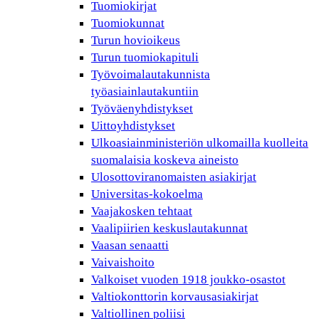
Tuomiokirjat
Tuomiokunnat
Turun hovioikeus
Turun tuomiokapituli
Työvoimalautakunnista
työasiainlautakuntiin
Työväenyhdistykset
Uittoyhdistykset
Ulkoasiainministeriön ulkomailla kuolleita
suomalaisia koskeva aineisto
Ulosottoviranomaisten asiakirjat
Universitas-kokoelma
Vaajakosken tehtaat
Vaalipiirien keskuslautakunnat
Vaasan senaatti
Vaivaishoito
Valkoiset vuoden 1918 joukko-osastot
Valtiokonttorin korvausasiakirjat
Valtiollinen poliisi