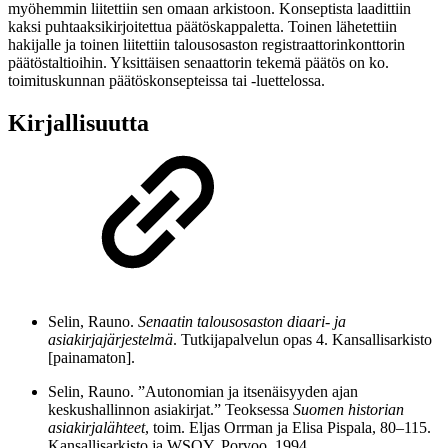
myöhemmin liitettiin sen omaan arkistoon. Konseptista laadittiin
kaksi puhtaaksikirjoitettua päätöskappaletta. Toinen lähetettiin
hakijalle ja toinen liitettiin talousosaston registraattorinkonttorin
päätöstaltioihin. Yksittäisen senaattorin tekemä päätös on ko.
toimituskunnan päätöskonsepteissa tai -luettelossa.
Kirjallisuutta
Selin, Rauno.
Senaatin talousosaston diaari- ja
asiakirjajärjestelmä
. Tutkijapalvelun opas 4. Kansallisarkisto
[painamaton].
Selin, Rauno. ”Autonomian ja itsenäisyyden ajan
keskushallinnon asiakirjat.” Teoksessa
Suomen historian
asiakirjalähteet
, toim. Eljas Orrman ja Elisa Pispala, 80–115.
Kansallisarkisto ja WSOY, Porvoo, 1994.