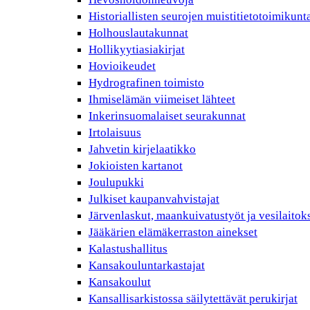
Historiallisten seurojen muistitietotoimikunt
Holhouslautakunnat
Hollikyytiasiakirjat
Hovioikeudet
Hydrografinen toimisto
Ihmiselämän viimeiset lähteet
Inkerinsuomalaiset seurakunnat
Irtolaisuus
Jahvetin kirjelaatikko
Jokioisten kartanot
Joulupukki
Julkiset kaupanvahvistajat
Järvenlaskut, maankuivatustyöt ja vesilaitok
Jääkärien elämäkerraston ainekset
Kalastushallitus
Kansakouluntarkastajat
Kansakoulut
Kansallisarkistossa säilytettävät perukirjat