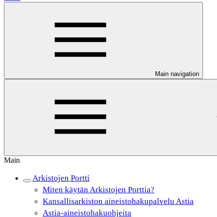
Main navigation
Main
Arkistojen Portti
Miten käytän Arkistojen Porttia?
Kansallisarkiston aineistohakupalvelu Astia
Astia-aineistohakuohjeita