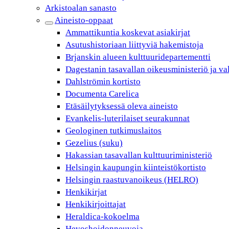
Arkistoalan sanasto
Aineisto-oppaat
Ammattikuntia koskevat asiakirjat
Asutushistoriaan liittyviä hakemistoja
Brjanskin alueen kulttuuridepartementti
Dagestanin tasavallan oikeusministeriö ja va
Dahlströmin kortisto
Documenta Carelica
Etäsäilytyksessä oleva aineisto
Evankelis-luterilaiset seurakunnat
Geologinen tutkimuslaitos
Gezelius (suku)
Hakassian tasavallan kulttuuriministeriö
Helsingin kaupungin kiinteistökortisto
Helsingin raastuvanoikeus (HELRO)
Henkikirjat
Henkikirjoittajat
Heraldica-kokoelma
Hevoshoidonneuvoja