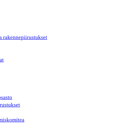
a rakennepiirustukset
at
osasto
rustukset
ämiskomitea