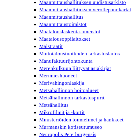
Maanmittaushallituksen uudistusarkisto
Maanmittaushallituksen verollepanokartat
Maanmittaushallitus
Maanmittaustoimistot
Maatalouslaskenta-aineistot
Maatalousoppilaitokset
Maistraatit
Maitotaloustuotteiden tarkastuslaitos
Manufaktuurijohtokunta
Merenkulkuun liittyvät asiakirjat
Merimieshuoneet
Merivahingonlaskija
Metsähallinnon hoitoalueet
Metsähallinnon tarkastuspiirit
Metsähallitus
Mikrofilmit ja -kortit
Ministeriöiden toimielimet ja hankkeet
Murmanskin kotiseutumuseo
Necropolis Peterburgensis