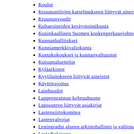
Koulut
Kruununtilojen katselmukseen liittyvät ainei
Kruununvoudit
Kultaesineiden keräystoimikunta
Kuninkaallinen Suomen koskenperkausjohto
Kunnanhallitukset
Kunniamerkkivaliokunta
Kuntakokoukset ja kunnanvaltuustot
Kutsuntaluettelot
Kyläarkistot
Kyytilaitokseen liittyvät aineistot
Käyttörajoitus
Lainhuudot
Lappeenrannan kehruuhuone
Lapsuuteen liittyvät asiakirjat
Lastensiirtokomitea
Lastenvalvojat
Leningradin alueen arkistohallinto ja valtio
Lestadiolaisuus