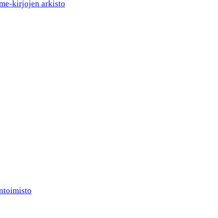
me-kirjojen arkisto
ntoimisto