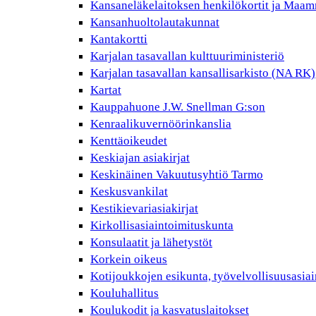
Kansaneläkelaitoksen henkilökortit ja Maam
Kansanhuoltolautakunnat
Kantakortti
Karjalan tasavallan kulttuuriministeriö
Karjalan tasavallan kansallisarkisto (NA RK)
Kartat
Kauppahuone J.W. Snellman G:son
Kenraalikuvernöörinkanslia
Kenttäoikeudet
Keskiajan asiakirjat
Keskinäinen Vakuutusyhtiö Tarmo
Keskusvankilat
Kestikievariasiakirjat
Kirkollisasiaintoimituskunta
Konsulaatit ja lähetystöt
Korkein oikeus
Kotijoukkojen esikunta, työvelvollisuusasiai
Kouluhallitus
Koulukodit ja kasvatuslaitokset