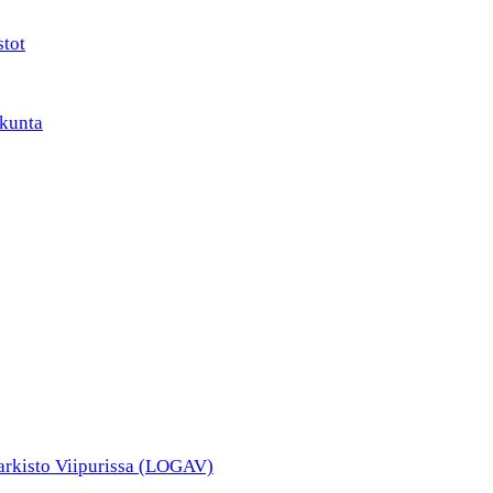
stot
kunta
narkisto Viipurissa (LOGAV)