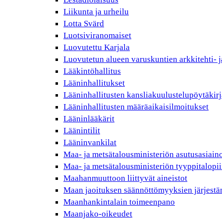
Liikunta ja urheilu
Lotta Svärd
Luotsiviranomaiset
Luovutettu Karjala
Luovutetun alueen varuskuntien arkkitehti- j
Lääkintöhallitus
Lääninhallitukset
Lääninhallitusten kansliakuulustelupöytäkirj
Lääninhallitusten määräaikaisilmoitukset
Lääninlääkärit
Läänintilit
Lääninvankilat
Maa- ja metsätalousministeriön asutusasiain
Maa- ja metsätalousministeriön tyyppitalopii
Maahanmuuttoon liittyvät aineistot
Maan jaoituksen säännöttömyyksien järjest
Maanhankintalain toimeenpano
Maanjako-oikeudet