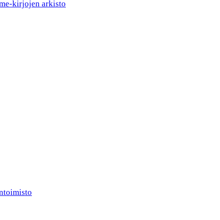
me-kirjojen arkisto
ntoimisto