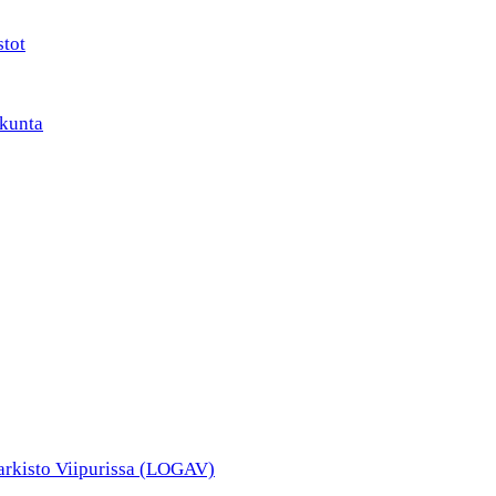
stot
kunta
narkisto Viipurissa (LOGAV)