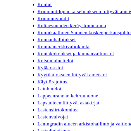
Koulut
Kruununtilojen katselmukseen liittyvät ainei
Kruununvoudit
Kultaesineiden keräystoimikunta
Kuninkaallinen Suomen koskenperkausjohto
Kunnanhallitukset
Kunniamerkkivaliokunta
Kuntakokoukset ja kunnanvaltuustot
Kutsuntaluettelot
Kyläarkistot
Kyytilaitokseen liittyvät aineistot
Käyttörajoitus
Lainhuudot
Lappeenrannan kehruuhuone
Lapsuuteen liittyvät asiakirjat
Lastensiirtokomitea
Lastenvalvojat
Leningradin alueen arkistohallinto ja valtio
Lestadiolaisuus