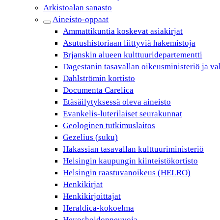
Arkistoalan sanasto
Aineisto-oppaat
Ammattikuntia koskevat asiakirjat
Asutushistoriaan liittyviä hakemistoja
Brjanskin alueen kulttuuridepartementti
Dagestanin tasavallan oikeusministeriö ja va
Dahlströmin kortisto
Documenta Carelica
Etäsäilytyksessä oleva aineisto
Evankelis-luterilaiset seurakunnat
Geologinen tutkimuslaitos
Gezelius (suku)
Hakassian tasavallan kulttuuriministeriö
Helsingin kaupungin kiinteistökortisto
Helsingin raastuvanoikeus (HELRO)
Henkikirjat
Henkikirjoittajat
Heraldica-kokoelma
Hevoshoidonneuvoja