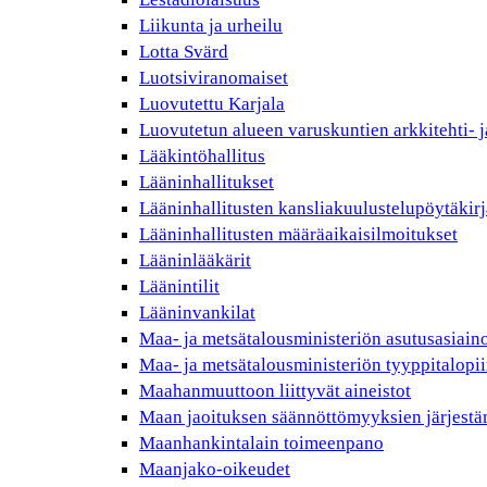
Liikunta ja urheilu
Lotta Svärd
Luotsiviranomaiset
Luovutettu Karjala
Luovutetun alueen varuskuntien arkkitehti- j
Lääkintöhallitus
Lääninhallitukset
Lääninhallitusten kansliakuulustelupöytäkirj
Lääninhallitusten määräaikaisilmoitukset
Lääninlääkärit
Läänintilit
Lääninvankilat
Maa- ja metsätalousministeriön asutusasiain
Maa- ja metsätalousministeriön tyyppitalopii
Maahanmuuttoon liittyvät aineistot
Maan jaoituksen säännöttömyyksien järjest
Maanhankintalain toimeenpano
Maanjako-oikeudet