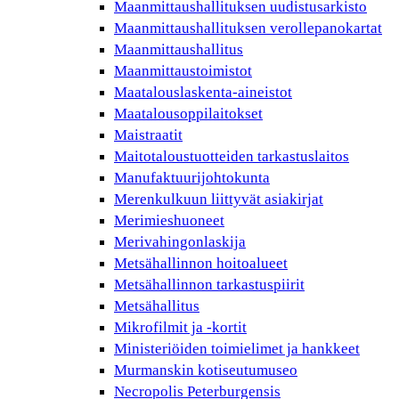
Maanmittaushallituksen uudistusarkisto
Maanmittaushallituksen verollepanokartat
Maanmittaushallitus
Maanmittaustoimistot
Maatalouslaskenta-aineistot
Maatalousoppilaitokset
Maistraatit
Maitotaloustuotteiden tarkastuslaitos
Manufaktuurijohtokunta
Merenkulkuun liittyvät asiakirjat
Merimieshuoneet
Merivahingonlaskija
Metsähallinnon hoitoalueet
Metsähallinnon tarkastuspiirit
Metsähallitus
Mikrofilmit ja -kortit
Ministeriöiden toimielimet ja hankkeet
Murmanskin kotiseutumuseo
Necropolis Peterburgensis