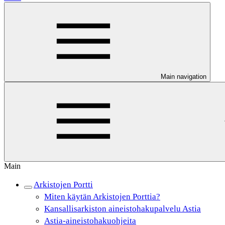
Main navigation
Main
Arkistojen Portti
Miten käytän Arkistojen Porttia?
Kansallisarkiston aineistohakupalvelu Astia
Astia-aineistohakuohjeita