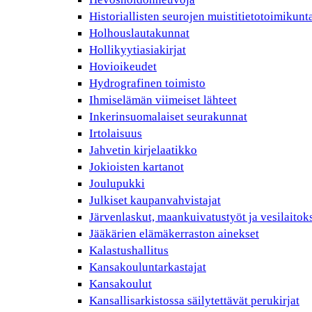
Historiallisten seurojen muistitietotoimikunt
Holhouslautakunnat
Hollikyytiasiakirjat
Hovioikeudet
Hydrografinen toimisto
Ihmiselämän viimeiset lähteet
Inkerinsuomalaiset seurakunnat
Irtolaisuus
Jahvetin kirjelaatikko
Jokioisten kartanot
Joulupukki
Julkiset kaupanvahvistajat
Järvenlaskut, maankuivatustyöt ja vesilaitok
Jääkärien elämäkerraston ainekset
Kalastushallitus
Kansakouluntarkastajat
Kansakoulut
Kansallisarkistossa säilytettävät perukirjat