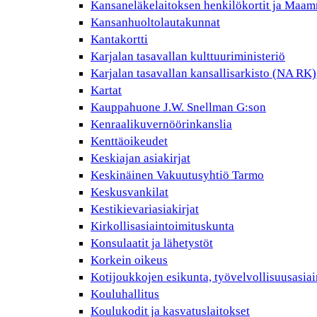
Kansaneläkelaitoksen henkilökortit ja Maam
Kansanhuoltolautakunnat
Kantakortti
Karjalan tasavallan kulttuuriministeriö
Karjalan tasavallan kansallisarkisto (NA RK)
Kartat
Kauppahuone J.W. Snellman G:son
Kenraalikuvernöörinkanslia
Kenttäoikeudet
Keskiajan asiakirjat
Keskinäinen Vakuutusyhtiö Tarmo
Keskusvankilat
Kestikievariasiakirjat
Kirkollisasiaintoimituskunta
Konsulaatit ja lähetystöt
Korkein oikeus
Kotijoukkojen esikunta, työvelvollisuusasiai
Kouluhallitus
Koulukodit ja kasvatuslaitokset