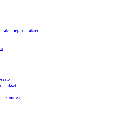
a rakennepiirustukset
at
osasto
rustukset
ämiskomitea