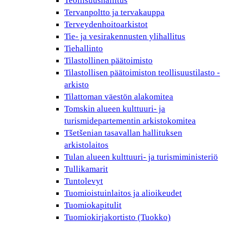
Teollisuushallitus
Tervanpoltto ja tervakauppa
Terveydenhoitoarkistot
Tie- ja vesirakennusten ylihallitus
Tiehallinto
Tilastollinen päätoimisto
Tilastollisen päätoimiston teollisuustilasto -
arkisto
Tilattoman väestön alakomitea
Tomskin alueen kulttuuri- ja
turismidepartementin arkistokomitea
Tšetšenian tasavallan hallituksen
arkistolaitos
Tulan alueen kulttuuri- ja turismiministeriö
Tullikamarit
Tuntolevyt
Tuomioistuinlaitos ja alioikeudet
Tuomiokapitulit
Tuomiokirjakortisto (Tuokko)