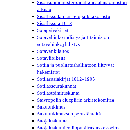
Sisäasiainministeriön ulkomaalaistoimiston
arkisto
Sisällissodan taistelupaikkakortisto
Sisällissota 1918
Sotapäiväkirjat
Sotavahinkoyhdistys ja Irtaimiston
sotavahinkoyhdistys
Sotavankilaitos
Sotaylioikeus
Sotiin ja puolustushallintoon liittyvät
hakemistot
Sotilasasiakirjat 1812–1905
Sotilasseurakunnat
Sotilastoimituskunta
Stavropolin aluepiirin arkistokomitea
Sukututkimus
Sukututkimuksen peruslähteitä
Suojeluskunnat
Suojeluskuntien lippupiirustuskokoelma