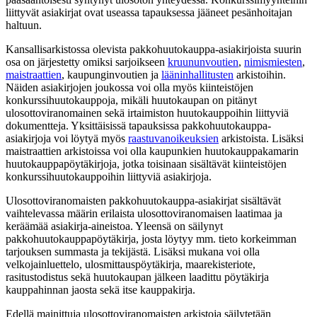
liittyvät asiakirjat ovat useassa tapauksessa jääneet pesänhoitajan
haltuun.
Kansallisarkistossa olevista pakkohuutokauppa-asiakirjoista suurin
osa on järjestetty omiksi sarjoikseen
kruununvoutien
,
nimismiesten
,
maistraattien
, kaupunginvoutien ja
lääninhallitusten
arkistoihin.
Näiden asiakirjojen joukossa voi olla myös kiinteistöjen
konkurssihuutokauppoja, mikäli huutokaupan on pitänyt
ulosottoviranomainen sekä irtaimiston huutokauppoihin liittyviä
dokumentteja. Yksittäisissä tapauksissa pakkohuutokauppa-
asiakirjoja voi löytyä myös
raastuvanoikeuksien
arkistoista. Lisäksi
maistraattien arkistoissa voi olla kaupunkien huutokauppakamarin
huutokauppapöytäkirjoja, jotka toisinaan sisältävät kiinteistöjen
konkurssihuutokauppoihin liittyviä asiakirjoja.
Ulosottoviranomaisten pakkohuutokauppa-asiakirjat sisältävät
vaihtelevassa määrin erilaista ulosottoviranomaisen laatimaa ja
keräämää asiakirja-aineistoa. Yleensä on säilynyt
pakkohuutokauppapöytäkirja, josta löytyy mm. tieto korkeimman
tarjouksen summasta ja tekijästä. Lisäksi mukana voi olla
velkojainluettelo, ulosmittauspöytäkirja, maarekisteriote,
rasitustodistus sekä huutokaupan jälkeen laadittu pöytäkirja
kauppahinnan jaosta sekä itse kauppakirja.
Edellä mainittuja ulosottoviranomaisten arkistoja säilytetään