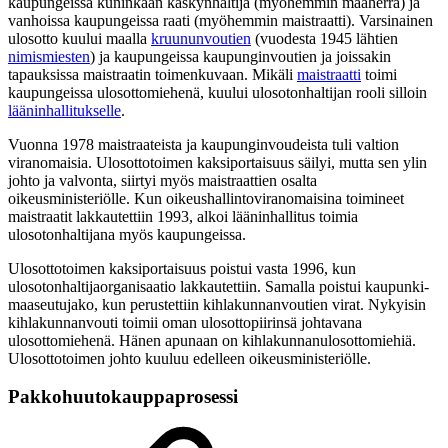
kaupungeissa kuninkaan käskynhaltija (myöhemmin maaherra) ja
vanhoissa kaupungeissa raati (myöhemmin maistraatti). Varsinainen
ulosotto kuului maalla
kruununvoutien
(vuodesta 1945 lähtien
nimismiesten
) ja kaupungeissa kaupunginvoutien ja joissakin
tapauksissa maistraatin toimenkuvaan. Mikäli
maistraatti
toimi
kaupungeissa ulosottomiehenä, kuului ulosotonhaltijan rooli silloin
lääninhallitukselle
.
Vuonna 1978 maistraateista ja kaupunginvoudeista tuli valtion
viranomaisia. Ulosottotoimen kaksiportaisuus säilyi, mutta sen ylin
johto ja valvonta, siirtyi myös maistraattien osalta
oikeusministeriölle. Kun oikeushallintoviranomaisina toimineet
maistraatit lakkautettiin 1993, alkoi lääninhallitus toimia
ulosotonhaltijana myös kaupungeissa.
Ulosottotoimen kaksiportaisuus poistui vasta 1996, kun
ulosotonhaltijaorganisaatio lakkautettiin. Samalla poistui kaupunki-
maaseutujako, kun perustettiin kihlakunnanvoutien virat. Nykyisin
kihlakunnanvouti toimii oman ulosottopiirinsä johtavana
ulosottomiehenä. Hänen apunaan on kihlakunnanulosottomiehiä.
Ulosottotoimen johto kuuluu edelleen oikeusministeriölle.
Pakkohuutokauppaprosessi