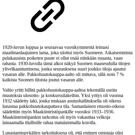
1920-luvun loppua ja seuraavaa vuosikymmentä leimasi
maailmanlaajuinen lama, joka ulottui myös Suomeen. Aikaisemmista
pulakausista poiketen puute ei ollut enää niinkään ruuasta, vaan
rahasta. 1930-luvulla tämä alkoi näkyä Suomen maaseudulla tilojen
ylivelkaantumisena, jonka seurauksena suuri joukko tiloja ajautui
vasaran alle. Pakkohuutokauppa-aalto oli mittava, sillä noin 7 %
kaikista Suomen tiloista joutui vasaran alle.
Valtio yritti hillitä pakkohuutokauppa-aaltoa tekemällä useita
muutoksia ulosotto- ja konkurssilakeihin. Yksi yritys oli vuonna
1932 säädetty laki, jonka mukaan asutushallituksella oli oikeus
lunastaa pakkohuutokaupattava tila. Samanlainen etuosto-oikeus
säädettiin myös Maakiinteistöpankille vuosiksi 1933–1936.
Maakiinteistöpankin tarkoitus oli myös vakauttaa velkoja
lainaamalla tilallisille rahaa matalammalla korolla.
Lunastamispykälien tarkoituksena oli, että entinen omistaja olisi