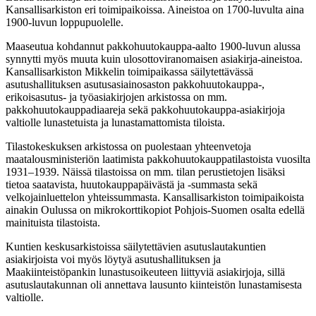
Kansallisarkiston eri toimipaikoissa. Aineistoa on 1700-luvulta aina
1900-luvun loppupuolelle.
Maaseutua kohdannut pakkohuutokauppa-aalto 1900-luvun alussa
synnytti myös muuta kuin ulosottoviranomaisen asiakirja-aineistoa.
Kansallisarkiston Mikkelin toimipaikassa säilytettävässä
asutushallituksen asutusasiainosaston pakkohuutokauppa-,
erikoisasutus- ja työasiakirjojen arkistossa on mm.
pakkohuutokauppadiaareja sekä pakkohuutokauppa-asiakirjoja
valtiolle lunastetuista ja lunastamattomista tiloista.
Tilastokeskuksen arkistossa on puolestaan yhteenvetoja
maatalousministeriön laatimista pakkohuutokauppatilastoista vuosilta
1931–1939. Näissä tilastoissa on mm. tilan perustietojen lisäksi
tietoa saatavista, huutokauppapäivästä ja -summasta sekä
velkojainluettelon yhteissummasta. Kansallisarkiston toimipaikoista
ainakin Oulussa on mikrokorttikopiot Pohjois-Suomen osalta edellä
mainituista tilastoista.
Kuntien keskusarkistoissa säilytettävien asutuslautakuntien
asiakirjoista voi myös löytyä asutushallituksen ja
Maakiinteistöpankin lunastusoikeuteen liittyviä asiakirjoja, sillä
asutuslautakunnan oli annettava lausunto kiinteistön lunastamisesta
valtiolle.