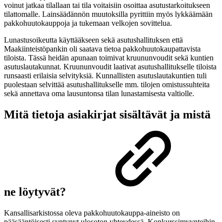
voinut jatkaa tilallaan tai tila voitaisiin osoittaa asutustarkoitukseen
tilattomalle. Lainsäädännön muutoksilla pyrittiin myös lykkäämään
pakkohuutokauppoja ja tukemaan velkojen sovittelua.
Lunastusoikeutta käyttääkseen sekä asutushallituksen että
Maakiinteistöpankin oli saatava tietoa pakkohuutokaupattavista
tiloista. Tässä heidän apunaan toimivat kruununvoudit sekä kuntien
asutuslautakunnat. Kruununvoudit laativat asutushallitukselle tiloista
runsaasti erilaisia selvityksiä. Kunnallisten asutuslautakuntien tuli
puolestaan selvittää asutushallitukselle mm. tilojen omistussuhteita
sekä annettava oma lausuntonsa tilan lunastamisesta valtiolle.
Mitä tietoja asiakirjat sisältävät ja mistä
ne löytyvät?
Kansallisarkistossa oleva pakkohuutokauppa-aineisto on
pääsääntöisesti syntynyt ulosoton yhteydessä. Konkurssimyynteihin