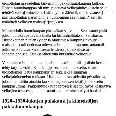
ulosottolaissa säädeltiin tarkemmin pakkohuutokaupan kulkua.
Ennen huutokauppaa oli mm. pidettävä velkojainkeskustelu sekä
tehtävä velkojainluettelo. Laki myös määritteli, miten vaateet jaettiin
niin sanottuihin parempiin ja huonompiin saamisiin. Näin laki
määritteli velkojen maksujärjestyksen.
Maaseudulla huutokaupan pitopaikan sai valita. Sen saattoi pitää
joko huutokaupattavalla tilalla tai lääninhallituksen kansliassa.
Huutokaupan pitäjän (yleensä nimismies/ kaupunginvouti/
maistraatti) tuli tiedottaa tulevasta huutokaupasta mm. antamalla
julkinen kuulutus Virallisessa lehdessä ja paikallisissa
sanomalehdissä. Lisäksi lähetettiin kutsukirje velkojille.
Varsinainen huutokauppa tapahtui nostohuudoilla, jolloin korkein
tehty tarjous voitti. Kun kauppasumma oli maksettu, saattoi
ulosottomies laatia kauppakirjan sekä jakaa summan
velkojainluettelon mukaan. Huutokaupasta pidettiin pöytäkirjaa,
johon merkittiin ainakin korkein tarjous, sen tekijä ja maksettu
kauppasumma. Pakkohuutokauppaprosessi saattoi myös keskeytyä
velkojien toiveesta, mikäli saamisten periminen näytti hankalalta.
1920
–
1930-lukujen pulakausi ja kiinteistöjen
pakkohuutokaupat