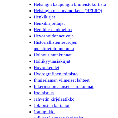
Helsingin kaupungin kiinteistökortisto
Helsingin raastuvanoikeus (HELRO)
Henkikirjat
Henkikirjoittajat
Heraldica-kokoelma
Hevoshoidonneuvoja
Historiallisten seurojen
muistitietotoimikunta
Holhouslautakunnat
Hollikyytiasiakirjat
Hovioikeudet
Hydrografinen toimisto
Ihmiselämän viimeiset lähteet
Inkerinsuomalaiset seurakunnat
Irtolaisuus
Jahvetin kirjelaatikko
Jokioisten kartanot
Joulupukki