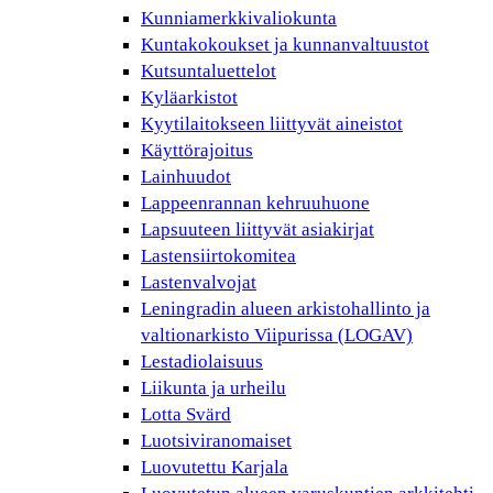
Kunniamerkkivaliokunta
Kuntakokoukset ja kunnanvaltuustot
Kutsuntaluettelot
Kyläarkistot
Kyytilaitokseen liittyvät aineistot
Käyttörajoitus
Lainhuudot
Lappeenrannan kehruuhuone
Lapsuuteen liittyvät asiakirjat
Lastensiirtokomitea
Lastenvalvojat
Leningradin alueen arkistohallinto ja
valtionarkisto Viipurissa (LOGAV)
Lestadiolaisuus
Liikunta ja urheilu
Lotta Svärd
Luotsiviranomaiset
Luovutettu Karjala