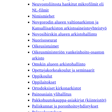
Neuvostoliitosta hankitut mikrofilmit eli
NL-filmit
Nimismiehet
Novgorodin alueen valtionarkiston ja
Kansallisarkiston arkistoaineistoyhteistyö
Novosibirskin alueen arkistohallinto
Nuorisoseurat
Oikeusistuimet
Oikeusministeriön vankeinhoito-osaston
arkisto
Omskin alueen arkistohallinto
Opettajakorkeakoulut ja seminaarit
Oppikoulut
Oppilaitokset
Ortodoksiset kirkonarkistot
Painoasiain ylihallitus
Pakkohuutokauppa-asiakirjat (kiinteistöt)
Paliskunnat ja poronhoitoyhdistykset