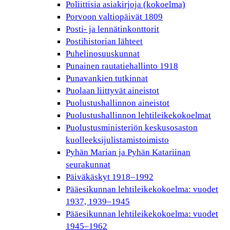
Poliittisia asiakirjoja (kokoelma)
Porvoon valtiopäivät 1809
Posti- ja lennätinkonttorit
Postihistorian lähteet
Puhelinosuuskunnat
Punainen rautatiehallinto 1918
Punavankien tutkinnat
Puolaan liittyvät aineistot
Puolustushallinnon aineistot
Puolustushallinnon lehtileikekokoelmat
Puolustusministeriön keskusosaston
kuolleeksijulistamistoimisto
Pyhän Marian ja Pyhän Katariinan
seurakunnat
Päiväkäskyt 1918–1992
Pääesikunnan lehtileikekokoelma: vuodet
1937, 1939–1945
Pääesikunnan lehtileikekokoelma: vuodet
1945–1962