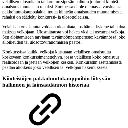
velallisen ulosmitattu tai konkurssipesän haltuun joutunut kiinteä
omaisuus muutetaan rahaksi. Suomessa ei ole olemassa varsinaista
pakkohuutokauppalakia, mutta kiinteän omaisuuden muuttamisesta
rahaksi on säädelty konkurssi- ja ulosottolaeissa.
Velallisen omaisuutta voidaan ulosmitata, jos hän ei kykene tai halua
maksaa velkojaan. Ulosmittausta voi hakea yksi tai useampi velkoja.
Sen aloittamiseen tarvitaan täytäntöönpanoperuste: käytännössä joko
alioikeuden tai ulosottoviranomaisen päätös.
Konkurssissa kaikki velkojat kutsutaan velallisen omaisuutta
koskevaan konkurssimenettelyyn, jossa velallisen koko omaisuus
realisoidaan ja jaetaan velkojien kesken. Konkurssiin asettamisesta
päättää alioikeus joko velallisen tai velkojan hakemuksesta.
Kiinteistöjen pakkohuutokauppoihin liittyvän
hallinnon ja lainsäädännön historiaa