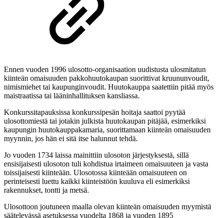
Ennen vuoden 1996 ulosotto-organisaation uudistusta ulosmitatun
kiinteän omaisuuden pakkohuutokaupan suorittivat kruununvoudit,
nimismiehet tai kaupunginvoudit. Huutokauppa saatettiin pitää myös
maistraatissa tai lääninhallituksen kansliassa.
Konkurssitapauksissa konkurssipesän hoitaja saattoi pyytää
ulosottomiestä tai jotakin julkista huutokaupan pitäjää, esimerkiksi
kaupungin huutokauppakamaria, suorittamaan kiinteän omaisuuden
myynnin, jos hän ei sitä itse halunnut tehdä.
Jo vuoden 1734 laissa mainittiin ulosoton järjestyksestä, sillä
ensisijaisesti ulosoton tuli kohdistua irtaimeen omaisuuteen ja vasta
toissijaisesti kiinteään. Ulosotossa kiinteään omaisuuteen on
perinteisesti luettu kaikki kiinteistöön kuuluva eli esimerkiksi
rakennukset, tontti ja metsä.
Ulosottoon joutuneen maalla olevan kiinteän omaisuuden myymistä
säätelevässä asetuksessa vuodelta 1868 ja vuoden 1895