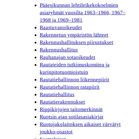
Pääesikunnan lehtileikekokoelmien
asiaryhmät vuosilta 1963–1966, 1967–
1968 ja 1969–1981
Raastuvanoikeudet
Rakennetun ympäristön lähteet
Rakennushallituksen piirustukset
Rakennushallitus
Rauhanajan sotaoikeudet
Rautateiden tutkimuskomitea ja
kurinpitotuomioistuin
Rautatiehallinnon liikennepiirit
Rautatiehallinnon ratapiirit
Rautatiehallitus
Rautatierakennukset
Rippikirjojen taitomerkinnät
Ruotsin ajan sotilasasiakirjat
Ruotujakolaitoksen aikaiset värvätyt
joukko-osastot