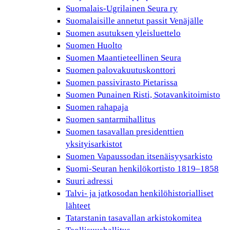
Suomalais-Ugrilainen Seura ry
Suomalaisille annetut passit Venäjälle
Suomen asutuksen yleisluettelo
Suomen Huolto
Suomen Maantieteellinen Seura
Suomen palovakuutuskonttori
Suomen passivirasto Pietarissa
Suomen Punainen Risti, Sotavankitoimisto
Suomen rahapaja
Suomen santarmihallitus
Suomen tasavallan presidenttien
yksityisarkistot
Suomen Vapaussodan itsenäisyysarkisto
Suomi-Seuran henkilökortisto 1819–1858
Suuri adressi
Talvi- ja jatkosodan henkilöhistorialliset
lähteet
Tatarstanin tasavallan arkistokomitea