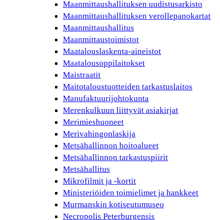
Maanmittaushallituksen uudistusarkisto
Maanmittaushallituksen verollepanokartat
Maanmittaushallitus
Maanmittaustoimistot
Maatalouslaskenta-aineistot
Maatalousoppilaitokset
Maistraatit
Maitotaloustuotteiden tarkastuslaitos
Manufaktuurijohtokunta
Merenkulkuun liittyvät asiakirjat
Merimieshuoneet
Merivahingonlaskija
Metsähallinnon hoitoalueet
Metsähallinnon tarkastuspiirit
Metsähallitus
Mikrofilmit ja -kortit
Ministeriöiden toimielimet ja hankkeet
Murmanskin kotiseutumuseo
Necropolis Peterburgensis