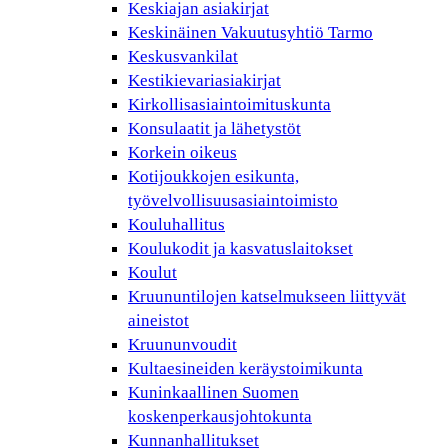
Keskiajan asiakirjat
Keskinäinen Vakuutusyhtiö Tarmo
Keskusvankilat
Kestikievariasiakirjat
Kirkollisasiaintoimituskunta
Konsulaatit ja lähetystöt
Korkein oikeus
Kotijoukkojen esikunta,
työvelvollisuusasiaintoimisto
Kouluhallitus
Koulukodit ja kasvatuslaitokset
Koulut
Kruununtilojen katselmukseen liittyvät
aineistot
Kruununvoudit
Kultaesineiden keräystoimikunta
Kuninkaallinen Suomen
koskenperkausjohtokunta
Kunnanhallitukset