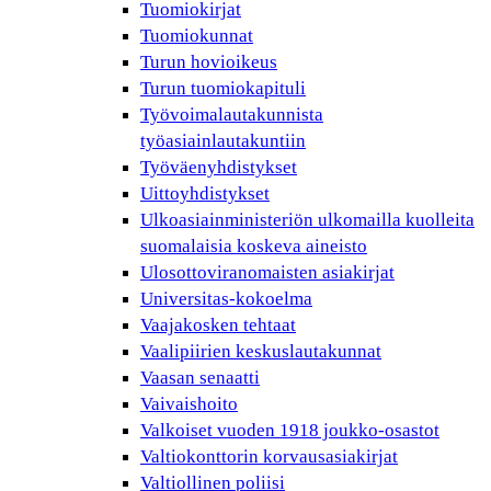
Tuomiokirjat
Tuomiokunnat
Turun hovioikeus
Turun tuomiokapituli
Työvoimalautakunnista
työasiainlautakuntiin
Työväenyhdistykset
Uittoyhdistykset
Ulkoasiainministeriön ulkomailla kuolleita
suomalaisia koskeva aineisto
Ulosottoviranomaisten asiakirjat
Universitas-kokoelma
Vaajakosken tehtaat
Vaalipiirien keskuslautakunnat
Vaasan senaatti
Vaivaishoito
Valkoiset vuoden 1918 joukko-osastot
Valtiokonttorin korvausasiakirjat
Valtiollinen poliisi