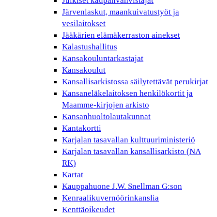
Julkiset kaupanvahvistajat
Järvenlaskut, maankuivatustyöt ja
vesilaitokset
Jääkärien elämäkerraston ainekset
Kalastushallitus
Kansakouluntarkastajat
Kansakoulut
Kansallisarkistossa säilytettävät perukirjat
Kansaneläkelaitoksen henkilökortit ja
Maamme-kirjojen arkisto
Kansanhuoltolautakunnat
Kantakortti
Karjalan tasavallan kulttuuriministeriö
Karjalan tasavallan kansallisarkisto (NA
RK)
Kartat
Kauppahuone J.W. Snellman G:son
Kenraalikuvernöörinkanslia
Kenttäoikeudet