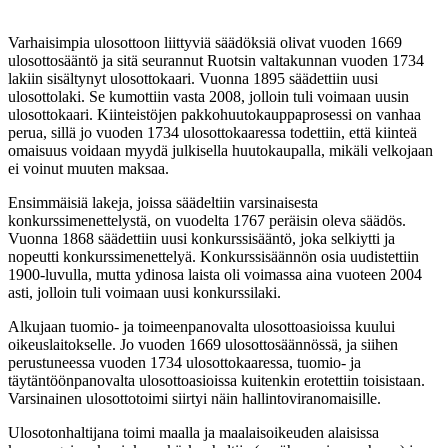
Varhaisimpia ulosottoon liittyviä säädöksiä olivat vuoden 1669
ulosottosääntö ja sitä seurannut Ruotsin valtakunnan vuoden 1734
lakiin sisältynyt ulosottokaari. Vuonna 1895 säädettiin uusi
ulosottolaki. Se kumottiin vasta 2008, jolloin tuli voimaan uusin
ulosottokaari. Kiinteistöjen pakkohuutokauppaprosessi on vanhaa
perua, sillä jo vuoden 1734 ulosottokaaressa todettiin, että kiinteä
omaisuus voidaan myydä julkisella huutokaupalla, mikäli velkojaan
ei voinut muuten maksaa.
Ensimmäisiä lakeja, joissa säädeltiin varsinaisesta
konkurssimenettelystä, on vuodelta 1767 peräisin oleva säädös.
Vuonna 1868 säädettiin uusi konkurssisääntö, joka selkiytti ja
nopeutti konkurssimenettelyä. Konkurssisäännön osia uudistettiin
1900-luvulla, mutta ydinosa laista oli voimassa aina vuoteen 2004
asti, jolloin tuli voimaan uusi konkurssilaki.
Alkujaan tuomio- ja toimeenpanovalta ulosottoasioissa kuului
oikeuslaitokselle. Jo vuoden 1669 ulosottosäännössä, ja siihen
perustuneessa vuoden 1734 ulosottokaaressa, tuomio- ja
täytäntöönpanovalta ulosottoasioissa kuitenkin erotettiin toisistaan.
Varsinainen ulosottotoimi siirtyi näin hallintoviranomaisille.
Ulosotonhaltijana toimi maalla ja maalaisoikeuden alaisissa