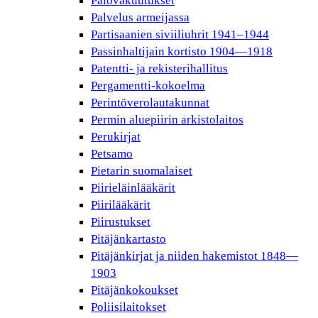
Palovakuutukset
Palvelus armeijassa
Partisaanien siviiliuhrit 1941–1944
Passinhaltijain kortisto 1904—1918
Patentti- ja rekisterihallitus
Pergamentti-kokoelma
Perintöverolautakunnat
Permin aluepiirin arkistolaitos
Perukirjat
Petsamo
Pietarin suomalaiset
Piirieläinlääkärit
Piirilääkärit
Piirustukset
Pitäjänkartasto
Pitäjänkirjat ja niiden hakemistot 1848—
1903
Pitäjänkokoukset
Poliisilaitokset