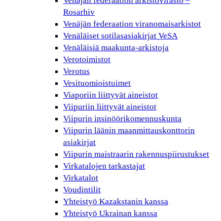
Venäjän federaation arkistovirasto –
Rosarhiv
Venäjän federaation viranomaisarkistot
Venäläiset sotilasasiakirjat VeSA
Venäläisiä maakunta-arkistoja
Verotoimistot
Verotus
Vesituomioistuimet
Viaporiin liittyvät aineistot
Viipuriin liittyvät aineistot
Viipurin insinöörikomennuskunta
Viipurin läänin maanmittauskonttorin
asiakirjat
Viipurin maistraarin rakennuspiirustukset
Virkatalojen tarkastajat
Virkatalot
Voudintilit
Yhteistyö Kazakstanin kanssa
Yhteistyö Ukrainan kanssa