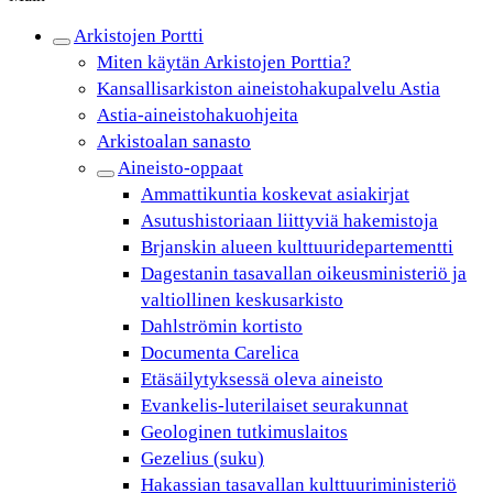
Arkistojen Portti
Miten käytän Arkistojen Porttia?
Kansallisarkiston aineistohakupalvelu Astia
Astia-aineistohakuohjeita
Arkistoalan sanasto
Aineisto-oppaat
Ammattikuntia koskevat asiakirjat
Asutushistoriaan liittyviä hakemistoja
Brjanskin alueen kulttuuridepartementti
Dagestanin tasavallan oikeusministeriö ja
valtiollinen keskusarkisto
Dahlströmin kortisto
Documenta Carelica
Etäsäilytyksessä oleva aineisto
Evankelis-luterilaiset seurakunnat
Geologinen tutkimuslaitos
Gezelius (suku)
Hakassian tasavallan kulttuuriministeriö