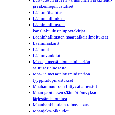
Luovutetun alueen varuskuntien arkkitehti-
ja rakennepiirustukset
Lääkintöhallitus
Lääninhallitukset
Lääninhallitusten
kansliakuulustelupöytäkirjat
Lääninhallitusten määräaikaisilmoitukset
Lääninlääkärit
Läänintilit
Lääninvankilat
Maa- ja metsätalousministeriön
asutusasiainosasto
Maa- ja metsätalousministeriön
tyyppitalopiirustukset
Maahanmuuttoon liittyvät aineistot
Maan jaoituksen säännöttömyyksien
järjestämiskomitea
Maanhankintalain toimeenpano
Maanjako-oikeudet