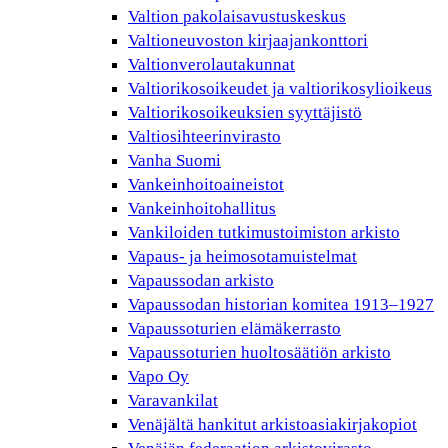
Valtion pakolaisavustuskeskus
Valtioneuvoston kirjaajankonttori
Valtionverolautakunnat
Valtiorikosoikeudet ja valtiorikosylioikeus
Valtiorikosoikeuksien syyttäjistö
Valtiosihteerinvirasto
Vanha Suomi
Vankeinhoitoaineistot
Vankeinhoitohallitus
Vankiloiden tutkimustoimiston arkisto
Vapaus- ja heimosotamuistelmat
Vapaussodan arkisto
Vapaussodan historian komitea 1913–1927
Vapaussoturien elämäkerrasto
Vapaussoturien huoltosäätiön arkisto
Vapo Oy
Varavankilat
Venäjältä hankitut arkistoasiakirjakopiot