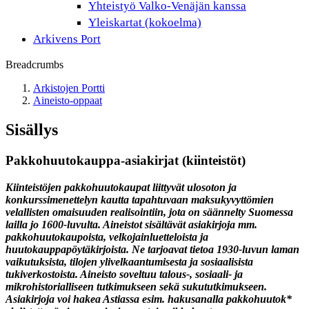
Yhteistyö Valko-Venäjän kanssa
Yleiskartat (kokoelma)
Arkivens Port
Breadcrumbs
Arkistojen Portti
Aineisto-oppaat
Sisällys
Pakkohuutokauppa-asiakirjat (kiinteistöt)
Kiinteistöjen pakkohuutokaupat liittyvät ulosoton ja
konkurssimenettelyn kautta tapahtuvaan maksukyvyttömien
velallisten omaisuuden realisointiin, jota on säännelty Suomessa
lailla jo 1600-luvulta. Aineistot sisältävät asiakirjoja mm.
pakkohuutokaupoista, velkojainluetteloista ja
huutokauppapöytäkirjoista. Ne tarjoavat tietoa 1930-luvun laman
vaikutuksista, tilojen ylivelkaantumisesta ja sosiaalisista
tukiverkostoista. Aineisto soveltuu talous-, sosiaali- ja
mikrohistorialliseen tutkimukseen sekä sukututkimukseen.
Asiakirjoja voi hakea Astiassa esim. hakusanalla pakkohuutok*