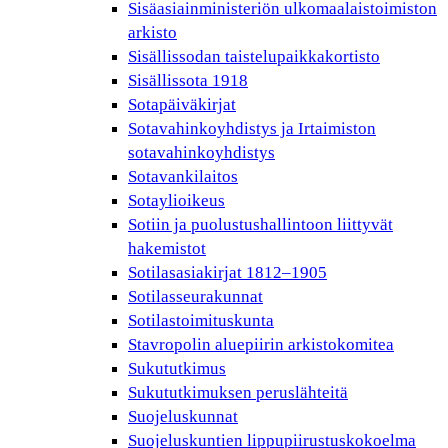
Sisäasiainministeriön ulkomaalaistoimiston
arkisto
Sisällissodan taistelupaikkakortisto
Sisällissota 1918
Sotapäiväkirjat
Sotavahinkoyhdistys ja Irtaimiston
sotavahinkoyhdistys
Sotavankilaitos
Sotaylioikeus
Sotiin ja puolustushallintoon liittyvät
hakemistot
Sotilasasiakirjat 1812–1905
Sotilasseurakunnat
Sotilastoimituskunta
Stavropolin aluepiirin arkistokomitea
Sukututkimus
Sukututkimuksen peruslähteitä
Suojeluskunnat
Suojeluskuntien lippupiirustuskokoelma