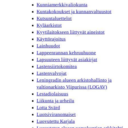
Kunniamerkkivaliokunta
Kuntakokoukset ja kunnanvaltuustot
Kutsuntaluettelot
Kyläarkistot
Kyytilaitokseen liittyvät aineistot
Käyttörajoitus
Lainhuudot
Lappeenrannan kehruuhuone
Lapsuuteen liittyvät asiakirjat
Lastensiirtokomitea
Lastenvalvojat
Leningradin alueen arkistohallinto ja
valtionarkisto Viipurissa (LOGAV)
Lestadiolaisuus
Liikunta ja urheilu
Lotta Svärd
Luotsiviranomaiset
Luovutettu Karjala