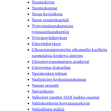
Tuomiokirjat
Tuomiokunnat
Turun hovioikeus
Turun tuomiokapituli
Työvoimalautakunnista
työasiainlautakuntiin
Työväenyhdistykset
Uittoyhdistykset
Ulkoasiainministeriön ulkomailla kuolleita
suomalaisia koskeva aineisto
Ulosottoviranomaisten asiakirjat
Universitas-kokoelma
Vaajakosken tehtaat
Vaalipiirien keskuslautakunnat
Vaasan senaatti
Vaivaishoito
Valkoiset vuoden 1918 joukko-osastot
Valtiokonttorin korvausasiakirjat
Valtiollinen poliisi