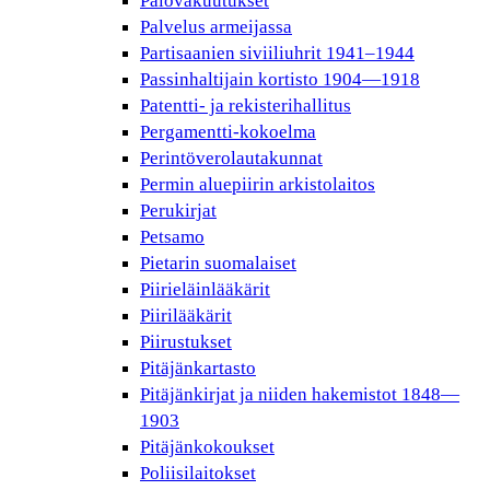
Palovakuutukset
Palvelus armeijassa
Partisaanien siviiliuhrit 1941–1944
Passinhaltijain kortisto 1904—1918
Patentti- ja rekisterihallitus
Pergamentti-kokoelma
Perintöverolautakunnat
Permin aluepiirin arkistolaitos
Perukirjat
Petsamo
Pietarin suomalaiset
Piirieläinlääkärit
Piirilääkärit
Piirustukset
Pitäjänkartasto
Pitäjänkirjat ja niiden hakemistot 1848—
1903
Pitäjänkokoukset
Poliisilaitokset