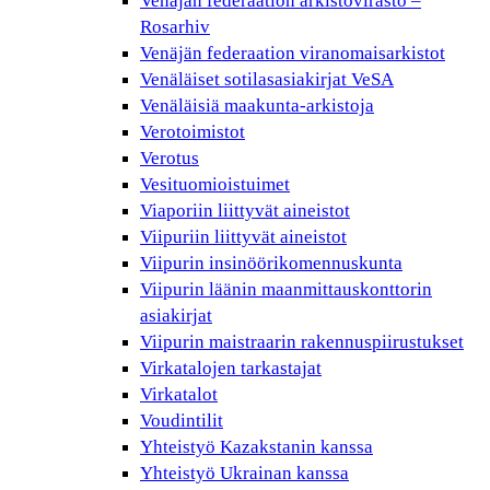
Venäjän federaation arkistovirasto –
Rosarhiv
Venäjän federaation viranomaisarkistot
Venäläiset sotilasasiakirjat VeSA
Venäläisiä maakunta-arkistoja
Verotoimistot
Verotus
Vesituomioistuimet
Viaporiin liittyvät aineistot
Viipuriin liittyvät aineistot
Viipurin insinöörikomennuskunta
Viipurin läänin maanmittauskonttorin
asiakirjat
Viipurin maistraarin rakennuspiirustukset
Virkatalojen tarkastajat
Virkatalot
Voudintilit
Yhteistyö Kazakstanin kanssa
Yhteistyö Ukrainan kanssa