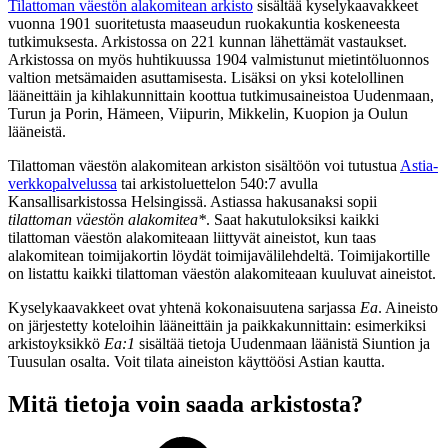
Tilattoman väestön alakomitean arkisto
sisältää kyselykaavakkeet
vuonna 1901 suoritetusta maaseudun ruokakuntia koskeneesta
tutkimuksesta. Arkistossa on 221 kunnan lähettämät vastaukset.
Arkistossa on myös huhtikuussa 1904 valmistunut mietintöluonnos
valtion metsämaiden asuttamisesta. Lisäksi on yksi kotelollinen
lääneittäin ja kihlakunnittain koottua tutkimusaineistoa Uudenmaan,
Turun ja Porin, Hämeen, Viipurin, Mikkelin, Kuopion ja Oulun
lääneistä.
Tilattoman väestön alakomitean arkiston sisältöön voi tutustua
Astia-
verkkopalvelussa
tai arkistoluettelon 540:7 avulla
Kansallisarkistossa Helsingissä. Astiassa hakusanaksi sopii
tilattoman väestön alakomitea*
. Saat hakutuloksiksi kaikki
tilattoman väestön alakomiteaan liittyvät aineistot, kun taas
alakomitean toimijakortin löydät toimijavälilehdeltä. Toimijakortille
on listattu kaikki tilattoman väestön alakomiteaan kuuluvat aineistot.
Kyselykaavakkeet ovat yhtenä kokonaisuutena sarjassa
Ea
. Aineisto
on järjestetty koteloihin lääneittäin ja paikkakunnittain: esimerkiksi
arkistoyksikkö
Ea:1
sisältää tietoja Uudenmaan läänistä Siuntion ja
Tuusulan osalta. Voit tilata aineiston käyttöösi Astian kautta.
Mitä tietoja voin saada arkistosta?