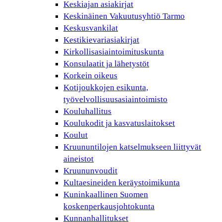
Keskiajan asiakirjat
Keskinäinen Vakuutusyhtiö Tarmo
Keskusvankilat
Kestikievariasiakirjat
Kirkollisasiaintoimituskunta
Konsulaatit ja lähetystöt
Korkein oikeus
Kotijoukkojen esikunta,
työvelvollisuusasiaintoimisto
Kouluhallitus
Koulukodit ja kasvatuslaitokset
Koulut
Kruununtilojen katselmukseen liittyvät
aineistot
Kruununvoudit
Kultaesineiden keräystoimikunta
Kuninkaallinen Suomen
koskenperkausjohtokunta
Kunnanhallitukset