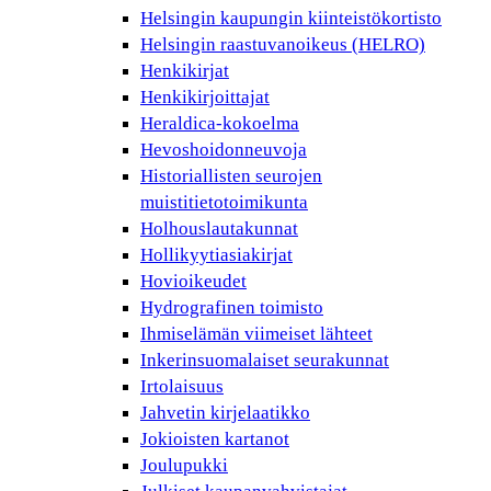
Helsingin kaupungin kiinteistökortisto
Helsingin raastuvanoikeus (HELRO)
Henkikirjat
Henkikirjoittajat
Heraldica-kokoelma
Hevoshoidonneuvoja
Historiallisten seurojen
muistitietotoimikunta
Holhouslautakunnat
Hollikyytiasiakirjat
Hovioikeudet
Hydrografinen toimisto
Ihmiselämän viimeiset lähteet
Inkerinsuomalaiset seurakunnat
Irtolaisuus
Jahvetin kirjelaatikko
Jokioisten kartanot
Joulupukki