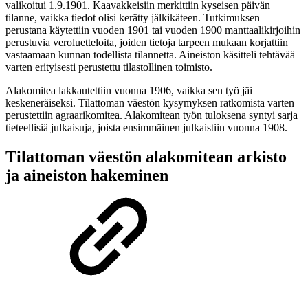
valikoitui 1.9.1901. Kaavakkeisiin merkittiin kyseisen päivän
tilanne, vaikka tiedot olisi kerätty jälkikäteen. Tutkimuksen
perustana käytettiin vuoden 1901 tai vuoden 1900 manttaalikirjoihin
perustuvia veroluetteloita, joiden tietoja tarpeen mukaan korjattiin
vastaamaan kunnan todellista tilannetta. Aineiston käsitteli tehtävää
varten erityisesti perustettu tilastollinen toimisto.
Alakomitea lakkautettiin vuonna 1906, vaikka sen työ jäi
keskeneräiseksi. Tilattoman väestön kysymyksen ratkomista varten
perustettiin agraarikomitea. Alakomitean työn tuloksena syntyi sarja
tieteellisiä julkaisuja, joista ensimmäinen julkaistiin vuonna 1908.
Tilattoman väestön alakomitean arkisto
ja aineiston hakeminen