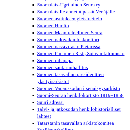
Suomalais-Ugrilainen Seura ry
Suomalaisille annetut passit Venäjälle
Suomen asutuksen yleisluettelo
Suomen Huolto
Suomen Maantieteellinen Seura
Suomen palovakuutuskonttori
Suomen passivirasto Pietarissa
Suomen Punainen Risti, Sotavankitoimisto
Suomen rahapaja
Suomen santarmihallitus
Suomen tasavallan presidenttien
yksityisarkistot
Suomen Vapaussodan itsenäisyysarkisto
Suomi-Seuran henkilökortisto 1819–1858
Suuri adressi
Talvi- ja jatkosodan henkilöhistorialliset
lähteet
Tatarstanin tasavallan arkistokomitea