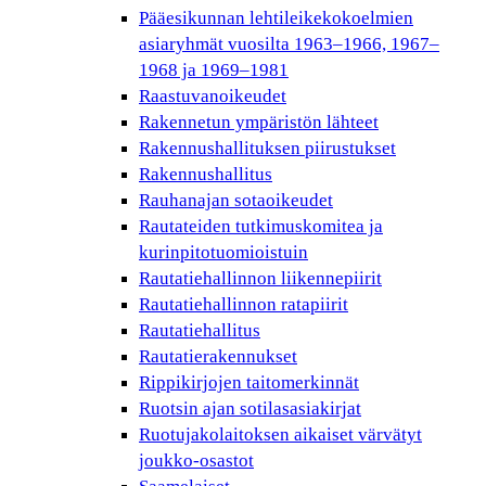
Pääesikunnan lehtileikekokoelmien
asiaryhmät vuosilta 1963–1966, 1967–
1968 ja 1969–1981
Raastuvanoikeudet
Rakennetun ympäristön lähteet
Rakennushallituksen piirustukset
Rakennushallitus
Rauhanajan sotaoikeudet
Rautateiden tutkimuskomitea ja
kurinpitotuomioistuin
Rautatiehallinnon liikennepiirit
Rautatiehallinnon ratapiirit
Rautatiehallitus
Rautatierakennukset
Rippikirjojen taitomerkinnät
Ruotsin ajan sotilasasiakirjat
Ruotujakolaitoksen aikaiset värvätyt
joukko-osastot