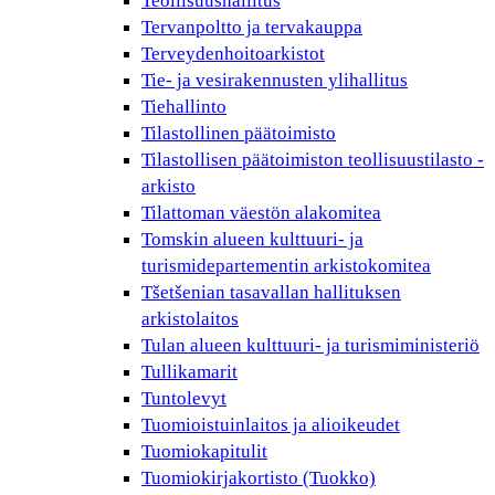
Teollisuushallitus
Tervanpoltto ja tervakauppa
Terveydenhoitoarkistot
Tie- ja vesirakennusten ylihallitus
Tiehallinto
Tilastollinen päätoimisto
Tilastollisen päätoimiston teollisuustilasto -
arkisto
Tilattoman väestön alakomitea
Tomskin alueen kulttuuri- ja
turismidepartementin arkistokomitea
Tšetšenian tasavallan hallituksen
arkistolaitos
Tulan alueen kulttuuri- ja turismiministeriö
Tullikamarit
Tuntolevyt
Tuomioistuinlaitos ja alioikeudet
Tuomiokapitulit
Tuomiokirjakortisto (Tuokko)