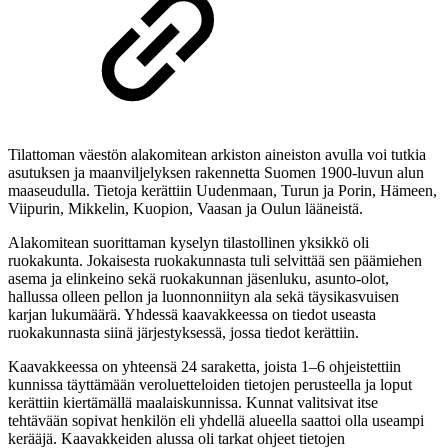
Tilattoman väestön alakomitean arkiston aineiston avulla voi tutkia
asutuksen ja maanviljelyksen rakennetta Suomen 1900-luvun alun
maaseudulla. Tietoja kerättiin Uudenmaan, Turun ja Porin, Hämeen,
Viipurin, Mikkelin, Kuopion, Vaasan ja Oulun lääneistä.
Alakomitean suorittaman kyselyn tilastollinen yksikkö oli
ruokakunta. Jokaisesta ruokakunnasta tuli selvittää sen päämiehen
asema ja elinkeino sekä ruokakunnan jäsenluku, asunto-olot,
hallussa olleen pellon ja luonnonniityn ala sekä täysikasvuisen
karjan lukumäärä. Yhdessä kaavakkeessa on tiedot useasta
ruokakunnasta siinä järjestyksessä, jossa tiedot kerättiin.
Kaavakkeessa on yhteensä 24 saraketta, joista 1–6 ohjeistettiin
kunnissa täyttämään veroluetteloiden tietojen perusteella ja loput
kerättiin kiertämällä maalaiskunnissa. Kunnat valitsivat itse
tehtävään sopivat henkilön eli yhdellä alueella saattoi olla useampi
kerääjä. Kaavakkeiden alussa oli tarkat ohjeet tietojen