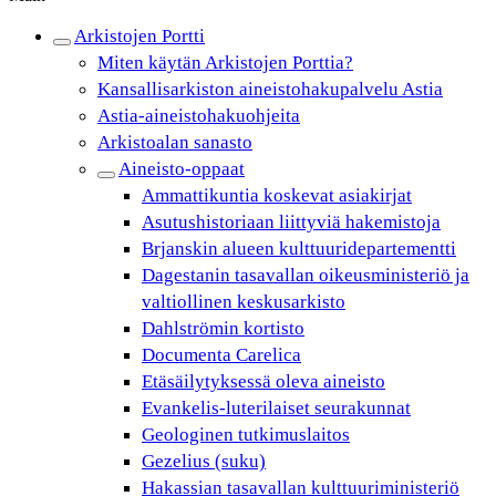
Arkistojen Portti
Miten käytän Arkistojen Porttia?
Kansallisarkiston aineistohakupalvelu Astia
Astia-aineistohakuohjeita
Arkistoalan sanasto
Aineisto-oppaat
Ammattikuntia koskevat asiakirjat
Asutushistoriaan liittyviä hakemistoja
Brjanskin alueen kulttuuridepartementti
Dagestanin tasavallan oikeusministeriö ja
valtiollinen keskusarkisto
Dahlströmin kortisto
Documenta Carelica
Etäsäilytyksessä oleva aineisto
Evankelis-luterilaiset seurakunnat
Geologinen tutkimuslaitos
Gezelius (suku)
Hakassian tasavallan kulttuuriministeriö