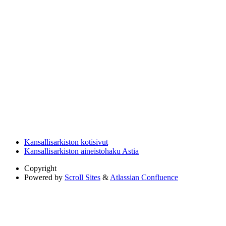
Kansallisarkiston kotisivut
Kansallisarkiston aineistohaku Astia
Copyright
Powered by
Scroll Sites
&
Atlassian Confluence