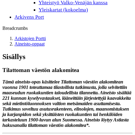
Yhteistyö Valko-Venäjän kanssa
Yleiskartat (kokoelma)
Arkivens Port
Breadcrumbs
Arkistojen Portti
Aineisto-oppaat
Sisällys
Tilattoman väestön alakomitea
Tämä aineisto-opas käsittelee Tilattoman väestön alakomitean
vuonna 1901 toteuttamaa tilastollista tutkimusta, jolla selvitettiin
maaseudun ruokakuntien taloudellista tilannetta. Aineisto sisältää
221 kunnan kyselyvastaukset, lääneittäin järjestettyjä kaavakkeita
sekä mietintöluonnoksen valtion metsämaiden asuttamisesta.
Tutkimus soveltuu asutusrakenteen, elinolojen, maanomistuksen
ja karjanpidon sekä yksittäisten ruokakuntien tai henkilöiden
tarkasteluun 1900-luvun alun Suomessa. Aineisto löytyy Astiasta
hakusanalla tilattoman väestön alakomitea*.