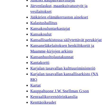
Julkiset kaupanvahvistajat
Järvenlaskut, maankuivatustyöt ja
vesilaitokset
Jääkärien elämäkerraston ainekset
Kalastushallitus
Kansakouluntarkastajat
Kansakoulut
Kansallisarkistossa säilytettävät perukirjat
Kansaneläkelaitoksen henkilökortit ja
Maamme-kirjojen arkisto
Kansanhuoltolautakunnat
Kantakortti
Karjalan tasavallan kulttuuriministeriö
Karjalan tasavallan kansallisarkisto (NA
RK)
Kartat
Kauppahuone J.W. Snellman G:son
Kenraalikuvernöörinkanslia
Kenttäoikeudet