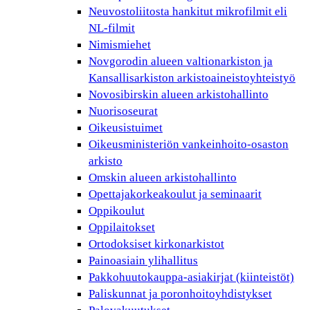
Neuvostoliitosta hankitut mikrofilmit eli
NL-filmit
Nimismiehet
Novgorodin alueen valtionarkiston ja
Kansallisarkiston arkistoaineistoyhteistyö
Novosibirskin alueen arkistohallinto
Nuorisoseurat
Oikeusistuimet
Oikeusministeriön vankeinhoito-osaston
arkisto
Omskin alueen arkistohallinto
Opettajakorkeakoulut ja seminaarit
Oppikoulut
Oppilaitokset
Ortodoksiset kirkonarkistot
Painoasiain ylihallitus
Pakkohuutokauppa-asiakirjat (kiinteistöt)
Paliskunnat ja poronhoitoyhdistykset