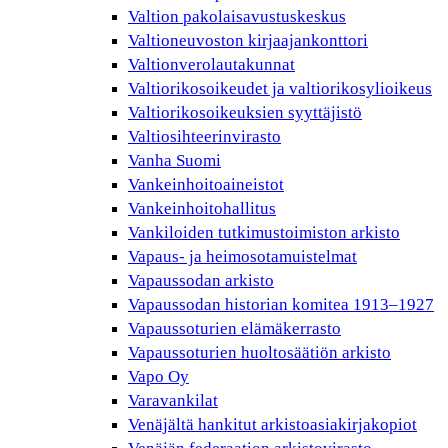
Valtion pakolaisavustuskeskus
Valtioneuvoston kirjaajankonttori
Valtionverolautakunnat
Valtiorikosoikeudet ja valtiorikosylioikeus
Valtiorikosoikeuksien syyttäjistö
Valtiosihteerinvirasto
Vanha Suomi
Vankeinhoitoaineistot
Vankeinhoitohallitus
Vankiloiden tutkimustoimiston arkisto
Vapaus- ja heimosotamuistelmat
Vapaussodan arkisto
Vapaussodan historian komitea 1913–1927
Vapaussoturien elämäkerrasto
Vapaussoturien huoltosäätiön arkisto
Vapo Oy
Varavankilat
Venäjältä hankitut arkistoasiakirjakopiot