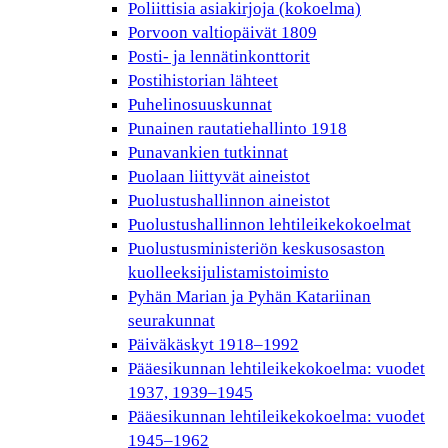
Poliittisia asiakirjoja (kokoelma)
Porvoon valtiopäivät 1809
Posti- ja lennätinkonttorit
Postihistorian lähteet
Puhelinosuuskunnat
Punainen rautatiehallinto 1918
Punavankien tutkinnat
Puolaan liittyvät aineistot
Puolustushallinnon aineistot
Puolustushallinnon lehtileikekokoelmat
Puolustusministeriön keskusosaston
kuolleeksijulistamistoimisto
Pyhän Marian ja Pyhän Katariinan
seurakunnat
Päiväkäskyt 1918–1992
Pääesikunnan lehtileikekokoelma: vuodet
1937, 1939–1945
Pääesikunnan lehtileikekokoelma: vuodet
1945–1962