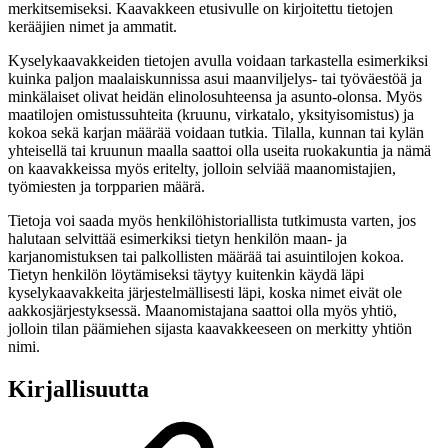
merkitsemiseksi. Kaavakkeen etusivulle on kirjoitettu tietojen
kerääjien nimet ja ammatit.
Kyselykaavakkeiden tietojen avulla voidaan tarkastella esimerkiksi
kuinka paljon maalaiskunnissa asui maanviljelys- tai työväestöä ja
minkälaiset olivat heidän elinolosuhteensa ja asunto-olonsa. Myös
maatilojen omistussuhteita (kruunu, virkatalo, yksityisomistus) ja
kokoa sekä karjan määrää voidaan tutkia. Tilalla, kunnan tai kylän
yhteisellä tai kruunun maalla saattoi olla useita ruokakuntia ja nämä
on kaavakkeissa myös eritelty, jolloin selviää maanomistajien,
työmiesten ja torpparien määrä.
Tietoja voi saada myös henkilöhistoriallista tutkimusta varten, jos
halutaan selvittää esimerkiksi tietyn henkilön maan- ja
karjanomistuksen tai palkollisten määrää tai asuintilojen kokoa.
Tietyn henkilön löytämiseksi täytyy kuitenkin käydä läpi
kyselykaavakkeita järjestelmällisesti läpi, koska nimet eivät ole
aakkosjärjestyksessä. Maanomistajana saattoi olla myös yhtiö,
jolloin tilan päämiehen sijasta kaavakkeeseen on merkitty yhtiön
nimi.
Kirjallisuutta