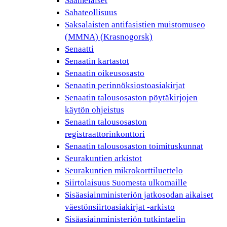
Saamelaiset
Sahateollisuus
Saksalaisten antifasistien muistomuseo
(MMNA) (Krasnogorsk)
Senaatti
Senaatin kartastot
Senaatin oikeusosasto
Senaatin perinnöksiostoasiakirjat
Senaatin talousosaston pöytäkirjojen
käytön ohjeistus
Senaatin talousosaston
registraattorinkonttori
Senaatin talousosaston toimituskunnat
Seurakuntien arkistot
Seurakuntien mikrokorttiluettelo
Siirtolaisuus Suomesta ulkomaille
Sisäasiainministeriön jatkosodan aikaiset
väestönsiirtoasiakirjat -arkisto
Sisäasiainministeriön tutkintaelin