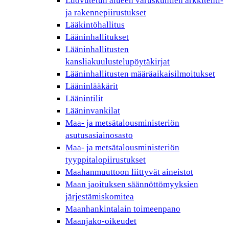
Luovutetun alueen varuskuntien arkkitehti-
ja rakennepiirustukset
Lääkintöhallitus
Lääninhallitukset
Lääninhallitusten
kansliakuulustelupöytäkirjat
Lääninhallitusten määräaikaisilmoitukset
Lääninlääkärit
Läänintilit
Lääninvankilat
Maa- ja metsätalousministeriön
asutusasiainosasto
Maa- ja metsätalousministeriön
tyyppitalopiirustukset
Maahanmuuttoon liittyvät aineistot
Maan jaoituksen säännöttömyyksien
järjestämiskomitea
Maanhankintalain toimeenpano
Maanjako-oikeudet