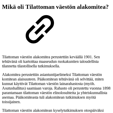
Mikä oli Tilattoman väestön alakomitea?
Tilattoman väestön alakomitea perustettiin keväällä 1901. Sen
tehtävänä oli kartoittaa maaseudun ruokakuntien taloudellista
tilannetta tilastollisella tutkimuksella.
Alakomitea perustettiin asiantuntijaelimeksi Tilattoman väestön
komitean alaisuuteen. Pääkomitean tehtävänä oli selvittää, miten
kunnat käyttivät Tilattoman väestön lainarahastosta (myöh.
Asutushallitus) saamiaan varoja. Rahasto oli perustettu vuonna 1898
parantamaan tilattoman väestön elinolosuhteita ja yhteiskunnallista
asemaa. Pääkomiteasta tuli alakomitean tutkimuksen myötä
toissijainen.
Tilattoman väestön alakomitean kyselytutkimuksen otospäiväksi