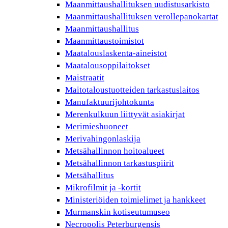
Maanmittaushallituksen uudistusarkisto
Maanmittaushallituksen verollepanokartat
Maanmittaushallitus
Maanmittaustoimistot
Maatalouslaskenta-aineistot
Maatalousoppilaitokset
Maistraatit
Maitotaloustuotteiden tarkastuslaitos
Manufaktuurijohtokunta
Merenkulkuun liittyvät asiakirjat
Merimieshuoneet
Merivahingonlaskija
Metsähallinnon hoitoalueet
Metsähallinnon tarkastuspiirit
Metsähallitus
Mikrofilmit ja -kortit
Ministeriöiden toimielimet ja hankkeet
Murmanskin kotiseutumuseo
Necropolis Peterburgensis