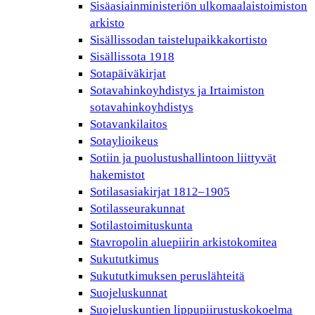
Sisäasiainministeriön ulkomaalaistoimiston
arkisto
Sisällissodan taistelupaikkakortisto
Sisällissota 1918
Sotapäiväkirjat
Sotavahinkoyhdistys ja Irtaimiston
sotavahinkoyhdistys
Sotavankilaitos
Sotaylioikeus
Sotiin ja puolustushallintoon liittyvät
hakemistot
Sotilasasiakirjat 1812–1905
Sotilasseurakunnat
Sotilastoimituskunta
Stavropolin aluepiirin arkistokomitea
Sukututkimus
Sukututkimuksen peruslähteitä
Suojeluskunnat
Suojeluskuntien lippupiirustuskokoelma