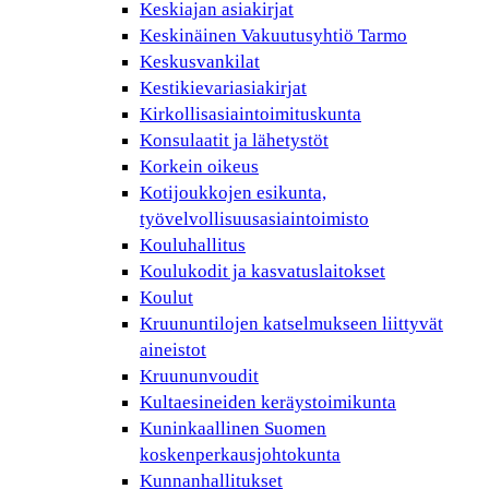
Keskiajan asiakirjat
Keskinäinen Vakuutusyhtiö Tarmo
Keskusvankilat
Kestikievariasiakirjat
Kirkollisasiaintoimituskunta
Konsulaatit ja lähetystöt
Korkein oikeus
Kotijoukkojen esikunta,
työvelvollisuusasiaintoimisto
Kouluhallitus
Koulukodit ja kasvatuslaitokset
Koulut
Kruununtilojen katselmukseen liittyvät
aineistot
Kruununvoudit
Kultaesineiden keräystoimikunta
Kuninkaallinen Suomen
koskenperkausjohtokunta
Kunnanhallitukset