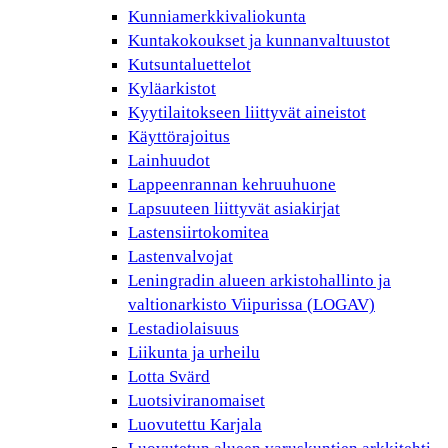
Kunniamerkkivaliokunta
Kuntakokoukset ja kunnanvaltuustot
Kutsuntaluettelot
Kyläarkistot
Kyytilaitokseen liittyvät aineistot
Käyttörajoitus
Lainhuudot
Lappeenrannan kehruuhuone
Lapsuuteen liittyvät asiakirjat
Lastensiirtokomitea
Lastenvalvojat
Leningradin alueen arkistohallinto ja
valtionarkisto Viipurissa (LOGAV)
Lestadiolaisuus
Liikunta ja urheilu
Lotta Svärd
Luotsiviranomaiset
Luovutettu Karjala