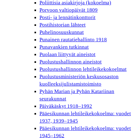
Poliittisia asiakirjoja (kokoelma)
Porvoon valtiopäivät 1809
Posti- ja lennätinkonttorit
Postihistorian lähteet
Puhelinosuuskunnat
Punainen rautatiehallinto 1918
Punavankien tutkinnat
Puolaan liittyvät aineistot
Puolustushallinnon aineistot
Puolustushallinnon lehtileikekokoelmat
Puolustusministeriön keskusosaston
kuolleeksijulistamistoimisto
Pyhän Marian ja Pyhän Katariinan
seurakunnat
Päiväkäskyt 1918–1992
Pääesikunnan lehtileikekokoelma: vuodet
1937, 1939–1945
Pääesikunnan lehtileikekokoelma: vuodet
1945–1962