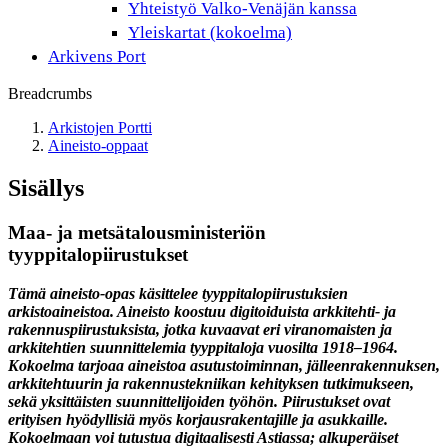
Yhteistyö Valko-Venäjän kanssa
Yleiskartat (kokoelma)
Arkivens Port
Breadcrumbs
Arkistojen Portti
Aineisto-oppaat
Sisällys
Maa- ja metsätalousministeriön
tyyppitalopiirustukset
Tämä aineisto-opas käsittelee tyyppitalopiirustuksien
arkistoaineistoa. Aineisto koostuu digitoiduista arkkitehti- ja
rakennuspiirustuksista, jotka kuvaavat eri viranomaisten ja
arkkitehtien suunnittelemia tyyppitaloja vuosilta 1918–1964.
Kokoelma tarjoaa aineistoa asutustoiminnan, jälleenrakennuksen,
arkkitehtuurin ja rakennustekniikan kehityksen tutkimukseen,
sekä yksittäisten suunnittelijoiden työhön. Piirustukset ovat
erityisen hyödyllisiä myös korjausrakentajille ja asukkaille.
Kokoelmaan voi tutustua digitaalisesti Astiassa; alkuperäiset