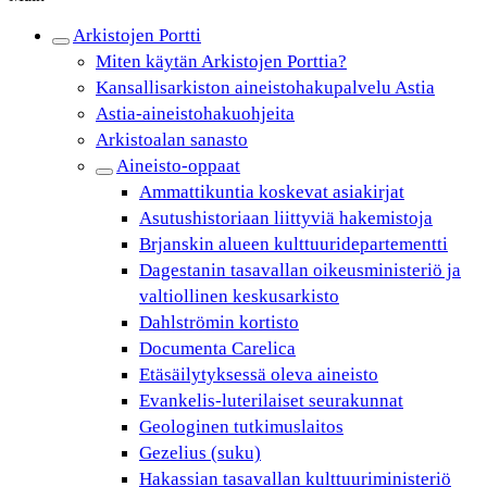
Arkistojen Portti
Miten käytän Arkistojen Porttia?
Kansallisarkiston aineistohakupalvelu Astia
Astia-aineistohakuohjeita
Arkistoalan sanasto
Aineisto-oppaat
Ammattikuntia koskevat asiakirjat
Asutushistoriaan liittyviä hakemistoja
Brjanskin alueen kulttuuridepartementti
Dagestanin tasavallan oikeusministeriö ja
valtiollinen keskusarkisto
Dahlströmin kortisto
Documenta Carelica
Etäsäilytyksessä oleva aineisto
Evankelis-luterilaiset seurakunnat
Geologinen tutkimuslaitos
Gezelius (suku)
Hakassian tasavallan kulttuuriministeriö