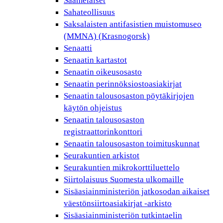
Saamelaiset
Sahateollisuus
Saksalaisten antifasistien muistomuseo
(MMNA) (Krasnogorsk)
Senaatti
Senaatin kartastot
Senaatin oikeusosasto
Senaatin perinnöksiostoasiakirjat
Senaatin talousosaston pöytäkirjojen
käytön ohjeistus
Senaatin talousosaston
registraattorinkonttori
Senaatin talousosaston toimituskunnat
Seurakuntien arkistot
Seurakuntien mikrokorttiluettelo
Siirtolaisuus Suomesta ulkomaille
Sisäasiainministeriön jatkosodan aikaiset
väestönsiirtoasiakirjat -arkisto
Sisäasiainministeriön tutkintaelin