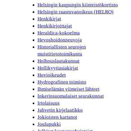
Helsingin kaupungin kiinteistökortisto
Helsingin raastuvanoikeus (HELRO)
Henkikirjat
Henkikirjoittajat
Heraldica-kokoelma
Hevoshoidonneuvoja
Historiallisten seurojen
muistitietotoimikunta
Holhouslautakunnat
Hollikyytiasiakirjat
Hovioikeudet
Hydrografinen toimisto
Ihmiselämän viimeiset lähteet
Inkerinsuomalaiset seurakunnat
Irtolaisuus
Jahvetin kirjelaatikko
Jokioisten kartanot
Joulupukki