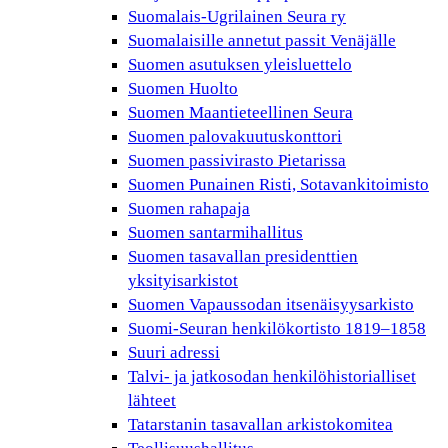
Suomalais-Ugrilainen Seura ry
Suomalaisille annetut passit Venäjälle
Suomen asutuksen yleisluettelo
Suomen Huolto
Suomen Maantieteellinen Seura
Suomen palovakuutuskonttori
Suomen passivirasto Pietarissa
Suomen Punainen Risti, Sotavankitoimisto
Suomen rahapaja
Suomen santarmihallitus
Suomen tasavallan presidenttien
yksityisarkistot
Suomen Vapaussodan itsenäisyysarkisto
Suomi-Seuran henkilökortisto 1819–1858
Suuri adressi
Talvi- ja jatkosodan henkilöhistorialliset
lähteet
Tatarstanin tasavallan arkistokomitea