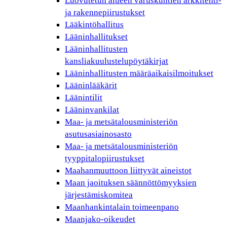
Luovutetun alueen varuskuntien arkkitehti-
ja rakennepiirustukset
Lääkintöhallitus
Lääninhallitukset
Lääninhallitusten
kansliakuulustelupöytäkirjat
Lääninhallitusten määräaikaisilmoitukset
Lääninlääkärit
Läänintilit
Lääninvankilat
Maa- ja metsätalousministeriön
asutusasiainosasto
Maa- ja metsätalousministeriön
tyyppitalopiirustukset
Maahanmuuttoon liittyvät aineistot
Maan jaoituksen säännöttömyyksien
järjestämiskomitea
Maanhankintalain toimeenpano
Maanjako-oikeudet