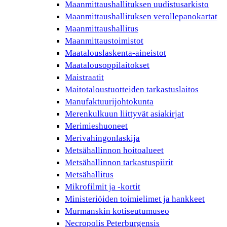
Maanmittaushallituksen uudistusarkisto
Maanmittaushallituksen verollepanokartat
Maanmittaushallitus
Maanmittaustoimistot
Maatalouslaskenta-aineistot
Maatalousoppilaitokset
Maistraatit
Maitotaloustuotteiden tarkastuslaitos
Manufaktuurijohtokunta
Merenkulkuun liittyvät asiakirjat
Merimieshuoneet
Merivahingonlaskija
Metsähallinnon hoitoalueet
Metsähallinnon tarkastuspiirit
Metsähallitus
Mikrofilmit ja -kortit
Ministeriöiden toimielimet ja hankkeet
Murmanskin kotiseutumuseo
Necropolis Peterburgensis