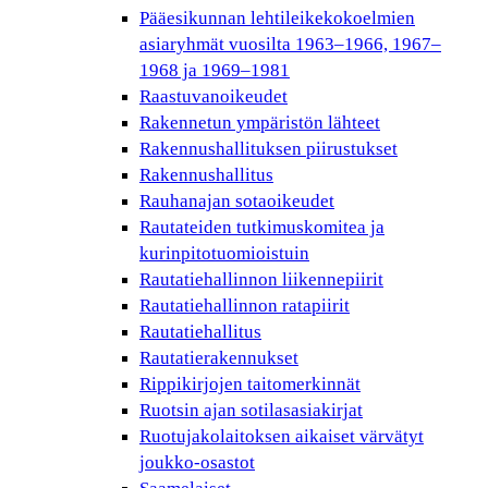
Pääesikunnan lehtileikekokoelmien
asiaryhmät vuosilta 1963–1966, 1967–
1968 ja 1969–1981
Raastuvanoikeudet
Rakennetun ympäristön lähteet
Rakennushallituksen piirustukset
Rakennushallitus
Rauhanajan sotaoikeudet
Rautateiden tutkimuskomitea ja
kurinpitotuomioistuin
Rautatiehallinnon liikennepiirit
Rautatiehallinnon ratapiirit
Rautatiehallitus
Rautatierakennukset
Rippikirjojen taitomerkinnät
Ruotsin ajan sotilasasiakirjat
Ruotujakolaitoksen aikaiset värvätyt
joukko-osastot