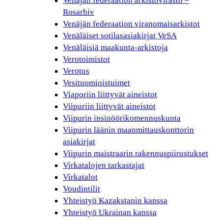
Venäjän federaation arkistovirasto –
Rosarhiv
Venäjän federaation viranomaisarkistot
Venäläiset sotilasasiakirjat VeSA
Venäläisiä maakunta-arkistoja
Verotoimistot
Verotus
Vesituomioistuimet
Viaporiin liittyvät aineistot
Viipuriin liittyvät aineistot
Viipurin insinöörikomennuskunta
Viipurin läänin maanmittauskonttorin
asiakirjat
Viipurin maistraarin rakennuspiirustukset
Virkatalojen tarkastajat
Virkatalot
Voudintilit
Yhteistyö Kazakstanin kanssa
Yhteistyö Ukrainan kanssa