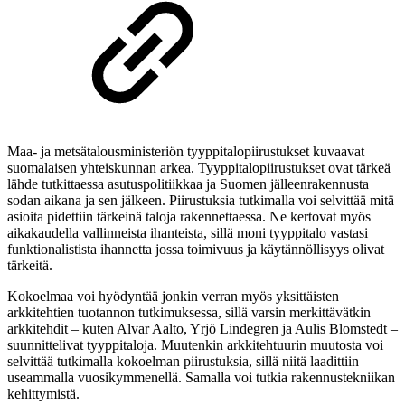
Maa- ja metsätalousministeriön tyyppitalopiirustukset kuvaavat
suomalaisen yhteiskunnan arkea. Tyyppitalopiirustukset ovat tärkeä
lähde tutkittaessa asutuspolitiikkaa ja Suomen jälleenrakennusta
sodan aikana ja sen jälkeen. Piirustuksia tutkimalla voi selvittää mitä
asioita pidettiin tärkeinä taloja rakennettaessa. Ne kertovat myös
aikakaudella vallinneista ihanteista, sillä moni tyyppitalo vastasi
funktionalistista ihannetta jossa toimivuus ja käytännöllisyys olivat
tärkeitä.
Kokoelmaa voi hyödyntää jonkin verran myös yksittäisten
arkkitehtien tuotannon tutkimuksessa, sillä varsin merkittävätkin
arkkitehdit – kuten Alvar Aalto, Yrjö Lindegren ja Aulis Blomstedt –
suunnittelivat tyyppitaloja. Muutenkin arkkitehtuurin muutosta voi
selvittää tutkimalla kokoelman piirustuksia, sillä niitä laadittiin
useammalla vuosikymmenellä. Samalla voi tutkia rakennustekniikan
kehittymistä.