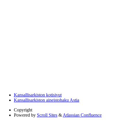
Kansallisarkiston kotisivut
Kansallisarkiston aineistohaku Astia
Copyright
Powered by
Scroll Sites
&
Atlassian Confluence