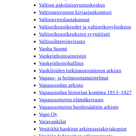
Valtion pakolaisavustuskeskus
Valtioneuvoston kirjaajankonttori
Valtionverolautakunnat
Valtiorikosoikeudet ja valtiorikosylioikeus
Valtiorikosoikeuksien syyttäjistö
Valtiosihteerinvirasto
Vanha Suomi
Vankeinhoitoaineistot
Vankeinhoitohallitus
Vankiloiden tutkimustoimiston arkisto
Vapaus- ja heimosotamuistelmat
Vapaussodan arkisto
Vapaussodan historian komitea 1913–1927
Vapaussoturien elämäkerrasto
Vapaussoturien huoltosäätiön arkisto
Vapo Oy
Varavankilat
Venäjältä hankitut arkistoasiakirjakopiot