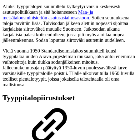
Aluksi tyyppitalojen suunnittelu kytkeytyi varsin keskeisesti
asutuspolitiikkaan ja sitä hoitaneeseen
Maa- ja
metsätalousministeriön asutusasiainosastoon
. Sotien seurauksena
taloja tarvittiin lisää. Talvisodan jälkeen alettiin nopeasti sijoittaa
karjalaista siirtoväkeä muualle Suomeen. Jatkosodan aikana
karjalaisia palasi kotiseudulleen, jossa piti myös aloittaa nopea
jälleenrakennus. Sodan loputtua siirtoväki asutettiin uudelleen.
Vielä vuonna 1950 Standardisoimislaitos suunnitteli kuusi
tyyppitaloa uuden Arava-järjestelmän mukaan, joka antoi enemmän
vaihtoehtoja kuin tiukka sodanjälkeinen mitoitus.
Jälleenrakennusajan päätyttyä 1950-luvun puolessavälissä tarve
varsinaisille tyyppitaloille poistui. Tilalle alkoivat tulla 1960-luvulla
teolliset pientalotyypit, joissa jokaisella talotehtaalla oli oma
mallistonsa.
Tyyppitalopiirustukset