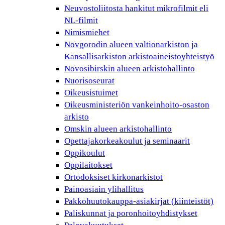
Neuvostoliitosta hankitut mikrofilmit eli
NL-filmit
Nimismiehet
Novgorodin alueen valtionarkiston ja
Kansallisarkiston arkistoaineistoyhteistyö
Novosibirskin alueen arkistohallinto
Nuorisoseurat
Oikeusistuimet
Oikeusministeriön vankeinhoito-osaston
arkisto
Omskin alueen arkistohallinto
Opettajakorkeakoulut ja seminaarit
Oppikoulut
Oppilaitokset
Ortodoksiset kirkonarkistot
Painoasiain ylihallitus
Pakkohuutokauppa-asiakirjat (kiinteistöt)
Paliskunnat ja poronhoitoyhdistykset