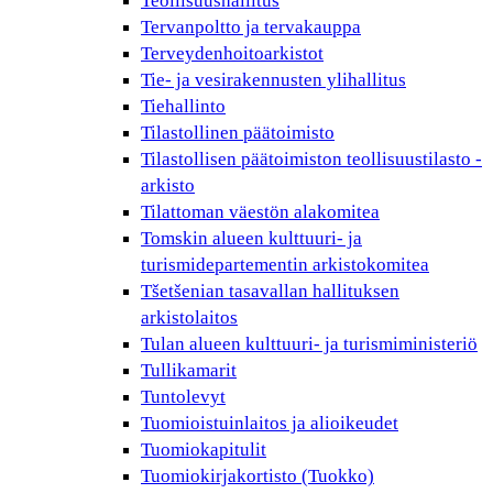
Teollisuushallitus
Tervanpoltto ja tervakauppa
Terveydenhoitoarkistot
Tie- ja vesirakennusten ylihallitus
Tiehallinto
Tilastollinen päätoimisto
Tilastollisen päätoimiston teollisuustilasto -
arkisto
Tilattoman väestön alakomitea
Tomskin alueen kulttuuri- ja
turismidepartementin arkistokomitea
Tšetšenian tasavallan hallituksen
arkistolaitos
Tulan alueen kulttuuri- ja turismiministeriö
Tullikamarit
Tuntolevyt
Tuomioistuinlaitos ja alioikeudet
Tuomiokapitulit
Tuomiokirjakortisto (Tuokko)