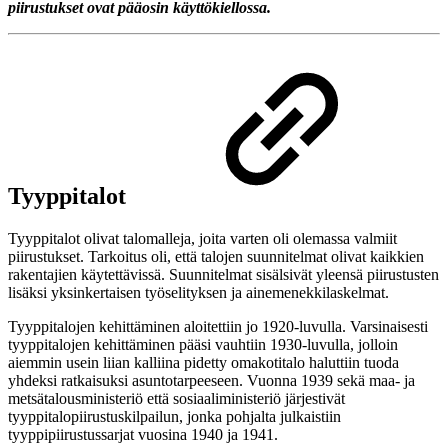
piirustukset ovat pääosin käyttökiellossa.
Tyyppitalot
Tyyppitalot olivat talomalleja, joita varten oli olemassa valmiit
piirustukset. Tarkoitus oli, että talojen suunnitelmat olivat kaikkien
rakentajien käytettävissä. Suunnitelmat sisälsivät yleensä piirustusten
lisäksi yksinkertaisen työselityksen ja ainemenekkilaskelmat.
Tyyppitalojen kehittäminen aloitettiin jo 1920-luvulla. Varsinaisesti
tyyppitalojen kehittäminen pääsi vauhtiin 1930-luvulla, jolloin
aiemmin usein liian kalliina pidetty omakotitalo haluttiin tuoda
yhdeksi ratkaisuksi asuntotarpeeseen. Vuonna 1939 sekä maa- ja
metsätalousministeriö että sosiaaliministeriö järjestivät
tyyppitalopiirustuskilpailun, jonka pohjalta julkaistiin
tyyppipiirustussarjat vuosina 1940 ja 1941.