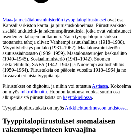
Maa- ja metsätalousministeriön tyyppitalopiirustukset
ovat osa
Kansallisarkiston kartta- ja piirustuskokoelmaa. Piirustusarkisto
sisältää arkkitehti- ja rakennuspiirustuksia, jotka ovat valmistuneet
useiden eri tahojen tuottamina. Näitä tyyppitalopiirustuksia
tuottaneita tahoja olivat: Vanhempi asutushallitus (1918–1938),
Myyntiyhdistys puutalo (1931–1962), Maatalousministeriön
asutusasiainosasto (1939–1959), Maatalousseurojen keskusliitto
(1940–1945), Sosiaaliministeriö (1941–1942), Suomen
arkkitehtiliitto, SAFA (1942–1943) ja Nuorempi asutushallitus
(1959–1964). Piirustuksia on pääosin vuosilta 1918–1964 ja ne
kuvaavat erilaisia tyyppitaloja.
Piirustukset on digitoitu, ja niihin voi tutustua
Astiassa
. Kokoelma
on myös
mikrofilmattu
. Huonon kuntonsa vuoksi suurin osa
alkuperäisistä piirustuksista on
käyttökiellossa
.
Tyyppitalopiirustuksia on myös
Arkkitehtuurimuseon arkistossa
.
Tyyppitalopiirustukset suomalaisen
rakennusperinteen kuvaajina