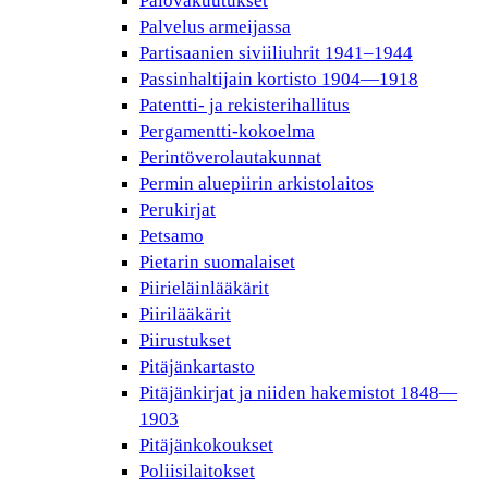
Palovakuutukset
Palvelus armeijassa
Partisaanien siviiliuhrit 1941–1944
Passinhaltijain kortisto 1904—1918
Patentti- ja rekisterihallitus
Pergamentti-kokoelma
Perintöverolautakunnat
Permin aluepiirin arkistolaitos
Perukirjat
Petsamo
Pietarin suomalaiset
Piirieläinlääkärit
Piirilääkärit
Piirustukset
Pitäjänkartasto
Pitäjänkirjat ja niiden hakemistot 1848—
1903
Pitäjänkokoukset
Poliisilaitokset