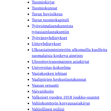
Tuomiokirjat
Tuomiokunnat
Turun hovioikeus
Turun tuomiokapituli
Työvoimalautakunnista
työasiainlautakuntiin
Työväenyhdistykset
Uittoyhdistykset
Ulkoasiainministeriön ulkomailla kuolleita
suomalaisia koskeva aineisto
Ulosottoviranomaisten asiakirjat
Universitas-kokoelma
Vaajakosken tehtaat
Vaalipiirien keskuslautakunnat
Vaasan senaatti
Vaivaishoito
Valkoiset vuoden 1918 joukko-osastot
Valtiokonttorin korvausasiakirjat
Valtiollinen poliisi