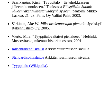
Saarikangas, Kirsi. ”Tyyppitalo – tie tehokkaaseen
jälleenrakennukseen.” Teoksessa
Eilispäivän Suomi:
Jälleenrakennuksesta yltäkylläisyyteen
, päätoim. Mikko
Laakso, 21–23. Paris: Oy Valitut Palat, 2003.
Särkinen, Åke W.
Jälleenrakennusajan pientalo
. Jyväskylä:
Rakennustieto Oy, 2005.
Vierto, Mira. ”Tyyppitalovaltaiset pienalueet.” Helsinki:
Museovirasto, rakennushistorian osasto, 2001.
Jälleenrakennuskausi
Arkkitehtuurimuseon sivuilla.
Standardisoimislaitos
Arkkitehtuurimuseon sivuilla.
Tyyppitalo (Wikipedia)
.