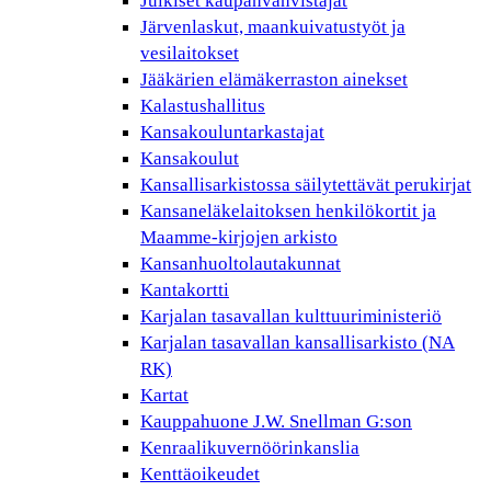
Julkiset kaupanvahvistajat
Järvenlaskut, maankuivatustyöt ja
vesilaitokset
Jääkärien elämäkerraston ainekset
Kalastushallitus
Kansakouluntarkastajat
Kansakoulut
Kansallisarkistossa säilytettävät perukirjat
Kansaneläkelaitoksen henkilökortit ja
Maamme-kirjojen arkisto
Kansanhuoltolautakunnat
Kantakortti
Karjalan tasavallan kulttuuriministeriö
Karjalan tasavallan kansallisarkisto (NA
RK)
Kartat
Kauppahuone J.W. Snellman G:son
Kenraalikuvernöörinkanslia
Kenttäoikeudet