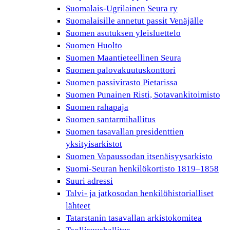
Suomalais-Ugrilainen Seura ry
Suomalaisille annetut passit Venäjälle
Suomen asutuksen yleisluettelo
Suomen Huolto
Suomen Maantieteellinen Seura
Suomen palovakuutuskonttori
Suomen passivirasto Pietarissa
Suomen Punainen Risti, Sotavankitoimisto
Suomen rahapaja
Suomen santarmihallitus
Suomen tasavallan presidenttien
yksityisarkistot
Suomen Vapaussodan itsenäisyysarkisto
Suomi-Seuran henkilökortisto 1819–1858
Suuri adressi
Talvi- ja jatkosodan henkilöhistorialliset
lähteet
Tatarstanin tasavallan arkistokomitea