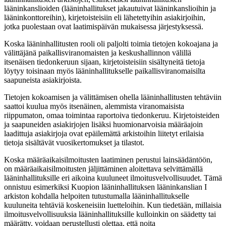
lääninkanslioiden (lääninhallitukset jakautuivat lääninkanslioihin ja
lääninkonttoreihin), kirjetoisteisiin eli lähetettyihin asiakirjoihin,
jotka puolestaan ovat laatimispäivän mukaisessa järjestyksessä.
Koska lääninhallitusten rooli oli paljolti toimia tietojen kokoajana ja
välittäjänä paikallisviranomaisten ja keskushallinnon välillä
itsenäisen tiedonkeruun sijaan, kirjetoisteisiin sisältyneitä tietoja
löytyy toisinaan myös lääninhallitukselle paikallisviranomaisilta
saapuneista asiakirjoista.
Tietojen kokoamisen ja välittämisen ohella lääninhallitusten tehtäviin
saattoi kuulua myös itsenäinen, alemmista viranomaisista
riippumaton, omaa toimintaa raportoiva tiedonkeruu. Kirjetoisteiden
ja saapuneiden asiakirjojen lisäksi huomionarvoisia määräajoin
laadittuja asiakirjoja ovat epäilemättä arkistoihin liitetyt erilaisia
tietoja sisältävät vuosikertomukset ja tilastot.
Koska määräaikaisilmoitusten laatiminen perustui lainsäädäntöön,
on määräaikaisilmoitusten jäljittäminen aloitettava selvittämällä
lääninhallituksille eri aikoina kuuluneet ilmoitusvelvollisuudet. Tämä
onnistuu esimerkiksi Kuopion lääninhallituksen lääninkanslian I
arkiston kohdalla helpoiten tutustumalla lääninhallitukselle
kuuluneita tehtäviä koskeneisiin luetteloihin. Kun tiedetään, millaisia
ilmoitusvelvollisuuksia lääninhallituksille kulloinkin on säädetty tai
määrätty, voidaan perustellusti olettaa, että noita