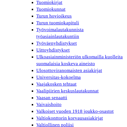
Tuomiokirjat
Tuomiokunnat
Turun hovioikeus
Turun tuomiokapituli
Työvoimalautakunnista
työasiainlautakuntiin
Työväenyhdistykset
Uittoyhdistykset
Ulkoasiainministeriön ulkomailla kuolleita
suomalaisia koskeva aineisto
Ulosottoviranomaisten asiakirjat
Universitas-kokoelma
Vaajakosken tehtaat
Vaalipiirien keskuslautakunnat
Vaasan senaatti
Vaivaishoito
Valkoiset vuoden 1918 joukko-osastot
Valtiokonttorin korvausasiakirjat
Valtiollinen poliisi