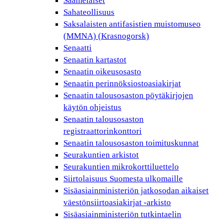
Saamelaiset
Sahateollisuus
Saksalaisten antifasistien muistomuseo
(MMNA) (Krasnogorsk)
Senaatti
Senaatin kartastot
Senaatin oikeusosasto
Senaatin perinnöksiostoasiakirjat
Senaatin talousosaston pöytäkirjojen
käytön ohjeistus
Senaatin talousosaston
registraattorinkonttori
Senaatin talousosaston toimituskunnat
Seurakuntien arkistot
Seurakuntien mikrokorttiluettelo
Siirtolaisuus Suomesta ulkomaille
Sisäasiainministeriön jatkosodan aikaiset
väestönsiirtoasiakirjat -arkisto
Sisäasiainministeriön tutkintaelin