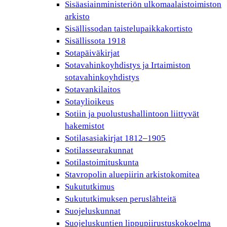
Sisäasiainministeriön ulkomaalaistoimiston
arkisto
Sisällissodan taistelupaikkakortisto
Sisällissota 1918
Sotapäiväkirjat
Sotavahinkoyhdistys ja Irtaimiston
sotavahinkoyhdistys
Sotavankilaitos
Sotaylioikeus
Sotiin ja puolustushallintoon liittyvät
hakemistot
Sotilasasiakirjat 1812–1905
Sotilasseurakunnat
Sotilastoimituskunta
Stavropolin aluepiirin arkistokomitea
Sukututkimus
Sukututkimuksen peruslähteitä
Suojeluskunnat
Suojeluskuntien lippupiirustuskokoelma