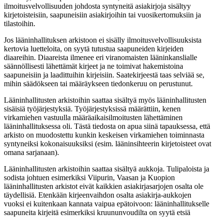
ilmoitusvelvollisuuden johdosta syntyneitä asiakirjoja sisältyy
kirjetoisteisiin, saapuneisiin asiakirjoihin tai vuosikertomuksiin ja
tilastoihin.
Jos lääninhallituksen arkistoon ei sisälly ilmoitusvelvollisuuksista
kertovia luetteloita, on syytä tutustua saapuneiden kirjeiden
diaareihin. Diaareista ilmenee eri viranomaisten lääninkanslialle
säännöllisesti lähettämät kirjeet ja ne toimivat hakemistoina
saapuneisiin ja laadittuihin kirjeisiin. Saatekirjeestä taas selviää se,
mihin säädökseen tai määräykseen tiedonkeruu on perustunut.
Lääninhallitusten arkistoihin saattaa sisältyä myös lääninhallitusten
sisäisiä työjärjestyksiä. Työjärjestyksissä määrättiin, kenen
virkamiehen vastuulla määräaikaisilmoitusten lähettäminen
lääninhallituksessa oli. Tästä tiedosta on apua siinä tapauksessa, että
arkisto on muodostettu kunkin keskeisen virkamiehen toiminnasta
syntyneiksi kokonaisuuksiksi (esim. lääninsihteerin kirjetoisteet ovat
omana sarjanaan).
Lääninhallitusten arkistoihin saattaa sisältyä aukkoja. Tulipaloista ja
sodista johtuen esimerkiksi Viipurin, Vaasan ja Kuopion
lääninhallitusten arkistot eivät kaikkien asiakirjasarjojen osalta ole
täydellisiä. Etenkään kirjeenvaihdon osalta asiakirja-aukkojen
vuoksi ei kuitenkaan kannata vaipua epätoivoon: lääninhallitukselle
saapuneita kirjeitä esimerkiksi kruununvoudilta on syytä etsiä