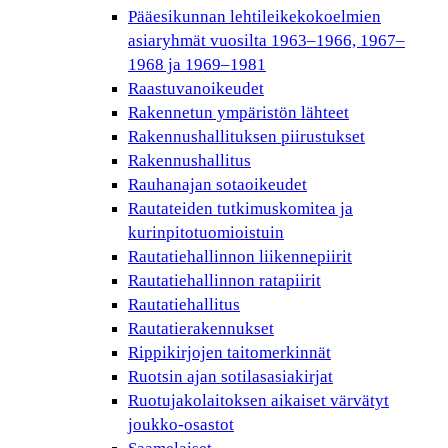
Pääesikunnan lehtileikekokoelmien
asiaryhmät vuosilta 1963–1966, 1967–
1968 ja 1969–1981
Raastuvanoikeudet
Rakennetun ympäristön lähteet
Rakennushallituksen piirustukset
Rakennushallitus
Rauhanajan sotaoikeudet
Rautateiden tutkimuskomitea ja
kurinpitotuomioistuin
Rautatiehallinnon liikennepiirit
Rautatiehallinnon ratapiirit
Rautatiehallitus
Rautatierakennukset
Rippikirjojen taitomerkinnät
Ruotsin ajan sotilasasiakirjat
Ruotujakolaitoksen aikaiset värvätyt
joukko-osastot