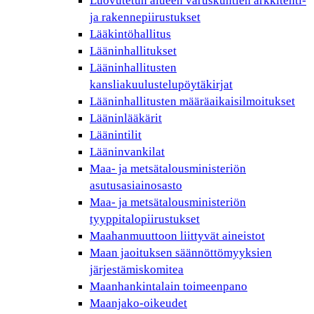
Luovutetun alueen varuskuntien arkkitehti-
ja rakennepiirustukset
Lääkintöhallitus
Lääninhallitukset
Lääninhallitusten
kansliakuulustelupöytäkirjat
Lääninhallitusten määräaikaisilmoitukset
Lääninlääkärit
Läänintilit
Lääninvankilat
Maa- ja metsätalousministeriön
asutusasiainosasto
Maa- ja metsätalousministeriön
tyyppitalopiirustukset
Maahanmuuttoon liittyvät aineistot
Maan jaoituksen säännöttömyyksien
järjestämiskomitea
Maanhankintalain toimeenpano
Maanjako-oikeudet