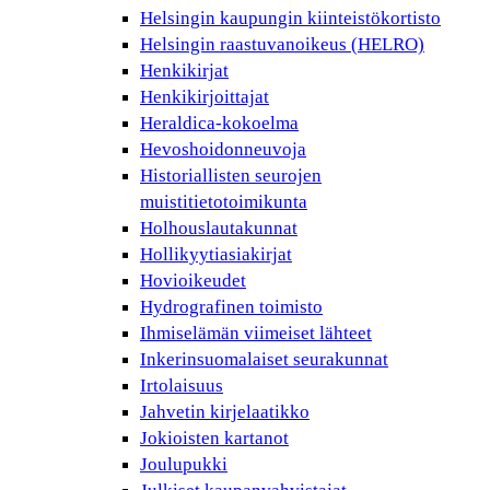
Helsingin kaupungin kiinteistökortisto
Helsingin raastuvanoikeus (HELRO)
Henkikirjat
Henkikirjoittajat
Heraldica-kokoelma
Hevoshoidonneuvoja
Historiallisten seurojen
muistitietotoimikunta
Holhouslautakunnat
Hollikyytiasiakirjat
Hovioikeudet
Hydrografinen toimisto
Ihmiselämän viimeiset lähteet
Inkerinsuomalaiset seurakunnat
Irtolaisuus
Jahvetin kirjelaatikko
Jokioisten kartanot
Joulupukki