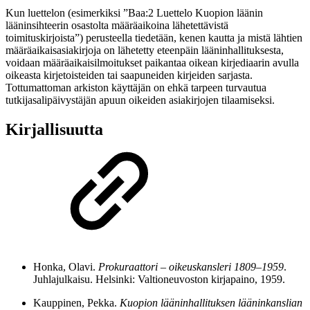
Kun luettelon (esimerkiksi ”Baa:2 Luettelo Kuopion läänin
lääninsihteerin osastolta määräaikoina lähetettävistä
toimituskirjoista”) perusteella tiedetään, kenen kautta ja mistä lähtien
määräaikaisasiakirjoja on lähetetty eteenpäin lääninhallituksesta,
voidaan määräaikaisilmoitukset paikantaa oikean kirjediaarin avulla
oikeasta kirjetoisteiden tai saapuneiden kirjeiden sarjasta.
Tottumattoman arkiston käyttäjän on ehkä tarpeen turvautua
tutkijasalipäivystäjän apuun oikeiden asiakirjojen tilaamiseksi.
Kirjallisuutta
Honka, Olavi.
Prokuraattori – oikeuskansleri 1809–1959
.
Juhlajulkaisu. Helsinki: Valtioneuvoston kirjapaino, 1959.
Kauppinen, Pekka.
Kuopion lääninhallituksen lääninkanslian