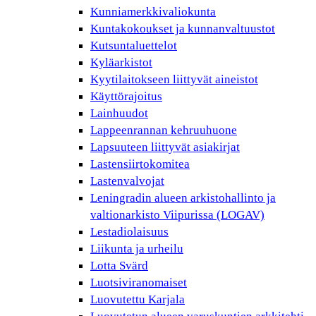
Kunniamerkkivaliokunta
Kuntakokoukset ja kunnanvaltuustot
Kutsuntaluettelot
Kyläarkistot
Kyytilaitokseen liittyvät aineistot
Käyttörajoitus
Lainhuudot
Lappeenrannan kehruuhuone
Lapsuuteen liittyvät asiakirjat
Lastensiirtokomitea
Lastenvalvojat
Leningradin alueen arkistohallinto ja
valtionarkisto Viipurissa (LOGAV)
Lestadiolaisuus
Liikunta ja urheilu
Lotta Svärd
Luotsiviranomaiset
Luovutettu Karjala