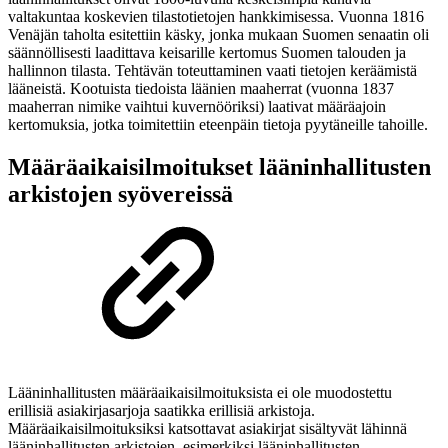
valtakuntaa koskevien tilastotietojen hankkimisessa. Vuonna 1816
Venäjän taholta esitettiin käsky, jonka mukaan Suomen senaatin oli
säännöllisesti laadittava keisarille kertomus Suomen talouden ja
hallinnon tilasta. Tehtävän toteuttaminen vaati tietojen keräämistä
lääneistä. Kootuista tiedoista läänien maaherrat (vuonna 1837
maaherran nimike vaihtui kuvernööriksi) laativat määräajoin
kertomuksia, jotka toimitettiin eteenpäin tietoja pyytäneille tahoille.
Määräaikaisilmoitukset lääninhallitusten
arkistojen syövereissä
Lääninhallitusten määräaikaisilmoituksista ei ole muodostettu
erillisiä asiakirjasarjoja saatikka erillisiä arkistoja.
Määräaikaisilmoituksiksi katsottavat asiakirjat sisältyvät lähinnä
lääninhallitusten arkistojen, esimerkiksi lääninhallitusten