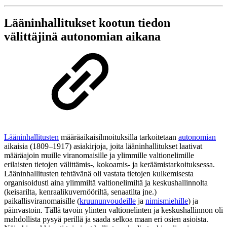
Lääninhallitukset kootun tiedon
välittäjinä autonomian aikana
Lääninhallitusten
määräaikaisilmoituksilla tarkoitetaan
autonomian
aikaisia (1809–1917) asiakirjoja, joita lääninhallitukset laativat
määräajoin muille viranomaisille ja ylimmille valtionelimille
erilaisten tietojen välittämis-, kokoamis- ja keräämistarkoituksessa.
Lääninhallitusten tehtävänä oli vastata tietojen kulkemisesta
organisoidusti aina ylimmiltä valtionelimiltä ja keskushallinnolta
(keisarilta, kenraalikuvernööriltä, senaatilta jne.)
paikallisviranomaisille (
kruununvoudeille
ja
nimismiehille
) ja
päinvastoin. Tällä tavoin ylinten valtionelinten ja keskushallinnon oli
mahdollista pysyä perillä ja saada selkoa maan eri osien asioista.