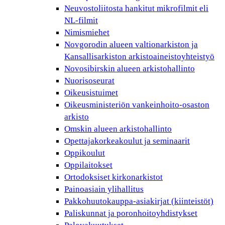
Neuvostoliitosta hankitut mikrofilmit eli
NL-filmit
Nimismiehet
Novgorodin alueen valtionarkiston ja
Kansallisarkiston arkistoaineistoyhteistyö
Novosibirskin alueen arkistohallinto
Nuorisoseurat
Oikeusistuimet
Oikeusministeriön vankeinhoito-osaston
arkisto
Omskin alueen arkistohallinto
Opettajakorkeakoulut ja seminaarit
Oppikoulut
Oppilaitokset
Ortodoksiset kirkonarkistot
Painoasiain ylihallitus
Pakkohuutokauppa-asiakirjat (kiinteistöt)
Paliskunnat ja poronhoitoyhdistykset