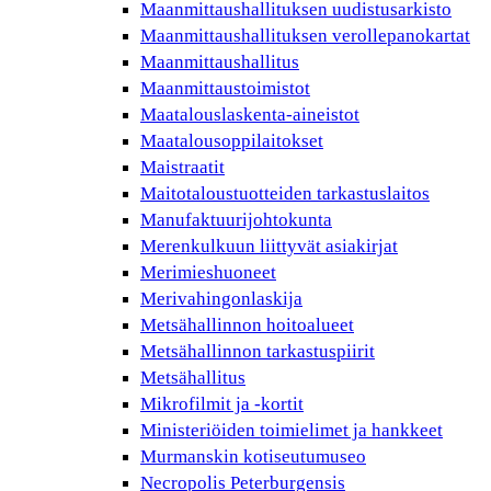
Maanmittaushallituksen uudistusarkisto
Maanmittaushallituksen verollepanokartat
Maanmittaushallitus
Maanmittaustoimistot
Maatalouslaskenta-aineistot
Maatalousoppilaitokset
Maistraatit
Maitotaloustuotteiden tarkastuslaitos
Manufaktuurijohtokunta
Merenkulkuun liittyvät asiakirjat
Merimieshuoneet
Merivahingonlaskija
Metsähallinnon hoitoalueet
Metsähallinnon tarkastuspiirit
Metsähallitus
Mikrofilmit ja -kortit
Ministeriöiden toimielimet ja hankkeet
Murmanskin kotiseutumuseo
Necropolis Peterburgensis