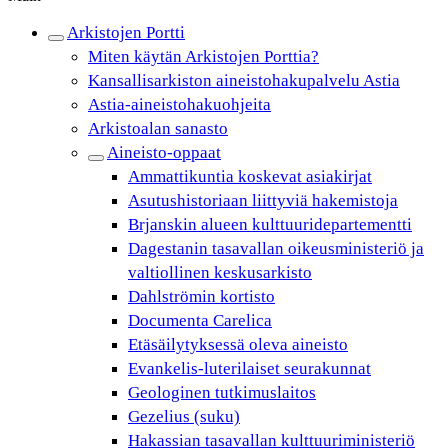
Arkistojen Portti
Miten käytän Arkistojen Porttia?
Kansallisarkiston aineistohakupalvelu Astia
Astia-aineistohakuohjeita
Arkistoalan sanasto
Aineisto-oppaat
Ammattikuntia koskevat asiakirjat
Asutushistoriaan liittyviä hakemistoja
Brjanskin alueen kulttuuridepartementti
Dagestanin tasavallan oikeusministeriö ja
valtiollinen keskusarkisto
Dahlströmin kortisto
Documenta Carelica
Etäsäilytyksessä oleva aineisto
Evankelis-luterilaiset seurakunnat
Geologinen tutkimuslaitos
Gezelius (suku)
Hakassian tasavallan kulttuuriministeriö