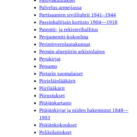
Palovakuutukset
Palvelus armeijassa
Partisaanien siviiliuhrit 1941–1944
Passinhaltijain kortisto 1904—1918
Patentti- ja rekisterihallitus
Pergamentti-kokoelma
Perintöverolautakunnat
Permin aluepiirin arkistolaitos
Perukirjat
Petsamo
Pietarin suomalaiset
Piirieläinlääkärit
Piirilääkärit
Piirustukset
Pitäjänkartasto
Pitäjänkirjat ja niiden hakemistot 1848—
1903
Pitäjänkokoukset
Poliisilaitokset