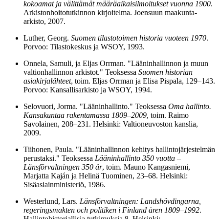
kokoamat ja välittämät määräaikaisilmoitukset vuonna 1900
.
Arkistonhoitotutkinnon kirjoitelma. Joensuun maakunta-
arkisto, 2007.
Luther, Georg.
Suomen tilastotoimen historia vuoteen 1970
.
Porvoo: Tilastokeskus ja WSOY, 1993.
Onnela, Samuli, ja Eljas Orrman. "Lääninhallinnon ja muun
valtionhallinnon arkistot." Teoksessa
Suomen historian
asiakirjalähteet
, toim. Eljas Orrman ja Elisa Pispala, 129–143.
Porvoo: Kansallisarkisto ja WSOY, 1994.
Selovuori, Jorma. "Lääninhallinto." Teoksessa
Oma hallinto.
Kansakuntaa rakentamassa 1809–2009
, toim. Raimo
Savolainen, 208–231. Helsinki: Valtioneuvoston kanslia,
2009.
Tiihonen, Paula. "Lääninhallinnon kehitys hallintojärjestelmän
perustaksi." Teoksessa
Lääninhallinto 350 vuotta –
Länsförvaltningen 350 år
, toim. Mauno Kangasniemi,
Marjatta Kaján ja Helinä Tuominen, 23–68. Helsinki:
Sisäasiainministeriö, 1986.
Westerlund, Lars.
Länsförvaltningen: Landshövdingarna,
regeringsmakten och politiken i Finland åren 1809–1992
.
Hallintohistoriallisia tutkimuksia 8. Helsinki: