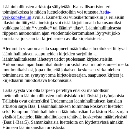
Lääninhallitusten arkistoja säilytetään Kansallisarkiston eri
toimipaikoissa ja niiden luettelotietoihin voi tutustua
Astia-
verkkopalvelun
avulla. Esimerkiksi vuosikertomuksiin ja erilaisiin
tilastoihin liittyviä aineistoja voi etsiä kirjoittamalla hakusanoiksi
vaikkapa läänin* vuosike* tai läänin* tilas*. Lääninhallituksesta
riippuen autonomian ajan vuodentulokertomukset löytyvät joko
omista sarjoistaan tai kirjediaarien avulla kirjetoisteista.
Alemmilta viranomaisilta saapuneet määräaikaisilmoitukset liittyvät
lääninhallituksen saapuneiden kirjeiden sarjoihin ja
lääninhallituksesta lähetetyt tiedot puolestaan kirjetoisteisiin.
Autonomian ajan lääninhallitusten arkistot ovat muodostuneet melko
monimutkaisiksi, jopa niin, että jokaisen keskeisen virkamiehen
toiminnasta on syntynyt oma kirjetoistesarjan, saapuneet kirjeet ja
kirjediaarin muodostava kokonaisuus.
Tästä syystä voi olla tarpeen perehtyä ensiksi mahdollisiin
luetteloihin lääninhallitusten kulloisistakin tehtävistä ja työnjaoista.
Tällaisia ovat esimerkiksi Uudenmaan lääninhallituksen kanslian
arkiston sarja Baa, Lääninhallituksen toimintaa koskevat luettelot
sekä Kuopion lääninhallituksen lääninkanslian I arkiston Baa-sarjan
yksiköt Luettelot lääninhallituksen tehtäviä koskevista määräyksistä
(Baa:1-Baa:5). Samankaltaisia luetteloita on löydettävissä ainakin
Hämeen lääninkanslian arkistosta.