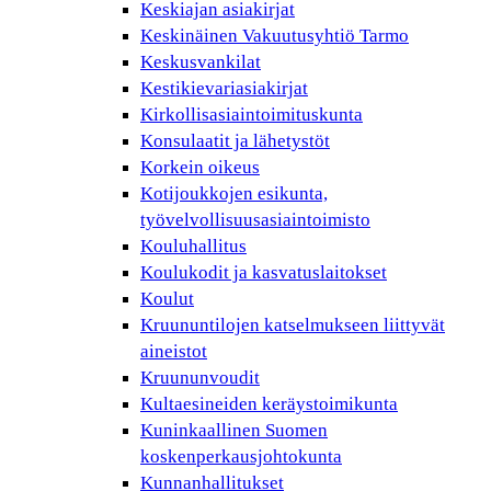
Keskiajan asiakirjat
Keskinäinen Vakuutusyhtiö Tarmo
Keskusvankilat
Kestikievariasiakirjat
Kirkollisasiaintoimituskunta
Konsulaatit ja lähetystöt
Korkein oikeus
Kotijoukkojen esikunta,
työvelvollisuusasiaintoimisto
Kouluhallitus
Koulukodit ja kasvatuslaitokset
Koulut
Kruununtilojen katselmukseen liittyvät
aineistot
Kruununvoudit
Kultaesineiden keräystoimikunta
Kuninkaallinen Suomen
koskenperkausjohtokunta
Kunnanhallitukset