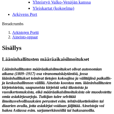
Yhteistyö Valko-Venäjän kanssa
Yleiskartat (kokoelma)
Arkivens Port
Breadcrumbs
Arkistojen Portti
Aineisto-oppaat
Sisällys
Lääninhallitusten määräaikaisilmoitukset
Lääninhallitusten määräaikaisilmoitukset olivat autonomian
aikana (1809–1917) osa viranomaiskäytäntöä, jossa
lääninhallitukset toimivat tietojen kokoajina ja välittäjinä paikallis-
ja keskushallinnon välillä. Aineisto koostuu mm. lääninhallitusten
kirjetoisteista, saapuneista kirjeistä sekä tilastoista ja
vuosikertomuksista, eikä määräaikaisilmoituksista ole muodostettu
omia asiakirjasarjoja. Tutkijan tulee selvittää
ilmoitusvelvollisuuksien perusteet esim. tehtäväluetteloiden tai
diaarien avulla, jotta asiakirjat voidaan jäljittää. Aineistoja voi
hakea Astiassa esim. sarjamerkinnöillä tai hakusanoilla.