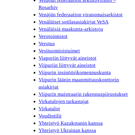
Venäjän federaation arkistovirasto –
Rosarhiv
Venäjän federaation viranomaisarkistot
Venäläiset sotilasasiakirjat VeSA
Venäläisiä maakunta-arkistoja
Verotoimistot
Verotus
Vesituomioistuimet
Viaporiin liittyvät aineistot
Viipuriin liittyvät aineistot
Viipurin insinöörikomennuskunta
Viipurin läänin maanmittauskonttorin
asiakirjat
Viipurin maistraarin rakennuspiirustukset
Virkatalojen tarkastajat
Virkatalot
Voudintilit
Yhteistyö Kazakstanin kanssa
Yhteistyö Ukrainan kanssa