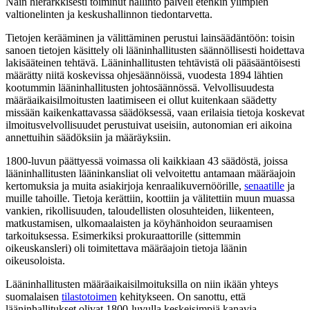
Näin hierarkkisesti toiminut hallinto palveli etenkin ylimpien
valtionelinten ja keskushallinnon tiedontarvetta.
Tietojen kerääminen ja välittäminen perustui lainsäädäntöön: toisin
sanoen tietojen käsittely oli lääninhallitusten säännöllisesti hoidettava
lakisääteinen tehtävä. Lääninhallitusten tehtävistä oli pääsääntöisesti
määrätty niitä koskevissa ohjesäännöissä, vuodesta 1894 lähtien
kootummin lääninhallitusten johtosäännössä. Velvollisuudesta
määräaikaisilmoitusten laatimiseen ei ollut kuitenkaan säädetty
missään kaikenkattavassa säädöksessä, vaan erilaisia tietoja koskevat
ilmoitusvelvollisuudet perustuivat useisiin, autonomian eri aikoina
annettuihin säädöksiin ja määräyksiin.
1800-luvun päättyessä voimassa oli kaikkiaan 43 säädöstä, joissa
lääninhallitusten lääninkansliat oli velvoitettu antamaan määräajoin
kertomuksia ja muita asiakirjoja kenraalikuvernöörille,
senaatille
ja
muille tahoille. Tietoja kerättiin, koottiin ja välitettiin muun muassa
vankien, rikollisuuden, taloudellisten olosuhteiden, liikenteen,
matkustamisen, ulkomaalaisten ja köyhänhoidon seuraamisen
tarkoituksessa. Esimerkiksi prokuraattorille (sittemmin
oikeuskansleri) oli toimitettava määräajoin tietoja läänin
oikeusoloista.
Lääninhallitusten määräaikaisilmoituksilla on niin ikään yhteys
suomalaisen
tilastotoimen
kehitykseen. On sanottu, että
lääninhallitukset olivat 1800-luvulla keskeisimpiä kanavia