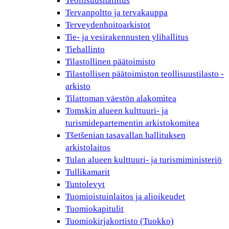
Teollisuushallitus
Tervanpoltto ja tervakauppa
Terveydenhoitoarkistot
Tie- ja vesirakennusten ylihallitus
Tiehallinto
Tilastollinen päätoimisto
Tilastollisen päätoimiston teollisuustilasto -
arkisto
Tilattoman väestön alakomitea
Tomskin alueen kulttuuri- ja
turismidepartementin arkistokomitea
Tšetšenian tasavallan hallituksen
arkistolaitos
Tulan alueen kulttuuri- ja turismiministeriö
Tullikamarit
Tuntolevyt
Tuomioistuinlaitos ja alioikeudet
Tuomiokapitulit
Tuomiokirjakortisto (Tuokko)