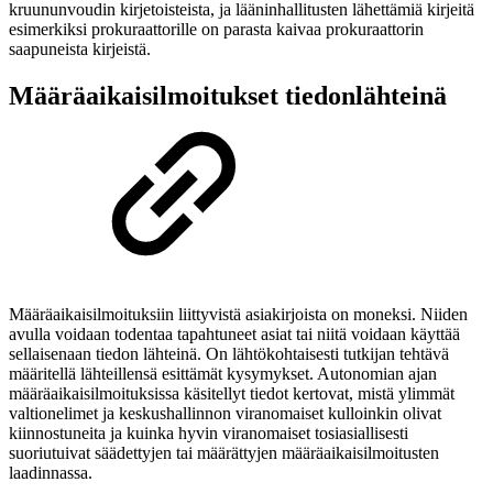
kruununvoudin kirjetoisteista, ja lääninhallitusten lähettämiä kirjeitä
esimerkiksi prokuraattorille on parasta kaivaa prokuraattorin
saapuneista kirjeistä.
Määräaikaisilmoitukset tiedonlähteinä
Määräaikaisilmoituksiin liittyvistä asiakirjoista on moneksi. Niiden
avulla voidaan todentaa tapahtuneet asiat tai niitä voidaan käyttää
sellaisenaan tiedon lähteinä. On lähtökohtaisesti tutkijan tehtävä
määritellä lähteillensä esittämät kysymykset. Autonomian ajan
määräaikaisilmoituksissa käsitellyt tiedot kertovat, mistä ylimmät
valtionelimet ja keskushallinnon viranomaiset kulloinkin olivat
kiinnostuneita ja kuinka hyvin viranomaiset tosiasiallisesti
suoriutuivat säädettyjen tai määrättyjen määräaikaisilmoitusten
laadinnassa.