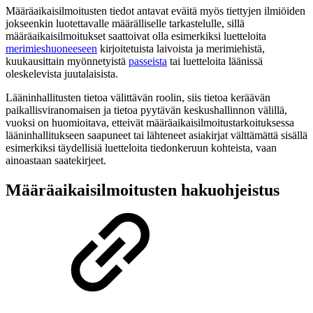
Määräaikaisilmoitusten tiedot antavat eväitä myös tiettyjen ilmiöiden
jokseenkin luotettavalle määrälliselle tarkastelulle, sillä
määräaikaisilmoitukset saattoivat olla esimerkiksi luetteloita
merimieshuoneeseen
kirjoitetuista laivoista ja merimiehistä,
kuukausittain myönnetyistä
passeista
tai luetteloita läänissä
oleskelevista juutalaisista.
Lääninhallitusten tietoa välittävän roolin, siis tietoa keräävän
paikallisviranomaisen ja tietoa pyytävän keskushallinnon välillä,
vuoksi on huomioitava, etteivät määräaikaisilmoitustarkoituksessa
lääninhallitukseen saapuneet tai lähteneet asiakirjat välttämättä sisällä
esimerkiksi täydellisiä luetteloita tiedonkeruun kohteista, vaan
ainoastaan saatekirjeet.
Määräaikaisilmoitusten hakuohjeistus