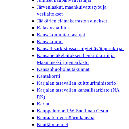
Julkiset kaupanvahvistajat
Järvenlaskut, maankuivatustyöt ja
vesilaitokset
Jääkärien elämäkerraston ainekset
Kalastushallitus
Kansakouluntarkastajat
Kansakoulut
Kansallisarkistossa säilytettävät perukirjat
Kansaneläkelaitoksen henkilökortit ja
Maamme-kirjojen arkisto
Kansanhuoltolautakunnat
Kantakortti
Karjalan tasavallan kulttuuriministeriö
Karjalan tasavallan kansallisarkisto (NA
RK)
Kartat
Kauppahuone J.W. Snellman G:son
Kenraalikuvernöörinkanslia
Kenttäoikeudet