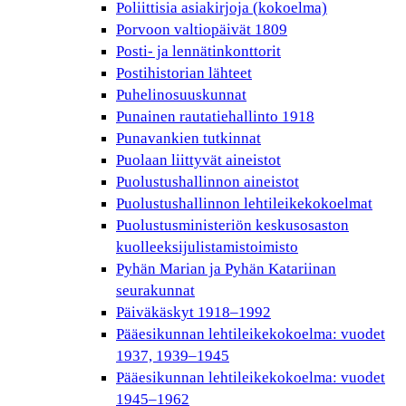
Poliittisia asiakirjoja (kokoelma)
Porvoon valtiopäivät 1809
Posti- ja lennätinkonttorit
Postihistorian lähteet
Puhelinosuuskunnat
Punainen rautatiehallinto 1918
Punavankien tutkinnat
Puolaan liittyvät aineistot
Puolustushallinnon aineistot
Puolustushallinnon lehtileikekokoelmat
Puolustusministeriön keskusosaston
kuolleeksijulistamistoimisto
Pyhän Marian ja Pyhän Katariinan
seurakunnat
Päiväkäskyt 1918–1992
Pääesikunnan lehtileikekokoelma: vuodet
1937, 1939–1945
Pääesikunnan lehtileikekokoelma: vuodet
1945–1962