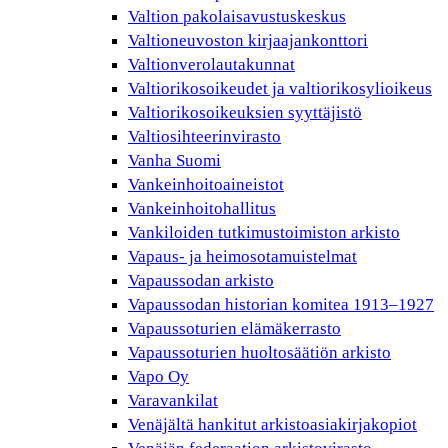
Valtion pakolaisavustuskeskus
Valtioneuvoston kirjaajankonttori
Valtionverolautakunnat
Valtiorikosoikeudet ja valtiorikosylioikeus
Valtiorikosoikeuksien syyttäjistö
Valtiosihteerinvirasto
Vanha Suomi
Vankeinhoitoaineistot
Vankeinhoitohallitus
Vankiloiden tutkimustoimiston arkisto
Vapaus- ja heimosotamuistelmat
Vapaussodan arkisto
Vapaussodan historian komitea 1913–1927
Vapaussoturien elämäkerrasto
Vapaussoturien huoltosäätiön arkisto
Vapo Oy
Varavankilat
Venäjältä hankitut arkistoasiakirjakopiot