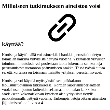
Millaiseen tutkimukseen aineistoa voisi
käyttää?
Kortistoja käyttämällä voi esimerkiksi hankkia perustiedot tietyn
toimialan kaikista yrityksistä tiettynä vuotena. Yksittäisen yrityksen
toiminnan muutoksia voi puolestaan tutkia lukemalla sen kortteja
perustamisesta tuotannon päättymiseen saakka. Tässä työssä auttaa
se, että korteissa on toisinaan mainittu yrityksen perustamisvuosi.
Kortistoja voi käyttää myös yksittäisen paikkakunnan
teollisuustuotannon tutkimisessa. Korttien järjestämisperiaatteen
vuoksi usein joutuu kuitenkin selaamaan toimialan kaikki kortit
saadakseen kokonaiskuvan kyseisen alan yrityksistä tietyllä
paikkakunnalla tiettynä vuotena. Tarkempia tietoja oikean aineiston
jäljittämisestä on luvussa 4.1.