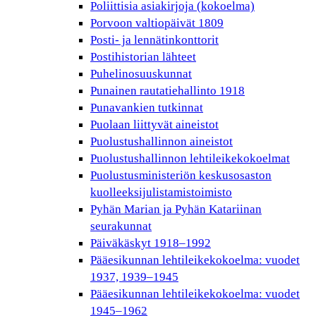
Poliittisia asiakirjoja (kokoelma)
Porvoon valtiopäivät 1809
Posti- ja lennätinkonttorit
Postihistorian lähteet
Puhelinosuuskunnat
Punainen rautatiehallinto 1918
Punavankien tutkinnat
Puolaan liittyvät aineistot
Puolustushallinnon aineistot
Puolustushallinnon lehtileikekokoelmat
Puolustusministeriön keskusosaston
kuolleeksijulistamistoimisto
Pyhän Marian ja Pyhän Katariinan
seurakunnat
Päiväkäskyt 1918–1992
Pääesikunnan lehtileikekokoelma: vuodet
1937, 1939–1945
Pääesikunnan lehtileikekokoelma: vuodet
1945–1962