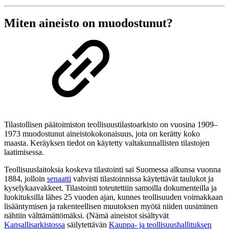
Miten aineisto on muodostunut?
Tilastollisen päätoimiston teollisuustilastoarkisto on vuosina 1909–
1973 muodostunut aineistokokonaisuus, jota on kerätty koko
maasta. Keräyksen tiedot on käytetty valtakunnallisten tilastojen
laatimisessa.
Teollisuuslaitoksia koskeva tilastointi sai Suomessa alkunsa vuonna
1884, jolloin
senaatti
vahvisti tilastoinnissa käytettävät taulukot ja
kyselykaavakkeet. Tilastointi toteutettiin samoilla dokumenteilla ja
luokituksilla lähes 25 vuoden ajan, kunnes teollisuuden voimakkaan
lisääntymisen ja rakenteellisen muutoksen myötä niiden uusiminen
nähtiin välttämättömäksi. (Nämä aineistot sisältyvät
Kansallisarkistossa
säilytettävän
Kauppa- ja teollisuushallituksen