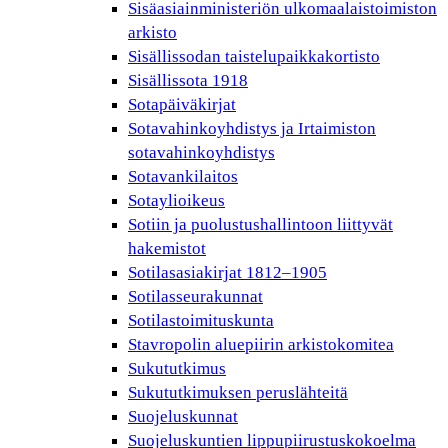
Sisäasiainministeriön ulkomaalaistoimiston
arkisto
Sisällissodan taistelupaikkakortisto
Sisällissota 1918
Sotapäiväkirjat
Sotavahinkoyhdistys ja Irtaimiston
sotavahinkoyhdistys
Sotavankilaitos
Sotaylioikeus
Sotiin ja puolustushallintoon liittyvät
hakemistot
Sotilasasiakirjat 1812–1905
Sotilasseurakunnat
Sotilastoimituskunta
Stavropolin aluepiirin arkistokomitea
Sukututkimus
Sukututkimuksen peruslähteitä
Suojeluskunnat
Suojeluskuntien lippupiirustuskokoelma