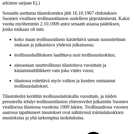
arkiston sarjaan Ej.)
Senaatin asettama tilastokomitea jätti 16.10.1907 ehdotuksen
Suomen virallisen teollisuustilaston uudelleen järjestämisestä. Kaksi
vuotta myöhemmin 2.10.1909 antoi senaatti asiassa päätöksen,
jonka mukaan oli mm.
koko maan teollisuustilasto käsiteltävä saman suunnitelman
mukaan ja julkaistava yhdessä julkaisussa;
teollisuushallituksen laadittava uusi teollisuusluokitus;
ainoastaan suurteollisuus tilastoitava vuosittain ja
käsiammattiliikkeet vain joka viides vuosi;
tilastossa esitettävä myös valtion ja kuntien omistamat
teollisuuslaitokset.
Tilastotiedot kerättiin teollisuuslaitoksilta vuosittain, ja niiden
perusteella tehdyt teollisuustilaston yhteenvedot julkaistiin Suomen
virallisessa tilastossa vuodesta 1909 lukien. Teollisuudessa vuosien
saatossa tapahtuneet muutokset ovat nähtävissä toimialaluokkien
muutoksina ja yhä tarkempina luokituksina.