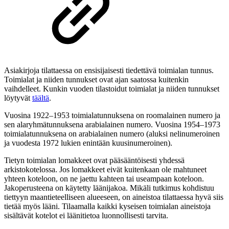
Asiakirjoja tilattaessa on ensisijaisesti tiedettävä toimialan tunnus.
Toimialat ja niiden tunnukset ovat ajan saatossa kuitenkin
vaihdelleet. Kunkin vuoden tilastoidut toimialat ja niiden tunnukset
löytyvät
täältä
.
Vuosina 1922–1953 toimialatunnuksena on roomalainen numero ja
sen alaryhmätunnuksena arabialainen numero. Vuosina 1954–1973
toimialatunnuksena on arabialainen numero (aluksi nelinumeroinen
ja vuodesta 1972 lukien enintään kuusinumeroinen).
Tietyn toimialan lomakkeet ovat pääsääntöisesti yhdessä
arkistokotelossa. Jos lomakkeet eivät kuitenkaan ole mahtuneet
yhteen koteloon, on ne jaettu kahteen tai useampaan koteloon.
Jakoperusteena on käytetty läänijakoa. Mikäli tutkimus kohdistuu
tiettyyn maantieteelliseen alueeseen, on aineistoa tilattaessa hyvä siis
tietää myös lääni. Tilaamalla kaikki kyseisen toimialan aineistoja
sisältävät kotelot ei läänitietoa luonnollisesti tarvita.