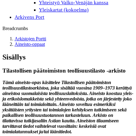
Yhteistyö Valko-Venäjän kanssa
Yleiskartat (kokoelma)
Arkivens Port
Breadcrumbs
Arkistojen Portti
Aineisto-oppaat
Sisällys
Tilastollisen päätoimiston teollisuustilasto -arkisto
Tämä aineisto-opas käsittelee Tilastollisen päätoimiston
teollisuustilastoarkistoa, joka sisältää vuosina 1909–1973 kerättyä
aineistoa suomalaisista teollisuuslaitoksista. Aineisto koostuu yleis-
ja erikoislomakkeista sekä yhteenvedoista, jotka on järjestetty joko
lääneittäin tai toimialoittain. Aineisto soveltuu esimerkiksi
yksittäisten yritysten tai toimialojen kehityksen tutkimiseen sekä
paikallisen teollisuustuotannon tarkasteluun.
Arkisto on
tilattavissa tutkijasaliin Astian kautta. Aineiston tilaamiseen
tarvittavat tiedot vaihtelevat vuosittain: keskeisiä ovat
toimialatunnukset ja/tai läänitiedot.