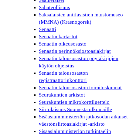
Saamelaiset
Sahateollisuus
Saksalaisten antifasistien muistomuseo
(MMNA) (Krasnogorsk)
Senaatti
Senaatin kartastot
Senaatin oikeusosasto
Senaatin perinnöksiostoasiakirjat
Senaatin talousosaston pöytäkirjojen
käytön ohjeistus
Senaatin talousosaston
registraattorinkonttori
Senaatin talousosaston toimituskunnat
Seurakuntien arkistot
Seurakuntien mikrokorttiluettelo
Siirtolaisuus Suomesta ulkomaille
Sisäasiainministeriön jatkosodan aikaiset
väestönsiirtoasiakirjat -arkisto
Sisäasiainministeriön tutkintaelin