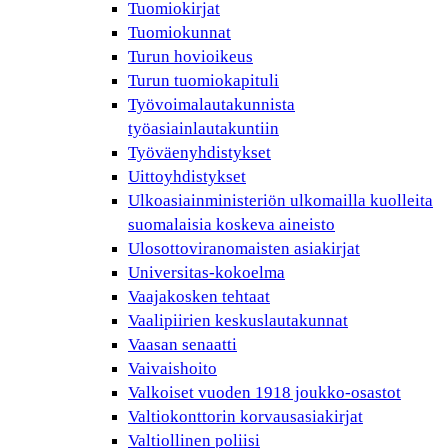
Tuomiokirjat
Tuomiokunnat
Turun hovioikeus
Turun tuomiokapituli
Työvoimalautakunnista
työasiainlautakuntiin
Työväenyhdistykset
Uittoyhdistykset
Ulkoasiainministeriön ulkomailla kuolleita
suomalaisia koskeva aineisto
Ulosottoviranomaisten asiakirjat
Universitas-kokoelma
Vaajakosken tehtaat
Vaalipiirien keskuslautakunnat
Vaasan senaatti
Vaivaishoito
Valkoiset vuoden 1918 joukko-osastot
Valtiokonttorin korvausasiakirjat
Valtiollinen poliisi