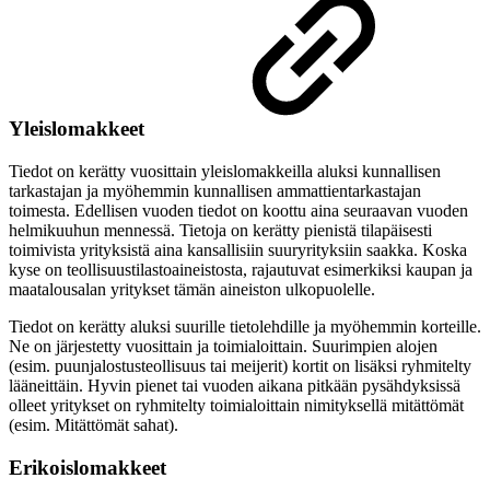
Yleislomakkeet
Tiedot on kerätty vuosittain yleislomakkeilla aluksi kunnallisen
tarkastajan ja myöhemmin kunnallisen ammattientarkastajan
toimesta. Edellisen vuoden tiedot on koottu aina seuraavan vuoden
helmikuuhun mennessä. Tietoja on kerätty pienistä tilapäisesti
toimivista yrityksistä aina kansallisiin suuryrityksiin saakka. Koska
kyse on teollisuustilastoaineistosta, rajautuvat esimerkiksi kaupan ja
maatalousalan yritykset tämän aineiston ulkopuolelle.
Tiedot on kerätty aluksi suurille tietolehdille ja myöhemmin korteille.
Ne on järjestetty vuosittain ja toimialoittain. Suurimpien alojen
(esim. puunjalostusteollisuus tai meijerit) kortit on lisäksi ryhmitelty
lääneittäin. Hyvin pienet tai vuoden aikana pitkään pysähdyksissä
olleet yritykset on ryhmitelty toimialoittain nimityksellä mitättömät
(esim. Mitättömät sahat).
Erikoislomakkeet