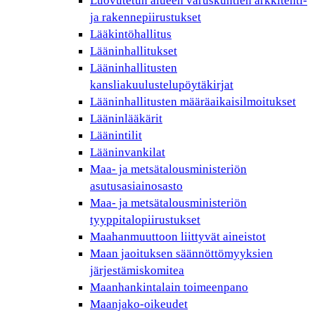
Luovutetun alueen varuskuntien arkkitehti-
ja rakennepiirustukset
Lääkintöhallitus
Lääninhallitukset
Lääninhallitusten
kansliakuulustelupöytäkirjat
Lääninhallitusten määräaikaisilmoitukset
Lääninlääkärit
Läänintilit
Lääninvankilat
Maa- ja metsätalousministeriön
asutusasiainosasto
Maa- ja metsätalousministeriön
tyyppitalopiirustukset
Maahanmuuttoon liittyvät aineistot
Maan jaoituksen säännöttömyyksien
järjestämiskomitea
Maanhankintalain toimeenpano
Maanjako-oikeudet