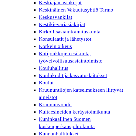
Keskiajan asiakirjat
Keskinäinen Vakuutusyhtiö Tarmo
Keskusvankilat
Kestikievariasiakirjat
Kirkollisasiaintoimituskunta
Konsulaatit ja lähetystöt
Korkein oikeus
Kotijoukkojen esikunta,
työvelvollisuusasiaintoimisto
Kouluhallitus
Koulukodit ja kasvatuslaitokset
Koulut
Kruununtilojen katselmukseen liittyvät
aineistot
Kruununvoudit
Kultaesineiden keräystoimikunta
Kuninkaallinen Suomen
koskenperkausjohtokunta
Kunnanhallitukset