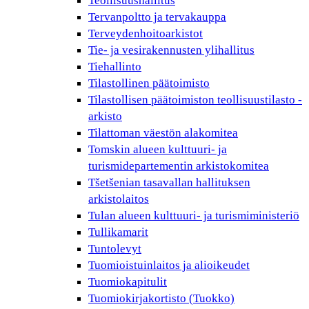
Teollisuushallitus
Tervanpoltto ja tervakauppa
Terveydenhoitoarkistot
Tie- ja vesirakennusten ylihallitus
Tiehallinto
Tilastollinen päätoimisto
Tilastollisen päätoimiston teollisuustilasto -
arkisto
Tilattoman väestön alakomitea
Tomskin alueen kulttuuri- ja
turismidepartementin arkistokomitea
Tšetšenian tasavallan hallituksen
arkistolaitos
Tulan alueen kulttuuri- ja turismiministeriö
Tullikamarit
Tuntolevyt
Tuomioistuinlaitos ja alioikeudet
Tuomiokapitulit
Tuomiokirjakortisto (Tuokko)