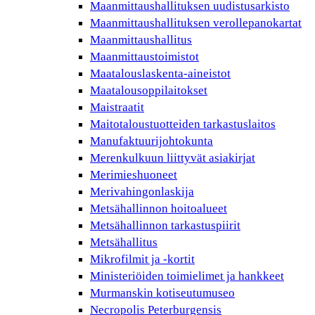
Maanmittaushallituksen uudistusarkisto
Maanmittaushallituksen verollepanokartat
Maanmittaushallitus
Maanmittaustoimistot
Maatalouslaskenta-aineistot
Maatalousoppilaitokset
Maistraatit
Maitotaloustuotteiden tarkastuslaitos
Manufaktuurijohtokunta
Merenkulkuun liittyvät asiakirjat
Merimieshuoneet
Merivahingonlaskija
Metsähallinnon hoitoalueet
Metsähallinnon tarkastuspiirit
Metsähallitus
Mikrofilmit ja -kortit
Ministeriöiden toimielimet ja hankkeet
Murmanskin kotiseutumuseo
Necropolis Peterburgensis