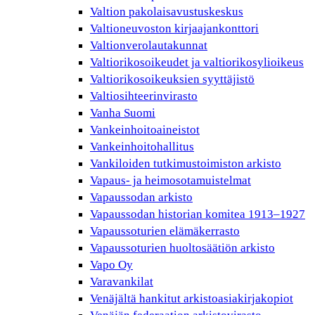
Valtion pakolaisavustuskeskus
Valtioneuvoston kirjaajankonttori
Valtionverolautakunnat
Valtiorikosoikeudet ja valtiorikosylioikeus
Valtiorikosoikeuksien syyttäjistö
Valtiosihteerinvirasto
Vanha Suomi
Vankeinhoitoaineistot
Vankeinhoitohallitus
Vankiloiden tutkimustoimiston arkisto
Vapaus- ja heimosotamuistelmat
Vapaussodan arkisto
Vapaussodan historian komitea 1913–1927
Vapaussoturien elämäkerrasto
Vapaussoturien huoltosäätiön arkisto
Vapo Oy
Varavankilat
Venäjältä hankitut arkistoasiakirjakopiot