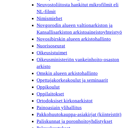
Neuvostoliitosta hankitut mikrofilmit eli
NL-filmit
Nimismiehet
Novgorodin alueen valtionarkiston ja
Kansallisarkiston arkistoaineistoyhteistyö
Novosibirskin alueen arkistohallinto
Nuorisoseurat
Oikeusistuimet
Oikeusministeriön vankeinhoito-osaston
arkisto
Omskin alueen arkistohallinto
Opettajakorkeakoulut ja seminaarit
Oppikoulut
Oppilaitokset
Ortodoksiset kirkonarkistot
Painoasiain ylihallitus
Pakkohuutokauppa-asiakirjat (kiinteistöt)
Paliskunnat ja poronhoitoyhdistykset