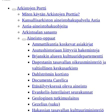
Arkistojen Portti
Miten käytän Arkistojen Porttia?
Kansallisarkiston aineistohakupalvelu Astia
Astia-aineistohakuohjeita
Arkistoalan sanasto
Aineisto-oppaat
Ammattikuntia koskevat asiakirjat
Asutushistoriaan liittyviä hakemistoja
Brjanskin alueen kulttuuridepartementti
Dagestanin tasavallan oikeusministeriö ja
valtiollinen keskusarkisto
Dahlströmin kortisto
Documenta Carelica
Etäsäilytyksessä oleva aineisto
Evankelis-luterilaiset seurakunnat
Geologinen tutkimuslaitos
Gezelius (suku)
Hakassian tasavallan kulttuuriministeriö