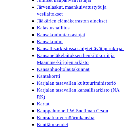
Julkiset kaupanvahvistajat
Järvenlaskut, maankuivatustyöt ja
vesilaitokset
Jääkärien elämäkerraston ainekset
Kalastushallitus
Kansakouluntarkastajat
Kansakoulut
Kansallisarkistossa säilytettävät perukirjat
Kansaneläkelaitoksen henkilökortit ja
Maamme-kirjojen arkisto
Kansanhuoltolautakunnat
Kantakortti
Karjalan tasavallan kulttuuriministeriö
Karjalan tasavallan kansallisarkisto (NA
RK)
Kartat
Kauppahuone J.W. Snellman G:son
Kenraalikuvernöörinkanslia
Kenttäoikeudet