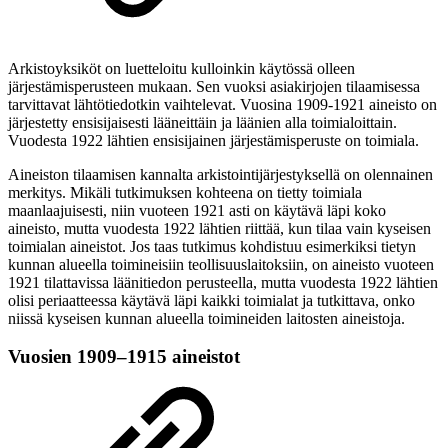
Arkistoyksiköt on luetteloitu kulloinkin käytössä olleen
järjestämisperusteen mukaan. Sen vuoksi asiakirjojen tilaamisessa
tarvittavat lähtötiedotkin vaihtelevat. Vuosina 1909-1921 aineisto on
järjestetty ensisijaisesti lääneittäin ja läänien alla toimialoittain.
Vuodesta 1922 lähtien ensisijainen järjestämisperuste on toimiala.
Aineiston tilaamisen kannalta arkistointijärjestyksellä on olennainen
merkitys. Mikäli tutkimuksen kohteena on tietty toimiala
maanlaajuisesti, niin vuoteen 1921 asti on käytävä läpi koko
aineisto, mutta vuodesta 1922 lähtien riittää, kun tilaa vain kyseisen
toimialan aineistot. Jos taas tutkimus kohdistuu esimerkiksi tietyn
kunnan alueella toimineisiin teollisuuslaitoksiin, on aineisto vuoteen
1921 tilattavissa läänitiedon perusteella, mutta vuodesta 1922 lähtien
olisi periaatteessa käytävä läpi kaikki toimialat ja tutkittava, onko
niissä kyseisen kunnan alueella toimineiden laitosten aineistoja.
Vuosien 1909–1915 aineistot