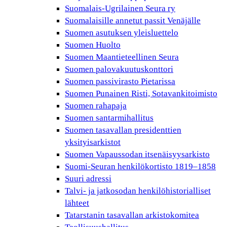
Suomalais-Ugrilainen Seura ry
Suomalaisille annetut passit Venäjälle
Suomen asutuksen yleisluettelo
Suomen Huolto
Suomen Maantieteellinen Seura
Suomen palovakuutuskonttori
Suomen passivirasto Pietarissa
Suomen Punainen Risti, Sotavankitoimisto
Suomen rahapaja
Suomen santarmihallitus
Suomen tasavallan presidenttien
yksityisarkistot
Suomen Vapaussodan itsenäisyysarkisto
Suomi-Seuran henkilökortisto 1819–1858
Suuri adressi
Talvi- ja jatkosodan henkilöhistorialliset
lähteet
Tatarstanin tasavallan arkistokomitea