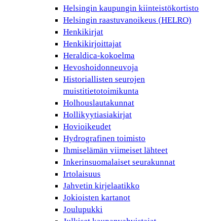
Helsingin kaupungin kiinteistökortisto
Helsingin raastuvanoikeus (HELRO)
Henkikirjat
Henkikirjoittajat
Heraldica-kokoelma
Hevoshoidonneuvoja
Historiallisten seurojen
muistitietotoimikunta
Holhouslautakunnat
Hollikyytiasiakirjat
Hovioikeudet
Hydrografinen toimisto
Ihmiselämän viimeiset lähteet
Inkerinsuomalaiset seurakunnat
Irtolaisuus
Jahvetin kirjelaatikko
Jokioisten kartanot
Joulupukki