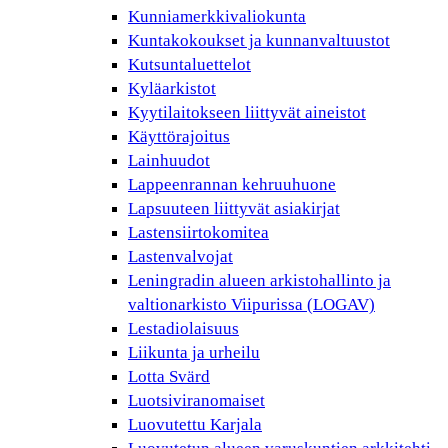
Kunniamerkkivaliokunta
Kuntakokoukset ja kunnanvaltuustot
Kutsuntaluettelot
Kyläarkistot
Kyytilaitokseen liittyvät aineistot
Käyttörajoitus
Lainhuudot
Lappeenrannan kehruuhuone
Lapsuuteen liittyvät asiakirjat
Lastensiirtokomitea
Lastenvalvojat
Leningradin alueen arkistohallinto ja
valtionarkisto Viipurissa (LOGAV)
Lestadiolaisuus
Liikunta ja urheilu
Lotta Svärd
Luotsiviranomaiset
Luovutettu Karjala