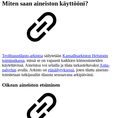
Miten saan aineiston käyttööni?
Teollisuustilasto-arkistoa
säilytetään
Kansallisarkiston Helsingin
toimipaikassa
, missä se on vapaasti kaikkien kiinnostuneiden
käytettävissä. Aineistoa voi selailla ja tilata tarkasteltavaksi
Astia-
palvelun
avulla. Arkisto on
etäsäilytyksessä
, joten tilattu aineisto
toimitetaan tutkijasaliin tilausta seuraavana arkipäivänä.
Oikean aineiston etsiminen