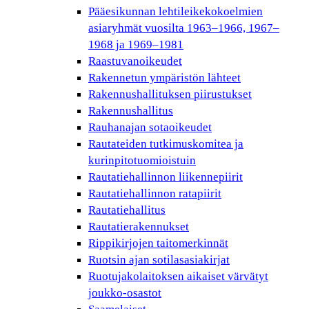
Pääesikunnan lehtileikekokoelmien
asiaryhmät vuosilta 1963–1966, 1967–
1968 ja 1969–1981
Raastuvanoikeudet
Rakennetun ympäristön lähteet
Rakennushallituksen piirustukset
Rakennushallitus
Rauhanajan sotaoikeudet
Rautateiden tutkimuskomitea ja
kurinpitotuomioistuin
Rautatiehallinnon liikennepiirit
Rautatiehallinnon ratapiirit
Rautatiehallitus
Rautatierakennukset
Rippikirjojen taitomerkinnät
Ruotsin ajan sotilasasiakirjat
Ruotujakolaitoksen aikaiset värvätyt
joukko-osastot