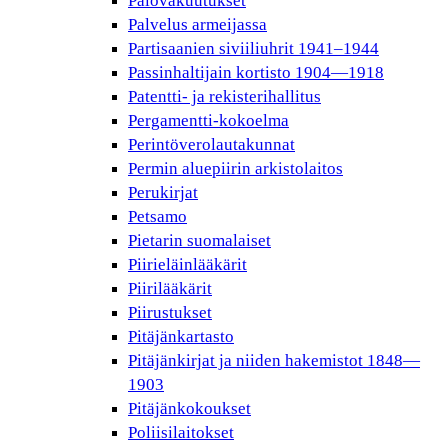
Palovakuutukset
Palvelus armeijassa
Partisaanien siviiliuhrit 1941–1944
Passinhaltijain kortisto 1904—1918
Patentti- ja rekisterihallitus
Pergamentti-kokoelma
Perintöverolautakunnat
Permin aluepiirin arkistolaitos
Perukirjat
Petsamo
Pietarin suomalaiset
Piirieläinlääkärit
Piirilääkärit
Piirustukset
Pitäjänkartasto
Pitäjänkirjat ja niiden hakemistot 1848—
1903
Pitäjänkokoukset
Poliisilaitokset