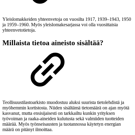
Yleislomakkeiden yhteenvetoja on vuosilta 1917, 1939–1943, 1950
ja 1959–1960. Myös yleislomakesarjassa voi olla vuosittaisia
yhteenvetotietoja.
Millaista tietoa aineisto sisältää?
Teollisuustilastoarkisto muodostuu aluksi suurista tietolehdistä ja
myöhemmin kortistosta. Niiden sisältämä tietomäärä on ajan myötä
kasvanut, mutta ensisijaisesti on tarkkailtu kunkin yrityksen
työvoiman ja raaka-aineiden kulutusta sekä valmiiden tuotteiden
määrää. Myös työnseisausten ja tuotannossa käytetyn energian
määrä on pitänyt ilmoittaa.