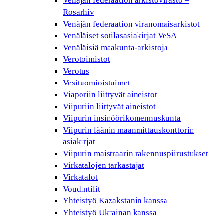
Venäjän federaation arkistovirasto –
Rosarhiv
Venäjän federaation viranomaisarkistot
Venäläiset sotilasasiakirjat VeSA
Venäläisiä maakunta-arkistoja
Verotoimistot
Verotus
Vesituomioistuimet
Viaporiin liittyvät aineistot
Viipuriin liittyvät aineistot
Viipurin insinöörikomennuskunta
Viipurin läänin maanmittauskonttorin
asiakirjat
Viipurin maistraarin rakennuspiirustukset
Virkatalojen tarkastajat
Virkatalot
Voudintilit
Yhteistyö Kazakstanin kanssa
Yhteistyö Ukrainan kanssa