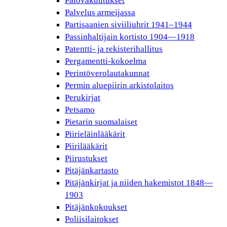
Palovakuutukset
Palvelus armeijassa
Partisaanien siviiliuhrit 1941–1944
Passinhaltijain kortisto 1904—1918
Patentti- ja rekisterihallitus
Pergamentti-kokoelma
Perintöverolautakunnat
Permin aluepiirin arkistolaitos
Perukirjat
Petsamo
Pietarin suomalaiset
Piirieläinlääkärit
Piirilääkärit
Piirustukset
Pitäjänkartasto
Pitäjänkirjat ja niiden hakemistot 1848—
1903
Pitäjänkokoukset
Poliisilaitokset