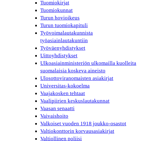
Tuomiokirjat
Tuomiokunnat
Turun hovioikeus
Turun tuomiokapituli
Työvoimalautakunnista
työasiainlautakuntiin
Työväenyhdistykset
Uittoyhdistykset
Ulkoasiainministeriön ulkomailla kuolleita
suomalaisia koskeva aineisto
Ulosottoviranomaisten asiakirjat
Universitas-kokoelma
Vaajakosken tehtaat
Vaalipiirien keskuslautakunnat
Vaasan senaatti
Vaivaishoito
Valkoiset vuoden 1918 joukko-osastot
Valtiokonttorin korvausasiakirjat
Valtiollinen poliisi