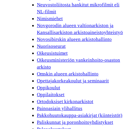
Neuvostoliitosta hankitut mikrofilmit eli
NL-filmit
Nimismiehet
Novgorodin alueen valtionarkiston ja
Kansallisarkiston arkistoaineistoyhteistyö
Novosibirskin alueen arkistohallinto
Nuorisoseurat
Oikeusistuimet
Oikeusministeriön vankeinhoito-osaston
arkisto
Omskin alueen arkistohallinto
Opettajakorkeakoulut ja seminaarit
Oppikoulut
Oppilaitokset
Ortodoksiset kirkonarkistot
Painoasiain ylihallitus
Pakkohuutokauppa-asiakirjat (kiinteistöt)
Paliskunnat ja poronhoitoyhdistykset