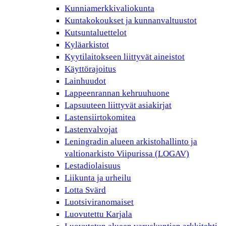
Kunniamerkkivaliokunta
Kuntakokoukset ja kunnanvaltuustot
Kutsuntaluettelot
Kyläarkistot
Kyytilaitokseen liittyvät aineistot
Käyttörajoitus
Lainhuudot
Lappeenrannan kehruuhuone
Lapsuuteen liittyvät asiakirjat
Lastensiirtokomitea
Lastenvalvojat
Leningradin alueen arkistohallinto ja
valtionarkisto Viipurissa (LOGAV)
Lestadiolaisuus
Liikunta ja urheilu
Lotta Svärd
Luotsiviranomaiset
Luovutettu Karjala