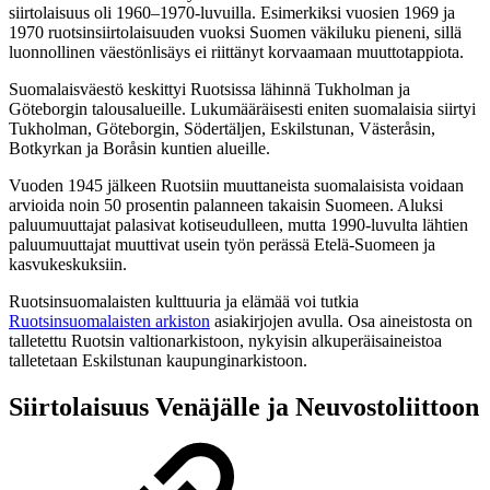
siirtolaisuus oli 1960–1970-luvuilla. Esimerkiksi vuosien 1969 ja
1970 ruotsinsiirtolaisuuden vuoksi Suomen väkiluku pieneni, sillä
luonnollinen väestönlisäys ei riittänyt korvaamaan muuttotappiota.
Suomalaisväestö keskittyi Ruotsissa lähinnä Tukholman ja
Göteborgin talousalueille. Lukumääräisesti eniten suomalaisia siirtyi
Tukholman, Göteborgin, Södertäljen, Eskilstunan, Västeråsin,
Botkyrkan ja Boråsin kuntien alueille.
Vuoden 1945 jälkeen Ruotsiin muuttaneista suomalaisista voidaan
arvioida noin 50 prosentin palanneen takaisin Suomeen. Aluksi
paluumuuttajat palasivat kotiseudulleen, mutta 1990-luvulta lähtien
paluumuuttajat muuttivat usein työn perässä Etelä-Suomeen ja
kasvukeskuksiin.
Ruotsinsuomalaisten kulttuuria ja elämää voi tutkia
Ruotsinsuomalaisten arkiston
asiakirjojen avulla. Osa aineistosta on
talletettu Ruotsin valtionarkistoon, nykyisin alkuperäisaineistoa
talletetaan Eskilstunan kaupunginarkistoon.
Siirtolaisuus Venäjälle ja Neuvostoliittoon