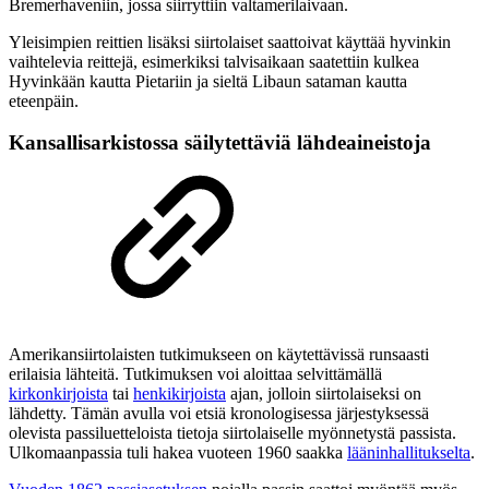
Bremerhaveniin, jossa siirryttiin valtamerilaivaan.
Yleisimpien reittien lisäksi siirtolaiset saattoivat käyttää hyvinkin
vaihtelevia reittejä, esimerkiksi talvisaikaan saatettiin kulkea
Hyvinkään kautta Pietariin ja sieltä Libaun sataman kautta
eteenpäin.
Kansallisarkistossa säilytettäviä lähdeaineistoja
Amerikansiirtolaisten tutkimukseen on käytettävissä runsaasti
erilaisia lähteitä. Tutkimuksen voi aloittaa selvittämällä
kirkonkirjoista
tai
henkikirjoista
ajan, jolloin siirtolaiseksi on
lähdetty. Tämän avulla voi etsiä kronologisessa järjestyksessä
olevista passiluetteloista tietoja siirtolaiselle myönnetystä passista.
Ulkomaanpassia tuli hakea vuoteen 1960 saakka
lääninhallitukselta
.