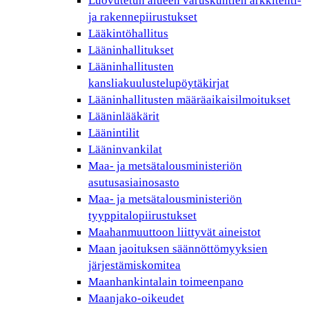
Luovutetun alueen varuskuntien arkkitehti-
ja rakennepiirustukset
Lääkintöhallitus
Lääninhallitukset
Lääninhallitusten
kansliakuulustelupöytäkirjat
Lääninhallitusten määräaikaisilmoitukset
Lääninlääkärit
Läänintilit
Lääninvankilat
Maa- ja metsätalousministeriön
asutusasiainosasto
Maa- ja metsätalousministeriön
tyyppitalopiirustukset
Maahanmuuttoon liittyvät aineistot
Maan jaoituksen säännöttömyyksien
järjestämiskomitea
Maanhankintalain toimeenpano
Maanjako-oikeudet