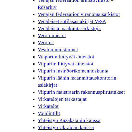
Venäjän federaation arkistovirasto –
Rosarhiv
Venäjän federaation viranomaisarkistot
Venäläiset sotilasasiakirjat VeSA
Venäläisiä maakunta-arkistoja
Verotoimistot
Verotus
Vesituomioistuimet
Viaporiin liittyvät aineistot
Viipuriin liittyvät aineistot
Viipurin insinöörikomennuskunta
Viipurin läänin maanmittauskonttorin
asiakirjat
Viipurin maistraarin rakennuspiirustukset
Virkatalojen tarkastajat
Virkatalot
Voudintilit
Yhteistyö Kazakstanin kanssa
Yhteistyö Ukrainan kanssa