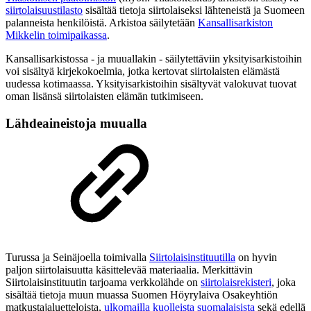
siirtolaisuustilasto
sisältää tietoja siirtolaiseksi lähteneistä ja Suomeen
palanneista henkilöistä. Arkistoa säilytetään
Kansallisarkiston
Mikkelin toimipaikassa
.
Kansallisarkistossa - ja muuallakin - säilytettäviin yksityisarkistoihin
voi sisältyä kirjekokoelmia, jotka kertovat siirtolaisten elämästä
uudessa kotimaassa. Yksityisarkistoihin sisältyvät valokuvat tuovat
oman lisänsä siirtolaisten elämän tutkimiseen.
Lähdeaineistoja muualla
Turussa ja Seinäjoella toimivalla
Siirtolaisinstituutilla
on hyvin
paljon siirtolaisuutta käsittelevää materiaalia. Merkittävin
Siirtolaisinstituutin tarjoama verkkolähde on
siirtolaisrekisteri
, joka
sisältää tietoja muun muassa Suomen Höyrylaiva Osakeyhtiön
matkustajaluetteloista,
ulkomailla kuolleista suomalaisista
sekä edellä