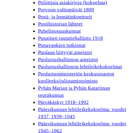
Poliittisia asiakirjoja (kokoelma)
Porvoon valtiopäivät 1809
Posti- ja lennätinkonttorit
Postihistorian lähteet
Puhelinosuuskunnat
Punainen rautatiehallinto 1918
Punavankien tutkinnat
Puolaan liittyvät aineistot
Puolustushallinnon aineistot
Puolustushallinnon lehtileikekokoelmat
Puolustusministeriön keskusosaston
kuolleeksijulistamistoimisto
Pyhän Marian ja Pyhän Katariinan
seurakunnat
Päiväkäskyt 1918–1992
Pääesikunnan lehtileikekokoelma: vuodet
1937, 1939–1945
Pääesikunnan lehtileikekokoelma: vuodet
1945–1962