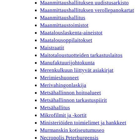
Maanmittaushallituksen uudistusarkisto
Maanmittaushallituksen verollepanokartat
Maanmittaushallitus
Maanmittaustoimistot
Maatalouslaskenta-aineistot
Maatalousoppilaitokset
Maistraatit
Maitotaloustuotteiden tarkastuslaitos
Manufaktuurijohtokunta
Merenkulkuun liittyvät asiakirjat
Merimieshuoneet
Merivahingonlaskija
Metsähallinnon hoitoalueet
Metsähallinnon tarkastuspiirit
Metsähallitus
Mikrofilmit ja -kortit
Ministeriöiden toimielimet ja hankkeet
Murmanskin kotiseutumuseo
Necropolis Peterburgensis