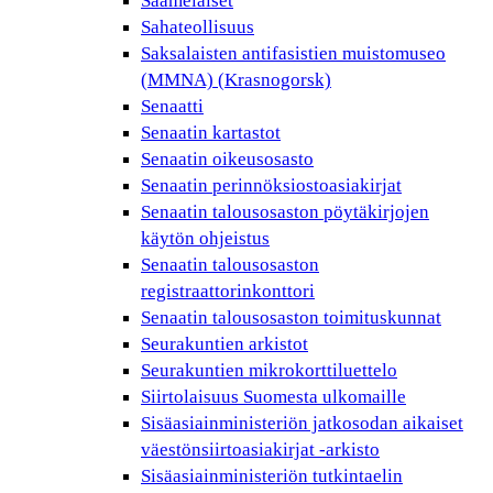
Saamelaiset
Sahateollisuus
Saksalaisten antifasistien muistomuseo
(MMNA) (Krasnogorsk)
Senaatti
Senaatin kartastot
Senaatin oikeusosasto
Senaatin perinnöksiostoasiakirjat
Senaatin talousosaston pöytäkirjojen
käytön ohjeistus
Senaatin talousosaston
registraattorinkonttori
Senaatin talousosaston toimituskunnat
Seurakuntien arkistot
Seurakuntien mikrokorttiluettelo
Siirtolaisuus Suomesta ulkomaille
Sisäasiainministeriön jatkosodan aikaiset
väestönsiirtoasiakirjat -arkisto
Sisäasiainministeriön tutkintaelin