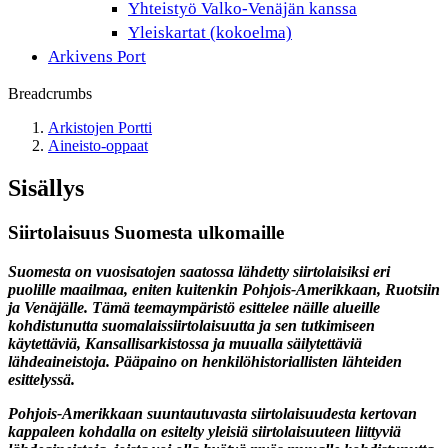
Yhteistyö Valko-Venäjän kanssa
Yleiskartat (kokoelma)
Arkivens Port
Breadcrumbs
Arkistojen Portti
Aineisto-oppaat
Sisällys
Siirtolaisuus Suomesta ulkomaille
Suomesta on vuosisatojen saatossa lähdetty siirtolaisiksi eri
puolille maailmaa, eniten kuitenkin Pohjois-Amerikkaan, Ruotsiin
ja Venäjälle. Tämä teemaympäristö esittelee näille alueille
kohdistunutta suomalaissiirtolaisuutta ja sen tutkimiseen
käytettäviä, Kansallisarkistossa ja muualla säilytettäviä
lähdeaineistoja. Pääpaino on henkilöhistoriallisten lähteiden
esittelyssä.
Pohjois-Amerikkaan suuntautuvasta siirtolaisuudesta kertovan
kappaleen kohdalla on esitelty yleisiä siirtolaisuuteen liittyviä