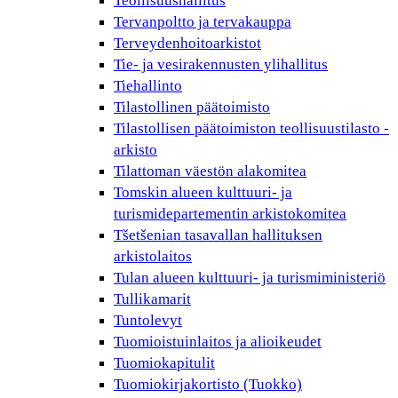
Teollisuushallitus
Tervanpoltto ja tervakauppa
Terveydenhoitoarkistot
Tie- ja vesirakennusten ylihallitus
Tiehallinto
Tilastollinen päätoimisto
Tilastollisen päätoimiston teollisuustilasto -
arkisto
Tilattoman väestön alakomitea
Tomskin alueen kulttuuri- ja
turismidepartementin arkistokomitea
Tšetšenian tasavallan hallituksen
arkistolaitos
Tulan alueen kulttuuri- ja turismiministeriö
Tullikamarit
Tuntolevyt
Tuomioistuinlaitos ja alioikeudet
Tuomiokapitulit
Tuomiokirjakortisto (Tuokko)