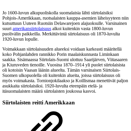
Jo 1600-luvun alkupuoliskolla suomalaisia lähti siirtolaisiksi
Pohjois-Amerikkaan, ruotsalaisten kauppa-asemien läheisyyteen niin
kutsuttuun Uuteen Ruotsiin Delawarejoen alajuoksulle. Varsinainen
suuri
amerikansiirtolaisuus
alkoi kuitenkin vasta 1800-luvun
puolivälin paikkeilla. Merkittävintä siirtolaisuus oli 1870-luvulta
1920-luvun lopulle.
Voimakkaan siirtolaisuuden alueeksi voidaan karkeasti määritellä
koko Pohjanlahden rannikko Porin maalaiskunnasta Liminkaan
saakka. Sisämaassa Siirtolais-Suomi ulottuu Saarijärven, Viitasaaren
ja Kiuruveden tienoille. Vuosina 1870–1914 yli puolet siirtolaisista
oli kotoisin Vaasan läänin alueelta. Tämän varsinaisen Siirtolais-
Suomen ulkopuolella oli kuitenkin alueita, joissa siirtolaisuus oli
myös voimakasta. Tornionjokilaakso ja Koillismaa menettivät paljon
asukkaita siirtolaisiksi. 1920-luvulta eteenpäin etelä- ja
itäsuomalaisten määrä siirtolaisten joukossa kasvoi.
Siirtolaisten reitti Amerikkaan