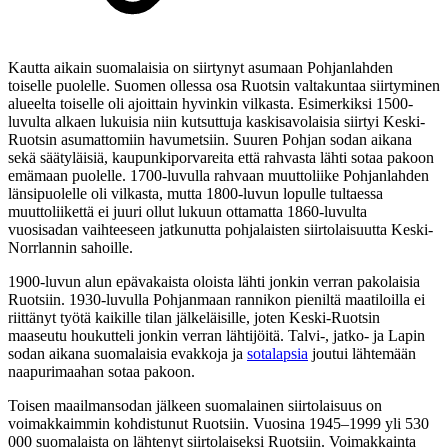
Kautta aikain suomalaisia on siirtynyt asumaan Pohjanlahden
toiselle puolelle. Suomen ollessa osa Ruotsin valtakuntaa siirtyminen
alueelta toiselle oli ajoittain hyvinkin vilkasta. Esimerkiksi 1500-
luvulta alkaen lukuisia niin kutsuttuja kaskisavolaisia siirtyi Keski-
Ruotsin asumattomiin havumetsiin. Suuren Pohjan sodan aikana
sekä säätyläisiä, kaupunkiporvareita että rahvasta lähti sotaa pakoon
emämaan puolelle. 1700-luvulla rahvaan muuttoliike Pohjanlahden
länsipuolelle oli vilkasta, mutta 1800-luvun lopulle tultaessa
muuttoliikettä ei juuri ollut lukuun ottamatta 1860-luvulta
vuosisadan vaihteeseen jatkunutta pohjalaisten siirtolaisuutta Keski-
Norrlannin sahoille.
1900-luvun alun epävakaista oloista lähti jonkin verran pakolaisia
Ruotsiin. 1930-luvulla Pohjanmaan rannikon pieniltä maatiloilla ei
riittänyt työtä kaikille tilan jälkeläisille, joten Keski-Ruotsin
maaseutu houkutteli jonkin verran lähtijöitä. Talvi-, jatko- ja Lapin
sodan aikana suomalaisia evakkoja ja
sotalapsia
joutui lähtemään
naapurimaahan sotaa pakoon.
Toisen maailmansodan jälkeen suomalainen siirtolaisuus on
voimakkaimmin kohdistunut Ruotsiin. Vuosina 1945–1999 yli 530
000 suomalaista on lähtenyt siirtolaiseksi Ruotsiin. Voimakkainta