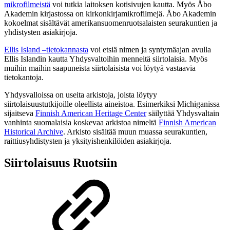
mikrofilmeistä
voi tutkia laitoksen kotisivujen kautta. Myös Åbo
Akademin kirjastossa on kirkonkirjamikrofilmejä. Åbo Akademin
kokoelmat sisältävät amerikansuomenruotsalaisten seurakuntien ja
yhdistysten asiakirjoja.
Ellis Island –tietokannasta
voi etsiä nimen ja syntymäajan avulla
Ellis Islandin kautta Yhdysvaltoihin menneitä siirtolaisia. Myös
muihin maihin saapuneista siirtolaisista voi löytyä vastaavia
tietokantoja.
Yhdysvalloissa on useita arkistoja, joista löytyy
siirtolaisuustutkijoille oleellista aineistoa. Esimerkiksi Michiganissa
sijaitseva
Finnish American Heritage Center
säilyttää Yhdysvaltain
vanhinta suomalaisia koskevaa arkistoa nimeltä
Finnish American
Historical Archive
. Arkisto sisältää muun muassa seurakuntien,
raittiusyhdistysten ja yksityishenkilöiden asiakirjoja.
Siirtolaisuus Ruotsiin