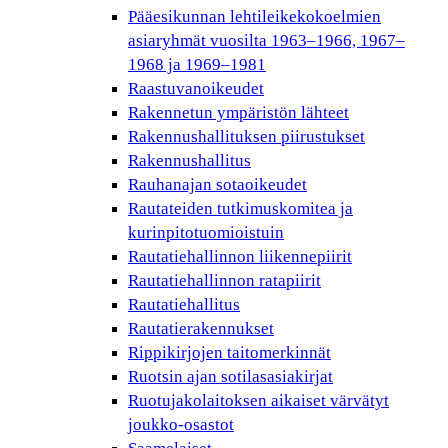
Pääesikunnan lehtileikekokoelmien
asiaryhmät vuosilta 1963–1966, 1967–
1968 ja 1969–1981
Raastuvanoikeudet
Rakennetun ympäristön lähteet
Rakennushallituksen piirustukset
Rakennushallitus
Rauhanajan sotaoikeudet
Rautateiden tutkimuskomitea ja
kurinpitotuomioistuin
Rautatiehallinnon liikennepiirit
Rautatiehallinnon ratapiirit
Rautatiehallitus
Rautatierakennukset
Rippikirjojen taitomerkinnät
Ruotsin ajan sotilasasiakirjat
Ruotujakolaitoksen aikaiset värvätyt
joukko-osastot