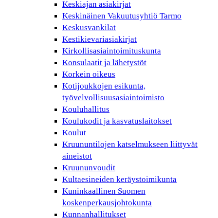
Keskiajan asiakirjat
Keskinäinen Vakuutusyhtiö Tarmo
Keskusvankilat
Kestikievariasiakirjat
Kirkollisasiaintoimituskunta
Konsulaatit ja lähetystöt
Korkein oikeus
Kotijoukkojen esikunta,
työvelvollisuusasiaintoimisto
Kouluhallitus
Koulukodit ja kasvatuslaitokset
Koulut
Kruununtilojen katselmukseen liittyvät
aineistot
Kruununvoudit
Kultaesineiden keräystoimikunta
Kuninkaallinen Suomen
koskenperkausjohtokunta
Kunnanhallitukset