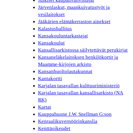
Julkiset kaupanvahvistajat
Järvenlaskut, maankuivatustyöt ja
vesilaitokset
Jääkärien elämäkerraston ainekset
Kalastushallitus
Kansakouluntarkastajat
Kansakoulut
Kansallisarkistossa säilytettävät perukirjat
Kansaneläkelaitoksen henkilökortit ja
Maamme-kirjojen arkisto
Kansanhuoltolautakunnat
Kantakortti
Karjalan tasavallan kulttuuriministeriö
Karjalan tasavallan kansallisarkisto (NA
RK)
Kartat
Kauppahuone J.W. Snellman G:son
Kenraalikuvernöörinkanslia
Kenttäoikeudet