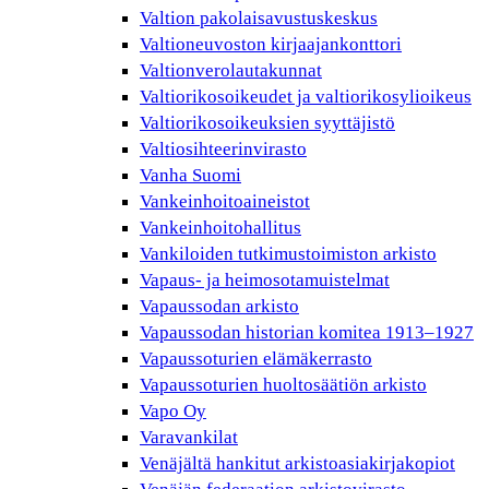
Valtion pakolaisavustuskeskus
Valtioneuvoston kirjaajankonttori
Valtionverolautakunnat
Valtiorikosoikeudet ja valtiorikosylioikeus
Valtiorikosoikeuksien syyttäjistö
Valtiosihteerinvirasto
Vanha Suomi
Vankeinhoitoaineistot
Vankeinhoitohallitus
Vankiloiden tutkimustoimiston arkisto
Vapaus- ja heimosotamuistelmat
Vapaussodan arkisto
Vapaussodan historian komitea 1913–1927
Vapaussoturien elämäkerrasto
Vapaussoturien huoltosäätiön arkisto
Vapo Oy
Varavankilat
Venäjältä hankitut arkistoasiakirjakopiot