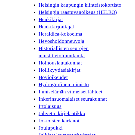
Helsingin kaupungin kiinteistökortisto
Helsingin raastuvanoikeus (HELRO)
Henkikirjat
Henkikirjoittajat
Heraldica-kokoelma
Hevoshoidonneuvoja
Historiallisten seurojen
muistitietotoimikunta
Holhouslautakunnat
Hollikyytiasiakirjat
Hovioikeudet
Hydrografinen toimisto
Ihmiselämän viimeiset lähteet
Inkerinsuomalaiset seurakunnat
Irtolaisuus
Jahvetin kirjelaatikko
Jokioisten kartanot
Joulupukki