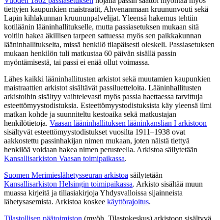
Vuoden 1862 passiasetuksen
nojalla passin saattoi myöntää myös
tiettyjen kaupunkien maistraatit, Ahvenanmaan kruununvouti sekä
Lapin kihlakunnan kruununpalvelijat. Yleensä hakemus tehtiin
kotiläänin lääninhallitukselle, mutta passiasetuksen mukaan sitä
voitiin hakea äkillisen tarpeen sattuessa myös sen paikkakunnan
lääninhallitukselta, missä henkilö tilapäisesti oleskeli. Passiasetuksen
mukaan henkilön tuli matkustaa 60 päivän sisällä passin
myöntämisestä, tai passi ei enää ollut voimassa.
Lähes kaikki lääninhallitusten arkistot sekä muutamien kaupunkien
maistraattien arkistot sisältävät passiluetteloita. Lääninhallitusten
arkistoihin sisältyy vaihtelevasti myös passia haettaessa tarvittuja
esteettömyystodistuksia. Esteettömyystodistuksista käy yleensä ilmi
matkan kohde ja suunniteltu kestoaika sekä matkustajan
henkilötietoja.
Vaasan lääninhallituksen lääninkanslian I arkistoon
sisältyvät esteettömyystodistukset vuosilta 1911–1938 ovat
aakkostettu passinhakijan nimen mukaan, joten näistä tiettyä
henkilöä voidaan hakea nimen perusteella. Arkistoa säilytetään
Kansallisarkiston Vaasan toimipaikassa
.
Suomen Merimieslähetysseuran arkistoa
säilytetään
Kansallisarkiston Helsingin toimipaikassa
. Arkisto sisältää muun
muassa kirjeitä ja tiliasiakirjoja Yhdysvalloissa sijainneista
lähetysasemista. Arkistoa koskee
käyttörajoitus
.
Tilastollisen päätoimiston
(myöh. Tilastokeskus) arkistoon sisältyvä