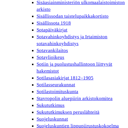
Sisäasiainministeriön ulkomaalaistoimiston
arkisto
Sisällissodan taistelupaikkakortisto
Sisällissota 1918
Sotapäiväkirjat
Sotavahinkoyhdistys ja Irtaimiston
sotavahinkoyhdistys
Sotavankilaitos
Sotaylioikeus
Sotiin ja puolustushallintoon liittyvät
hakemistot
Sotilasasiakirjat 1812–1905
Sotilasseurakunnat
Sotilastoimituskunta
Stavropolin aluepiirin arkistokomitea
Sukututkimus
Sukututkimuksen peruslähteitä
Suojeluskunnat
Suojeluskuntien lippupiirustuskokoelma