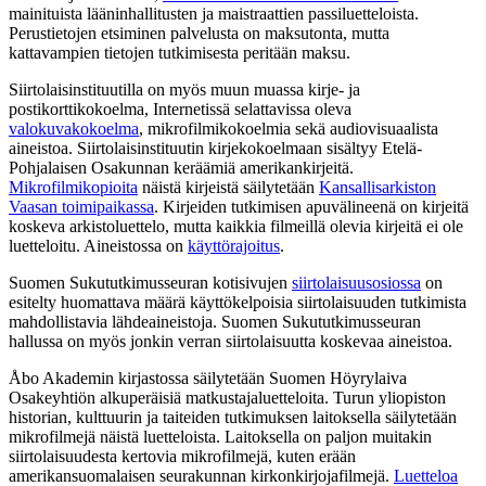
mainituista lääninhallitusten ja maistraattien passiluetteloista.
Perustietojen etsiminen palvelusta on maksutonta, mutta
kattavampien tietojen tutkimisesta peritään maksu.
Siirtolaisinstituutilla on myös muun muassa kirje- ja
postikorttikokoelma, Internetissä selattavissa oleva
valokuvakokoelma
, mikrofilmikokoelmia sekä audiovisuaalista
aineistoa. Siirtolaisinstituutin kirjekokoelmaan sisältyy Etelä-
Pohjalaisen Osakunnan keräämiä amerikankirjeitä.
Mikrofilmikopioita
näistä kirjeistä säilytetään
Kansallisarkiston
Vaasan toimipaikassa
. Kirjeiden tutkimisen apuvälineenä on kirjeitä
koskeva arkistoluettelo, mutta kaikkia filmeillä olevia kirjeitä ei ole
luetteloitu. Aineistossa on
käyttörajoitus
.
Suomen Sukututkimusseuran kotisivujen
siirtolaisuusosiossa
on
esitelty huomattava määrä käyttökelpoisia siirtolaisuuden tutkimista
mahdollistavia lähdeaineistoja. Suomen Sukututkimusseuran
hallussa on myös jonkin verran siirtolaisuutta koskevaa aineistoa.
Åbo Akademin kirjastossa säilytetään Suomen Höyrylaiva
Osakeyhtiön alkuperäisiä matkustajaluetteloita. Turun yliopiston
historian, kulttuurin ja taiteiden tutkimuksen laitoksella säilytetään
mikrofilmejä näistä luetteloista. Laitoksella on paljon muitakin
siirtolaisuudesta kertovia mikrofilmejä, kuten erään
amerikansuomalaisen seurakunnan kirkonkirjojafilmejä.
Luetteloa