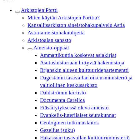
Arkistojen Portti
Miten käytän Arkistojen Porttia?
Kansallisarkiston aineistohakupalvelu Astia
Astia-aineistohakuohjeita
Arkistoalan sanasto
Aineisto-oppaat
Ammattikuntia koskevat asiakirjat
Asutushistoriaan liittyviä hakemistoja
Brjanskin alueen kulttuuridepartementti
Dagestanin tasavallan oikeusministeriö ja
valtiollinen keskusarkisto
Dahlströmin kortisto
Documenta Carelica
Etäsäilytyksessä oleva aineisto
Evankelis-luterilaiset seurakunnat
Geologinen tutkimuslaitos
Gezelius (suku)
Hakassian tasavallan kulttuuriministeriö