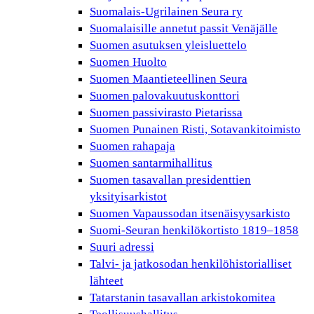
Suomalais-Ugrilainen Seura ry
Suomalaisille annetut passit Venäjälle
Suomen asutuksen yleisluettelo
Suomen Huolto
Suomen Maantieteellinen Seura
Suomen palovakuutuskonttori
Suomen passivirasto Pietarissa
Suomen Punainen Risti, Sotavankitoimisto
Suomen rahapaja
Suomen santarmihallitus
Suomen tasavallan presidenttien
yksityisarkistot
Suomen Vapaussodan itsenäisyysarkisto
Suomi-Seuran henkilökortisto 1819–1858
Suuri adressi
Talvi- ja jatkosodan henkilöhistorialliset
lähteet
Tatarstanin tasavallan arkistokomitea