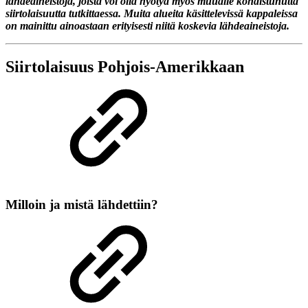
lähdeaineistoja, joista voi olla hyötyä myös muualle kohdistunutta
siirtolaisuutta tutkittaessa. Muita alueita käsittelevissä kappaleissa
on mainittu ainoastaan erityisesti niitä koskevia lähdeaineistoja.
Siirtolaisuus Pohjois-Amerikkaan
Milloin ja mistä lähdettiin?