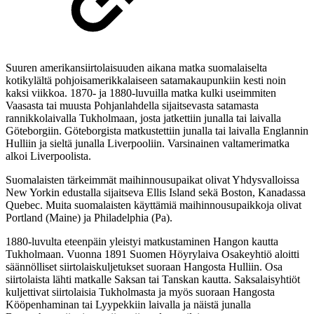
Suuren amerikansiirtolaisuuden aikana matka suomalaiselta
kotikylältä pohjoisamerikkalaiseen satamakaupunkiin kesti noin
kaksi viikkoa. 1870- ja 1880-luvuilla matka kulki useimmiten
Vaasasta tai muusta Pohjanlahdella sijaitsevasta satamasta
rannikkolaivalla Tukholmaan, josta jatkettiin junalla tai laivalla
Göteborgiin. Göteborgista matkustettiin junalla tai laivalla Englannin
Hulliin ja sieltä junalla Liverpooliin. Varsinainen valtamerimatka
alkoi Liverpoolista.
Suomalaisten tärkeimmät maihinnousupaikat olivat Yhdysvalloissa
New Yorkin edustalla sijaitseva Ellis Island sekä Boston, Kanadassa
Quebec. Muita suomalaisten käyttämiä maihinnousupaikkoja olivat
Portland (Maine) ja Philadelphia (Pa).
1880-luvulta eteenpäin yleistyi matkustaminen Hangon kautta
Tukholmaan. Vuonna 1891 Suomen Höyrylaiva Osakeyhtiö aloitti
säännölliset siirtolaiskuljetukset suoraan Hangosta Hulliin. Osa
siirtolaista lähti matkalle Saksan tai Tanskan kautta. Saksalaisyhtiöt
kuljettivat siirtolaisia Tukholmasta ja myös suoraan Hangosta
Kööpenhaminan tai Lyypekkiin laivalla ja näistä junalla