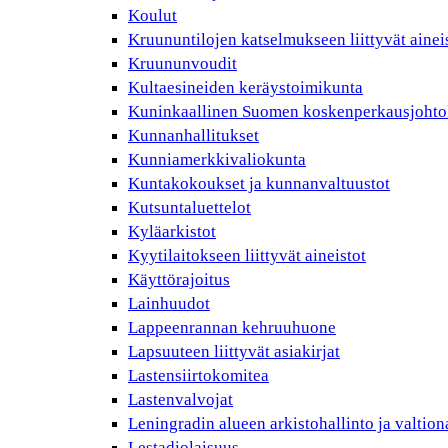
Koulut
Kruununtilojen katselmukseen liittyvät ainei
Kruununvoudit
Kultaesineiden keräystoimikunta
Kuninkaallinen Suomen koskenperkausjohto
Kunnanhallitukset
Kunniamerkkivaliokunta
Kuntakokoukset ja kunnanvaltuustot
Kutsuntaluettelot
Kyläarkistot
Kyytilaitokseen liittyvät aineistot
Käyttörajoitus
Lainhuudot
Lappeenrannan kehruuhuone
Lapsuuteen liittyvät asiakirjat
Lastensiirtokomitea
Lastenvalvojat
Leningradin alueen arkistohallinto ja valtio
Lestadiolaisuus