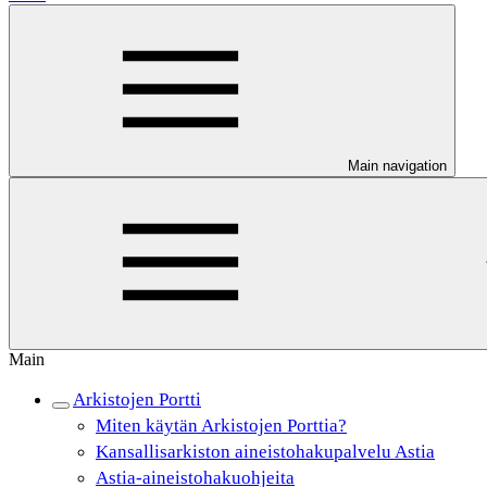
Main navigation
Main
Arkistojen Portti
Miten käytän Arkistojen Porttia?
Kansallisarkiston aineistohakupalvelu Astia
Astia-aineistohakuohjeita