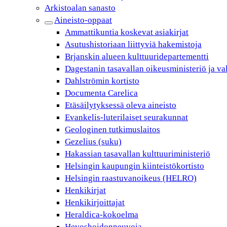
Arkistoalan sanasto
Aineisto-oppaat
Ammattikuntia koskevat asiakirjat
Asutushistoriaan liittyviä hakemistoja
Brjanskin alueen kulttuuridepartementti
Dagestanin tasavallan oikeusministeriö ja va
Dahlströmin kortisto
Documenta Carelica
Etäsäilytyksessä oleva aineisto
Evankelis-luterilaiset seurakunnat
Geologinen tutkimuslaitos
Gezelius (suku)
Hakassian tasavallan kulttuuriministeriö
Helsingin kaupungin kiinteistökortisto
Helsingin raastuvanoikeus (HELRO)
Henkikirjat
Henkikirjoittajat
Heraldica-kokoelma
Hevoshoidonneuvoja