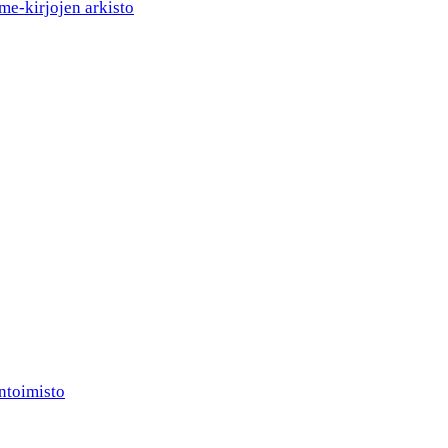
me-kirjojen arkisto
ntoimisto