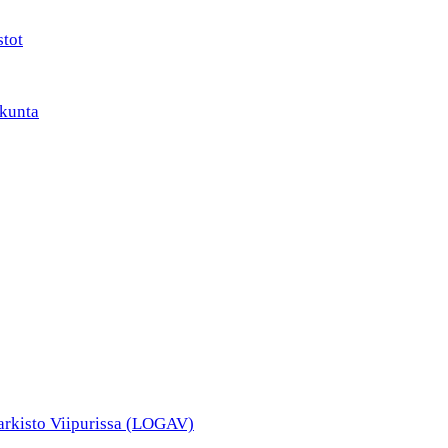
stot
kunta
narkisto Viipurissa (LOGAV)