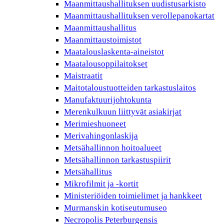
Maanmittaushallituksen uudistusarkisto
Maanmittaushallituksen verollepanokartat
Maanmittaushallitus
Maanmittaustoimistot
Maatalouslaskenta-aineistot
Maatalousoppilaitokset
Maistraatit
Maitotaloustuotteiden tarkastuslaitos
Manufaktuurijohtokunta
Merenkulkuun liittyvät asiakirjat
Merimieshuoneet
Merivahingonlaskija
Metsähallinnon hoitoalueet
Metsähallinnon tarkastuspiirit
Metsähallitus
Mikrofilmit ja -kortit
Ministeriöiden toimielimet ja hankkeet
Murmanskin kotiseutumuseo
Necropolis Peterburgensis