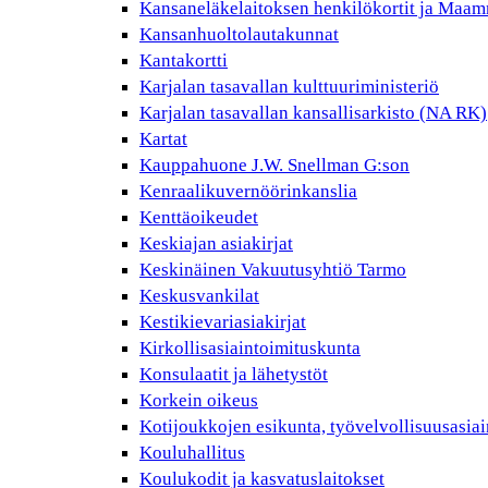
Kansaneläkelaitoksen henkilökortit ja Maam
Kansanhuoltolautakunnat
Kantakortti
Karjalan tasavallan kulttuuriministeriö
Karjalan tasavallan kansallisarkisto (NA RK)
Kartat
Kauppahuone J.W. Snellman G:son
Kenraalikuvernöörinkanslia
Kenttäoikeudet
Keskiajan asiakirjat
Keskinäinen Vakuutusyhtiö Tarmo
Keskusvankilat
Kestikievariasiakirjat
Kirkollisasiaintoimituskunta
Konsulaatit ja lähetystöt
Korkein oikeus
Kotijoukkojen esikunta, työvelvollisuusasiai
Kouluhallitus
Koulukodit ja kasvatuslaitokset