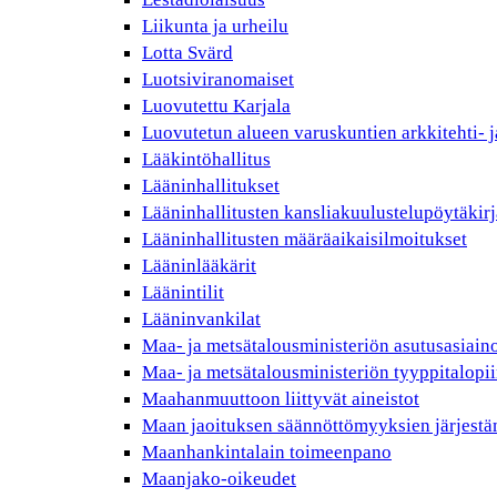
Liikunta ja urheilu
Lotta Svärd
Luotsiviranomaiset
Luovutettu Karjala
Luovutetun alueen varuskuntien arkkitehti- j
Lääkintöhallitus
Lääninhallitukset
Lääninhallitusten kansliakuulustelupöytäkirj
Lääninhallitusten määräaikaisilmoitukset
Lääninlääkärit
Läänintilit
Lääninvankilat
Maa- ja metsätalousministeriön asutusasiain
Maa- ja metsätalousministeriön tyyppitalopii
Maahanmuuttoon liittyvät aineistot
Maan jaoituksen säännöttömyyksien järjest
Maanhankintalain toimeenpano
Maanjako-oikeudet