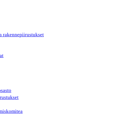
a rakennepiirustukset
at
osasto
rustukset
ämiskomitea