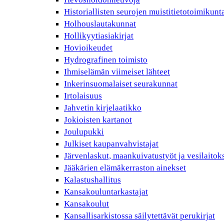
Historiallisten seurojen muistitietotoimikunt
Holhouslautakunnat
Hollikyytiasiakirjat
Hovioikeudet
Hydrografinen toimisto
Ihmiselämän viimeiset lähteet
Inkerinsuomalaiset seurakunnat
Irtolaisuus
Jahvetin kirjelaatikko
Jokioisten kartanot
Joulupukki
Julkiset kaupanvahvistajat
Järvenlaskut, maankuivatustyöt ja vesilaitok
Jääkärien elämäkerraston ainekset
Kalastushallitus
Kansakouluntarkastajat
Kansakoulut
Kansallisarkistossa säilytettävät perukirjat