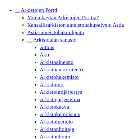
Arkistojen Portti
Miten käytän Arkistojen Porttia?
Kansallisarkiston aineistohakupalvelu Astia
Astia-aineistohakuohjeita
Arkistoalan sanasto
Aitous
Akti
Arkistoaineisto
Arkistoauktoriteetti
Arkistohakemisto
Arkistointi
Arkistointijärjestys
Arkistojärjestelmä
Arkistokaava
Arkistokelpoisuus
Arkistoluettelo
Arkistonhoitaja
Arkistonhoito