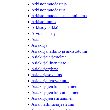
Arkistonmuodostaja
Arkistonmuodostus
Arkistonmuodostussuunnitelma
Arkistotunnus
Arkistoyksikkö
Arvonmääritys
Asia
Asiakirja
Asiakirjahallinto ja arkistotoimi
Asiakirjajärjestelmä
Asiakirjallinen tieto
Asiakirjaryhmä
Asiakirjasovellus
Asiakirjatietovaranto
Asiakirjojen lunastaminen
Asiakirjojen luovuttaminen
Asiakirjojen siirtäminen
Asianhallintajärjestelmä