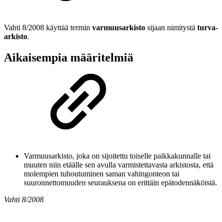
Vahti 8/2008 käyttää termin
varmuusarkisto
sijaan nimitystä
turva-
arkisto
.
Aikaisempia määritelmiä
Varmuusarkisto, joka on sijoitettu toiselle paikkakunnalle tai
muuten niin etäälle sen avulla varmistettavasta arkistosta, että
molempien tuhoutuminen saman vahingonteon tai
suuronnettomuuden seurauksena on erittäin epätodennäköistä.
Vahti 8/2008