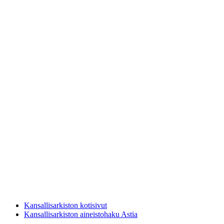
Kansallisarkiston kotisivut
Kansallisarkiston aineistohaku Astia