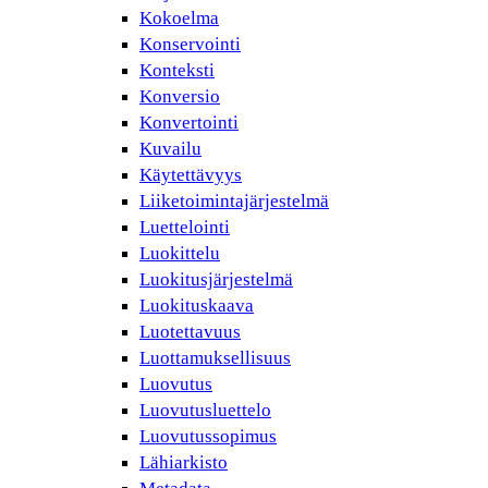
Kokoelma
Konservointi
Konteksti
Konversio
Konvertointi
Kuvailu
Käytettävyys
Liiketoimintajärjestelmä
Luettelointi
Luokittelu
Luokitusjärjestelmä
Luokituskaava
Luotettavuus
Luottamuksellisuus
Luovutus
Luovutusluettelo
Luovutussopimus
Lähiarkisto