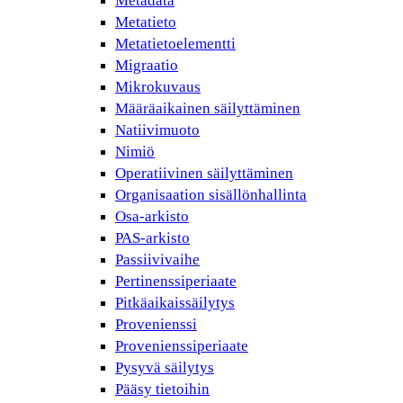
Metadata
Metatieto
Metatietoelementti
Migraatio
Mikrokuvaus
Määräaikainen säilyttäminen
Natiivimuoto
Nimiö
Operatiivinen säilyttäminen
Organisaation sisällönhallinta
Osa-arkisto
PAS-arkisto
Passiivivaihe
Pertinenssiperiaate
Pitkäaikaissäilytys
Provenienssi
Provenienssiperiaate
Pysyvä säilytys
Pääsy tietoihin