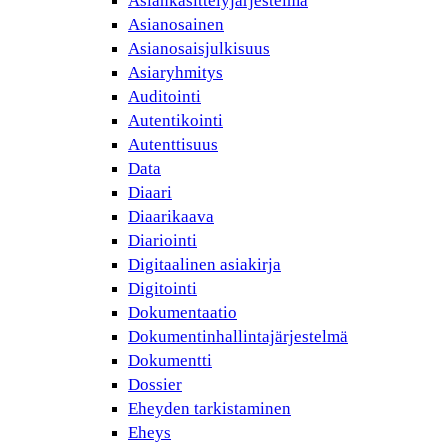
Asiankäsittelyjärjestelmä
Asianosainen
Asianosaisjulkisuus
Asiaryhmitys
Auditointi
Autentikointi
Autenttisuus
Data
Diaari
Diaarikaava
Diariointi
Digitaalinen asiakirja
Digitointi
Dokumentaatio
Dokumentinhallintajärjestelmä
Dokumentti
Dossier
Eheyden tarkistaminen
Eheys