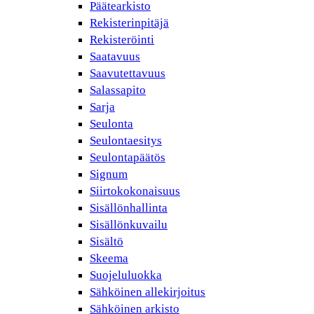
Päätearkisto
Rekisterinpitäjä
Rekisteröinti
Saatavuus
Saavutettavuus
Salassapito
Sarja
Seulonta
Seulontaesitys
Seulontapäätös
Signum
Siirtokokonaisuus
Sisällönhallinta
Sisällönkuvailu
Sisältö
Skeema
Suojeluluokka
Sähköinen allekirjoitus
Sähköinen arkisto