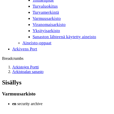
Toimenpide
Turvaluokitus
Turvamerkintä
Varmuusarkisto
Viranomaisarkisto
Yksityisarkisto
Sanaston lähteenä käytetty aineisto
Aineisto-oppaat
Arkivens Port
Breadcrumbs
Arkistojen Portti
Arkistoalan sanasto
Sisällys
Varmuusarkisto
en
security archive