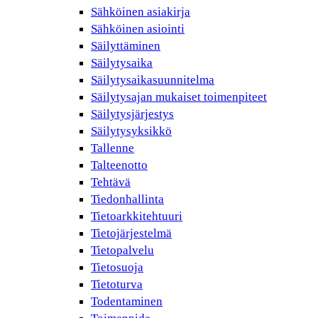
Sähköinen asiakirja
Sähköinen asiointi
Säilyttäminen
Säilytysaika
Säilytysaikasuunnitelma
Säilytysajan mukaiset toimenpiteet
Säilytysjärjestys
Säilytysyksikkö
Tallenne
Talteenotto
Tehtävä
Tiedonhallinta
Tietoarkkitehtuuri
Tietojärjestelmä
Tietopalvelu
Tietosuoja
Tietoturva
Todentaminen