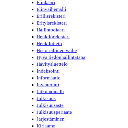
Elinkaari
Elinvaihemalli
Erillisrekisteri
Erityisrekisteri
Hallintodiaari
Henkilörekisteri
Henkilötieto
Historiallinen vaihe
Hyvä tiedonhallintatapa
Hävitysluettelo
Indeksointi
Informaatio
Inventointi
Jatkumomalli
Julkisuus
Julkisuusaste
Julkisuusperiaate
Järjestäminen
Kirjaamo