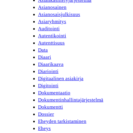
Asiankäsittelyjärjestelmä
Asianosainen
Asianosaisjulkisuus
Asiaryhmitys
Auditointi
Autentikointi
Autenttisuus
Data
Diaari
Diaarikaava
Diariointi
Digitaalinen asiakirja
Digitointi
Dokumentaatio
Dokumentinhallintajärjestelmä
Dokumentti
Dossier
Eheyden tarkistaminen
Eheys