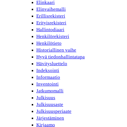
Elinkaari
Elinvaihemalli
Erillisrekisteri
Erityisrekisteri
Hallintodiaari
Henkilörekisteri
Henkilötieto
Historiallinen vaihe
Hyvä tiedonhallintatapa
Hävitysluettelo
Indeksointi
Informaatio
Inventointi
Jatkumomalli
Julkisuus
Julkisuusaste
Julkisuusperiaate
Järjestäminen
Kirjaamo