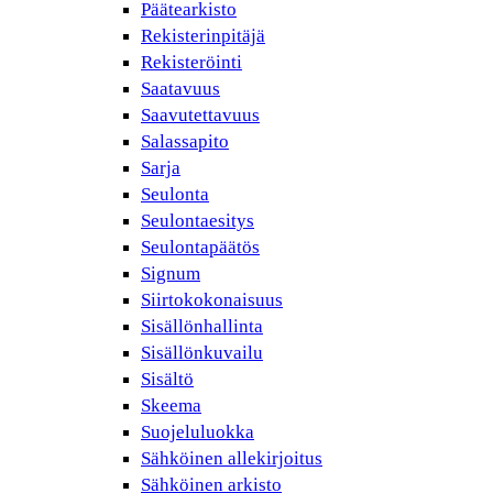
Päätearkisto
Rekisterinpitäjä
Rekisteröinti
Saatavuus
Saavutettavuus
Salassapito
Sarja
Seulonta
Seulontaesitys
Seulontapäätös
Signum
Siirtokokonaisuus
Sisällönhallinta
Sisällönkuvailu
Sisältö
Skeema
Suojeluluokka
Sähköinen allekirjoitus
Sähköinen arkisto