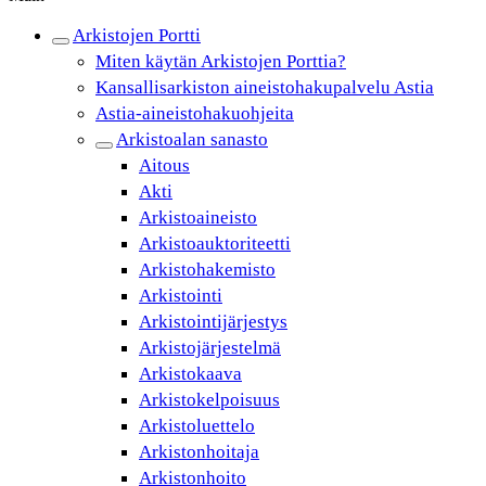
Arkistojen Portti
Miten käytän Arkistojen Porttia?
Kansallisarkiston aineistohakupalvelu Astia
Astia-aineistohakuohjeita
Arkistoalan sanasto
Aitous
Akti
Arkistoaineisto
Arkistoauktoriteetti
Arkistohakemisto
Arkistointi
Arkistointijärjestys
Arkistojärjestelmä
Arkistokaava
Arkistokelpoisuus
Arkistoluettelo
Arkistonhoitaja
Arkistonhoito