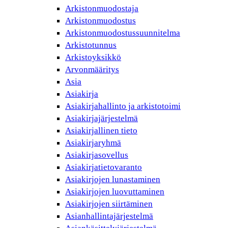
Arkistonmuodostaja
Arkistonmuodostus
Arkistonmuodostussuunnitelma
Arkistotunnus
Arkistoyksikkö
Arvonmääritys
Asia
Asiakirja
Asiakirjahallinto ja arkistotoimi
Asiakirjajärjestelmä
Asiakirjallinen tieto
Asiakirjaryhmä
Asiakirjasovellus
Asiakirjatietovaranto
Asiakirjojen lunastaminen
Asiakirjojen luovuttaminen
Asiakirjojen siirtäminen
Asianhallintajärjestelmä