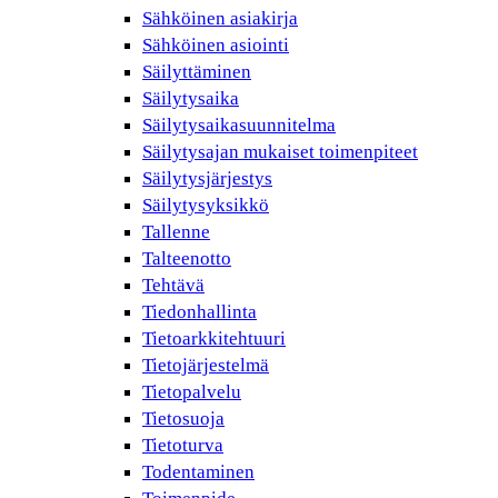
Sähköinen asiakirja
Sähköinen asiointi
Säilyttäminen
Säilytysaika
Säilytysaikasuunnitelma
Säilytysajan mukaiset toimenpiteet
Säilytysjärjestys
Säilytysyksikkö
Tallenne
Talteenotto
Tehtävä
Tiedonhallinta
Tietoarkkitehtuuri
Tietojärjestelmä
Tietopalvelu
Tietosuoja
Tietoturva
Todentaminen