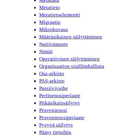
Metadata
Metatieto
Metatietoelementti
Migraatio
Mikrokuvaus
Määräaikainen säilyttäminen
Natiivimuoto
Nimiö
Operatiivinen säilyttäminen
Organisaation sisällönhallinta
Osa-arkisto
PAS-arkisto
Passiivivaihe
Pertinenssiperiaate
Pitkäaikaissäilytys
Provenienssi
Provenienssiperiaate
Pysyvä säilytys
Pääsy tietoihin