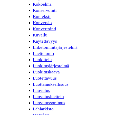
Kokoelma
Konservointi
Konteksti
Konversio
Konvertointi
Kuvailu
Käytettävyys
Liiketoimintajärjestelmä
Luettelointi
Luokittelu
Luokitusjärjestelmä
Luokituskaava
Luotettavuus
Luottamuksellisuus
Luovutus
Luovutusluettelo
Luovutussopimus
Lähiarkisto