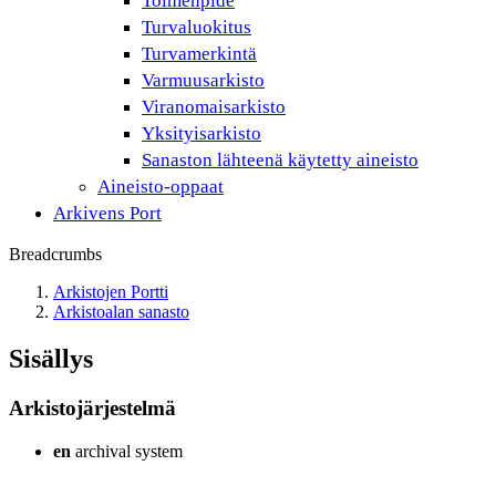
Toimenpide
Turvaluokitus
Turvamerkintä
Varmuusarkisto
Viranomaisarkisto
Yksityisarkisto
Sanaston lähteenä käytetty aineisto
Aineisto-oppaat
Arkivens Port
Breadcrumbs
Arkistojen Portti
Arkistoalan sanasto
Sisällys
Arkistojärjestelmä
en
archival system