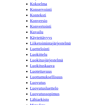
Kokoelma
Konservointi
Konteksti
Konversio
Konvertointi
Kuvailu
Käytettävyys
Liiketoimintajärjestelmä
Luettelointi
Luokittelu
Luokitusjärjestelmä
Luokituskaava
Luotettavuus
Luottamuksellisuus
Luovutus
Luovutusluettelo
Luovutussopimus
Lähiarkisto