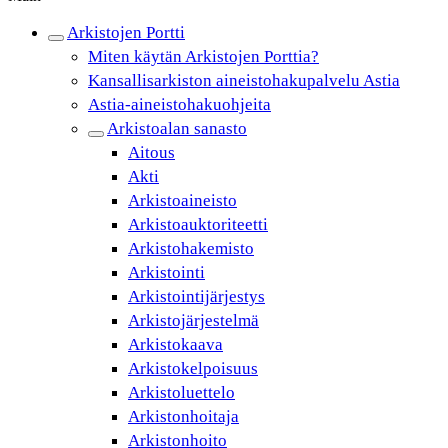
Arkistojen Portti
Miten käytän Arkistojen Porttia?
Kansallisarkiston aineistohakupalvelu Astia
Astia-aineistohakuohjeita
Arkistoalan sanasto
Aitous
Akti
Arkistoaineisto
Arkistoauktoriteetti
Arkistohakemisto
Arkistointi
Arkistointijärjestys
Arkistojärjestelmä
Arkistokaava
Arkistokelpoisuus
Arkistoluettelo
Arkistonhoitaja
Arkistonhoito