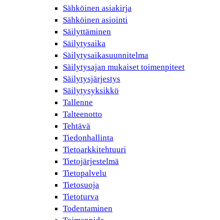
Sähköinen asiakirja
Sähköinen asiointi
Säilyttäminen
Säilytysaika
Säilytysaikasuunnitelma
Säilytysajan mukaiset toimenpiteet
Säilytysjärjestys
Säilytysyksikkö
Tallenne
Talteenotto
Tehtävä
Tiedonhallinta
Tietoarkkitehtuuri
Tietojärjestelmä
Tietopalvelu
Tietosuoja
Tietoturva
Todentaminen