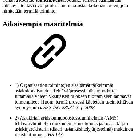
tähtääviä tehtäviä voi puolestaan muodostaa kokonaisuuden, jota
nimitetään termillä toiminto.
Aikaisempia määritelmiä
1) Organisaation toimintojen sisältämät tärkeimmät
asiakokonaisuudet. Tehtävä/prosessi tulisi muodostaa
liittämällä yhteen yksittäisen tuloksen tuottamiseen tähtäävät
toimenpiteet. Huom. termiä prosessi käytetään usein tehtävän
synonyymina.
SFS-ISO 23081-2: fi 2008
2) Asiakirjan arkistonmuodostussuunnitelman (AMS)
tehtäväryhmittelyn mukainen ryhmätunnus ja/tai asiakirjan
asiakirjarekisterin (diaari, asiankäsittelyjärjestelmä) mukainen
rekisteritunnus.
JHS 143