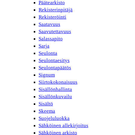
Päätearkisto
Rekisterinpitäjä
Rekisteröinti
Saatavuus
Saavutettavuus
Salassapito
Sarja
Seulonta
Seulontaesitys
Seulontapäätös
Signum
Siirtokokonaisuus
Sisällönhallinta
Sisällönkuvailu
Sisältö
Skeema
Suojeluluokka
Sähköinen allekirjoitus
Sähköinen arkisto