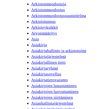
Arkistonmuodostaja
Arkistonmuodostus
Arkistonmuodostussuunnitelma
Arkistotunnus
Arkistoyksikkö
Arvonmääritys
Asia
Asiakirja
Asiakirjahallinto ja arkistotoimi
Asiakirjajärjestelmä
Asiakirjallinen tieto
Asiakirjaryhmä
Asiakirjasovellus
Asiakirjatietovaranto
Asiakirjojen lunastaminen
Asiakirjojen luovuttaminen
Asiakirjojen siirtäminen
Asianhallintajärjestelmä