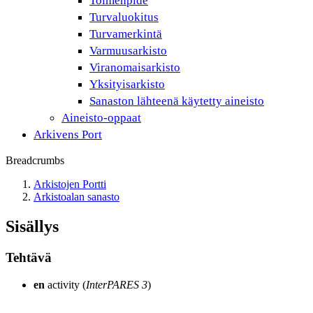
Toimenpide
Turvaluokitus
Turvamerkintä
Varmuusarkisto
Viranomaisarkisto
Yksityisarkisto
Sanaston lähteenä käytetty aineisto
Aineisto-oppaat
Arkivens Port
Breadcrumbs
Arkistojen Portti
Arkistoalan sanasto
Sisällys
Tehtävä
en
activity (
InterPARES 3
)