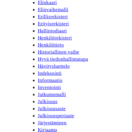
Elinkaari
Elinvaihemalli
Erillisrekisteri
Erityisrekisteri
Hallintodiaari
Henkilörekisteri
Henkilötieto
Historiallinen vaihe
Hyvä tiedonhallintatapa
Hävitysluettelo
Indeksointi
Informaatio
Inventointi
Jatkumomalli
Julkisuus
Julkisuusaste
Julkisuusperiaate
Järjestäminen
Kirjaamo