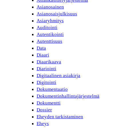
Asiankäsittelyjärjestelmä
Asianosainen
Asianosaisjulkisuus
Asiaryhmitys
Auditointi
Autentikointi
Autenttisuus
Data
Diaari
Diaarikaava
Diariointi
Digitaalinen asiakirja
Digitointi
Dokumentaatio
Dokumentinhallintajärjestelmä
Dokumentti
Dossier
Eheyden tarkistaminen
Eheys