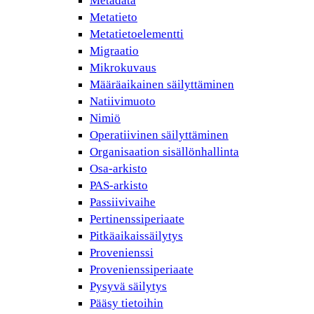
Metadata
Metatieto
Metatietoelementti
Migraatio
Mikrokuvaus
Määräaikainen säilyttäminen
Natiivimuoto
Nimiö
Operatiivinen säilyttäminen
Organisaation sisällönhallinta
Osa-arkisto
PAS-arkisto
Passiivivaihe
Pertinenssiperiaate
Pitkäaikaissäilytys
Provenienssi
Provenienssiperiaate
Pysyvä säilytys
Pääsy tietoihin