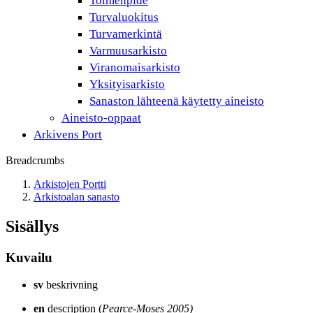
Toimenpide
Turvaluokitus
Turvamerkintä
Varmuusarkisto
Viranomaisarkisto
Yksityisarkisto
Sanaston lähteenä käytetty aineisto
Aineisto-oppaat
Arkivens Port
Breadcrumbs
Arkistojen Portti
Arkistoalan sanasto
Sisällys
Kuvailu
sv
beskrivning
en
description (
Pearce-Moses 2005)