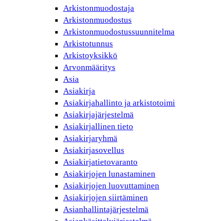
Arkistonmuodostaja
Arkistonmuodostus
Arkistonmuodostussuunnitelma
Arkistotunnus
Arkistoyksikkö
Arvonmääritys
Asia
Asiakirja
Asiakirjahallinto ja arkistotoimi
Asiakirjajärjestelmä
Asiakirjallinen tieto
Asiakirjaryhmä
Asiakirjasovellus
Asiakirjatietovaranto
Asiakirjojen lunastaminen
Asiakirjojen luovuttaminen
Asiakirjojen siirtäminen
Asianhallintajärjestelmä