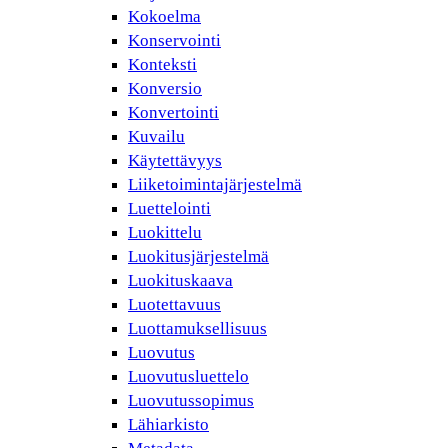
Kokoelma
Konservointi
Konteksti
Konversio
Konvertointi
Kuvailu
Käytettävyys
Liiketoimintajärjestelmä
Luettelointi
Luokittelu
Luokitusjärjestelmä
Luokituskaava
Luotettavuus
Luottamuksellisuus
Luovutus
Luovutusluettelo
Luovutussopimus
Lähiarkisto