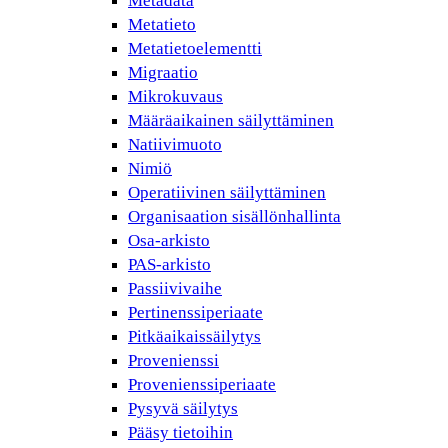
Metadata
Metatieto
Metatietoelementti
Migraatio
Mikrokuvaus
Määräaikainen säilyttäminen
Natiivimuoto
Nimiö
Operatiivinen säilyttäminen
Organisaation sisällönhallinta
Osa-arkisto
PAS-arkisto
Passiivivaihe
Pertinenssiperiaate
Pitkäaikaissäilytys
Provenienssi
Provenienssiperiaate
Pysyvä säilytys
Pääsy tietoihin