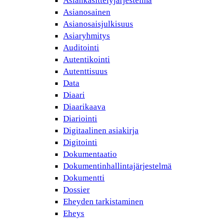
Asiankäsittelyjärjestelmä
Asianosainen
Asianosaisjulkisuus
Asiaryhmitys
Auditointi
Autentikointi
Autenttisuus
Data
Diaari
Diaarikaava
Diariointi
Digitaalinen asiakirja
Digitointi
Dokumentaatio
Dokumentinhallintajärjestelmä
Dokumentti
Dossier
Eheyden tarkistaminen
Eheys