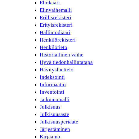
Elinkaari
Elinvaihemalli
Erillisrekisteri
Erityisrekisteri
Hallintodiaari
Henkilörekisteri
Henkilötieto
Historiallinen vaihe
Hyvä tiedonhallintatapa
Hävitysluettelo
Indeksointi
Informaatio
Inventointi
Jatkumomalli
Julkisuus
Julkisuusaste
Julkisuusperiaate
Järjestäminen
Kirjaamo