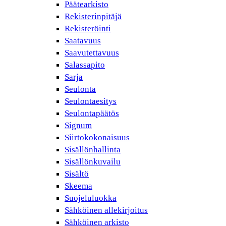
Päätearkisto
Rekisterinpitäjä
Rekisteröinti
Saatavuus
Saavutettavuus
Salassapito
Sarja
Seulonta
Seulontaesitys
Seulontapäätös
Signum
Siirtokokonaisuus
Sisällönhallinta
Sisällönkuvailu
Sisältö
Skeema
Suojeluluokka
Sähköinen allekirjoitus
Sähköinen arkisto