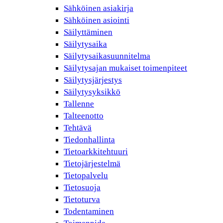
Sähköinen asiakirja
Sähköinen asiointi
Säilyttäminen
Säilytysaika
Säilytysaikasuunnitelma
Säilytysajan mukaiset toimenpiteet
Säilytysjärjestys
Säilytysyksikkö
Tallenne
Talteenotto
Tehtävä
Tiedonhallinta
Tietoarkkitehtuuri
Tietojärjestelmä
Tietopalvelu
Tietosuoja
Tietoturva
Todentaminen