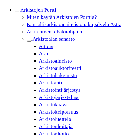
Arkistojen Portti
Miten käytän Arkistojen Porttia?
Kansallisarkiston aineistohakupalvelu Astia
Astia-aineistohakuohjeita
Arkistoalan sanasto
Aitous
Akti
Arkistoaineisto
Arkistoauktoriteetti
Arkistohakemisto
Arkistointi
Arkistointijärjestys
Arkistojärjestelmä
Arkistokaava
Arkistokelpoisuus
Arkistoluettelo
Arkistonhoitaja
Arkistonhoito