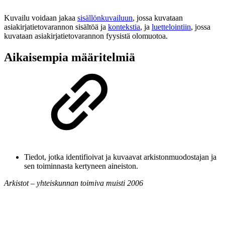
Kuvailu voidaan jakaa
sisällönkuvailuun
, jossa kuvataan
asiakirjatietovarannon sisältöä ja
kontekstia
, ja
luettelointiin
, jossa
kuvataan asiakirjatietovarannon fyysistä olomuotoa.
Aikaisempia määritelmiä
Tiedot, jotka identifioivat ja kuvaavat arkistonmuodostajan ja
sen toiminnasta kertyneen aineiston.
Arkistot – yhteiskunnan toimiva muisti 2006