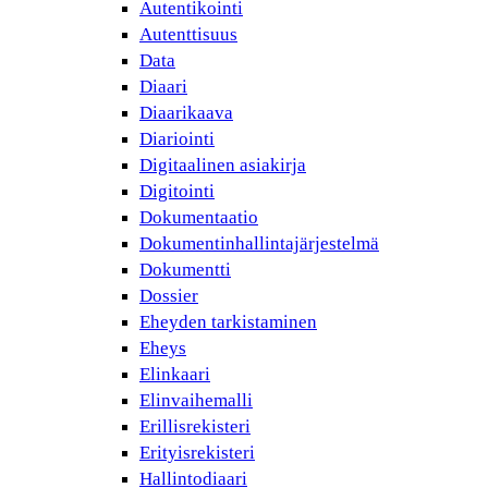
Autentikointi
Autenttisuus
Data
Diaari
Diaarikaava
Diariointi
Digitaalinen asiakirja
Digitointi
Dokumentaatio
Dokumentinhallintajärjestelmä
Dokumentti
Dossier
Eheyden tarkistaminen
Eheys
Elinkaari
Elinvaihemalli
Erillisrekisteri
Erityisrekisteri
Hallintodiaari