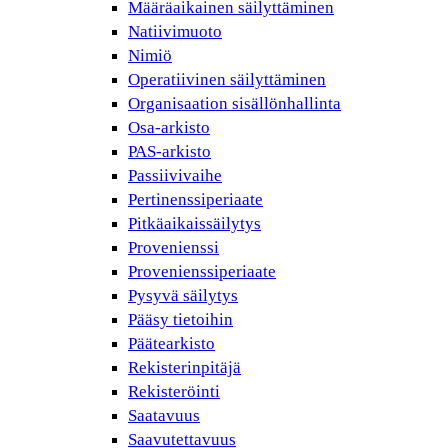
Määräaikainen säilyttäminen
Natiivimuoto
Nimiö
Operatiivinen säilyttäminen
Organisaation sisällönhallinta
Osa-arkisto
PAS-arkisto
Passiivivaihe
Pertinenssiperiaate
Pitkäaikaissäilytys
Provenienssi
Provenienssiperiaate
Pysyvä säilytys
Pääsy tietoihin
Päätearkisto
Rekisterinpitäjä
Rekisteröinti
Saatavuus
Saavutettavuus