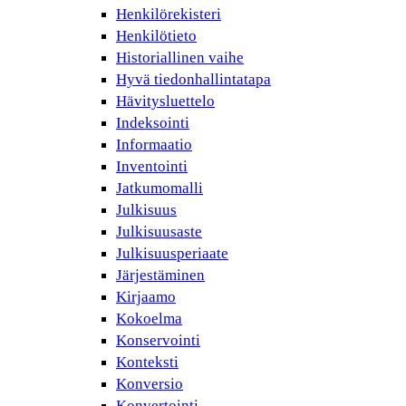
Henkilörekisteri
Henkilötieto
Historiallinen vaihe
Hyvä tiedonhallintatapa
Hävitysluettelo
Indeksointi
Informaatio
Inventointi
Jatkumomalli
Julkisuus
Julkisuusaste
Julkisuusperiaate
Järjestäminen
Kirjaamo
Kokoelma
Konservointi
Konteksti
Konversio
Konvertointi