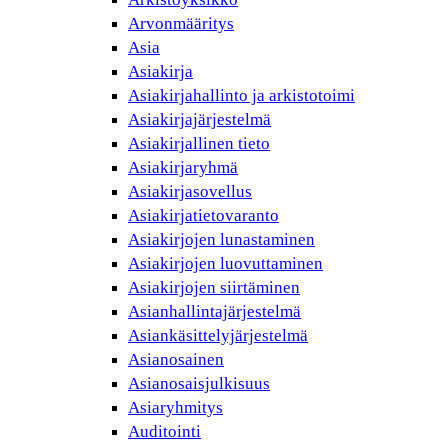
Arvonmääritys
Asia
Asiakirja
Asiakirjahallinto ja arkistotoimi
Asiakirjajärjestelmä
Asiakirjallinen tieto
Asiakirjaryhmä
Asiakirjasovellus
Asiakirjatietovaranto
Asiakirjojen lunastaminen
Asiakirjojen luovuttaminen
Asiakirjojen siirtäminen
Asianhallintajärjestelmä
Asiankäsittelyjärjestelmä
Asianosainen
Asianosaisjulkisuus
Asiaryhmitys
Auditointi