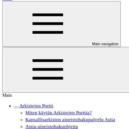
Main navigation
Main
Arkistojen Portti
Miten käytän Arkistojen Porttia?
Kansallisarkiston aineistohakupalvelu Astia
Astia-aineistohakuohjeita