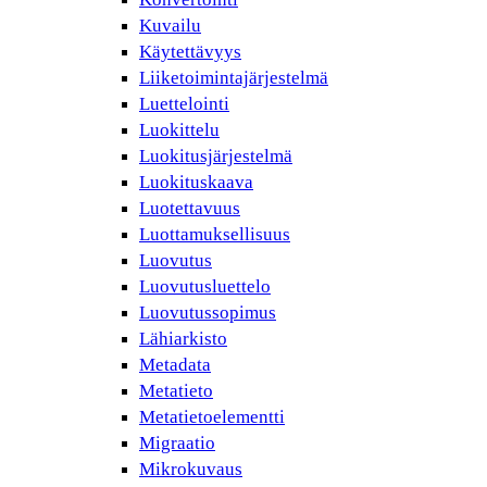
Kuvailu
Käytettävyys
Liiketoimintajärjestelmä
Luettelointi
Luokittelu
Luokitusjärjestelmä
Luokituskaava
Luotettavuus
Luottamuksellisuus
Luovutus
Luovutusluettelo
Luovutussopimus
Lähiarkisto
Metadata
Metatieto
Metatietoelementti
Migraatio
Mikrokuvaus