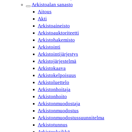
Arkistoalan sanasto
Aitous
Akti
Arkistoaineisto
Arkistoauktoriteetti
Arkistohakemisto
Arkistointi
Arkistointijärjestys
Arkistojärjestelmä
Arkistokaava
Arkistokelpoisuus
Arkistoluettelo
Arkistonhoitaja
Arkistonhoito
Arkistonmuodostaja
Arkistonmuodostus
Arkistonmuodostussuunnitelma
Arkistotunnus
Arkistoyksikkö