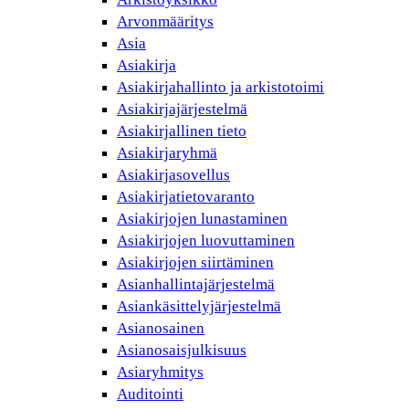
Arvonmääritys
Asia
Asiakirja
Asiakirjahallinto ja arkistotoimi
Asiakirjajärjestelmä
Asiakirjallinen tieto
Asiakirjaryhmä
Asiakirjasovellus
Asiakirjatietovaranto
Asiakirjojen lunastaminen
Asiakirjojen luovuttaminen
Asiakirjojen siirtäminen
Asianhallintajärjestelmä
Asiankäsittelyjärjestelmä
Asianosainen
Asianosaisjulkisuus
Asiaryhmitys
Auditointi