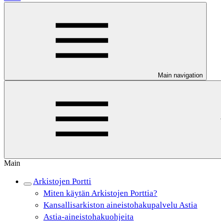
Main navigation
Main
Arkistojen Portti
Miten käytän Arkistojen Porttia?
Kansallisarkiston aineistohakupalvelu Astia
Astia-aineistohakuohjeita