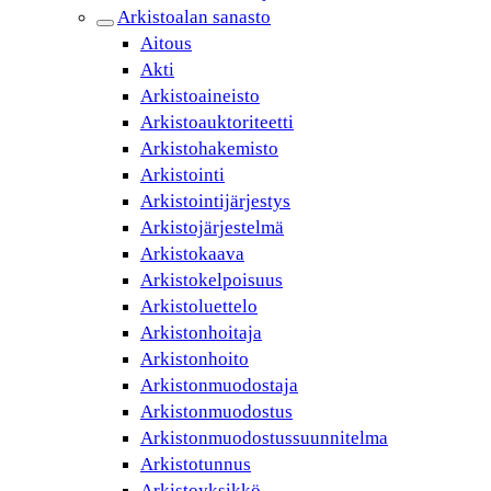
Arkistoalan sanasto
Aitous
Akti
Arkistoaineisto
Arkistoauktoriteetti
Arkistohakemisto
Arkistointi
Arkistointijärjestys
Arkistojärjestelmä
Arkistokaava
Arkistokelpoisuus
Arkistoluettelo
Arkistonhoitaja
Arkistonhoito
Arkistonmuodostaja
Arkistonmuodostus
Arkistonmuodostussuunnitelma
Arkistotunnus
Arkistoyksikkö