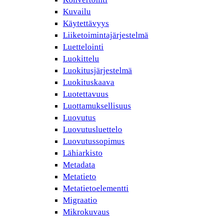
Kuvailu
Käytettävyys
Liiketoimintajärjestelmä
Luettelointi
Luokittelu
Luokitusjärjestelmä
Luokituskaava
Luotettavuus
Luottamuksellisuus
Luovutus
Luovutusluettelo
Luovutussopimus
Lähiarkisto
Metadata
Metatieto
Metatietoelementti
Migraatio
Mikrokuvaus