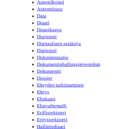
Autentikointi
Autenttisuus
Data
Diaari
Diaarikaava
Diariointi
Digitaalinen asiakirja
Digitointi
Dokumentaatio
Dokumentinhallintajärjestelmä
Dokumentti
Dossier
Eheyden tarkistaminen
Eheys
Elinkaari
Elinvaihemalli
Erillisrekisteri
Erityisrekisteri
Hallintodiaari