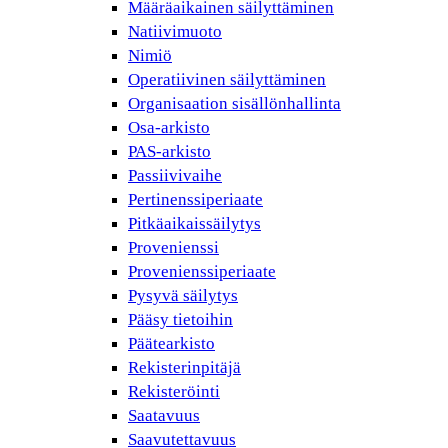
Määräaikainen säilyttäminen
Natiivimuoto
Nimiö
Operatiivinen säilyttäminen
Organisaation sisällönhallinta
Osa-arkisto
PAS-arkisto
Passiivivaihe
Pertinenssiperiaate
Pitkäaikaissäilytys
Provenienssi
Provenienssiperiaate
Pysyvä säilytys
Pääsy tietoihin
Päätearkisto
Rekisterinpitäjä
Rekisteröinti
Saatavuus
Saavutettavuus