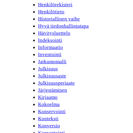
Henkilörekisteri
Henkilötieto
Historiallinen vaihe
Hyvä tiedonhallintatapa
Hävitysluettelo
Indeksointi
Informaatio
Inventointi
Jatkumomalli
Julkisuus
Julkisuusaste
Julkisuusperiaate
Järjestäminen
Kirjaamo
Kokoelma
Konservointi
Konteksti
Konversio
Konvertointi